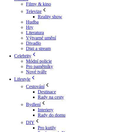
Filmy & kino
Televize
Reality show
Hudba
Hry
Literatura
Výtvarné umění
Divadlo
Digi a stream
Celebrity
Módní policie
Pro pamětníky
Nové tváře
Lifestyle
Cestování
Destinace
Rady na cesty
Bydlení
Interiery
Rady do domu
DIY
Pro kutily