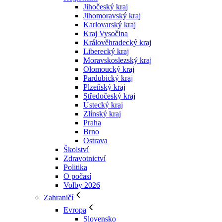
Jihočeský kraj
Jihomoravský kraj
Karlovarský kraj
Kraj Vysočina
Králověhradecký kraj
Liberecký kraj
Moravskoslezský kraj
Olomoucký kraj
Pardubický kraj
Plzeňský kraj
Středočeský kraj
Ústecký kraj
Zlínský kraj
Praha
Brno
Ostrava
Školství
Zdravotnictví
Politika
O počasí
Volby 2026
Zahraničí
Evropa
Slovensko