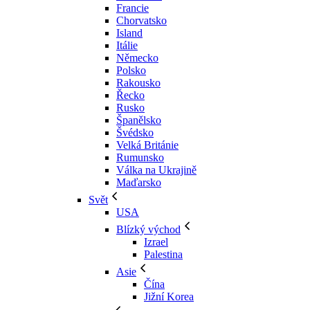
Francie
Chorvatsko
Island
Itálie
Německo
Polsko
Rakousko
Řecko
Rusko
Španělsko
Švédsko
Velká Británie
Rumunsko
Válka na Ukrajině
Maďarsko
Svět
USA
Blízký východ
Izrael
Palestina
Asie
Čína
Jižní Korea