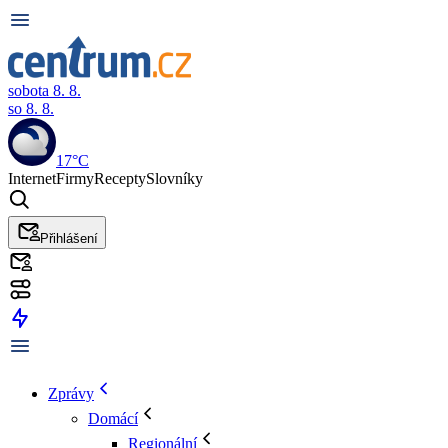
sobota 8. 8.
so 8. 8.
17°C
Internet
Firmy
Recepty
Slovníky
Přihlášení
Zprávy
Domácí
Regionální