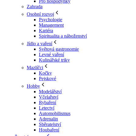
Pro hospodyňky
Zahrada
Osobní rozvoj
Psychologie
Management
Kariéra
Spiritualita a náboženství
Jídlo a vaření
Světová gastronomie
Levné vaření
Kulinářské triky
Mazlíčci
Kočky
Pejskové
Hobby
Modelářství
Včelařství
Rybaření
Letectví
Automobilismus
Adrenalin
Sběratelství
Houbaření