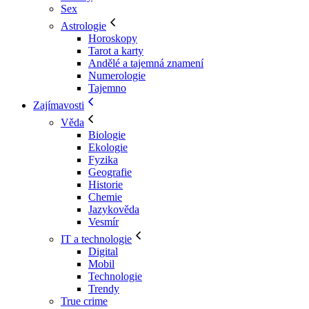
Sex
Astrologie
Horoskopy
Tarot a karty
Andělé a tajemná znamení
Numerologie
Tajemno
Zajímavosti
Věda
Biologie
Ekologie
Fyzika
Geografie
Historie
Chemie
Jazykověda
Vesmír
IT a technologie
Digital
Mobil
Technologie
Trendy
True crime