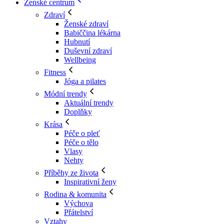
Ženské centrum
Zdraví
Ženské zdraví
Babiččina lékárna
Hubnutí
Duševní zdraví
Wellbeing
Fitness
Jóga a pilates
Módní trendy
Aktuální trendy
Doplňky
Krása
Péče o pleť
Péče o tělo
Vlasy
Nehty
Příběhy ze života
Inspirativní ženy
Rodina & komunita
Výchova
Přátelství
Vztahy