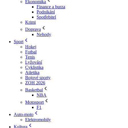
Ekonomika
Finance a burza
Podnikání
Spotřebitel
Krimi
Doprava
Nehody
Sport
Hokej
Fotbal
Tenis
Lyžování
Cyklistika
Atletika
Bojové sporty
ZOH 2026
Basketbal
NBA
Motosport
F1
Auto-moto
Elektromobily
Kultura