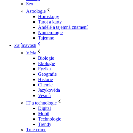
Sex
Astrologie
Horoskopy
Tarot a karty
Andělé a tajemná znamení
Numerologie
Tajemno
Zajímavosti
Věda
Biologie
Ekologie
Fyzika
Geografie
Historie
Chemie
Jazykověda
Vesmír
IT a technologie
Digital
Mobil
Technologie
Trendy
True crime