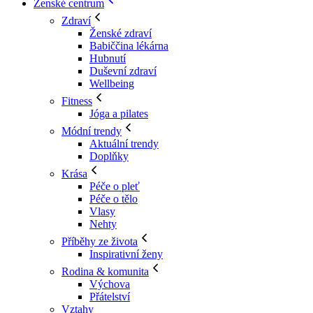
Ženské centrum
Zdraví
Ženské zdraví
Babiččina lékárna
Hubnutí
Duševní zdraví
Wellbeing
Fitness
Jóga a pilates
Módní trendy
Aktuální trendy
Doplňky
Krása
Péče o pleť
Péče o tělo
Vlasy
Nehty
Příběhy ze života
Inspirativní ženy
Rodina & komunita
Výchova
Přátelství
Vztahy