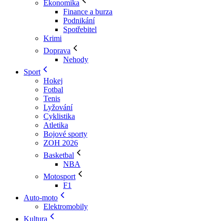
Ekonomika
Finance a burza
Podnikání
Spotřebitel
Krimi
Doprava
Nehody
Sport
Hokej
Fotbal
Tenis
Lyžování
Cyklistika
Atletika
Bojové sporty
ZOH 2026
Basketbal
NBA
Motosport
F1
Auto-moto
Elektromobily
Kultura