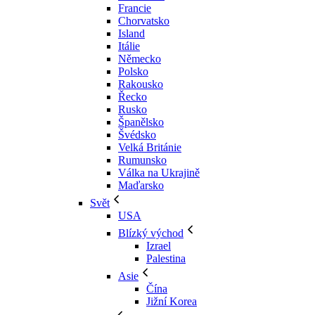
Francie
Chorvatsko
Island
Itálie
Německo
Polsko
Rakousko
Řecko
Rusko
Španělsko
Švédsko
Velká Británie
Rumunsko
Válka na Ukrajině
Maďarsko
Svět
USA
Blízký východ
Izrael
Palestina
Asie
Čína
Jižní Korea