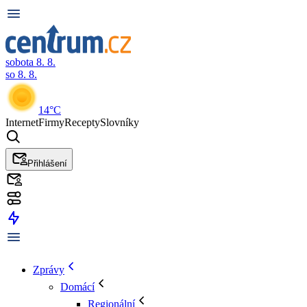
sobota 8. 8.
so 8. 8.
14°C
Internet
Firmy
Recepty
Slovníky
Přihlášení
Zprávy
Domácí
Regionální