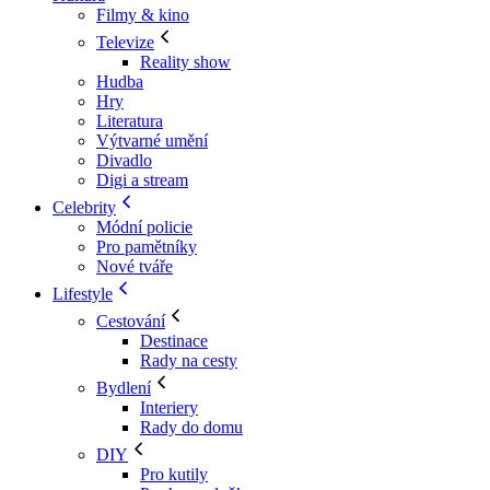
Filmy & kino
Televize
Reality show
Hudba
Hry
Literatura
Výtvarné umění
Divadlo
Digi a stream
Celebrity
Módní policie
Pro pamětníky
Nové tváře
Lifestyle
Cestování
Destinace
Rady na cesty
Bydlení
Interiery
Rady do domu
DIY
Pro kutily