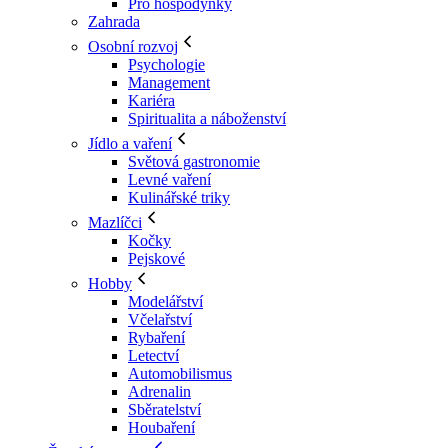
Pro hospodyňky
Zahrada
Osobní rozvoj
Psychologie
Management
Kariéra
Spiritualita a náboženství
Jídlo a vaření
Světová gastronomie
Levné vaření
Kulinářské triky
Mazlíčci
Kočky
Pejskové
Hobby
Modelářství
Včelařství
Rybaření
Letectví
Automobilismus
Adrenalin
Sběratelství
Houbaření