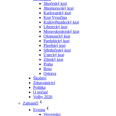
Jihočeský kraj
Jihomoravský kraj
Karlovarský kraj
Kraj Vysočina
Králověhradecký kraj
Liberecký kraj
Moravskoslezský kraj
Olomoucký kraj
Pardubický kraj
Plzeňský kraj
Středočeský kraj
Ústecký kraj
Zlínský kraj
Praha
Brno
Ostrava
Školství
Zdravotnictví
Politika
O počasí
Volby 2026
Zahraničí
Evropa
Slovensko