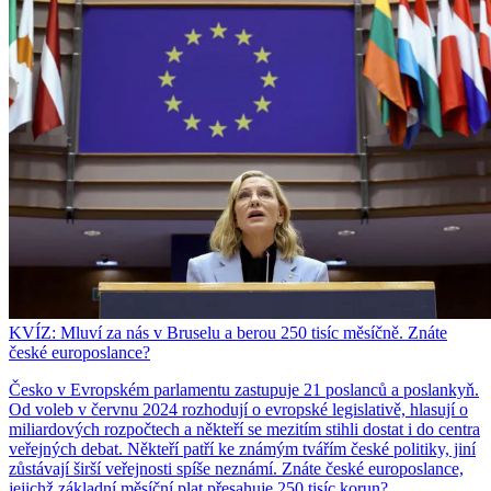
KVÍZ: Mluví za nás v Bruselu a berou 250 tisíc měsíčně. Znáte
české europoslance?
Česko v Evropském parlamentu zastupuje 21 poslanců a poslankyň.
Od voleb v červnu 2024 rozhodují o evropské legislativě, hlasují o
miliardových rozpočtech a někteří se mezitím stihli dostat i do centra
veřejných debat. Někteří patří ke známým tvářím české politiky, jiní
zůstávají širší veřejnosti spíše neznámí. Znáte české europoslance,
jejichž základní měsíční plat přesahuje 250 tisíc korun?