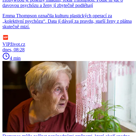
davovou psychózu a ženy jí zbytečně podléhají
Emma Thompson označila kulturu plastických operací za
„kolektivní psychózu“. Data jí dávají za pravdu, starší ženy z plátna
skutečně mizí.
VIPživot.cz
dnes, 08:28
4 min