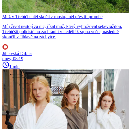
Muž v Třebíči chtěl skočit z mostu, měl přes tři promile
Můj život nestojí za nic, říkal muž, který vyhrožoval sebevraždou.
Třebíčští policisté ho zachránili v neděli 9. srpna večer, následně
skončil v Jihlavě na záchytce.
Jihlavská Drbna
dnes, 08:19
1 min