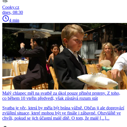
Cooky.cz
dnes, 08:30
4 min
Malý chlapec měl na svatbě za úkol pouze přinést prsteny. Z toho,
co během 10 vteřin předvedl, však zůstává rozum stát
Svatba je věc, která by měla být brána vážně. Občas ji ale doprovází
zvláštní situace, které mohou být ve finále i zábavné. Obzvláště ve
chvíli, pokud se jich účastní malé dítě. O tom, že malé [...]...