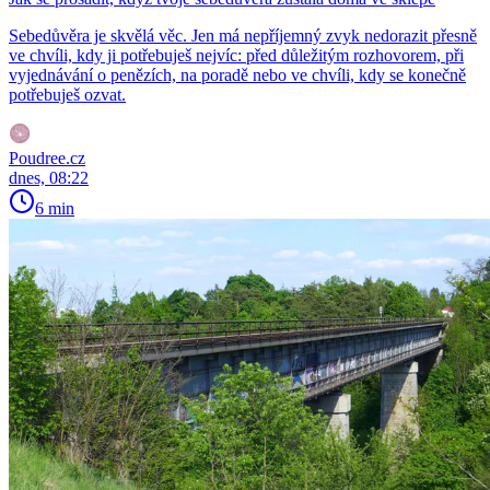
Sebedůvěra je skvělá věc. Jen má nepříjemný zvyk nedorazit přesně
ve chvíli, kdy ji potřebuješ nejvíc: před důležitým rozhovorem, při
vyjednávání o penězích, na poradě nebo ve chvíli, kdy se konečně
potřebuješ ozvat.
Poudree.cz
dnes, 08:22
6 min