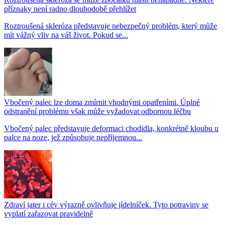
příznaky není radno dlouhodobě přehlížet
Roztroušená skleróza představuje nebezpečný problém, který může
mít vážný vliv na váš život. Pokud se...
Vbočený palec lze doma zmírnit vhodnými opatřeními. Úplné
odstranění problému však může vyžadovat odbornou léčbu
Vbočený palec představuje deformaci chodidla, konkrétně kloubu u
palce na noze, jež způsobuje nepříjemnou...
Zdraví jater i cév výrazně ovlivňuje jídelníček. Tyto potraviny se
vyplatí zařazovat pravidelně