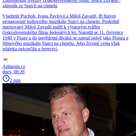
Zapomenuté hvězdy československého filmu: Miloš Zavadil -
záporák ze Starců na chmelu
Vladimír Pucholt, Ivana Pavlová a Miloš Zavadil, tři hlavní
protagonisté kultovního muzikálu Starci na chmelu. Posledně
jmenovaný Miloš Zavadil patřil k výrazným tvářím
československého filmu šedesátých let. Narodil se 11. července
1940 v Praze a do povědomí diváků se zapsal právě jako Honza z
filmového muzikálu Starci na chmelu. Jeho životní cesta však
zdaleka nekončila u herectví.
Aplausin.cz
dnes, 08:28
2 min