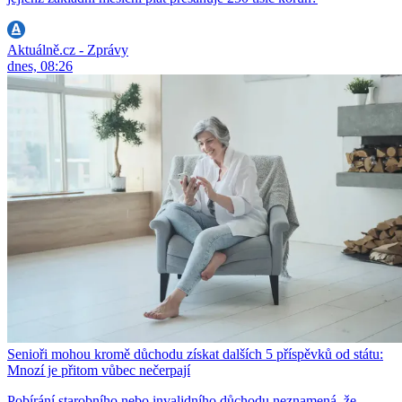
Aktuálně.cz - Zprávy
dnes, 08:26
Senioři mohou kromě důchodu získat dalších 5 příspěvků od státu:
Mnozí je přitom vůbec nečerpají
Pobírání starobního nebo invalidního důchodu neznamená, že