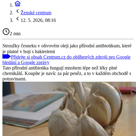
Ženské centrum
12. 5. 2026, 08:16
2 min
Stroužky česneku v olivovém oleji jako přírodní antibiotikum, které
je platné v boji s bakteriemi
Přidejte si obsah Centrum.cz do oblíbených zdrojů pro Google
hledání a Google zprávy
Tato přírodní antibiotika fungují mnohem lépe než léky plné
chemikálií. Koupíte je navíc za pár peněz, a to v každém obchodě s
potravinami.