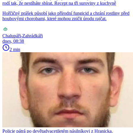
rodí tak, že nestíháte sbírat. Recept na tři suroviny z kuchyně
Hořčičný prášek působí jako přírodní fungicid a chrání rostliny před
houbovými chorobami, které mohou zničit úrodu rajčat.
Chalupáři-Zahrádkáři
dnes, 08:38
2 min
Policie pátrá po devětadvacetiletém násilníkovi z Hranicka.