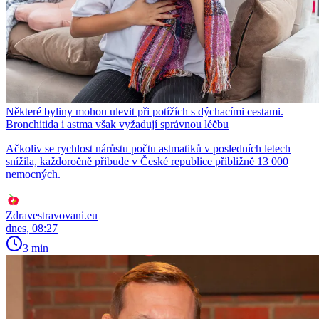
Některé byliny mohou ulevit při potížích s dýchacími cestami.
Bronchitida i astma však vyžadují správnou léčbu
Ačkoliv se rychlost nárůstu počtu astmatiků v posledních letech
snížila, každoročně přibude v České republice přibližně 13 000
nemocných.
Zdravestravovani.eu
dnes, 08:27
3 min