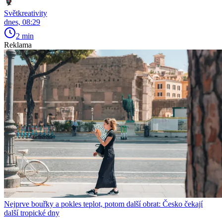
Světkreativity
dnes, 08:29
2 min
Reklama
Nejprve bouřky a pokles teplot, potom další obrat: Česko čekají
další tropické dny