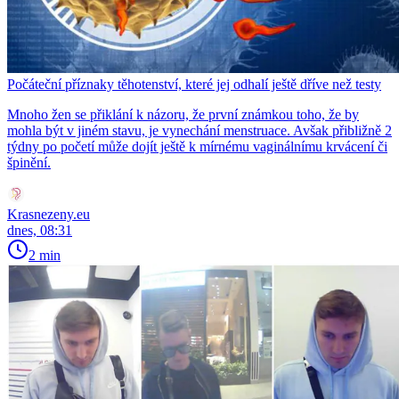
Počáteční příznaky těhotenství, které jej odhalí ještě dříve než testy
Mnoho žen se přiklání k názoru, že první známkou toho, že by
mohla být v jiném stavu, je vynechání menstruace. Avšak přibližně 2
týdny po početí může dojít ještě k mírnému vaginálnímu krvácení či
špinění.
Krasnezeny.eu
dnes, 08:31
2 min