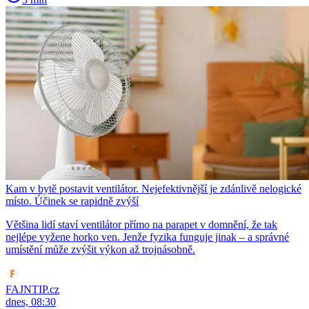
Kam v bytě postavit ventilátor. Nejefektivnější je zdánlivě nelogické
místo. Účinek se rapidně zvýší
Většina lidí staví ventilátor přímo na parapet v domnění, že tak
nejlépe vyžene horko ven. Jenže fyzika funguje jinak – a správné
umístění může zvýšit výkon až trojnásobně.
FAJNTIP.cz
dnes, 08:30