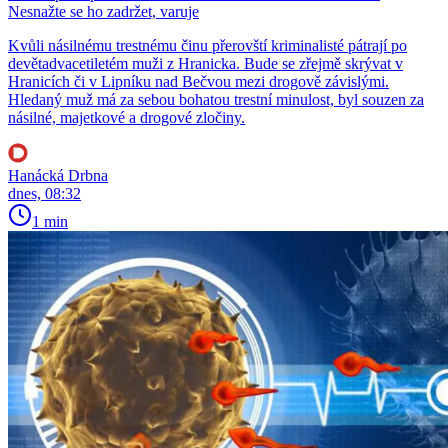
Nesnažte se ho zadržet, varuje
Kvůli násilnému trestnému činu přerovští kriminalisté pátrají po
devětadvacetiletém muži z Hranicka. Bude se zřejmě skrývat v
Hranicích či v Lipníku nad Bečvou mezi drogově závislými.
Hledaný muž má za sebou bohatou trestní minulost, byl souzen za
násilné, majetkové a drogové zločiny.
Hanácká Drbna
dnes, 08:32
1 min