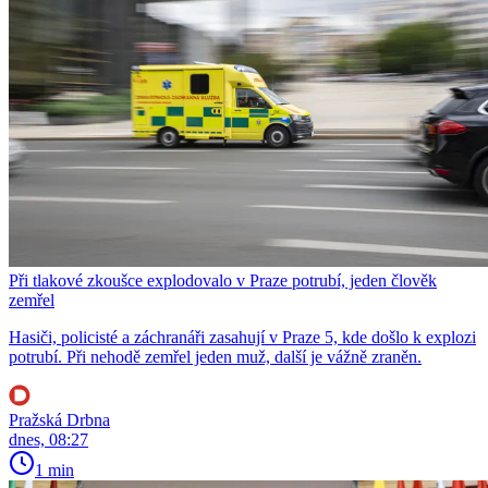
Při tlakové zkoušce explodovalo v Praze potrubí, jeden člověk
zemřel
Hasiči, policisté a záchranáři zasahují v Praze 5, kde došlo k explozi
potrubí. Při nehodě zemřel jeden muž, další je vážně zraněn.
Pražská Drbna
dnes, 08:27
1 min