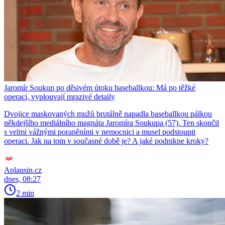
Jaromír Soukup po děsivém útoku baseballkou: Má po těžké
operaci, vyplouvají mrazivé detaily
Dvojice maskovaných mužů brutálně napadla baseballkou pálkou
někdejšího mediálního magnáta Jaromíra Soukupa (57). Ten skončil
s velmi vážnými poraněními v nemocnici a musel podstoupit
operaci. Jak na tom v současné době je? A jaké podnikne kroky?
Aplausin.cz
dnes, 08:27
2 min