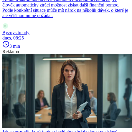
člověk automaticky ztrácí možnost získat další finanční pomoc.
Podle konkrétní situace může mít nárok na několik dávek, o které je
ale většinou nutné požádat.
Byznys trendy
dnes, 08:25
3 min
Reklama
Jak se prosadit, když tvoje sebedůvěra zůstala doma ve sklepě