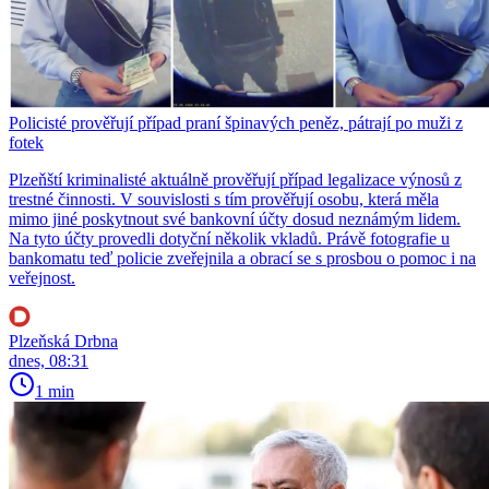
Policisté prověřují případ praní špinavých peněz, pátrají po muži z
fotek
Plzeňští kriminalisté aktuálně prověřují případ legalizace výnosů z
trestné činnosti. V souvislosti s tím prověřují osobu, která měla
mimo jiné poskytnout své bankovní účty dosud neznámým lidem.
Na tyto účty provedli dotyční několik vkladů. Právě fotografie u
bankomatu teď policie zveřejnila a obrací se s prosbou o pomoc i na
veřejnost.
Plzeňská Drbna
dnes, 08:31
1 min