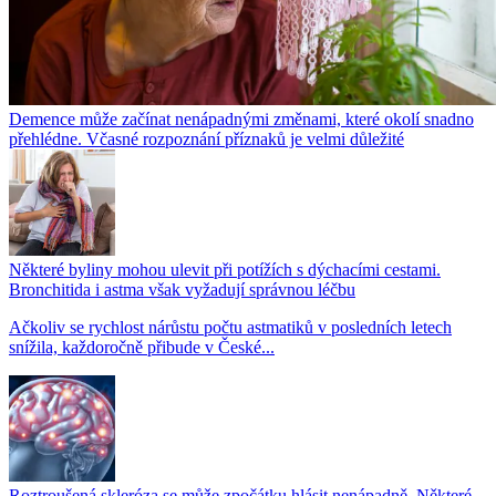
Demence může začínat nenápadnými změnami, které okolí snadno
přehlédne. Včasné rozpoznání příznaků je velmi důležité
Některé byliny mohou ulevit při potížích s dýchacími cestami.
Bronchitida i astma však vyžadují správnou léčbu
Ačkoliv se rychlost nárůstu počtu astmatiků v posledních letech
snížila, každoročně přibude v České...
Roztroušená skleróza se může zpočátku hlásit nenápadně. Některé