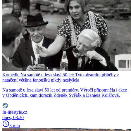
Komedie Na samotě u lesa slaví 50 let: Tyto absurdní příběhy z
natáčení většina fanoušků nikdy neslyšela
Na samotě u lesa slaví 50 let od premiéry. Výročí připomněla i akce
v Obděnicích, kam dorazili Zdeněk Svěrák a Daniela Kolářová.
In-lifestyle.cz
dnes, 08:30
3 min