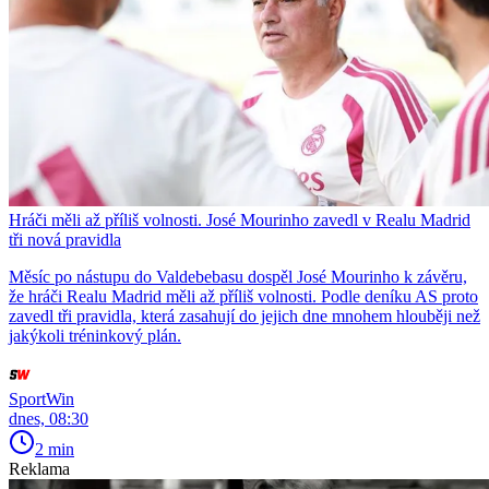
Hráči měli až příliš volnosti. José Mourinho zavedl v Realu Madrid
tři nová pravidla
Měsíc po nástupu do Valdebebasu dospěl José Mourinho k závěru,
že hráči Realu Madrid měli až příliš volnosti. Podle deníku AS proto
zavedl tři pravidla, která zasahují do jejich dne mnohem hlouběji než
jakýkoli tréninkový plán.
SportWin
dnes, 08:30
2 min
Reklama