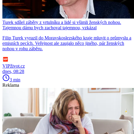
Turek sdílel záběry z vrtulníku a lidé si všimli ženských nohou.
Tajemnou dámu bych zachoval tajemnou, vzkázal
Filip Turek vyrazil do Moravskoslezského kraje mluvit o průmyslu a
emisních pecích. Veřejnost ale zaujalo něco jiného, pár ženských
nohou v rohu záběru.
VIPživot.cz
dnes, 08:28
3 min
Reklama