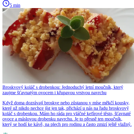
5 min
Broskvový koláč s drobenkou: Jednoduchý letní moučník, který
zaujme šťavnatým ovocem i křupavou vrstvou navrchu
Když doma dozrávají broskve nebo zůstanou v míse měkčí kousky,
které už nikdo nechce jíst jen tak, přichází u nás na řadu broskvový
koláč s drobenkou. Mám ho ráda pro vláčné kefírové těsto, šťavnaté
ovoce a máslovou drobenku navrchu. Je to přesně ten moučník,
který se hodí ke kávě, na plech pro rodinu a často zmizí ještě vlažný.