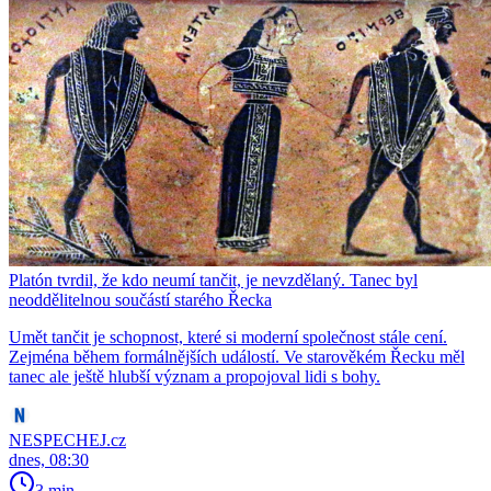
Platón tvrdil, že kdo neumí tančit, je nevzdělaný. Tanec byl
neoddělitelnou součástí starého Řecka
Umět tančit je schopnost, které si moderní společnost stále cení.
Zejména během formálnějších událostí. Ve starověkém Řecku měl
tanec ale ještě hlubší význam a propojoval lidi s bohy.
NESPECHEJ.cz
dnes, 08:30
3 min