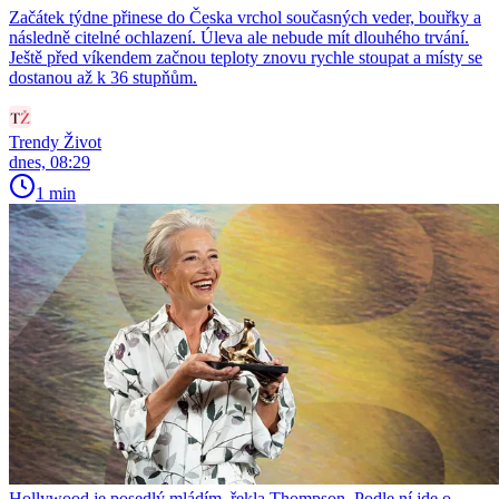
Začátek týdne přinese do Česka vrchol současných veder, bouřky a
následně citelné ochlazení. Úleva ale nebude mít dlouhého trvání.
Ještě před víkendem začnou teploty znovu rychle stoupat a místy se
dostanou až k 36 stupňům.
Trendy Život
dnes, 08:29
1 min
Hollywood je posedlý mládím, řekla Thompson. Podle ní jde o