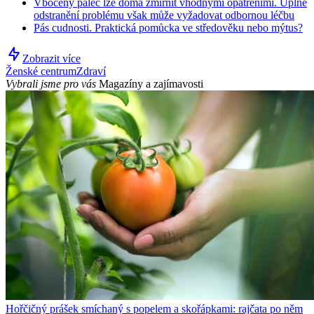
Vbočený palec lze doma zmírnit vhodnými opatřeními. Úplné
odstranění problému však může vyžadovat odbornou léčbu
Pás cudnosti. Praktická pomůcka ve středověku nebo mýtus?
Zobrazit více
Ženské centrum
Zdraví
Vybrali jsme pro vás
Magazíny a zajímavosti
Hořčičný prášek smíchaný s popelem a skořápkami: rajčata po něm