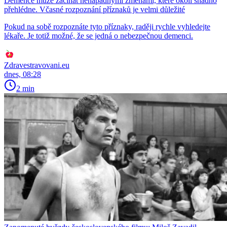
Demence může začínat nenápadnými změnami, které okolí snadno
přehlédne. Včasné rozpoznání příznaků je velmi důležité
Pokud na sobě rozpoznáte tyto příznaky, raději rychle vyhledejte
lékaře. Je totiž možné, že se jedná o nebezpečnou demenci.
Zdravestravovani.eu
dnes, 08:28
2 min