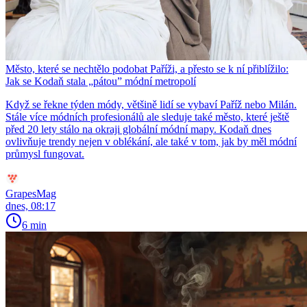
Město, které se nechtělo podobat Paříži, a přesto se k ní přiblížilo:
Jak se Kodaň stala „pátou” módní metropolí
Když se řekne týden módy, většině lidí se vybaví Paříž nebo Milán.
Stále více módních profesionálů ale sleduje také město, které ještě
před 20 lety stálo na okraji globální módní mapy. Kodaň dnes
ovlivňuje trendy nejen v oblékání, ale také v tom, jak by měl módní
průmysl fungovat.
GrapesMag
dnes, 08:17
6 min