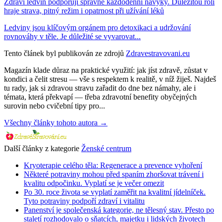
Zdraví ledvin podporují správné každodenní návyky. Důležitou roli
hraje strava, pitný režim i opatrnost při užívání léků
Ledviny jsou klíčovým orgánem pro detoxikaci a udržování
rovnováhy v těle. Je důležité se vyvarovat...
Tento článek byl publikován ze zdrojů
Zdravestravovani.eu
Magazín klade důraz na praktické využití: jak jíst zdravě, zůstat v
kondici a čelit stresu — vše s respektem k realitě, v níž žiješ. Najdeš
tu rady, jak si zdravou stravu zařadit do dne bez námahy, ale i
témata, která překvapí — třeba zdravotní benefity obyčejných
surovin nebo cvičební tipy pro...
Všechny články tohoto autora →
Další články z kategorie
Ženské centrum
Kryoterapie celého těla: Regenerace a prevence vyhoření
Některé potraviny mohou před spaním zhoršovat trávení i
kvalitu odpočinku. Vyplatí se je večer omezit
Po 30. roce života se vyplatí zaměřit na kvalitní jídelníček.
Tyto potraviny podpoří zdraví i vitalitu
Panenství je společenská kategorie, ne tělesný stav. Přesto po
staletí rozhodovalo o sňatcích, majetku i lidských životech