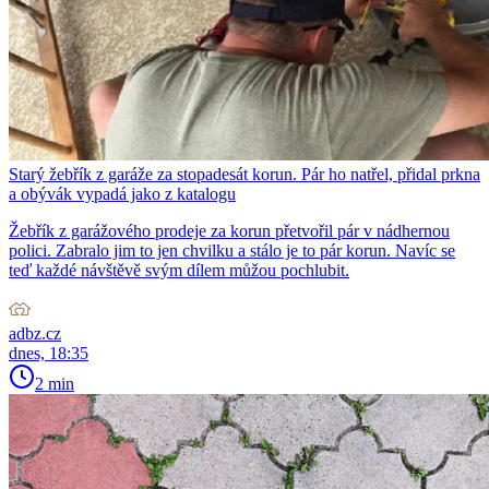
Starý žebřík z garáže za stopadesát korun. Pár ho natřel, přidal prkna
a obývák vypadá jako z katalogu
Žebřík z garážového prodeje za korun přetvořil pár v nádhernou
polici. Zabralo jim to jen chvilku a stálo je to pár korun. Navíc se
teď každé návštěvě svým dílem můžou pochlubit.
adbz.cz
dnes, 18:35
2 min