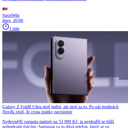
SportWin
dnes, 20:06
1 min
Galaxy Z Fold8 Ultra stojí jmění, ale stojí za to. Po pár hodinách
člověk zjistí, že cesta zpátky neexistuje
Nejlevnější varianta startuje na 53 999 Kč, ta nejdražší se blíží
sedmdesáti tisícům. Samsung za to dává telefon, který se ve