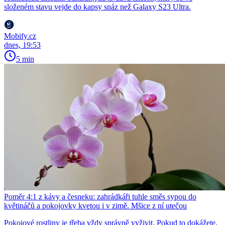
složeném stavu vejde do kapsy snáz než Galaxy S23 Ultra.
Mobify.cz
dnes, 19:53
5 min
Poměr 4:1 z kávy a česneku: zahrádkáři tuhle směs sypou do
květináčů a pokojovky kvetou i v zimě. Mšice z ní utečou
Pokojové rostliny je třeba vždy správně vyživit. Pokud to dokážete,