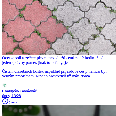
Ocet se solí rozežere plevel mezi dlaždicemi za 12 hodin. Stačí
jeden správný poměr, jinak to nefunguje
Čištění dlažebních kostek například příjezdové cesty nemusí být
velkým problémem. Mnoho prostředků už máte doma.
Chalupáři-Zahrádkáři
dnes, 18:28
2 min