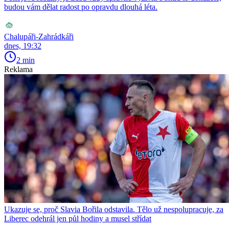
budou vám dělat radost po opravdu dlouhá léta.
Chalupáři-Zahrádkáři
dnes, 19:32
2 min
Reklama
Ukazuje se, proč Slavia Bořila odstavila. Tělo už nespolupracuje, za
Liberec odehrál jen půl hodiny a musel střídat