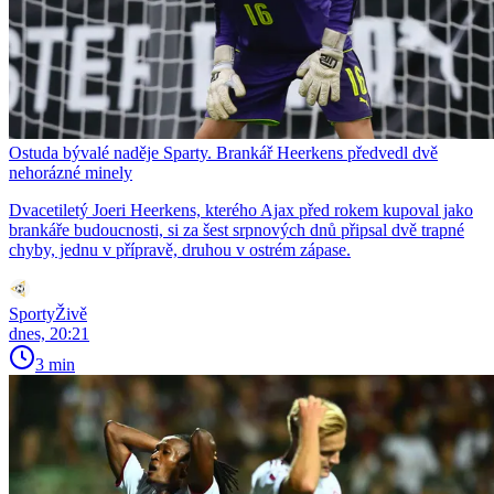
Ostuda bývalé naděje Sparty. Brankář Heerkens předvedl dvě
nehorázné minely
Dvacetiletý Joeri Heerkens, kterého Ajax před rokem kupoval jako
brankáře budoucnosti, si za šest srpnových dnů připsal dvě trapné
chyby, jednu v přípravě, druhou v ostrém zápase.
SportyŽivě
dnes, 20:21
3 min