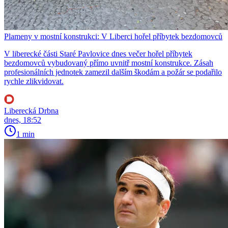
Plameny v mostní konstrukci: V Liberci hořel příbytek bezdomovců
V liberecké části Staré Pavlovice dnes večer hořel příbytek
bezdomovců vybudovaný přímo uvnitř mostní konstrukce. Zásah
profesionálních jednotek zamezil dalším škodám a požár se podařilo
rychle zlikvidovat.
Liberecká Drbna
dnes, 18:52
1 min