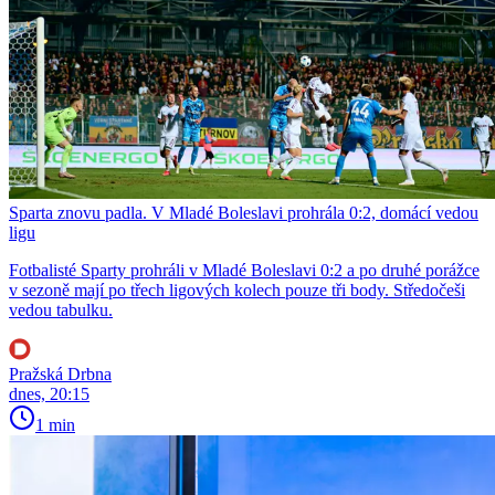
Sparta znovu padla. V Mladé Boleslavi prohrála 0:2, domácí vedou
ligu
Fotbalisté Sparty prohráli v Mladé Boleslavi 0:2 a po druhé porážce
v sezoně mají po třech ligových kolech pouze tři body. Středočeši
vedou tabulku.
Pražská Drbna
dnes, 20:15
1 min