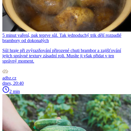
5 minut vaření, pak teprve sůl. Tak jednoduchý trik dělí rozpadlé
brambory od dokonalých
Sůl hraje při zvýrazňování přirozené chuti brambor a zajišťování
jejich správné textury zásadní roli. Musíte ji však přidat v ten
správný moment.
adbz.cz
dnes, 20:40
2 min