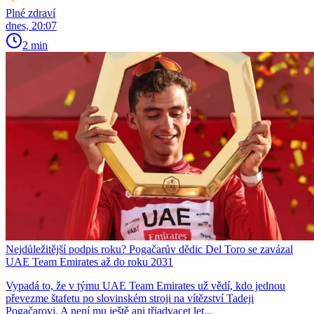
Plné zdraví
dnes, 20:07
2 min
Nejdůležitější podpis roku? Pogačarův dědic Del Toro se zavázal
UAE Team Emirates až do roku 2031
Vypadá to, že v týmu UAE Team Emirates už vědí, kdo jednou
převezme štafetu po slovinském stroji na vítězství Tadeji
Pogačarovi. A není mu ještě ani třiadvacet let...