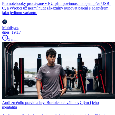
Pro notebooky prodávané v EU platí povinnost nabíjení přes USB-
C, a výrobci už nesmí nutit zákazníky kupovat balení s adaptérem
jako jedinou variantu.
Mobify.cz
dnes, 19:17
5 min
Audi změnilo pravidla hry. Bortoleto chválí nový tým i jeho
mentalitu