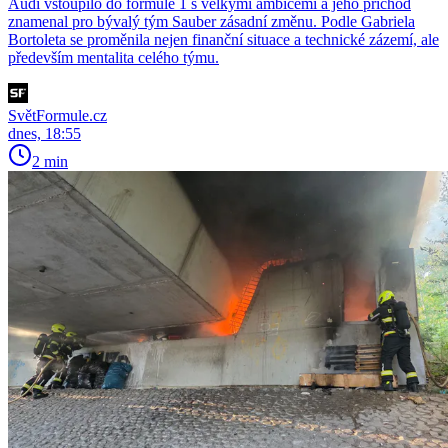
Audi vstoupilo do formule 1 s velkými ambicemi a jeho příchod
znamenal pro bývalý tým Sauber zásadní změnu. Podle Gabriela
Bortoleta se proměnila nejen finanční situace a technické zázemí, ale
především mentalita celého týmu.
SvětFormule.cz
dnes, 18:55
2 min