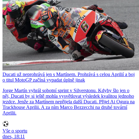
Ducati už neprohrává jen s Martínem. Prohrává s celou Aprilií a boj
o titul MotoGP začíná vypadat úplně jinak
Jorge Martín vyhrál sobotní sprint v Silverstonu. Kdyby šlo jen o
něj, Ducati by si ještě mohla vysvětlovat výsledek kvalitou jednoho
jezdce. Jenže za Martínem nepřijela další Ducati. Přijel Ai Ogura na
Trackhouse Aprilii. A za ním Marco Bezzecchi na druhé tovární
Aprilii.
Vše o sportu
dnes, 18:11