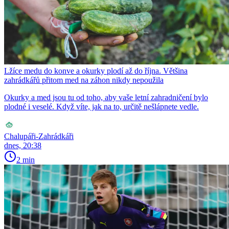
Lžíce medu do konve a okurky plodí až do října. Většina
zahrádkářů přitom med na záhon nikdy nepoužila
Okurky a med jsou tu od toho, aby vaše letní zahradničení bylo
plodné i veselé. Když víte, jak na to, určitě nešlápnete vedle.
Chalupáři-Zahrádkáři
dnes, 20:38
2 min