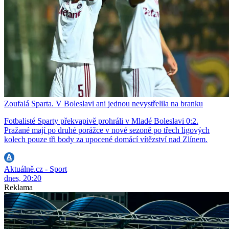
Zoufalá Sparta. V Boleslavi ani jednou nevystřelila na branku
Fotbalisté Sparty překvapivě prohráli v Mladé Boleslavi 0:2.
Pražané mají po druhé porážce v nové sezoně po třech ligových
kolech pouze tři body za upocené domácí vítězství nad Zlínem.
Aktuálně.cz - Sport
dnes, 20:20
Reklama