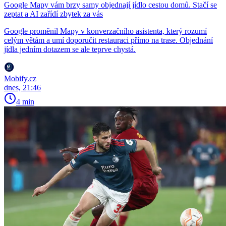
Google Mapy vám brzy samy objednají jídlo cestou domů. Stačí se
zeptat a AI zařídí zbytek za vás
Google proměnil Mapy v konverzačního asistenta, který rozumí
celým větám a umí doporučit restauraci přímo na trase. Objednání
jídla jedním dotazem se ale teprve chystá.
Mobify.cz
dnes, 21:46
4 min