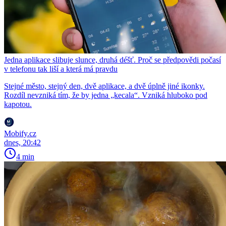
Jedna aplikace slibuje slunce, druhá déšť. Proč se předpovědi počasí
v telefonu tak liší a která má pravdu
Stejné město, stejný den, dvě aplikace, a dvě úplně jiné ikonky.
Rozdíl nevzniká tím, že by jedna „kecala“. Vzniká hluboko pod
kapotou.
Mobify.cz
dnes, 20:42
4 min