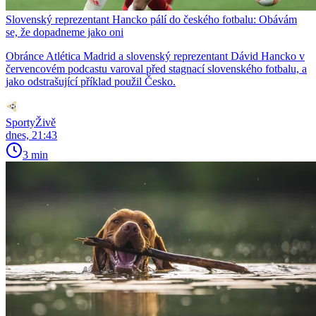
Slovenský reprezentant Hancko pálí do českého fotbalu: Obávám
se, že dopadneme jako oni
Obránce Atlética Madrid a slovenský reprezentant Dávid Hancko v
červencovém podcastu varoval před stagnací slovenského fotbalu, a
jako odstrašující příklad použil Česko.
SportyŽivě
dnes, 21:43
3 min