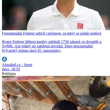
Fenomenální Federer udivil i počinem, za který se pohár nedává
Roger Federer během kariéry odehrál 1750 zápasů ve dvouhře a
čtyřhře. Ani jediný po zahájení nevzdal. Dnes fenomenální
švýcarský tenista slaví 45. narozeniny.
Aktuálně.cz - Sport
dnes, 18:50
Reklama