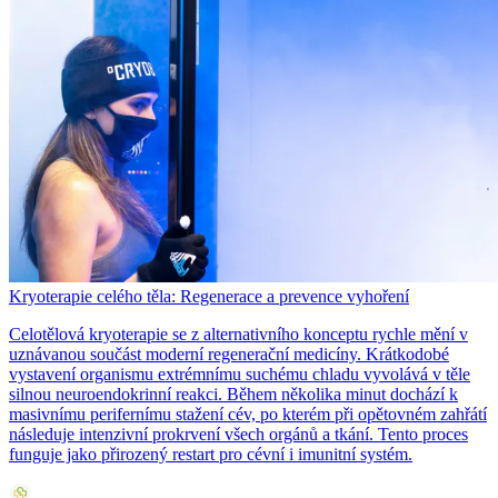
Kryoterapie celého těla: Regenerace a prevence vyhoření
Celotělová kryoterapie se z alternativního konceptu rychle mění v
uznávanou součást moderní regenerační medicíny. Krátkodobé
vystavení organismu extrémnímu suchému chladu vyvolává v těle
silnou neuroendokrinní reakci. Během několika minut dochází k
masivnímu perifernímu stažení cév, po kterém při opětovném zahřátí
následuje intenzivní prokrvení všech orgánů a tkání. Tento proces
funguje jako přirozený restart pro cévní i imunitní systém.