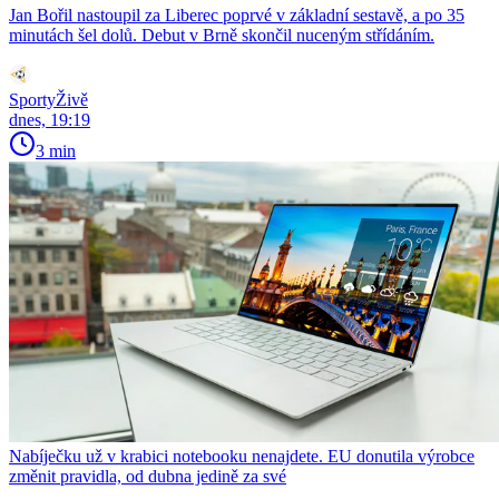
Jan Bořil nastoupil za Liberec poprvé v základní sestavě, a po 35
minutách šel dolů. Debut v Brně skončil nuceným střídáním.
SportyŽivě
dnes, 19:19
3 min
Nabíječku už v krabici notebooku nenajdete. EU donutila výrobce
změnit pravidla, od dubna jedině za své