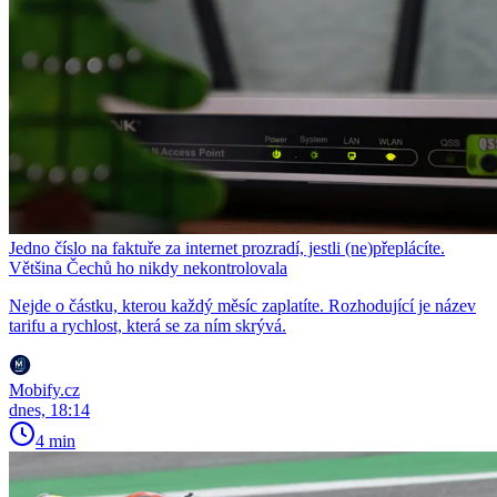
Jedno číslo na faktuře za internet prozradí, jestli (ne)přeplácíte.
Většina Čechů ho nikdy nekontrolovala
Nejde o částku, kterou každý měsíc zaplatíte. Rozhodující je název
tarifu a rychlost, která se za ním skrývá.
Mobify.cz
dnes, 18:14
4 min