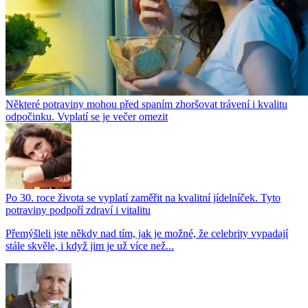
Některé potraviny mohou před spaním zhoršovat trávení i kvalitu
odpočinku. Vyplatí se je večer omezit
Po 30. roce života se vyplatí zaměřit na kvalitní jídelníček. Tyto
potraviny podpoří zdraví i vitalitu
Přemýšleli jste někdy nad tím, jak je možné, že celebrity vypadají
stále skvěle, i když jim je už více než...