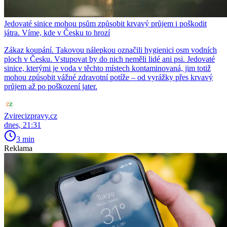
Jedovaté sinice mohou psům způsobit krvavý průjem i poškodit
játra. Víme, kde v Česku to hrozí
Zákaz koupání. Takovou nálepkou označili hygienici osm vodních
ploch v Česku. Vstupovat by do nich neměli lidé ani psi. Jedovaté
sinice, kterými je voda v těchto místech kontaminovaná, jim totiž
mohou způsobit vážné zdravotní potíže – od vyrážky přes krvavý
průjem až po poškození jater.
Zvirecizpravy.cz
dnes, 21:31
3 min
Reklama