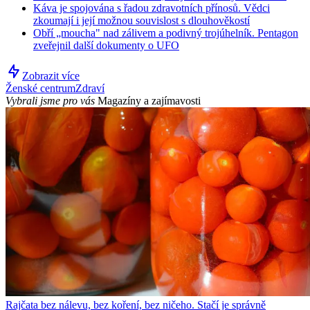
Káva je spojována s řadou zdravotních přínosů. Vědci
zkoumají i její možnou souvislost s dlouhověkostí
Obří „moucha" nad zálivem a podivný trojúhelník. Pentagon
zveřejnil další dokumenty o UFO
Zobrazit více
Ženské centrum
Zdraví
Vybrali jsme pro vás
Magazíny a zajímavosti
Rajčata bez nálevu, bez koření, bez ničeho. Stačí je správně