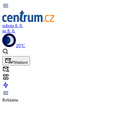
sobota 8. 8.
so 8. 8.
20°C
Přihlášení
Reklama