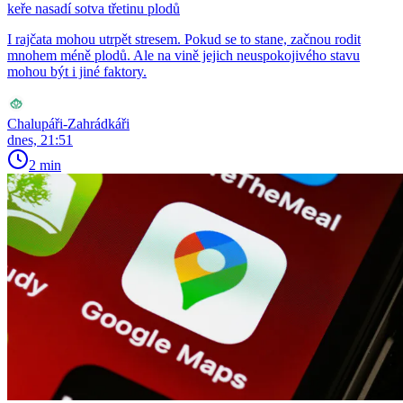
keře nasadí sotva třetinu plodů
I rajčata mohou utrpět stresem. Pokud se to stane, začnou rodit
mnohem méně plodů. Ale na vině jejich neuspokojivého stavu
mohou být i jiné faktory.
Chalupáři-Zahrádkáři
dnes, 21:51
2 min