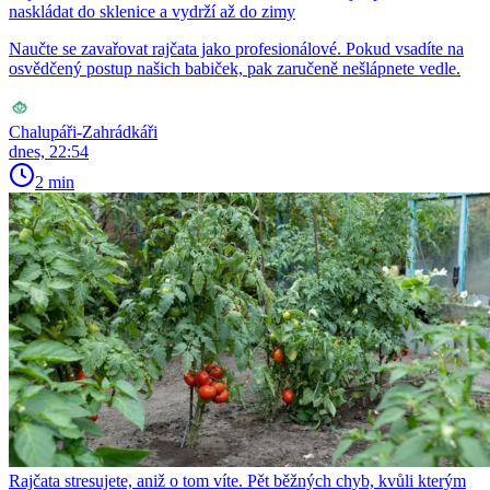
naskládat do sklenice a vydrží až do zimy
Naučte se zavařovat rajčata jako profesionálové. Pokud vsadíte na
osvědčený postup našich babiček, pak zaručeně nešlápnete vedle.
Chalupáři-Zahrádkáři
dnes, 22:54
2 min
Rajčata stresujete, aniž o tom víte. Pět běžných chyb, kvůli kterým