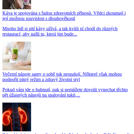
Káva je spojována s řadou zdravotních přínosů. Vědci zkoumají i
její možnou souvislost s dlouhověkostí
Mnoho lidí si pití kávy užívá, a tak kvůli ní chodí do různých
restaurací, aby našli tu, která jim bude...
Večerní nápoje samy o sobě tuk nespalují. Některé však mohou
podpořit pitný režim a zdravý životní styl
Pokud vám jde o hubnutí, pak si nemůžete dovolit vynechat těchto
pět úžasných nápojů na spalování tuků,...