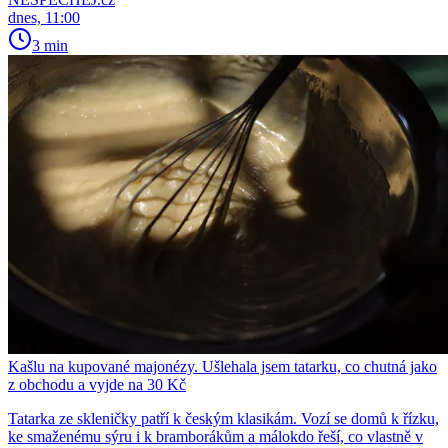
dnes, 11:00
3 min
Kašlu na kupované majonézy. Ušlehala jsem tatarku, co chutná jako
z obchodu a vyjde na 30 Kč
Tatarka ze skleničky patří k českým klasikám. Vozí se domů k řízku,
ke smaženému sýru i k bramborákům a málokdo řeší, co vlastně v