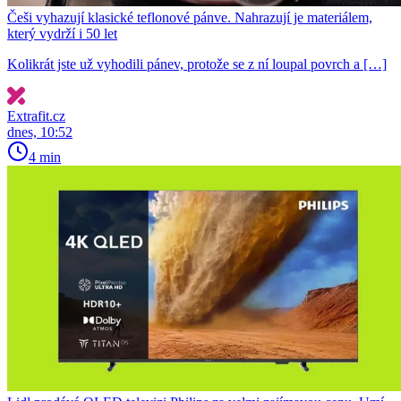
Češi vyhazují klasické teflonové pánve. Nahrazují je materiálem,
který vydrží i 50 let
Kolikrát jste už vyhodili pánev, protože se z ní loupal povrch a […]
Extrafit.cz
dnes, 10:52
4 min