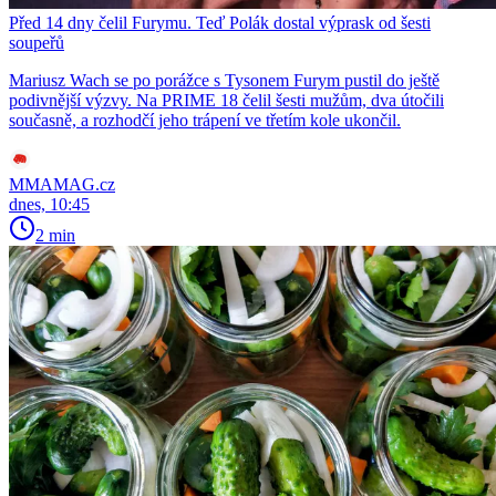
Před 14 dny čelil Furymu. Teď Polák dostal výprask od šesti
soupeřů
Mariusz Wach se po porážce s Tysonem Furym pustil do ještě
podivnější výzvy. Na PRIME 18 čelil šesti mužům, dva útočili
současně, a rozhodčí jeho trápení ve třetím kole ukončil.
MMAMAG.cz
dnes, 10:45
2 min