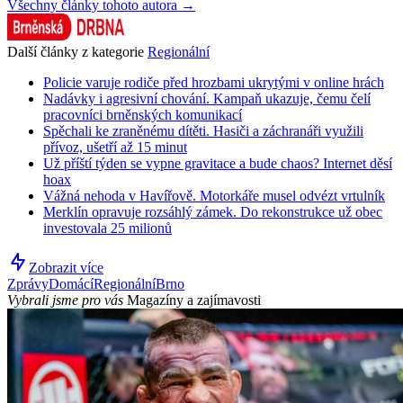
Všechny články tohoto autora →
Další články z kategorie
Regionální
Policie varuje rodiče před hrozbami ukrytými v online hrách
Nadávky i agresivní chování. Kampaň ukazuje, čemu čelí
pracovníci brněnských komunikací
Spěchali ke zraněnému dítěti. Hasiči a záchranáři využili
přívoz, ušetří až 15 minut
Už příští týden se vypne gravitace a bude chaos? Internet děsí
hoax
Vážná nehoda v Havířově. Motorkáře musel odvézt vrtulník
Merklín opravuje rozsáhlý zámek. Do rekonstrukce už obec
investovala 25 milionů
Zobrazit více
Zprávy
Domácí
Regionální
Brno
Vybrali jsme pro vás
Magazíny a zajímavosti