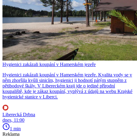
Hygienici zakázali koupání v Hamerském jezeře
Hygienici zakázali koupání v Hamerském jezeře. Kvalita vody se v
něm zhoršila kvůli sinicím, hygienici ji hodnotí pátým stupněm z
pětibodové škály. V Libereckém kraji jde o jediné přírodní
koupaliště, kde je zákaz koupání, vyplývá z údajů na webu Krajské
hygienické stanice v Liberci.
Liberecká Drbna
dnes, 11:00
1 min
Reklama