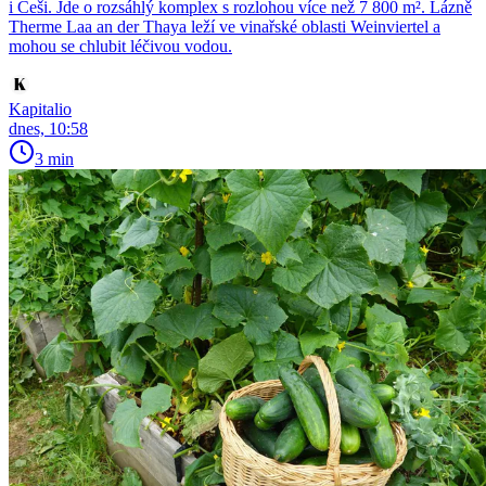
i Češi. Jde o rozsáhlý komplex s rozlohou více než 7 800 m². Lázně
Therme Laa an der Thaya leží ve vinařské oblasti Weinviertel a
mohou se chlubit léčivou vodou.
Kapitalio
dnes, 10:58
3 min