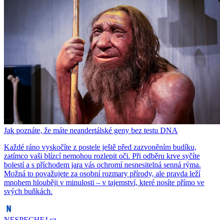
Jak poznáte, že máte neandertálské geny bez testu DNA
Každé ráno vyskočíte z postele ještě před zazvoněním budíku,
zatímco vaši blízcí nemohou rozlepit oči. Při odběru krve syčíte
bolestí a s příchodem jara vás ochromí nesnesitelná senná rýma.
Možná to považujete za osobní rozmary přírody, ale pravda leží
mnohem hlouběji v minulosti – v tajemství, které nosíte přímo ve
svých buňkách.
NESPECHEJ.cz