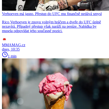
Verhoeven má jasno. Přestup do UFC mu finančně nedává smysl
Rico Verhoeven je znovu volným hráčem a dveře do UFC úplně
nezavírá. Případný přestup však naráží na peníze. Nabídka by
musela odpovídat jeho současné pozici.
MMAMAG.cz
dnes, 10:35
1 min