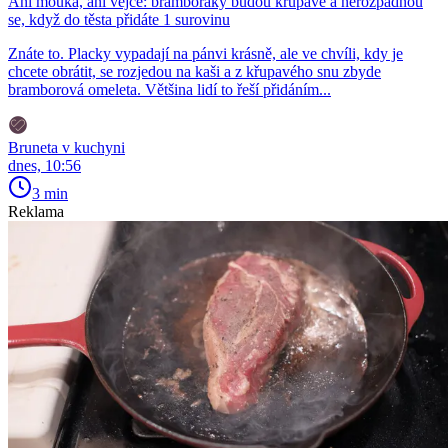
Ani mouka, ani vejce: bramboráky budou křupavé a nerozpadnou
se, když do těsta přidáte 1 surovinu
Znáte to. Placky vypadají na pánvi krásně, ale ve chvíli, kdy je
chcete obrátit, se rozjedou na kaši a z křupavého snu zbyde
bramborová omeleta. Většina lidí to řeší přidáním...
Bruneta v kuchyni
dnes, 10:56
3 min
Reklama