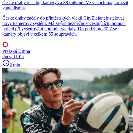
České dráhy instalují kamery za 88 milionů. Ve vlacích mají omezit
vandalismus
České dráhy začaly do příměstských vlaků CityElefant instalovat
nový kamerový systém. Má zvýšit bezpečnost cestujících, pomoci
policii při vyšetřování i odradit vandaly. Do podzimu 2027 se
kamery objeví v celkem 55 soupravách.
Pražská Drbna
dnes, 11:05
2 min