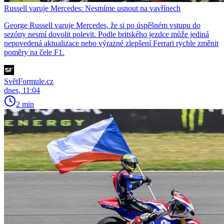
Russell varuje Mercedes: Nesmíme usnout na vavřínech
George Russell varuje Mercedes, že si po úspěšném vstupu do
sezóny nesmí dovolit polevit. Podle britského jezdce může jediná
nepovedená aktualizace nebo výrazné zlepšení Ferrari rychle změnit
poměry na čele F1.
SvětFormule.cz
dnes, 11:04
2 min