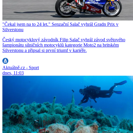
"Čekal jsem na to 24 let." Senzační Salač vyhrál Gradn Prix v
Silverstonu
Český motocyklový závodník Filip Salač vyhrál závod světového
šampionátu silničních motocyklů kategorie Moto2 na britském
Silverstonu a připsal si první triumf v kariéře.
Aktuálně.cz - Sport
dnes, 11:03