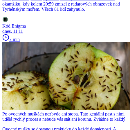
okamžiku, kdy kolem 20:59 zmizel z radarových obrazovek nad
Tyrhénským mořem. Všech 81 lidí zahynulo.
Kód Enigma
dnes, 11:11
7 min
Po ovocných muškách nezbyde ani stopa. Tato geniální past s nimi
udělá rychlý proces a nebude vás stát ani korunu. Zvládne to každý
Ovocné mušky se dostanou prakticky do každé domácnosti. A