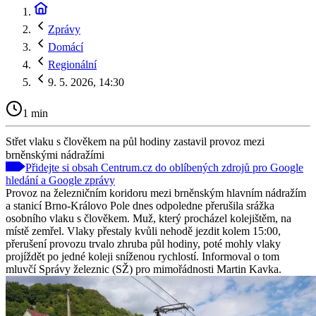
Zprávy
Domácí
Regionální
9. 5. 2026, 14:30
1 min
Střet vlaku s člověkem na půl hodiny zastavil provoz mezi
brněnskými nádražími
Přidejte si obsah Centrum.cz do oblíbených zdrojů pro Google
hledání a Google zprávy
Provoz na železničním koridoru mezi brněnským hlavním nádražím
a stanicí Brno-Královo Pole dnes odpoledne přerušila srážka
osobního vlaku s člověkem. Muž, který procházel kolejištěm, na
místě zemřel. Vlaky přestaly kvůli nehodě jezdit kolem 15:00,
přerušení provozu trvalo zhruba půl hodiny, poté mohly vlaky
projíždět po jedné koleji sníženou rychlostí. Informoval o tom
mluvčí Správy železnic (SŽ) pro mimořádnosti Martin Kavka.