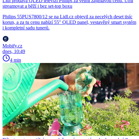
Lidl prodává QLED televizi Philips za velmi zajímavou cenu. Umí
streamovat a běží i bez set-top boxu
Philips 55PUS7800/12 se na Lidl.cz objevil za necelých deset tisíc
korun, a za tu cenu nabízí 55″ QLED panel, vestavěný smart systém
i kompletní sadu tunerů.
Mobify.cz
dnes, 10:49
4 min