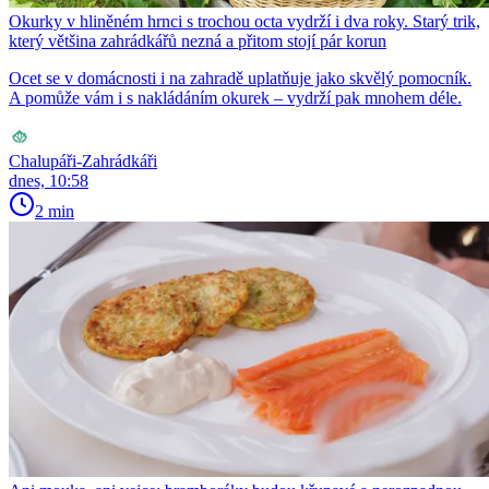
Okurky v hliněném hrnci s trochou octa vydrží i dva roky. Starý trik,
který většina zahrádkářů nezná a přitom stojí pár korun
Ocet se v domácnosti i na zahradě uplatňuje jako skvělý pomocník.
A pomůže vám i s nakládáním okurek – vydrží pak mnohem déle.
Chalupáři-Zahrádkáři
dnes, 10:58
2 min