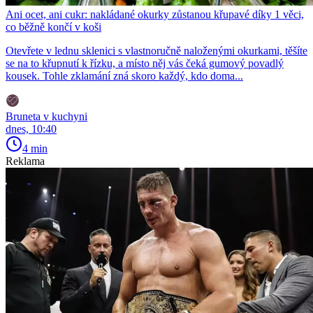
Ani ocet, ani cukr: nakládané okurky zůstanou křupavé díky 1 věci,
co běžně končí v koši
Otevřete v lednu sklenici s vlastnoručně naloženými okurkami, těšíte
se na to křupnutí k řízku, a místo něj vás čeká gumový povadlý
kousek. Tohle zklamání zná skoro každý, kdo doma...
Bruneta v kuchyni
dnes, 10:40
4 min
Reklama