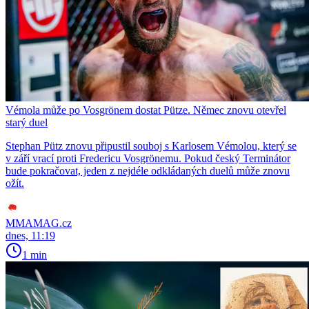
Vémola může po Vosgrönem dostat Pütze. Němec znovu otevřel
starý duel
Stephan Pütz znovu připustil souboj s Karlosem Vémolou, který se
v září vrací proti Fredericu Vosgrönemu. Pokud český Terminátor
bude pokračovat, jeden z nejdéle odkládaných duelů může znovu
ožít.
MMAMAG.cz
dnes, 11:19
1 min