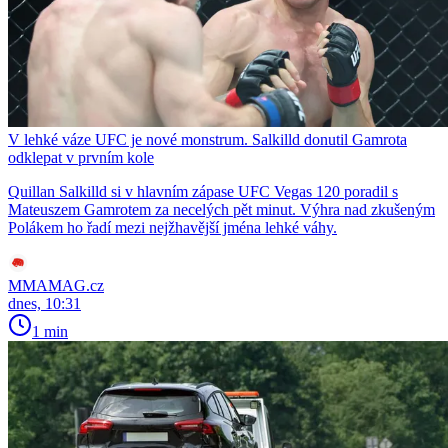
V lehké váze UFC je nové monstrum. Salkilld donutil Gamrota
odklepat v prvním kole
Quillan Salkilld si v hlavním zápase UFC Vegas 120 poradil s
Mateuszem Gamrotem za necelých pět minut. Výhra nad zkušeným
Polákem ho řadí mezi nejžhavější jména lehké váhy.
MMAMAG.cz
dnes, 10:31
1 min