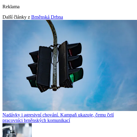
Reklama
Další články z
Brněnská Drbna
Nadávky i agresivní chování. Kampaň ukazuje, čemu čelí
pracovníci brněnských komunikací