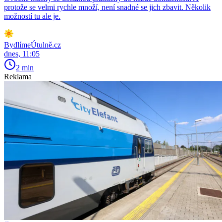
protože se velmi rychle množí, není snadné se jich zbavit. Několik
možností tu ale je.
BydlímeÚtulně.cz
dnes, 11:05
2 min
Reklama