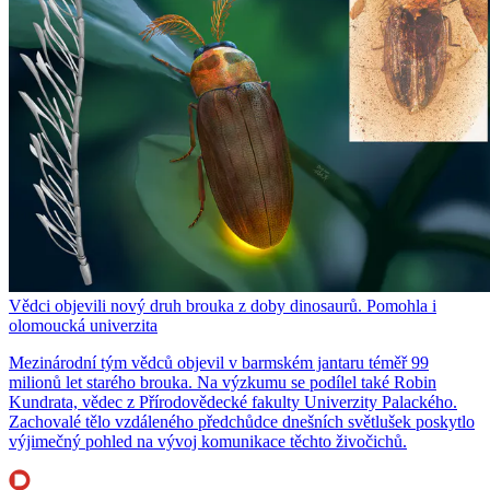
Vědci objevili nový druh brouka z doby dinosaurů. Pomohla i
olomoucká univerzita
Mezinárodní tým vědců objevil v barmském jantaru téměř 99
milionů let starého brouka. Na výzkumu se podílel také Robin
Kundrata, vědec z Přírodovědecké fakulty Univerzity Palackého.
Zachovalé tělo vzdáleného předchůdce dnešních světlušek poskytlo
výjimečný pohled na vývoj komunikace těchto živočichů.