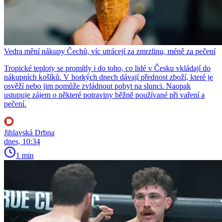
Vedra mění nákupy Čechů, víc utrácejí za zmrzlinu, méně za pečení
Tropické teploty se promítly i do toho, co lidé v Česku vkládají do
nákupních košíků. V horkých dnech dávají přednost zboží, které je
osvěží nebo jim pomůže zvládnout pobyt na slunci. Naopak
ustupuje zájem o některé potraviny běžně používané při vaření a
pečení.
Jihlavská Drbna
dnes, 10:34
1 min