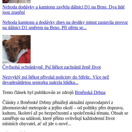
Nehoda dodávky a kamionu zavřela dálnici D1 na Brno. Dva lidé
jsou zranění
Nehoda kamionu a dodávky dnes na desítky minut zastavila provoz
na dálnici D1 směrem na Brno. Při střetu se...
Čtyřnohá ochránkyně. Psí štěkot zachránil ženě život
Nezvyklý psí štěkot přivolal policisty do Střelic. Více než
devadesátiletou seniorku nalezla hlídka...
Tento článek byl publikován ze zdrojů
Brněnská Drbna
Články z Brněnské Drbny přinášejí aktuální zpravodajství z
jihomoravské metropole a jejího okolí – od politiky přes dopravu,
kulturu, školství až po bezpečnostní a společenská témata. Obsah se
zaměřuje na události, které přímo ovlivňují každodenní život
místních obyvatel, ať už jde o nové...