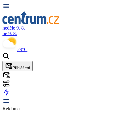
neděle 9. 8.
ne 9. 8.
29°C
Přihlášení
Reklama