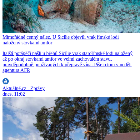
Mimořádně cenný nález. U Sicílie objevili vrak římské lodi
naložený stovkami amfor
Italští potápěči našli u břehů Sicílie vrak starořímské lodi naložený
až po okraj stovkami amfor ve velmi zachovalém stavu,
pravděpodobně používaných k přepravě vína. Píše o tom v neděli
agentura AFP.
Aktuálně.cz - Zprávy
dnes, 11:02