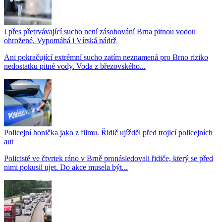
I přes přetrvávající sucho není zásobování Brna pitnou vodou
ohrožené. Vypomáhá i Vírská nádrž
Ani pokračující extrémní sucho zatím neznamená pro Brno riziko
nedostatku pitné vody. Voda z březovského...
Policejní honička jako z filmu. Řidič ujížděl před trojicí policejních
aut
Policisté ve čtvrtek ráno v Brně pronásledovali řidiče, který se před
nimi pokusil ujet. Do akce musela být...