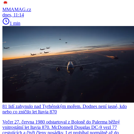
MMAMAG.cz
dnes, 11:14
1 min
81 lidí zahynulo nad Tyrhénským mořem. Dodnes není jasné, kdo
nebo co zničilo let Itavia 870
Večer 27. června 1980 odstartoval z Boloně do Palerma běžný
vnitrostátní let Itavia 870. McDonnell Douglas DC-9 vezl 77
cestujících a čtyři členy posádky. Let probíhal normálně až do