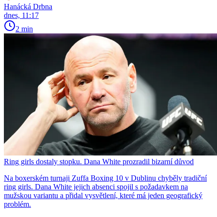
Hanácká Drbna
dnes, 11:17
2 min
Ring girls dostaly stopku. Dana White prozradil bizarní důvod
Na boxerském turnaji Zuffa Boxing 10 v Dublinu chyběly tradiční
ring girls. Dana White jejich absenci spojil s požadavkem na
mužskou variantu a přidal vysvětlení, které má jeden geografický
problém.