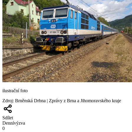
ilustrační foto
Zdroj
:
Brněnská Drbna | Zprávy z Brna a Jihomoravského kraje
Sdílet
Denní
výzva
0