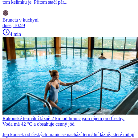
tom kelímku je. Přitom stačí pár...
Bruneta v kuchyni
dnes, 10:59
4 min
Rakouské termální lázně 2 km od hranic jsou rájem pro Čechy.
Voda má 42 °C a obsahuje cenný jód
Jen kousek od českých hranic se nachází termální lázně, které milují