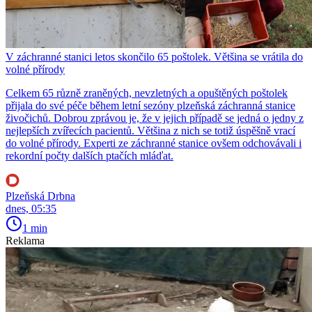
V záchranné stanici letos skončilo 65 poštolek. Většina se vrátila do
volné přírody
Celkem 65 různě zraněných, nevzletných a opuštěných poštolek
přijala do své péče během letní sezóny plzeňská záchranná stanice
živočichů. Dobrou zprávou je, že v jejich případě se jedná o jedny z
nejlepších zvířecích pacientů. Většina z nich se totiž úspěšně vrací
do volné přírody. Experti ze záchranné stanice ovšem odchovávali i
rekordní počty dalších ptačích mláďat.
Plzeňská Drbna
dnes, 05:35
1 min
Reklama