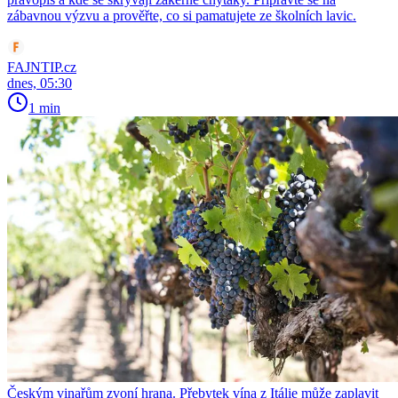
zábavnou výzvu a prověřte, co si pamatujete ze školních lavic.
FAJNTIP.cz
dnes, 05:30
1 min
Českým vinařům zvoní hrana. Přebytek vína z Itálie může zaplavit