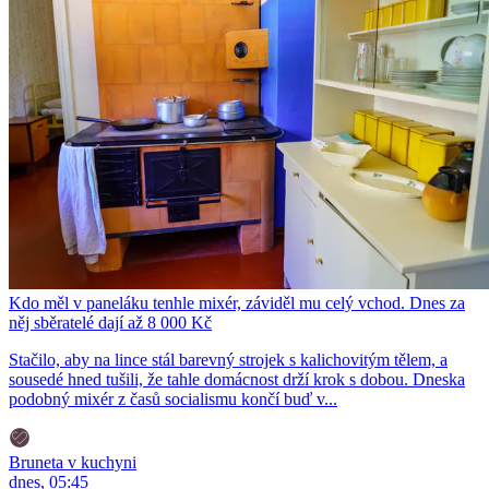
Kdo měl v paneláku tenhle mixér, záviděl mu celý vchod. Dnes za
něj sběratelé dají až 8 000 Kč
Stačilo, aby na lince stál barevný strojek s kalichovitým tělem, a
sousedé hned tušili, že tahle domácnost drží krok s dobou. Dneska
podobný mixér z časů socialismu končí buď v...
Bruneta v kuchyni
dnes, 05:45