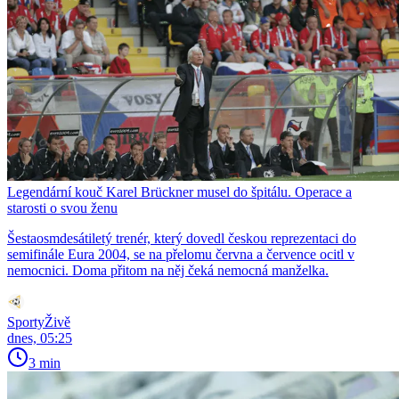
Legendární kouč Karel Brückner musel do špitálu. Operace a
starosti o svou ženu
Šestaosmdesátiletý trenér, který dovedl českou reprezentaci do
semifinále Eura 2004, se na přelomu června a července ocitl v
nemocnici. Doma přitom na něj čeká nemocná manželka.
SportyŽivě
dnes, 05:25
3 min