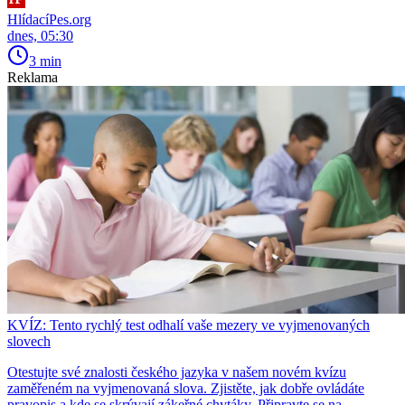
HlídacíPes.org
dnes, 05:30
3 min
Reklama
KVÍZ: Tento rychlý test odhalí vaše mezery ve vyjmenovaných
slovech
Otestujte své znalosti českého jazyka v našem novém kvízu
zaměřeném na vyjmenovaná slova. Zjistěte, jak dobře ovládáte
pravopis a kde se skrývají zákeřné chytáky. Připravte se na