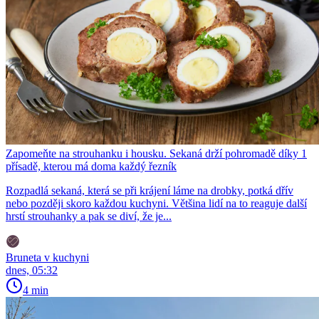
Zapomeňte na strouhanku i housku. Sekaná drží pohromadě díky 1
přísadě, kterou má doma každý řezník
Rozpadlá sekaná, která se při krájení láme na drobky, potká dřív
nebo později skoro každou kuchyni. Většina lidí na to reaguje další
hrstí strouhanky a pak se diví, že je...
Bruneta v kuchyni
dnes, 05:32
4 min