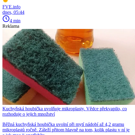
FVE.info
dnes, 05:44
4 min
Reklama
Kuchyňská houbička uvolňuje mikroplasty. Vědce překvapilo, co
rozhoduje o jejich množství
Běžná kuchyňská houbička uvolní při mytí nádobí až 4,2 gramu
mikroplastů ročně. Záleží přitom hlavně na tom, kolik plastu v ní je