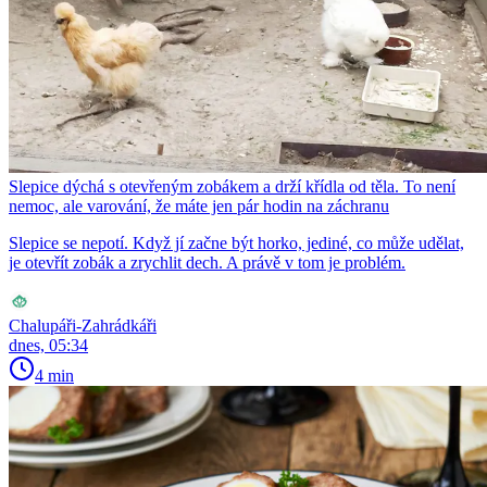
Slepice dýchá s otevřeným zobákem a drží křídla od těla. To není
nemoc, ale varování, že máte jen pár hodin na záchranu
Slepice se nepotí. Když jí začne být horko, jediné, co může udělat,
je otevřít zobák a zrychlit dech. A právě v tom je problém.
Chalupáři-Zahrádkáři
dnes, 05:34
4 min