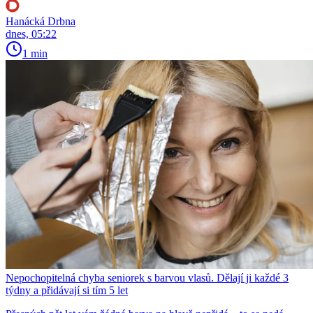
Hanácká Drbna
dnes, 05:22
1 min
Nepochopitelná chyba seniorek s barvou vlasů. Dělají ji každé 3
týdny a přidávají si tím 5 let