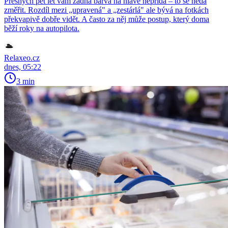
Přesných pět let vám žádná barva na hlavě nepřidá – to se nedá
změřit. Rozdíl mezi „upravená" a „zestárlá" ale bývá na fotkách
překvapivě dobře vidět. A často za něj může postup, který doma
běží roky na autopilota.
Relaxeo.cz
dnes, 05:22
3 min