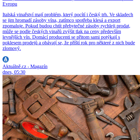
Evropu
Italská vinařství mají problém, který pocítí i český trh. Ve skladech
se jim hromadí zásoby vína, zatímco spotřeba klesá a export
zpomaluje. Pokud budou chtít přebytečné zásoby rychleji prodat,
může se podle českých vinařů zvýšit tlak na ceny především
levnějších vín. Domácí producenti se přitom sami potýkají s
poklesem prodejů a obávají se, že příští rok pro některé z nich bude
zlomový.
Aktuálně.cz - Magazín
dnes, 05:30