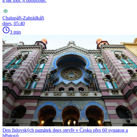
a jak moc ji opotřebíte.
Chalupáři-Zahrádkáři
dnes, 05:40
3 min
Den židovských památek dnes otevře v Česku přes 60 synagog a
hřbitovů