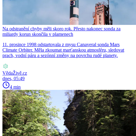
Na odstranění chyby měli skoro rok. Přesto nakonec sonda za
miliardy korun skončila v plamenech
11. prosince 1998 odstartovala z mysu Canaveral sonda Mars
Climate Orbiter. Měla zkoumat marťanskou atmosféru, sledovat
prach, vodní páru a sezónní změny na povrchu rudé planety.
VědaŽivě.cz
dnes, 05:49
4 min