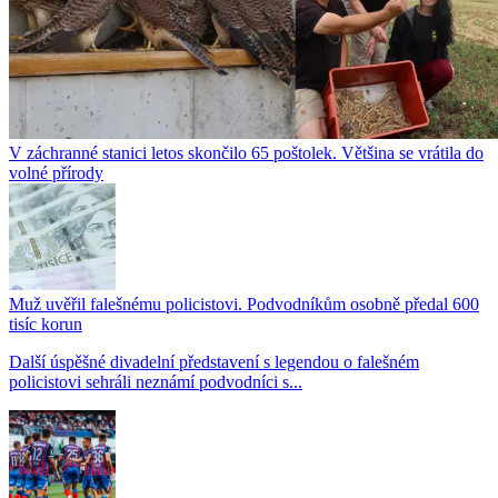
V záchranné stanici letos skončilo 65 poštolek. Většina se vrátila do
volné přírody
Muž uvěřil falešnému policistovi. Podvodníkům osobně předal 600
tisíc korun
Další úspěšné divadelní představení s legendou o falešném
policistovi sehráli neznámí podvodníci s...