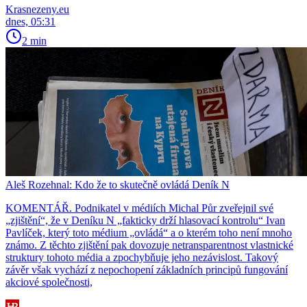
Krasnezeny.eu
dnes, 05:31
2 min
Aleš Rozehnal: Kdo že to skutečně ovládá Deník N
KOMENTÁŘ. Podnikatel v médiích Michal Půr zveřejnil své
„zjištění“, že v Deníku N „fakticky drží hlasovací kontrolu“ Ivan
Pavlíček, který toto médium „ovládá“ a o kterém toho není mnoho
známo. Z těchto zjištění pak dovozuje netransparentnost vlastnické
struktury tohoto média a zpochybňuje jeho nezávislost. Takový
závěr však vychází z nepochopení základních principů fungování
akciové společnosti,