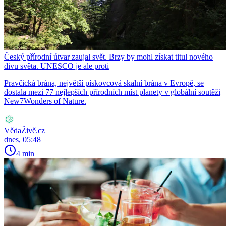
Český přírodní útvar zaujal svět. Brzy by mohl získat titul nového
divu světa. UNESCO je ale proti
Pravčická brána, největší pískovcová skalní brána v Evropě, se
dostala mezi 77 nejlepších přírodních míst planety v globální soutěži
New7Wonders of Nature.
VědaŽivě.cz
dnes, 05:48
4 min