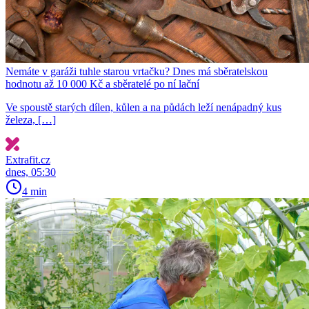
Nemáte v garáži tuhle starou vrtačku? Dnes má sběratelskou
hodnotu až 10 000 Kč a sběratelé po ní lační
Ve spoustě starých dílen, kůlen a na půdách leží nenápadný kus
železa, […]
Extrafit.cz
dnes, 05:30
4 min