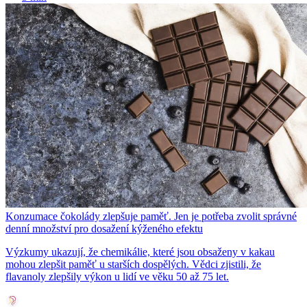
Konzumace čokolády zlepšuje paměť. Jen je potřeba zvolit správné
denní množství pro dosažení kýženého efektu
Výzkumy ukazují, že chemikálie, které jsou obsaženy v kakau
mohou zlepšit paměť u starších dospělých. Vědci zjistili, že
flavanoly zlepšily výkon u lidí ve věku 50 až 75 let.