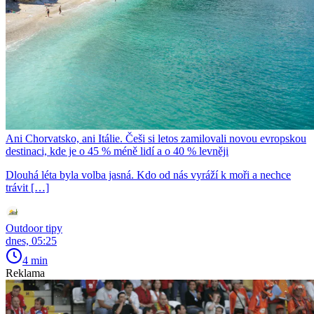
Ani Chorvatsko, ani Itálie. Češi si letos zamilovali novou evropskou
destinaci, kde je o 45 % méně lidí a o 40 % levněji
Dlouhá léta byla volba jasná. Kdo od nás vyráží k moři a nechce
trávit […]
Outdoor tipy
dnes, 05:25
4 min
Reklama