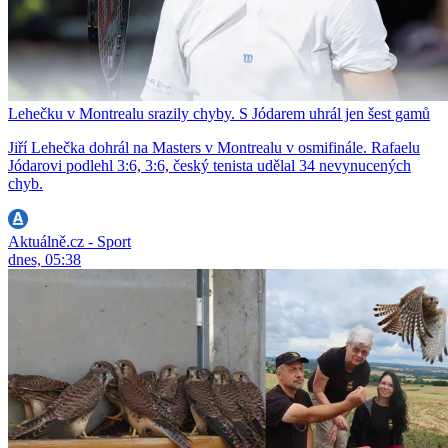
Lehečku v Montrealu srazily chyby. S Jódarem uhrál jen šest gamů
Jiří Lehečka dohrál na Masters v Montrealu v osmifinále. Rafaelu
Jódarovi podlehl 3:6, 3:6, český tenista udělal 34 nevynucených
chyb.
Aktuálně.cz - Sport
dnes, 05:38