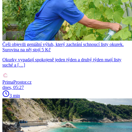
Češi objevili geniální výluh, který zachrání schnoucí listy okurek.
Surovina na něj stojí 5 Kč
Okurky vypadají spokojeně jeden týden a druhý týden mají listy
suché a […]
PrimaProstor.cz
dnes, 05:27
3 min