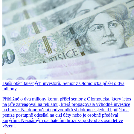
Další oběť falešných investorů. Senior z Olomoucka přišel o dva
miliony
Přibližně o dva miliony korun přišel senior z Olomoucka, který letos
na jaře zareagoval na reklamu, která propagovala výhodné investice
na burze. Na doporučení podvodníků si dokonce sjednal i půjčku a
peníze postupně odesílal na cizí účty nebo je osobně předával
kurýrům. Neznámým pachatelům hrozí za podvod až osm let ve
vězení.