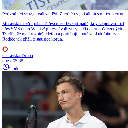
Podvodníci se vydávali za děti. Z rodičů vylákali přes milion korun
Moravskoslezští policisté řeší přes deset případů, kdy se podvodníci
přes SMS nebo WhatsApp vydávali za syna či dceru poškozených.
Tvrdili, že mají rozbitý telefon a potřebují nutně zaplatit faktury.
Rodiče tak přišli o statisíce korun.
Ostravská Drbna
dnes, 05:38
2 min