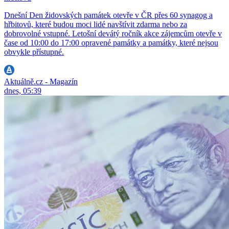
Dnešní Den židovských památek otevře v ČR přes 60 synagog a
hřbitovů, které budou moci lidé navštívit zdarma nebo za
dobrovolné vstupné. Letošní devátý ročník akce zájemcům otevře v
čase od 10:00 do 17:00 opravené památky a památky, které nejsou
obvykle přístupné.
Aktuálně.cz - Magazín
dnes, 05:39