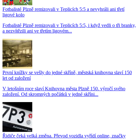
Fotbalisté Plzně remizovali v Teplicích 5:5 a nevyhráli ani třetí
ligové kolo
Fotbalisté Plzně remizovali v Teplicích 5:5, i když vedli o tři branky,
a nezvítězili ani ve třetím ligovém...
První knížky se vešly do jedné skříně, městská knihovna slaví 150
let od založení
V letošním roce slaví Knihovna města Plzně 150. výročí svého
založení. Od skromných počátků v jedné skříni...
Řidiče čeká velká změna. Převod vozidla vyřídí online, značky