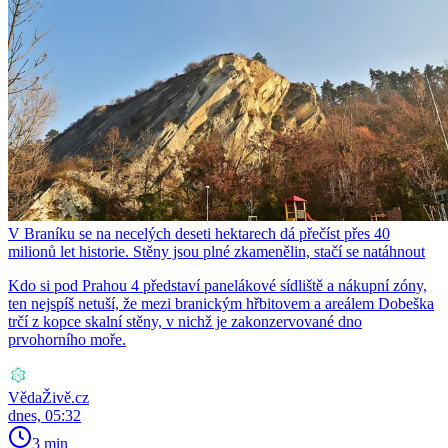
V Braníku se na necelých deseti hektarech dá přečíst přes 40
milionů let historie. Stěny jsou plné zkamenělin, stačí se natáhnout
Kdo si pod Prahou 4 představí panelákové sídliště a nákupní zóny,
ten nejspíš netuší, že mezi branickým hřbitovem a areálem Dobeška
trčí z kopce skalní stěny, v nichž je zakonzervované dno
prvohorního moře.
VědaŽivě.cz
dnes, 05:32
3 min