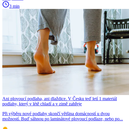
3 min
Ani plovoucí podlaha, ani dlaždice. V Česku teď letí 1 materiál
podlahy, který v létě chladí a v zimě zahřeje
Při výběru nové podlahy skončí většina domácností u dvou
možností. Buď sáhnou po laminátové plovoucí podlaze, nebo po...