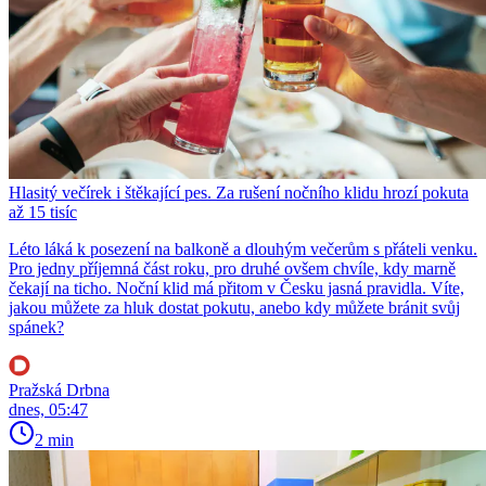
Hlasitý večírek i štěkající pes. Za rušení nočního klidu hrozí pokuta
až 15 tisíc
Léto láká k posezení na balkoně a dlouhým večerům s přáteli venku.
Pro jedny příjemná část roku, pro druhé ovšem chvíle, kdy marně
čekají na ticho. Noční klid má přitom v Česku jasná pravidla. Víte,
jakou můžete za hluk dostat pokutu, anebo kdy můžete bránit svůj
spánek?
Pražská Drbna
dnes, 05:47
2 min