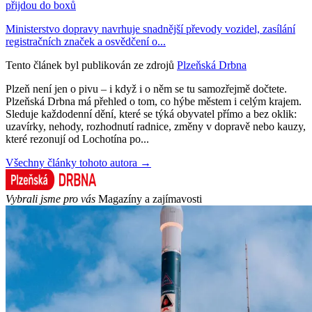
přijdou do boxů
Ministerstvo dopravy navrhuje snadnější převody vozidel, zasílání
registračních značek a osvědčení o...
Tento článek byl publikován ze zdrojů
Plzeňská Drbna
Plzeň není jen o pivu – i když i o něm se tu samozřejmě dočtete.
Plzeňská Drbna má přehled o tom, co hýbe městem i celým krajem.
Sleduje každodenní dění, které se týká obyvatel přímo a bez oklik:
uzavírky, nehody, rozhodnutí radnice, změny v dopravě nebo kauzy,
které rezonují od Lochotína po...
Všechny články tohoto autora →
Vybrali jsme pro vás
Magazíny a zajímavosti