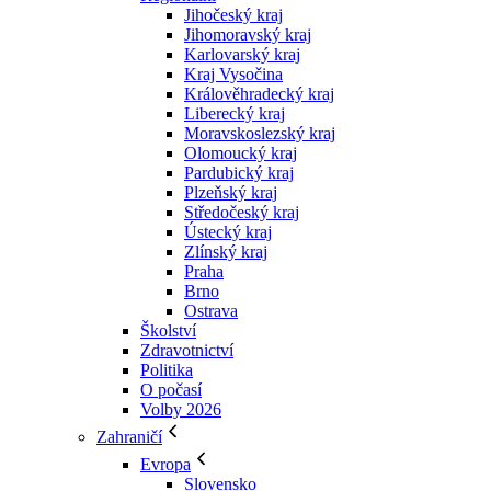
Jihočeský kraj
Jihomoravský kraj
Karlovarský kraj
Kraj Vysočina
Králověhradecký kraj
Liberecký kraj
Moravskoslezský kraj
Olomoucký kraj
Pardubický kraj
Plzeňský kraj
Středočeský kraj
Ústecký kraj
Zlínský kraj
Praha
Brno
Ostrava
Školství
Zdravotnictví
Politika
O počasí
Volby 2026
Zahraničí
Evropa
Slovensko