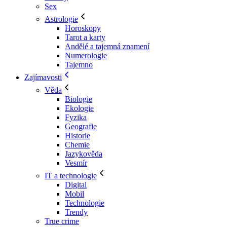
Sex
Astrologie
Horoskopy
Tarot a karty
Andělé a tajemná znamení
Numerologie
Tajemno
Zajímavosti
Věda
Biologie
Ekologie
Fyzika
Geografie
Historie
Chemie
Jazykověda
Vesmír
IT a technologie
Digital
Mobil
Technologie
Trendy
True crime