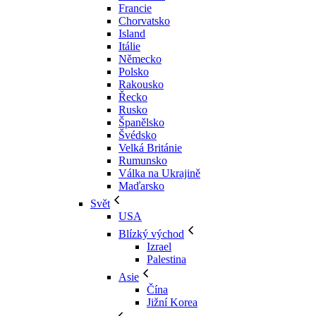
Francie
Chorvatsko
Island
Itálie
Německo
Polsko
Rakousko
Řecko
Rusko
Španělsko
Švédsko
Velká Británie
Rumunsko
Válka na Ukrajině
Maďarsko
Svět
USA
Blízký východ
Izrael
Palestina
Asie
Čína
Jižní Korea