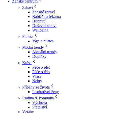
Ženské centrum
Zdraví
Ženské zdraví
Babiččina lékárna
Hubnutí
Duševní zdraví
Wellbeing
Fitness
Jóga a pilates
Módní trendy
Aktuální trendy
Doplňky
Krása
Péče o pleť
Péče o tělo
Vlasy
Nehty
Příběhy ze života
Inspirativní ženy
Rodina & komunita
Výchova
Přátelství
Vztahy