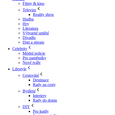
Filmy & kino
Televize
Reality show
Hudba
Hry
Literatura
Výtvarné umění
Divadlo
Digi a stream
Celebrity
Módní policie
Pro pamětníky
Nové tváře
Lifestyle
Cestování
Destinace
Rady na cesty
Bydlení
Interiery
Rady do domu
DIY
Pro kutily