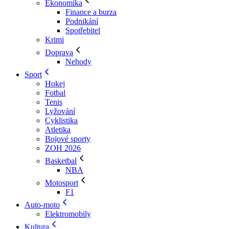
Ekonomika
Finance a burza
Podnikání
Spotřebitel
Krimi
Doprava
Nehody
Sport
Hokej
Fotbal
Tenis
Lyžování
Cyklistika
Atletika
Bojové sporty
ZOH 2026
Basketbal
NBA
Motosport
F1
Auto-moto
Elektromobily
Kultura