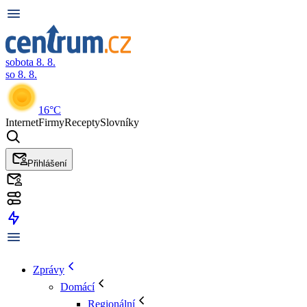
sobota 8. 8.
so 8. 8.
16°C
Internet
Firmy
Recepty
Slovníky
Přihlášení
Zprávy
Domácí
Regionální