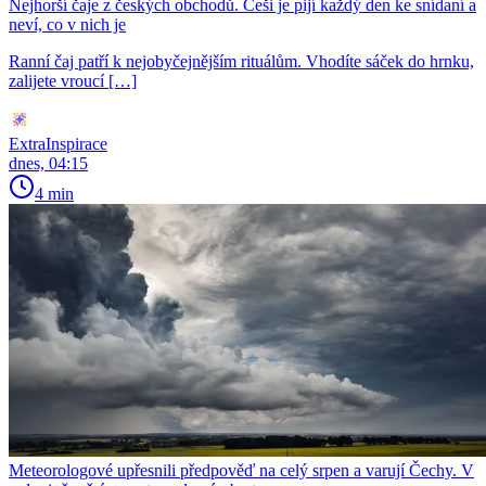
Nejhorší čaje z českých obchodů. Češi je pijí každý den ke snídaní a
neví, co v nich je
Ranní čaj patří k nejobyčejnějším rituálům. Vhodíte sáček do hrnku,
zalijete vroucí […]
ExtraInspirace
dnes, 04:15
4 min
Meteorologové upřesnili předpověď na celý srpen a varují Čechy. V