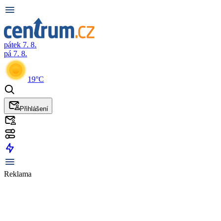
pátek 7. 8.
pá 7. 8.
19°C
Přihlášení
Reklama