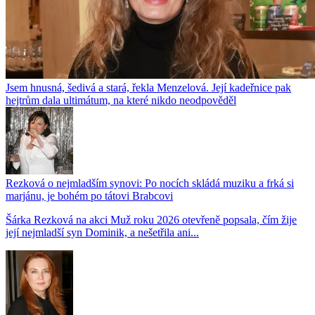
Jsem hnusná, šedivá a stará, řekla Menzelová. Její kadeřnice pak
hejtrům dala ultimátum, na které nikdo neodpověděl
Rezková o nejmladším synovi: Po nocích skládá muziku a frká si
marjánu, je bohém po tátovi Brabcovi
Šárka Rezková na akci Muž roku 2026 otevřeně popsala, čím žije
její nejmladší syn Dominik, a nešetřila ani...