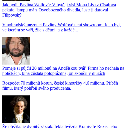
Jak bydlí Pavlína Wolfová: V bytě jí visí Mona Lisa z Císařova
pekaře, lampu má z Osvobozeného divadla, lustr jí daroval
Filipovský
Vinohradský mezonet Pavlíny Wolfové není showroom. Je to byt,
ve kterém se vaří, žije s dětmi, a z každé...
Pomeje si půjčil 20 milionů na Andělskou tvář. Firma ho nechala na
holičkách, kina zůstala poloprázdná, on skončil v dluzích
Rozpočet 70 milionů korun, české kinotržby 4,6 milionu. Příběh
filmu, který pohřbil svého producenta.
Že přežila, je dvojitý zázrak, řekla hvězda Komisaře Rexe. Jeho