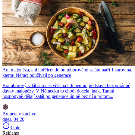
Ani majonéza, ani hořčice: do bramborového salátu patří 1 surovina,
kterou Němci používají po generace
Bramborový salát si u nás většina lidí neumí představit bez pořádné
dávky majonézy. V Německu to chodí docela jinak. Tamní
hospodyně dělají salát po generace úplně bez ní a přitom...
Bruneta v kuchyni
dnes, 04:20
3 min
Reklama