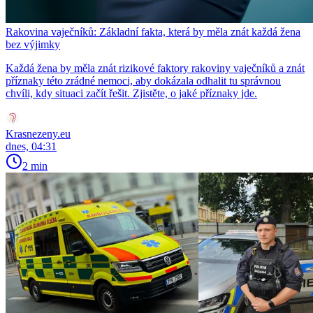
Rakovina vaječníků: Základní fakta, která by měla znát každá žena
bez výjimky
Každá žena by měla znát rizikové faktory rakoviny vaječníků a znát
příznaky této zrádné nemoci, aby dokázala odhalit tu správnou
chvíli, kdy situaci začít řešit. Zjistěte, o jaké příznaky jde.
Krasnezeny.eu
dnes, 04:31
2 min