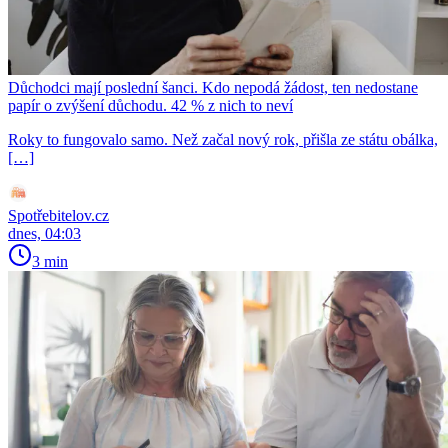
Důchodci mají poslední šanci. Kdo nepodá žádost, ten nedostane
papír o zvýšení důchodu. 42 % z nich to neví
Roky to fungovalo samo. Než začal nový rok, přišla ze státu obálka,
[…]
Spotřebitelov.cz
dnes, 04:03
3 min