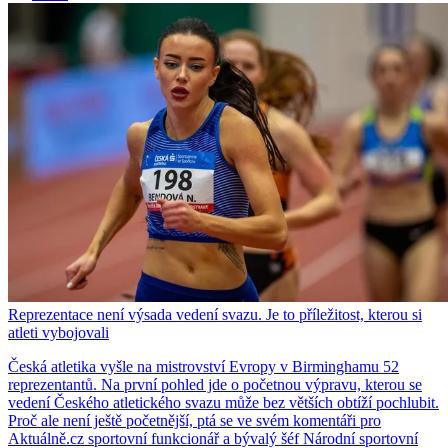
Reprezentace není výsada vedení svazu. Je to příležitost, kterou si
atleti vybojovali
Česká atletika vyšle na mistrovství Evropy v Birminghamu 52
reprezentantů. Na první pohled jde o početnou výpravu, kterou se
vedení Českého atletického svazu může bez větších obtíží pochlubit.
Proč ale není ještě početnější, ptá se ve svém komentáři pro
Aktuálně.cz sportovní funkcionář a bývalý šéf Národní sportovní