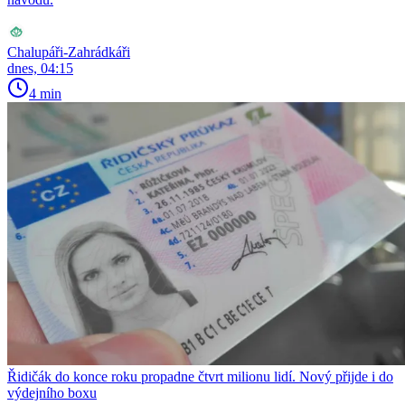
Chalupáři-Zahrádkáři
dnes, 04:15
4 min
Řidičák do konce roku propadne čtvrt milionu lidí. Nový přijde i do
výdejního boxu