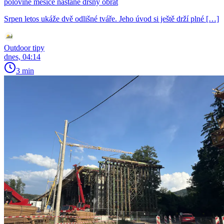
polovině měsíce nastane drsný obrat
Srpen letos ukáže dvě odlišné tváře. Jeho úvod si ještě drží plné […]
Outdoor tipy
dnes, 04:14
3 min