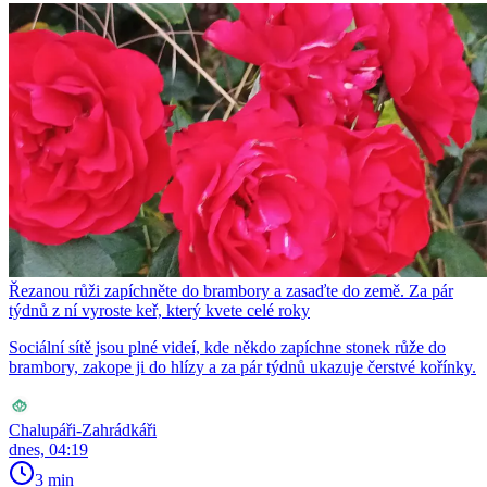
Řezanou růži zapíchněte do brambory a zasaďte do země. Za pár
týdnů z ní vyroste keř, který kvete celé roky
Sociální sítě jsou plné videí, kde někdo zapíchne stonek růže do
brambory, zakope ji do hlízy a za pár týdnů ukazuje čerstvé kořínky.
Chalupáři-Zahrádkáři
dnes, 04:19
3 min