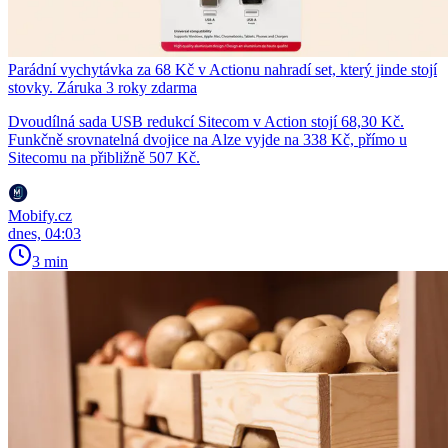
Parádní vychytávka za 68 Kč v Actionu nahradí set, který jinde stojí
stovky. Záruka 3 roky zdarma
Dvoudílná sada USB redukcí Sitecom v Action stojí 68,30 Kč.
Funkčně srovnatelná dvojice na Alze vyjde na 338 Kč, přímo u
Sitecomu na přibližně 507 Kč.
Mobify.cz
dnes, 04:03
3 min