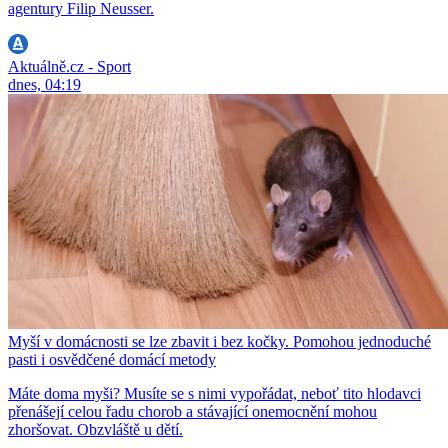
agentury Filip Neusser.
Aktuálně.cz - Sport
dnes, 04:19
Myší v domácnosti se lze zbavit i bez kočky. Pomohou jednoduché
pasti i osvědčené domácí metody
Máte doma myši? Musíte se s nimi vypořádat, neboť tito hlodavci
přenášejí celou řadu chorob a stávající onemocnění mohou
zhoršovat. Obzvláště u dětí.