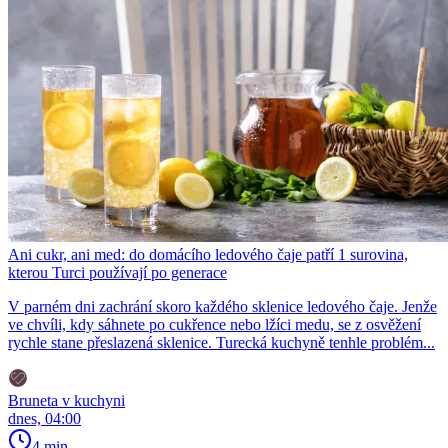
Ani cukr, ani med: do domácího ledového čaje patří 1 surovina,
kterou Turci používají po generace
V parném dni zachrání skoro každého sklenice ledového čaje. Jenže
ve chvíli, kdy sáhnete po cukřence nebo lžíci medu, se z osvěžení
rychle stane přeslazená sklenice. Turecká kuchyně tenhle problém...
Bruneta v kuchyni
dnes, 04:00
4 min