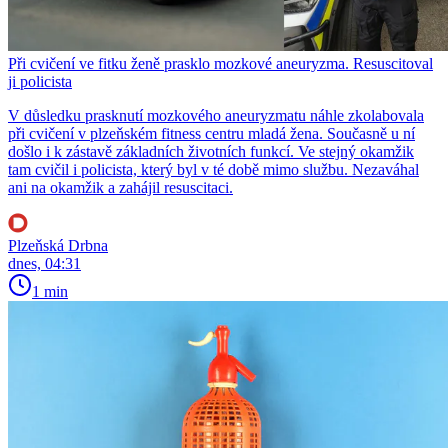
Při cvičení ve fitku ženě prasklo mozkové aneuryzma. Resuscitoval
ji policista
V důsledku prasknutí mozkového aneuryzmatu náhle zkolabovala
při cvičení v plzeňském fitness centru mladá žena. Současně u ní
došlo i k zástavě základních životních funkcí. Ve stejný okamžik
tam cvičil i policista, který byl v té době mimo službu. Nezaváhal
ani na okamžik a zahájil resuscitaci.
Plzeňská Drbna
dnes, 04:31
1 min