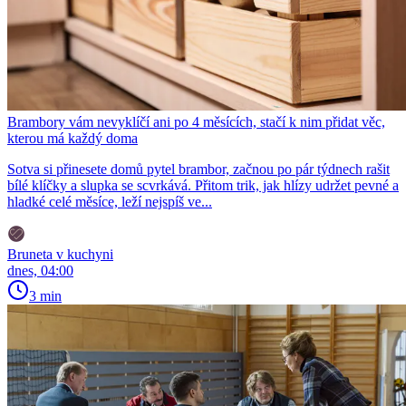
Brambory vám nevyklíčí ani po 4 měsících, stačí k nim přidat věc,
kterou má každý doma
Sotva si přinesete domů pytel brambor, začnou po pár týdnech rašit
bílé klíčky a slupka se scvrkává. Přitom trik, jak hlízy udržet pevné a
hladké celé měsíce, leží nejspíš ve...
Bruneta v kuchyni
dnes, 04:00
3 min