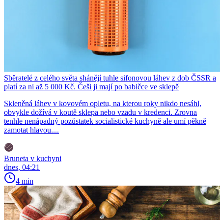
Sběratelé z celého světa shánějí tuhle sifonovou láhev z dob ČSSR a
platí za ni až 5 000 Kč. Češi ji mají po babičce ve sklepě
Skleněná láhev v kovovém opletu, na kterou roky nikdo nesáhl,
obvykle dožívá v koutě sklepa nebo vzadu v kredenci. Zrovna
tenhle nenápadný pozůstatek socialistické kuchyně ale umí pěkně
zamotat hlavou....
Bruneta v kuchyni
dnes, 04:21
4 min