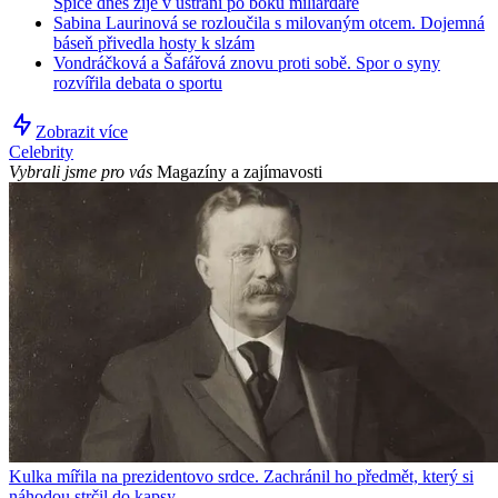
Spice dnes žije v ústraní po boku miliardáře
Sabina Laurinová se rozloučila s milovaným otcem. Dojemná
báseň přivedla hosty k slzám
Vondráčková a Šafářová znovu proti sobě. Spor o syny
rozvířila debata o sportu
Zobrazit více
Celebrity
Vybrali jsme pro vás
Magazíny a zajímavosti
Kulka mířila na prezidentovo srdce. Zachránil ho předmět, který si
náhodou strčil do kapsy