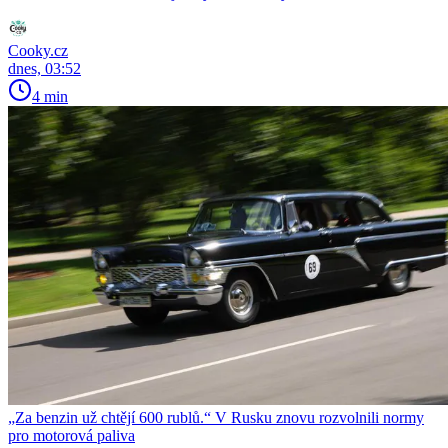
Cooky.cz
dnes, 03:52
4 min
„Za benzin už chtějí 600 rublů.“ V Rusku znovu rozvolnili normy
pro motorová paliva