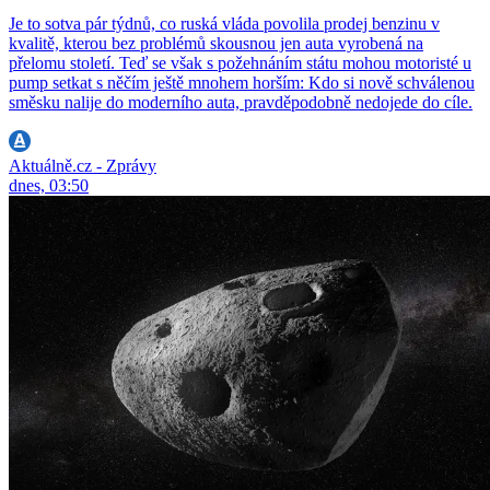
Je to sotva pár týdnů, co ruská vláda povolila prodej benzinu v
kvalitě, kterou bez problémů skousnou jen auta vyrobená na
přelomu století. Teď se však s požehnáním státu mohou motoristé u
pump setkat s něčím ještě mnohem horším: Kdo si nově schválenou
směsku nalije do moderního auta, pravděpodobně nedojede do cíle.
Aktuálně.cz - Zprávy
dnes, 03:50