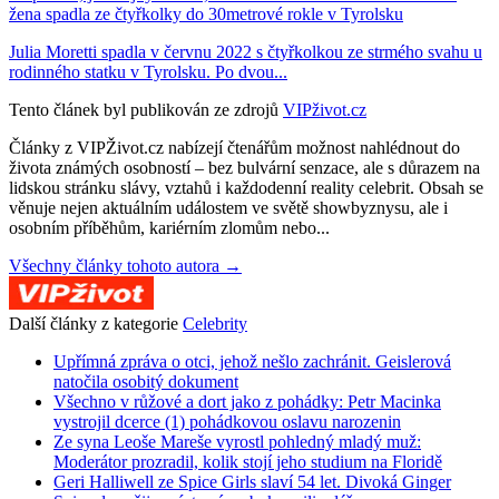
žena spadla ze čtyřkolky do 30metrové rokle v Tyrolsku
Julia Moretti spadla v červnu 2022 s čtyřkolkou ze strmého svahu u
rodinného statku v Tyrolsku. Po dvou...
Tento článek byl publikován ze zdrojů
VIPživot.cz
Články z VIPŽivot.cz nabízejí čtenářům možnost nahlédnout do
života známých osobností – bez bulvární senzace, ale s důrazem na
lidskou stránku slávy, vztahů i každodenní reality celebrit. Obsah se
věnuje nejen aktuálním událostem ve světě showbyznysu, ale i
osobním příběhům, kariérním zlomům nebo...
Všechny články tohoto autora →
Další články z kategorie
Celebrity
Upřímná zpráva o otci, jehož nešlo zachránit. Geislerová
natočila osobitý dokument
Všechno v růžové a dort jako z pohádky: Petr Macinka
vystrojil dcerce (1) pohádkovou oslavu narozenin
Ze syna Leoše Mareše vyrostl pohledný mladý muž:
Moderátor prozradil, kolik stojí jeho studium na Floridě
Geri Halliwell ze Spice Girls slaví 54 let. Divoká Ginger