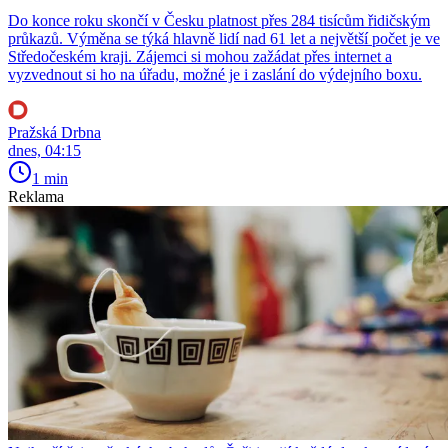
Do konce roku skončí v Česku platnost přes 284 tisícům řidičským
průkazů. Výměna se týká hlavně lidí nad 61 let a největší počet je ve
Středočeském kraji. Zájemci si mohou zažádat přes internet a
vyzvednout si ho na úřadu, možné je i zaslání do výdejního boxu.
Pražská Drbna
dnes, 04:15
1 min
Reklama