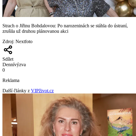
Strach o Jiřinu Bohdalovou: Po narozeninách se stáhla do ústraní,
zrušila už druhou plánovanou akci
Zdroj
:
Nextfoto
Sdílet
Denní
výzva
0
Reklama
Další články z
VIPživot.cz