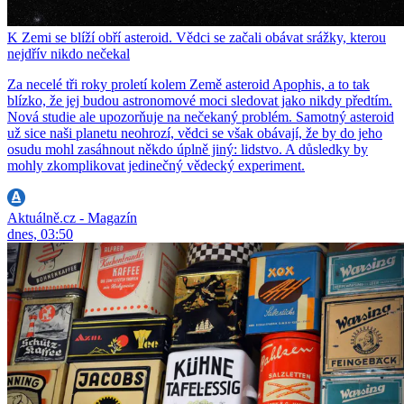
K Zemi se blíží obří asteroid. Vědci se začali obávat srážky, kterou
nejdřív nikdo nečekal
Za necelé tři roky proletí kolem Země asteroid Apophis, a to tak
blízko, že jej budou astronomové moci sledovat jako nikdy předtím.
Nová studie ale upozorňuje na nečekaný problém. Samotný asteroid
už sice naši planetu neohrozí, vědci se však obávají, že by do jeho
osudu mohl zasáhnout někdo úplně jiný: lidstvo. A důsledky by
mohly zkomplikovat jedinečný vědecký experiment.
Aktuálně.cz - Magazín
dnes, 03:50