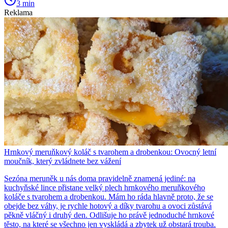
3 min
Reklama
Hrnkový meruňkový koláč s tvarohem a drobenkou: Ovocný letní
moučník, který zvládnete bez vážení
Sezóna meruněk u nás doma pravidelně znamená jediné: na
kuchyňské lince přistane velký plech hrnkového meruňkového
koláče s tvarohem a drobenkou. Mám ho ráda hlavně proto, že se
obejde bez váhy, je rychle hotový a díky tvarohu a ovoci zůstává
pěkně vláčný i druhý den. Odlišuje ho právě jednoduché hrnkové
těsto, na které se všechno jen vyskládá a zbytek už obstará trouba.