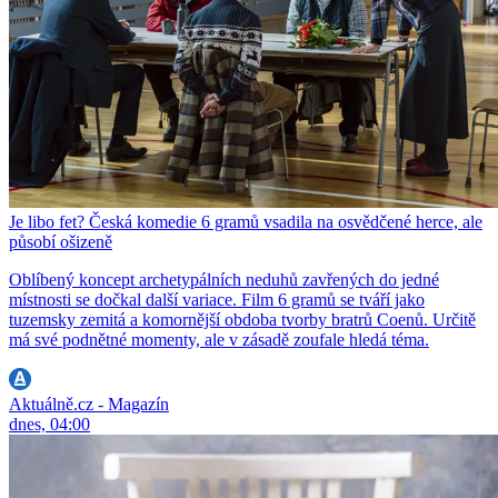
Je libo fet? Česká komedie 6 gramů vsadila na osvědčené herce, ale
působí ošizeně
Oblíbený koncept archetypálních neduhů zavřených do jedné
místnosti se dočkal další variace. Film 6 gramů se tváří jako
tuzemsky zemitá a komornější obdoba tvorby bratrů Coenů. Určitě
má své podnětné momenty, ale v zásadě zoufale hledá téma.
Aktuálně.cz - Magazín
dnes, 04:00