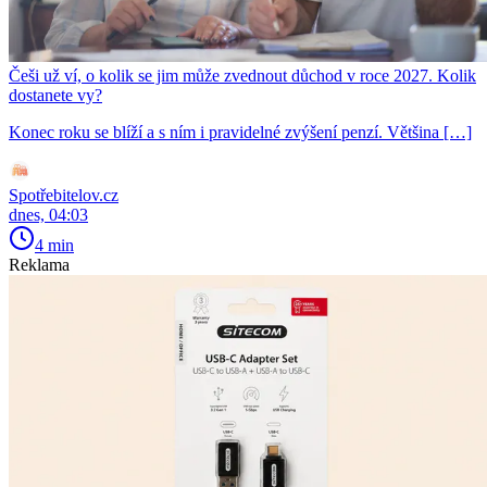
Češi už ví, o kolik se jim může zvednout důchod v roce 2027. Kolik
dostanete vy?
Konec roku se blíží a s ním i pravidelné zvýšení penzí. Většina […]
Spotřebitelov.cz
dnes, 04:03
4 min
Reklama