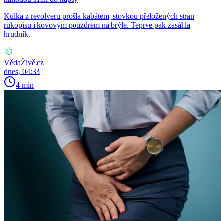
Kulka z revolveru prošla kabátem, stovkou přeložených stran
rukopisu i kovovým pouzdrem na brýle. Teprve pak zasáhla
hrudník.
VědaŽivě.cz
dnes, 04:33
4 min