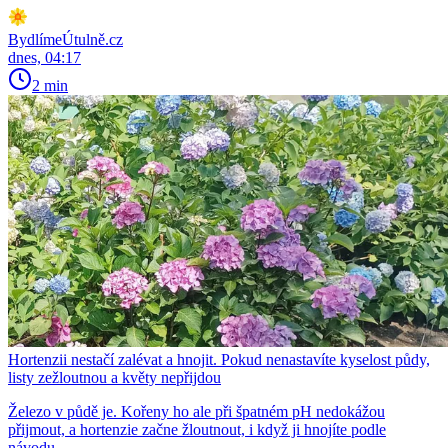
BydlímeÚtulně.cz
dnes, 04:17
2 min
Hortenzii nestačí zalévat a hnojit. Pokud nenastavíte kyselost půdy,
listy zežloutnou a květy nepřijdou
Železo v půdě je. Kořeny ho ale při špatném pH nedokážou
přijmout, a hortenzie začne žloutnout, i když ji hnojíte podle
návodu.