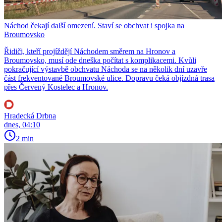
Náchod čekají další omezení. Staví se obchvat i spojka na
Broumovsko
Řidiči, kteří projíždějí Náchodem směrem na Hronov a
Broumovsko, musí ode dneška počítat s komplikacemi. Kvůli
pokračující výstavbě obchvatu Náchoda se na několik dní uzavře
část frekventované Broumovské ulice. Dopravu čeká objízdná trasa
přes Červený Kostelec a Hronov.
Hradecká Drbna
dnes, 04:10
2 min