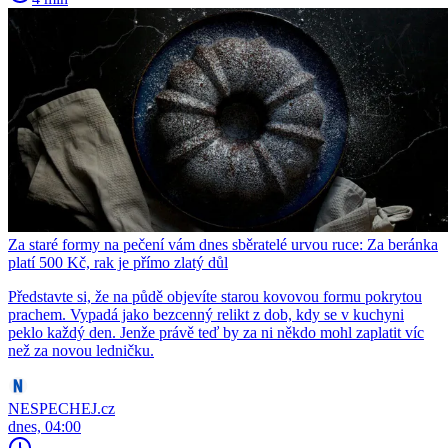
Za staré formy na pečení vám dnes sběratelé urvou ruce: Za beránka
platí 500 Kč, rak je přímo zlatý důl
Představte si, že na půdě objevíte starou kovovou formu pokrytou
prachem. Vypadá jako bezcenný relikt z dob, kdy se v kuchyni
peklo každý den. Jenže právě teď by za ni někdo mohl zaplatit víc
než za novou ledničku.
NESPECHEJ.cz
dnes, 04:00