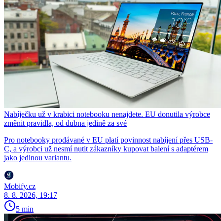
Nabíječku už v krabici notebooku nenajdete. EU donutila výrobce
změnit pravidla, od dubna jedině za své
Pro notebooky prodávané v EU platí povinnost nabíjení přes USB-
C, a výrobci už nesmí nutit zákazníky kupovat balení s adaptérem
jako jedinou variantu.
Mobify.cz
8. 8. 2026, 19:17
5 min