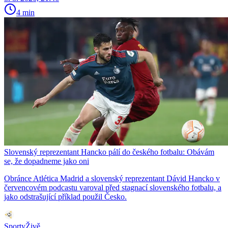
4 min
Slovenský reprezentant Hancko pálí do českého fotbalu: Obávám
se, že dopadneme jako oni
Obránce Atlética Madrid a slovenský reprezentant Dávid Hancko v
červencovém podcastu varoval před stagnací slovenského fotbalu, a
jako odstrašující příklad použil Česko.
SportyŽivě