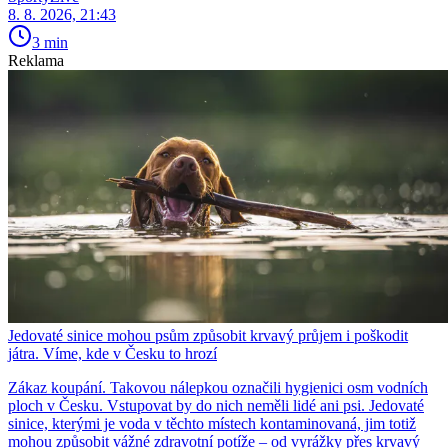
8. 8. 2026, 21:43
3 min
Reklama
Jedovaté sinice mohou psům způsobit krvavý průjem i poškodit
játra. Víme, kde v Česku to hrozí
Zákaz koupání. Takovou nálepkou označili hygienici osm vodních
ploch v Česku. Vstupovat by do nich neměli lidé ani psi. Jedovaté
sinice, kterými je voda v těchto místech kontaminovaná, jim totiž
mohou způsobit vážné zdravotní potíže – od vyrážky přes krvavý