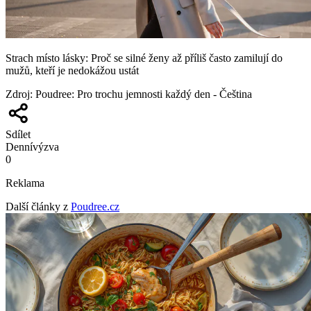
Strach místo lásky: Proč se silné ženy až příliš často zamilují do
mužů, kteří je nedokážou ustát
Zdroj
:
Poudree: Pro trochu jemnosti každý den - Čeština
Sdílet
Denní
výzva
0
Reklama
Další články z
Poudree.cz