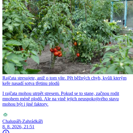
Rajčata stresujete, aniž o tom víte. Pět běžných chyb, kvůli kterým
keře nasadí sotva třetinu plodů
I rajčata mohou utrpět stresem. Pokud se to stane, začnou rodit
mnohem méně plodů. Ale na vině jejich neuspokojivého stavu
mohou být i jiné faktory.
Chalupáři-Zahrádkáři
8. 8. 2026, 21:51