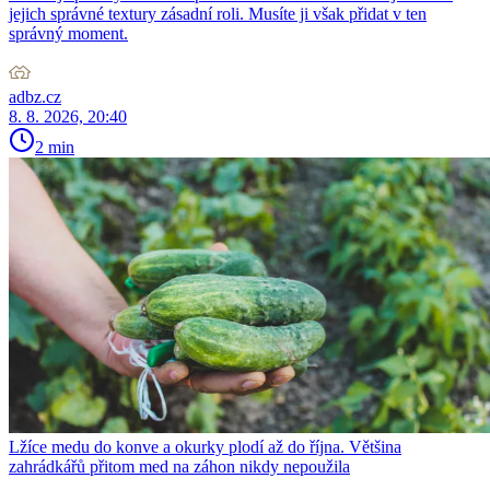
jejich správné textury zásadní roli. Musíte ji však přidat v ten
správný moment.
adbz.cz
8. 8. 2026, 20:40
2 min
Lžíce medu do konve a okurky plodí až do října. Většina
zahrádkářů přitom med na záhon nikdy nepoužila