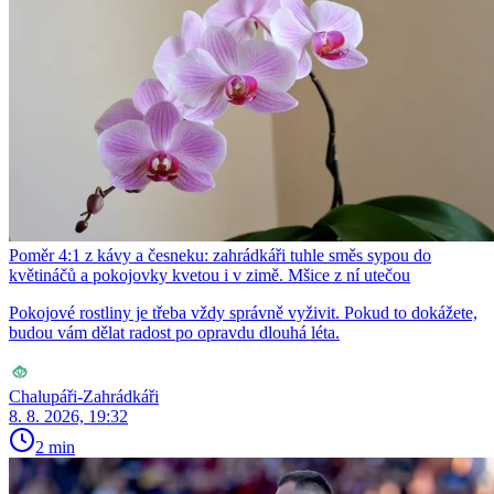
Poměr 4:1 z kávy a česneku: zahrádkáři tuhle směs sypou do
květináčů a pokojovky kvetou i v zimě. Mšice z ní utečou
Pokojové rostliny je třeba vždy správně vyživit. Pokud to dokážete,
budou vám dělat radost po opravdu dlouhá léta.
Chalupáři-Zahrádkáři
8. 8. 2026, 19:32
2 min