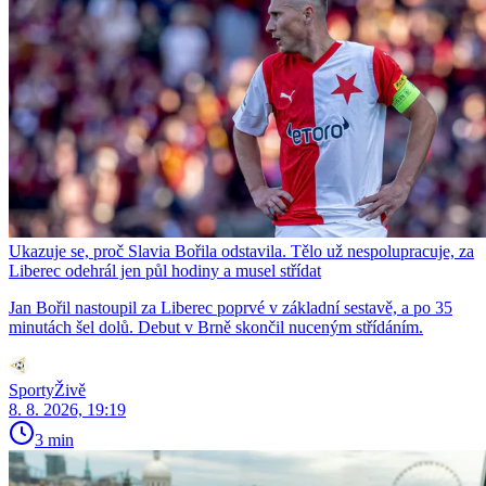
Ukazuje se, proč Slavia Bořila odstavila. Tělo už nespolupracuje, za
Liberec odehrál jen půl hodiny a musel střídat
Jan Bořil nastoupil za Liberec poprvé v základní sestavě, a po 35
minutách šel dolů. Debut v Brně skončil nuceným střídáním.
SportyŽivě
8. 8. 2026, 19:19
3 min