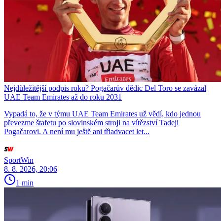
Nejdůležitější podpis roku? Pogačarův dědic Del Toro se zavázal
UAE Team Emirates až do roku 2031
Vypadá to, že v týmu UAE Team Emirates už vědí, kdo jednou
převezme štafetu po slovinském stroji na vítězství Tadeji
Pogačarovi. A není mu ještě ani třiadvacet let...
SportWin
8. 8. 2026, 20:06
1 min