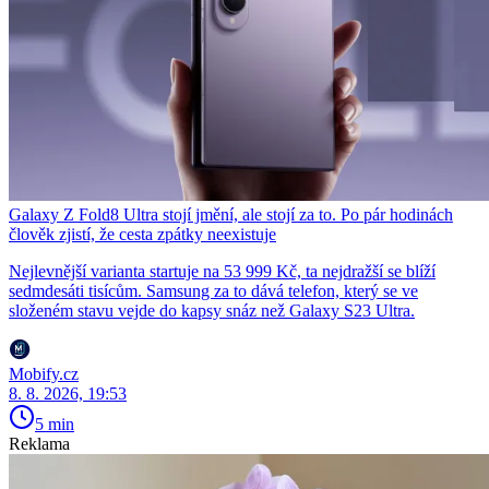
Galaxy Z Fold8 Ultra stojí jmění, ale stojí za to. Po pár hodinách
člověk zjistí, že cesta zpátky neexistuje
Nejlevnější varianta startuje na 53 999 Kč, ta nejdražší se blíží
sedmdesáti tisícům. Samsung za to dává telefon, který se ve
složeném stavu vejde do kapsy snáz než Galaxy S23 Ultra.
Mobify.cz
8. 8. 2026, 19:53
5 min
Reklama