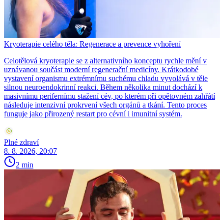
Kryoterapie celého těla: Regenerace a prevence vyhoření
Celotělová kryoterapie se z alternativního konceptu rychle mění v
uznávanou součást moderní regenerační medicíny. Krátkodobé
vystavení organismu extrémnímu suchému chladu vyvolává v těle
silnou neuroendokrinní reakci. Během několika minut dochází k
masivnímu perifernímu stažení cév, po kterém při opětovném zahřátí
následuje intenzivní prokrvení všech orgánů a tkání. Tento proces
funguje jako přirozený restart pro cévní i imunitní systém.
Plné zdraví
8. 8. 2026, 20:07
2 min