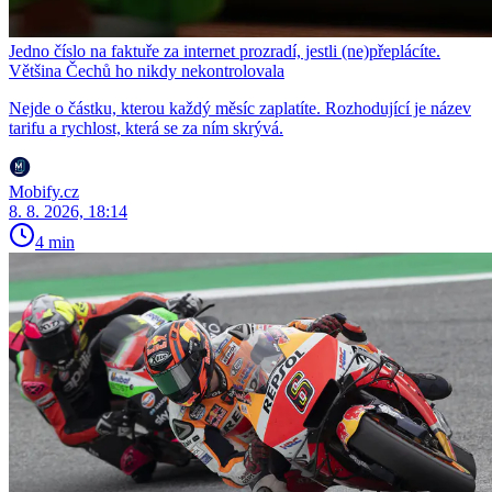
Jedno číslo na faktuře za internet prozradí, jestli (ne)přeplácíte.
Většina Čechů ho nikdy nekontrolovala
Nejde o částku, kterou každý měsíc zaplatíte. Rozhodující je název
tarifu a rychlost, která se za ním skrývá.
Mobify.cz
8. 8. 2026, 18:14
4 min