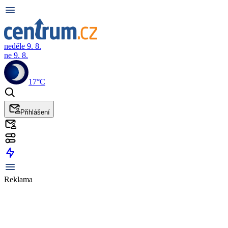
neděle 9. 8.
ne 9. 8.
17°C
Přihlášení
Reklama