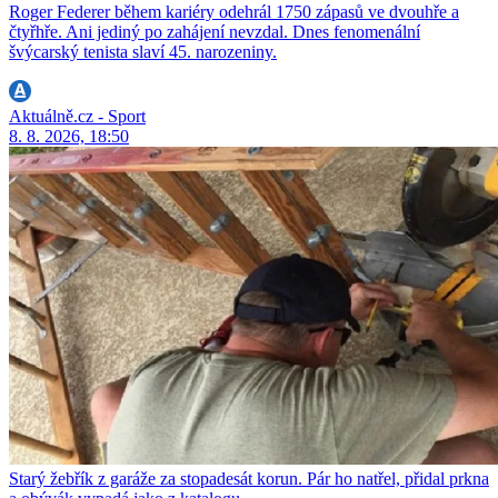
Roger Federer během kariéry odehrál 1750 zápasů ve dvouhře a
čtyřhře. Ani jediný po zahájení nevzdal. Dnes fenomenální
švýcarský tenista slaví 45. narozeniny.
Aktuálně.cz - Sport
8. 8. 2026, 18:50
Starý žebřík z garáže za stopadesát korun. Pár ho natřel, přidal prkna