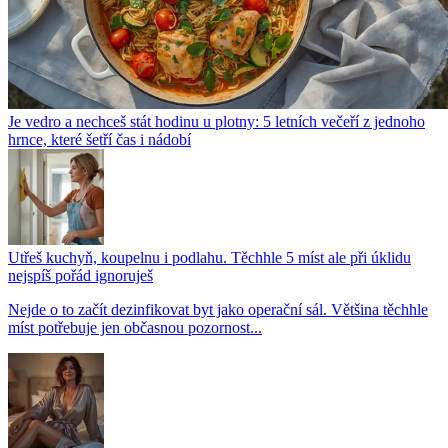
Je vedro a nechceš stát hodinu u plotny: 5 letních večeří z jednoho
hrnce, které šetří čas i nádobí
Utřeš kuchyň, koupelnu i podlahu. Těchhle 5 míst ale při úklidu
nejspíš pořád ignoruješ
Nejde o to začít dezinfikovat byt jako operační sál. Většina těchhle
míst potřebuje jen občasnou pozornost...