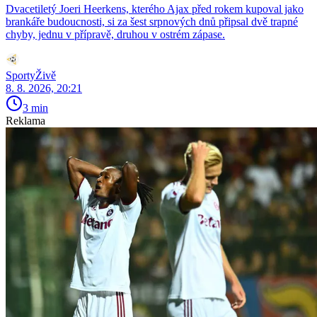
Dvacetiletý Joeri Heerkens, kterého Ajax před rokem kupoval jako
brankáře budoucnosti, si za šest srpnových dnů připsal dvě trapné
chyby, jednu v přípravě, druhou v ostrém zápase.
SportyŽivě
8. 8. 2026, 20:21
3 min
Reklama