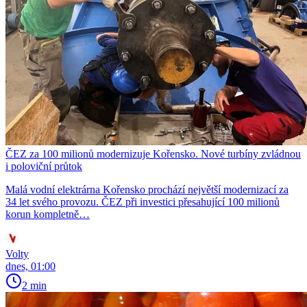
ČEZ za 100 milionů modernizuje Kořensko. Nové turbíny zvládnou
i poloviční průtok
Malá vodní elektrárna Kořensko prochází největší modernizací za
34 let svého provozu. ČEZ při investici přesahující 100 milionů
korun kompletně…
Volty
dnes, 01:00
2 min