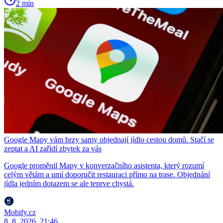
2 min
Google Mapy vám brzy samy objednají jídlo cestou domů. Stačí se
zeptat a AI zařídí zbytek za vás
Google proměnil Mapy v konverzačního asistenta, který rozumí
celým větám a umí doporučit restauraci přímo na trase. Objednání
jídla jedním dotazem se ale teprve chystá.
Mobify.cz
8. 8. 2026, 21:46