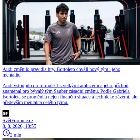
Audi změnilo pravidla hry. Bortoleto chválí nový tým i jeho
mentalitu
Audi vstoupilo do formule 1 s velkými ambicemi a jeho příchod
znamenal pro bývalý tým Sauber zásadní změnu. Podle Gabriela
Bortoleta se proměnila nejen finanční situace a technické zázemí, ale
především mentalita celého týmu.
SvětFormule.cz
8. 8. 2026, 18:55
2 min