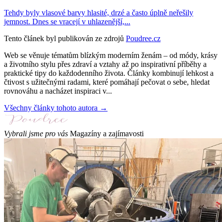
Tehdy byly vlasové barvy hlasité, drzé a často úplně neřešily
jemnost. Dnes se vracejí v uhlazenější,...
Tento článek byl publikován ze zdrojů
Poudree.cz
Web se věnuje tématům blízkým moderním ženám – od módy, krásy
a životního stylu přes zdraví a vztahy až po inspirativní příběhy a
praktické tipy do každodenního života. Články kombinují lehkost a
čtivost s užitečnými radami, které pomáhají pečovat o sebe, hledat
rovnováhu a nacházet inspiraci v...
Všechny články tohoto autora →
Vybrali jsme pro vás
Magazíny a zajímavosti