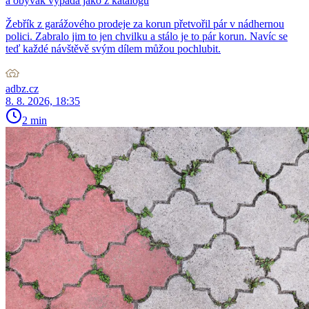
a obývák vypadá jako z katalogu
Žebřík z garážového prodeje za korun přetvořil pár v nádhernou
polici. Zabralo jim to jen chvilku a stálo je to pár korun. Navíc se
teď každé návštěvě svým dílem můžou pochlubit.
adbz.cz
8. 8. 2026, 18:35
2 min