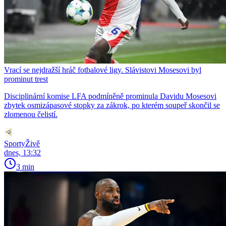
Vrací se nejdražší hráč fotbalové ligy. Slávistovi Mosesovi byl
prominut trest
Disciplinární komise LFA podmíněně prominula Davidu Mosesovi
zbytek osmizápasové stopky za zákrok, po kterém soupeř skončil se
zlomenou čelistí.
SportyŽivě
dnes, 13:32
3 min