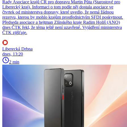
Rady Asociace krajů ČR pro dopravu Martin Půta (Starostové pro
Liberecký kraj). Informaci o tom podle něj dostala asociace ve
čtvrtek od ministerstva dopravy, které uvedlo, že nemá žádnou
rezervu, kterou by mohlo krajům prostřednictvím SFDI poskytnout.
Předseda asociace a hejtman Zlínského kraje Radim Holiš (ANO)
dnes ČTK řekl, že téma ještě není uzavřené. Vyjádření ministerstva
ČTK zjišťuje.
Liberecká Drbna
dnes, 13:20
2 min