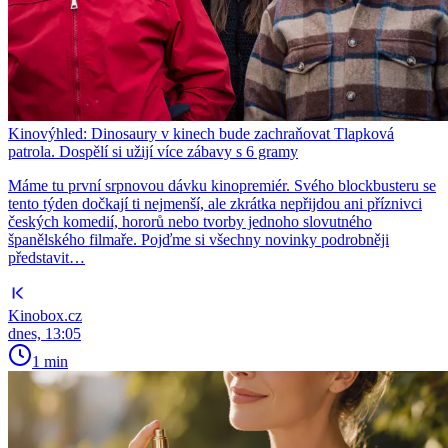
Kinovýhled: Dinosaury v kinech bude zachraňovat Tlapková
patrola. Dospělí si užijí více zábavy s 6 gramy
Máme tu první srpnovou dávku kinopremiér. Svého blockbusteru se
tento týden dočkají ti nejmenší, ale zkrátka nepřijdou ani příznivci
českých komedií, hororů nebo tvorby jednoho slovutného
španělského filmaře. Pojďme si všechny novinky podrobněji
představit…
Kinobox.cz
dnes, 13:05
1 min