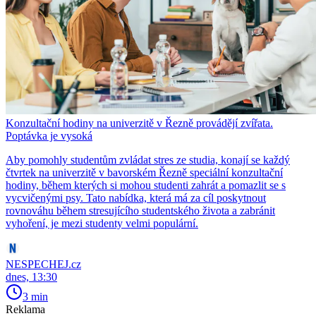
Konzultační hodiny na univerzitě v Řezně provádějí zvířata.
Poptávka je vysoká
Aby pomohly studentům zvládat stres ze studia, konají se každý
čtvrtek na univerzitě v bavorském Řezně speciální konzultační
hodiny, během kterých si mohou studenti zahrát a pomazlit se s
vycvičenými psy. Tato nabídka, která má za cíl poskytnout
rovnováhu během stresujícího studentského života a zabránit
vyhoření, je mezi studenty velmi populární.
NESPECHEJ.cz
dnes, 13:30
3 min
Reklama