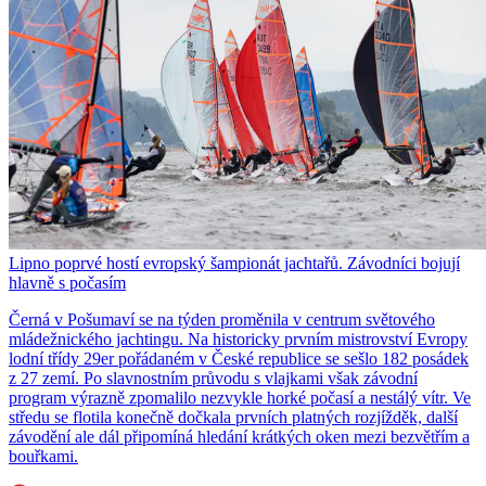
Lipno poprvé hostí evropský šampionát jachtařů. Závodníci bojují
hlavně s počasím
Černá v Pošumaví se na týden proměnila v centrum světového
mládežnického jachtingu. Na historicky prvním mistrovství Evropy
lodní třídy 29er pořádaném v České republice se sešlo 182 posádek
z 27 zemí. Po slavnostním průvodu s vlajkami však závodní
program výrazně zpomalilo nezvykle horké počasí a nestálý vítr. Ve
středu se flotila konečně dočkala prvních platných rozjížděk, další
závodění ale dál připomíná hledání krátkých oken mezi bezvětřím a
bouřkami.