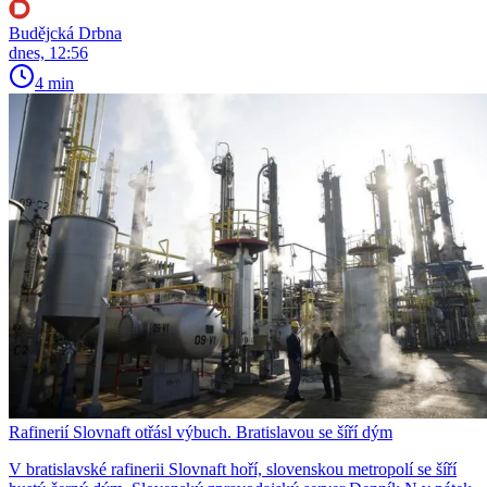
Budějcká Drbna
dnes, 12:56
4 min
Rafinerií Slovnaft otřásl výbuch. Bratislavou se šíří dým
V bratislavské rafinerii Slovnaft hoří, slovenskou metropolí se šíří