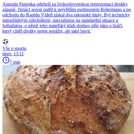
Antonín Panenka odehrál za československou reprezentaci desítky
zápasů, čtrnáct sezon patřil k největším osobnostem Bohemians a po
odchodu do Rapidu Vídeň získal dva rakouské tituly. Byl technicky
mimořádným záložníkem, specialistou na standardní situace a
fotbalistou, o němž jeho mateřský klub dodnes píše jako o hráči,
který chtěl diváky nejen porážet, ale také bavit.
Vše o sportu
dnes, 13:11
7 min