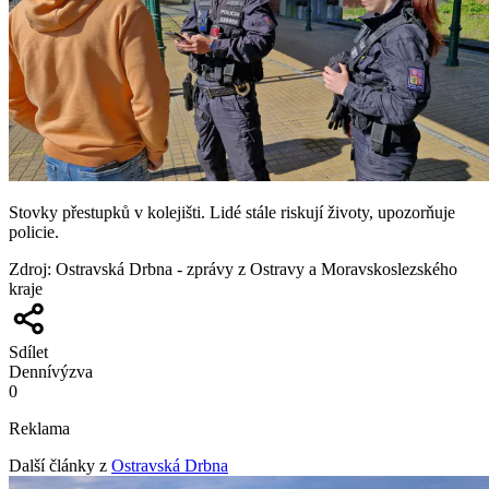
Stovky přestupků v kolejišti. Lidé stále riskují životy, upozorňuje
policie.
Zdroj
:
Ostravská Drbna - zprávy z Ostravy a Moravskoslezského
kraje
Sdílet
Denní
výzva
0
Reklama
Další články z
Ostravská Drbna