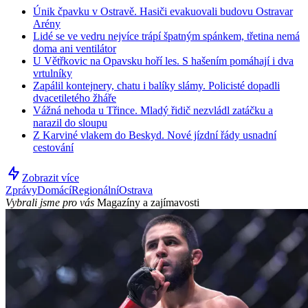
Únik čpavku v Ostravě. Hasiči evakuovali budovu Ostravar
Arény
Lidé se ve vedru nejvíce trápí špatným spánkem, třetina nemá
doma ani ventilátor
U Větřkovic na Opavsku hoří les. S hašením pomáhají i dva
vrtulníky
Zapálil kontejnery, chatu i balíky slámy. Policisté dopadli
dvacetiletého žháře
Vážná nehoda u Třince. Mladý řidič nezvládl zatáčku a
narazil do sloupu
Z Karviné vlakem do Beskyd. Nové jízdní řády usnadní
cestování
Zobrazit více
Zprávy
Domácí
Regionální
Ostrava
Vybrali jsme pro vás
Magazíny a zajímavosti