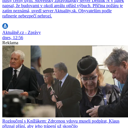
hustý černý dým. Slovenský zpravodajský server Denník N v pátek
napsal, že budovami v okolí areálu otřásl výbuch. Příčina požáru je
zatím neznámá, uvedl server Aktuality.sk. Obyvatelům podle
rafinerie nebezpečí nehrozí.
Aktuálně.cz - Zprávy
dnes, 12:56
Reklama
Rozloučení s Knížákem: Zdrcenou vdovu museli podpírat, Klaus
přiznal přání, aby jeho trápení už skončilo