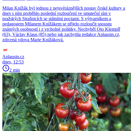
Milan Knížák byl jednou z nejsvéráznějších postav české kultury a
dnes s ním proběhlo poslední rozloučení ve smuteční síni v
pražských Strašnicích se státními poctami. S výtvarníkem a
pedagogem Milanem Knížákem se přijelo rozloučit spoustu
známých osobností i z vrcholné politiky. Nechyběl Oto Klempíř
(63), Václav Klaus (85) nebo jak zachytila redakce Aplausin.cz,
zdrcená vdova Marie Knížáková.
Aplausin.cz
dnes, 12:53
2 min