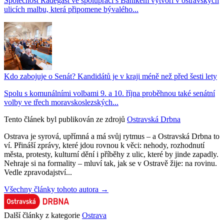
Společnost Radegast ve spolupráci s Baníkem vytvoří v ostravských
ulicích malbu, která připomene bývalého...
Kdo zabojuje o Senát? Kandidátů je v kraji méně než před šesti lety
Spolu s komunálními volbami 9. a 10. října proběhnou také senátní
volby ve třech moravskoslezských...
Tento článek byl publikován ze zdrojů
Ostravská Drbna
Ostrava je syrová, upřímná a má svůj rytmus – a Ostravská Drbna to
ví. Přináší zprávy, které jdou rovnou k věci: nehody, rozhodnutí
města, protesty, kulturní dění i příběhy z ulic, které by jinde zapadly.
Nehraje si na formality – mluví tak, jak se v Ostravě žije: na rovinu.
Vedle zpravodajství...
Všechny články tohoto autora →
Další články z kategorie
Ostrava