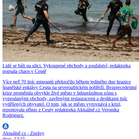
Lidé se báli na ulici. Vykoupené obchody a zoufalství, redaktorka
popsala chaos v Ceutě
Více než 70 tisíc migrantů překročilo během jediného dne hranice
španělské enklávy Ceuta na severoafrickém pobřeží. Bezprecedentní
krize proměnila obvykle živé město v liduprázdnou zónu s
vyprodanými obchody, zavřenými restauracemi a desítkami tisíc
vyděšených obyvatel. O tom, jak se město vyrovnává s krizí,
reportovala přímo z Ceuty redaktorka Aktuálně.cz Veronika
Rodriguez.
Aktuálně.cz - Zprávy
dnes, 13:15