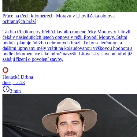
Práce na třech kilometrech. Moravu v Litovli čeká obnova
ochranných hrází
Takřka tři kilometry břehů hlavního ramene řeky Moravy v Litovli
čeká v následujících letech obnova v režii Povodí Moravy. Státní
podnik plánuje údržbu ochranných hrází. Ty by se terénními a
dalšími úpravami měly vrátit na kolaudovanou výškovou hodnotu a
podle dokumentace také mírně navýšit. Litovelský stavební úřad již
zahájil řízení o povolení stavby.
Hanácká Drbna
dnes, 12:58
3 min