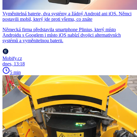
Vyměnitelná baterie, dva systémy a žádný Android ani iOS. Němci
postavili mobil, který jde proti všemu, co znáte
Německá firma představila smartphone Plinius, který místo
Androidu s Googlem i místo iOS nabízí dvojici alternativních
systémů a vyměnitelnou baterii.
Mobify.cz
dnes, 13:18
5 min