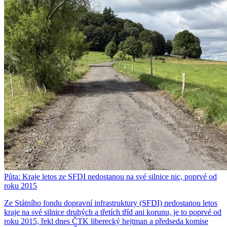
Půta: Kraje letos ze SFDI nedostanou na své silnice nic, poprvé od
roku 2015
Ze Státního fondu dopravní infrastruktury (SFDI) nedostanou letos
kraje na své silnice druhých a třetích tříd ani korunu, je to poprvé od
roku 2015, řekl dnes ČTK liberecký hejtman a předseda komise