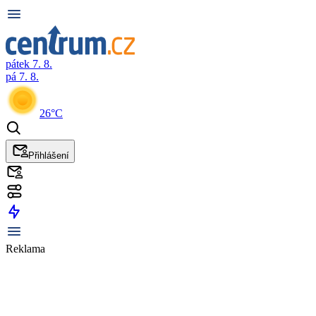
pátek 7. 8.
pá 7. 8.
26°C
Přihlášení
Reklama