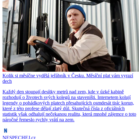
Kolik si měsíčne vydělá jeřábník v Česku. Měsíční plat vám vyrazí
dech
Každý den stoupají desítky metrů nad zem, kde v úzké kabině
rozhodují o životech svých kolegů na staveništi. Internetem kolují
legendy o pohádkových platech přesahujících osmdesát tisíc korun,
které z této profese dělají zlatý důl. Skutečná čísla z oficiálních
statistik však odhalují nečekanou realitu, která mnohé zájemce o toto
náročné řemeslo rychly vrátí na zem.
NESPECHEJ.cz