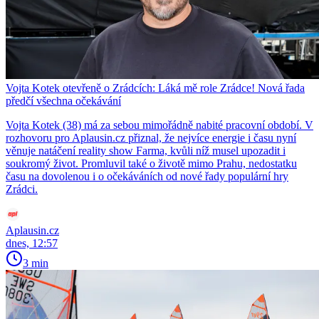
Vojta Kotek otevřeně o Zrádcích: Láká mě role Zrádce! Nová řada
předčí všechna očekávání
Vojta Kotek (38) má za sebou mimořádně nabité pracovní období. V
rozhovoru pro Aplausin.cz přiznal, že nejvíce energie i času nyní
věnuje natáčení reality show Farma, kvůli níž musel upozadit i
soukromý život. Promluvil také o životě mimo Prahu, nedostatku
času na dovolenou i o očekáváních od nové řady populární hry
Zrádci.
Aplausin.cz
dnes, 12:57
3 min