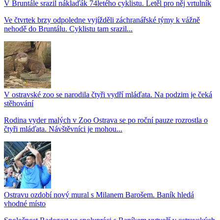
V Bruntále srazil náklaďák 74letého cyklistu. Letěl pro něj vrtulník
Ve čtvrtek brzy odpoledne vyjížděli záchranářské týmy k vážně
nehodě do Bruntálu. Cyklistu tam srazil...
V ostravské zoo se narodila čtyři vydří mláďata. Na podzim je čeká
stěhování
Rodina vyder malých v Zoo Ostrava se po roční pauze rozrostla o
čtyři mláďata. Návštěvníci je mohou...
Ostravu ozdobí nový mural s Milanem Barošem. Baník hledá
vhodné místo