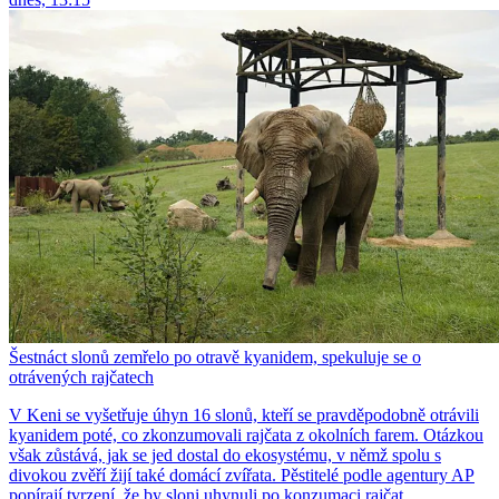
Šestnáct slonů zemřelo po otravě kyanidem, spekuluje se o
otrávených rajčatech
V Keni se vyšetřuje úhyn 16 slonů, kteří se pravděpodobně otrávili
kyanidem poté, co zkonzumovali rajčata z okolních farem. Otázkou
však zůstává, jak se jed dostal do ekosystému, v němž spolu s
divokou zvěří žijí také domácí zvířata. Pěstitelé podle agentury AP
popírají tvrzení, že by sloni uhynuli po konzumaci rajčat.