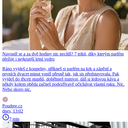
Navoníš se a za dvě hodiny nic necítíš? 7 triků, díky kterým parfém
přežije i nejkrutjší letní vedro
Ráno vyjdeš z koupelny, stříkneš si parfém na krk a zápěstí a
prvních dvacet minut voníš přesně tak, jak sis představovala. Pak
vyjdeš do třiceti stupňů, doběhneš tramvaj, dáš si ledovou kávu a
někdy kolem oběda začneš podezřívavě očichávat vlastní ruku. Nic.
Nebo skoro nic.
Poudree.cz
dnes, 13:02
7 min