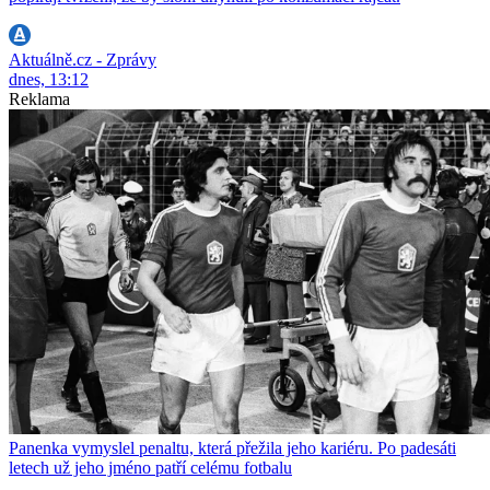
Aktuálně.cz - Zprávy
dnes, 13:12
Reklama
Panenka vymyslel penaltu, která přežila jeho kariéru. Po padesáti
letech už jeho jméno patří celému fotbalu