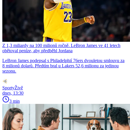
Z 1,3 miliardy na 100 milionů ročně. LeBron James ve 41 letech
obětoval peníze, aby předběhl Jordana
LeBron James podepsal s Philadelphií 76ers dvouletou smlouvu za
8 milionů dolarů. Předtím bral u Lakers 52,6 milionu za jedinou
sezonu.
SportyŽivě
dnes, 13:30
3 min