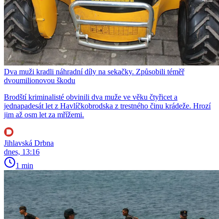
Dva muži kradli náhradní díly na sekačky. Způsobili téměř
dvoumilionovou škodu
Brodští kriminalisté obvinili dva muže ve věku čtyřicet a
jednapadesát let z Havlíčkobrodska z trestného činu krádeže. Hrozí
jim až osm let za mřížemi.
Jihlavská Drbna
dnes, 13:16
1 min