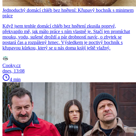
Jednoduchý domácí chléb bez hnětení: Křupavý bochník s minimem
práce
Když jsem tenhle domácí chléb bez hnětení zkusila poprvé,
překvapilo mě, jak málo práce s ním vlastně je. Stačí jen promíchat
mouku, vodu, sušené droždí a pár drobností navíc, o zbytek se
postará čas a rozpálený hrnec. Výsledkem je poctivý bochník s
křupavou kůrkou, který se u nás doma krájí ještě vlažný.
Cooky.cz
dnes, 13:08
4 min