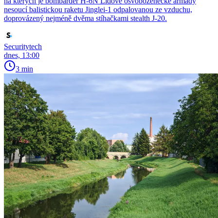
na kterých je bombardér H-6N Lidové osvobozenecké armády
nesoucí balistickou raketu Jinglei-1 odpalovanou ze vzduchu,
doprovázený nejméně dvěma stíhačkami stealth J-20.
Securitytech
dnes, 13:00
3 min