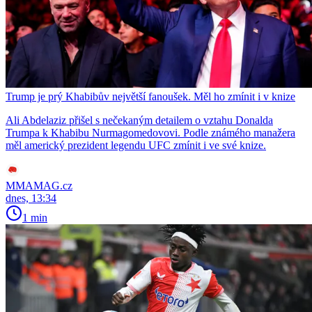
Trump je prý Khabibův největší fanoušek. Měl ho zmínit i v knize
Ali Abdelaziz přišel s nečekaným detailem o vztahu Donalda
Trumpa k Khabibu Nurmagomedovovi. Podle známého manažera
měl americký prezident legendu UFC zmínit i ve své knize.
MMAMAG.cz
dnes, 13:34
1 min