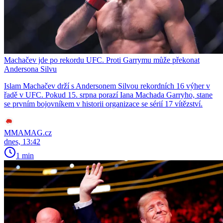
Machačev jde po rekordu UFC. Proti Garrymu může překonat
Andersona Silvu
Islam Machačev drží s Andersonem Silvou rekordních 16 výher v
řadě v UFC. Pokud 15. srpna porazí Iana Machada Garryho, stane
se prvním bojovníkem v historii organizace se sérií 17 vítězství.
MMAMAG.cz
dnes, 13:42
1 min