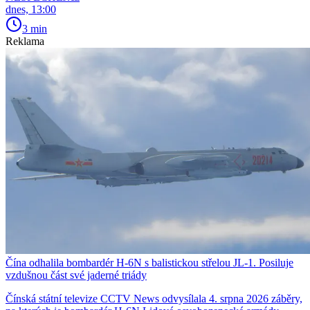
dnes, 13:00
3 min
Reklama
Čína odhalila bombardér H-6N s balistickou střelou JL-1. Posiluje
vzdušnou část své jaderné triády
Čínská státní televize CCTV News odvysílala 4. srpna 2026 záběry,