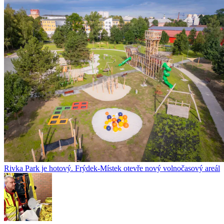
Rivka Park je hotový. Frýdek-Místek otevře nový volnočasový areál