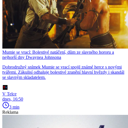
Mumie se vrací: Bolestivé natáčení, dům ze slavného hororu a
nejhorší dny Dwaynea Johnsona
Dobrodružný snímek Mumie se vrací spojil známé herce s novými
tvářemi. Zákulisí odhaluje bolestivé zranění hlavní hvězdy i skandál
se slavným skladatelem.
V Telce
dnes, 16:50
3 min
Reklama