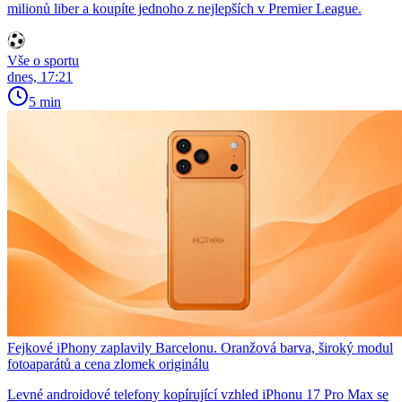
milionů liber a koupíte jednoho z nejlepších v Premier League.
Vše o sportu
dnes, 17:21
5 min
Fejkové iPhony zaplavily Barcelonu. Oranžová barva, široký modul
fotoaparátů a cena zlomek originálu
Levné androidové telefony kopírující vzhled iPhonu 17 Pro Max se