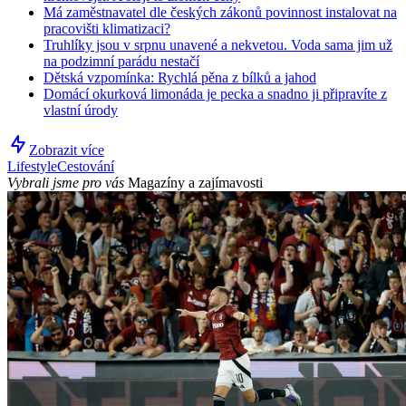
Má zaměstnavatel dle českých zákonů povinnost instalovat na
pracovišti klimatizaci?
Truhlíky jsou v srpnu unavené a nekvetou. Voda sama jim už
na podzimní parádu nestačí
Dětská vzpomínka: Rychlá pěna z bílků a jahod
Domácí okurková limonáda je pecka a snadno ji připravíte z
vlastní úrody
Zobrazit více
Lifestyle
Cestování
Vybrali jsme pro vás
Magazíny a zajímavosti