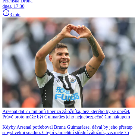
Plzeňská Drbna
dnes, 17:30
3 min
Arsenal dal 75 milionů liber za záložníka, bez kterého by se obešel.
Právě proto může být Guimarães jeho nejnebezpečnějším nákupem
Kdyby Arsenal potřeboval Bruna Guimarãese, dával by jeho přestup
smysl velmi snadno. Chybí vám elitní střední záložník, vezmete 75