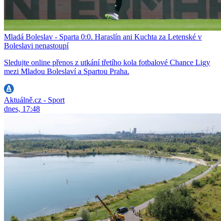
Mladá Boleslav - Sparta 0:0. Haraslín ani Kuchta za Letenské v
Boleslavi nenastoupí
Sledujte online přenos z utkání třetího kola fotbalové Chance Ligy
mezi Mladou Boleslaví a Spartou Praha.
Aktuálně.cz - Sport
dnes, 17:48