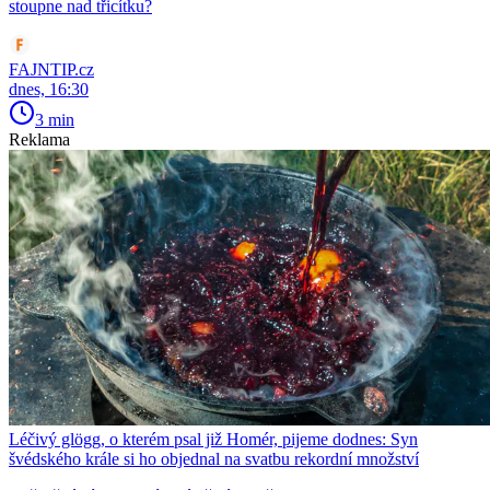
stoupne nad třicítku?
FAJNTIP.cz
dnes, 16:30
3 min
Reklama
Léčivý glögg, o kterém psal již Homér, pijeme dodnes: Syn
švédského krále si ho objednal na svatbu rekordní množství