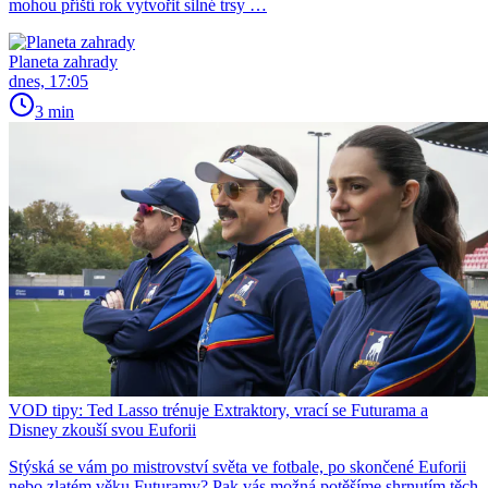
mohou příští rok vytvořit silné trsy …
Planeta zahrady
dnes, 17:05
3 min
VOD tipy: Ted Lasso trénuje Extraktory, vrací se Futurama a
Disney zkouší svou Euforii
Stýská se vám po mistrovství světa ve fotbale, po skončené Euforii
nebo zlatém věku Futuramy? Pak vás možná potěšíme shrnutím těch