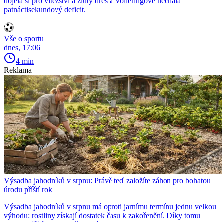
dojela si pro vítězství a žlutý dres a Volleringové nechala
patnáctisekundový deficit.
Vše o sportu
dnes, 17:06
4 min
Reklama
Výsadba jahodníků v srpnu: Právě teď založíte záhon pro bohatou
úrodu příští rok
Výsadba jahodníků v srpnu má oproti jarnímu termínu jednu velkou
výhodu: rostliny získají dostatek času k zakořenění. Díky tomu