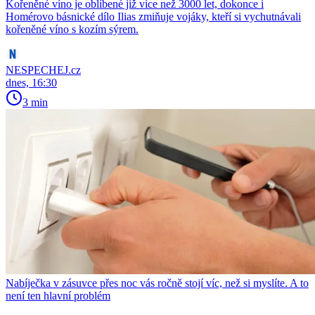
Kořeněné víno je oblíbené již více než 3000 let, dokonce i
Homérovo básnické dílo Ilias zmiňuje vojáky, kteří si vychutnávali
kořeněné víno s kozím sýrem.
NESPECHEJ.cz
dnes, 16:30
3 min
Nabíječka v zásuvce přes noc vás ročně stojí víc, než si myslíte. A to
není ten hlavní problém