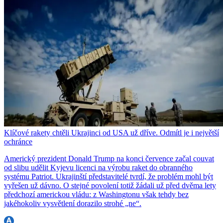
Klíčové rakety chtěli Ukrajinci od USA už dříve. Odmítl je i největší
ochránce
Americký prezident Donald Trump na konci července začal couvat
od slibu udělit Kyjevu licenci na výrobu raket do obranného
systému Patriot. Ukrajinští představitelé tvrdí, že problém mohl být
vyřešen už dávno. O stejné povolení totiž žádali už před dvěma lety
předchozí americkou vládu: z Washingtonu však tehdy bez
jakéhokoliv vysvětlení dorazilo strohé „ne“.