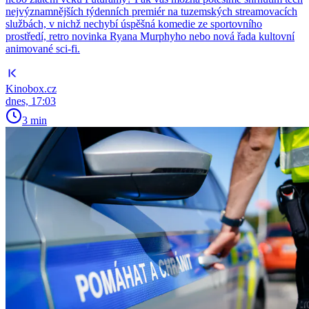
nejvýznamnějších týdenních premiér na tuzemských streamovacích
službách, v nichž nechybí úspěšná komedie ze sportovního
prostředí, retro novinka Ryana Murphyho nebo nová řada kultovní
animované sci-fi.
Kinobox.cz
dnes, 17:03
3 min