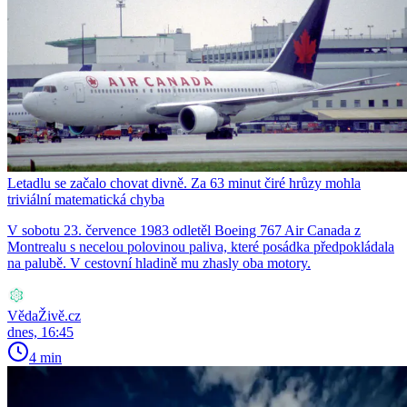
Letadlu se začalo chovat divně. Za 63 minut čiré hrůzy mohla
triviální matematická chyba
V sobotu 23. července 1983 odletěl Boeing 767 Air Canada z
Montrealu s necelou polovinou paliva, které posádka předpokládala
na palubě. V cestovní hladině mu zhasly oba motory.
VědaŽivě.cz
dnes, 16:45
4 min