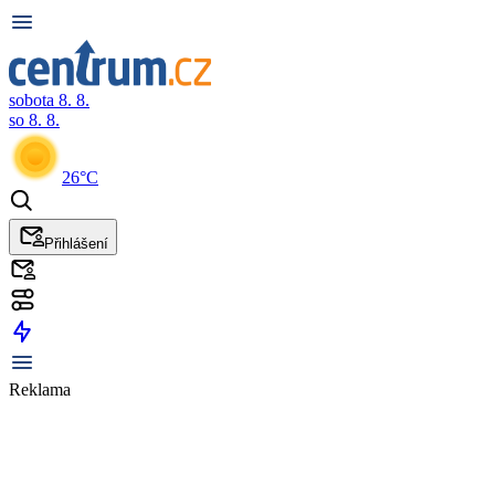
sobota 8. 8.
so 8. 8.
26°C
Přihlášení
Reklama