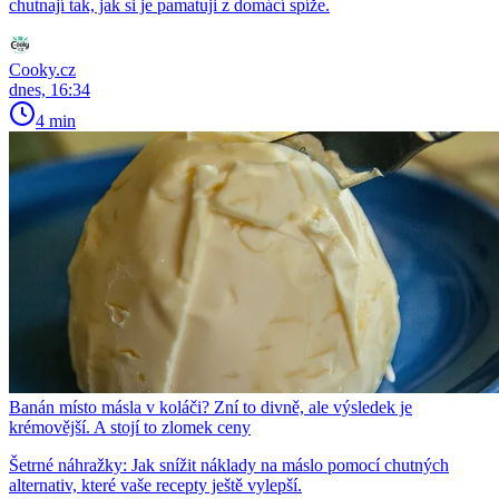
chutnají tak, jak si je pamatuji z domácí spíže.
Cooky.cz
dnes, 16:34
4 min
Banán místo másla v koláči? Zní to divně, ale výsledek je
krémovější. A stojí to zlomek ceny
Šetrné náhražky: Jak snížit náklady na máslo pomocí chutných
alternativ, které vaše recepty ještě vylepší.