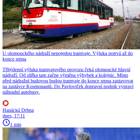
U olomouckého nádraží nepojedou tramvaje. Výluka potrvá až do
konce srpna
Třítýdenní výluka tramvajového provozu čeká olomoucké hlavní
nádraží. Od zítřka tam začne výměna výhybek a kolejnic. Místo
před nádražní budovou budou tramvaje do konce srpna zastavovat
na zastávce Kosmonautů. Do Pavloviček dopravní podnik vypraví
náhradní autobusy.
Hanácká Drbna
dnes, 17:11
1 min