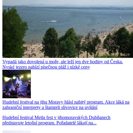
Vypadá jako dovolená u moře, ale leží jen dve hodiny od Česka.
Nyské jezero nabízí písečnou pláž i nízké ceny
Hudební festival na jihu Moravy hlásí nabitý program. Akce láká na
zahraniční interprety a štamprli slivovice na uvítání
Hudební festival Metla fest v jihomoravských Dubňanech
představuje letošní program. Pořadatelé lákají na...