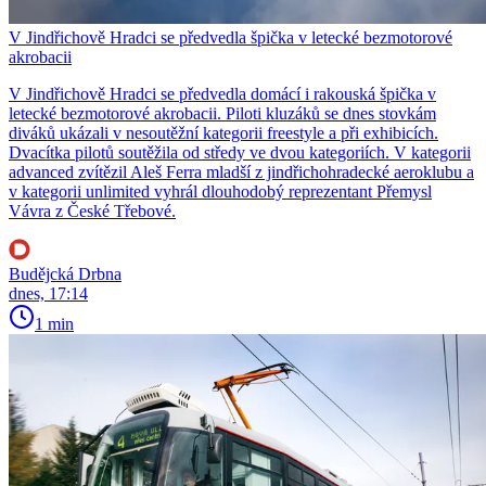
V Jindřichově Hradci se předvedla špička v letecké bezmotorové
akrobacii
V Jindřichově Hradci se předvedla domácí i rakouská špička v
letecké bezmotorové akrobacii. Piloti kluzáků se dnes stovkám
diváků ukázali v nesoutěžní kategorii freestyle a při exhibicích.
Dvacítka pilotů soutěžila od středy ve dvou kategoriích. V kategorii
advanced zvítězil Aleš Ferra mladší z jindřichohradecké aeroklubu a
v kategorii unlimited vyhrál dlouhodobý reprezentant Přemysl
Vávra z České Třebové.
Budějcká Drbna
dnes, 17:14
1 min