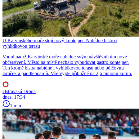
U Karvinského moře stojí nový kontejner. Nabídne bistro i
vyhlídkovou terasu
Vodní nádrž Karvinské moře nabídne svým návštěvníkům nové
občerstvení. Město na místě nechalo vybudovat gastro kontejner.
Ten kromě bistra nabídne i vyhlídkovou terasu nebo půjčovnu
lodiček a paddleboardů. Vše vyjde přibližně na 2,6 milionu korun.
Ostravská Drbna
dnes, 17:34
1 min