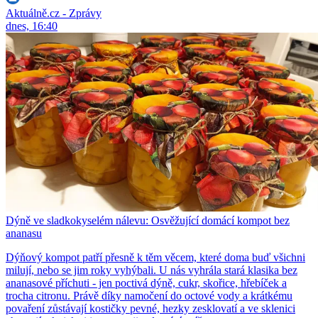
Aktuálně.cz - Zprávy
dnes, 16:40
Dýně ve sladkokyselém nálevu: Osvěžující domácí kompot bez
ananasu
Dýňový kompot patří přesně k těm věcem, které doma buď všichni
milují, nebo se jim roky vyhýbali. U nás vyhrála stará klasika bez
ananasové příchuti - jen poctivá dýně, cukr, skořice, hřebíček a
trocha citronu. Právě díky namočení do octové vody a krátkému
povaření zůstávají kostičky pevné, hezky zesklovatí a ve sklenici