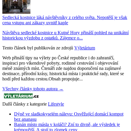
Sedlecká kostnice láká návštěvníky z celého světa. Nepotěší je však
cena vstupu ani zákazy uvnitř kaple
Návštěva sedlecké kostnice u Kutné Hory přináší pohled na unikátní
historickou výzdobu z ostatků. Zájemce o...
Tento článek byl publikován ze zdrojů
Výletárium
Web přináší tipy na výlety po České republice i do zahraničí,
inspiraci pro víkendové pobyty, rodinné cestování i objevování
méně známých míst. Čtenáři zde najdou doporučení na zajímavé
destinace, přírodní krásy, historická místa i praktické rady, které se
hodí před každou cestou.Obsah propojuje...
Všechny články tohoto autora →
Další články z kategorie
Lifestyle
Dýně ve sladkokyselém nálevu: Osvěžující domácí kompot
bez ananasu
Banán místo másla v koláči? Zní to divně, ale výsledek je
krémovější. A stojí to zlomek ceny