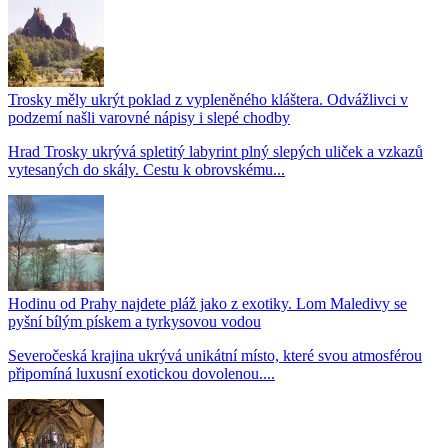
Trosky měly ukrýt poklad z vypleněného kláštera. Odvážlivci v
podzemí našli varovné nápisy i slepé chodby
Hrad Trosky ukrývá spletitý labyrint plný slepých uliček a vzkazů
vytesaných do skály. Cestu k obrovskému...
Hodinu od Prahy najdete pláž jako z exotiky. Lom Maledivy se
pyšní bílým pískem a tyrkysovou vodou
Severočeská krajina ukrývá unikátní místo, které svou atmosférou
připomíná luxusní exotickou dovolenou....