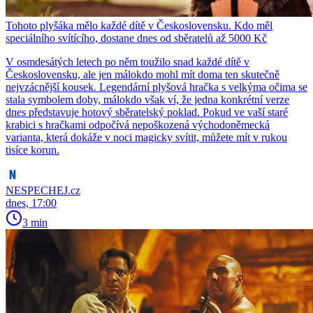
Tohoto plyšáka mělo každé dítě v Československu. Kdo měl
speciálního svítícího, dostane dnes od sběratelů až 5000 Kč
V osmdesátých letech po něm toužilo snad každé dítě v
Československu, ale jen málokdo mohl mít doma ten skutečně
nejvzácnější kousek. Legendární plyšová hračka s velkýma očima se
stala symbolem doby, málokdo však ví, že jedna konkrétní verze
dnes představuje hotový sběratelský poklad. Pokud ve vaší staré
krabici s hračkami odpočívá nepoškozená východoněmecká
varianta, která dokáže v noci magicky svítit, můžete mít v rukou
tisíce korun.
NESPECHEJ.cz
dnes, 17:00
3 min