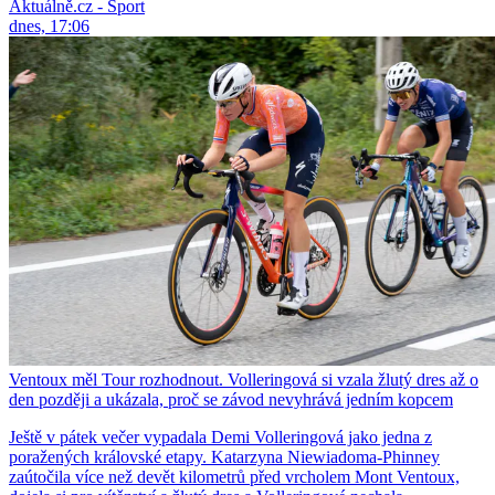
Aktuálně.cz - Sport
dnes, 17:06
Ventoux měl Tour rozhodnout. Volleringová si vzala žlutý dres až o
den později a ukázala, proč se závod nevyhrává jedním kopcem
Ještě v pátek večer vypadala Demi Volleringová jako jedna z
poražených královské etapy. Katarzyna Niewiadoma-Phinney
zaútočila více než devět kilometrů před vrcholem Mont Ventoux,