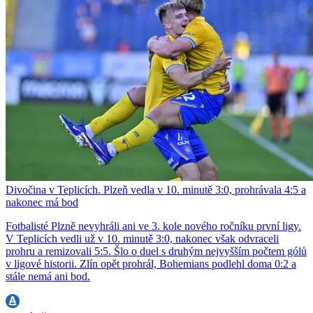
Divočina v Teplicích. Plzeň vedla v 10. minutě 3:0, prohrávala 4:5 a
nakonec má bod
Fotbalisté Plzně nevyhráli ani ve 3. kole nového ročníku první ligy.
V Teplicích vedli už v 10. minutě 3:0, nakonec však odvraceli
prohru a remizovali 5:5. Šlo o duel s druhým nejvyšším počtem gólů
v ligové historii. Zlín opět prohrál, Bohemians podlehl doma 0:2 a
stále nemá ani bod.