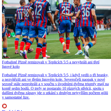
Fotbalisté Plzně remizovali v Teplicích 5:5 a nevyhráli ani třetí
ligové kolo
Fotbalisté Plzně remizovali v Teplicích 5:5, i když vedli o tři branky,
a nezvítězili ani ve třetím ligovém kole. Severočeši naopak v nové
sezoně stále neprohráli a v součtu s úvodními dvěma triumfy mají na
kontě sedm bodů. O trefy se postaralo 10 různých střelců, spolu s
dalšími dvěma zápasy jde o utkání s druhým nejvyšším počtem gólů
v samostatné lize.