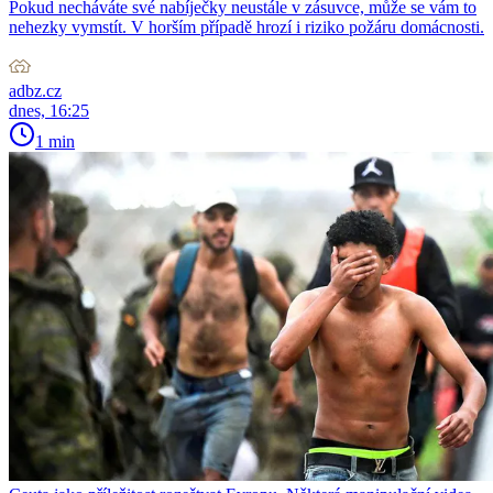
Pokud necháváte své nabíječky neustále v zásuvce, může se vám to
nehezky vymstít. V horším případě hrozí i riziko požáru domácnosti.
adbz.cz
dnes, 16:25
1 min