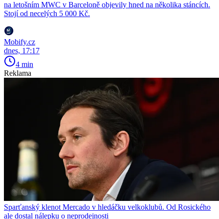
na letošním MWC v Barceloně objevily hned na několika stáncích.
Stojí od necelých 5 000 Kč.
Mobify.cz
dnes, 17:17
4 min
Reklama
Sparťanský klenot Mercado v hledáčku velkoklubů. Od Rosického
ale dostal nálepku o neprodejnosti