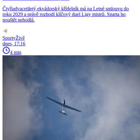
Čtyřiadvacetiletý ekvádorský křídelník má na Letné smlouvu do
roku 2029 a právě rozhodl klíčový duel Ligy mistrů. Sparta ho
pouštět nehodlá.
SportyŽivě
dnes, 17:16
4 min