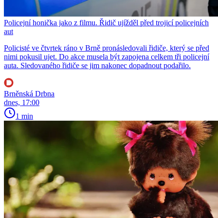
Policejní honička jako z filmu. Řidič ujížděl před trojicí policejních
aut
Policisté ve čtvrtek ráno v Brně pronásledovali řidiče, který se před
nimi pokusil ujet. Do akce musela být zapojena celkem tři policejní
auta. Sledovaného řidiče se jim nakonec dopadnout podařilo.
Brněnská Drbna
dnes, 17:00
1 min