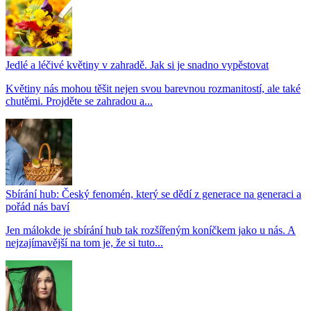
Jedlé a léčivé květiny v zahradě. Jak si je snadno vypěstovat
Květiny nás mohou těšit nejen svou barevnou rozmanitostí, ale také
chutěmi. Projděte se zahradou a...
Sbírání hub: Český fenomén, který se dědí z generace na generaci a
pořád nás baví
Jen málokde je sbírání hub tak rozšířeným koníčkem jako u nás. A
nejzajímavější na tom je, že si tuto...