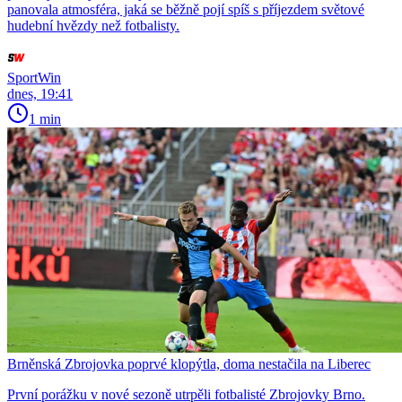
panovala atmosféra, jaká se běžně pojí spíš s příjezdem světové
hudební hvězdy než fotbalisty.
SportWin
dnes, 19:41
1 min
Brněnská Zbrojovka poprvé klopýtla, doma nestačila na Liberec
První porážku v nové sezoně utrpěli fotbalisté Zbrojovky Brno.