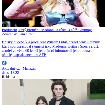
Producent, který proměnil Madonnu a získal s ní tři Grammy.
Zemřel William Orbit
Britský hudebník a producent William Orbit, držitel ceny Grammy,
který spolupracoval s umělci jako Madonna, Britney Spears a U2,
zemřel ve věku 69 let. O jeho úmrtí informovali jeho rodina a
přátelé, napsala agentura AFP.
Aktuálně.cz - Magazín
dnes, 18:22
Reklama