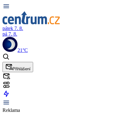
pátek 7. 8.
pá 7. 8.
21°C
Přihlášení
Reklama