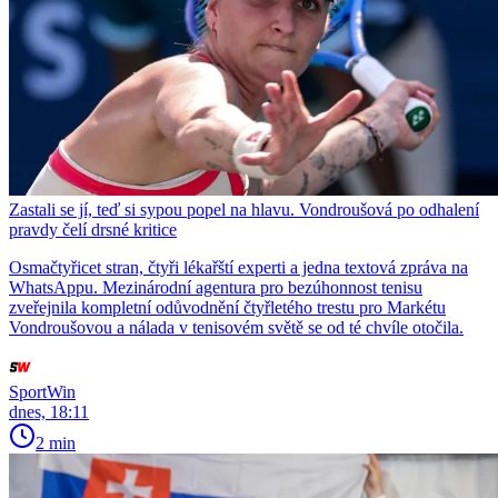
Zastali se jí, teď si sypou popel na hlavu. Vondroušová po odhalení
pravdy čelí drsné kritice
Osmačtyřicet stran, čtyři lékařští experti a jedna textová zpráva na
WhatsAppu. Mezinárodní agentura pro bezúhonnost tenisu
zveřejnila kompletní odůvodnění čtyřletého trestu pro Markétu
Vondroušovou a nálada v tenisovém světě se od té chvíle otočila.
SportWin
dnes, 18:11
2 min