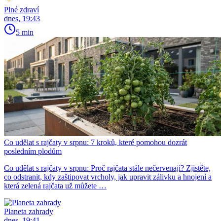
Plné zdraví
dnes, 19:43
5 min
Co udělat s rajčaty v srpnu: 7 kroků, které pomohou dozrát
posledním plodům
Co udělat s rajčaty v srpnu: Proč rajčata stále nečervenají? Zjistěte,
co odstranit, kdy zaštipovat vrcholy, jak upravit zálivku a hnojení a
která zelená rajčata už můžete …
Planeta zahrady
dnes, 19:41