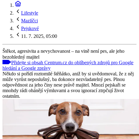
Lifestyle
Mazlíčci
Pejskové
11. 7. 2025, 05:00
Štěkot, agresivita a nevychovanost – na vině není pes, ale jeho
bezohledný majitel
Přidejte si obsah Centrum.cz do oblíbených zdrojů pro Google
hledání a Google zprávy
Někdo si pořídí roztomilé štěňátko, aniž by si uvědomoval, že z něj
může vyrůst neposlušný, ba dokonce nezvladatelný pes. Plnou
odpovědnost za jeho činy nese právě majitel. Mnozí pejskaři se
mnohdy rádi ohánějí výmluvami a svou ignorací ztrpčují život
ostatním.