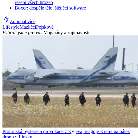
řešení všech hrozeb
Boxer: dospělé tělo, štěněcí software
Zobrazit více
Lifestyle
Mazlíčci
Pejskové
Vybrali jsme pro vás
Magazíny a zajímavosti
Protiruská hysterie a provokace z Kyjeva, reaguje Kreml na nález
dronu v Lipsku