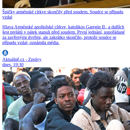
Špičky arménské církve skončily před soudem. Soudce se případu
vzdal
Hlava Arménské apoštolské církve, katolikos Garegin II., a dalších
šest prelátů v pátek stanuli před soudem. První jednání, uspořádané
za zavřenými dveřmi, ale zakrátko skončilo, protože soudce se
případu vzdal, oznámila média.
Aktuálně.cz - Zprávy
dnes, 19:30