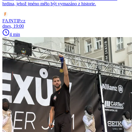
hrdina, jehož jméno mělo být vymazáno z historie.
FAJNTIP.cz
dnes, 19:00
4 min