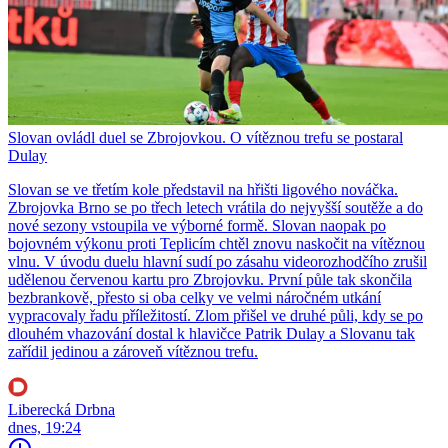
Slovan ovládl duel se Zbrojovkou. O vítěznou trefu se postaral
Dulay
Slovan se ve třetím kole představil na hřišti ligového nováčka.
Zbrojovka Brno se po třech letech vrátila do nejvyšší soutěže a do
nové sezony vstoupila ve výborné formě. Slovan naopak po
bojovném výkonu proti Teplicím chtěl znovu naskočit na vítěznou
vlnu. V úvodu duelu hlavní sudí po zásahu videorozhodčího zrušil
udělenou červenou kartu pro Zbrojovku. První půle tak skončila
bezbrankově, přesto si oba celky ve velmi náročném utkání
vypracovaly řadu příležitostí. Zlom přišel ve druhé půli, kdy se po
dlouhém vhazování dostal k hlavičce Patrik Dulay a Slovanu tak
zařídil jedinou a zároveň vítěznou trefu.
Liberecká Drbna
dnes, 19:24