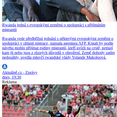
Rwanda jedná s evropskými zeměmi o spolupráci s přijímáním
migrantů
Rwanda vede předběžná jednání s některými evropskými zeměmi o
spolupráci v oblasti migrace, napsala agentura AFP. Kigali by podle
návrhu mohlo přijímat rodiny migrantů, kteří uvízli na cestě, nemají
kam jít nebo jsou z různých důvodů v ohrožení. Země dohody zatím
nedosáhly, uvedla mluvčí rwandské vlády Yolande Makoloová.
Aktuálně.cz - Zprávy
dnes, 19:30
Reklama