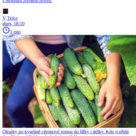
s osobním životem hvězd.
V Telce
dnes, 18:10
3 min
Okurky po kyselině citronové rostou do šířky i délky. Kdo ji přidá