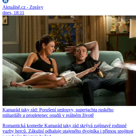
Aktuálně.cz - Zprávy
dnes, 18:11
Kamarád taky rád: Porušení smlouvy, superjachta ruského
miliardáře a propletenec osudů v reálném životě
Romantická komedie Kamarád taky rád skrývá zajímavé rodinné
vazby herců. Zákulisí odhaluje utajeného dvojníka i přímou spojitost