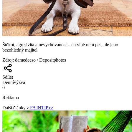
Štěkot, agresivita a nevychovanost – na vině není pes, ale jeho
bezohledný majitel
Zdroj
:
damedeeso / Depositphotos
Sdílet
Denní
výzva
0
Reklama
Další články z
FAJNTIP.cz