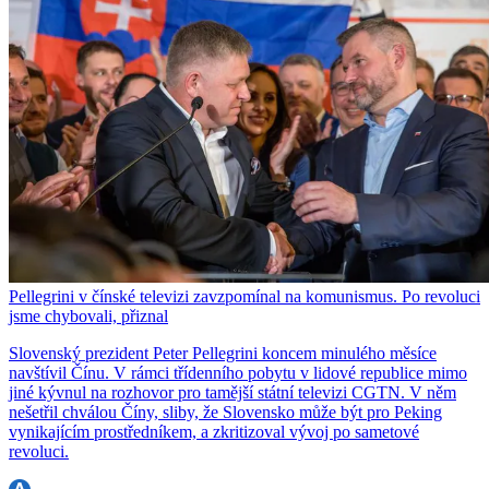
Pellegrini v čínské televizi zavzpomínal na komunismus. Po revoluci
jsme chybovali, přiznal
Slovenský prezident Peter Pellegrini koncem minulého měsíce
navštívil Čínu. V rámci třídenního pobytu v lidové republice mimo
jiné kývnul na rozhovor pro tamější státní televizi CGTN. V něm
nešetřil chválou Číny, sliby, že Slovensko může být pro Peking
vynikajícím prostředníkem, a zkritizoval vývoj po sametové
revoluci.