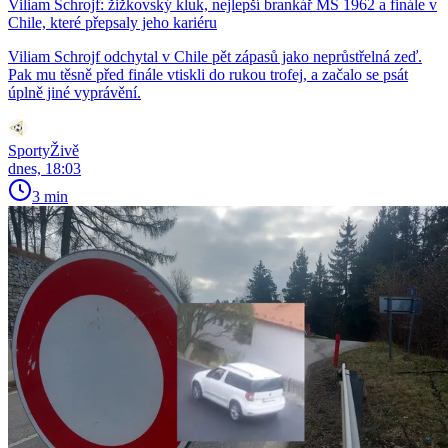
Viliam Schrojf: žižkovský kluk, nejlepší brankář MS 1962 a finále v
Chile, které přepsaly jeho kariéru
Viliam Schrojf odchytal v Chile pět zápasů jako neprůstřelná zeď.
Pak mu těsně před finále vtiskli do rukou trofej, a začalo se psát
úplně jiné vyprávění.
SportyŽivě
dnes, 18:03
3 min