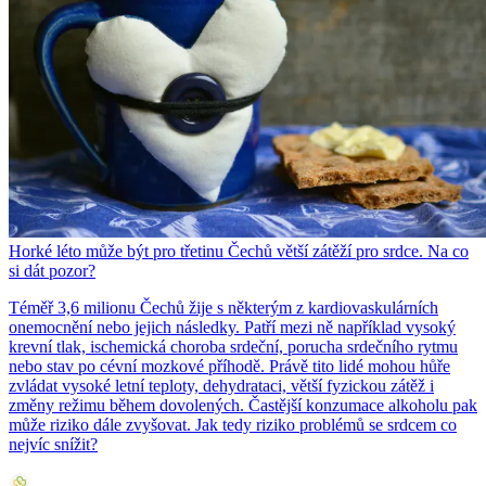
Horké léto může být pro třetinu Čechů větší zátěží pro srdce. Na co
si dát pozor?
Téměř 3,6 milionu Čechů žije s některým z kardiovaskulárních
onemocnění nebo jejich následky. Patří mezi ně například vysoký
krevní tlak, ischemická choroba srdeční, porucha srdečního rytmu
nebo stav po cévní mozkové příhodě. Právě tito lidé mohou hůře
zvládat vysoké letní teploty, dehydrataci, větší fyzickou zátěž i
změny režimu během dovolených. Častější konzumace alkoholu pak
může riziko dále zvyšovat. Jak tedy riziko problémů se srdcem co
nejvíc snížit?