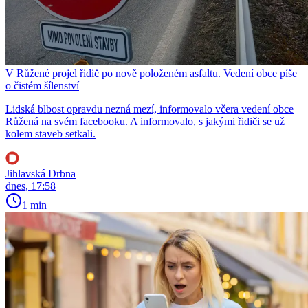
V Růžené projel řidič po nově položeném asfaltu. Vedení obce píše
o čistém šílenství
Lidská blbost opravdu nezná mezí, informovalo včera vedení obce
Růžená na svém facebooku. A informovalo, s jakými řidiči se už
kolem staveb setkali.
Jihlavská Drbna
dnes, 17:58
1 min