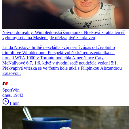
Návrat do reality. Wimbledonská šampionka Nosková ztratila téměř
vyhraný set a na Masters jde překvapivě z kola ven
Linda Nosková hrubě nezvládla svůj první zápas od životního
triumfu ve Wimbledonu. Perspektivní česká reprezentantka na
turnaji WTA 1000 v Torontu podlehla Američance Caty
McNallyové 6:7, 1:6, když v úvodní sadě neudržela vedení 5:1.
Překvapivá vítězka se ve třetím kole utká s Filipínkou Alexandrou
Ealaovou.
SportWin
dnes, 19:43
1 min