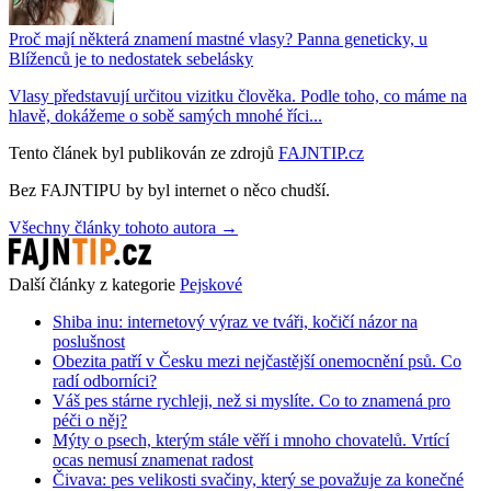
Proč mají některá znamení mastné vlasy? Panna geneticky, u
Blíženců je to nedostatek sebelásky
Vlasy představují určitou vizitku člověka. Podle toho, co máme na
hlavě, dokážeme o sobě samých mnohé říci...
Tento článek byl publikován ze zdrojů
FAJNTIP.cz
Bez FAJNTIPU by byl internet o něco chudší.
Všechny články tohoto autora →
Další články z kategorie
Pejskové
Shiba inu: internetový výraz ve tváři, kočičí názor na
poslušnost
Obezita patří v Česku mezi nejčastější onemocnění psů. Co
radí odborníci?
Váš pes stárne rychleji, než si myslíte. Co to znamená pro
péči o něj?
Mýty o psech, kterým stále věří i mnoho chovatelů. Vrtící
ocas nemusí znamenat radost
Čivava: pes velikosti svačiny, který se považuje za konečné