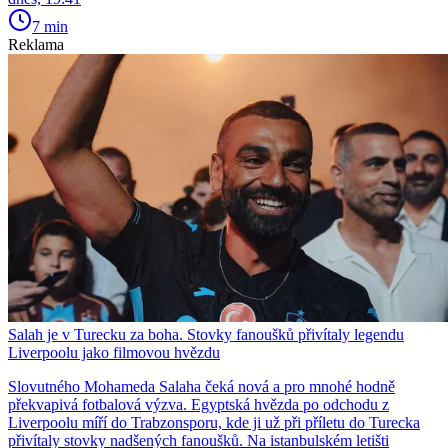
7 min
Reklama
Salah je v Turecku za boha. Stovky fanoušků přivítaly legendu
Liverpoolu jako filmovou hvězdu
Slovutného Mohameda Salaha čeká nová a pro mnohé hodně
překvapivá fotbalová výzva. Egyptská hvězda po odchodu z
Liverpoolu míří do Trabzonsporu, kde ji už při příletu do Turecka
přivítaly stovky nadšených fanoušků. Na istanbulském letišti