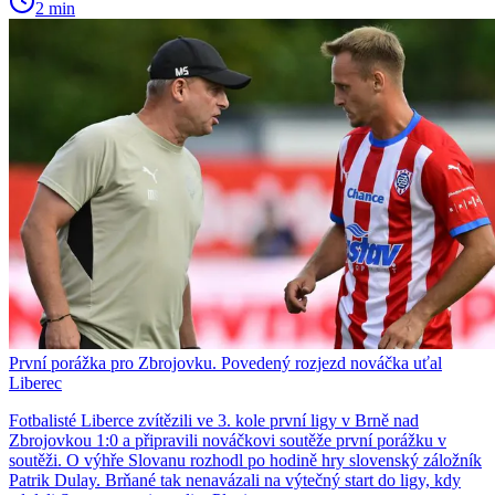
2 min
První porážka pro Zbrojovku. Povedený rozjezd nováčka uťal
Liberec
Fotbalisté Liberce zvítězili ve 3. kole první ligy v Brně nad
Zbrojovkou 1:0 a připravili nováčkovi soutěže první porážku v
soutěži. O výhře Slovanu rozhodl po hodině hry slovenský záložník
Patrik Dulay. Brňané tak nenavázali na výtečný start do ligy, kdy