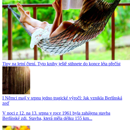
Tipy na letní čtení. Tyto knihy ještě stihnete do konce léta přečíst
I Němci mají v srpnu jedno tragické výročí: Jak vznikla Berlínská
zeď
V noci z 12. na 13. srpna v roce 1961 byla zahájena stavba
Berlínské zdi. Stavba, která měla délku 155 km...