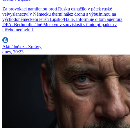
Za provokaci namířenou proti Rusku označilo v pátek ruské
velvyslanectví v Německu úterní nález dronu s výbušninou na
východoněmeckém letišti Lipsko/Halle. Informuje o tom agentura
DPA. Berlín oficiálně Moskvu v souvislosti s tímto případem z
ničeho neobvinil.
Aktuálně.cz - Zprávy
dnes, 20:23