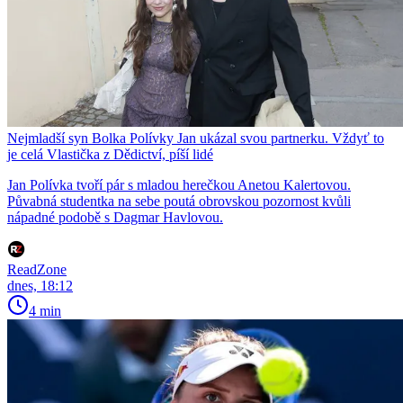
Nejmladší syn Bolka Polívky Jan ukázal svou partnerku. Vždyť to
je celá Vlastička z Dědictví, píší lidé
Jan Polívka tvoří pár s mladou herečkou Anetou Kalertovou.
Půvabná studentka na sebe poutá obrovskou pozornost kvůli
nápadné podobě s Dagmar Havlovou.
ReadZone
dnes, 18:12
4 min