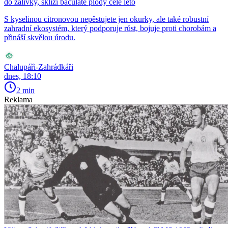
do zálivky, sklízí baculaté plody celé léto
S kyselinou citronovou nepěstujete jen okurky, ale také robustní
zahradní ekosystém, který podporuje růst, bojuje proti chorobám a
přináší skvělou úrodu.
Chalupáři-Zahrádkáři
dnes, 18:10
2 min
Reklama