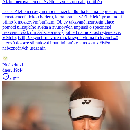
Alzheimerova nemoc: Světlo a zvuk zpomalují průběh
Léčba Alzheimerovy nemoci narážela dlouhá léta na neprostupnou
hematoencefalickou bariéru, která bránila většině léků proniknout
přímo k mozkovým buňkám. Objev takzvané neurostimulace
pomocí blikajícího světla a zvukových impulsů o specifické
frekvenci však přináší zcela nový pohled na možnost regenerace.
Vědci zjistili, že synchronizace mozkových vln na frekvenci 40
Hertzů dokáže stimulovat imunitní buňky v mozku k čištění
nebezpečných usazenin.
Plné zdraví
dnes, 19:44
2 min