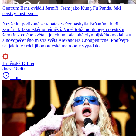
Centrum Brna ovládli šermíři. Jsem jako Kung Fu Panda, řekl
čerstvý mistr světa
Nevšední podívaná se v pátek večer naskytla Brňanům, kteří
zamířili k Jakubskému náměstí. Vidět totiž mohli nejen prestižní
šermíře z celého světa a jejich um, ale také olympijského medailistu
a novopečeného mistra světa Alexandera Choupenitche. Podívejte
se, jak to v srdci jihomoravské metropole vypadalo.
Brněnská Drbna
dnes, 18:40
1 min