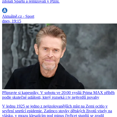
zdolali Spartu a remizovali v Plzni.
Aktuálně.cz - Sport
dnes, 19:15
Připravte si kapesníky. V sobotu ve 20:00 vysílá Prima MAX příběh
podle skutečné události, který rozseká i ty nejtvrdší povahy
V lednu 1925 se jedno z nejizolovanějších míst na Zemi ocitlo v
sevření smrtící epidemie. Zatímco stovky dětských životů visely na
vlásku, v mrazu klesajícím pod minus čtyřicet stupňů se zrodil