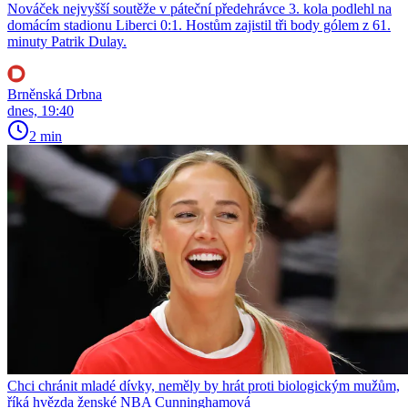
Nováček nejvyšší soutěže v páteční předehrávce 3. kola podlehl na
domácím stadionu Liberci 0:1. Hostům zajistil tři body gólem z 61.
minuty Patrik Dulay.
Brněnská Drbna
dnes, 19:40
2 min
Chci chránit mladé dívky, neměly by hrát proti biologickým mužům,
říká hvězda ženské NBA Cunninghamová