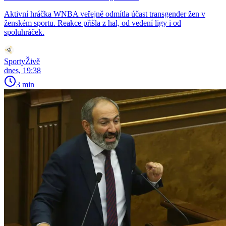
Aktivní hráčka WNBA veřejně odmítla účast transgender žen v
ženském sportu. Reakce přišla z hal, od vedení ligy i od
spoluhráček.
SportyŽivě
dnes, 19:38
3 min