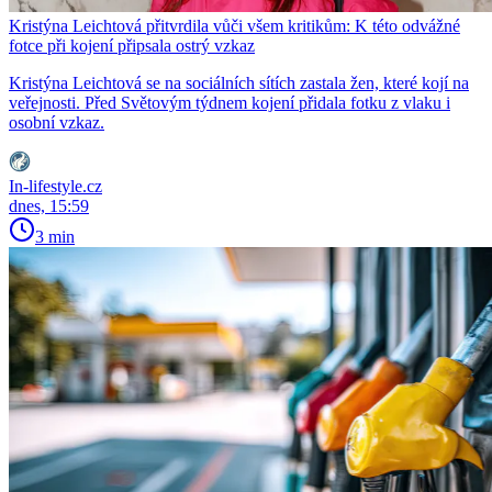
Kristýna Leichtová přitvrdila vůči všem kritikům: K této odvážné
fotce při kojení připsala ostrý vzkaz
Kristýna Leichtová se na sociálních sítích zastala žen, které kojí na
veřejnosti. Před Světovým týdnem kojení přidala fotku z vlaku i
osobní vzkaz.
In-lifestyle.cz
dnes, 15:59
3 min