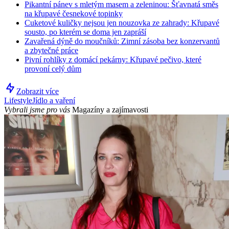
Pikantní pánev s mletým masem a zeleninou: Šťavnatá směs
na křupavé česnekové topinky
Cuketové kuličky nejsou jen nouzovka ze zahrady: Křupavé
sousto, po kterém se doma jen zapráší
Zavařená dýně do moučníků: Zimní zásoba bez konzervantů
a zbytečné práce
Pivní rohlíky z domácí pekárny: Křupavé pečivo, které
provoní celý dům
Zobrazit více
Lifestyle
Jídlo a vaření
Vybrali jsme pro vás
Magazíny a zajímavosti