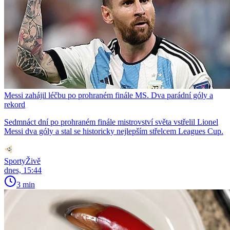
Messi zahájil léčbu po prohraném finále MS. Dva parádní góly a
rekord
Sedmnáct dní po prohraném finále mistrovství světa vstřelil Lionel
Messi dva góly a stal se historicky nejlepším střelcem Leagues Cup.
SportyŽivě
dnes, 15:44
3 min