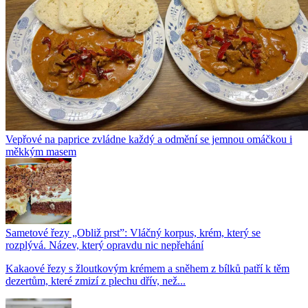
Vepřové na paprice zvládne každý a odmění se jemnou omáčkou i
měkkým masem
Sametové řezy „Obliž prst”: Vláčný korpus, krém, který se
rozplývá. Název, který opravdu nic nepřehání
Kakaové řezy s žloutkovým krémem a sněhem z bílků patří k těm
dezertům, které zmizí z plechu dřív, než...