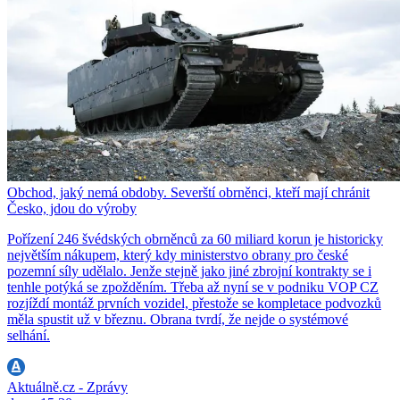
Obchod, jaký nemá obdoby. Severští obrněnci, kteří mají chránit
Česko, jdou do výroby
Pořízení 246 švédských obrněnců za 60 miliard korun je historicky
největším nákupem, který kdy ministerstvo obrany pro české
pozemní síly udělalo. Jenže stejně jako jiné zbrojní kontrakty se i
tenhle potýká se zpožděním. Třeba až nyní se v podniku VOP CZ
rozjíždí montáž prvních vozidel, přestože se kompletace podvozků
měla spustit už v březnu. Obrana tvrdí, že nejde o systémové
selhání.
Aktuálně.cz - Zprávy