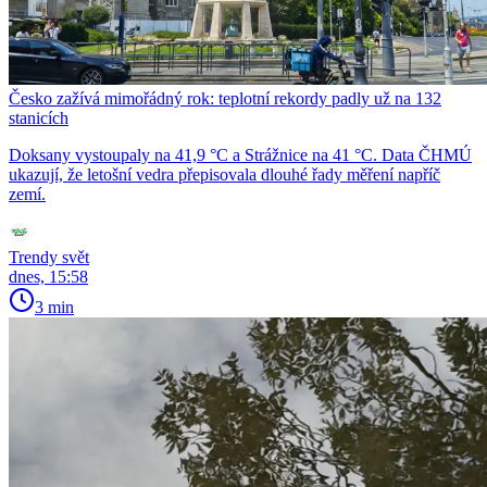
Česko zažívá mimořádný rok: teplotní rekordy padly už na 132
stanicích
Doksany vystoupaly na 41,9 °C a Strážnice na 41 °C. Data ČHMÚ
ukazují, že letošní vedra přepisovala dlouhé řady měření napříč
zemí.
Trendy svět
dnes, 15:58
3 min