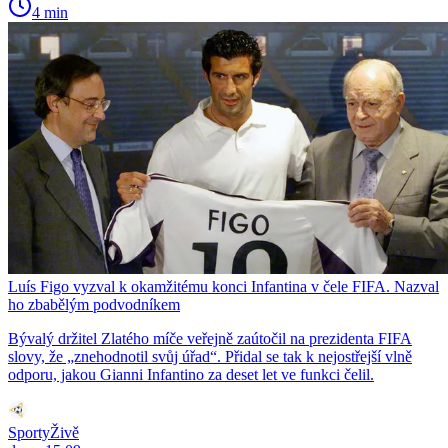
4 min
Luís Figo vyzval k okamžitému konci Infantina v čele FIFA. Nazval
ho zbabělým podvodníkem
Bývalý držitel Zlatého míče veřejně zaútočil na prezidenta FIFA
slovy, že „znehodnotil svůj úřad“. Přidal se tak k nejostřejší vlně
odporu, jakou Gianni Infantino za deset let ve funkci čelil.
SportyŽivě