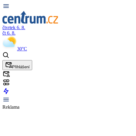
čtvrtek 6. 8.
čt 6. 8.
30°C
Přihlášení
Reklama