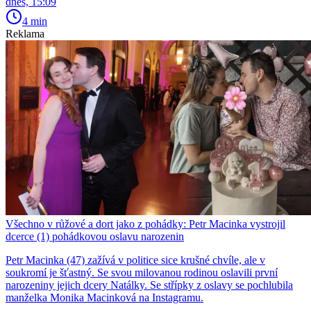
dnes, 15:09
4 min
Reklama
Všechno v růžové a dort jako z pohádky: Petr Macinka vystrojil
dcerce (1) pohádkovou oslavu narozenin
Petr Macinka (47) zažívá v politice sice krušné chvíle, ale v
soukromí je šťastný. Se svou milovanou rodinou oslavili první
narozeniny jejich dcery Natálky. Se střípky z oslavy se pochlubila
manželka Monika Macinková na Instagramu.