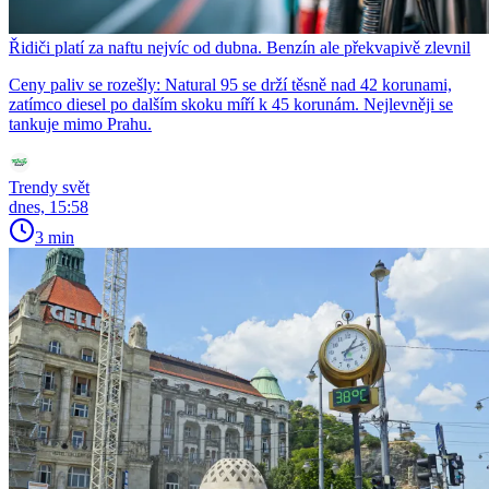
Řidiči platí za naftu nejvíc od dubna. Benzín ale překvapivě zlevnil
Ceny paliv se rozešly: Natural 95 se drží těsně nad 42 korunami,
zatímco diesel po dalším skoku míří k 45 korunám. Nejlevněji se
tankuje mimo Prahu.
Trendy svět
dnes, 15:58
3 min