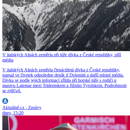
V italských Alpách zemřela při túře dívka z České republiky, píší
média
V italských Alpách zemřela čtrnáctiletá dívka z České republiky,
napsal ve čtvrtek odpoledne deník il Dolomiti a další místní média.
Dívka se podle jejich informací zřítila při horské túře s rodiči u
masivu Latemar mezi Tridentskem a Jižním Tyrolskem. Podrobnosti
se zjišťují.
Aktuálně.cz - Zprávy
dnes, 15:20