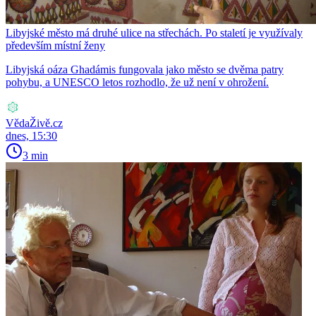
Libyjské město má druhé ulice na střechách. Po staletí je využívaly
především místní ženy
Libyjská oáza Ghadámis fungovala jako město se dvěma patry
pohybu, a UNESCO letos rozhodlo, že už není v ohrožení.
VědaŽivě.cz
dnes, 15:30
3 min