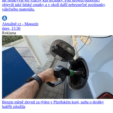
ale neukrýval jen vzácný kus techniky. Pod strojem odborníci
objevili také lidské ostatky a v okolí další nebezpečné pozůstatky
válečného materiálu.
Aktuálně.cz - Magazín
dnes, 15:30
Reklama
Benzin mírně zlevnil za týden v Plzeňském kraji, nafta o desítky
haléřů zdražila