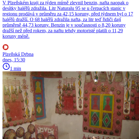
V Plzeňském kraji za týden mírně zlevnil benzin, nafta naopak o
desítky haléřů zdražila. Litr Naturalu 95 se u čerpacích stanic v
regionu prodává v průměru za 42,15 koruny, před týdnem byl o 17
haléřů dražší. O 68 haléřů zdražila nafta, za litr teď řidiči dají
průměrně 44,73 koruny. Benzin je v současnosti o 8,20 koruny
dražší než před rokem, za naftu tehdy motoristé platili o 11,29
koruny méně.
Plzeňská Drbna
dnes, 15:30
1 min