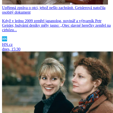
Upřímná zpráva o otci, jehož nešlo zachránit. Geislerová natočila
osobitý dokument
Když v lednu 2009 zemřel japanolog, novinář a výtvarník Petr
Geisler, bulvární deníky měly jasno: „Otec slavné herečky zemřel na
cirhózu...
HN.cz
dnes, 15:30