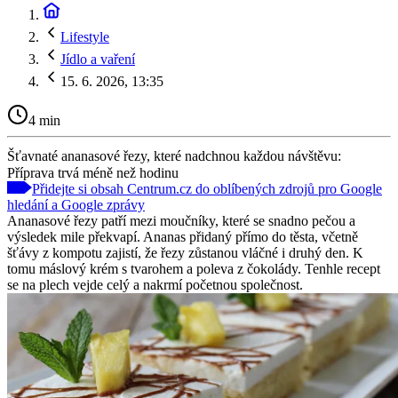
Lifestyle
Jídlo a vaření
15. 6. 2026, 13:35
4 min
Šťavnaté ananasové řezy, které nadchnou každou návštěvu:
Příprava trvá méně než hodinu
Přidejte si obsah Centrum.cz do oblíbených zdrojů pro Google
hledání a Google zprávy
Ananasové řezy patří mezi moučníky, které se snadno pečou a
výsledek mile překvapí. Ananas přidaný přímo do těsta, včetně
šťávy z kompotu zajistí, že řezy zůstanou vláčné i druhý den. K
tomu máslový krém s tvarohem a poleva z čokolády. Tenhle recept
se na plech vejde celý a nakrmí početnou společnost.