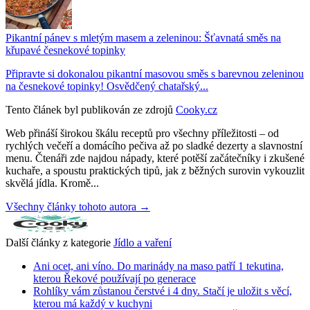
Pikantní pánev s mletým masem a zeleninou: Šťavnatá směs na
křupavé česnekové topinky
Připravte si dokonalou pikantní masovou směs s barevnou zeleninou
na česnekové topinky! Osvědčený chatařský...
Tento článek byl publikován ze zdrojů
Cooky.cz
Web přináší širokou škálu receptů pro všechny příležitosti – od
rychlých večeří a domácího pečiva až po sladké dezerty a slavnostní
menu. Čtenáři zde najdou nápady, které potěší začátečníky i zkušené
kuchaře, a spoustu praktických tipů, jak z běžných surovin vykouzlit
skvělá jídla. Kromě...
Všechny články tohoto autora →
Další články z kategorie
Jídlo a vaření
Ani ocet, ani víno. Do marinády na maso patří 1 tekutina,
kterou Řekové používají po generace
Rohlíky vám zůstanou čerstvé i 4 dny. Stačí je uložit s věcí,
kterou má každý v kuchyni