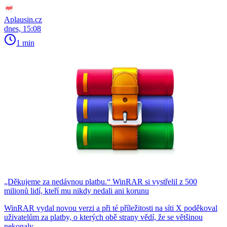
Aplausin.cz
dnes, 15:08
1 min
„Děkujeme za nedávnou platbu.“ WinRAR si vystřelil z 500
milionů lidí, kteří mu nikdy nedali ani korunu
WinRAR vydal novou verzi a při té příležitosti na síti X poděkoval
uživatelům za platby, o kterých obě strany vědí, že se většinou
nekonaly.