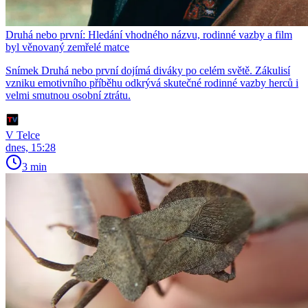
Druhá nebo první: Hledání vhodného názvu, rodinné vazby a film
byl věnovaný zemřelé matce
Snímek Druhá nebo první dojímá diváky po celém světě. Zákulisí
vzniku emotivního příběhu odkrývá skutečné rodinné vazby herců i
velmi smutnou osobní ztrátu.
V Telce
dnes, 15:28
3 min