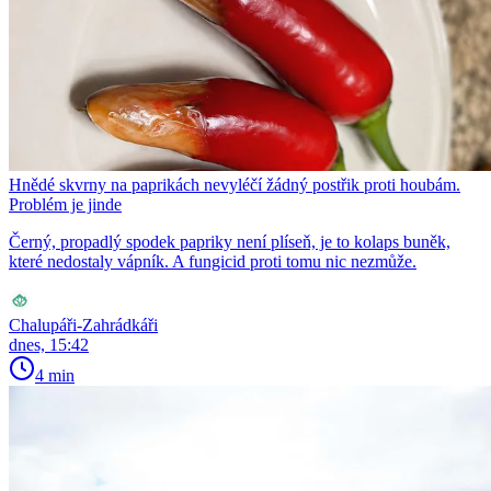
Hnědé skvrny na paprikách nevyléčí žádný postřik proti houbám.
Problém je jinde
Černý, propadlý spodek papriky není plíseň, je to kolaps buněk,
které nedostaly vápník. A fungicid proti tomu nic nezmůže.
Chalupáři-Zahrádkáři
dnes, 15:42
4 min