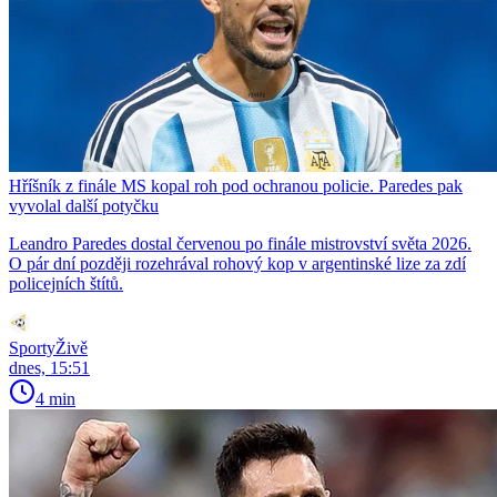
Hříšník z finále MS kopal roh pod ochranou policie. Paredes pak
vyvolal další potyčku
Leandro Paredes dostal červenou po finále mistrovství světa 2026.
O pár dní později rozehrával rohový kop v argentinské lize za zdí
policejních štítů.
SportyŽivě
dnes, 15:51
4 min