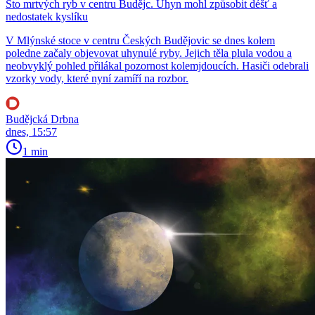
Sto mrtvých ryb v centru Budějc. Úhyn mohl způsobit déšť a
nedostatek kyslíku
V Mlýnské stoce v centru Českých Budějovic se dnes kolem
poledne začaly objevovat uhynulé ryby. Jejich těla plula vodou a
neobvyklý pohled přilákal pozornost kolemjdoucích. Hasiči odebrali
vzorky vody, které nyní zamíří na rozbor.
Budějcká Drbna
dnes, 15:57
1 min