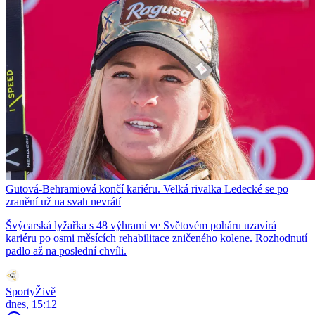
Gutová-Behramiová končí kariéru. Velká rivalka Ledecké se po
zranění už na svah nevrátí
Švýcarská lyžařka s 48 výhrami ve Světovém poháru uzavírá
kariéru po osmi měsících rehabilitace zničeného kolene. Rozhodnutí
padlo až na poslední chvíli.
SportyŽivě
dnes, 15:12