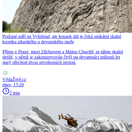
Pražané míří na Vyšehrad, ale kousek dál je čeká unikátní skalní
kronika silurského a devonského moře
Přímo v Praze, mezi Zlíchovem a Malou Chuchlí, se táhne skalní
defilé, v němž je zakonzervován čtyři sta devatenáct milionů let
starý přechod dvou prvohorních period.
VědaŽivě.cz
dnes, 15:20
2 min