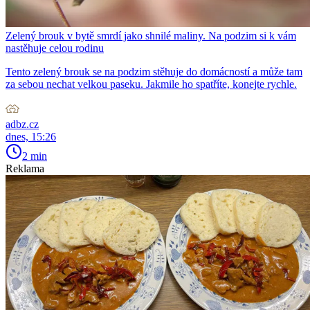
Zelený brouk v bytě smrdí jako shnilé maliny. Na podzim si k vám
nastěhuje celou rodinu
Tento zelený brouk se na podzim stěhuje do domácností a může tam
za sebou nechat velkou paseku. Jakmile ho spatříte, konejte rychle.
adbz.cz
dnes, 15:26
2 min
Reklama