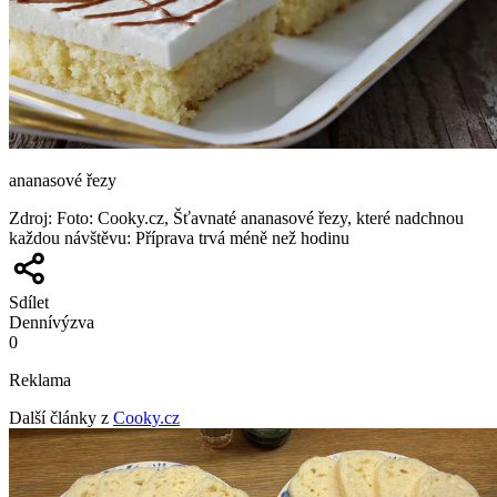
ananasové řezy
Zdroj
:
Foto: Cooky.cz, Šťavnaté ananasové řezy, které nadchnou
každou návštěvu: Příprava trvá méně než hodinu
Sdílet
Denní
výzva
0
Reklama
Další články z
Cooky.cz