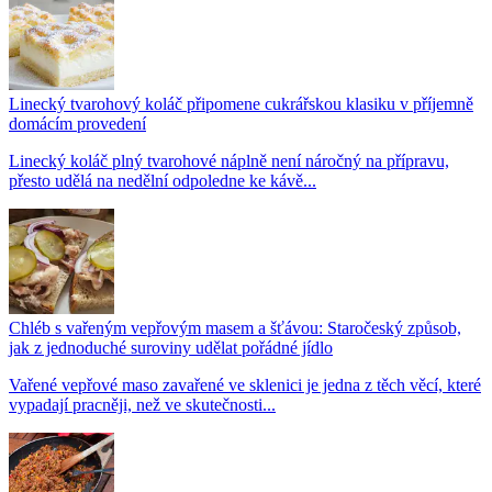
Linecký tvarohový koláč připomene cukrářskou klasiku v příjemně
domácím provedení
Linecký koláč plný tvarohové náplně není náročný na přípravu,
přesto udělá na nedělní odpoledne ke kávě...
Chléb s vařeným vepřovým masem a šťávou: Staročeský způsob,
jak z jednoduché suroviny udělat pořádné jídlo
Vařené vepřové maso zavařené ve sklenici je jedna z těch věcí, které
vypadají pracněji, než ve skutečnosti...