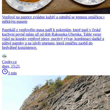
Vepřové na paprice zvládne každý a odmění se jemnou omáčkou i
měkkým masem
Paprikáš z vepřového masa patří k pokrmům, které mají v české
kuchyni pevné místo už od dob Rakouska-Uherska. Tahle verze
vsází na kousky vepřové plece, poctivý vývar, kombinaci sladké a
pálivé papriky a na závěr smetanu, která omáčku zaoblí do
hedvábné konzistence.
Cooky.cz
dnes, 15:21
3 min