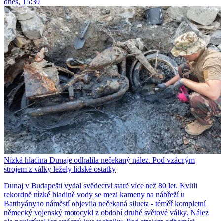
dnes, 15:30
Nízká hladina Dunaje odhalila nečekaný nález. Pod vzácným
strojem z války ležely lidské ostatky
Dunaj v Budapešti vydal svědectví staré více než 80 let. Kvůli
rekordně nízké hladině vody se mezi kameny na nábřeží u
Batthyányho náměstí objevila nečekaná silueta - téměř kompletní
německý vojenský motocykl z období druhé světové války. Nález