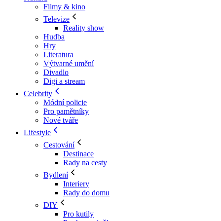
Filmy & kino
Televize
Reality show
Hudba
Hry
Literatura
Výtvarné umění
Divadlo
Digi a stream
Celebrity
Módní policie
Pro pamětníky
Nové tváře
Lifestyle
Cestování
Destinace
Rady na cesty
Bydlení
Interiery
Rady do domu
DIY
Pro kutily