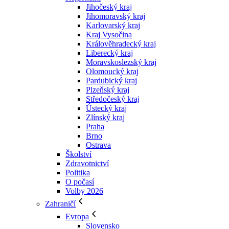
Jihočeský kraj
Jihomoravský kraj
Karlovarský kraj
Kraj Vysočina
Králověhradecký kraj
Liberecký kraj
Moravskoslezský kraj
Olomoucký kraj
Pardubický kraj
Plzeňský kraj
Středočeský kraj
Ústecký kraj
Zlínský kraj
Praha
Brno
Ostrava
Školství
Zdravotnictví
Politika
O počasí
Volby 2026
Zahraničí
Evropa
Slovensko