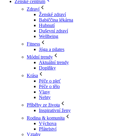
Ženské centrum
Zdraví
Ženské zdraví
Babiččina lékárna
Hubnutí
Duševní zdraví
Wellbeing
Fitness
Jóga a pilates
Módní trendy
Aktuální trendy
Doplňky
Krása
Péče o pleť
Péče o tělo
Vlasy
Nehty
Příběhy ze života
Inspirativní ženy
Rodina & komunita
Výchova
Přátelství
Vztahy