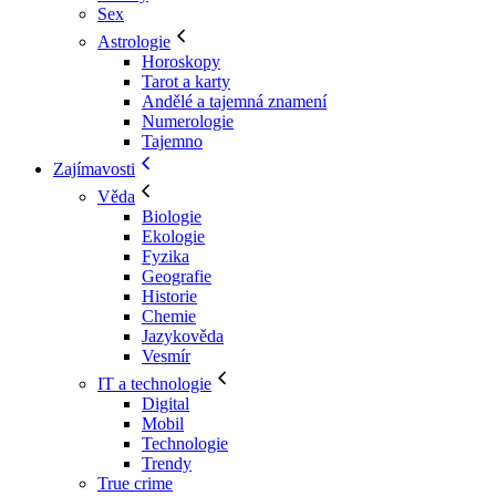
Sex
Astrologie
Horoskopy
Tarot a karty
Andělé a tajemná znamení
Numerologie
Tajemno
Zajímavosti
Věda
Biologie
Ekologie
Fyzika
Geografie
Historie
Chemie
Jazykověda
Vesmír
IT a technologie
Digital
Mobil
Technologie
Trendy
True crime