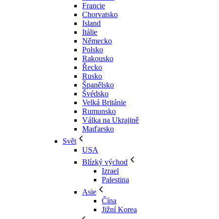
Francie
Chorvatsko
Island
Itálie
Německo
Polsko
Rakousko
Řecko
Rusko
Španělsko
Švédsko
Velká Británie
Rumunsko
Válka na Ukrajině
Maďarsko
Svět
USA
Blízký východ
Izrael
Palestina
Asie
Čína
Jižní Korea