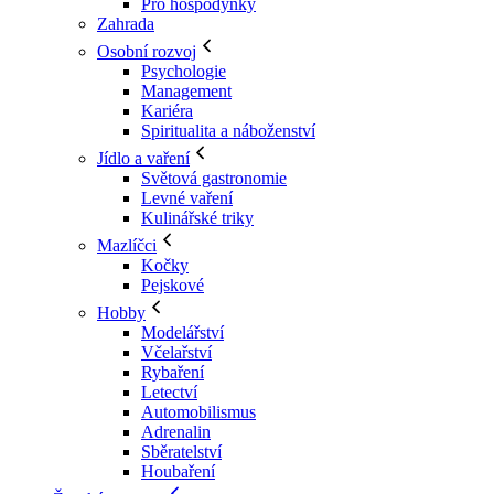
Pro hospodyňky
Zahrada
Osobní rozvoj
Psychologie
Management
Kariéra
Spiritualita a náboženství
Jídlo a vaření
Světová gastronomie
Levné vaření
Kulinářské triky
Mazlíčci
Kočky
Pejskové
Hobby
Modelářství
Včelařství
Rybaření
Letectví
Automobilismus
Adrenalin
Sběratelství
Houbaření