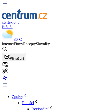
čtvrtek 6. 8.
čt 6. 8.
30°C
Internet
Firmy
Recepty
Slovníky
Přihlášení
Zprávy
Domácí
Regionální