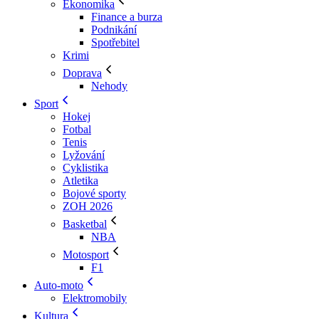
Ekonomika
Finance a burza
Podnikání
Spotřebitel
Krimi
Doprava
Nehody
Sport
Hokej
Fotbal
Tenis
Lyžování
Cyklistika
Atletika
Bojové sporty
ZOH 2026
Basketbal
NBA
Motosport
F1
Auto-moto
Elektromobily
Kultura