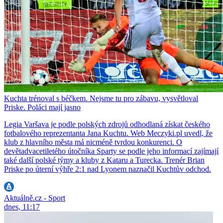
Kuchta trénoval s béčkem. Nejsme tu pro zábavu, vysvětloval
Priske. Poláci mají jasno
Legia Varšava je podle polských zdrojů odhodlaná získat českého
fotbalového reprezentanta Jana Kuchtu. Web Meczyki.pl uvedl, že
klub z hlavního města má nicméně tvrdou konkurenci. O
devětadvacetiletého útočníka Sparty se podle jeho informací zajímají
také další polské týmy a kluby z Kataru a Turecka. Trenér Brian
Priske po úterní výhře 2:1 nad Lyonem naznačil Kuchtův odchod.
Aktuálně.cz - Sport
dnes, 11:17