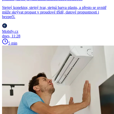
Stejný konektor, stejný tvar, stejná barva plastu, a přesto se uvnitř
může skrývat propast v proudové třídě, datové propustnosti i
bezpečí.
Mobify.cz
dnes, 11:28
5 min