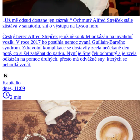
„Už mě odsud dostane jen zázrak.“ Ochrnutý Alfred Strejček stále
zůstává v sanatoriu, sní o výstupu na Lysou horu
Český herec Alfred Strejček je už několik let odkázán na invalidní
vozík. V roce 2017 ho postihla nemoc zvaná Guillain-Barrého
syndrom. Zdravotní komplikace se dostavily zcela nečekaně den
poté, co si šel zaběhat do parku. Nyní je Strejček ochrnutý a je zcela
odkázán na pomoc druhých, přesto má odvážné sny, kterých se
nehodlá vzdát.
Kapitalio
dnes, 11:09
2 min