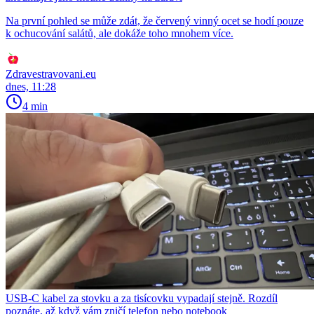
Na první pohled se může zdát, že červený vinný ocet se hodí pouze
k ochucování salátů, ale dokáže toho mnohem více.
Zdravestravovani.eu
dnes, 11:28
4 min
USB-C kabel za stovku a za tisícovku vypadají stejně. Rozdíl
poznáte, až když vám zničí telefon nebo notebook