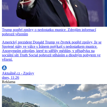
Trump popřel zprávy o nedostatku munice. Zdrojům informací
pohrozil vězením
Americký prezident Donald Trump ve čtvrtek popřel zprávy, že se
Spojené státy ve válce s Íránem potýkají s nedostatkem munice.
Anonymním zdrojům, které to sdělily médiím, v příspěvku na
sociální síti Truth Social pohrozil stíháním a dlouhým pobytem ve
vězení.
Aktuálně.cz - Zprávy
dnes, 11:26
Reklama