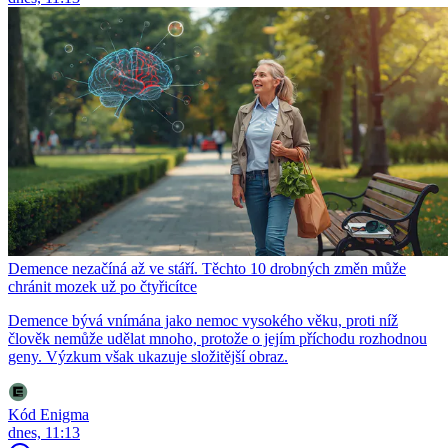
Demence nezačíná až ve stáří. Těchto 10 drobných změn může
chránit mozek už po čtyřicítce
Demence bývá vnímána jako nemoc vysokého věku, proti níž
člověk nemůže udělat mnoho, protože o jejím příchodu rozhodnou
geny. Výzkum však ukazuje složitější obraz.
Kód Enigma
dnes, 11:13