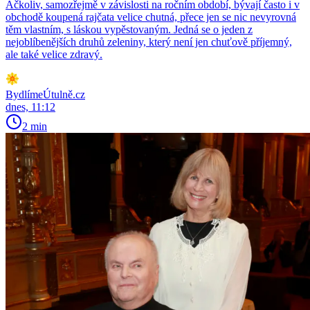
Ačkoliv, samozřejmě v závislosti na ročním období, bývají často i v
obchodě koupená rajčata velice chutná, přece jen se nic nevyrovná
těm vlastním, s láskou vypěstovaným. Jedná se o jeden z
nejoblíbenějších druhů zeleniny, který není jen chuťově příjemný,
ale také velice zdravý.
BydlímeÚtulně.cz
dnes, 11:12
2 min