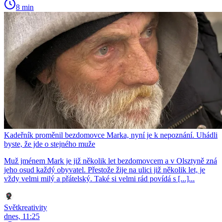
8 min
Kadeřník proměnil bezdomovce Marka, nyní je k nepoznání. Uhádli
byste, že jde o stejného muže
Muž jménem Mark je již několik let bezdomovcem a v Olsztyně zná
jeho osud každý obyvatel. Přestože žije na ulici již několik let, je
vždy velmi milý a přátelský. Také si velmi rád povídá s [...]...
Světkreativity
dnes, 11:25