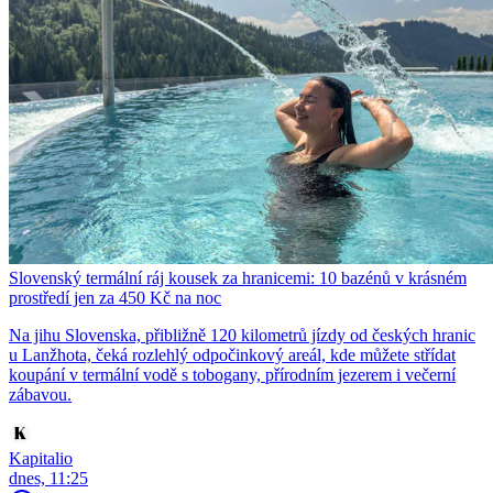
Slovenský termální ráj kousek za hranicemi: 10 bazénů v krásném
prostředí jen za 450 Kč na noc
Na jihu Slovenska, přibližně 120 kilometrů jízdy od českých hranic
u Lanžhota, čeká rozlehlý odpočinkový areál, kde můžete střídat
koupání v termální vodě s tobogany, přírodním jezerem i večerní
zábavou.
Kapitalio
dnes, 11:25