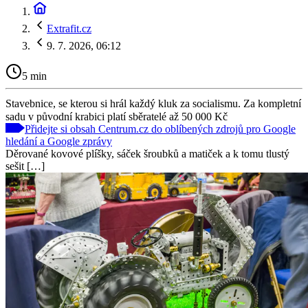
Extrafit.cz
9. 7. 2026, 06:12
5 min
Stavebnice, se kterou si hrál každý kluk za socialismu. Za kompletní
sadu v původní krabici platí sběratelé až 50 000 Kč
Přidejte si obsah Centrum.cz do oblíbených zdrojů pro Google
hledání a Google zprávy
Děrované kovové plíšky, sáček šroubků a matiček a k tomu tlustý
sešit […]