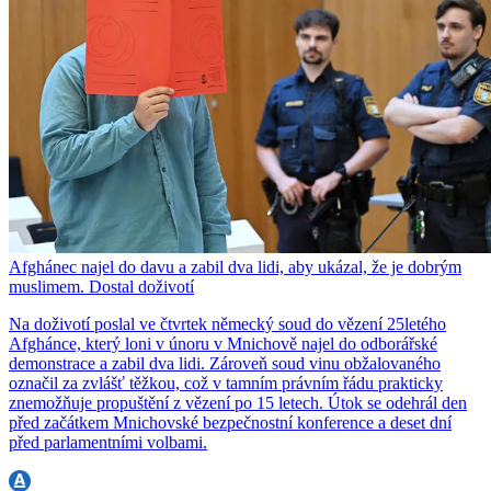
Afghánec najel do davu a zabil dva lidi, aby ukázal, že je dobrým
muslimem. Dostal doživotí
Na doživotí poslal ve čtvrtek německý soud do vězení 25letého
Afghánce, který loni v únoru v Mnichově najel do odborářské
demonstrace a zabil dva lidi. Zároveň soud vinu obžalovaného
označil za zvlášť těžkou, což v tamním právním řádu prakticky
znemožňuje propuštění z vězení po 15 letech. Útok se odehrál den
před začátkem Mnichovské bezpečnostní konference a deset dní
před parlamentními volbami.