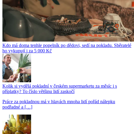
Kdo má doma tenhle popelník po dědovi, sedí na pokladu. Sběratelé
ho vykupují i za 5 000 Kč
Kolik si vydělá pokladní v českém supermarketu za měsíc i s
příplatky? To číslo většinu lidí zaskočí
Práce za pokladnou má v hlavách mnoha lidí pořád nálepku
podřadné a […]