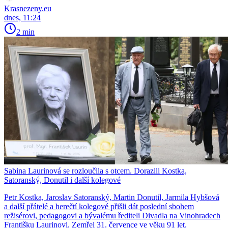
Krasnezeny.eu
dnes, 11:24
2 min
Sabina Laurinová se rozloučila s otcem. Dorazili Kostka,
Satoranský, Donutil i další kolegové
Petr Kostka, Jaroslav Satoranský, Martin Donutil, Jarmila Hybšová
a další přátelé a herečtí kolegové přišli dát poslední sbohem
režisérovi, pedagogovi a bývalému řediteli Divadla na Vinohradech
Františku Laurinovi. Zemřel 31. července ve věku 91 let.