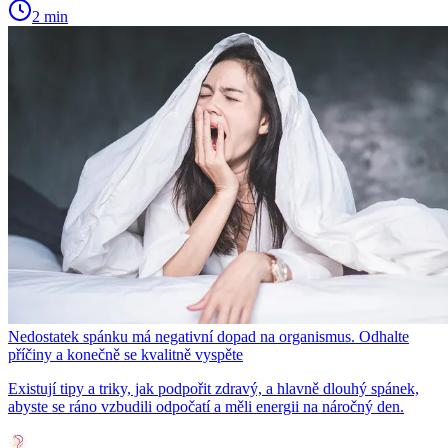
2 min
Nedostatek spánku má negativní dopad na organismus. Odhalte
příčiny a konečně se kvalitně vyspěte
Existují tipy a triky, jak podpořit zdravý, a hlavně dlouhý spánek,
abyste se ráno vzbudili odpočatí a měli energii na náročný den.