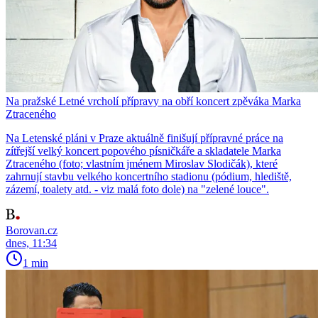
Na pražské Letné vrcholí přípravy na obří koncert zpěváka Marka
Ztraceného
Na Letenské pláni v Praze aktuálně finišují přípravné práce na
zítřejší velký koncert popového písničkáře a skladatele Marka
Ztraceného (foto; vlastním jménem Miroslav Slodičák), které
zahrnují stavbu velkého koncertního stadionu (pódium, hlediště,
zázemí, toalety atd. - viz malá foto dole) na "zelené louce".
Borovan.cz
dnes, 11:34
1 min