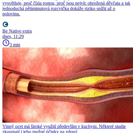
vysvětluje, proč čísla rostou, proč jsou nejvíc ohrožená děvčata a jak
jednoduchá pětiminutová rozcvička dokáže riziko snížit až o
polovinu.
Be Native extra
dnes, 11:29
3 min
Vinný ocet má široké využití především v kuchyni. Některé studie
zkoumají i jeho možné účinky na zdraví