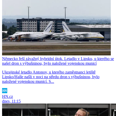
Německo řeší závažný hybridní útok. Letadlo v Lipsku, u kterého se
našel dron s výbušninou, bylo naložené vojenskou municí
Ukrajinské letadlo Antonov, u kterého zaměstnanci letiště
Lipsko/Halle našli v noci na středu dron s výbušninou, bylo
naložené vojenskou municí. S...
HN.cz
dnes, 11:15