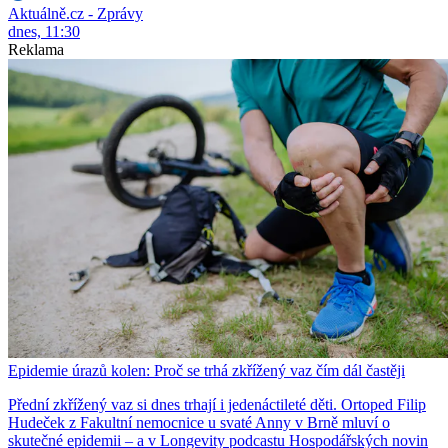
Aktuálně.cz - Zprávy
dnes, 11:30
Reklama
Epidemie úrazů kolen: Proč se trhá zkřížený vaz čím dál častěji
Přední zkřížený vaz si dnes trhají i jedenáctileté děti. Ortoped Filip
Hudeček z Fakultní nemocnice u svaté Anny v Brně mluví o
skutečné epidemii – a v Longevity podcastu Hospodářských novin