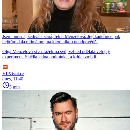
Jsem hnusná, šedivá a stará, řekla Menzelová. Její kadeřnice pak
hejtrům dala ultimátum, na které nikdo neodpověděl
Olga Menzelová si z urážek na svůj vzhled udělala veřejný
experiment. Stačila jedna podmínka, a kritici zmlkli.
VIPživot.cz
dnes, 11:40
3 min