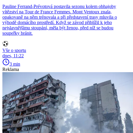
Pauline Ferrand-Prévotová postavila sezonu kolem obhajoby
vítězství na Tour de France Femmes. Mont Ventoux znala,
opakovaně na něm trénovala a při představení trasy mluvila o
výhodě domácího prostředí. Když se závod přiblížil k jeho
nejslavnějšímu stoupání, měla být ženou, před níž se budou
soupeřky bránit.
Vše o sportu
dnes, 11:22
3 min
Reklama