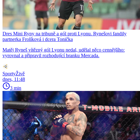
Dres Mini Ryny na tribuně a gól proti Lyonu. Rynešovi fandily
partnerka Frolíková i dcera Tonička
Matěj Ryneš vítězný gól Lyonu nedal, udělal něco cennějšího:
vyrovnal a připravil rozhodující branku Mercada.
SportyŽivě
dnes, 11:48
3 min