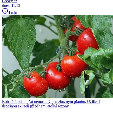
Cooky.cz
dnes, 11:13
4 min
Bohatá úroda rajčat nemusí být jen zbožným přáním. Užijte si
úspěšnou sklizeň již během letošní sezony