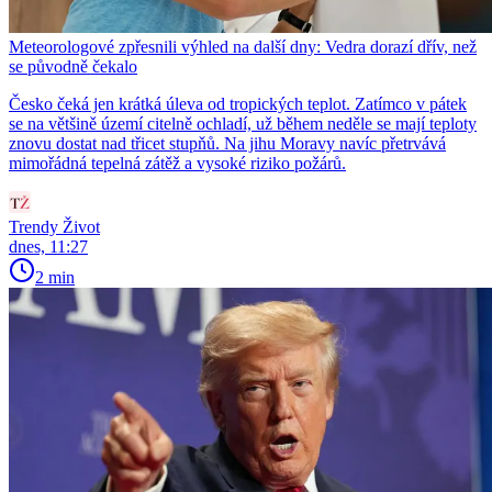
Meteorologové zpřesnili výhled na další dny: Vedra dorazí dřív, než
se původně čekalo
Česko čeká jen krátká úleva od tropických teplot. Zatímco v pátek
se na většině území citelně ochladí, už během neděle se mají teploty
znovu dostat nad třicet stupňů. Na jihu Moravy navíc přetrvává
mimořádná tepelná zátěž a vysoké riziko požárů.
Trendy Život
dnes, 11:27
2 min