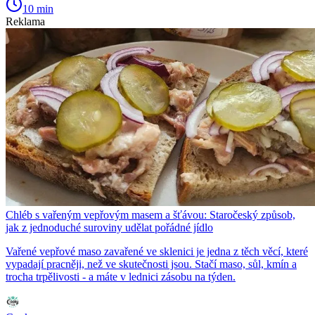
10 min
Reklama
Chléb s vařeným vepřovým masem a šťávou: Staročeský způsob,
jak z jednoduché suroviny udělat pořádné jídlo
Vařené vepřové maso zavařené ve sklenici je jedna z těch věcí, které
vypadají pracněji, než ve skutečnosti jsou. Stačí maso, sůl, kmín a
trocha trpělivosti - a máte v lednici zásobu na týden.