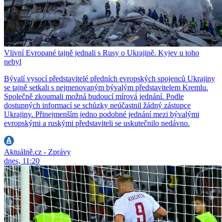
Vlivní Evropané tajně jednali s Rusy o Ukrajině. Kyjev u toho
nebyl
Bývalí vysocí představitelé předních evropských spojenců Ukrajiny
se tajně setkali s nejmenovaným bývalým představitelem Kremlu.
Společně zkoumali možná budoucí mírová jednání. Podle
dostupných informací se schůzky neúčastnil žádný zástupce
Ukrajiny. Přinejmenším jedno podobné jednání mezi bývalými
evropskými a ruskými představiteli se uskutečnilo nedávno.
Aktuálně.cz - Zprávy
dnes, 11:20