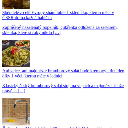
Sběratelé z celé Evropy shání tuhle 1 skleničku, kterou měla v
ČSSR doma každá babička
Zaprášený nazelenalý popelník, cukřenka odložená za servisem,
sklenka, které si roky nikdo […]
Ani vejce, ani majonéza: bramborový salát bude krémový i třetí den
díky 1 věci, kterou máte v lednici
Klasický český bramborový salát stojí na vejcích a majonéze. Jenže
právě ta […]