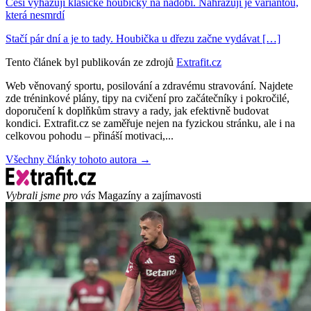
Češi vyhazují klasické houbičky na nádobí. Nahrazují je variantou,
která nesmrdí
Stačí pár dní a je to tady. Houbička u dřezu začne vydávat […]
Tento článek byl publikován ze zdrojů
Extrafit.cz
Web věnovaný sportu, posilování a zdravému stravování. Najdete
zde tréninkové plány, tipy na cvičení pro začátečníky i pokročilé,
doporučení k doplňkům stravy a rady, jak efektivně budovat
kondici. Extrafit.cz se zaměřuje nejen na fyzickou stránku, ale i na
celkovou pohodu – přináší motivaci,...
Všechny články tohoto autora →
Vybrali jsme pro vás
Magazíny a zajímavosti