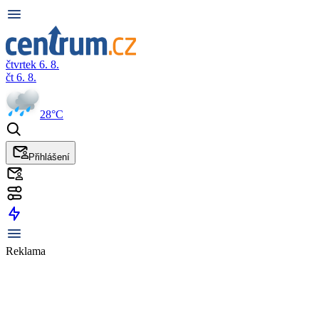
čtvrtek 6. 8.
čt 6. 8.
28°C
Přihlášení
Reklama