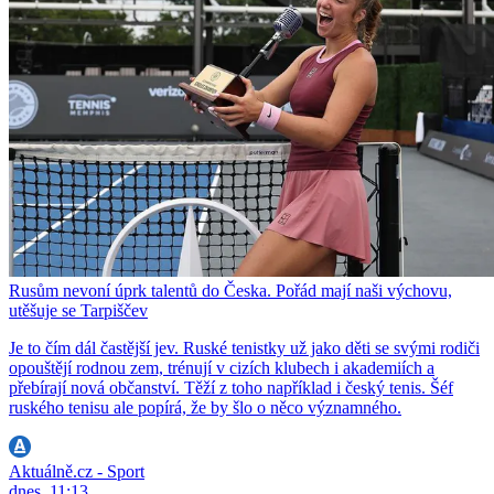
Rusům nevoní úprk talentů do Česka. Pořád mají naši výchovu,
utěšuje se Tarpiščev
Je to čím dál častější jev. Ruské tenistky už jako děti se svými rodiči
opouštějí rodnou zem, trénují v cizích klubech i akademiích a
přebírají nová občanství. Těží z toho například i český tenis. Šéf
ruského tenisu ale popírá, že by šlo o něco významného.
Aktuálně.cz - Sport
dnes, 11:13