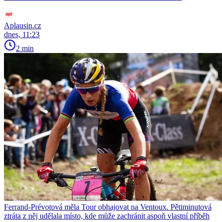
Aplausin.cz
dnes, 11:23
2 min
Ferrand-Prévotová měla Tour obhajovat na Ventoux. Pětiminutová
ztráta z něj udělala místo, kde může zachránit aspoň vlastní příběh