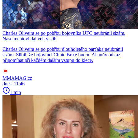
Charles Oliveira se po pohřbu bojovníka UFC neubránil slzám.
Nascimentovi dal velký slib
Charles Oliveira se po pohřbu dlouholetého parťáka neubránil
slzám. Slíbil, že bojovníci Chute Boxe budou Allanův odkaz
připomínat při každém dalším vstupu do klece.
MMAMAG.cz
dnes, 11:46
1 min