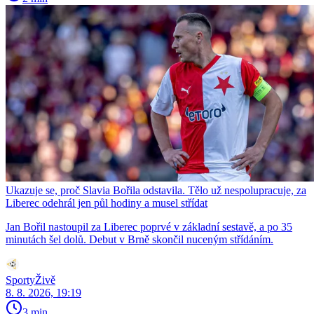
Ukazuje se, proč Slavia Bořila odstavila. Tělo už nespolupracuje, za
Liberec odehrál jen půl hodiny a musel střídat
Jan Bořil nastoupil za Liberec poprvé v základní sestavě, a po 35
minutách šel dolů. Debut v Brně skončil nuceným střídáním.
SportyŽivě
8. 8. 2026, 19:19
3 min