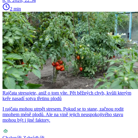
8. 8. 2026, 22:54
2 min
Rajčata stresujete, aniž o tom víte. Pět běžných chyb, kvůli kterým
keře nasadí sotva třetinu plodů
I rajčata mohou utrpět stresem. Pokud se to stane, začnou rodit
mnohem méně plodů. Ale na vině jejich neuspokojivého stavu
mohou být i jiné faktory.
Chalupáři-Zahrádkáři