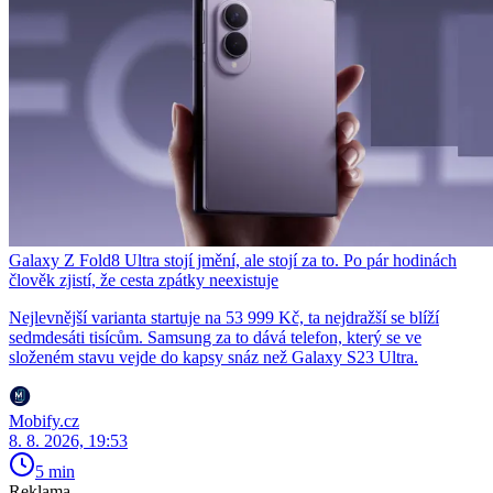
Galaxy Z Fold8 Ultra stojí jmění, ale stojí za to. Po pár hodinách
člověk zjistí, že cesta zpátky neexistuje
Nejlevnější varianta startuje na 53 999 Kč, ta nejdražší se blíží
sedmdesáti tisícům. Samsung za to dává telefon, který se ve
složeném stavu vejde do kapsy snáz než Galaxy S23 Ultra.
Mobify.cz
8. 8. 2026, 19:53
5 min
Reklama