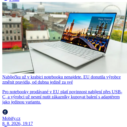
Nabíječku už v krabici notebooku nenajdete. EU donutila výrobce
změnit pravidla, od dubna jedině za své
Pro notebooky prodávané v EU platí povinnost nabíjení přes USB-
C, a výrobci už nesmí nutit zákazníky kupovat balení s adaptérem
jako jedinou variantu.
Mobify.cz
8. 8. 2026, 19:17