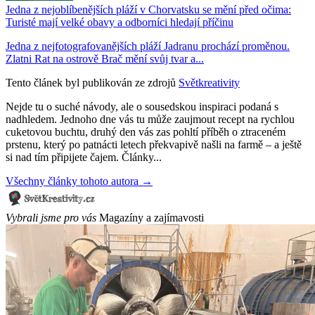
Jedna z nejoblíbenějších pláží v Chorvatsku se mění před očima:
Turisté mají velké obavy a odborníci hledají příčinu
Jedna z nejfotografovanějších pláží Jadranu prochází proměnou.
Zlatni Rat na ostrově Brač mění svůj tvar a...
Tento článek byl publikován ze zdrojů
Světkreativity
Nejde tu o suché návody, ale o sousedskou inspiraci podaná s
nadhledem. Jednoho dne vás tu může zaujmout recept na rychlou
cuketovou buchtu, druhý den vás zas pohltí příběh o ztraceném
prstenu, který po patnácti letech překvapivě našli na farmě – a ještě
si nad tím připijete čajem. Články...
Všechny články tohoto autora →
Vybrali jsme pro vás
Magazíny a zajímavosti