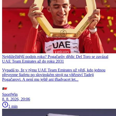
Nejdůležitější podpis roku? Pogačarův dědic Del Toro se zavázal
UAE Team Emirates až do roku 2031
Vypadá to, že v týmu UAE Team Emirates už vědí, kdo jednou
převezme štafetu po slovinském stroji na vítězství Tadeji
Pogačarovi. A není mu ještě ani třiadvacet let...
SportWin
8. 8. 2026, 20:06
1 min