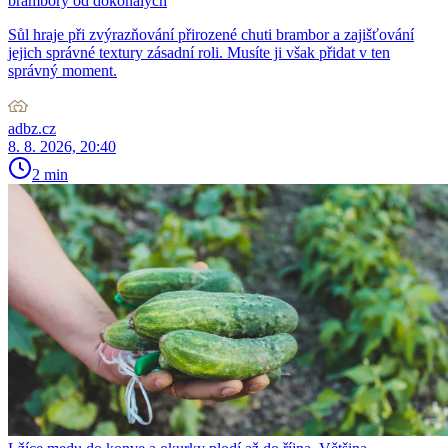
brambory od dokonalých
Sůl hraje při zvýrazňování přirozené chuti brambor a zajišťování
jejich správné textury zásadní roli. Musíte ji však přidat v ten
správný moment.
adbz.cz
8. 8. 2026, 20:40
2 min