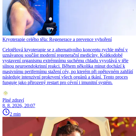
Kryoterapie celého těla: Regenerace a prevence vyhoření
Celotělová kryoterapie se z alternativního konceptu rychle mění v
uznávanou součást moderní regenerační medicíny. Krátkodobé
vystavení organismu extrémnímu suchému chladu vyvolává v těle
silnou neuroendokrinní reakci. Během několika minut dochází k
masivnímu perifernímu stažení cév, po kterém při opětovném zahřátí
následuje intenzivní prokrvení všech orgánů a tkání. Tento proces
funguje jako přirozený restart pro cévní i imunitní systém.
Plné zdraví
8. 8. 2026, 20:07
2 min