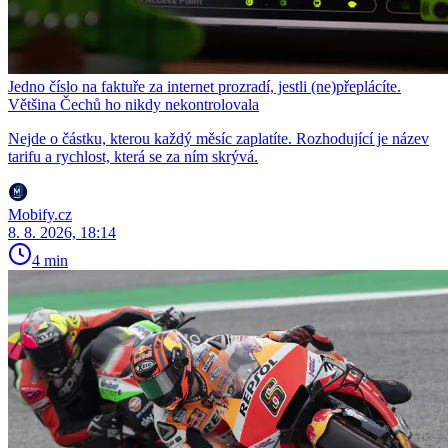
Jedno číslo na faktuře za internet prozradí, jestli (ne)přeplácíte.
Většina Čechů ho nikdy nekontrolovala
Nejde o částku, kterou každý měsíc zaplatíte. Rozhodující je název
tarifu a rychlost, která se za ním skrývá.
Mobify.cz
8. 8. 2026, 18:14
4 min