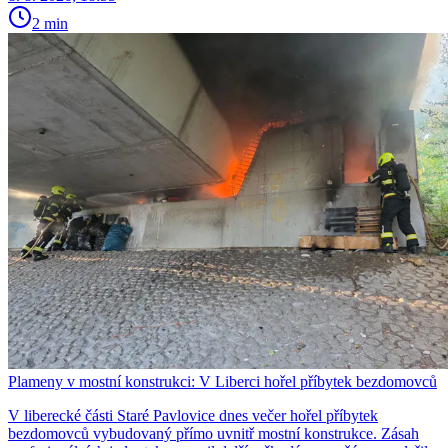
2 min
Plameny v mostní konstrukci: V Liberci hořel příbytek bezdomovců
V liberecké části Staré Pavlovice dnes večer hořel příbytek
bezdomovců vybudovaný přímo uvnitř mostní konstrukce. Zásah