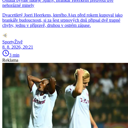
Ostuda bývalé naděje Sparty. Brankář Heerkens předvedl dvě
nehorázné minely
Dvacetiletý Joeri Heerkens, kterého Ajax před rokem kupoval jako
brankáře budoucnosti, si za šest srpnových dnů připsal dvě trapné
chyby, jednu v přípravě, druhou v ostrém zápase.
SportyŽivě
8. 8. 2026, 20:21
3 min
Reklama