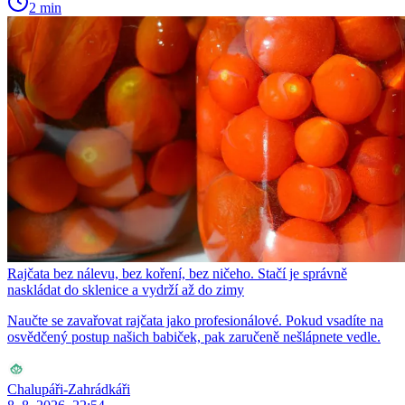
2 min
Rajčata bez nálevu, bez koření, bez ničeho. Stačí je správně
naskládat do sklenice a vydrží až do zimy
Naučte se zavařovat rajčata jako profesionálové. Pokud vsadíte na
osvědčený postup našich babiček, pak zaručeně nešlápnete vedle.
Chalupáři-Zahrádkáři