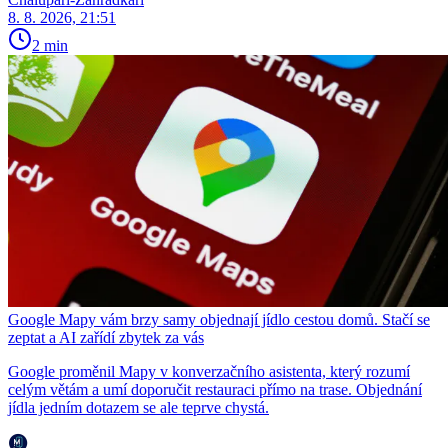
8. 8. 2026, 21:51
2 min
Google Mapy vám brzy samy objednají jídlo cestou domů. Stačí se
zeptat a AI zařídí zbytek za vás
Google proměnil Mapy v konverzačního asistenta, který rozumí
celým větám a umí doporučit restauraci přímo na trase. Objednání
jídla jedním dotazem se ale teprve chystá.