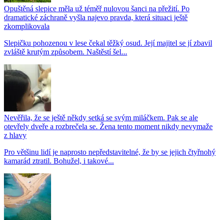
Opuštěná slepice měla už téměř nulovou šanci na přežití. Po
dramatické záchraně vyšla najevo pravda, která situaci ještě
zkomplikovala
Slepičku pohozenou v lese čekal těžký osud. Její majitel se jí zbavil
zvláště krutým způsobem. Naštěstí šel...
Nevěřila, že se ještě někdy setká se svým miláčkem. Pak se ale
otevřely dveře a rozbrečela se. Žena tento moment nikdy nevymaže
z hlavy
Pro většinu lidí je naprosto nepředstavitelné, že by se jejich čtyřnohý
kamarád ztratil. Bohužel, i takové...