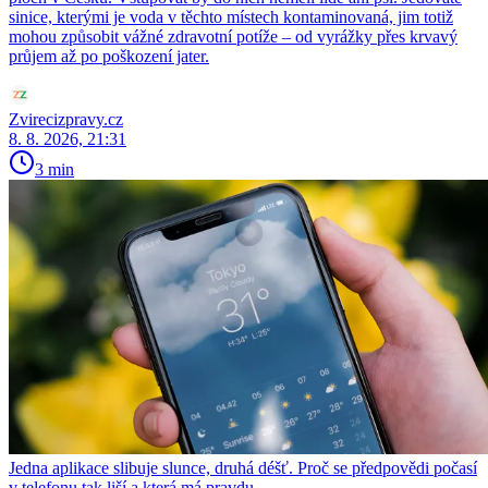
sinice, kterými je voda v těchto místech kontaminovaná, jim totiž
mohou způsobit vážné zdravotní potíže – od vyrážky přes krvavý
průjem až po poškození jater.
Zvirecizpravy.cz
8. 8. 2026, 21:31
3 min
Jedna aplikace slibuje slunce, druhá déšť. Proč se předpovědi počasí
v telefonu tak liší a která má pravdu