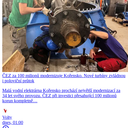
ČEZ za 100 milionů modernizuje Kořensko. Nové turbíny zvládnou
i poloviční průtok
Malá vodní elektrárna Kořensko prochází největší modernizací za
34 let svého provozu. ČEZ při investici přesahující 100 milionů
korun kompletně…
Volty
dnes, 01:00