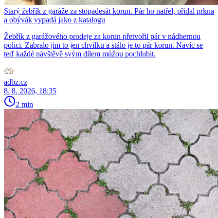
Starý žebřík z garáže za stopadesát korun. Pár ho natřel, přidal prkna
a obývák vypadá jako z katalogu
Žebřík z garážového prodeje za korun přetvořil pár v nádhernou
polici. Zabralo jim to jen chvilku a stálo je to pár korun. Navíc se
teď každé návštěvě svým dílem můžou pochlubit.
adbz.cz
8. 8. 2026, 18:35
2 min