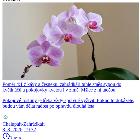
Poměr 4:1 z kávy a česneku: zahrádkáři tuhle směs sypou do
květináčů a pokojovky kvetou i v zimě. Mšice z ní utečou
Pokojové rostliny je třeba vždy správně vyživit. Pokud to dokážete,
budou vám dělat radost po opravdu dlouhá léta.
Chalupáři-Zahrádkáři
8. 8. 2026, 19:32
2 min