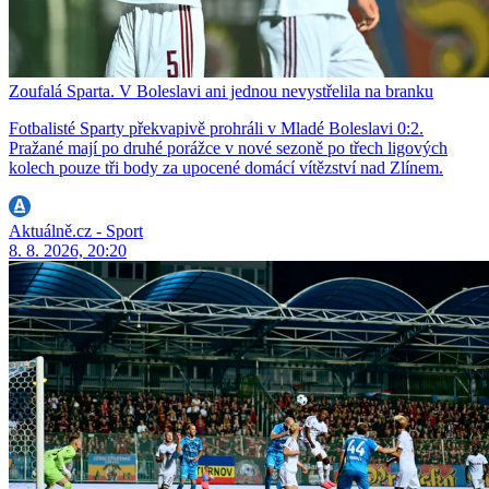
Zoufalá Sparta. V Boleslavi ani jednou nevystřelila na branku
Fotbalisté Sparty překvapivě prohráli v Mladé Boleslavi 0:2.
Pražané mají po druhé porážce v nové sezoně po třech ligových
kolech pouze tři body za upocené domácí vítězství nad Zlínem.
Aktuálně.cz - Sport
8. 8. 2026, 20:20