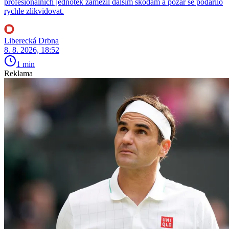
profesionálních jednotek zamezil dalším škodám a požár se podařilo
rychle zlikvidovat.
Liberecká Drbna
8. 8. 2026, 18:52
1 min
Reklama