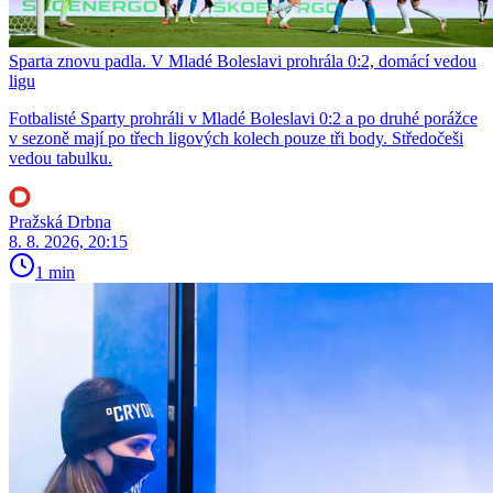
Sparta znovu padla. V Mladé Boleslavi prohrála 0:2, domácí vedou
ligu
Fotbalisté Sparty prohráli v Mladé Boleslavi 0:2 a po druhé porážce
v sezoně mají po třech ligových kolech pouze tři body. Středočeši
vedou tabulku.
Pražská Drbna
8. 8. 2026, 20:15
1 min