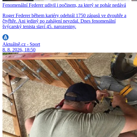
Fenomenální Federer udivil i počinem, za který se pohár nedává
Roger Federer během kariéry odehrál 1750 zápasů ve dvouhře a
čtyřhře. Ani jediný po zahájení nevzdal. Dnes fenomenální
švýcarský tenista slaví 45. narozeniny.
Aktuálně.cz - Sport
8. 8. 2026, 18:50