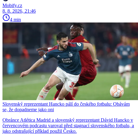
Mobify.cz
8. 8. 2026, 21:46
4 min
Slovenský reprezentant Hancko pálí do českého fotbalu: Obávám
se, že dopadneme jako oni
Obránce Atlética Madrid a slovenský reprezentant Dávid Hancko v
červencovém podcastu varoval před stagnací slovenského fotbalu, a
jako odstrašující příklad použil Česko.