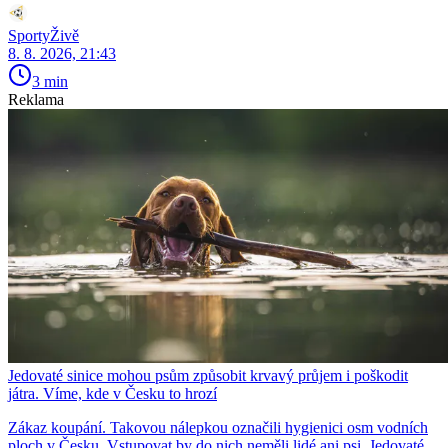
SportyŽivě
8. 8. 2026, 21:43
3 min
Reklama
Jedovaté sinice mohou psům způsobit krvavý průjem i poškodit
játra. Víme, kde v Česku to hrozí
Zákaz koupání. Takovou nálepkou označili hygienici osm vodních
ploch v Česku. Vstupovat by do nich neměli lidé ani psi. Jedovaté