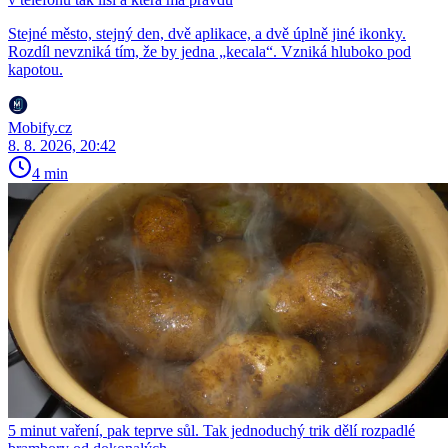
Stejné město, stejný den, dvě aplikace, a dvě úplně jiné ikonky.
Rozdíl nevzniká tím, že by jedna „kecala“. Vzniká hluboko pod
kapotou.
Mobify.cz
8. 8. 2026, 20:42
4 min
5 minut vaření, pak teprve sůl. Tak jednoduchý trik dělí rozpadlé