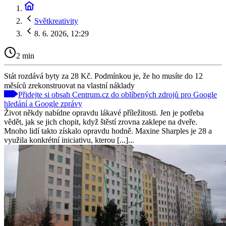
Světkreativity
8. 6. 2026, 12:29
2 min
Stát rozdává byty za 28 Kč. Podmínkou je, že ho musíte do 12
měsíců zrekonstruovat na vlastní náklady
Přidejte si obsah Centrum.cz do oblíbených zdrojů pro Google
hledání a Google zprávy
Život někdy nabídne opravdu lákavé příležitosti. Jen je potřeba
vědět, jak se jich chopit, když štěstí zrovna zaklepe na dveře.
Mnoho lidí takto získalo opravdu hodně. Maxine Sharples je 28 a
využila konkrétní iniciativu, kterou [...]...