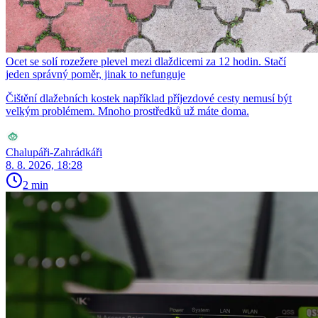
Ocet se solí rozežere plevel mezi dlaždicemi za 12 hodin. Stačí
jeden správný poměr, jinak to nefunguje
Čištění dlažebních kostek například příjezdové cesty nemusí být
velkým problémem. Mnoho prostředků už máte doma.
Chalupáři-Zahrádkáři
8. 8. 2026, 18:28
2 min