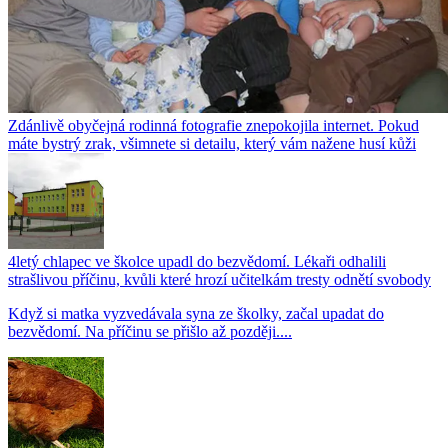
Zdánlivě obyčejná rodinná fotografie znepokojila internet. Pokud
máte bystrý zrak, všimnete si detailu, který vám nažene husí kůži
4letý chlapec ve školce upadl do bezvědomí. Lékaři odhalili
strašlivou příčinu, kvůli které hrozí učitelkám tresty odnětí svobody
Když si matka vyzvedávala syna ze školky, začal upadat do
bezvědomí. Na příčinu se přišlo až později....