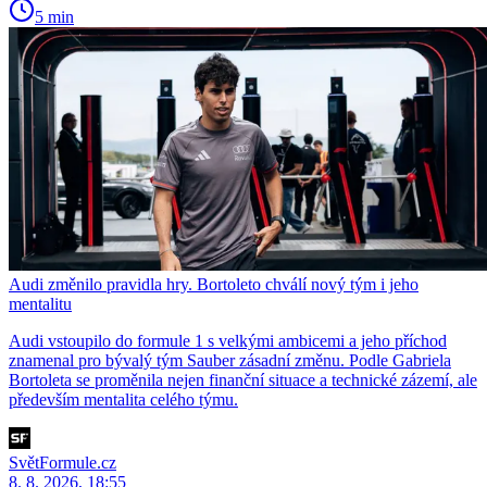
5 min
Audi změnilo pravidla hry. Bortoleto chválí nový tým i jeho
mentalitu
Audi vstoupilo do formule 1 s velkými ambicemi a jeho příchod
znamenal pro bývalý tým Sauber zásadní změnu. Podle Gabriela
Bortoleta se proměnila nejen finanční situace a technické zázemí, ale
především mentalita celého týmu.
SvětFormule.cz
8. 8. 2026, 18:55