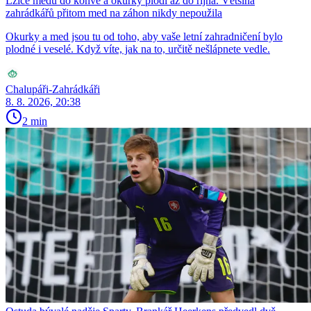
Lžíce medu do konve a okurky plodí až do října. Většina
zahrádkářů přitom med na záhon nikdy nepoužila
Okurky a med jsou tu od toho, aby vaše letní zahradničení bylo
plodné i veselé. Když víte, jak na to, určitě nešlápnete vedle.
Chalupáři-Zahrádkáři
8. 8. 2026, 20:38
2 min