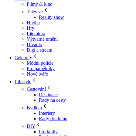
Filmy & kino
Televize
Reality show
Hudba
Hry
Literatura
Výtvarné umění
Divadlo
Digi a stream
Celebrity
Módní policie
Pro pamětníky
Nové tváře
Lifestyle
Cestování
Destinace
Rady na cesty
Bydlení
Interiery
Rady do domu
DIY
Pro kutily