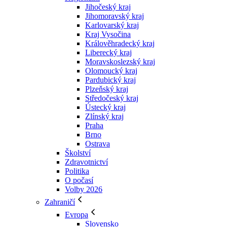
Jihočeský kraj
Jihomoravský kraj
Karlovarský kraj
Kraj Vysočina
Králověhradecký kraj
Liberecký kraj
Moravskoslezský kraj
Olomoucký kraj
Pardubický kraj
Plzeňský kraj
Středočeský kraj
Ústecký kraj
Zlínský kraj
Praha
Brno
Ostrava
Školství
Zdravotnictví
Politika
O počasí
Volby 2026
Zahraničí
Evropa
Slovensko