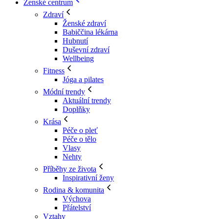
Ženské centrum
Zdraví
Ženské zdraví
Babiččina lékárna
Hubnutí
Duševní zdraví
Wellbeing
Fitness
Jóga a pilates
Módní trendy
Aktuální trendy
Doplňky
Krása
Péče o pleť
Péče o tělo
Vlasy
Nehty
Příběhy ze života
Inspirativní ženy
Rodina & komunita
Výchova
Přátelství
Vztahy