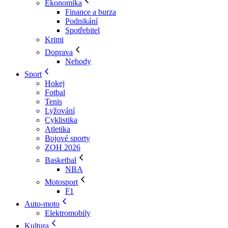
Ekonomika
Finance a burza
Podnikání
Spotřebitel
Krimi
Doprava
Nehody
Sport
Hokej
Fotbal
Tenis
Lyžování
Cyklistika
Atletika
Bojové sporty
ZOH 2026
Basketbal
NBA
Motosport
F1
Auto-moto
Elektromobily
Kultura