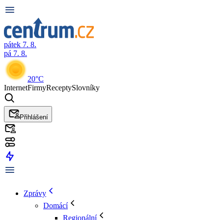
pátek 7. 8.
pá 7. 8.
20°C
Internet
Firmy
Recepty
Slovníky
Přihlášení
Zprávy
Domácí
Regionální