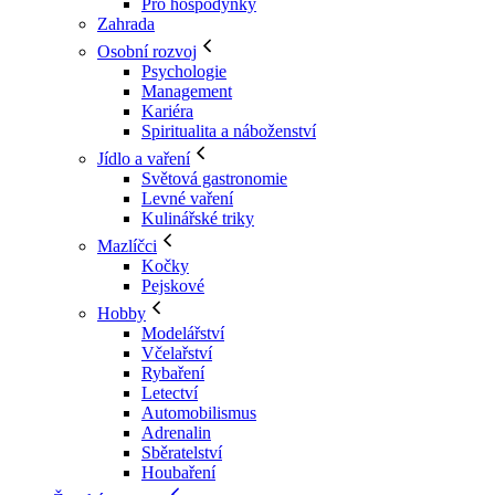
Pro hospodyňky
Zahrada
Osobní rozvoj
Psychologie
Management
Kariéra
Spiritualita a náboženství
Jídlo a vaření
Světová gastronomie
Levné vaření
Kulinářské triky
Mazlíčci
Kočky
Pejskové
Hobby
Modelářství
Včelařství
Rybaření
Letectví
Automobilismus
Adrenalin
Sběratelství
Houbaření