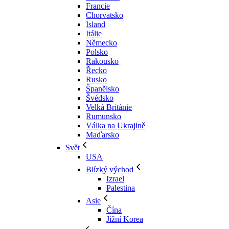
Francie
Chorvatsko
Island
Itálie
Německo
Polsko
Rakousko
Řecko
Rusko
Španělsko
Švédsko
Velká Británie
Rumunsko
Válka na Ukrajině
Maďarsko
Svět
USA
Blízký východ
Izrael
Palestina
Asie
Čína
Jižní Korea