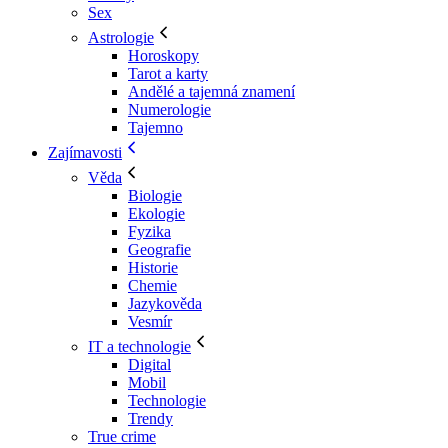
Sex
Astrologie
Horoskopy
Tarot a karty
Andělé a tajemná znamení
Numerologie
Tajemno
Zajímavosti
Věda
Biologie
Ekologie
Fyzika
Geografie
Historie
Chemie
Jazykověda
Vesmír
IT a technologie
Digital
Mobil
Technologie
Trendy
True crime