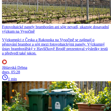
Fotovoltaické panely bramborám ani sóje nevadí, ukazuje dosavadní
výzkum na Vysočině
Výzkumníci z Česka a Rakouska na Vysočině se zajímají o
pěstování brambor a sóji mezi fotovoltaickými panely. Výzkumný
ústav bramborářský v Havlíčkově Brodě prezentoval výsledky testů
a předvedl také jakon.
Jihlavská Drbna
dnes, 05:28
1 min