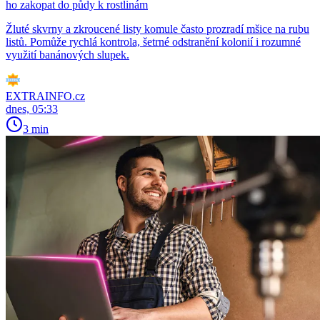
ho zakopat do půdy k rostlinám
Žluté skvrny a zkroucené listy komule často prozradí mšice na rubu
listů. Pomůže rychlá kontrola, šetrné odstranění kolonií i rozumné
využití banánových slupek.
EXTRAINFO.cz
dnes, 05:33
3 min