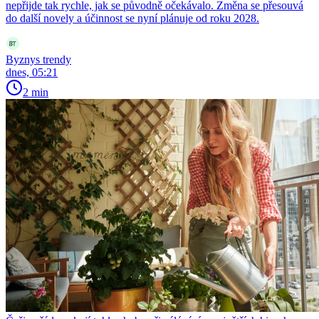
nepřijde tak rychle, jak se původně očekávalo. Změna se přesouvá
do další novely a účinnost se nyní plánuje od roku 2028.
Byznys trendy
dnes, 05:21
2 min