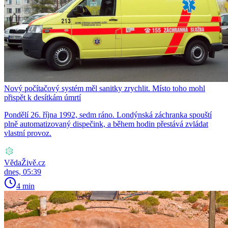
Nový počítačový systém měl sanitky zrychlit. Místo toho mohl
přispět k desítkám úmrtí
Pondělí 26. října 1992, sedm ráno. Londýnská záchranka spouští
plně automatizovaný dispečink, a během hodin přestává zvládat
vlastní provoz.
VědaŽivě.cz
dnes, 05:39
4 min