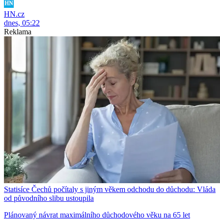
HN.cz
dnes, 05:22
Reklama
Statisíce Čechů počítaly s jiným věkem odchodu do důchodu: Vláda
od původního slibu ustoupila
Plánovaný návrat maximálního důchodového věku na 65 let