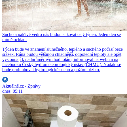
Sucho a palčivé vedro nás budou sužovat celý týden. Jeden den se
mírně ochladí
Týden bude ve znamení slunečného, teplého a suchého počasí beze
srážek. Rána budou většinou chladnější, odpolední teploty ale opět
vystoupají k nadprůměrným hodnotám, informoval na webu a na
facebooku Český hydrometeorologický ústav (ČHMÚ). Nadále se
bude prohlubovat hydrologické sucho a požární riziko.
Aktuálně.cz - Zprávy
dnes, 05:11