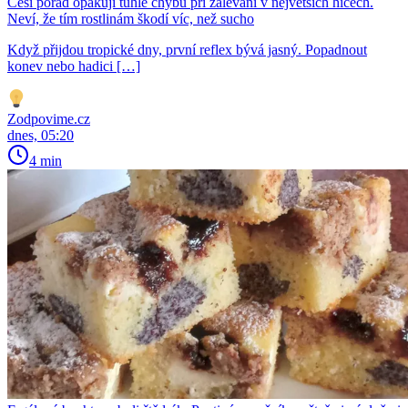
Češi pořád opakují tuhle chybu při zálévání v největších hicech.
Neví, že tím rostlinám škodí víc, než sucho
Když přijdou tropické dny, první reflex bývá jasný. Popadnout
konev nebo hadici […]
Zodpovime.cz
dnes, 05:20
4 min