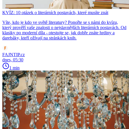
KVÍZ: 10 otázek o literárních postavách, které musíte znát
Víte, kdo je kdo ve světě literatury? Ponořte se s námi do kvízu,
který prověří vaše znalosti o nejslavnějších literárních postavách. Od
klasiky po moderní díla - otestujte se, jak dobře znáte hrdiny a
darebáky, kteří ožívají na stránkách knih.
FAJNTIP.cz
dnes, 05:30
1 min