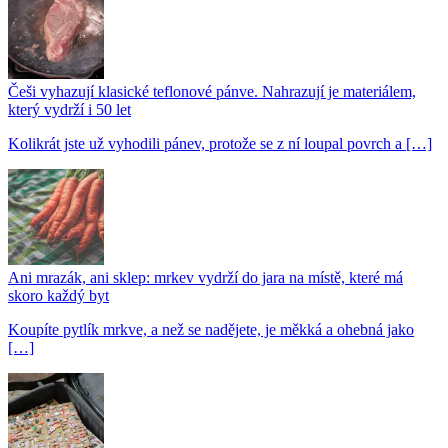
Češi vyhazují klasické teflonové pánve. Nahrazují je materiálem,
který vydrží i 50 let
Kolikrát jste už vyhodili pánev, protože se z ní loupal povrch a […]
Ani mrazák, ani sklep: mrkev vydrží do jara na místě, které má
skoro každý byt
Koupíte pytlík mrkve, a než se nadějete, je měkká a ohebná jako
[…]