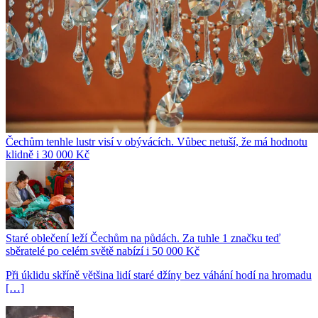
Čechům tenhle lustr visí v obývácích. Vůbec netuší, že má hodnotu
klidně i 30 000 Kč
Staré oblečení leží Čechům na půdách. Za tuhle 1 značku teď
sběratelé po celém světě nabízí i 50 000 Kč
Při úklidu skříně většina lidí staré džíny bez váhání hodí na hromadu
[…]