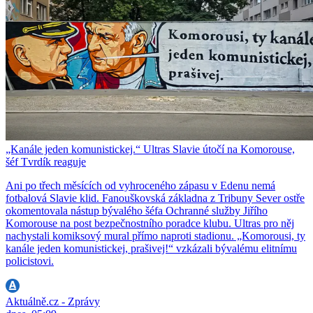
„Kanále jeden komunistickej.“ Ultras Slavie útočí na Komorouse,
šéf Tvrdík reaguje
Ani po třech měsících od vyhroceného zápasu v Edenu nemá
fotbalová Slavie klid. Fanouškovská základna z Tribuny Sever ostře
okomentovala nástup bývalého šéfa Ochranné služby Jiřího
Komorouse na post bezpečnostního poradce klubu. Ultras pro něj
nachystali komiksový mural přímo naproti stadionu. „Komorousi, ty
kanále jeden komunistickej, prašivej!“ vzkázali bývalému elitnímu
policistovi.
Aktuálně.cz - Zprávy