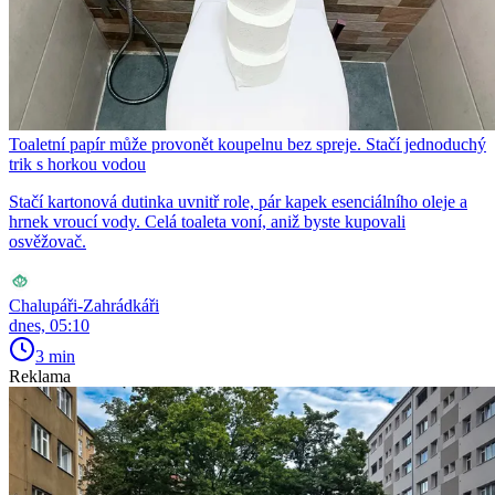
Toaletní papír může provonět koupelnu bez spreje. Stačí jednoduchý
trik s horkou vodou
Stačí kartonová dutinka uvnitř role, pár kapek esenciálního oleje a
hrnek vroucí vody. Celá toaleta voní, aniž byste kupovali
osvěžovač.
Chalupáři-Zahrádkáři
dnes, 05:10
3 min
Reklama