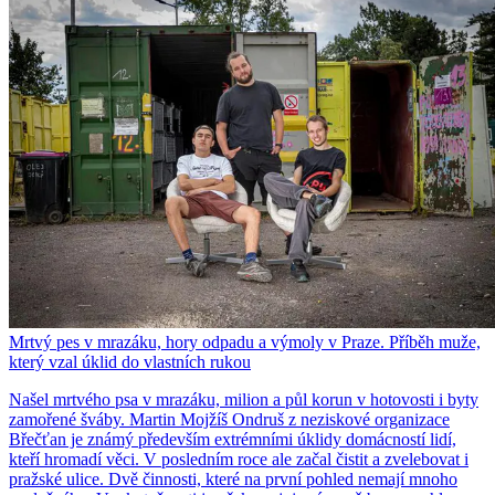
Mrtvý pes v mrazáku, hory odpadu a výmoly v Praze. Příběh muže,
který vzal úklid do vlastních rukou
Našel mrtvého psa v mrazáku, milion a půl korun v hotovosti i byty
zamořené šváby. Martin Mojžíš Ondruš z neziskové organizace
Břečťan je známý především extrémními úklidy domácností lidí,
kteří hromadí věci. V posledním roce ale začal čistit a zvelebovat i
pražské ulice. Dvě činnosti, které na první pohled nemají mnoho