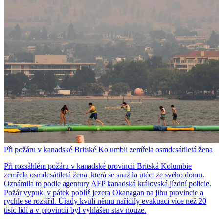
Při požáru v kanadské Britské Kolumbii zemřela osmdesátiletá žena
Při rozsáhlém požáru v kanadské provincii Britská Kolumbie
zemřela osmdesátiletá žena, která se snažila utéct ze svého domu.
Oznámila to podle agentury AFP kanadská královská jízdní policie.
Požár vypukl v pátek poblíž jezera Okanagan na jihu provincie a
rychle se rozšířil. Úřady kvůli němu nařídily evakuaci více než 20
tisíc lidí a v provincii byl vyhlášen stav nouze.