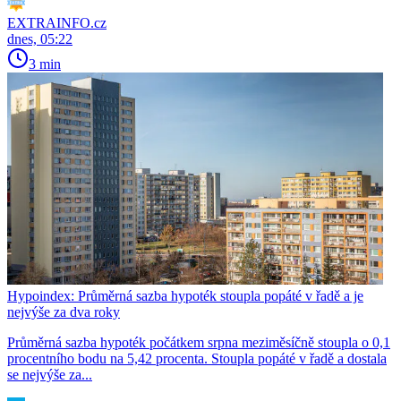
EXTRAINFO.cz
dnes, 05:22
3 min
Hypoindex: Průměrná sazba hypoték stoupla popáté v řadě a je
nejvýše za dva roky
Průměrná sazba hypoték počátkem srpna meziměsíčně stoupla o 0,1
procentního bodu na 5,42 procenta. Stoupla popáté v řadě a dostala
se nejvýše za...