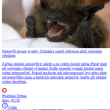
Netopýří invaze je tady. Ochránci varují veřejnost před večerním
větráním
Začíná období netopýřích záletů a po celém území města Plzně platí
při večerním větrání výstraha! Podle expertů vypadá letošní srpen
velmi nebezpečně. Pokud nechcete mít zdevastovaný byt nebo dům
od netopýřího trusu a hnijících mrtvolek netopýrů, buďte při větrání
velmi obezřetní.
Plzeňská Drbna
dnes, 05:35
3 min