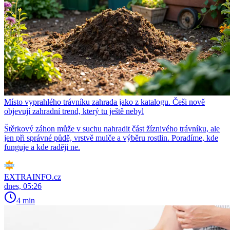
Místo vyprahlého trávníku zahrada jako z katalogu. Češi nově
objevují zahradní trend, který tu ještě nebyl
Štěrkový záhon může v suchu nahradit část žíznivého trávníku, ale
jen při správné půdě, vrstvě mulče a výběru rostlin. Poradíme, kde
funguje a kde raději ne.
EXTRAINFO.cz
dnes, 05:26
4 min