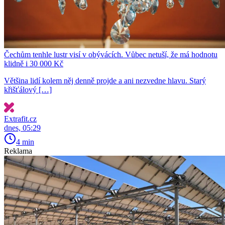
Čechům tenhle lustr visí v obývácích. Vůbec netuší, že má hodnotu
klidně i 30 000 Kč
Většina lidí kolem něj denně projde a ani nezvedne hlavu. Starý
křišťálový […]
Extrafit.cz
dnes, 05:29
4 min
Reklama