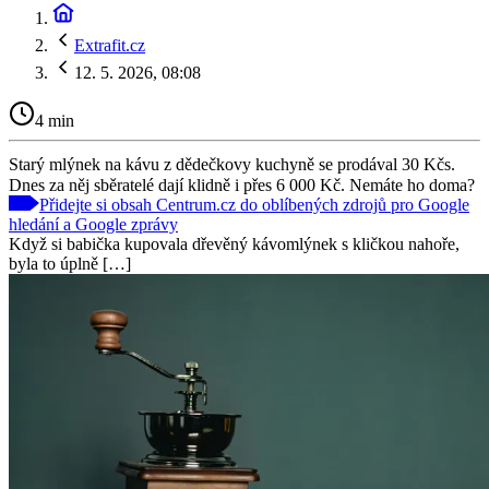
Extrafit.cz
12. 5. 2026, 08:08
4 min
Starý mlýnek na kávu z dědečkovy kuchyně se prodával 30 Kčs.
Dnes za něj sběratelé dají klidně i přes 6 000 Kč. Nemáte ho doma?
Přidejte si obsah Centrum.cz do oblíbených zdrojů pro Google
hledání a Google zprávy
Když si babička kupovala dřevěný kávomlýnek s kličkou nahoře,
byla to úplně […]