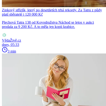
Zinkový střízlík, který po desetiletích trhá rekordy. Za Tatru z půdy
platí sběratelé i 120 000 Kč
Plechová Tatra 138 od Kovodružstva Náchod se letos v aukci
prodala za 9 200 Kč. A to měla jen kopii krabice.
VědaŽivě.cz
dnes, 05:33
3 min