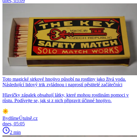
dnes, 05:09
Toto magické sirkové hnojivo působí na rostliny jako živá voda.
Následující lidový trik zvládnou i naprostí pěstitelé začátečníci
Hlavičky zápalek obsahují látky, které mohou rostlinám pomoci v
růstu. Podívejte se, jak si z nich připravit účinné hnojivo.
BydlímeÚtulně.cz
dnes, 05:05
2 min