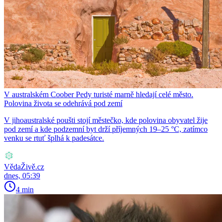
V australském Coober Pedy turisté marně hledají celé město.
Polovina života se odehrává pod zemí
V jihoaustralské poušti stojí městečko, kde polovina obyvatel žije
pod zemí a kde podzemní byt drží příjemných 19–25 °C, zatímco
venku se rtuť šplhá k padesátce.
VědaŽivě.cz
dnes, 05:39
4 min