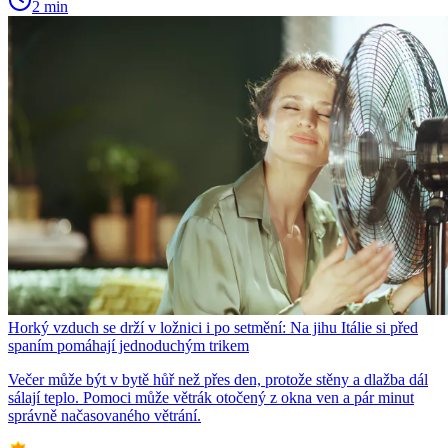
2 min
Horký vzduch se drží v ložnici i po setmění: Na jihu Itálie si před
spaním pomáhají jednoduchým trikem
Večer může být v bytě hůř než přes den, protože stěny a dlažba dál
sálají teplo. Pomoci může větrák otočený z okna ven a pár minut
správně načasovaného větrání.