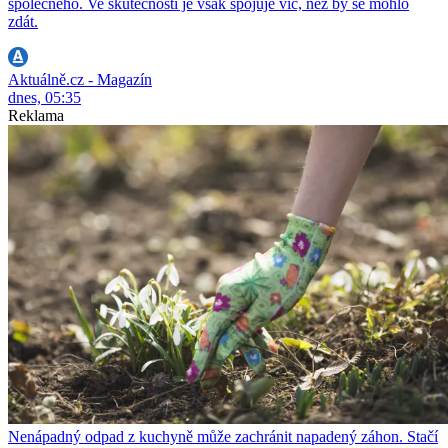
společného. Ve skutečnosti je však spojuje víc, než by se mohlo
zdát.
Aktuálně.cz - Magazín
dnes, 05:35
Reklama
Nenápadný odpad z kuchyně může zachránit napadený záhon. Stačí