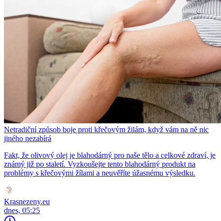
Netradiční způsob boje proti křečovým žilám, když vám na ně nic
jiného nezabírá
Fakt, že olivový olej je blahodárný pro naše tělo a celkové zdraví, je
známý již po staletí. Vyzkoušejte tento blahodárný produkt na
problémy s křečovými žílami a neuvěříte úžasnému výsledku.
Krasnezeny.eu
dnes, 05:25