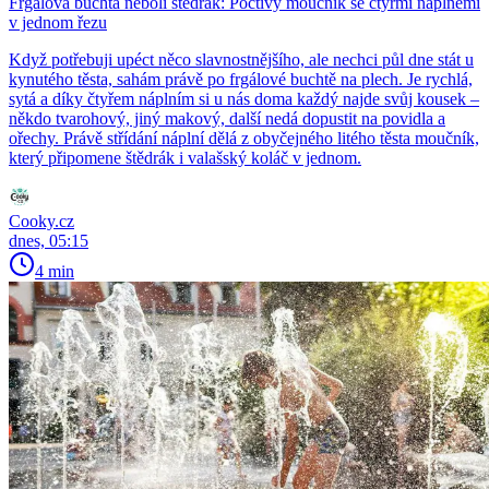
Frgálová buchta neboli štědrák: Poctivý moučník se čtyřmi náplněmi
v jednom řezu
Když potřebuji upéct něco slavnostnějšího, ale nechci půl dne stát u
kynutého těsta, sahám právě po frgálové buchtě na plech. Je rychlá,
sytá a díky čtyřem náplním si u nás doma každý najde svůj kousek –
někdo tvarohový, jiný makový, další nedá dopustit na povidla a
ořechy. Právě střídání náplní dělá z obyčejného litého těsta moučník,
který připomene štědrák i valašský koláč v jednom.
Cooky.cz
dnes, 05:15
4 min