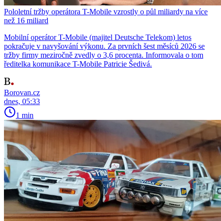
Pololetní tržby operátora T-Mobile vzrostly o půl miliardy na více
než 16 miliard
Mobilní operátor T-Mobile (majitel Deutsche Telekom) letos
pokračuje v navyšování výkonu. Za prvních šest měsíců 2026 se
tržby firmy meziročně zvedly o 3,6 procenta. Informovala o tom
ředitelka komunikace T-Mobile Patricie Šedivá.
Borovan.cz
dnes, 05:33
1 min