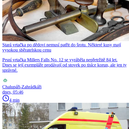
Stará vrtačka po dědovi nemusí patřit do šrotu. Některé kusy mají
vysokou sběratelskou cenu
Prsní vrtačka Millers Falls No. 12 se vyráběla nepřetržitě 84 let.
Dnes se její exempláře prodávají od stovek po tisíce korun, ale jen ty
správné.
Chalupáři-Zahrádkáři
dnes, 05:46
4 min