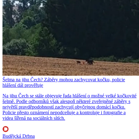
Šelma na jihu Čech? Záběry mohou zachycovat kočku, policie
hlášení dál prověřuje
Na jihu Čech se stále objevuje řada hlášení o možné velké kočkovité
šelmě. Podle odborníků však alespoň některé zveřejněné záběry s
největší pravděpodobností zachycují obyčejnou domácí kočku.
Policie přesto oznámení nepodceňuje a kontroluje i fotografie a
videa šířená na sociálních sítích.
Budějcká Drbna