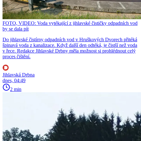
FOTO, VIDEO: Voda vytékající z jihlavské čističky odpadních vod
by se dala pít
Do jihlavské čistírny odpadních vod v Hruškových Dvorech přitéká
špinavá voda z kanalizace. Když další den odtéká, je čistší než voda
v řece. Redakce Jihlavské Drbny měla možnost si prohlédnout celý
proces čištění.
Jihlavská Drbna
dnes, 04:49
2 min