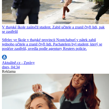
V thajské škole zaútočil student. Zabil učitele a zranil čtyři lidi, pak
se zastřelil
Střelec ve škole v thajské provincii Nontchaburí v pátek zabil
jednoho učitele a zranil čtyři lidi. Pachatelem byl student, který se
posléze zastřelil, uvedla podle agentury Reuters policie.
Aktuálně.cz - Zprávy
dnes, 04:34
Reklama