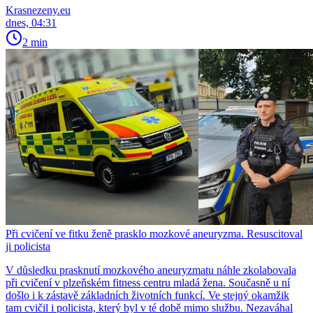
Krasnezeny.eu
dnes, 04:31
2 min
Při cvičení ve fitku ženě prasklo mozkové aneuryzma. Resuscitoval
ji policista
V důsledku prasknutí mozkového aneuryzmatu náhle zkolabovala
při cvičení v plzeňském fitness centru mladá žena. Současně u ní
došlo i k zástavě základních životních funkcí. Ve stejný okamžik
tam cvičil i policista, který byl v té době mimo službu. Nezaváhal