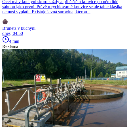
Ocet má v kuchyni skoro každý a při čištění konvice po něm lidé
sáhnou jako první. Právě u rychlovarné konvice se ale tahle klasika
nemusí vyplatit. Existuje levná surovina, kterou...
Bruneta v kuchyni
dnes, 04:50
4 min
Reklama