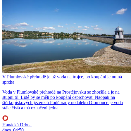
V Plumlovské přehradě je už voda na trojce, po koupání je nutná
sprcha
Voda v Plumlovské přehradě na Prostějovsku se zhoršila a je na
stupni tři. Lidé by se měli po koupání osprchovat. Naopak na
štěrkopískových jezerech Poděbrady nedaleko Olomouce je voda
stále čistá a má označení jedna.
Hanácká Drbna
dnes, 04:50