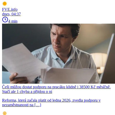
FVE.info
dnes, 04:37
4 min
Češi můžou dostat podporu na pracáku klidně i 38500 Kč měsíčně.
Stačí ale 1 chyba a přijdou o ni
Reforma, která začala platit od ledna 2026, zvedla podporu v
nezaměstnanosti na […]