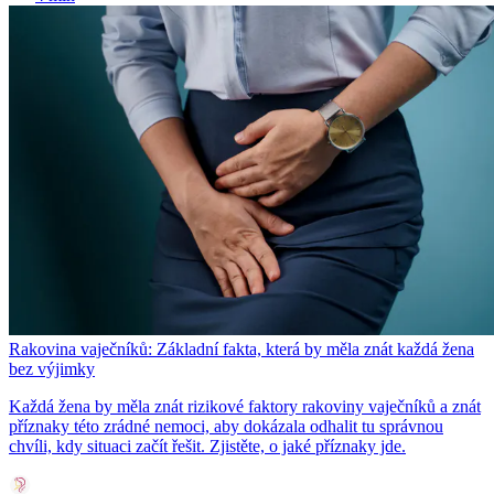
Rakovina vaječníků: Základní fakta, která by měla znát každá žena
bez výjimky
Každá žena by měla znát rizikové faktory rakoviny vaječníků a znát
příznaky této zrádné nemoci, aby dokázala odhalit tu správnou
chvíli, kdy situaci začít řešit. Zjistěte, o jaké příznaky jde.