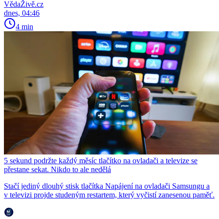
VědaŽivě.cz
dnes, 04:46
4 min
5 sekund podržte každý měsíc tlačítko na ovladači a televize se
přestane sekat. Nikdo to ale nedělá
Stačí jediný dlouhý stisk tlačítka Napájení na ovladači Samsungu a
v televizi projde studeným restartem, který vyčistí zanesenou paměť.