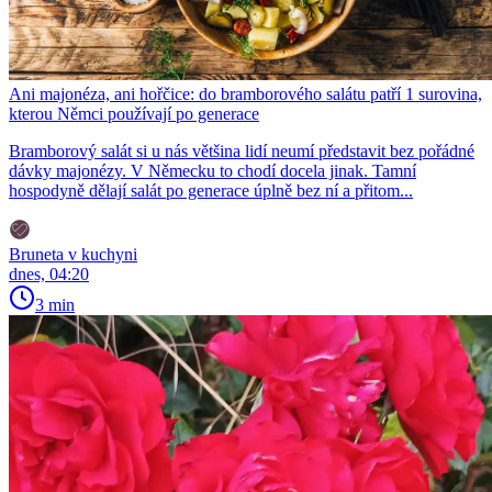
Ani majonéza, ani hořčice: do bramborového salátu patří 1 surovina,
kterou Němci používají po generace
Bramborový salát si u nás většina lidí neumí představit bez pořádné
dávky majonézy. V Německu to chodí docela jinak. Tamní
hospodyně dělají salát po generace úplně bez ní a přitom...
Bruneta v kuchyni
dnes, 04:20
3 min