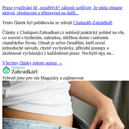
Praxe využívání již „použitých“ záhonů zajišťuje, že půda zůstane
aktivní, obohacená a připravená na další...
Tento článek byl publikován ze zdrojů
Chalupáři-Zahrádkáři
Články z Chalupari-Zahradkari.cz nabízejí praktický pohled na vše,
co souvisí s bydlením, zahradou, údržbou domu i radostmi
chatařského života. Obsah je určen čtenářům, kteří ocení
jednoduché návody, chytré vychytávky, přírodní postupy a
zkušenosti vycházející z každodenní praxe. Nechybí tipy na...
Všechny články tohoto autora →
Vybrali jsme pro vás
Magazíny a zajímavosti