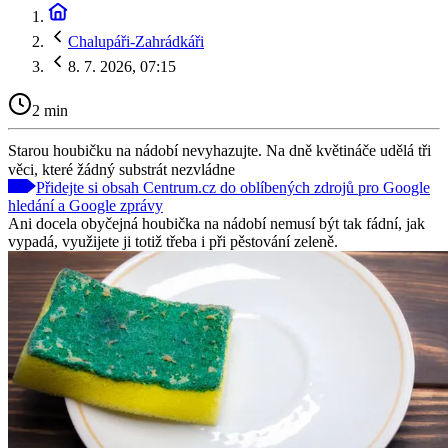
Chalupáři-Zahrádkáři
8. 7. 2026, 07:15
2 min
Starou houbičku na nádobí nevyhazujte. Na dně květináče udělá tři
věci, které žádný substrát nezvládne
Přidejte si obsah Centrum.cz do oblíbených zdrojů pro Google
hledání a Google zprávy
Ani docela obyčejná houbička na nádobí nemusí být tak fádní, jak
vypadá, využijete ji totiž třeba i při pěstování zeleně.