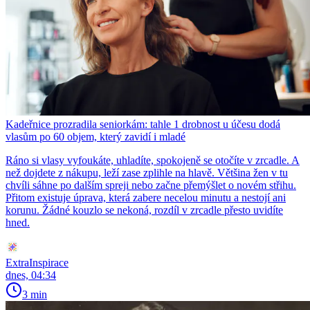
Kadeřnice prozradila seniorkám: tahle 1 drobnost u účesu dodá
vlasům po 60 objem, který zavidí i mladé
Ráno si vlasy vyfoukáte, uhladíte, spokojeně se otočíte v zrcadle. A
než dojdete z nákupu, leží zase zplihle na hlavě. Většina žen v tu
chvíli sáhne po dalším spreji nebo začne přemýšlet o novém střihu.
Přitom existuje úprava, která zabere necelou minutu a nestojí ani
korunu. Žádné kouzlo se nekoná, rozdíl v zrcadle přesto uvidíte
hned.
ExtraInspirace
dnes, 04:34
3 min