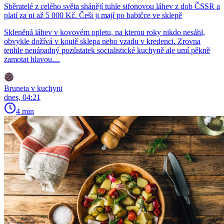
Sběratelé z celého světa shánějí tuhle sifonovou láhev z dob ČSSR a
platí za ni až 5 000 Kč. Češi ji mají po babičce ve sklepě
Skleněná láhev v kovovém opletu, na kterou roky nikdo nesáhl,
obvykle dožívá v koutě sklepa nebo vzadu v kredenci. Zrovna
tenhle nenápadný pozůstatek socialistické kuchyně ale umí pěkně
zamotat hlavou....
Bruneta v kuchyni
dnes, 04:21
4 min