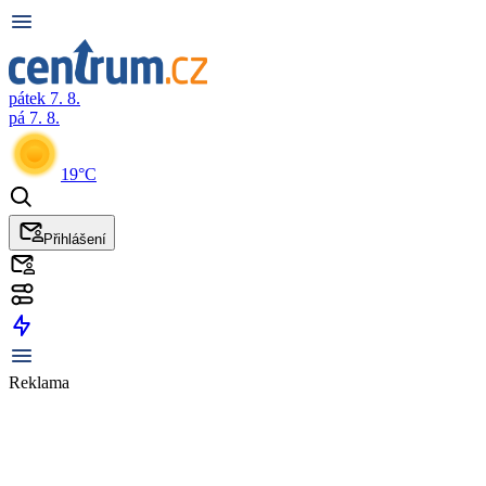
pátek 7. 8.
pá 7. 8.
19°C
Přihlášení
Reklama