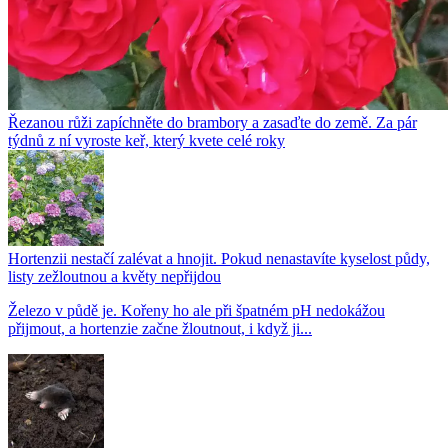
Řezanou růži zapíchněte do brambory a zasaďte do země. Za pár
týdnů z ní vyroste keř, který kvete celé roky
Hortenzii nestačí zalévat a hnojit. Pokud nenastavíte kyselost půdy,
listy zežloutnou a květy nepřijdou
Železo v půdě je. Kořeny ho ale při špatném pH nedokážou
přijmout, a hortenzie začne žloutnout, i když ji...