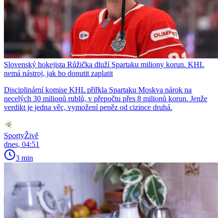
Slovenský hokejista Růžička dluží Spartaku miliony korun. KHL
nemá nástroj, jak ho donutit zaplatit
Disciplinární komise KHL přiřkla Spartaku Moskva nárok na
necelých 30 milionů rublů, v přepočtu přes 8 milionů korun. Jenže
verdikt je jedna věc, vymožení peněz od cizince druhá.
SportyŽivě
dnes, 04:51
3 min