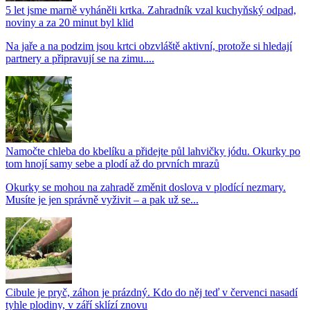
5 let jsme marně vyháněli krtka. Zahradník vzal kuchyňský odpad,
noviny a za 20 minut byl klid
Na jaře a na podzim jsou krtci obzvláště aktivní, protože si hledají
partnery a připravují se na zimu....
Namočte chleba do kbelíku a přidejte půl lahvičky jódu. Okurky po
tom hnojí samy sebe a plodí až do prvních mrazů
Okurky se mohou na zahradě změnit doslova v plodící nezmary.
Musíte je jen správně vyživit – a pak už se...
Cibule je pryč, záhon je prázdný. Kdo do něj teď v červenci nasadí
tyhle plodiny, v září sklízí znovu