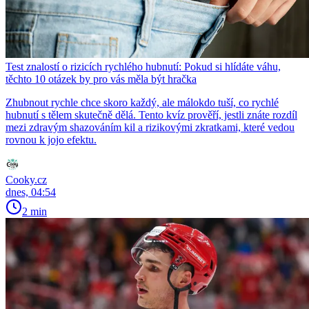
Test znalostí o rizicích rychlého hubnutí: Pokud si hlídáte váhu,
těchto 10 otázek by pro vás měla být hračka
Zhubnout rychle chce skoro každý, ale málokdo tuší, co rychlé
hubnutí s tělem skutečně dělá. Tento kvíz prověří, jestli znáte rozdíl
mezi zdravým shazováním kil a rizikovými zkratkami, které vedou
rovnou k jojo efektu.
Cooky.cz
dnes, 04:54
2 min