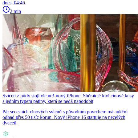
dnes, 04:46
2 min
Svícen z půdy stojí víc než nový iPhone. Sběratelé loví cínové kusy
s jedním typem patiny, která se nedá napodobit
Pár secesních cínových svícnů s původním povrchem má aukční
odhad přes 50 tisíc korun. Nový iPhone 16 startuje na necelých
dvaceti.