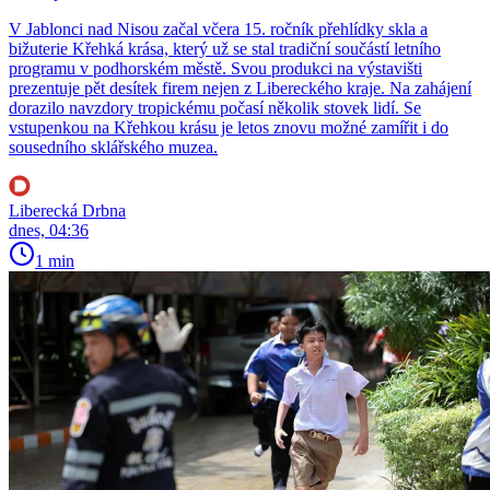
V Jablonci nad Nisou začal včera 15. ročník přehlídky skla a
bižuterie Křehká krása, který už se stal tradiční součástí letního
programu v podhorském městě. Svou produkci na výstavišti
prezentuje pět desítek firem nejen z Libereckého kraje. Na zahájení
dorazilo navzdory tropickému počasí několik stovek lidí. Se
vstupenkou na Křehkou krásu je letos znovu možné zamířit i do
sousedního sklářského muzea.
Liberecká Drbna
dnes, 04:36
1 min