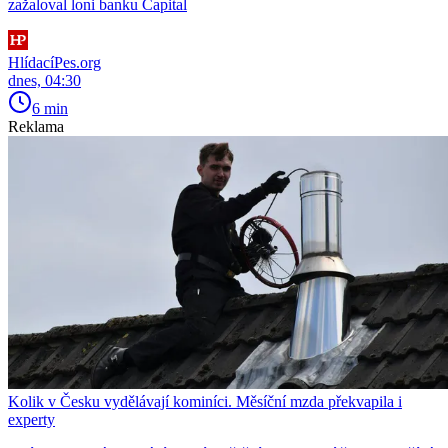
zažaloval loni banku Capital
HlídacíPes.org
dnes, 04:30
6 min
Reklama
Kolik v Česku vydělávají kominíci. Měsíční mzda překvapila i
experty