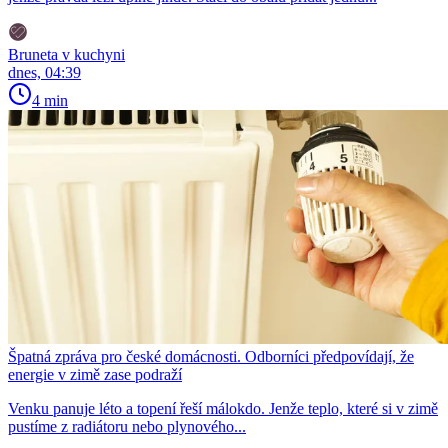
Bruneta v kuchyni
dnes, 04:39
4 min
Špatná zpráva pro české domácnosti. Odborníci předpovídají, že
energie v zimě zase podraží
Venku panuje léto a topení řeší málokdo. Jenže teplo, které si v zimě
pustíme z radiátoru nebo plynového...