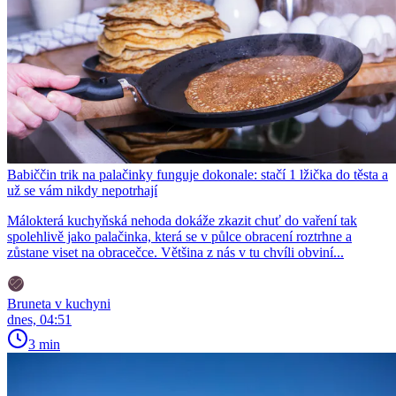
Babiččin trik na palačinky funguje dokonale: stačí 1 lžička do těsta a
už se vám nikdy nepotrhají
Málokterá kuchyňská nehoda dokáže zkazit chuť do vaření tak
spolehlivě jako palačinka, která se v půlce obracení roztrhne a
zůstane viset na obracečce. Většina z nás v tu chvíli obviní...
Bruneta v kuchyni
dnes, 04:51
3 min