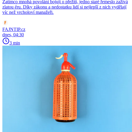
Zatímco mnohá povolání bojují o přežití, jedno staré řemeslo zažívá
zlatou éru. Díky zákonu a nedostatku lidí si nejlepší z nich vydělají
víc než vrcholoví manažeři.
FAJNTIP.cz
dnes, 04:30
3 min