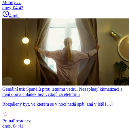
Mobify.cz
dnes, 04:42
4 min
Geniální trik Španělů proti letnímu vedru. Nezapínají klimatizaci a
mají doma chládek bez výdajů za elektřinu
Rozpálený byt, ve kterém se v noci nedá spát, zná v létě […]
PrimaProstor.cz
dnes, 04:41