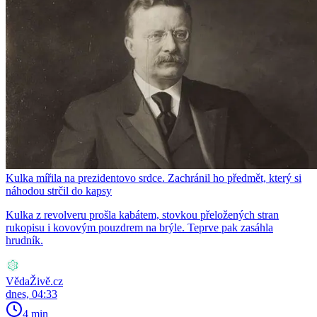
Kulka mířila na prezidentovo srdce. Zachránil ho předmět, který si
náhodou strčil do kapsy
Kulka z revolveru prošla kabátem, stovkou přeložených stran
rukopisu i kovovým pouzdrem na brýle. Teprve pak zasáhla
hrudník.
VědaŽivě.cz
dnes, 04:33
4 min