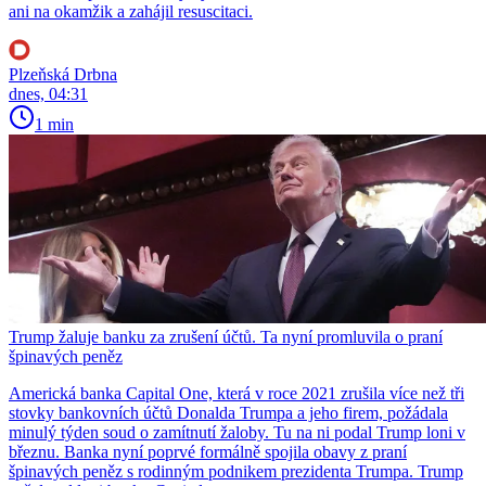
ani na okamžik a zahájil resuscitaci.
Plzeňská Drbna
dnes, 04:31
1 min
Trump žaluje banku za zrušení účtů. Ta nyní promluvila o praní
špinavých peněz
Americká banka Capital One, která v roce 2021 zrušila více než tři
stovky bankovních účtů Donalda Trumpa a jeho firem, požádala
minulý týden soud o zamítnutí žaloby. Tu na ni podal Trump loni v
březnu. Banka nyní poprvé formálně spojila obavy z praní
špinavých peněz s rodinným podnikem prezidenta Trumpa. Trump