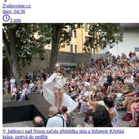
Zodpovime.cz
dnes, 04:36
3 min
V Jablonci nad Nisou začala přehlídka skla a bižuterie Křehká
krása, potrvá do neděle