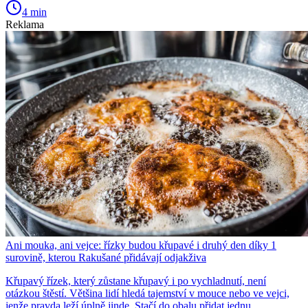
4 min
Reklama
Ani mouka, ani vejce: řízky budou křupavé i druhý den díky 1
surovině, kterou Rakušané přidávají odjakživa
Křupavý řízek, který zůstane křupavý i po vychladnutí, není
otázkou štěstí. Většina lidí hledá tajemství v mouce nebo ve vejci,
jenže pravda leží úplně jinde. Stačí do obalu přidat jednu...