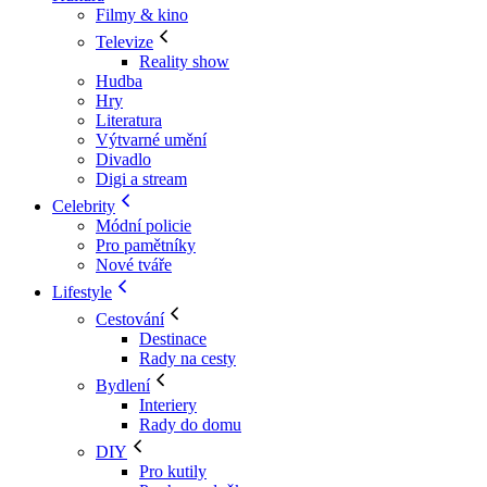
Filmy & kino
Televize
Reality show
Hudba
Hry
Literatura
Výtvarné umění
Divadlo
Digi a stream
Celebrity
Módní policie
Pro pamětníky
Nové tváře
Lifestyle
Cestování
Destinace
Rady na cesty
Bydlení
Interiery
Rady do domu
DIY
Pro kutily