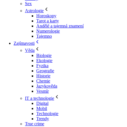
Sex
Astrologie
Horoskopy
Tarot a karty
Andělé a tajemná znamení
Numerologie
Tajemno
Zajímavosti
Věda
Biologie
Ekologie
Fyzika
Geografie
Historie
Chemie
Jazykověda
Vesmír
IT a technologie
Digital
Mobil
Technologie
Trendy
True crime