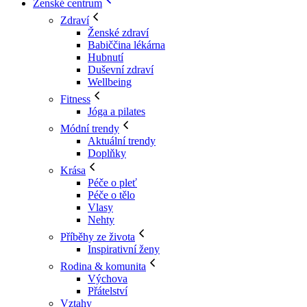
Ženské centrum
Zdraví
Ženské zdraví
Babiččina lékárna
Hubnutí
Duševní zdraví
Wellbeing
Fitness
Jóga a pilates
Módní trendy
Aktuální trendy
Doplňky
Krása
Péče o pleť
Péče o tělo
Vlasy
Nehty
Příběhy ze života
Inspirativní ženy
Rodina & komunita
Výchova
Přátelství
Vztahy