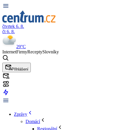
čtvrtek 6. 8.
čt 6. 8.
29°C
Internet
Firmy
Recepty
Slovníky
Přihlášení
Zprávy
Domácí
Regionální