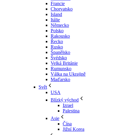
Francie
Chorvatsko
Island
Itálie
Německo
Polsko
Rakousko
Řecko
Rusko
Španělsko
Švédsko
Velká Británie
Rumunsko
Válka na Ukrajině
Maďarsko
Svět
USA
Blízký východ
Izrael
Palestina
Asie
Čína
Jižní Korea