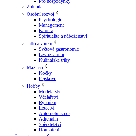
Pro hospodyňky
Zahrada
Osobní rozvoj
Psychologie
Management
Kariéra
Spiritualita a náboženství
Jídlo a vaření
Světová gastronomie
Levné vaření
Kulinářské triky
Mazlíčci
Kočky
Pejskové
Hobby
Modelářství
Včelařství
Rybaření
Letectví
Automobilismus
Adrenalin
Sběratelství
Houbaření