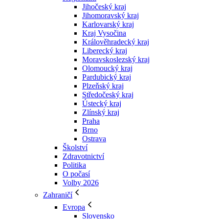
Jihočeský kraj
Jihomoravský kraj
Karlovarský kraj
Kraj Vysočina
Králověhradecký kraj
Liberecký kraj
Moravskoslezský kraj
Olomoucký kraj
Pardubický kraj
Plzeňský kraj
Středočeský kraj
Ústecký kraj
Zlínský kraj
Praha
Brno
Ostrava
Školství
Zdravotnictví
Politika
O počasí
Volby 2026
Zahraničí
Evropa
Slovensko