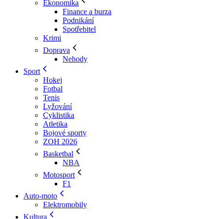
Ekonomika
Finance a burza
Podnikání
Spotřebitel
Krimi
Doprava
Nehody
Sport
Hokej
Fotbal
Tenis
Lyžování
Cyklistika
Atletika
Bojové sporty
ZOH 2026
Basketbal
NBA
Motosport
F1
Auto-moto
Elektromobily
Kultura