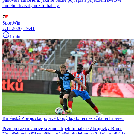
panovala atmosféra, jaká se běžně pojí spíš s příjezdem světové
hudební hvězdy než fotbalisty.
SportWin
7. 8. 2026, 19:41
1 min
Brněnská Zbrojovka poprvé klopýtla, doma nestačila na Liberec
První porážku v nové sezoně utrpěli fotbalisté Zbrojovky Brno.
Nováček nejvyšší soutěže v páteční předehrávce 3. kola podlehl na