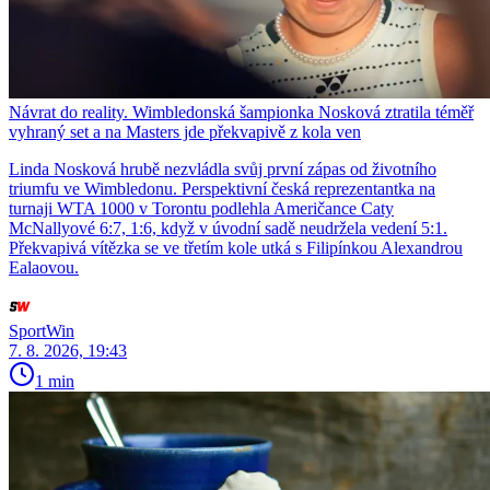
Návrat do reality. Wimbledonská šampionka Nosková ztratila téměř
vyhraný set a na Masters jde překvapivě z kola ven
Linda Nosková hrubě nezvládla svůj první zápas od životního
triumfu ve Wimbledonu. Perspektivní česká reprezentantka na
turnaji WTA 1000 v Torontu podlehla Američance Caty
McNallyové 6:7, 1:6, když v úvodní sadě neudržela vedení 5:1.
Překvapivá vítězka se ve třetím kole utká s Filipínkou Alexandrou
Ealaovou.
SportWin
7. 8. 2026, 19:43
1 min