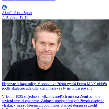
Aktuálně.cz - Sport
7. 8. 2026, 19:15
Připravte si kapesníky. V sobotu ve 20:00 vysílá Prima MAX příběh
podle skutečné události, který rozseká i ty nejtvrdší povahy
V lednu 1925 se jedno z nejizolovanějších míst na Zemi ocitlo v
sevření smrtící epidemie. Zatímco stovky dětských životů visely na
vlásku, v mrazu klesajícím pod minus čtyřicet stupňů se zrodil