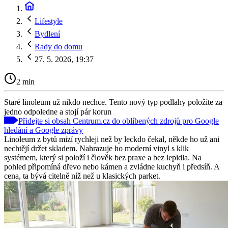
Lifestyle
Bydlení
Rady do domu
27. 5. 2026, 19:37
2 min
Staré linoleum už nikdo nechce. Tento nový typ podlahy položíte za
jedno odpoledne a stojí pár korun
Přidejte si obsah Centrum.cz do oblíbených zdrojů pro Google
hledání a Google zprávy
Linoleum z bytů mizí rychleji než by leckdo čekal, někde ho už ani
nechtějí držet skladem. Nahrazuje ho moderní vinyl s klik
systémem, který si položí i člověk bez praxe a bez lepidla. Na
pohled připomíná dřevo nebo kámen a zvládne kuchyň i předsíň. A
cena, ta bývá citelně níž než u klasických parket.