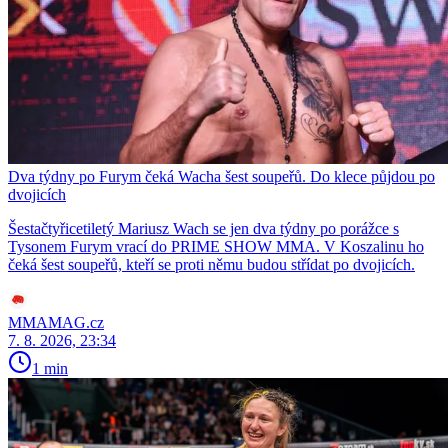
Dva týdny po Furym čeká Wacha šest soupeřů. Do klece půjdou po
dvojicích
Šestačtyřicetiletý Mariusz Wach se jen dva týdny po porážce s
Tysonem Furym vrací do PRIME SHOW MMA. V Koszalinu ho
čeká šest soupeřů, kteří se proti němu budou střídat po dvojicích.
MMAMAG.cz
7. 8. 2026, 23:34
1 min