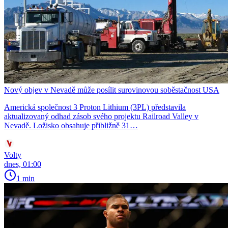
Nový objev v Nevadě může posílit surovinovou soběstačnost USA
Americká společnost 3 Proton Lithium (3PL) představila
aktualizovaný odhad zásob svého projektu Railroad Valley v
Nevadě. Ložisko obsahuje přibližně 31…
Volty
dnes, 01:00
1 min