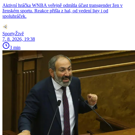
Aktivní hráčka WNBA veřejně odmítla účast transgender žen v
ženském sportu. Reakce přišla z hal, od vedení ligy i od
spoluhráček.
SportyŽivě
7. 8. 2026, 19:38
3 min