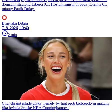
domácím stadionu Liberci 0:1. Hostům zajistil tři body gólem z 61.
minuty Patrik Dulay.
Brněnská Drbna
7. 8. 2026, 19:40
2 min
Chci chránit mladé dívky, neměly by hrát proti biologickým mužům,
říká hvězda ženské NBA Cunninghamová