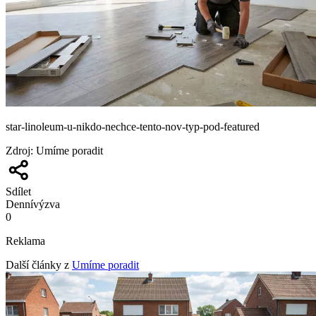
star-linoleum-u-nikdo-nechce-tento-nov-typ-pod-featured
Zdroj
:
Umíme poradit
Sdílet
Denní
výzva
0
Reklama
Další články z
Umíme poradit