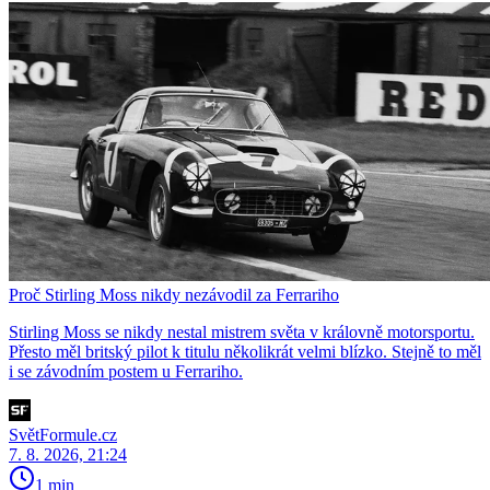
Proč Stirling Moss nikdy nezávodil za Ferrariho
Stirling Moss se nikdy nestal mistrem světa v královně motorsportu.
Přesto měl britský pilot k titulu několikrát velmi blízko. Stejně to měl
i se závodním postem u Ferrariho.
SvětFormule.cz
7. 8. 2026, 21:24
1 min