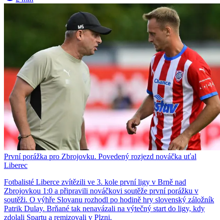
První porážka pro Zbrojovku. Povedený rozjezd nováčka uťal
Liberec
Fotbalisté Liberce zvítězili ve 3. kole první ligy v Brně nad
Zbrojovkou 1:0 a připravili nováčkovi soutěže první porážku v
soutěži. O výhře Slovanu rozhodl po hodině hry slovenský záložník
Patrik Dulay. Brňané tak nenavázali na výtečný start do ligy, kdy
zdolali Spartu a remizovali v Plzni.