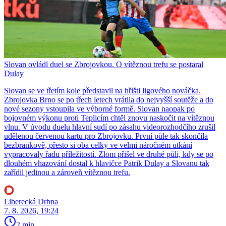
Slovan ovládl duel se Zbrojovkou. O vítěznou trefu se postaral
Dulay
Slovan se ve třetím kole představil na hřišti ligového nováčka.
Zbrojovka Brno se po třech letech vrátila do nejvyšší soutěže a do
nové sezony vstoupila ve výborné formě. Slovan naopak po
bojovném výkonu proti Teplicím chtěl znovu naskočit na vítěznou
vlnu. V úvodu duelu hlavní sudí po zásahu videorozhodčího zrušil
udělenou červenou kartu pro Zbrojovku. První půle tak skončila
bezbrankově, přesto si oba celky ve velmi náročném utkání
vypracovaly řadu příležitostí. Zlom přišel ve druhé půli, kdy se po
dlouhém vhazování dostal k hlavičce Patrik Dulay a Slovanu tak
zařídil jedinou a zároveň vítěznou trefu.
Liberecká Drbna
7. 8. 2026, 19:24
2 min