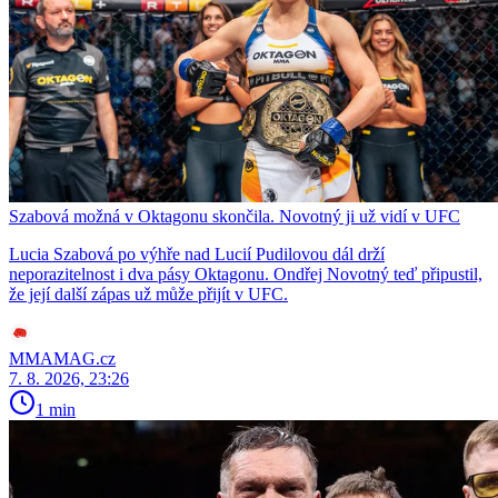
Szabová možná v Oktagonu skončila. Novotný ji už vidí v UFC
Lucia Szabová po výhře nad Lucií Pudilovou dál drží
neporazitelnost i dva pásy Oktagonu. Ondřej Novotný teď připustil,
že její další zápas už může přijít v UFC.
MMAMAG.cz
7. 8. 2026, 23:26
1 min