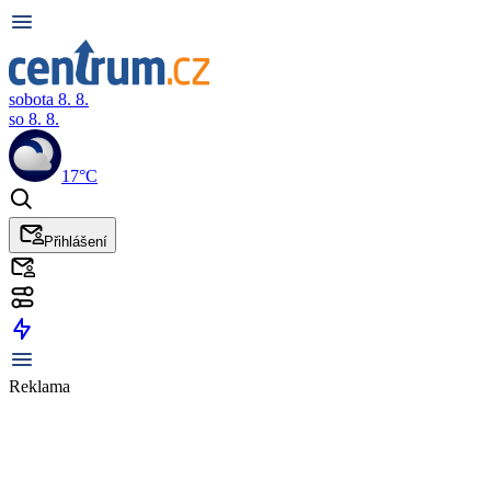
sobota 8. 8.
so 8. 8.
17°C
Přihlášení
Reklama