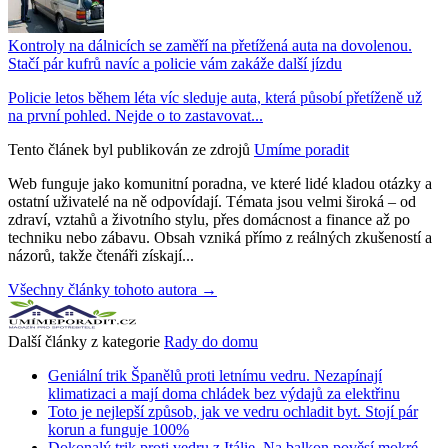
Kontroly na dálnicích se zaměří na přetížená auta na dovolenou.
Stačí pár kufrů navíc a policie vám zakáže další jízdu
Policie letos během léta víc sleduje auta, která působí přetíženě už
na první pohled. Nejde o to zastavovat...
Tento článek byl publikován ze zdrojů
Umíme poradit
Web funguje jako komunitní poradna, ve které lidé kladou otázky a
ostatní uživatelé na ně odpovídají. Témata jsou velmi široká – od
zdraví, vztahů a životního stylu, přes domácnost a finance až po
techniku nebo zábavu. Obsah vzniká přímo z reálných zkušeností a
názorů, takže čtenáři získají...
Všechny články tohoto autora →
Další články z kategorie
Rady do domu
Geniální trik Španělů proti letnímu vedru. Nezapínají
klimatizaci a mají doma chládek bez výdajů za elektřinu
Toto je nejlepší způsob, jak ve vedru ochladit byt. Stojí pár
korun a funguje 100%
Dokonalý trik proti vedru z Itálie. Na balkon pověsí mokré