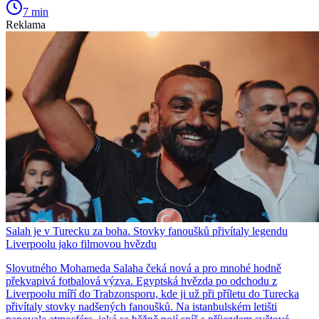
7 min
Reklama
Salah je v Turecku za boha. Stovky fanoušků přivítaly legendu
Liverpoolu jako filmovou hvězdu
Slovutného Mohameda Salaha čeká nová a pro mnohé hodně
překvapivá fotbalová výzva. Egyptská hvězda po odchodu z
Liverpoolu míří do Trabzonsporu, kde ji už při příletu do Turecka
přivítaly stovky nadšených fanoušků. Na istanbulském letišti