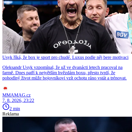
Usyk říká, že box je sport pro chudé. Luxus podle něj bere motivaci
Oleksandr Usyk vzpomínal, že už ve dvanácti letech pracoval na
farmě. Dnes patří k největším hvězdám boxu, přesto tvrdí, že
pohodlný život může bojovníkovi vzít ochotu ráno vstát a trénovat.
MMAMAG.cz
7. 8. 2026, 23:22
2 min
Reklama