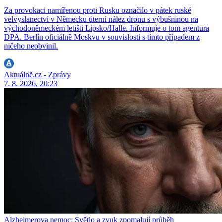
Za provokaci namířenou proti Rusku označilo v pátek ruské
velvyslanectví v Německu úterní nález dronu s výbušninou na
východoněmeckém letišti Lipsko/Halle. Informuje o tom agentura
DPA. Berlín oficiálně Moskvu v souvislosti s tímto případem z
ničeho neobvinil.
Aktuálně.cz - Zprávy
7. 8. 2026, 20:23
Alzheimerova nemoc: Světlo a zvuk zpomalují průběh