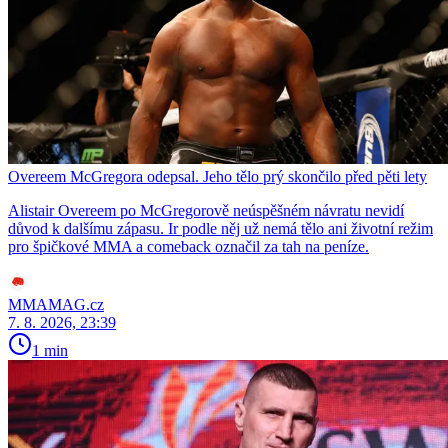
Overeem McGregora odepsal. Jeho tělo prý skončilo před pěti lety
Alistair Overeem po McGregorově neúspěšném návratu nevidí
důvod k dalšímu zápasu. Ir podle něj už nemá tělo ani životní režim
pro špičkové MMA a comeback označil za tah na peníze.
MMAMAG.cz
7. 8. 2026, 23:39
1 min