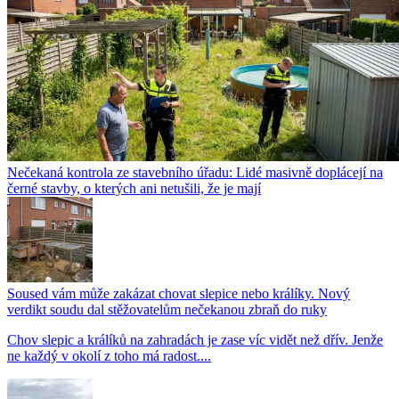
Nečekaná kontrola ze stavebního úřadu: Lidé masivně doplácejí na
černé stavby, o kterých ani netušili, že je mají
Soused vám může zakázat chovat slepice nebo králíky. Nový
verdikt soudu dal stěžovatelům nečekanou zbraň do ruky
Chov slepic a králíků na zahradách je zase víc vidět než dřív. Jenže
ne každý v okolí z toho má radost....