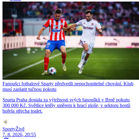
Fanoušci fotbalové Sparty předvedli nepochopitelné chování. Klub
musí zaplatit tučnou pokutu
Sparta Praha dostala za výtržnosti svých fanoušků v Brně pokutu
300 000 Kč. Světlice letěly směrem k hrací ploše, v sektoru hostů
hořela střecha toalet.
SportyŽivě
7. 8. 2026, 20:55