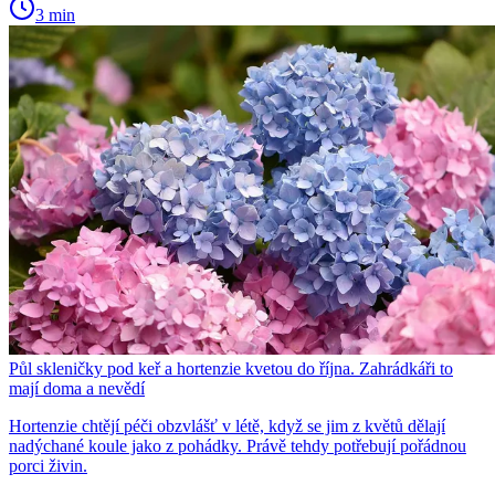
3 min
Půl skleničky pod keř a hortenzie kvetou do října. Zahrádkáři to
mají doma a nevědí
Hortenzie chtějí péči obzvlášť v létě, když se jim z květů dělají
nadýchané koule jako z pohádky. Právě tehdy potřebují pořádnou
porci živin.