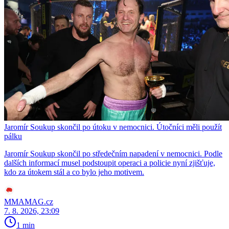
Jaromír Soukup skončil po útoku v nemocnici. Útočníci měli použít
pálku
Jaromír Soukup skončil po středečním napadení v nemocnici. Podle
dalších informací musel podstoupit operaci a policie nyní zjišťuje,
kdo za útokem stál a co bylo jeho motivem.
MMAMAG.cz
7. 8. 2026, 23:09
1 min