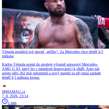
Vémola prodává své slavné „géčko“. Za Mercedes chce téměř 4,5
milionu
Karlos Vémola poslal do prodeje výrazně upravený Mercedes-
AMG G 63, který ho v minulosti doprovázel i k oltáři. Auto má
najeto přes 262 tisíc kilometrů a nový majitel za něj musí zaplatit
téměř 4,5 milionu korun.
MMAMAG.cz
7. 8. 2026, 23:14
1 min