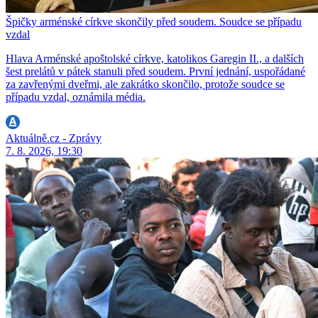
Špičky arménské církve skončily před soudem. Soudce se případu
vzdal
Hlava Arménské apoštolské církve, katolikos Garegin II., a dalších
šest prelátů v pátek stanuli před soudem. První jednání, uspořádané
za zavřenými dveřmi, ale zakrátko skončilo, protože soudce se
případu vzdal, oznámila média.
Aktuálně.cz - Zprávy
7. 8. 2026, 19:30