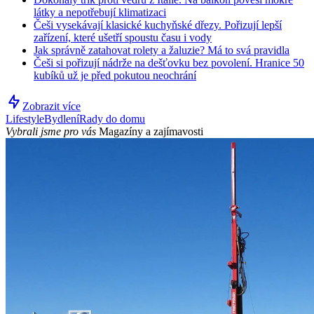
látky a nepotřebují klimatizaci
Češi vysekávají klasické kuchyňské dřezy. Pořizují lepší
zařízení, které ušetří spoustu času i vody
Jak správně zatahovat rolety a žaluzie? Má to svá pravidla
Češi si pořizují nádrže na dešťovku bez povolení. Hranice 50
kubíků už je před pokutou neochrání
Zobrazit více
Lifestyle
Bydlení
Rady do domu
Vybrali jsme pro vás
Magazíny a zajímavosti