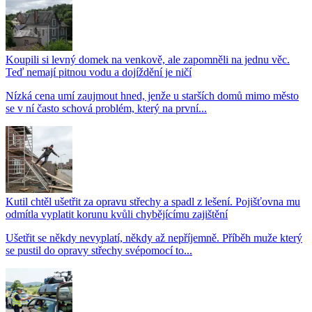
Koupili si levný domek na venkově, ale zapomněli na jednu věc.
Teď nemají pitnou vodu a dojíždění je ničí
Nízká cena umí zaujmout hned, jenže u starších domů mimo město
se v ní často schová problém, který na první...
Kutil chtěl ušetřit za opravu střechy a spadl z lešení. Pojišťovna mu
odmítla vyplatit korunu kvůli chybějícímu zajištění
Ušetřit se někdy nevyplatí, někdy až nepříjemně. Příběh muže který
se pustil do opravy střechy svépomocí to...