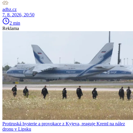
adbz.cz
7. 8. 2026, 20:50
2 min
Reklama
Protiruská hysterie a provokace z Kyjeva, reaguje Kreml na nález
dronu v Lipsku