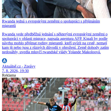
Rwanda jedná s evropskými zeměmi o spolupráci s přijímáním
migrantů
Rwanda vede předběžná jednání s některými evropskými zeměmi o
spolupráci v oblasti migrace, napsala agentura AFP. Kigali by podle
návrhu mohlo přijímat rodiny migrantů, kteří uvízli na cestě, nemají
kam jít nebo jsou z různých důvodů v ohrožení. Země dohody zatím
nedosáhly, uvedla mluvčí rwandské vlády Yolande Makoloová.
Aktuálně.cz - Zprávy
7. 8. 2026, 19:30
Reklama