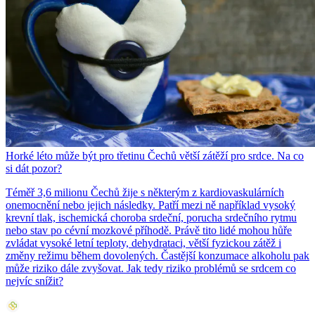
Horké léto může být pro třetinu Čechů větší zátěží pro srdce. Na co
si dát pozor?
Téměř 3,6 milionu Čechů žije s některým z kardiovaskulárních
onemocnění nebo jejich následky. Patří mezi ně například vysoký
krevní tlak, ischemická choroba srdeční, porucha srdečního rytmu
nebo stav po cévní mozkové příhodě. Právě tito lidé mohou hůře
zvládat vysoké letní teploty, dehydrataci, větší fyzickou zátěž i
změny režimu během dovolených. Častější konzumace alkoholu pak
může riziko dále zvyšovat. Jak tedy riziko problémů se srdcem co
nejvíc snížit?