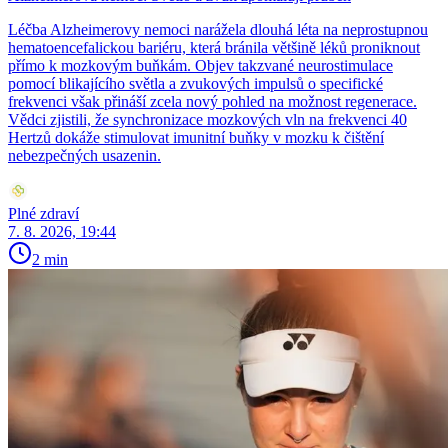
Léčba Alzheimerovy nemoci narážela dlouhá léta na neprostupnou
hematoencefalickou bariéru, která bránila většině léků proniknout
přímo k mozkovým buňkám. Objev takzvané neurostimulace
pomocí blikajícího světla a zvukových impulsů o specifické
frekvenci však přináší zcela nový pohled na možnost regenerace.
Vědci zjistili, že synchronizace mozkových vln na frekvenci 40
Hertzů dokáže stimulovat imunitní buňky v mozku k čištění
nebezpečných usazenin.
Plné zdraví
7. 8. 2026, 19:44
2 min