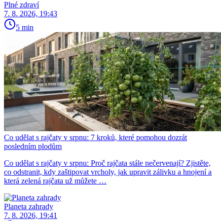
Plné zdraví
7. 8. 2026, 19:43
5 min
Co udělat s rajčaty v srpnu: 7 kroků, které pomohou dozrát
posledním plodům
Co udělat s rajčaty v srpnu: Proč rajčata stále nečervenají? Zjistěte,
co odstranit, kdy zaštipovat vrcholy, jak upravit zálivku a hnojení a
která zelená rajčata už můžete …
Planeta zahrady
7. 8. 2026, 19:41