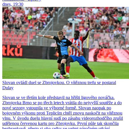
dnes, 19:30
Slovan ovládl duel se Zbrojovkou. O vítěznou trefu se postaral
Dulay
Slovan se ve třetím kole představil na hřišti ligového nováčka.
Zbrojovka Brno se po třech letech vrátila do nejvyšší soutěže a do
nové sezony vstoupila ve výborné formě. Slovan naopak po
bojovném výkonu proti Teplicím chtěl znovu naskočit na vítěznou
vlnu. V úvodu duelu hlavní sudí po zásahu videorozhodčího zrušil
udělenou červenou kartu pro Zbrojovku. První půle tak skončila
bezbrankově, přesto si oba celky ve velmi náročném utkání