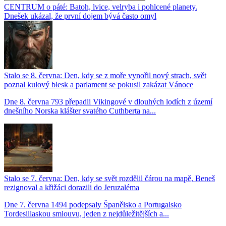
CENTRUM o páté: Batoh, lvice, velryba i pohlcené planety.
Dnešek ukázal, že první dojem bývá často omyl
Stalo se 8. června: Den, kdy se z moře vynořil nový strach, svět
poznal kulový blesk a parlament se pokusil zakázat Vánoce
Dne 8. června 793 přepadli Vikingové v dlouhých lodích z území
dnešního Norska klášter svatého Cuthberta na...
Stalo se 7. června: Den, kdy se svět rozdělil čárou na mapě, Beneš
rezignoval a křižáci dorazili do Jeruzaléma
Dne 7. června 1494 podepsaly Španělsko a Portugalsko
Tordesillaskou smlouvu, jeden z nejdůležitějších a...