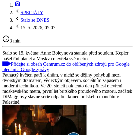
SPECIÁLY
Stalo se DNES
15. 5. 2026, 05:07
3 min
Stalo se 15. května: Anne Boleynová stanula před soudem, Kepler
našel řád planet a Moskva otevřela své metro
Přidejte si obsah Centrum.cz do oblíbených zdrojů pro Google
hledání a Google zprávy
Patnáctý květen patří k dnům, v nichž se dějiny pohybují mezi
dvorským dramatem, vědeckým objevem, sociálním zápasem i
moderní technikou. Ve 20. století pak tento den přinesl otevření
moskevského metra, první let britského proudového motoru, začátek
DiMaggiovy slavné série odpalů i konec britského mandátu v
Palestině.