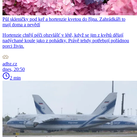
Půl skleničky pod keř a hortenzie kvetou do října. Zahrádkáři to
mají doma a nevědí
Hortenzie chtějí péči obzvlášť v létě, když se jim z květů dělají
nadýchané koule jako z pohádky. Právě tehdy potřebují pořádnou
porci živin.
adbz.cz
dnes, 20:50
2 min