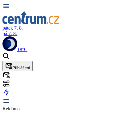
pátek 7. 8.
pá 7. 8.
18°C
Přihlášení
Reklama