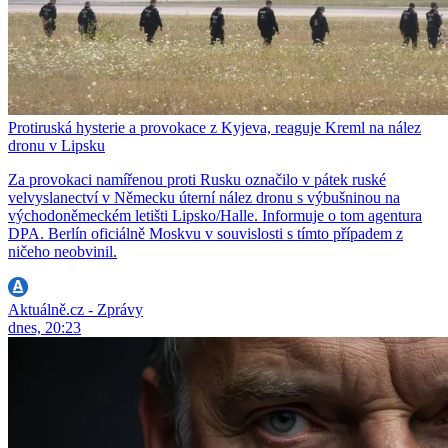
Protiruská hysterie a provokace z Kyjeva, reaguje Kreml na nález
dronu v Lipsku
Za provokaci namířenou proti Rusku označilo v pátek ruské
velvyslanectví v Německu úterní nález dronu s výbušninou na
východoněmeckém letišti Lipsko/Halle. Informuje o tom agentura
DPA. Berlín oficiálně Moskvu v souvislosti s tímto případem z
ničeho neobvinil.
Aktuálně.cz - Zprávy
dnes, 20:23