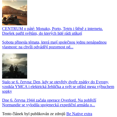
CENTRUM o páté: Monako, Porto, Tetris i štěně z internetu.
Dnešek patřil světům, do kterých lidé rádi utíkají
Sobota přinesla témata, která mají společnou jednu nenápadnou
vlastnost: na chvíli odvádějí pozornost od...
Stalo se 6. června: Den, kdy se otevřely dveře zpátky do Evropy,
vznikla YMCA i elektrická žehlička a svět se otřásl mega výbuchem
sopky
Dne 6. června 1944 začala operace Overlord. Na pobřeží
Normandie se vylodila spojenecká expediční armáda o...
Tento článek byl publikován ze zdrojů
Be Native extra