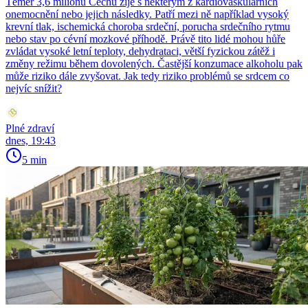
Téměř 3,6 milionu Čechů žije s některým z kardiovaskulárních
onemocnění nebo jejich následky. Patří mezi ně například vysoký
krevní tlak, ischemická choroba srdeční, porucha srdečního rytmu
nebo stav po cévní mozkové příhodě. Právě tito lidé mohou hůře
zvládat vysoké letní teploty, dehydrataci, větší fyzickou zátěž i
změny režimu během dovolených. Častější konzumace alkoholu pak
může riziko dále zvyšovat. Jak tedy riziko problémů se srdcem co
nejvíc snížit?
Plné zdraví
dnes, 19:43
5 min