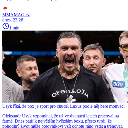
MMAMAG.cz
dnes, 23:26
1 min
Usyk říká, že box je sport pro chudé. Luxus podle něj bere motivaci
Oleksandr Usyk vzpomínal, že už ve dvanácti letech pracoval na
farmě. Dnes patří k největším hvězdám boxu, přesto tvrdí, že
pohodlný život může bojovníkovi vzít ochotu ráno vstát a trénovat.