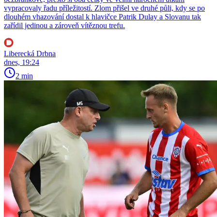
vypracovaly řadu příležitostí. Zlom přišel ve druhé půli, kdy se po
dlouhém vhazování dostal k hlavičce Patrik Dulay a Slovanu tak
zařídil jedinou a zároveň vítěznou trefu.
Liberecká Drbna
dnes, 19:24
2 min