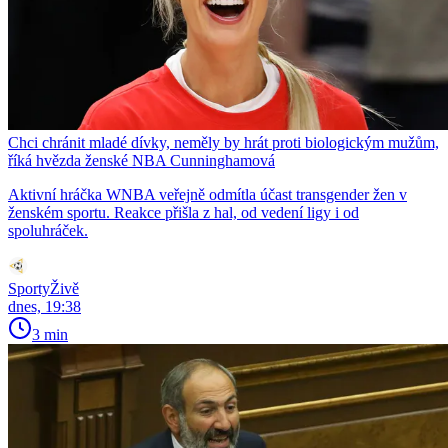
Chci chránit mladé dívky, neměly by hrát proti biologickým mužům,
říká hvězda ženské NBA Cunninghamová
Aktivní hráčka WNBA veřejně odmítla účast transgender žen v
ženském sportu. Reakce přišla z hal, od vedení ligy i od
spoluhráček.
SportyŽivě
dnes, 19:38
3 min