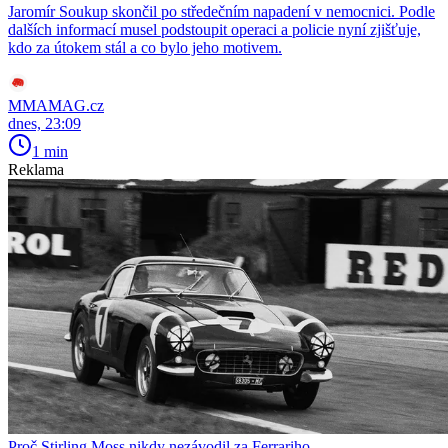
Jaromír Soukup skončil po středečním napadení v nemocnici. Podle
dalších informací musel podstoupit operaci a policie nyní zjišťuje,
kdo za útokem stál a co bylo jeho motivem.
MMAMAG.cz
dnes, 23:09
1 min
Reklama
Proč Stirling Moss nikdy nezávodil za Ferrariho