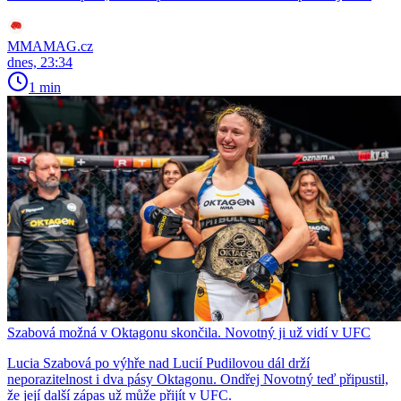
MMAMAG.cz
dnes, 23:34
1 min
Szabová možná v Oktagonu skončila. Novotný ji už vidí v UFC
Lucia Szabová po výhře nad Lucií Pudilovou dál drží
neporazitelnost i dva pásy Oktagonu. Ondřej Novotný teď připustil,
že její další zápas už může přijít v UFC.