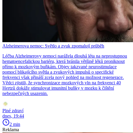
Alzheimerova nemoc: Světlo a zvuk zpomalují průběh
Léčba Alzheimerovy nemoci narážela dlouhá léta na neprostupnou
hematoencefalickou bariéru, která bránila většině léků proniknout
přímo k mozkovým buňkám. Objev takzvané neurostimulace
pomocí blikajícího světla a zvukových impulsů o specifické
frekvenci však přináší zcela nový pohled na možnost regenerace.
Vědci zjistili, že synchronizace mozkových vln na frekvenci 40
Hertzů dokáže stimulovat imunitní buňky v mozku k čištění
nebezpečných usazenin.
Plné zdraví
dnes, 19:44
2 min
Reklama