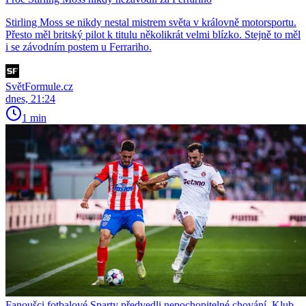
Stirling Moss se nikdy nestal mistrem světa v královně motorsportu.
Přesto měl britský pilot k titulu několikrát velmi blízko. Stejně to měl
i se závodním postem u Ferrariho.
SvětFormule.cz
dnes, 21:24
1 min
Fanoušci fotbalové Sparty předvedli nepochopitelné chování. Klub