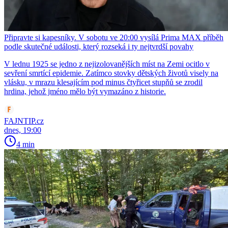
Připravte si kapesníky. V sobotu ve 20:00 vysílá Prima MAX příběh
podle skutečné události, který rozseká i ty nejtvrdší povahy
V lednu 1925 se jedno z nejizolovanějších míst na Zemi ocitlo v
sevření smrtící epidemie. Zatímco stovky dětských životů visely na
vlásku, v mrazu klesajícím pod minus čtyřicet stupňů se zrodil
hrdina, jehož jméno mělo být vymazáno z historie.
FAJNTIP.cz
dnes, 19:00
4 min