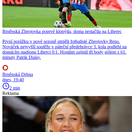
Brněnská Zbrojovka poprvé klopýtla, doma nestačila na Liberec
První porážku v nové sezoně utrpěli fotbalisté Zbrojovky Brno.
Nováček nejvyšší soutěže v páteční předehrávce 3. kola podlehl na
domácím stadionu Liberci 0:1. Hostům zajistil tři body gólem z 61.
minuty Patrik Dulay.
Brněnská Drbna
dnes, 19:40
2 min
Reklama