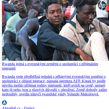
Rwanda jedná s evropskými zeměmi o spolupráci s přijímáním
migrantů
Rwanda vede předběžná jednání s některými evropskými zeměmi o
spolupráci v oblasti migrace, napsala agentura AFP. Kigali by podle
návrhu mohlo přijímat rodiny migrantů, kteří uvízli na cestě, nemají
kam jít nebo jsou z různých důvodů v ohrožení. Země dohody zatím
nedosáhly, uvedla mluvčí rwandské vlády Yolande Makoloová.
Aktuálně.cz - Zprávy