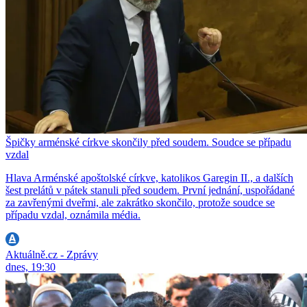
Špičky arménské církve skončily před soudem. Soudce se případu
vzdal
Hlava Arménské apoštolské církve, katolikos Garegin II., a dalších
šest prelátů v pátek stanuli před soudem. První jednání, uspořádané
za zavřenými dveřmi, ale zakrátko skončilo, protože soudce se
případu vzdal, oznámila média.
Aktuálně.cz - Zprávy
dnes, 19:30