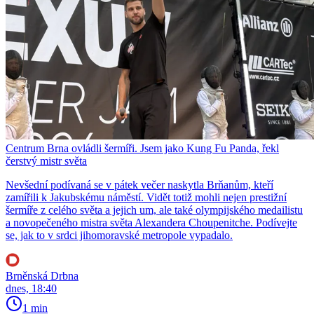
Centrum Brna ovládli šermíři. Jsem jako Kung Fu Panda, řekl
čerstvý mistr světa
Nevšední podívaná se v pátek večer naskytla Brňanům, kteří
zamířili k Jakubskému náměstí. Vidět totiž mohli nejen prestižní
šermíře z celého světa a jejich um, ale také olympijského medailistu
a novopečeného mistra světa Alexandera Choupenitche. Podívejte
se, jak to v srdci jihomoravské metropole vypadalo.
Brněnská Drbna
dnes, 18:40
1 min