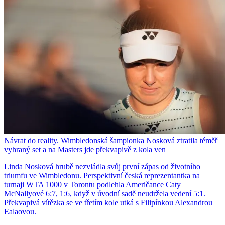
Návrat do reality. Wimbledonská šampionka Nosková ztratila téměř
vyhraný set a na Masters jde překvapivě z kola ven
Linda Nosková hrubě nezvládla svůj první zápas od životního
triumfu ve Wimbledonu. Perspektivní česká reprezentantka na
turnaji WTA 1000 v Torontu podlehla Američance Caty
McNallyové 6:7, 1:6, když v úvodní sadě neudržela vedení 5:1.
Překvapivá vítězka se ve třetím kole utká s Filipínkou Alexandrou
Ealaovou.