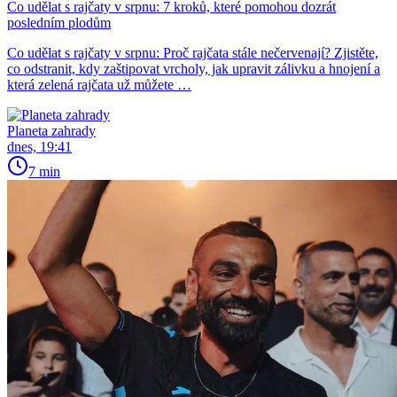
Co udělat s rajčaty v srpnu: 7 kroků, které pomohou dozrát
posledním plodům
Co udělat s rajčaty v srpnu: Proč rajčata stále nečervenají? Zjistěte,
co odstranit, kdy zaštipovat vrcholy, jak upravit zálivku a hnojení a
která zelená rajčata už můžete …
Planeta zahrady
dnes, 19:41
7 min