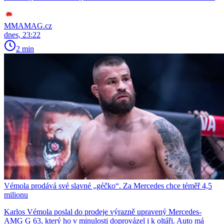
MMAMAG.cz
dnes, 23:22
2 min
Vémola prodává své slavné „géčko“. Za Mercedes chce téměř 4,5
milionu
Karlos Vémola poslal do prodeje výrazně upravený Mercedes-
AMG G 63, který ho v minulosti doprovázel i k oltáři. Auto má