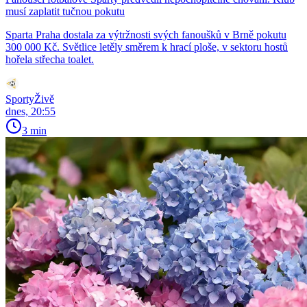
musí zaplatit tučnou pokutu
Sparta Praha dostala za výtržnosti svých fanoušků v Brně pokutu
300 000 Kč. Světlice letěly směrem k hrací ploše, v sektoru hostů
hořela střecha toalet.
SportyŽivě
dnes, 20:55
3 min