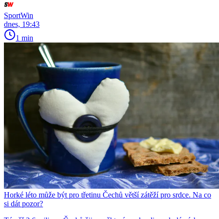
SportWin
dnes, 19:43
1 min
Horké léto může být pro třetinu Čechů větší zátěží pro srdce. Na co
si dát pozor?