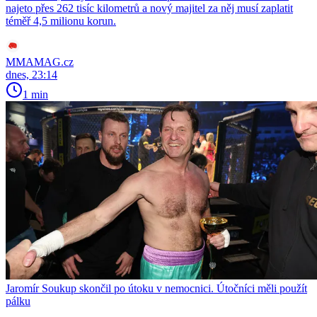
najeto přes 262 tisíc kilometrů a nový majitel za něj musí zaplatit
téměř 4,5 milionu korun.
MMAMAG.cz
dnes, 23:14
1 min
Jaromír Soukup skončil po útoku v nemocnici. Útočníci měli použít
pálku