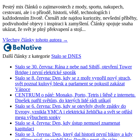
Pestrý mix článků o zajimavostech z mody, sportu, nakupech,
cestovani, ale i o přírodě, historii, vědě, technologiích i
každodenním životě. Čtenáři zde najdou kuriozity, nevšední příběhy,
podivuhodné objevy i inspiraci k zamyšlení. Články spojuje snaha
ukázat, že svět je plný překvapení a stojí...
Všechny články tohoto autora →
Další články z kategorie
Stalo se DNES
Stalo se 30. června: Rána z nebe nad Sibiří, otevření Tower
Bridge i první elekrické sporák
Stalo se 8. června: Den, kdy se z moře vynořil nový strach,
svět poznal kulový blesk a parlament se pokusil zakázat
Vánoce
CENTRUM o páté: Monako, Porto, Tetris i štěně z internetu.
Dnešek patřil světům, do kterých lidé rádi utíkají
Stalo se 6. června: Den, kdy se otevřely dveře zpátky do
Evropy, vznikla YMCA i elektrická žehlička a svět se otřásl
mega výbuchem sopky
Stalo se 4. června: Den, kdy ústup nemusel znamenat
kapitulaci
Stalo se 3. června: Den, který dal historii první bikiny a kdy
se dějiny ptají, co vydrží hlas člověka proti síle státu