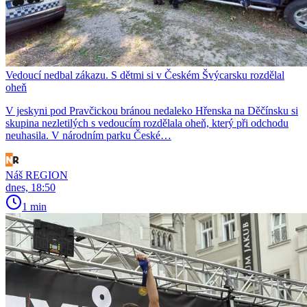
Vedoucí nedbal zákazu. S dětmi si v Českém Švýcarsku rozdělal
oheň
V jeskyni pod Pravčickou bránou nedaleko Hřenska na Děčínsku si
skupina nezletilých s vedoucím rozdělala oheň, který při odchodu
neuhasila. V národním parku České…
Náš REGION
dnes, 18:50
1 min