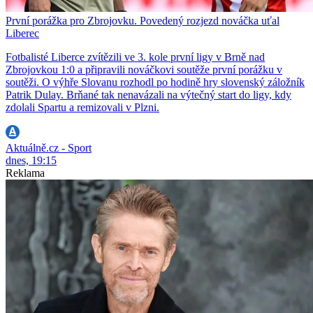
První porážka pro Zbrojovku. Povedený rozjezd nováčka uťal
Liberec
Fotbalisté Liberce zvítězili ve 3. kole první ligy v Brně nad
Zbrojovkou 1:0 a připravili nováčkovi soutěže první porážku v
soutěži. O výhře Slovanu rozhodl po hodině hry slovenský záložník
Patrik Dulay. Brňané tak nenavázali na výtečný start do ligy, kdy
zdolali Spartu a remizovali v Plzni.
Aktuálně.cz - Sport
dnes, 19:15
Reklama