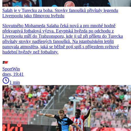
Salah je v Turecku za boha. Stovky fanoušků přivítaly legendu
Liverpoolu jako filmovou hvězdu
Slovutného Mohameda Salaha čeká nová a pro mnohé hodně
překvapivá fotbalová výzva. Egyptská hvězda po odchodu z
Liverpoolu míří do Trabzonsporu, kde ji už při příletu do Turecka
přivítaly stovky nadšených fanoušků. Na istanbulském letišti
panovala atmosféra, jaká se běžně pojí spíš s příjezdem světové
hudební hvězdy než fotbalisty.
SportWin
dnes, 19:41
1 min