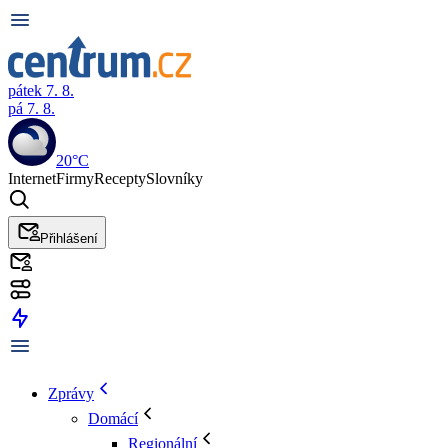
pátek 7. 8.
pá 7. 8.
20°C
Internet
Firmy
Recepty
Slovníky
Přihlášení
Zprávy
Domácí
Regionální