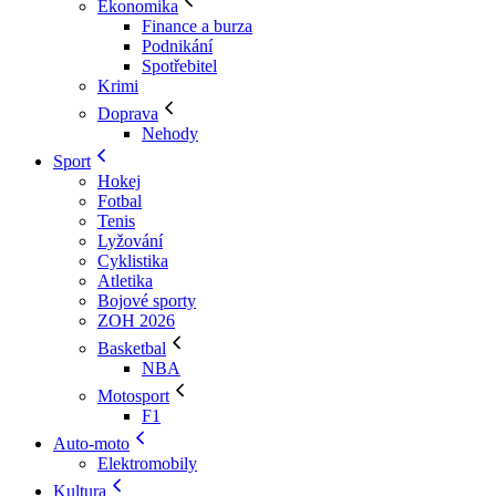
Ekonomika
Finance a burza
Podnikání
Spotřebitel
Krimi
Doprava
Nehody
Sport
Hokej
Fotbal
Tenis
Lyžování
Cyklistika
Atletika
Bojové sporty
ZOH 2026
Basketbal
NBA
Motosport
F1
Auto-moto
Elektromobily
Kultura