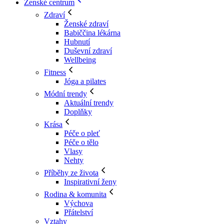
Ženské centrum
Zdraví
Ženské zdraví
Babiččina lékárna
Hubnutí
Duševní zdraví
Wellbeing
Fitness
Jóga a pilates
Módní trendy
Aktuální trendy
Doplňky
Krása
Péče o pleť
Péče o tělo
Vlasy
Nehty
Příběhy ze života
Inspirativní ženy
Rodina & komunita
Výchova
Přátelství
Vztahy