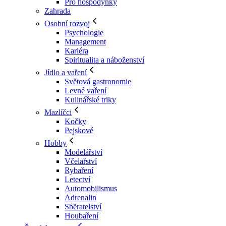
Pro hospodyňky
Zahrada
Osobní rozvoj
Psychologie
Management
Kariéra
Spiritualita a náboženství
Jídlo a vaření
Světová gastronomie
Levné vaření
Kulinářské triky
Mazlíčci
Kočky
Pejskové
Hobby
Modelářství
Včelařství
Rybaření
Letectví
Automobilismus
Adrenalin
Sběratelství
Houbaření