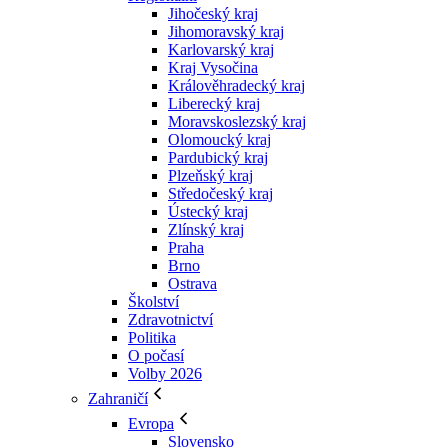
Jihočeský kraj
Jihomoravský kraj
Karlovarský kraj
Kraj Vysočina
Králověhradecký kraj
Liberecký kraj
Moravskoslezský kraj
Olomoucký kraj
Pardubický kraj
Plzeňský kraj
Středočeský kraj
Ústecký kraj
Zlínský kraj
Praha
Brno
Ostrava
Školství
Zdravotnictví
Politika
O počasí
Volby 2026
Zahraničí
Evropa
Slovensko