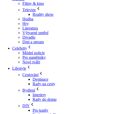
Filmy & kino
Televize
Reality show
Hudba
Hry
Literatura
Výtvarné umění
Divadlo
Digi a stream
Celebrity
Módní policie
Pro pamětníky
Nové tváře
Lifestyle
Cestování
Destinace
Rady na cesty
Bydlení
Interiery
Rady do domu
DIY
Pro kutily