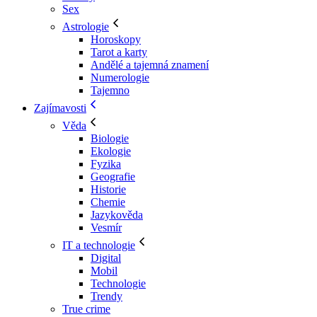
Sex
Astrologie
Horoskopy
Tarot a karty
Andělé a tajemná znamení
Numerologie
Tajemno
Zajímavosti
Věda
Biologie
Ekologie
Fyzika
Geografie
Historie
Chemie
Jazykověda
Vesmír
IT a technologie
Digital
Mobil
Technologie
Trendy
True crime