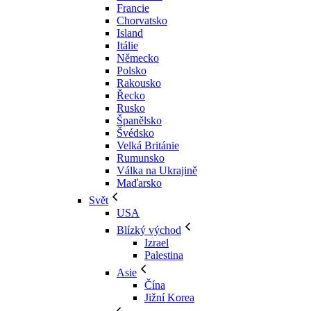
Francie
Chorvatsko
Island
Itálie
Německo
Polsko
Rakousko
Řecko
Rusko
Španělsko
Švédsko
Velká Británie
Rumunsko
Válka na Ukrajině
Maďarsko
Svět
USA
Blízký východ
Izrael
Palestina
Asie
Čína
Jižní Korea