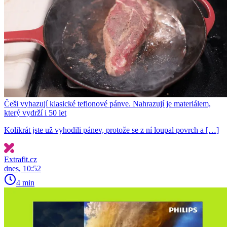
Češi vyhazují klasické teflonové pánve. Nahrazují je materiálem,
který vydrží i 50 let
Kolikrát jste už vyhodili pánev, protože se z ní loupal povrch a […]
Extrafit.cz
dnes, 10:52
4 min