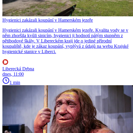
Hygienici zakázali koupání v Hamerském jezeře
Hygienici zakázali koupání v Hamerském jezeře. Kvalita vody se v
něm zhoršila kvůli sinicím, hygienici ji hodnotí pátým stupněm z
pětibodové škály. V Libereckém kraji jde o jediné přírodní
koupaliště, kde je zákaz koupání, vyplývá z údajů na webu Krajské
hygienické stanice v Liberci.
Liberecká Drbna
dnes, 11:00
1 min