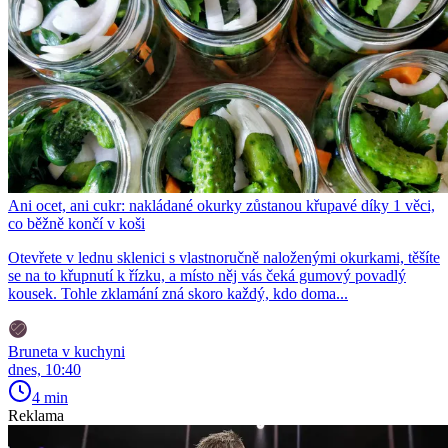
Ani ocet, ani cukr: nakládané okurky zůstanou křupavé díky 1 věci,
co běžně končí v koši
Otevřete v lednu sklenici s vlastnoručně naloženými okurkami, těšíte
se na to křupnutí k řízku, a místo něj vás čeká gumový povadlý
kousek. Tohle zklamání zná skoro každý, kdo doma...
Bruneta v kuchyni
dnes, 10:40
4 min
Reklama