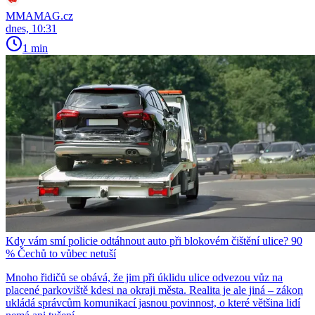
MMAMAG.cz
dnes, 10:31
1 min
Kdy vám smí policie odtáhnout auto při blokovém čištění ulice? 90
% Čechů to vůbec netuší
Mnoho řidičů se obává, že jim při úklidu ulice odvezou vůz na
placené parkoviště kdesi na okraji města. Realita je ale jiná – zákon
ukládá správcům komunikací jasnou povinnost, o které většina lidí