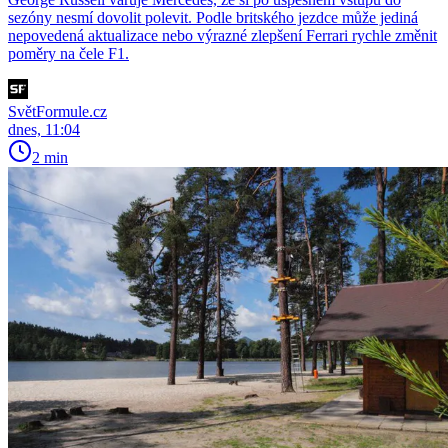
sezóny nesmí dovolit polevit. Podle britského jezdce může jediná
nepovedená aktualizace nebo výrazné zlepšení Ferrari rychle změnit
poměry na čele F1.
SvětFormule.cz
dnes, 11:04
2 min