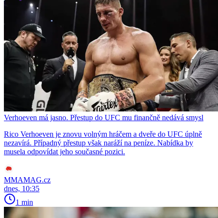
Verhoeven má jasno. Přestup do UFC mu finančně nedává smysl
Rico Verhoeven je znovu volným hráčem a dveře do UFC úplně
nezavírá. Případný přestup však naráží na peníze. Nabídka by
musela odpovídat jeho současné pozici.
MMAMAG.cz
dnes, 10:35
1 min