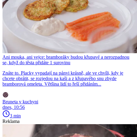
Ani mouka, ani vejce: bramboráky budou křupavé a nerozpadnou
se, když do těsta přidáte 1 surovinu
Znáte to. Placky vypadají na pánvi krásně, ale ve chvíli, kdy je
chcete obrátit, se rozjedou na kaši a z křupavého snu zbyde
bramborová omeleta. Většina lidí to řeší přidáním...
Bruneta v kuchyni
dnes, 10:56
3 min
Reklama