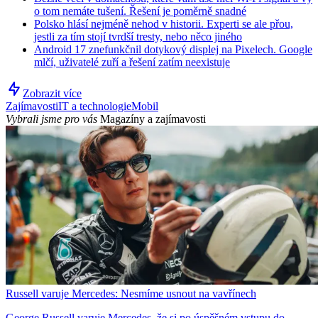
o tom nemáte tušení. Řešení je poměrně snadné
Polsko hlásí nejméně nehod v historii. Experti se ale přou,
jestli za tím stojí tvrdší tresty, nebo něco jiného
Android 17 znefunkčnil dotykový displej na Pixelech. Google
mlčí, uživatelé zuří a řešení zatím neexistuje
Zobrazit více
Zajímavosti
IT a technologie
Mobil
Vybrali jsme pro vás
Magazíny a zajímavosti
Russell varuje Mercedes: Nesmíme usnout na vavřínech
George Russell varuje Mercedes, že si po úspěšném vstupu do