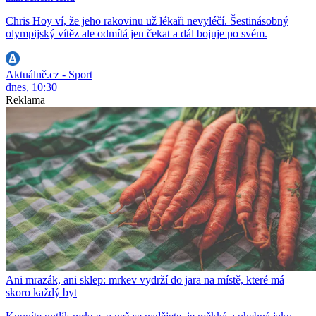
Chris Hoy ví, že jeho rakovinu už lékaři nevyléčí. Šestinásobný
olympijský vítěz ale odmítá jen čekat a dál bojuje po svém.
Aktuálně.cz - Sport
dnes, 10:30
Reklama
Ani mrazák, ani sklep: mrkev vydrží do jara na místě, které má
skoro každý byt