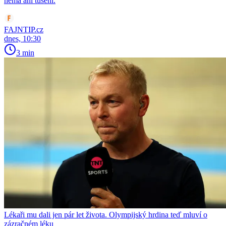
nemá ani tušení.
FAJNTIP.cz
dnes, 10:30
3 min
Lékaři mu dali jen pár let života. Olympijský hrdina teď mluví o
zázračném léku