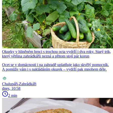
Okurky v hliněném hrnci s trochou octa vydrží i dva roky. Starý trik,
který většina zahrádkářů nezná a přitom stojí pár korun
Ocet se v domácnosti i na zahradě uplatňuje jako skvělý pomocník.
A pomůže vám i s nakládáním okurek – vydrží pak mnohem déle.
Chalupáři-Zahrádkáři
dnes, 10:58
2 min