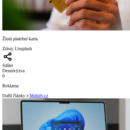
Žlutá platební karta
Zdroj
:
Unsplash
Sdílet
Denní
výzva
0
Reklama
Další články z
Mobify.cz