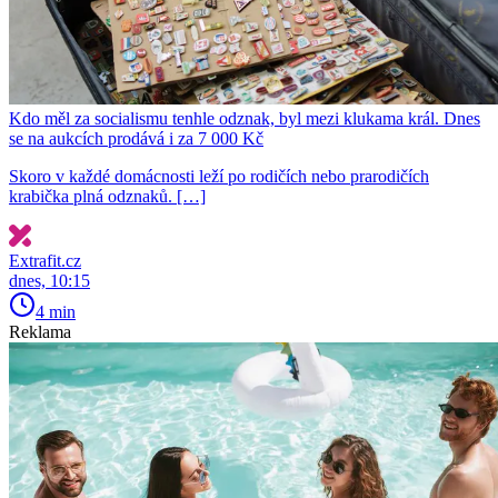
Kdo měl za socialismu tenhle odznak, byl mezi klukama král. Dnes
se na aukcích prodává i za 7 000 Kč
Skoro v každé domácnosti leží po rodičích nebo prarodičích
krabička plná odznaků. […]
Extrafit.cz
dnes, 10:15
4 min
Reklama