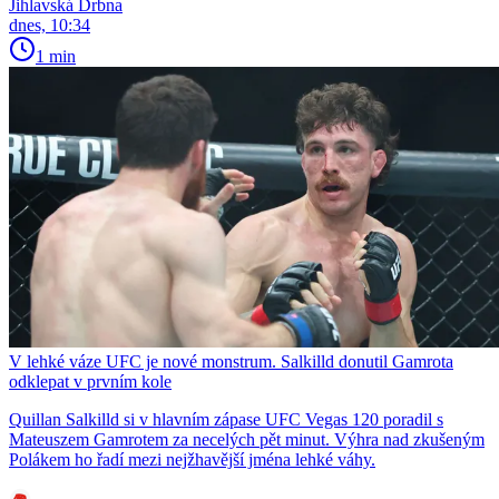
Jihlavská Drbna
dnes, 10:34
1 min
V lehké váze UFC je nové monstrum. Salkilld donutil Gamrota
odklepat v prvním kole
Quillan Salkilld si v hlavním zápase UFC Vegas 120 poradil s
Mateuszem Gamrotem za necelých pět minut. Výhra nad zkušeným
Polákem ho řadí mezi nejžhavější jména lehké váhy.