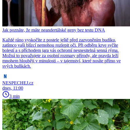
Jak poznáte, že máte neandertálské geny bez testu DNA
Každé ráno vyskočíte z postele ještě před zazvoněním budíku,
zatímco vaši blízcí nemohou rozlepit oči. Při odběru krve syčíte
bolestí a s příchodem jara vás ochromí nesnesitelná senná rýma.
Možná to považujete za osobní rozmary přírody, ale pravda leží
mnohem hlouběji v minulosti – v tajemství, které nosíte přímo ve
svých buňkách.
NESPECHEJ.cz
dnes, 11:00
3 min