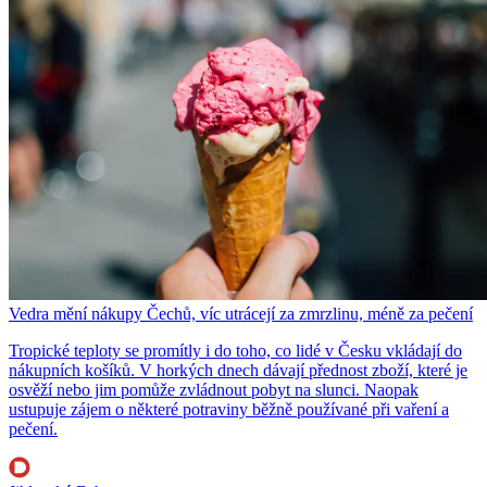
Vedra mění nákupy Čechů, víc utrácejí za zmrzlinu, méně za pečení
Tropické teploty se promítly i do toho, co lidé v Česku vkládají do
nákupních košíků. V horkých dnech dávají přednost zboží, které je
osvěží nebo jim pomůže zvládnout pobyt na slunci. Naopak
ustupuje zájem o některé potraviny běžně používané při vaření a
pečení.