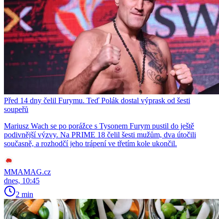
Před 14 dny čelil Furymu. Teď Polák dostal výprask od šesti
soupeřů
Mariusz Wach se po porážce s Tysonem Furym pustil do ještě
podivnější výzvy. Na PRIME 18 čelil šesti mužům, dva útočili
současně, a rozhodčí jeho trápení ve třetím kole ukončil.
MMAMAG.cz
dnes, 10:45
2 min