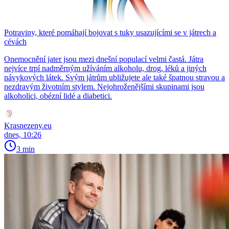
Potraviny, které pomáhají bojovat s tuky usazujícími se v játrech a
cévách
Onemocnění jater jsou mezi dnešní populací velmi častá. Játra
nejvíce trpí nadměrným užíváním alkoholu, drog, léků a jiných
návykových látek. Svým játrům ubližujete ale také špatnou stravou a
nezdravým životním stylem. Nejohroženějšími skupinami jsou
alkoholici, obézní lidé a diabetici.
Krasnezeny.eu
dnes, 10:26
3 min