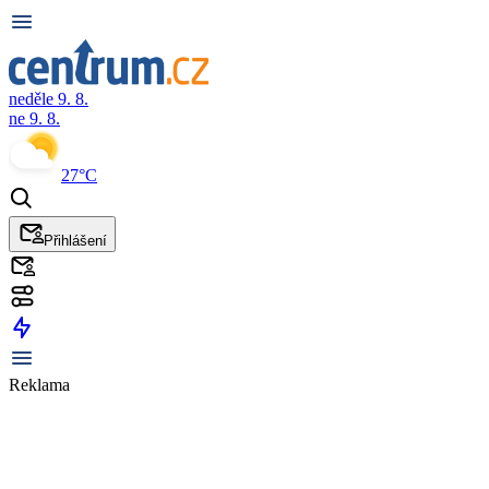
neděle 9. 8.
ne 9. 8.
27°C
Přihlášení
Reklama