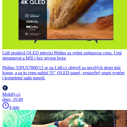
Lidl prodává QLED televizi Philips za velmi zajímavou cenu. Umí
streamovat a běží i bez set-top boxu
Philips 55PUS7800/12 se na Lidl.cz objevil za necelých deset tisíc
korun, a za tu cenu nabízí 55″ QLED panel, vestavěný smart systém
i kompletní sadu tunerů.
Mobify.cz
dnes, 10:49
4 min