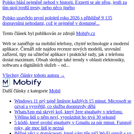
Polsko hlásí nejméně nehod v historii. Experti se ale přou, jestli za
tím stojí tvrdší tresty, nebo něco jiného
Polsko uzavřelo první pololetí roku 2026 s přibližně 9 135
dopravními nehodami, což je nejméně v dostupné...
Tento článek byl publikován ze zdrojů
Mobify.cz
Web se zaměřuje na mobilní telefony, chytré technologie a moderní
aplikace. Čtenáři zde najdou recenze nových modelů, srovnání
zařízení, tipy na užitečné aplikace i praktické rady, jak z telefonu
dostat maximum. Obsah sleduje také trendy v oblasti elektroniky,
softwaru a digitálních služeb – od...
Všechny články tohoto autora →
Další články z kategorie
Mobil
Windows 11 prý tajně šmíruje každých 15 minut. Microsoft se
ozval a vysvětlil, co služba doopravdy dělá
WhatsApp má skrytý koš, který žere gigabajty v telefonu.
Většina lidí o něm neví, vyprázdnit ho trvá 30 sekund
5 kódů, které uvolní gigabajty v Gmailu za pár minut. Fungují
roky, ale moc lidí je nezná
Běžné věci v domácnosti, které vám tiše ničí Wi-Fi signál a vy