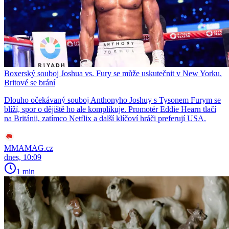
Boxerský souboj Joshua vs. Fury se může uskutečnit v New Yorku.
Britové se brání
Dlouho očekávaný souboj Anthonyho Joshuy s Tysonem Furym se
blíží, spor o dějiště ho ale komplikuje. Promotér Eddie Hearn tlačí
na Británii, zatímco Netflix a další klíčoví hráči preferují USA.
MMAMAG.cz
dnes, 10:09
1 min