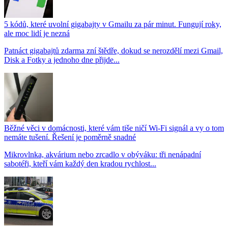
5 kódů, které uvolní gigabajty v Gmailu za pár minut. Fungují roky,
ale moc lidí je nezná
Patnáct gigabajtů zdarma zní štědře, dokud se nerozdělí mezi Gmail,
Disk a Fotky a jednoho dne přijde...
Běžné věci v domácnosti, které vám tiše ničí Wi-Fi signál a vy o tom
nemáte tušení. Řešení je poměrně snadné
Mikrovlnka, akvárium nebo zrcadlo v obýváku: tři nenápadní
sabotéři, kteří vám každý den kradou rychlost...