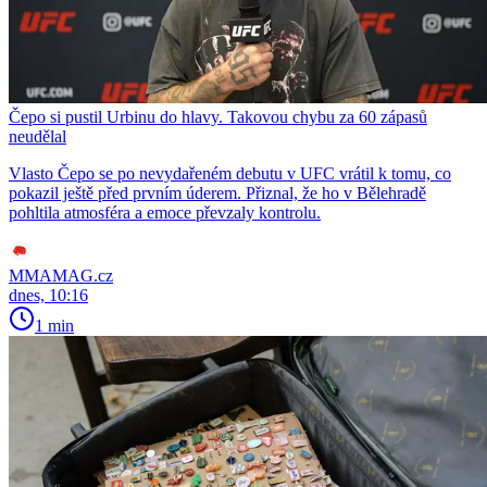
Čepo si pustil Urbinu do hlavy. Takovou chybu za 60 zápasů
neudělal
Vlasto Čepo se po nevydařeném debutu v UFC vrátil k tomu, co
pokazil ještě před prvním úderem. Přiznal, že ho v Bělehradě
pohltila atmosféra a emoce převzaly kontrolu.
MMAMAG.cz
dnes, 10:16
1 min