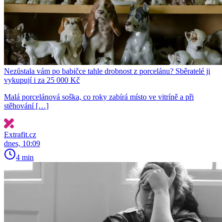
Nezůstala vám po babičce tahle drobnost z porcelánu? Sběratelé ji
vykupují i za 25 000 Kč
Malá porcelánová soška, co roky zabírá místo ve vitríně a při
stěhování […]
Extrafit.cz
dnes, 10:09
4 min