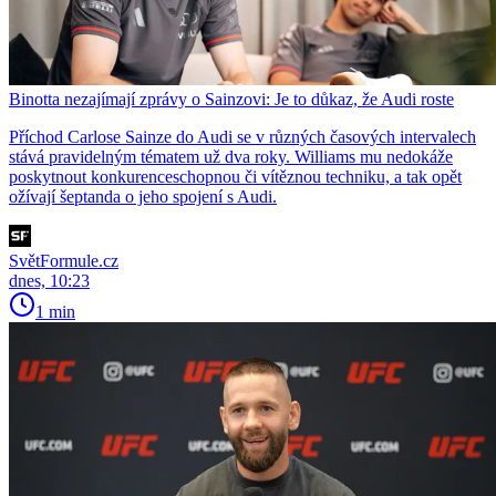
Binotta nezajímají zprávy o Sainzovi: Je to důkaz, že Audi roste
Příchod Carlose Sainze do Audi se v různých časových intervalech
stává pravidelným tématem už dva roky. Williams mu nedokáže
poskytnout konkurenceschopnou či vítěznou techniku, a tak opět
ožívají šeptanda o jeho spojení s Audi.
SvětFormule.cz
dnes, 10:23
1 min