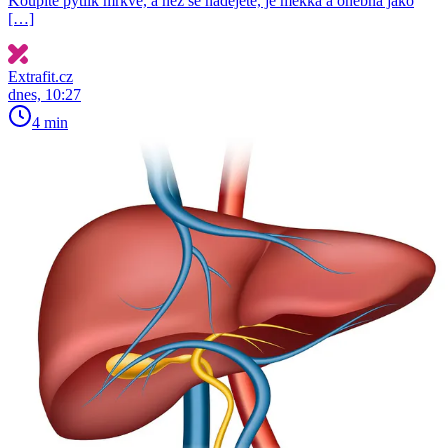
Koupíte pytlík mrkve, a než se nadějete, je měkká a ohebná jako
[…]
Extrafit.cz
dnes, 10:27
4 min