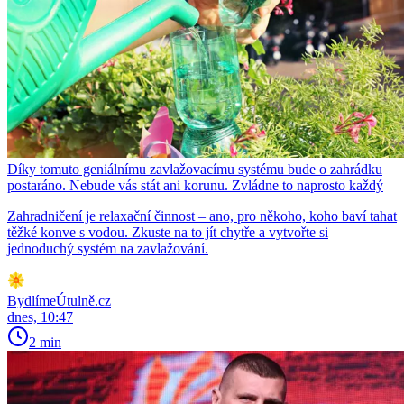
Díky tomuto geniálnímu zavlažovacímu systému bude o zahrádku
postaráno. Nebude vás stát ani korunu. Zvládne to naprosto každý
Zahradničení je relaxační činnost – ano, pro někoho, koho baví tahat
těžké konve s vodou. Zkuste na to jít chytře a vytvořte si
jednoduchý systém na zavlažování.
BydlímeÚtulně.cz
dnes, 10:47
2 min