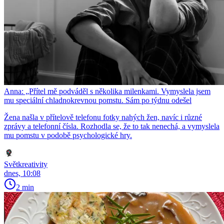
Anna: „Přítel mě podváděl s několika milenkami. Vymyslela jsem
mu speciální chladnokrevnou pomstu. Sám po týdnu odešel
Žena našla v přítelově telefonu fotky nahých žen, navíc i různé
zprávy a telefonní čísla. Rozhodla se, že to tak nenechá, a vymyslela
mu pomstu v podobě psychologické hry.
Světkreativity
dnes, 10:08
2 min