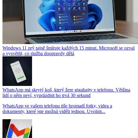
Windows 11 prý tajně šmíruje každých 15 minut. Microsoft se ozval
a vysvětlil, co služba doopravdy dělá
WhatsApp má skrytý koš, který žere gigabajty v telefonu. Většina
lidí o něm neví, vyprázdnit ho trvá 30 sekund
WhatsApp ve vašem telefonu tiše hromadí fotky, videa a
dokumenty, které jste možná viděli jednou. Uvolnit...