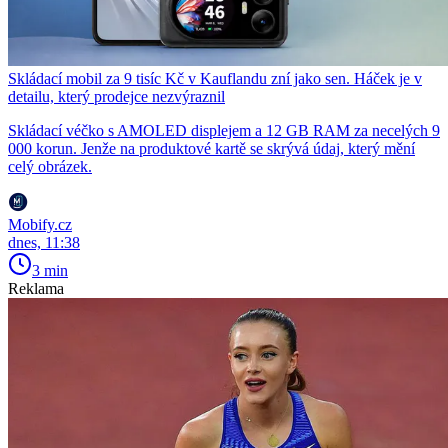
Skládací mobil za 9 tisíc Kč v Kauflandu zní jako sen. Háček je v
detailu, který prodejce nezvýraznil
Skládací véčko s AMOLED displejem a 12 GB RAM za necelých 9
000 korun. Jenže na produktové kartě se skrývá údaj, který mění
celý obrázek.
Mobify.cz
dnes, 11:38
3 min
Reklama