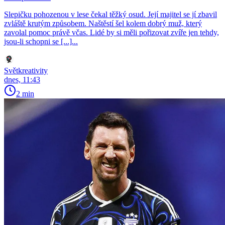
Slepičku pohozenou v lese čekal těžký osud. Její majitel se jí zbavil
zvláště krutým způsobem. Naštěstí šel kolem dobrý muž, který
zavolal pomoc právě včas. Lidé by si měli pořizovat zvíře jen tehdy,
jsou-li schopni se [...]...
Světkreativity
dnes, 11:43
2 min