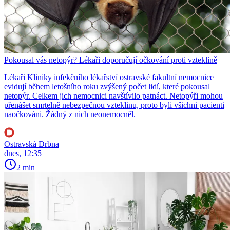
Pokousal vás netopýr? Lékaři doporučují očkování proti vzteklině
Lékaři Kliniky infekčního lékařství ostravské fakultní nemocnice
evidují během letošního roku zvýšený počet lidí, které pokousal
netopýr. Celkem jich nemocnici navštívilo patnáct. Netopýři mohou
přenášet smrtelně nebezpečnou vzteklinu, proto byli všichni pacienti
naočkováni. Žádný z nich neonemocněl.
Ostravská Drbna
dnes, 12:35
2 min