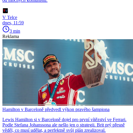
od mocných komunistů.
V Telce
dnes, 11:59
3 min
Reklama
Hamilton v Barceloně předvedl výkon pravého šampiona
Lewis Hamilton si v Barceloně dojel pro první vítězství ve Ferrari.
Podle Stefana Johanssona ale nešlo jen o strategii. Brit prý přesně
věděl, co musí udělat, a perfektně svůj plán zrealizoval.