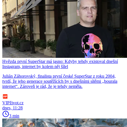
Hvězda první SuperStar má jasno: Kdyby tehdy existoval dnešní
Instagram, internet by kolem něj šílel
Julián Záhorovský, finalista první české SuperStar z roku 2004,
tvrdí, že jeho generace soutěžících by s dnešními sítěmi „bourala
internet“. Zároveň je rád, že je tehdy neměla.
VIPživot.cz
dnes, 11:28
3 min