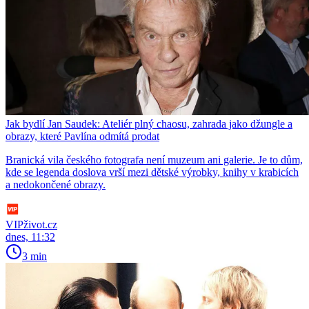
Jak bydlí Jan Saudek: Ateliér plný chaosu, zahrada jako džungle a
obrazy, které Pavlína odmítá prodat
Branická vila českého fotografa není muzeum ani galerie. Je to dům,
kde se legenda doslova vrší mezi dětské výrobky, knihy v krabicích
a nedokončené obrazy.
VIPživot.cz
dnes, 11:32
3 min