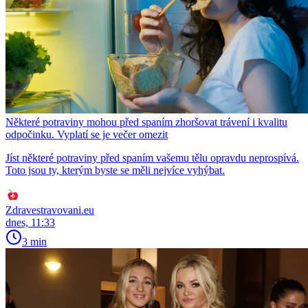
Některé potraviny mohou před spaním zhoršovat trávení i kvalitu
odpočinku. Vyplatí se je večer omezit
Jíst některé potraviny před spaním vašemu tělu opravdu neprospívá.
Toto jsou ty, kterým byste se měli nejvíce vyhýbat.
Zdravestravovani.eu
dnes, 11:33
3 min