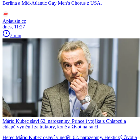
Berlína a Mid-Atlantic Gay Men’s Chorus z USA.
Aplausin.cz
dnes, 11:27
2 min
Mário Kubec slaví 62. narozeniny. Prince i vojáka z Chlapců a
chlapů vyměnil za traktory, koně a život na ranči
Herec Mário Kubec oslaví v neděli 62. narozeniny. Hektický život a