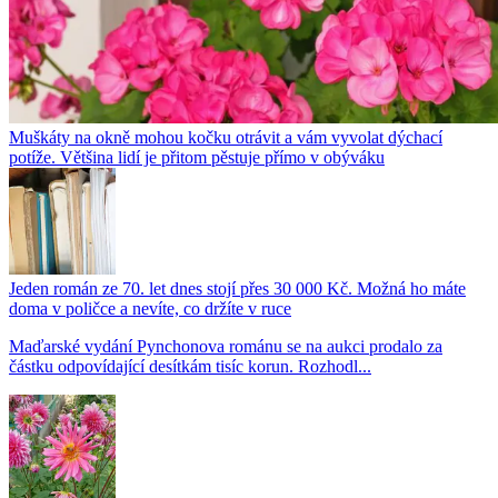
Muškáty na okně mohou kočku otrávit a vám vyvolat dýchací
potíže. Většina lidí je přitom pěstuje přímo v obýváku
Jeden román ze 70. let dnes stojí přes 30 000 Kč. Možná ho máte
doma v poličce a nevíte, co držíte v ruce
Maďarské vydání Pynchonova románu se na aukci prodalo za
částku odpovídající desítkám tisíc korun. Rozhodl...