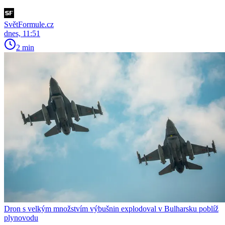
SvětFormule.cz
dnes, 11:51
2 min
Dron s velkým množstvím výbušnin explodoval v Bulharsku poblíž
plynovodu