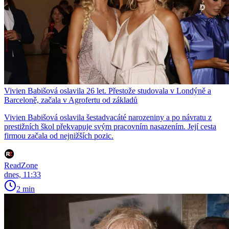
Vivien Babišová oslavila 26 let. Přestože studovala v Londýně a
Barceloně, začala v Agrofertu od základů
Vivien Babišová oslavila šestadvacáté narozeniny a po návratu z
prestižních škol překvapuje svým pracovním nasazením. Její cesta
firmou začala od nejnižších pozic.
ReadZone
dnes, 11:33
2 min