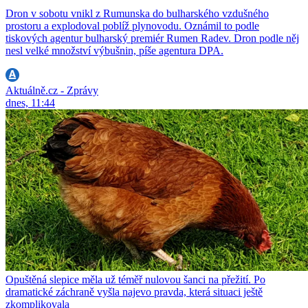
Dron v sobotu vnikl z Rumunska do bulharského vzdušného
prostoru a explodoval poblíž plynovodu. Oznámil to podle
tiskových agentur bulharský premiér Rumen Radev. Dron podle něj
nesl velké množství výbušnin, píše agentura DPA.
Aktuálně.cz - Zprávy
dnes, 11:44
Opuštěná slepice měla už téměř nulovou šanci na přežití. Po
dramatické záchraně vyšla najevo pravda, která situaci ještě
zkomplikovala