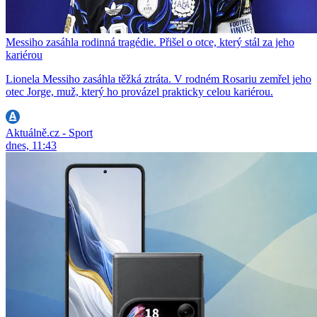
Messiho zasáhla rodinná tragédie. Přišel o otce, který stál za jeho
kariérou
Lionela Messiho zasáhla těžká ztráta. V rodném Rosariu zemřel jeho
otec Jorge, muž, který ho provázel prakticky celou kariérou.
Aktuálně.cz - Sport
dnes, 11:43