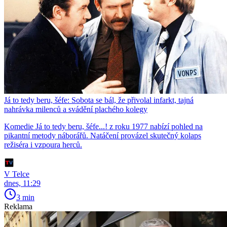
Já to tedy beru, šéfe: Sobota se bál, že přivolal infarkt, tajná
nahrávka milenců a svádění plachého kolegy
Komedie Já to tedy beru, šéfe...! z roku 1977 nabízí pohled na
pikantní metody náborářů. Natáčení provázel skutečný kolaps
režiséra i vzpoura herců.
V Telce
dnes, 11:29
3 min
Reklama