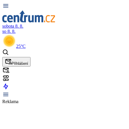
sobota 8. 8.
so 8. 8.
25°C
Přihlášení
Reklama