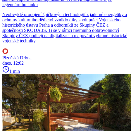
legendárního tanku
Neobvyklé propojení špičkových technologií z jaderné energetiky a
ochrany kulturního dědictví vzniklo díky spolupráci Vojenského
historického ústavu Praha a odborníků ze Skupiny ČEZ a
společnosti ŠKODA JS. Ti se v rámci firemního dobrovolnictví
Skupiny ČEZ podílejí na digitalizaci a mapování vybrané historické
vojenské techniky.
Plzeňská Drbna
dnes, 12:02
1 min