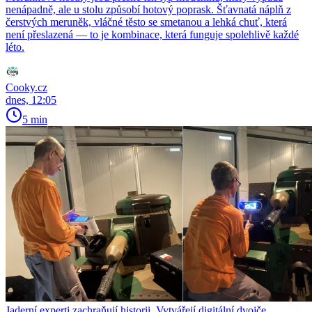
nenápadně, ale u stolu způsobí hotový poprask. Šťavnatá náplň z
čerstvých meruněk, vláčné těsto se smetanou a lehká chuť, která
není přeslazená — to je kombinace, která funguje spolehlivě každé
léto.
Cooky.cz
dnes, 12:05
5 min
Jaderní experti zachraňují historii. Vytvářejí digitální dvojče