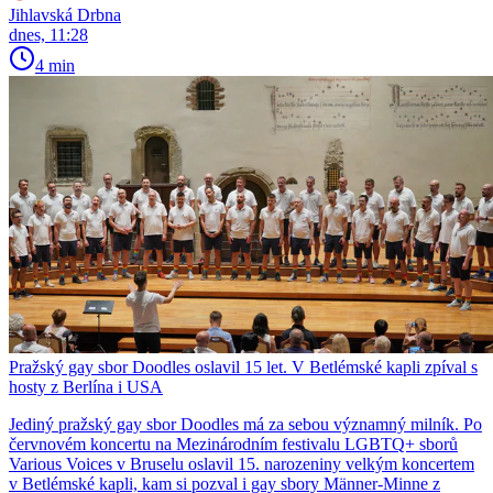
Jihlavská Drbna
dnes, 11:28
4 min
Pražský gay sbor Doodles oslavil 15 let. V Betlémské kapli zpíval s
hosty z Berlína i USA
Jediný pražský gay sbor Doodles má za sebou významný milník. Po
červnovém koncertu na Mezinárodním festivalu LGBTQ+ sborů
Various Voices v Bruselu oslavil 15. narozeniny velkým koncertem
v Betlémské kapli, kam si pozval i gay sbory Männer-Minne z