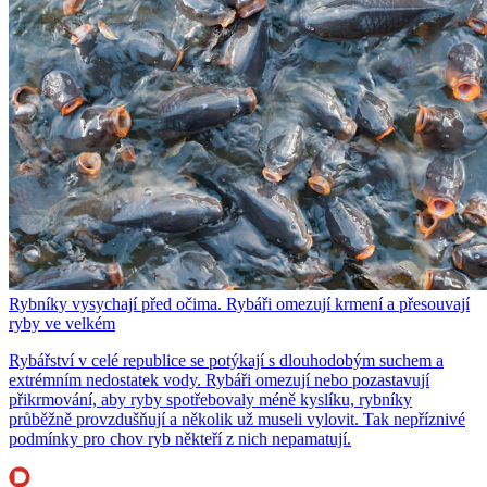
Rybníky vysychají před očima. Rybáři omezují krmení a přesouvají
ryby ve velkém
Rybářství v celé republice se potýkají s dlouhodobým suchem a
extrémním nedostatek vody. Rybáři omezují nebo pozastavují
přikrmování, aby ryby spotřebovaly méně kyslíku, rybníky
průběžně provzdušňují a několik už museli vylovit. Tak nepříznivé
podmínky pro chov ryb někteří z nich nepamatují.