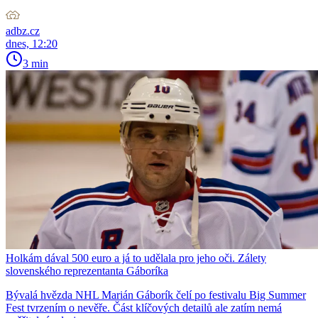
adbz.cz
dnes, 12:20
3 min
Holkám dával 500 euro a já to udělala pro jeho oči. Zálety
slovenského reprezentanta Gáboríka
Bývalá hvězda NHL Marián Gáborík čelí po festivalu Big Summer
Fest tvrzením o nevěře. Část klíčových detailů ale zatím nemá