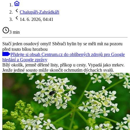
Chalupáři-Zahrádkáři
14. 6. 2026, 04:41
3 min
Stačí jeden osudový omyl! Sběrači bylin by se měli mít na pozoru
před touto bílou hrozbou
Přidejte si obsah Centrum.cz do oblíbených zdrojů pro Google
hledání a Google zprávy
Bílý okolík, jemně dělené listy, příkop u cesty. Vypadá jako mrkev.
Jenže jediné sousto může skončit ochrnutím dýchacích svalů.