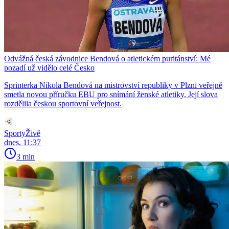
Odvážná česká závodnice Bendová o atletickém puritánství: Mé
pozadí už vidělo celé Česko
Sprinterka Nikola Bendová na mistrovství republiky v Plzni veřejně
smetla novou příručku EBU pro snímání ženské atletiky. Její slova
rozdělila českou sportovní veřejnost.
SportyŽivě
dnes, 11:37
3 min