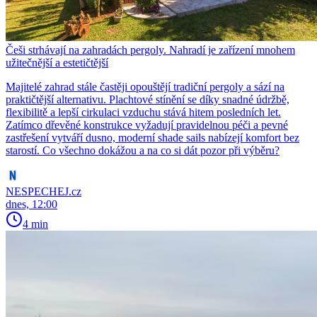
Češi strhávají na zahradách pergoly. Nahradí je zařízení mnohem
užitečnější a estetičtější
Majitelé zahrad stále častěji opouštějí tradiční pergoly a sází na
praktičtější alternativu. Plachtové stínění se díky snadné údržbě,
flexibilitě a lepší cirkulaci vzduchu stává hitem posledních let.
Zatímco dřevěné konstrukce vyžadují pravidelnou péči a pevné
zastřešení vytváří dusno, moderní shade sails nabízejí komfort bez
starostí. Co všechno dokážou a na co si dát pozor při výběru?
NESPECHEJ.cz
dnes, 12:00
4 min