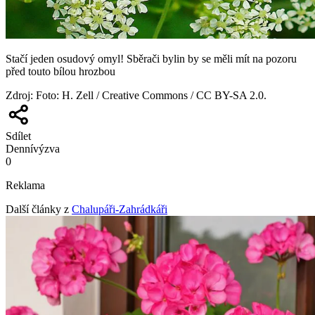
Stačí jeden osudový omyl! Sběrači bylin by se měli mít na pozoru
před touto bílou hrozbou
Zdroj
:
Foto: H. Zell / Creative Commons / CC BY-SA 2.0.
Sdílet
Denní
výzva
0
Reklama
Další články z
Chalupáři-Zahrádkáři