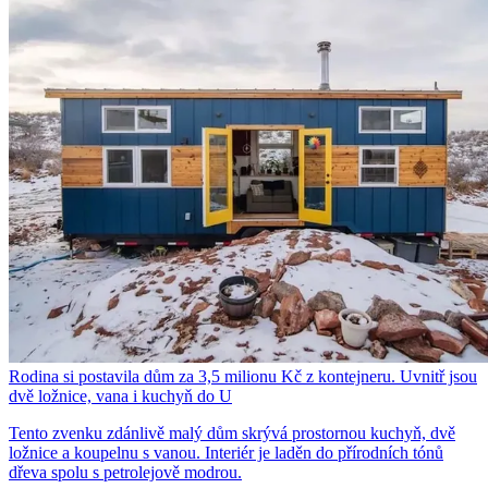
Rodina si postavila dům za 3,5 milionu Kč z kontejneru. Uvnitř jsou
dvě ložnice, vana i kuchyň do U
Tento zvenku zdánlivě malý dům skrývá prostornou kuchyň, dvě
ložnice a koupelnu s vanou. Interiér je laděn do přírodních tónů
dřeva spolu s petrolejově modrou.