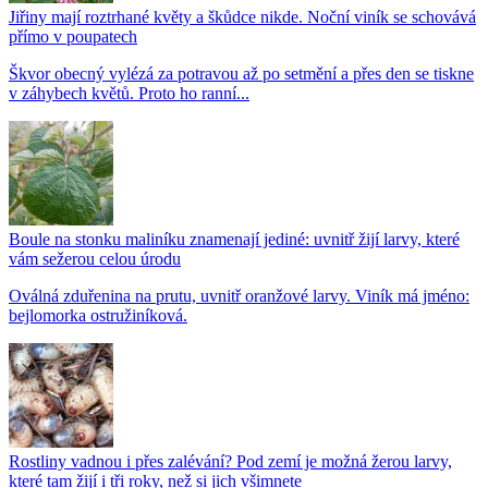
Jiřiny mají roztrhané květy a škůdce nikde. Noční viník se schovává
přímo v poupatech
Škvor obecný vylézá za potravou až po setmění a přes den se tiskne
v záhybech květů. Proto ho ranní...
Boule na stonku maliníku znamenají jediné: uvnitř žijí larvy, které
vám sežerou celou úrodu
Oválná zduřenina na prutu, uvnitř oranžové larvy. Viník má jméno:
bejlomorka ostružiníková.
Rostliny vadnou i přes zalévání? Pod zemí je možná žerou larvy,
které tam žijí i tři roky, než si jich všimnete