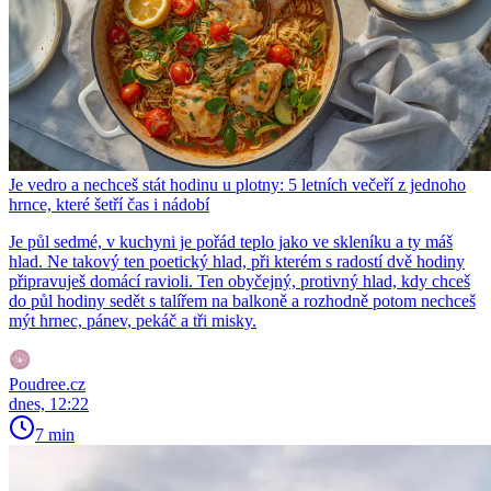
Je vedro a nechceš stát hodinu u plotny: 5 letních večeří z jednoho
hrnce, které šetří čas i nádobí
Je půl sedmé, v kuchyni je pořád teplo jako ve skleníku a ty máš
hlad. Ne takový ten poetický hlad, při kterém s radostí dvě hodiny
připravuješ domácí ravioli. Ten obyčejný, protivný hlad, kdy chceš
do půl hodiny sedět s talířem na balkoně a rozhodně potom nechceš
mýt hrnec, pánev, pekáč a tři misky.
Poudree.cz
dnes, 12:22
7 min