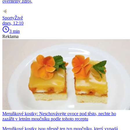
ověřitelný zdroj.
SportyŽivě
dnes, 12:10
3 min
Reklama
Meruňkové kostky: Neschovávejte ovoce pod těsto, nechte ho
zazářit v letním moučníku podle tohoto receptu
Meruňkové kostky jsou přesně ten typ moučníku, který vypadá