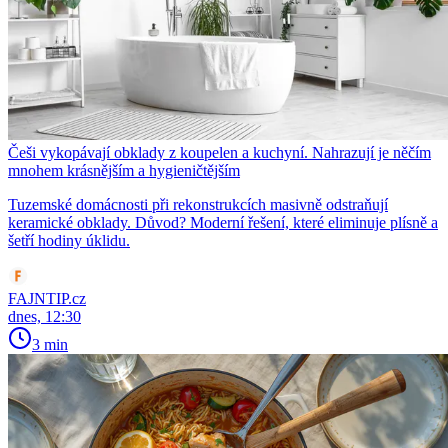
Češi vykopávají obklady z koupelen a kuchyní. Nahrazují je něčím
mnohem krásnějším a hygieničtějším
Tuzemské domácnosti při rekonstrukcích masivně odstraňují
keramické obklady. Důvod? Moderní řešení, které eliminuje plísně a
šetří hodiny úklidu.
FAJNTIP.cz
dnes, 12:30
3 min