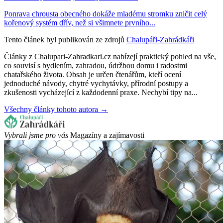
Ponrava chrousta obecného dokáže mladému stromku zničit celý
kořenový systém dřív, než si všimnete prvního...
Tento článek byl publikován ze zdrojů
Chalupáři-Zahrádkáři
Články z Chalupari-Zahradkari.cz nabízejí praktický pohled na vše,
co souvisí s bydlením, zahradou, údržbou domu i radostmi
chatařského života. Obsah je určen čtenářům, kteří ocení
jednoduché návody, chytré vychytávky, přírodní postupy a
zkušenosti vycházející z každodenní praxe. Nechybí tipy na...
Všechny články tohoto autora →
Vybrali jsme pro vás
Magazíny a zajímavosti