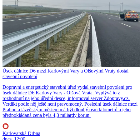
Úsek dálnice D6 mezi Karlovými Vary a Olšovými Vraty dostal
stavební povolení
Dopravní a energetický stavební úřad vydal stavební povolení pro
úsek dálnice D6 Karlovy Vary - Olšová Vrata. Vyplývá to z
rozhodnutí na jeho úřední desce, informoval server Zdopravy.cz.
Verdikt podle něj ještě není pravomocný. Poslední úsek dálnice mezi
Prahou a lázeňským městem má být dlouhý osm kilometrů a jeho
předpokládaná cena byla 4,3 miliardy korun.
Karlovarská Drbna
dnes, 12:00