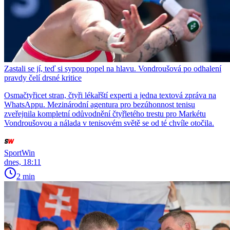
Zastali se jí, teď si sypou popel na hlavu. Vondroušová po odhalení
pravdy čelí drsné kritice
Osmačtyřicet stran, čtyři lékařští experti a jedna textová zpráva na
WhatsAppu. Mezinárodní agentura pro bezúhonnost tenisu
zveřejnila kompletní odůvodnění čtyřletého trestu pro Markétu
Vondroušovou a nálada v tenisovém světě se od té chvíle otočila.
SportWin
dnes, 18:11
2 min