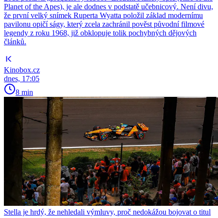
Planet of the Apes), je ale dodnes v podstatě učebnicový. Není divu,
že první velký snímek Ruperta Wyatta položil základ modernímu
pavilonu opičí ságy, který zcela zachránil pověst původní filmové
legendy z roku 1968, již obklopuje tolik pochybných dějových
článků.
Kinobox.cz
dnes, 17:05
8 min
Stella je hrdý, že nehledali výmluvy, proč nedokážou bojovat o titul