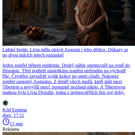
Lidské bestie: Livia měla otrávit Augusta i jeho dědice. Důkazy se
po dvou tisících letech rozpadají
Jeden zemřel během epidemie. Druhý náhle onemocněl na cestě do
Hispánie. Třetí podlehl následkům zranění utrženého na východě
říše. Čtvrtého zavraždil voják krátce po smrti císaře. Nakonec
zemřel samotný Augustus. Z téměř všech mužů, kteří stáli mezi
Tiberiem a nejvyšší mocí, postupně nezůstal nikdo. A Tiberiovou
matkou byla Livia Drusilla, jedna z nejmocnějších žen své doby.
Kód Enigma
dnes, 17:11
15 min
Reklama