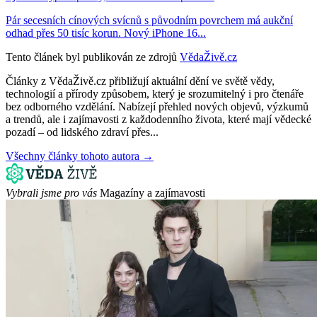
Pár secesních cínových svícnů s původním povrchem má aukční
odhad přes 50 tisíc korun. Nový iPhone 16...
Tento článek byl publikován ze zdrojů
VědaŽivě.cz
Články z VědaŽivě.cz přibližují aktuální dění ve světě vědy,
technologií a přírody způsobem, který je srozumitelný i pro čtenáře
bez odborného vzdělání. Nabízejí přehled nových objevů, výzkumů
a trendů, ale i zajímavosti z každodenního života, které mají vědecké
pozadí – od lidského zdraví přes...
Všechny články tohoto autora →
Vybrali jsme pro vás
Magazíny a zajímavosti