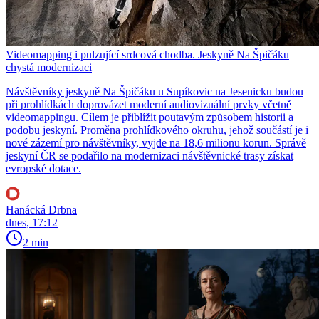
Videomapping i pulzující srdcová chodba. Jeskyně Na Špičáku
chystá modernizaci
Návštěvníky jeskyně Na Špičáku u Supíkovic na Jesenicku budou
při prohlídkách doprovázet moderní audiovizuální prvky včetně
videomappingu. Cílem je přiblížit poutavým způsobem historii a
podobu jeskyní. Proměna prohlídkového okruhu, jehož součástí je i
nové zázemí pro návštěvníky, vyjde na 18,6 milionu korun. Správě
jeskyní ČR se podařilo na modernizaci návštěvnické trasy získat
evropské dotace.
Hanácká Drbna
dnes, 17:12
2 min