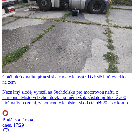
Chtěl ukrást naftu, přinesl si ale malý kanystr. Dvě stě litrů vyteklo
na zem
Neznámý zloděj vyrazil na Suchdolsku pro motorovou naftu z
kamionu. Místo velkého úlovku po něm však zůstalo přibližně 200
litrů nafty na zemi, zapomenutý kanistr a škoda téměř 20 tisíc korun.
Budějcká Drbna
dnes, 17:29