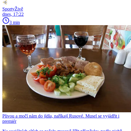
SportyŽivě
dnes, 17:22
3 min
Plivou a močí nám do jídla, naříkají Rusové. Musel se vyjádřit i
premiér