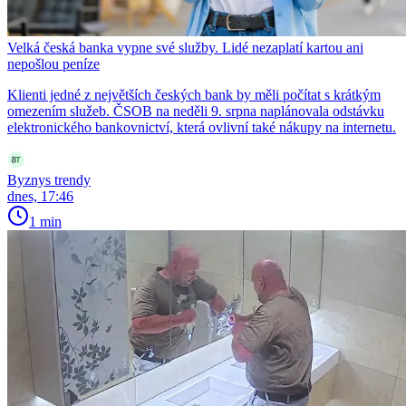
Velká česká banka vypne své služby. Lidé nezaplatí kartou ani
nepošlou peníze
Klienti jedné z největších českých bank by měli počítat s krátkým
omezením služeb. ČSOB na neděli 9. srpna naplánovala odstávku
elektronického bankovnictví, která ovlivní také nákupy na internetu.
Byznys trendy
dnes, 17:46
1 min