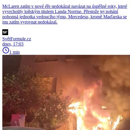
McLaren zatím v nové éře nedokázal navázat na úspěšné roky, které
vyvrcholily loňským titulem Landa Norrise. Přestože jej pohání
pohonná jednotka vedoucího týmu, Mercedesu, kromě Maďarska se
mu zatím vyrovnat nedokázal.
SvětFormule.cz
dnes, 17:03
1 min