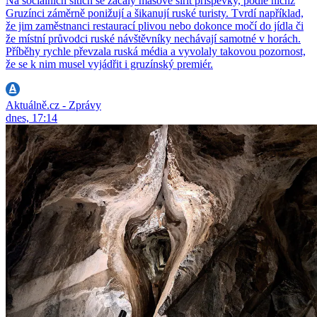
Na sociálních sítích se začaly masově šířit příspěvky, podle nichž
Gruzínci záměrně ponižují a šikanují ruské turisty. Tvrdí například,
že jim zaměstnanci restaurací plivou nebo dokonce močí do jídla či
že místní průvodci ruské návštěvníky nechávají samotné v horách.
Příběhy rychle převzala ruská média a vyvolaly takovou pozornost,
že se k nim musel vyjádřit i gruzínský premiér.
Aktuálně.cz - Zprávy
dnes, 17:14