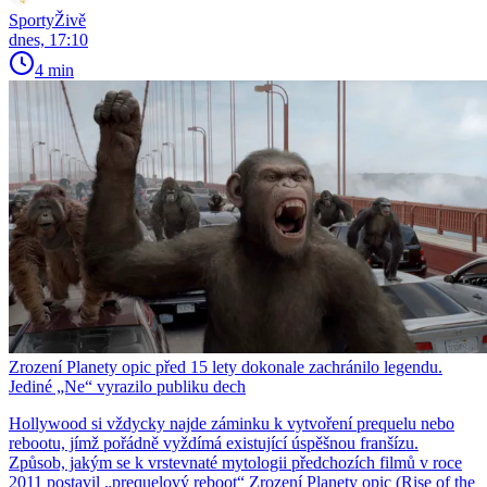
SportyŽivě
dnes, 17:10
4 min
Zrození Planety opic před 15 lety dokonale zachránilo legendu.
Jediné „Ne“ vyrazilo publiku dech
Hollywood si vždycky najde záminku k vytvoření prequelu nebo
rebootu, jímž pořádně vyždímá existující úspěšnou franšízu.
Způsob, jakým se k vrstevnaté mytologii předchozích filmů v roce
2011 postavil „prequelový reboot“ Zrození Planety opic (Rise of the