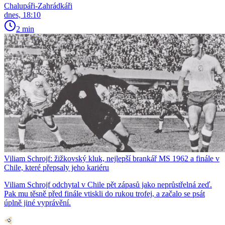
Chalupáři-Zahrádkáři
dnes, 18:10
2 min
Viliam Schrojf: žižkovský kluk, nejlepší brankář MS 1962 a finále v
Chile, které přepsaly jeho kariéru
Viliam Schrojf odchytal v Chile pět zápasů jako neprůstřelná zeď.
Pak mu těsně před finále vtiskli do rukou trofej, a začalo se psát
úplně jiné vyprávění.