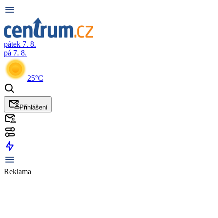
pátek 7. 8.
pá 7. 8.
25°C
Přihlášení
Reklama