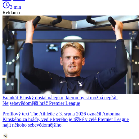
3 min
Reklama
Brankář Kinský dostal nálepku, kterou by si možná nepřál.
Nejsebevědomější hráč Premier League
Profilový text The Athletic z 3. srpna 2026 označil Antonína
Kinského za hráče, vedle kterého je těžké v celé Premier League
najít někoho sebevědomějšího.