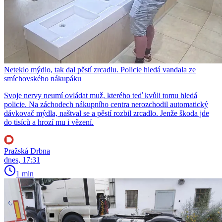
Neteklo mýdlo, tak dal pěstí zrcadlu. Policie hledá vandala ze
smíchovského nákupáku
Svoje nervy neumí ovládat muž, kterého teď kvůli tomu hledá
policie. Na záchodech nákupního centra nerozchodil automatický
dávkovač mýdla, naštval se a pěstí rozbil zrcadlo. Jenže škoda jde
do tisíců a hrozí mu i vězení.
Pražská Drbna
dnes, 17:31
1 min