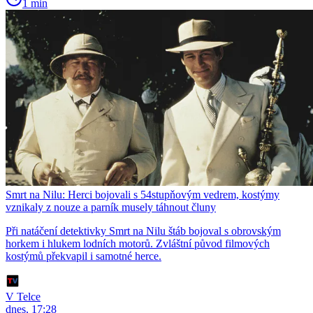
1 min
Smrt na Nilu: Herci bojovali s 54stupňovým vedrem, kostýmy
vznikaly z nouze a parník musely táhnout čluny
Při natáčení detektivky Smrt na Nilu štáb bojoval s obrovským
horkem i hlukem lodních motorů. Zvláštní původ filmových
kostýmů překvapil i samotné herce.
V Telce
dnes, 17:28