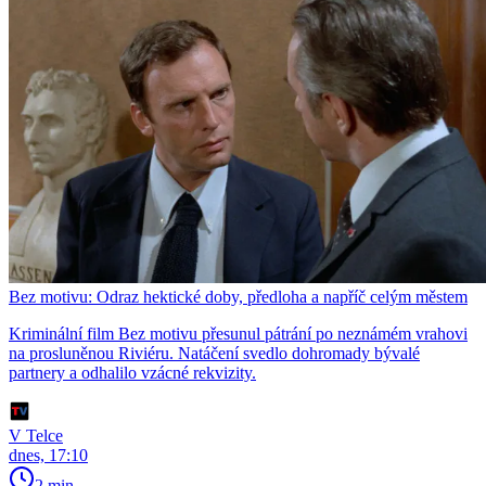
Bez motivu: Odraz hektické doby, předloha a napříč celým městem
Kriminální film Bez motivu přesunul pátrání po neznámém vrahovi
na prosluněnou Riviéru. Natáčení svedlo dohromady bývalé
partnery a odhalilo vzácné rekvizity.
V Telce
dnes, 17:10
2 min