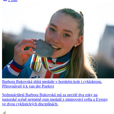
Barbora Bukovská sbírá medaile v horském kole i cyklokrosu.
Přirovnávají ji k van der Poelovi
Sedmnáctiletá Barbora Bukovská má za necelé dva roky na
juniorské scéně nejméně osm medailí z mistrovství světa a Evropy
ve dvou cyklistických disciplínách.