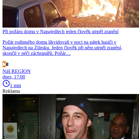
Při požáru domu v Napajedlech jeden člověk utrpěl zranění
Požár rodinného domu likvidovali v noci na pátek hasiči v
Napajedlech na Zlínsku. Jeden člověk při něm utrpěl zranění,
skončil v péči záchranářů. Požár…
Náš REGION
dnes, 17:00
1 min
Reklama