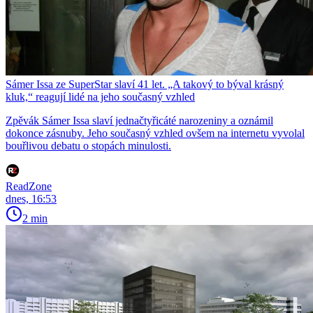
Sámer Issa ze SuperStar slaví 41 let. „A takový to býval krásný
kluk,“ reagují lidé na jeho současný vzhled
Zpěvák Sámer Issa slaví jednačtyřicáté narozeniny a oznámil
dokonce zásnuby. Jeho současný vzhled ovšem na internetu vyvolal
bouřlivou debatu o stopách minulosti.
ReadZone
dnes, 16:53
2 min