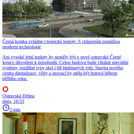
Černá kostka zvládne i tropické teploty. S chlazením pomůžou
moderní technologie
Ani vysoké letní teploty by neměly být v nové ostravské Černé
kostce důvodem k nepohodlí. Celou budovu bude chránit speciální
systémy, rozdílné typy skel i 68 hlubinných vrtů. Stavba nového
centra digitalizace, vědy a inovací by měla být hotová během
příštího roku.
Ostravská Drbna
dnes, 16:53
2 min