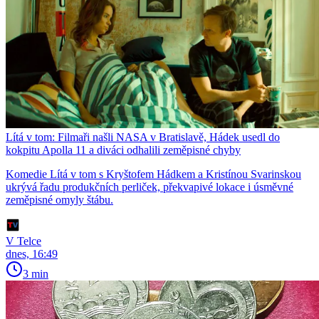
Lítá v tom: Filmaři našli NASA v Bratislavě, Hádek usedl do
kokpitu Apolla 11 a diváci odhalili zeměpisné chyby
Komedie Lítá v tom s Kryštofem Hádkem a Kristínou Svarinskou
ukrývá řadu produkčních perliček, překvapivé lokace i úsměvné
zeměpisné omyly štábu.
V Telce
dnes, 16:49
3 min