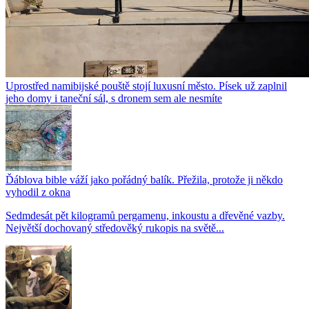
Uprostřed namibijské pouště stojí luxusní město. Písek už zaplnil
jeho domy i taneční sál, s dronem sem ale nesmíte
Ďáblova bible váží jako pořádný balík. Přežila, protože ji někdo
vyhodil z okna
Sedmdesát pět kilogramů pergamenu, inkoustu a dřevěné vazby.
Největší dochovaný středověký rukopis na světě...