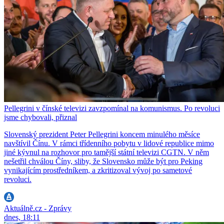
Pellegrini v čínské televizi zavzpomínal na komunismus. Po revoluci
jsme chybovali, přiznal
Slovenský prezident Peter Pellegrini koncem minulého měsíce
navštívil Čínu. V rámci třídenního pobytu v lidové republice mimo
jiné kývnul na rozhovor pro tamější státní televizi CGTN. V něm
nešetřil chválou Číny, sliby, že Slovensko může být pro Peking
vynikajícím prostředníkem, a zkritizoval vývoj po sametové
revoluci.
Aktuálně.cz - Zprávy
dnes, 18:11