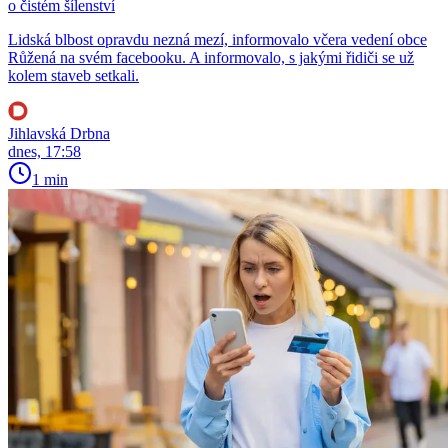
o čistém šílenství
Lidská blbost opravdu nezná mezí, informovalo včera vedení obce
Růžená na svém facebooku. A informovalo, s jakými řidiči se už
kolem staveb setkali.
Jihlavská Drbna
dnes, 17:58
1 min