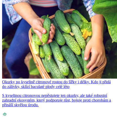
Okurky po kyselině citronové rostou do šířky i délky. Kdo ji přidá
do zálivky, sklízí baculaté plody celé léto
S kyselinou citronovou nepěstujete jen okurky, ale také robustní
zahradní ekosystém, který podporuje růst, bojuje proti chorobám a
přináší skvělou úrodu.