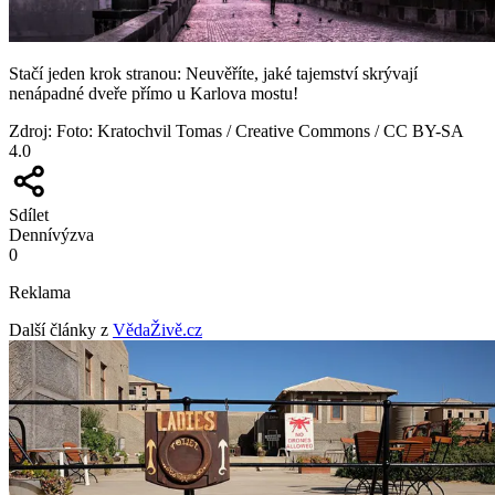
Stačí jeden krok stranou: Neuvěříte, jaké tajemství skrývají
nenápadné dveře přímo u Karlova mostu!
Zdroj
:
Foto: Kratochvil Tomas / Creative Commons / CC BY-SA
4.0
Sdílet
Denní
výzva
0
Reklama
Další články z
VědaŽivě.cz