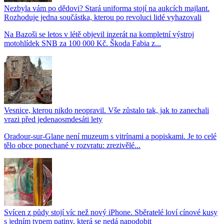
Nezbyla vám po dědovi? Stará uniforma stojí na aukcích majlant.
Rozhoduje jedna součástka, kterou po revoluci lidé vyhazovali
Na Bazoši se letos v létě objevil inzerát na kompletní výstroj
motohlídek SNB za 100 000 Kč. Škoda Fabia z...
Vesnice, kterou nikdo neopravil. Vše zůstalo tak, jak to zanechali
vrazi před jedenaosmdesáti lety
Oradour-sur-Glane není muzeum s vitrínami a popiskami. Je to celé
tělo obce ponechané v rozvratu: zrezivělé...
Svícen z půdy stojí víc než nový iPhone. Sběratelé loví cínové kusy
s jedním typem patiny, která se nedá napodobit