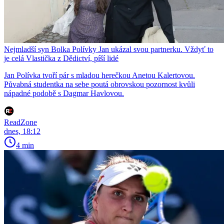
Nejmladší syn Bolka Polívky Jan ukázal svou partnerku. Vždyť to
je celá Vlastička z Dědictví, píší lidé
Jan Polívka tvoří pár s mladou herečkou Anetou Kalertovou.
Půvabná studentka na sebe poutá obrovskou pozornost kvůli
nápadné podobě s Dagmar Havlovou.
ReadZone
dnes, 18:12
4 min