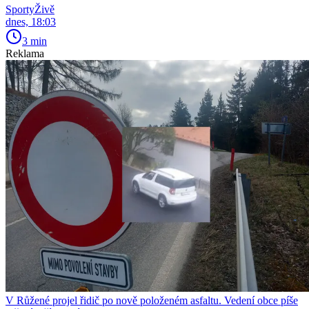
SportyŽivě
dnes, 18:03
3 min
Reklama
V Růžené projel řidič po nově položeném asfaltu. Vedení obce píše