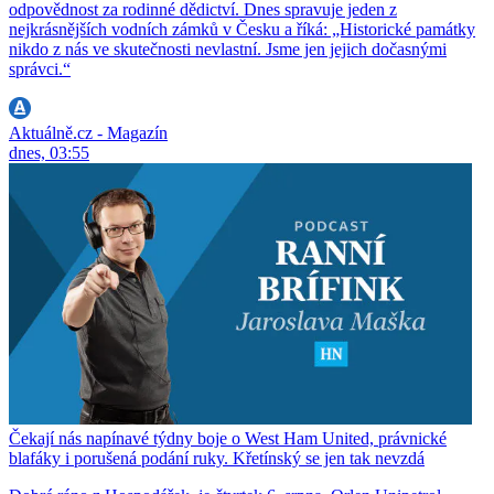
odpovědnost za rodinné dědictví. Dnes spravuje jeden z
nejkrásnějších vodních zámků v Česku a říká: „Historické památky
nikdo z nás ve skutečnosti nevlastní. Jsme jen jejich dočasnými
správci.“
Aktuálně.cz - Magazín
dnes, 03:55
Čekají nás napínavé týdny boje o West Ham United, právnické
blafáky i porušená podání ruky. Křetínský se jen tak nevzdá