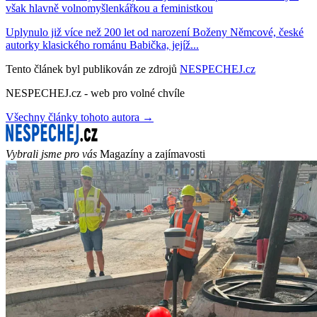
však hlavně volnomyšlenkářkou a feministkou
Uplynulo již více než 200 let od narození Boženy Němcové, české
autorky klasického románu Babička, jejíž...
Tento článek byl publikován ze zdrojů
NESPECHEJ.cz
NESPECHEJ.cz - web pro volné chvíle
Všechny články tohoto autora →
Vybrali jsme pro vás
Magazíny a zajímavosti