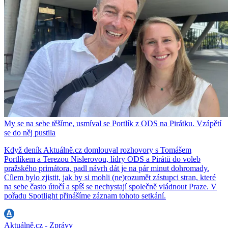
My se na sebe těšíme, usmíval se Portlík z ODS na Pirátku. Vzápětí
se do něj pustila
Když deník Aktuálně.cz domlouval rozhovory s Tomášem
Portlíkem a Terezou Nislerovou, lídry ODS a Pirátů do voleb
pražského primátora, padl návrh dát je na pár minut dohromady.
Cílem bylo zjistit, jak by si mohli (ne)rozumět zástupci stran, které
na sebe často útočí a spíš se nechystají společně vládnout Praze. V
pořadu Spotlight přinášíme záznam tohoto setkání.
Aktuálně.cz - Zprávy