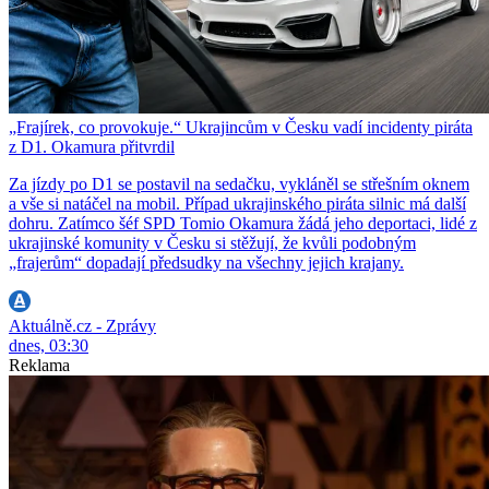
„Frajírek, co provokuje.“ Ukrajincům v Česku vadí incidenty piráta
z D1. Okamura přitvrdil
Za jízdy po D1 se postavil na sedačku, vykláněl se střešním oknem
a vše si natáčel na mobil. Případ ukrajinského piráta silnic má další
dohru. Zatímco šéf SPD Tomio Okamura žádá jeho deportaci, lidé z
ukrajinské komunity v Česku si stěžují, že kvůli podobným
„frajerům“ dopadají předsudky na všechny jejich krajany.
Aktuálně.cz - Zprávy
dnes, 03:30
Reklama