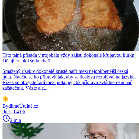
Tato tajná přísada v trojobalu vždy zajistí dokonale křupavou kůrku.
Dělají to tak i šéfkuchaři
Smažený řízek v dokonalé krustě patří mezi nejoblíbenější česká
jídla. Naučte se ho připravit tak, aby se doslova rozplýval na jazyku.
Řízek se obvykle řadí mezi jídla, jejichž přípravu zvládne i kuchař
začátečník. Vězte ale,...
BydlímeÚtulně.cz
dnes, 04:06
2 min