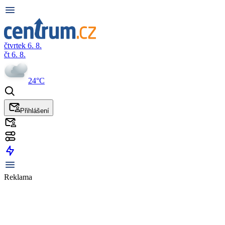
čtvrtek 6. 8.
čt 6. 8.
24°C
Přihlášení
Reklama