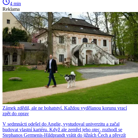
4 min
Reklama
Zámek zdědil, ale ne bohatství. Každou vydělanou korunu vrací
zpět do oprav
V sedmnácti odešel do Anglie, vystudoval univerzitu a začal
budovat vlastní kariéru. Když ale zemřel jeho otec, rozhodl se
Stephanos Germenis-Hildprandt vrátit do jižních Čech a převzít