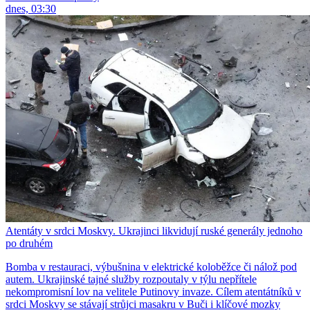
dnes, 03:30
Atentáty v srdci Moskvy. Ukrajinci likvidují ruské generály jednoho
po druhém
Bomba v restauraci, výbušnina v elektrické koloběžce či nálož pod
autem. Ukrajinské tajné služby rozpoutaly v týlu nepřítele
nekompromisní lov na velitele Putinovy invaze. Cílem atentátníků v
srdci Moskvy se stávají strůjci masakru v Buči i klíčové mozky