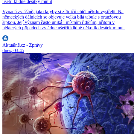
ušetří klidně desítky minut
Vypadá zvláštně, jako kdyby si z řidičů chtěl někdo vystřelit. Na
německých dálnicích se objevuje velká bílá tabule s oranžovou
šipkou. Její význam často uniká i místním řidičům, přitom v
některých případech zvládne ušetřit klidně několik desítek minut.
Aktuálně.cz - Zprávy
dnes, 03:45