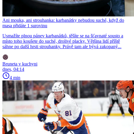
Ani mouka, ani strouhanka: karbanátky nebudou suché, když do
masa přidáte 1 surovinu
Usmažíte plnou pánev karbanátků, těšíte se na šťavnaté sousto a
místo toho koušete do suché, drolivé placky. Většina lidí příště
sáhne po další hrsti strouhanky. Právě tam ale bývá zakopaný...
Bruneta v kuchyni
dnes, 04:14
4 min