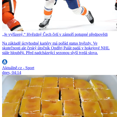
„Je vyřízený.“ Hvězdný Čech čelí v zámoří potupné předpovědi
Na základě úctyhodné kariéry má pořád status hvězdy. Ve
skutečnosti ale český útočník Ondřej Palát padá v hokejové NHL
stále hlouběji. Před nadcházející sezonou slyší tvrdá slova.
Aktuálně.cz - Sport
dnes, 04:14