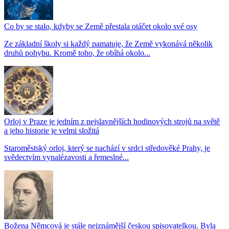
Co by se stalo, kdyby se Země přestala otáčet okolo své osy
Ze základní školy si každý pamatuje, že Země vykonává několik
druhů pohybu. Kromě toho, že obíhá okolo...
Orloj v Praze je jedním z nejslavnějších hodinových strojů na světě
a jeho historie je velmi složitá
Staroměstský orloj, který se nachází v srdci středověké Prahy, je
svědectvím vynalézavosti a řemeslné...
Božena Němcová je stále nejznámější českou spisovatelkou. Byla