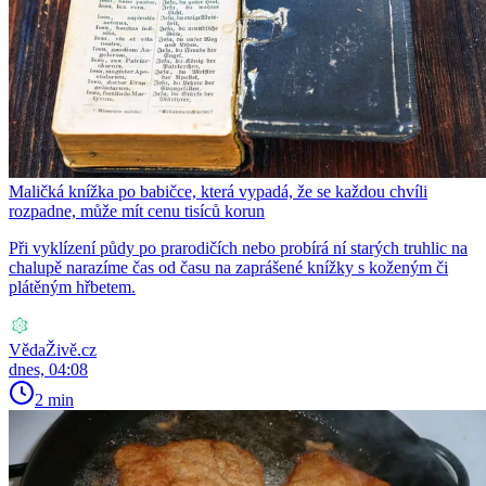
Maličká knížka po babičce, která vypadá, že se každou chvíli
rozpadne, může mít cenu tisíců korun
Při vyklízení půdy po prarodičích nebo probírá ní starých truhlic na
chalupě narazíme čas od času na zaprášené knížky s koženým či
plátěným hřbetem.
VědaŽivě.cz
dnes, 04:08
2 min