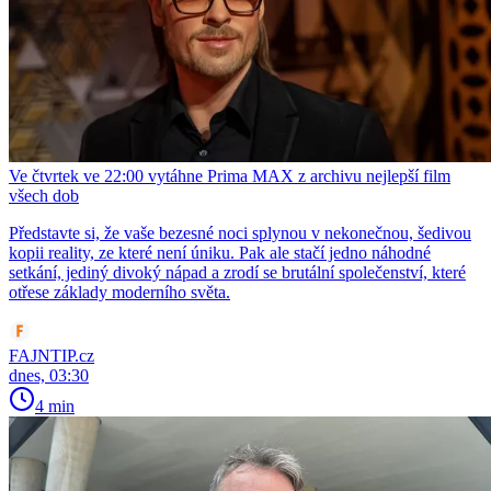
Ve čtvrtek ve 22:00 vytáhne Prima MAX z archivu nejlepší film
všech dob
Představte si, že vaše bezesné noci splynou v nekonečnou, šedivou
kopii reality, ze které není úniku. Pak ale stačí jedno náhodné
setkání, jediný divoký nápad a zrodí se brutální společenství, které
otřese základy moderního světa.
FAJNTIP.cz
dnes, 03:30
4 min