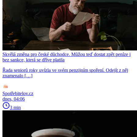
Skvělá změna pro české důchodce. Můžou teď dostat zpět peníze i
bez sankce, která se dříve platila
Řada seniorů roky uvízla ve svém penzijním spoření. Odejít z něj
znamenalo […]
Spotřebitelov.cz
dnes, 04:06
3 min