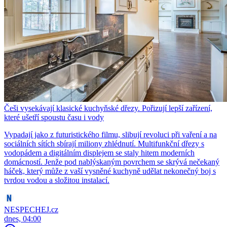
Češi vysekávají klasické kuchyňské dřezy. Pořizují lepší zařízení,
které ušetří spoustu času i vody
Vypadají jako z futuristického filmu, slibují revoluci při vaření a na
sociálních sítích sbírají miliony zhlédnutí. Multifunkční dřezy s
vodopádem a digitálním displejem se staly hitem moderních
domácností. Jenže pod nablýskaným povrchem se skrývá nečekaný
háček, který může z vaší vysněné kuchyně udělat nekonečný boj s
tvrdou vodou a složitou instalací.
NESPECHEJ.cz
dnes, 04:00