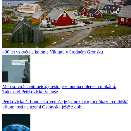
400 let vzkvétala kolonie Vikingů v úrodném Grónsku
Měří sotva 5 centimetrů, přesto je v mnoha ohledech unikátní.
Tajemství Petřkovické Venuše
Petřkovická či Landecká Venuše je jednoznačným důkazem o lidské
přítomnosti na území Ostravska ještě z dob...