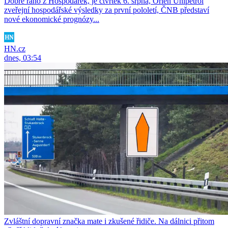
Dobré ráno z Hospodářek, je čtvrtek 6. srpna, Orlen Unipetrol
zveřejní hospodářské výsledky za první pololetí, ČNB představí
nové ekonomické prognózy...
HN.cz
dnes, 03:54
Zvláštní dopravní značka mate i zkušené řidiče. Na dálnici přitom