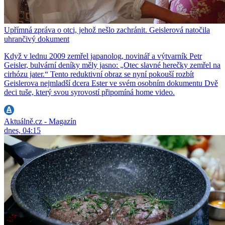
Upřímná zpráva o otci, jehož nešlo zachránit. Geislerová natočila
uhrančivý dokument
Když v lednu 2009 zemřel japanolog, novinář a výtvarník Petr
Geisler, bulvární deníky měly jasno: „Otec slavné herečky zemřel na
cirhózu jater.“ Tento reduktivní obraz se nyní pokouší rozbít
Geislerova nejmladší dcera Ester ve svém osobním dokumentu Dvě
deci tuše, který svou syrovostí připomíná home video.
Aktuálně.cz - Magazín
dnes, 04:15