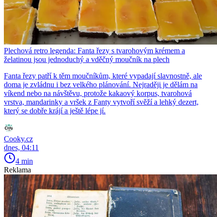
Plechová retro legenda: Fanta řezy s tvarohovým krémem a
želatinou jsou jednoduchý a vděčný moučník na plech
Fanta řezy patří k těm moučníkům, které vypadají slavnostně, ale
doma je zvládnu i bez velkého plánování. Nejraději je dělám na
víkend nebo na návštěvu, protože kakaový korpus, tvarohová
vrstva, mandarinky a vršek z Fanty vytvoří svěží a lehký dezert,
který se dobře krájí a ještě lépe jí.
Cooky.cz
dnes, 04:11
4 min
Reklama