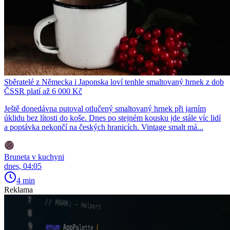
Sběratelé z Německa i Japonska loví tenhle smaltovaný hrnek z dob
ČSSR platí až 6 000 Kč
Ještě donedávna putoval otlučený smaltovaný hrnek při jarním
úklidu bez lítosti do koše. Dnes po stejném kousku jde stále víc lidí
a poptávka nekončí na českých hranicích. Vintage smalt má...
Bruneta v kuchyni
dnes, 04:05
4 min
Reklama