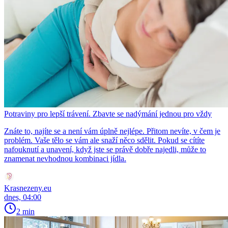
Potraviny pro lepší trávení. Zbavte se nadýmání jednou pro vždy
Znáte to, najíte se a není vám úplně nejlépe. Přitom nevíte, v čem je
problém. Vaše tělo se vám ale snaží něco sdělit. Pokud se cítíte
nafouknutí a unavení, když jste se právě dobře najedli, může to
znamenat nevhodnou kombinaci jídla.
Krasnezeny.eu
dnes, 04:00
2 min