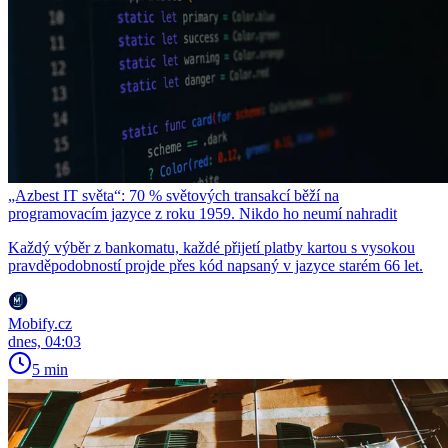
„Azbest IT světa“: 70 % světových transakcí běží na
programovacím jazyce z roku 1959. Nikdo ho neumí nahradit
Každý výběr z bankomatu, každé přijetí platby kartou s vysokou
pravděpodobností projde přes kód napsaný v jazyce starém 66 let.
Mobify.cz
dnes, 04:03
5 min