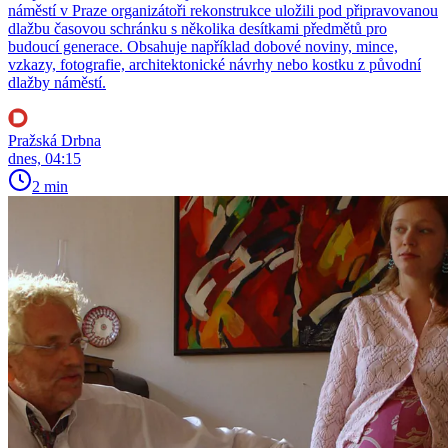
náměstí v Praze organizátoři rekonstrukce uložili pod připravovanou
dlažbu časovou schránku s několika desítkami předmětů pro
budoucí generace. Obsahuje například dobové noviny, mince,
vzkazy, fotografie, architektonické návrhy nebo kostku z původní
dlažby náměstí.
Pražská Drbna
dnes, 04:15
2 min