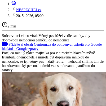
NESPECHEJ.cz
20. 5. 2026, 05:00
2 min
Srdcervoucí video virál: Věrný pes běžel vedle sanitky, aby
doprovodil nemocnou paničku do nemocnice
Přidejte si obsah Centrum.cz do oblíbených zdrojů pro Google
hledání a Google zprávy
Poté, co minulý týden majitelka psa v tureckém hlavním městě
Istanbulu onemocněla a musela být dopravena sanitkou do
nemocnice, se její věrný pes – zlatý retrívr – nehodlal smířit s tím, že
ho zdravotnický personál odmítl vzít s milovanou paničkou do
sanitky.