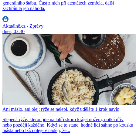
generálního štábu. Část z nich při atentátech zemřela, další
zachránila jen náhoda.
Aktuálně.cz - Zprávy
dnes, 03:30
Ani máslo, ani olej: rýže se nelepí, když uděláte 1 krok navíc
Slepená rýže, kterou jde na talíři skoro krájet nožem, potká dřív
nebo později každého. Když se to stane, hodně lidí sáhne po kousku
másla nebo lžíci oleje v naději, že...