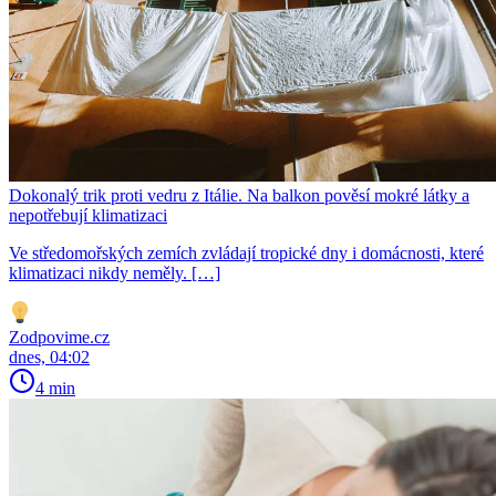
Dokonalý trik proti vedru z Itálie. Na balkon pověsí mokré látky a
nepotřebují klimatizaci
Ve středomořských zemích zvládají tropické dny i domácnosti, které
klimatizaci nikdy neměly. […]
Zodpovime.cz
dnes, 04:02
4 min