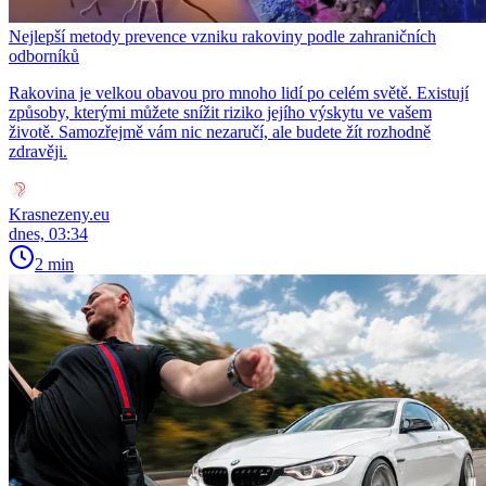
Nejlepší metody prevence vzniku rakoviny podle zahraničních
odborníků
Rakovina je velkou obavou pro mnoho lidí po celém světě. Existují
způsoby, kterými můžete snížit riziko jejího výskytu ve vašem
životě. Samozřejmě vám nic nezaručí, ale budete žít rozhodně
zdravěji.
Krasnezeny.eu
dnes, 03:34
2 min