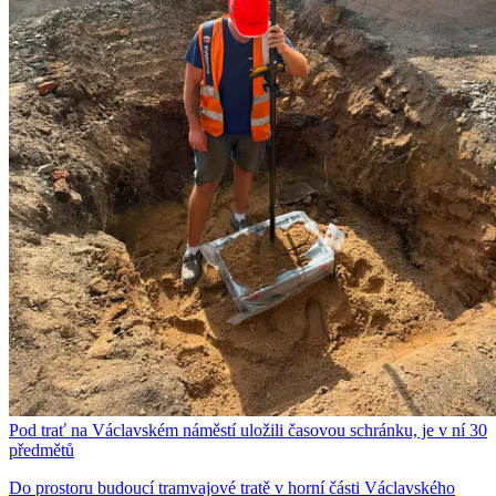
Pod trať na Václavském náměstí uložili časovou schránku, je v ní 30
předmětů
Do prostoru budoucí tramvajové tratě v horní části Václavského