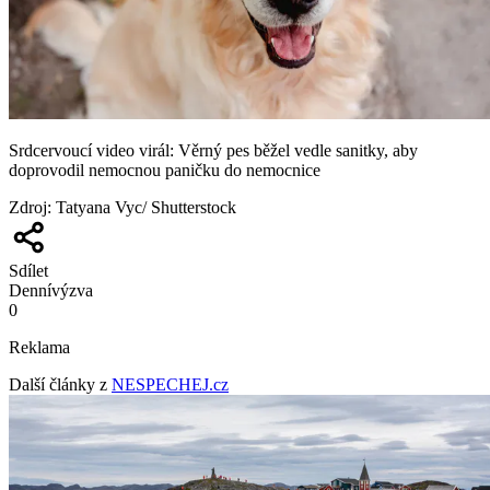
Srdcervoucí video virál: Věrný pes běžel vedle sanitky, aby
doprovodil nemocnou paničku do nemocnice
Zdroj
:
Tatyana Vyc/ Shutterstock
Sdílet
Denní
výzva
0
Reklama
Další články z
NESPECHEJ.cz