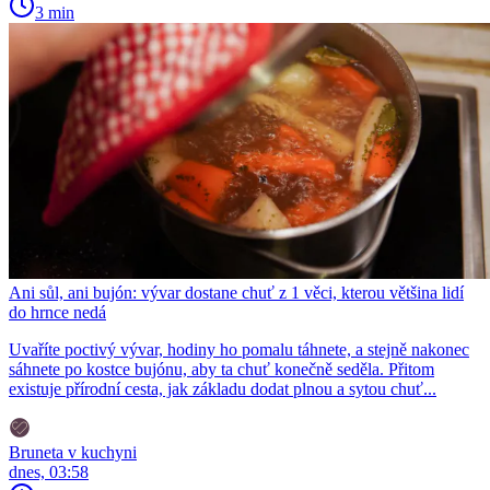
3 min
Ani sůl, ani bujón: vývar dostane chuť z 1 věci, kterou většina lidí
do hrnce nedá
Uvaříte poctivý vývar, hodiny ho pomalu táhnete, a stejně nakonec
sáhnete po kostce bujónu, aby ta chuť konečně seděla. Přitom
existuje přírodní cesta, jak základu dodat plnou a sytou chuť...
Bruneta v kuchyni
dnes, 03:58