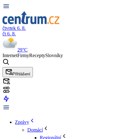
čtvrtek 6. 8.
čt 6. 8.
29°C
Internet
Firmy
Recepty
Slovníky
Přihlášení
Zprávy
Domácí
Regionální