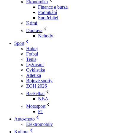
Ekonomika
Finance a burza
Podnikání
Spotřebitel
Krimi
Doprava
Nehody
Sport
Hokej
Fotbal
Tenis
Lyžování
Cyklistika
Atletika
Bojové sporty
ZOH 2026
Basketbal
NBA
Motosport
F1
Auto-moto
Elektromobily
Kultura