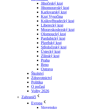
Jihočeský kraj
Jihomoravský kraj
Karlovarský kraj
Kraj Vysočina
Králověhradecký kraj
Liberecký kraj
Moravskoslezský kraj
Olomoucký kraj
Pardubický kraj
Plzeňský kraj
Středočeský kraj
Ústecký kraj
Zlínský kraj
Praha
Brno
Ostrava
Školství
Zdravotnictví
Politika
O počasí
Volby 2026
Zahraničí
Evropa
Slovensko