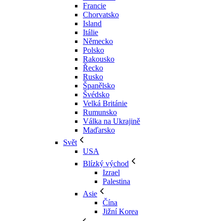
Francie
Chorvatsko
Island
Itálie
Německo
Polsko
Rakousko
Řecko
Rusko
Španělsko
Švédsko
Velká Británie
Rumunsko
Válka na Ukrajině
Maďarsko
Svět
USA
Blízký východ
Izrael
Palestina
Asie
Čína
Jižní Korea