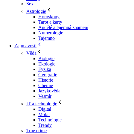
Sex
Astrologie
Horoskopy
Tarot a karty
Andělé a tajemná znamení
Numerologie
Tajemno
Zajímavosti
Věda
Biologie
Ekologie
Fyzika
Geografie
Historie
Chemie
Jazykověda
Vesmír
IT a technologie
Digital
Mobil
Technologie
Trendy
True crime