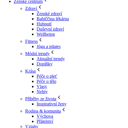
Ženské centrum
Zdraví
Ženské zdraví
Babiččina lékárna
Hubnutí
Duševní zdraví
Wellbeing
Fitness
Jóga a pilates
Módní trendy
Aktuální trendy
Doplňky
Krása
Péče o pleť
Péče o tělo
Vlasy
Nehty
Příběhy ze života
Inspirativní ženy
Rodina & komunita
Výchova
Přátelství
Vztahy