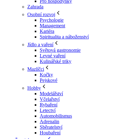
Pro hospodyňky
Zahrada
Osobní rozvoj
Psychologie
Management
Kariéra
Spiritualita a náboženství
Jídlo a vaření
Světová gastronomie
Levné vaření
Kulinářské triky
Mazlíčci
Kočky
Pejskové
Hobby
Modelářství
Včelařství
Rybaření
Letectví
Automobilismus
Adrenalin
Sběratelství
Houbaření