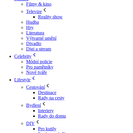
Filmy & kino
Televize
Reality show
Hudba
Hry
Literatura
Výtvarné umění
Divadlo
Digi a stream
Celebrity
Módní policie
Pro pamětníky
Nové tváře
Lifestyle
Cestování
Destinace
Rady na cesty
Bydlení
Interiery
Rady do domu
DIY
Pro kutily