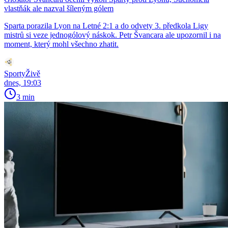
vlastňák ale nazval šíleným gólem
Sparta porazila Lyon na Letné 2:1 a do odvety 3. předkola Ligy
mistrů si veze jednogólový náskok. Petr Švancara ale upozornil i na
moment, který mohl všechno zhatit.
SportyŽivě
dnes, 19:03
3 min