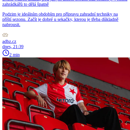
zahrádkářů to dělá špatně
Podzim je ideálním obdobím pro přípravu zahradní techniky na
příští sezonu. Začít je dobré u sekačky, kterou je třeba důkladně
nabrousit.
adbz.cz
dnes, 21:39
2 min