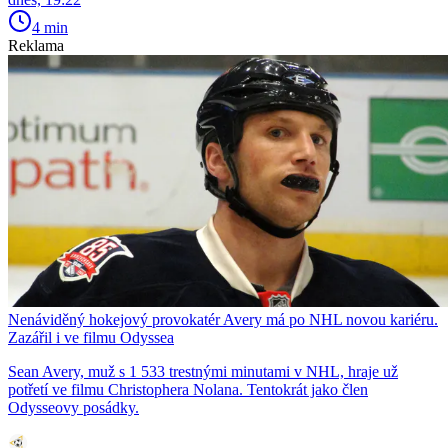
4 min
Reklama
Nenáviděný hokejový provokatér Avery má po NHL novou kariéru.
Zazářil i ve filmu Odyssea
Sean Avery, muž s 1 533 trestnými minutami v NHL, hraje už
potřetí ve filmu Christophera Nolana. Tentokrát jako člen
Odysseovy posádky.