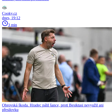
Cooky.cz
dnes, 19:12
3 min
Obrovská škoda. Hradec pálil šance, proti Besiktasi nevyužil ani
přesilovku