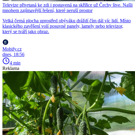
Televize přivrtaná ke zdi i postavená na skříňce už Čechy štve. Našli
mnohem zajímavější řešení, které neruší prostor
Velká černá plocha uprostřed obýváku dráždí čím dál víc lidí. Místo
klasického zavěšení volí posuvné panely, lamely nebo televizor,
který se tváří jako obraz.
Mobify.cz
dnes, 18:56
4 min
Reklama