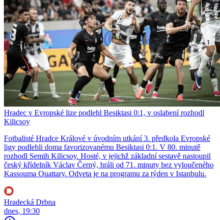
Hradec v Evropské lize podlehl Besiktasi 0:1, v oslabení rozhodl
Kilicsoy
Fotbalisté Hradce Králové v úvodním utkání 3. předkola Evropské
ligy podlehli doma favorizovanému Besiktasi 0:1. V 80. minutě
rozhodl Semih Kilicsoy. Hosté, v jejichž základní sestavě nastoupil
český křídelník Václav Černý, hráli od 71. minuty bez vyloučeného
Kassouma Ouattary. Odveta je na programu za týden v Istanbulu.
Hradecká Drbna
dnes, 19:30