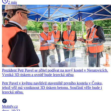
2 min
Prezident Petr Pavel se přijel podívat na nový kostel v Neratovicích.
Vzniká 3D tiskem a uvnitř bude lezecká stěna
Petr Pavel v květnu navštívil staveniště prvního kostela v Česku,
jehož věž má vzniknout 3D tiskem betonu. Součástí věže bude i
lezecká stěna.
Mobify.cz
dnes, 19:22