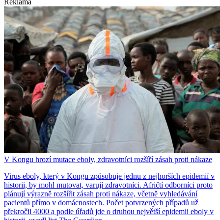
Reklama
V Kongu hrozí mutace eboly, zdravotníci rozšíří zásah proti nákaze
Virus eboly, který v Kongu způsobuje jednu z nejhorších epidemií v
historii, by mohl mutovat, varují zdravotníci. Afričtí odborníci proto
plánují výrazně rozšířit zásah proti nákaze, včetně vyhledávání
pacientů přímo v domácnostech. Počet potvrzených případů už
překročil 4000 a podle úřadů jde o druhou největší epidemii eboly v