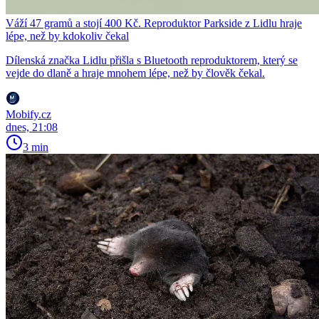
Váží 47 gramů a stojí 400 Kč. Reproduktor Parkside z Lidlu hraje
lépe, než by kdokoliv čekal
Dílenská značka Lidlu přišla s Bluetooth reproduktorem, který se
vejde do dlaně a hraje mnohem lépe, než by člověk čekal.
Mobify.cz
dnes, 21:08
3 min