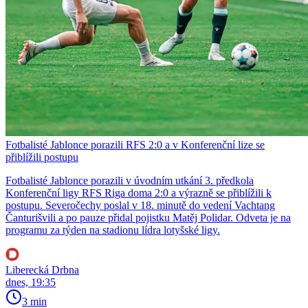
Fotbalisté Jablonce porazili RFS 2:0 a v Konferenční lize se
přiblížili postupu
Fotbalisté Jablonce porazili v úvodním utkání 3. předkola
Konferenční ligy RFS Riga doma 2:0 a výrazně se přiblížili k
postupu. Severočechy poslal v 18. minutě do vedení Vachtang
Čanturišvili a po pauze přidal pojistku Matěj Polidar. Odveta je na
programu za týden na stadionu lídra lotyšské ligy.
Liberecká Drbna
dnes, 19:35
3 min