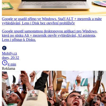
Google se usadil přímo ve Windows. Stačí ALT + mezerník a máte
vyhledávání, Lens i Disk bez otevření prohlížeče
Google spustil samostatnou desktopovou aplikaci pro Windows,
která po stisku Alt + mezerník otevře vyhledávání, AI asistenta,
Lens i přístup k Disku.
Mobify.cz
dnes, 20:32
4 min
Reklama