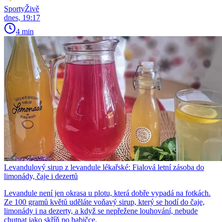
SportyŽivě
dnes, 19:17
4 min
Levandulový sirup z levandule lékařské: Fialová letní zásoba do
limonády, čaje i dezertů
Levandule není jen okrasa u plotu, která dobře vypadá na fotkách.
Ze 100 gramů květů uděláte voňavý sirup, který se hodí do čaje,
limonády i na dezerty, a když se nepřežene louhování, nebude
chutnat jako skříň po babičce.