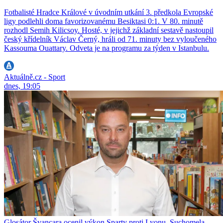
Fotbalisté Hradce Králové v úvodním utkání 3. předkola Evropské
ligy podlehli doma favorizovanému Besiktasi 0:1. V 80. minutě
rozhodl Semih Kilicsoy. Hosté, v jejichž základní sestavě nastoupil
český křídelník Václav Černý, hráli od 71. minuty bez vyloučeného
Kassouma Ouattary. Odveta je na programu za týden v Istanbulu.
Aktuálně.cz - Sport
dnes, 19:05
Glosátor Švancara ocenil výkon Sparty proti Lyonu, Suchomela