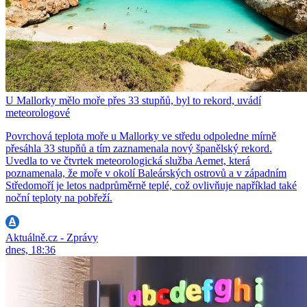
U Mallorky mělo moře přes 33 stupňů, byl to rekord, uvádí
meteorologové
Povrchová teplota moře u Mallorky ve středu odpoledne mírně
přesáhla 33 stupňů a tím zaznamenala nový španělský rekord.
Uvedla to ve čtvrtek meteorologická služba Aemet, která
poznamenala, že moře v okolí Baleárských ostrovů a v západním
Středomoří je letos nadprůměrně teplé, což ovlivňuje například také
noční teploty na pobřeží.
Aktuálně.cz - Zprávy
dnes, 18:36