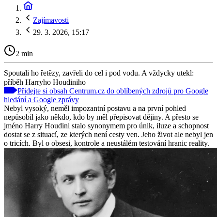
Zajímavosti
29. 3. 2026, 15:17
2 min
Spoutali ho řetězy, zavřeli do cel i pod vodu. A vždycky utekl:
příběh Harryho Houdiniho
Přidejte si obsah Centrum.cz do oblíbených zdrojů pro Google
hledání a Google zprávy
Nebyl vysoký, neměl impozantní postavu a na první pohled
nepůsobil jako někdo, kdo by měl přepisovat dějiny. A přesto se
jméno Harry Houdini stalo synonymem pro únik, iluze a schopnost
dostat se z situací, ze kterých není cesty ven. Jeho život ale nebyl jen
o tricích. Byl o obsesi, kontrole a neustálém testování hranic reality.