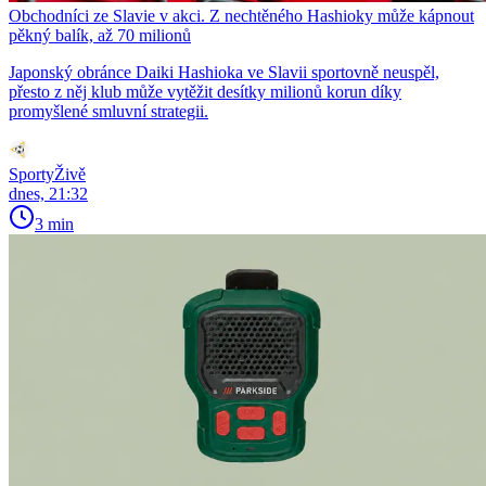
Obchodníci ze Slavie v akci. Z nechtěného Hashioky může kápnout
pěkný balík, až 70 milionů
Japonský obránce Daiki Hashioka ve Slavii sportovně neuspěl,
přesto z něj klub může vytěžit desítky milionů korun díky
promyšlené smluvní strategii.
SportyŽivě
dnes, 21:32
3 min