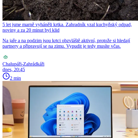
5 let jsme marně vyháněli krtka. Zahradník vzal kuchyňský odpad,
noviny a za 20 minut byl klid
Na jaře a na podzim jsou krtci obzvláště aktivní, protože si hledají
partnery a připravují se na zimu. Vypudit je tedy musíte včas.
Chalupáři-Zahrádkáři
dnes, 20:45
2 min