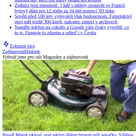
Zedníci jsou minulostí: 3 lidé s tablety postavili ve Francii
bytový dům pro 12 rodin za 34 dní pomocí 3D tisku
Sověti před 100 lety vymysleli vlak budoucnosti. Futuristický
stroj měl jezdit 300 km/h, nakonec zmizel v archivech
Namiřte telefon na cokoliv a Google vám česky vysvětlí, co
to je. Funguje to zdarma a odteď i v Česku
Zobrazit více
Zajímavosti
Historie
Vybrali jsme pro vás
Magazíny a zajímavosti
Brusíř Marek ukázal, pod jakým úhlem brousit nůž sekačky. Většina