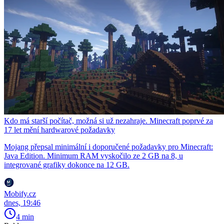
Kdo má starší počítač, možná si už nezahraje. Minecraft poprvé za
17 let mění hardwarové požadavky
Mojang přepsal minimální i doporučené požadavky pro Minecraft:
Java Edition. Minimum RAM vyskočilo ze 2 GB na 8, u
integrované grafiky dokonce na 12 GB.
Mobify.cz
dnes, 19:46
4 min