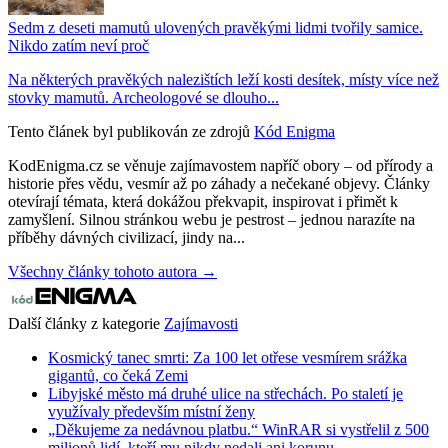
Sedm z deseti mamutů ulovených pravěkými lidmi tvořily samice.
Nikdo zatím neví proč
Na některých pravěkých nalezištích leží kosti desítek, místy více než
stovky mamutů. Archeologové se dlouho...
Tento článek byl publikován ze zdrojů
Kód Enigma
KodEnigma.cz se věnuje zajímavostem napříč obory – od přírody a
historie přes vědu, vesmír až po záhady a nečekané objevy. Články
otevírají témata, která dokážou překvapit, inspirovat i přimět k
zamyšlení. Silnou stránkou webu je pestrost – jednou narazíte na
příběhy dávných civilizací, jindy na...
Všechny články tohoto autora →
Další články z kategorie
Zajímavosti
Kosmický tanec smrti: Za 100 let otřese vesmírem srážka
gigantů, co čeká Zemi
Libyjské město má druhé ulice na střechách. Po staletí je
využívaly především místní ženy
„Děkujeme za nedávnou platbu.“ WinRAR si vystřelil z 500
milionů lidí, kteří mu nikdy nedali ani korunu