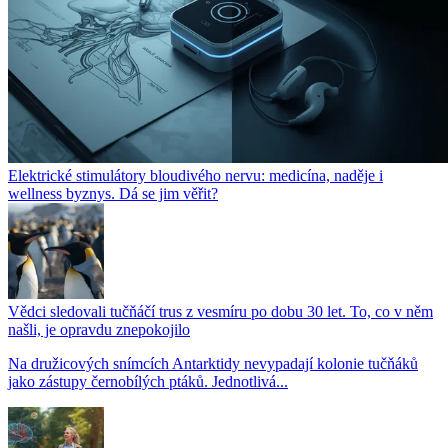
Elektrické stimulátory bloudivého nervu: medicína, naděje i
wellness byznys. Dá se jim věřit?
Vědci sledovali tučňáčí trus z vesmíru po dobu 30 let. To, co v něm
našli, je opravdu znepokojilo
Na družicových snímcích Antarktidy nevypadají kolonie tučňáků
jako zástupy černobílých ptáků. Jednotlivá...