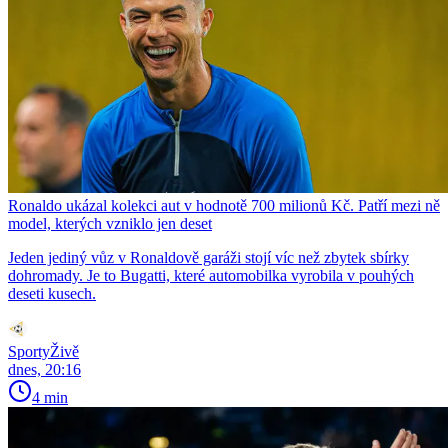
Ronaldo ukázal kolekci aut v hodnotě 700 milionů Kč. Patří mezi ně
model, kterých vzniklo jen deset
Jeden jediný vůz v Ronaldově garáži stojí víc než zbytek sbírky
dohromady. Je to Bugatti, které automobilka vyrobila v pouhých
deseti kusech.
SportyŽivě
dnes, 20:16
4 min