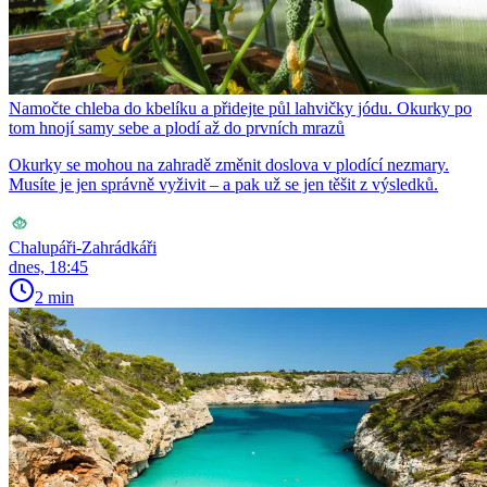
Namočte chleba do kbelíku a přidejte půl lahvičky jódu. Okurky po
tom hnojí samy sebe a plodí až do prvních mrazů
Okurky se mohou na zahradě změnit doslova v plodící nezmary.
Musíte je jen správně vyživit – a pak už se jen těšit z výsledků.
Chalupáři-Zahrádkáři
dnes, 18:45
2 min