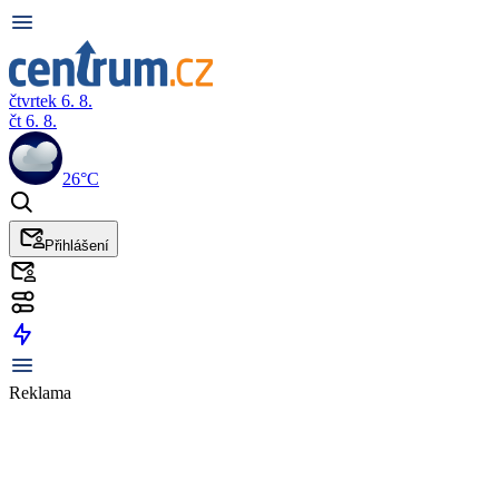
čtvrtek 6. 8.
čt 6. 8.
26°C
Přihlášení
Reklama