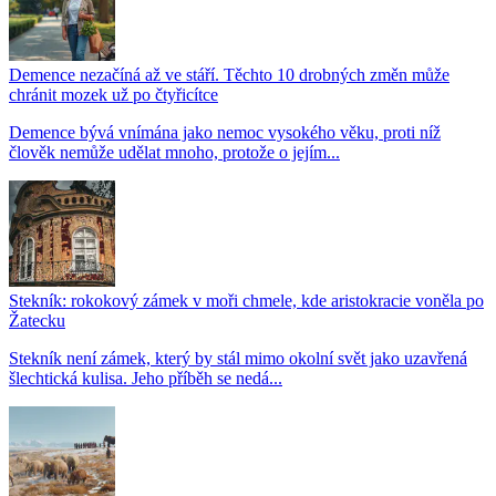
Demence nezačíná až ve stáří. Těchto 10 drobných změn může
chránit mozek už po čtyřicítce
Demence bývá vnímána jako nemoc vysokého věku, proti níž
člověk nemůže udělat mnoho, protože o jejím...
Stekník: rokokový zámek v moři chmele, kde aristokracie voněla po
Žatecku
Stekník není zámek, který by stál mimo okolní svět jako uzavřená
šlechtická kulisa. Jeho příběh se nedá...