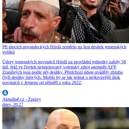
Při útocích povstaleckých Húsíů zemřelo na šest desítek jemenských
vojáků
Údery jemenských povstalců Húsíů na provládní jednotky zabily 58
lidí, řekl ve čtvrtek nejmenovaný vojenský zdroj agentuře AFP.
Zraněných jsou podle něj desítky. Předchozí údaje uváděly zhruba
čtyři desítky mrtvých. Mohlo by se tak jednat o nejkrvavější útok
povstalců v Jemenu od příměří z roku 2022.
Aktuálně.cz - Zprávy
dnes, 20:27