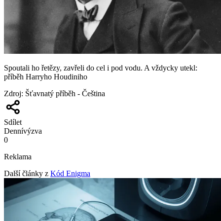
Spoutali ho řetězy, zavřeli do cel i pod vodu. A vždycky utekl:
příběh Harryho Houdiniho
Zdroj
:
Šťavnatý příběh - Čeština
Sdílet
Denní
výzva
0
Reklama
Další články z
Kód Enigma