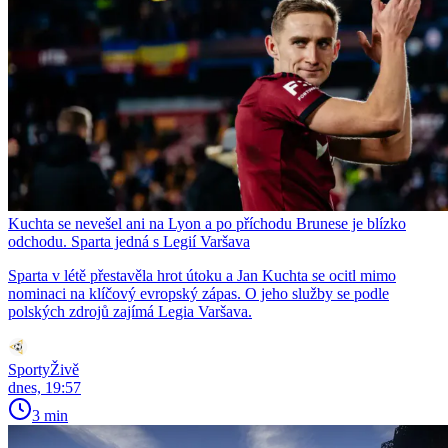
Kuchta se nevešel ani na Lyon a po příchodu Brunese je blízko
odchodu. Sparta jedná s Legií Varšava
Sparta v létě přestavěla hrot útoku a Jan Kuchta se ocitl mimo
nominaci na klíčový evropský zápas. O jeho služby se podle
polských zdrojů zajímá Legia Varšava.
SportyŽivě
dnes, 19:57
3 min