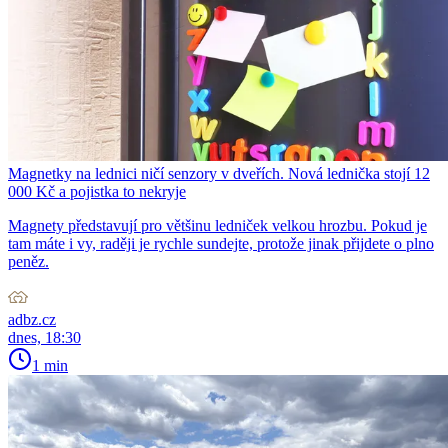
Magnetky na lednici ničí senzory v dveřích. Nová lednička stojí 12
000 Kč a pojistka to nekryje
Magnety představují pro většinu ledniček velkou hrozbu. Pokud je
tam máte i vy, raději je rychle sundejte, protože jinak přijdete o plno
peněz.
adbz.cz
dnes, 18:30
1 min