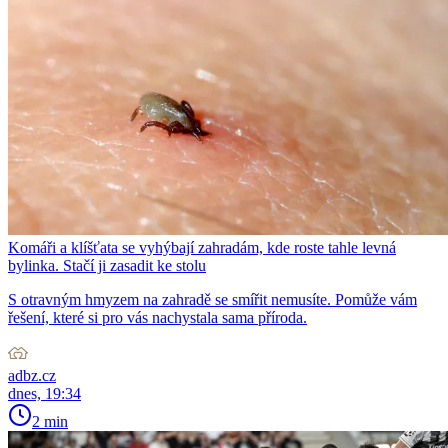
Komáři a klíšťata se vyhýbají zahradám, kde roste tahle levná
bylinka. Stačí ji zasadit ke stolu
S otravným hmyzem na zahradě se smířit nemusíte. Pomůže vám
řešení, které si pro vás nachystala sama příroda.
adbz.cz
dnes, 19:34
2 min