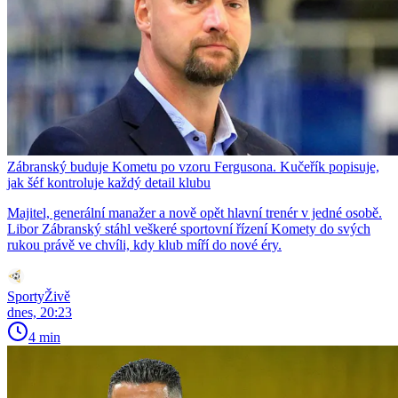
Zábranský buduje Kometu po vzoru Fergusona. Kučeřík popisuje,
jak šéf kontroluje každý detail klubu
Majitel, generální manažer a nově opět hlavní trenér v jedné osobě.
Libor Zábranský stáhl veškeré sportovní řízení Komety do svých
rukou právě ve chvíli, kdy klub míří do nové éry.
SportyŽivě
dnes, 20:23
4 min