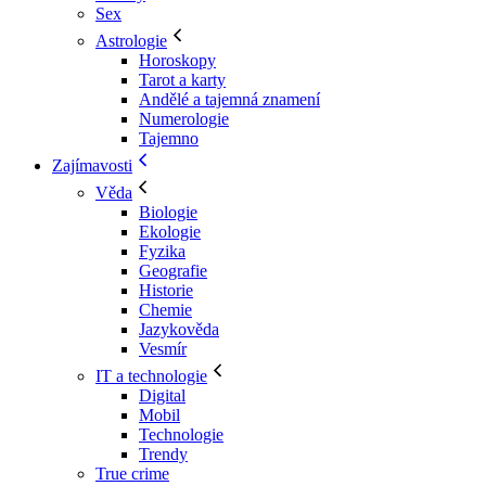
Sex
Astrologie
Horoskopy
Tarot a karty
Andělé a tajemná znamení
Numerologie
Tajemno
Zajímavosti
Věda
Biologie
Ekologie
Fyzika
Geografie
Historie
Chemie
Jazykověda
Vesmír
IT a technologie
Digital
Mobil
Technologie
Trendy
True crime