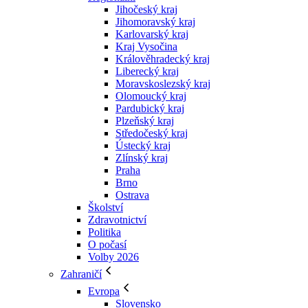
Jihočeský kraj
Jihomoravský kraj
Karlovarský kraj
Kraj Vysočina
Králověhradecký kraj
Liberecký kraj
Moravskoslezský kraj
Olomoucký kraj
Pardubický kraj
Plzeňský kraj
Středočeský kraj
Ústecký kraj
Zlínský kraj
Praha
Brno
Ostrava
Školství
Zdravotnictví
Politika
O počasí
Volby 2026
Zahraničí
Evropa
Slovensko