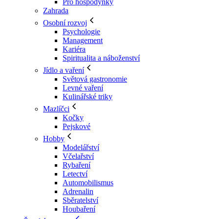
Pro hospodyňky
Zahrada
Osobní rozvoj
Psychologie
Management
Kariéra
Spiritualita a náboženství
Jídlo a vaření
Světová gastronomie
Levné vaření
Kulinářské triky
Mazlíčci
Kočky
Pejskové
Hobby
Modelářství
Včelařství
Rybaření
Letectví
Automobilismus
Adrenalin
Sběratelství
Houbaření