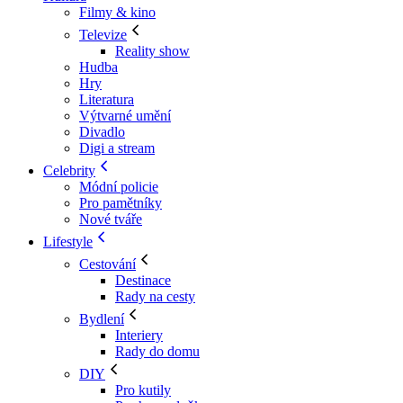
Filmy & kino
Televize
Reality show
Hudba
Hry
Literatura
Výtvarné umění
Divadlo
Digi a stream
Celebrity
Módní policie
Pro pamětníky
Nové tváře
Lifestyle
Cestování
Destinace
Rady na cesty
Bydlení
Interiery
Rady do domu
DIY
Pro kutily