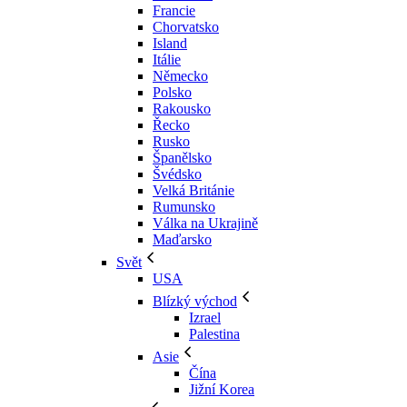
Francie
Chorvatsko
Island
Itálie
Německo
Polsko
Rakousko
Řecko
Rusko
Španělsko
Švédsko
Velká Británie
Rumunsko
Válka na Ukrajině
Maďarsko
Svět
USA
Blízký východ
Izrael
Palestina
Asie
Čína
Jižní Korea