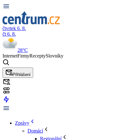
čtvrtek 6. 8.
čt 6. 8.
28°C
Internet
Firmy
Recepty
Slovníky
Přihlášení
Zprávy
Domácí
Regionální