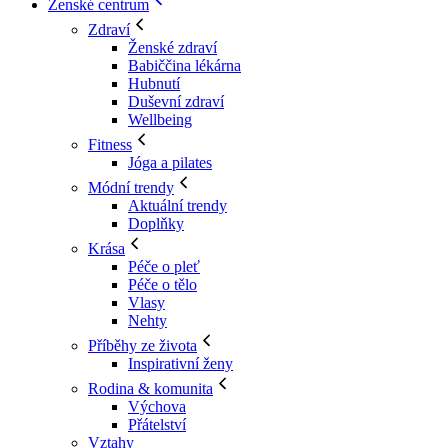
Ženské centrum
Zdraví
Ženské zdraví
Babiččina lékárna
Hubnutí
Duševní zdraví
Wellbeing
Fitness
Jóga a pilates
Módní trendy
Aktuální trendy
Doplňky
Krása
Péče o pleť
Péče o tělo
Vlasy
Nehty
Příběhy ze života
Inspirativní ženy
Rodina & komunita
Výchova
Přátelství
Vztahy