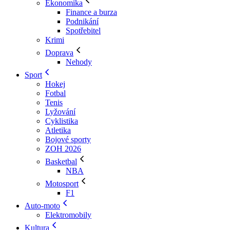
Ekonomika
Finance a burza
Podnikání
Spotřebitel
Krimi
Doprava
Nehody
Sport
Hokej
Fotbal
Tenis
Lyžování
Cyklistika
Atletika
Bojové sporty
ZOH 2026
Basketbal
NBA
Motosport
F1
Auto-moto
Elektromobily
Kultura