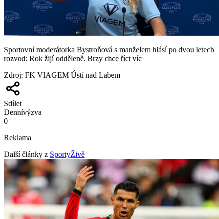
Sportovní moderátorka Bystroňová s manželem hlásí po dvou letech
rozvod: Rok žijí odděleně. Brzy chce říct víc
Zdroj
:
FK VIAGEM Ústí nad Labem
Sdílet
Denní
výzva
0
Reklama
Další články z
SportyŽivě