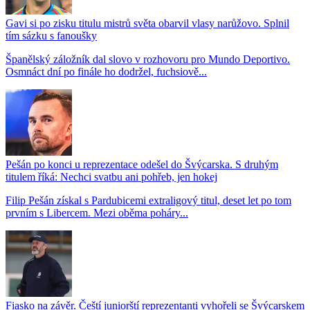
Gavi si po zisku titulu mistrů světa obarvil vlasy narůžovo. Splnil
tím sázku s fanoušky
Španělský záložník dal slovo v rozhovoru pro Mundo Deportivo.
Osmnáct dní po finále ho dodržel, fuchsiově...
Pešán po konci u reprezentace odešel do Švýcarska. S druhým
titulem říká: Nechci svatbu ani pohřeb, jen hokej
Filip Pešán získal s Pardubicemi extraligový titul, deset let po tom
prvním s Libercem. Mezi oběma poháry...
Fiasko na závěr. Čeští juniorští reprezentanti vyhořeli se Švýcarskem