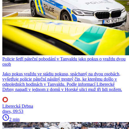
Policie šetří páteční pobodání v Tanvaldu jako pokus o vraždu dvou
osob
Jako pokus vraždu ve stádiu pokusu, spáchaný na dvou osobách,
vyšetřuje policie páteční násilný trestný čin, ke kterému došlo v
odpoledních hodinách v Tanvaldu. Podle informací Liberecké
Drbny napadl v jednom z domů v Horské ulici muž tři lidi nožem.
Liberecká Drbna
dnes, 09:53
2 min