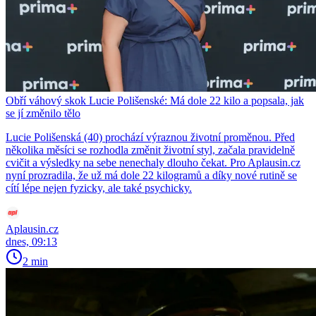
Obří váhový skok Lucie Polišenské: Má dole 22 kilo a popsala, jak
se jí změnilo tělo
Lucie Polišenská (40) prochází výraznou životní proměnou. Před
několika měsíci se rozhodla změnit životní styl, začala pravidelně
cvičit a výsledky na sebe nenechaly dlouho čekat. Pro Aplausin.cz
nyní prozradila, že už má dole 22 kilogramů a díky nové rutině se
cítí lépe nejen fyzicky, ale také psychicky.
Aplausin.cz
dnes, 09:13
2 min