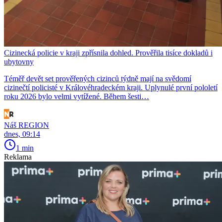
Cizinecká policie v kraji zpřísnila dohled. Prověřila tisíce dokladů i
ubytovny
Téměř devět set prověřených cizinců týdně mají na svědomí
cizinečtí policisté v Královéhradeckém kraji. Uplynulé první pololetí
roku 2026 bylo velmi vytížené. Během šesti…
Náš REGION
dnes, 09:14
1 min
Reklama