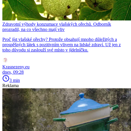
Zdravotní výhody konzumace vlašských ořechů. Odborník
prozradil, na co všechno mají vliv
Proč jíst vlašské ořechy? Protože obsahují mnoho důležitých a
prospěšných látek s pozitivním vlivem na lidské zdraví. Už jen z
toho důvodu si zaslouží své místo v jídelníčku.
Krasnezeny.eu
dnes, 09:28
3 min
Reklama