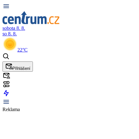
sobota 8. 8.
so 8. 8.
22°C
Přihlášení
Reklama