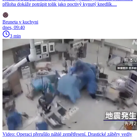
příloha dokáže potrápit tolik jako poctivý kynutý knedlík....
Bruneta v kuchyni
dnes, 09:40
3 min
Video: Operaci přerušilo náhlé zemětřesení. Drastické záběry vedly