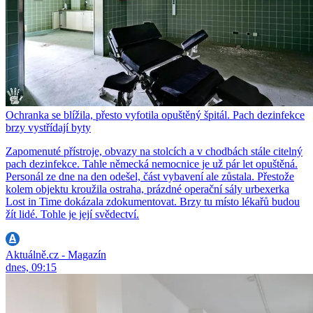
Ochranka se blížila, přesto vyfotila opuštěný špitál. Pach dezinfekce
brzy vystřídají byty
Zapomenuté přístroje, obvazy na stolcích a v chodbách stále citelný
pach dezinfekce. Tahle německá nemocnice je už pár let opuštěná.
Personál ze dne na den odešel, část vybavení ale zůstala. Přestože
kolem objektu kroužila ostraha, prázdné operační sály urbexerka
Lost in Time dokázala zdokumentovat. Brzy tu místo lékařů budou
žít lidé. Tohle je její svědectví.
Aktuálně.cz - Magazín
dnes, 09:15