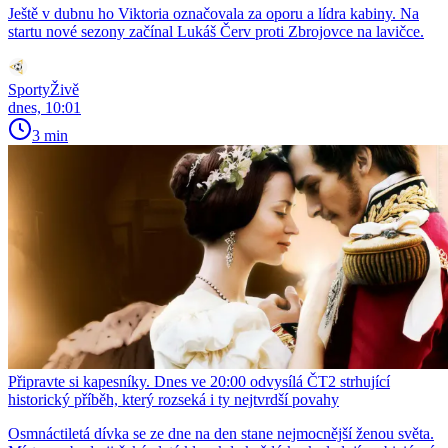
Ještě v dubnu ho Viktoria označovala za oporu a lídra kabiny. Na
startu nové sezony začínal Lukáš Červ proti Zbrojovce na lavičce.
SportyŽivě
dnes, 10:01
3 min
Připravte si kapesníky. Dnes ve 20:00 odvysílá ČT2 strhující
historický příběh, který rozseká i ty nejtvrdší povahy
Osmnáctiletá dívka se ze dne na den stane nejmocnější ženou světa.