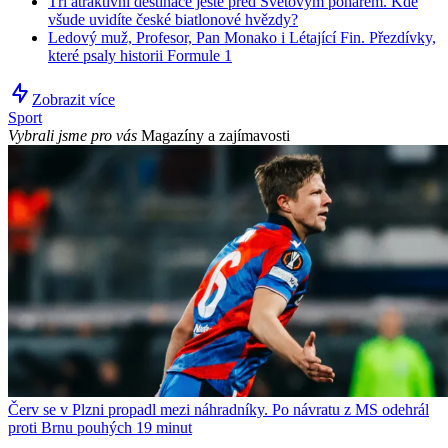
Tři atraktivní destinace ještě před Světovým pohárem. Kde
všude uvidíte české biatlonové hvězdy?
Ledový muž, Profesor, Pan Monako i Létající Fin. Přezdívky,
které psaly historii Formule 1
Zobrazit více
Sport
Vybrali jsme pro vás
Magazíny a zajímavosti
Červ se v Plzni propadl mezi náhradníky. Po návratu z MS odehrál
proti Brnu pouhých 19 minut