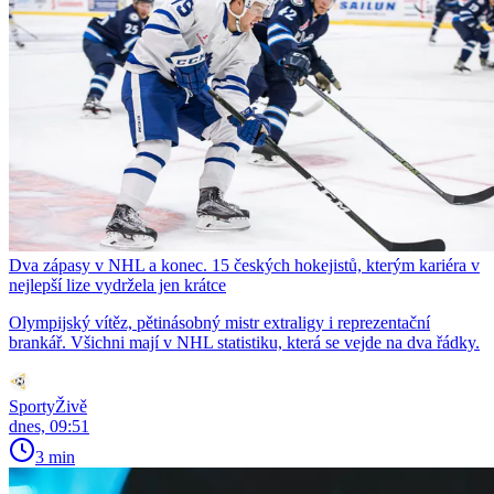
Dva zápasy v NHL a konec. 15 českých hokejistů, kterým kariéra v
nejlepší lize vydržela jen krátce
Olympijský vítěz, pětinásobný mistr extraligy i reprezentační
brankář. Všichni mají v NHL statistiku, která se vejde na dva řádky.
SportyŽivě
dnes, 09:51
3 min