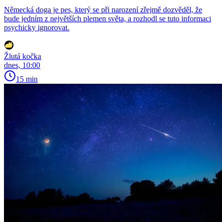
Německá doga je pes, který se při narození zřejmě dozvěděl, že
bude jedním z největších plemen světa, a rozhodl se tuto informaci
psychicky ignorovat.
Žlutá kočka
dnes, 10:00
15 min