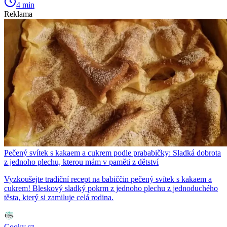
4 min
Reklama
Pečený svítek s kakaem a cukrem podle prababičky: Sladká dobrota
z jednoho plechu, kterou mám v paměti z dětství
Vyzkoušejte tradiční recept na babiččin pečený svítek s kakaem a
cukrem! Bleskový sladký pokrm z jednoho plechu z jednoduchého
těsta, který si zamiluje celá rodina.
Cooky.cz