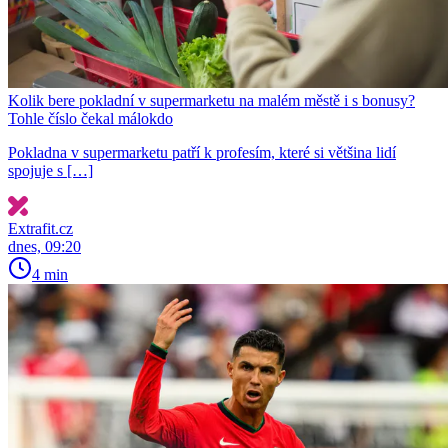
Kolik bere pokladní v supermarketu na malém městě i s bonusy?
Tohle číslo čekal málokdo
Pokladna v supermarketu patří k profesím, které si většina lidí
spojuje s […]
Extrafit.cz
dnes, 09:20
4 min