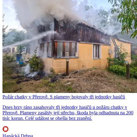
Požár chatky v Přerově. S plameny bojovaly tři jednotky hasičů
Dnes brzy ráno zasahovaly tři jednotky hasičů u požáru chatky v
Přerově. Plameny zasáhly její střechu, škoda byla odhadnuta na 200
tisíc korun. Celé událost se obešla bez zranění.
Hanácká Drbna