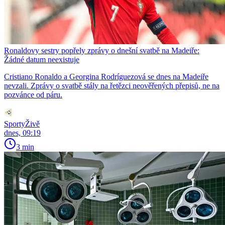
Ronaldovy sestry popřely zprávy o dnešní svatbě na Madeiře:
Žádné datum neexistuje
Cristiano Ronaldo a Georgina Rodríguezová se dnes na Madeiře
nevzali. Zprávy o svatbě stály na řetězci neověřených přepisů, ne na
pozvánce od páru.
SportyŽivě
dnes, 09:19
3 min