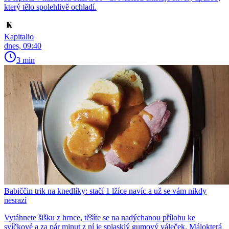
který tělo spolehlivě ochladí.
Kapitalio
dnes, 09:40
3 min
Babiččin trik na knedlíky: stačí 1 lžíce navíc a už se vám nikdy
nesrazí
Vytáhnete šišku z hrnce, těšíte se na nadýchanou přílohu ke
svíčkové a za pár minut z ní je splasklý gumový váleček. Málokterá