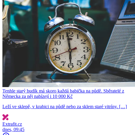
Tenhle starý budík má skoro každá babička na půdě. Sběratelé z
Německa za něj nabízejí i 10 000 Kč
Leží ve sklepě, v krabici na půdě nebo za sklem staré vitríny. […]
Extrafit.cz
dnes, 09:45