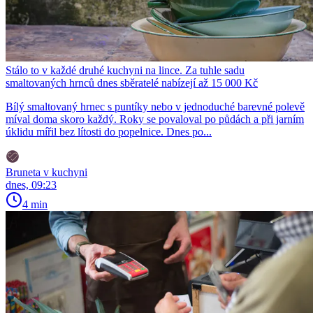
Stálo to v každé druhé kuchyni na lince. Za tuhle sadu
smaltovaných hrnců dnes sběratelé nabízejí až 15 000 Kč
Bílý smaltovaný hrnec s puntíky nebo v jednoduché barevné polevě
míval doma skoro každý. Roky se povaloval po půdách a při jarním
úklidu mířil bez lítosti do popelnice. Dnes po...
Bruneta v kuchyni
dnes, 09:23
4 min