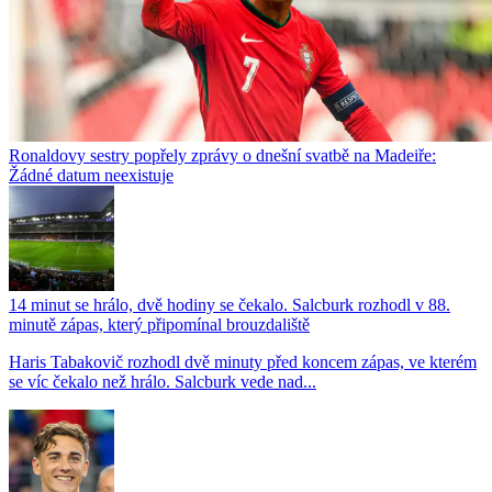
Ronaldovy sestry popřely zprávy o dnešní svatbě na Madeiře:
Žádné datum neexistuje
14 minut se hrálo, dvě hodiny se čekalo. Salcburk rozhodl v 88.
minutě zápas, který připomínal brouzdaliště
Haris Tabakovič rozhodl dvě minuty před koncem zápas, ve kterém
se víc čekalo než hrálo. Salcburk vede nad...