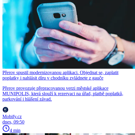
Přerov spustil modernizovanou aplikaci. Objednat se, zaplatit
poplatky i nahlásit díru v chodníku zvládnete z gauče
Přerov provozuje přepracovanou verzi městské aplikace
MUNIPOLIS, která slouží k rezervaci na úřad, platbě poplatků,
parkování i hlášení závad.
Mobify.cz
dnes, 09:50
4 min