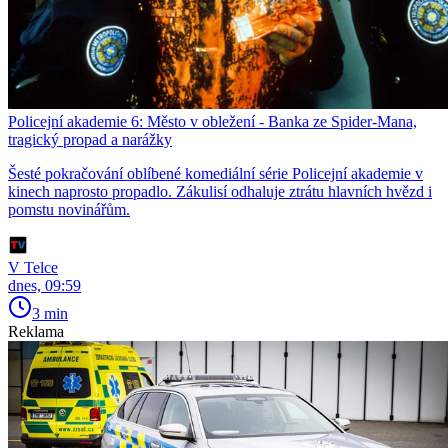
Policejní akademie 6: Město v obležení - Banka ze Spider-Mana,
tragický propad a narážky
Šesté pokračování oblíbené komediální série Policejní akademie v
kinech naprosto propadlo. Zákulisí odhaluje ztrátu hlavních hvězd i
pomstu novinářům.
V Telce
dnes, 09:59
3 min
Reklama