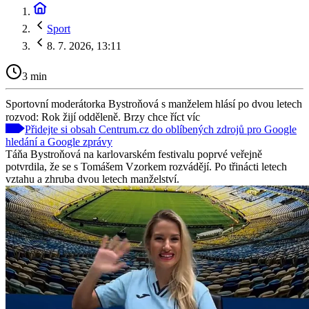
Sport
8. 7. 2026, 13:11
3 min
Sportovní moderátorka Bystroňová s manželem hlásí po dvou letech
rozvod: Rok žijí odděleně. Brzy chce říct víc
Přidejte si obsah Centrum.cz do oblíbených zdrojů pro Google
hledání a Google zprávy
Táňa Bystroňová na karlovarském festivalu poprvé veřejně
potvrdila, že se s Tomášem Vzorkem rozvádějí. Po třinácti letech
vztahu a zhruba dvou letech manželství.