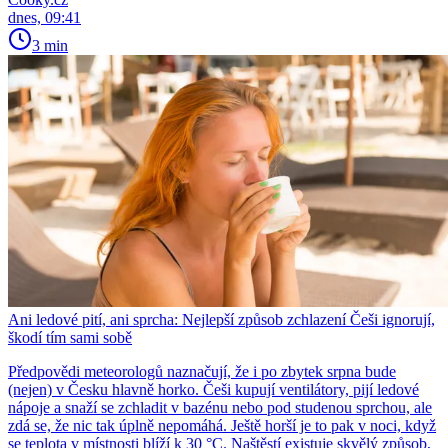
dnes, 09:41
3 min
Ani ledové pití, ani sprcha: Nejlepší způsob zchlazení Češi ignorují,
škodí tím sami sobě
Předpovědi meteorologů naznačují, že i po zbytek srpna bude
(nejen) v Česku hlavně horko. Češi kupují ventilátory, pijí ledové
nápoje a snaží se zchladit v bazénu nebo pod studenou sprchou, ale
zdá se, že nic tak úplně nepomáhá. Ještě horší je to pak v noci, když
se teplota v místnosti blíží k 30 °C. Naštěstí existuje skvělý způsob,