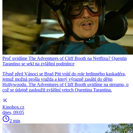
Proč uvidíme The Adventures of Cliff Booth na Netflixu? Quentin
Tarantino se sekl na zvláštní podmínce
Těsně před Vánoci se Brad Pitt vrátí do role hrdinného kaskadéra,
jemuž možná prošla vražda a který výrazně zasáhl do dějin
Hollywoodu. The Adventures of Cliff Booth uvidíme na streamu, o
což se údajně zasloužil zvláštní vrtoch Quentina Tarantina.
Kinobox.cz
dnes, 09:05
2 min