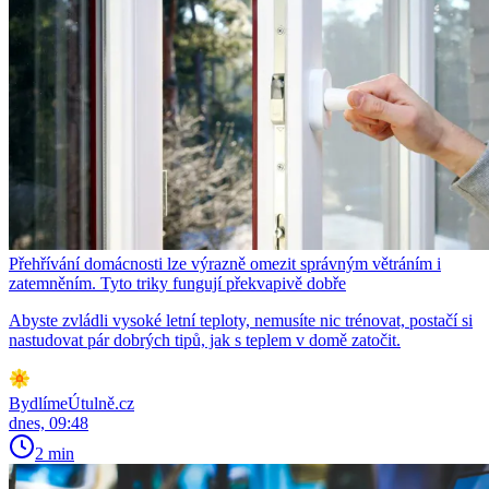
Přehřívání domácnosti lze výrazně omezit správným větráním i
zatemněním. Tyto triky fungují překvapivě dobře
Abyste zvládli vysoké letní teploty, nemusíte nic trénovat, postačí si
nastudovat pár dobrých tipů, jak s teplem v domě zatočit.
BydlímeÚtulně.cz
dnes, 09:48
2 min