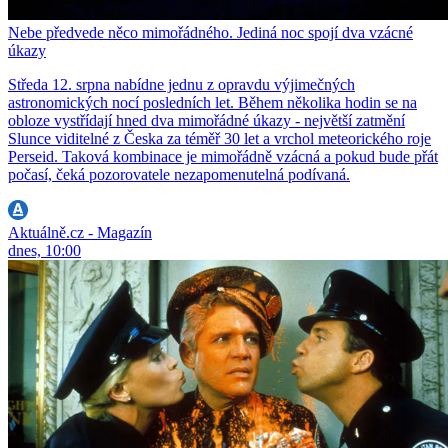
Nebe předvede něco mimořádného. Jediná noc spojí dva vzácné
úkazy
Středa 12. srpna nabídne jednu z opravdu výjimečných
astronomických nocí posledních let. Během několika hodin se na
obloze vystřídají hned dva mimořádné úkazy - největší zatmění
Slunce viditelné z Česka za téměř 30 let a vrchol meteorického roje
Perseid. Taková kombinace je mimořádně vzácná a pokud bude přát
počasí, čeká pozorovatele nezapomenutelná podívaná.
Aktuálně.cz - Magazín
dnes, 10:00