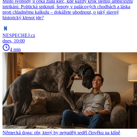
Místo svobody ji čeká zlatá klec, kde každý krok sledují ambiciózní
intrikáni. Politická spiknutí, šepoty v palácových chodbách a láska
proti chladnému kalkulu – dokážete uhodnout, o jaký slavný
historický klenot jde?
NESPECHEJ.cz
dnes, 10:00
4 min
Německá doga: obr, který by nejraději seděl člověku na klíně