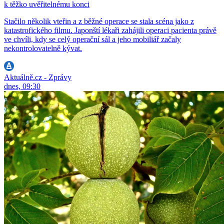
k těžko uvěřitelnému konci
Stačilo několik vteřin a z běžné operace se stala scéna jako z
katastrofického filmu. Japonští lékaři zahájili operaci pacienta právě
ve chvíli, kdy se celý operační sál a jeho mobiliář začaly
nekontrolovatelně kývat.
Aktuálně.cz - Zprávy
dnes, 09:30