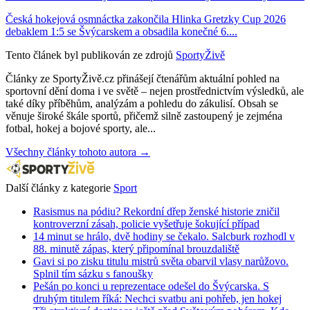
Česká hokejová osmnáctka zakončila Hlinka Gretzky Cup 2026
debaklem 1:5 se Švýcarskem a obsadila konečné 6....
Tento článek byl publikován ze zdrojů
SportyŽivě
Články ze SportyŽivě.cz přinášejí čtenářům aktuální pohled na
sportovní dění doma i ve světě – nejen prostřednictvím výsledků, ale
také díky příběhům, analýzám a pohledu do zákulisí. Obsah se
věnuje široké škále sportů, přičemž silně zastoupený je zejména
fotbal, hokej a bojové sporty, ale...
Všechny články tohoto autora →
Další články z kategorie
Sport
Rasismus na pódiu? Rekordní dřep ženské historie zničil
kontroverzní zásah, policie vyšetřuje šokující případ
14 minut se hrálo, dvě hodiny se čekalo. Salcburk rozhodl v
88. minutě zápas, který připomínal brouzdaliště
Gavi si po zisku titulu mistrů světa obarvil vlasy narůžovo.
Splnil tím sázku s fanoušky
Pešán po konci u reprezentace odešel do Švýcarska. S
druhým titulem říká: Nechci svatbu ani pohřeb, jen hokej