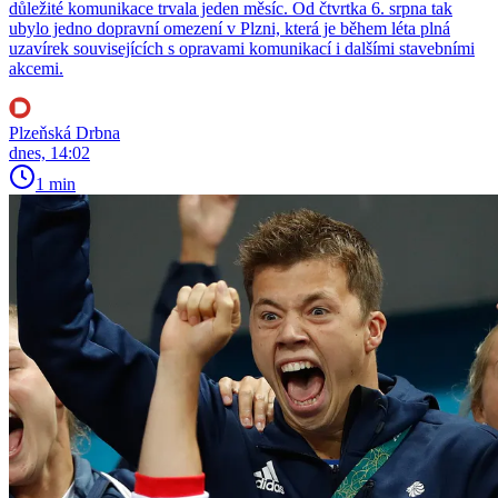
důležité komunikace trvala jeden měsíc. Od čtvrtka 6. srpna tak
ubylo jedno dopravní omezení v Plzni, která je během léta plná
uzavírek souvisejících s opravami komunikací i dalšími stavebními
akcemi.
Plzeňská Drbna
dnes, 14:02
1 min