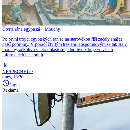
Čtvrtá rána egyptská – Mouchy
Po první trojici egyptských ran se na starověkou říši začaly snášet
další pohromy. V pořadí čtvrtým trestem Hospodinovým se tak staly
mouchy, ačkoliv i v této oblasti se jednotlivé zdroje ve všech
informacích neshodují.
NESPECHEJ.cz
dnes, 13:30
3 min
Reklama