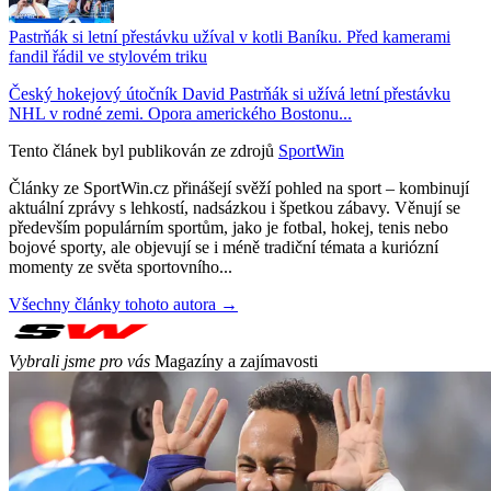
Pastrňák si letní přestávku užíval v kotli Baníku. Před kamerami
fandil řádil ve stylovém triku
Český hokejový útočník David Pastrňák si užívá letní přestávku
NHL v rodné zemi. Opora amerického Bostonu...
Tento článek byl publikován ze zdrojů
SportWin
Články ze SportWin.cz přinášejí svěží pohled na sport – kombinují
aktuální zprávy s lehkostí, nadsázkou i špetkou zábavy. Věnují se
především populárním sportům, jako je fotbal, hokej, tenis nebo
bojové sporty, ale objevují se i méně tradiční témata a kuriózní
momenty ze světa sportovního...
Všechny články tohoto autora →
Vybrali jsme pro vás
Magazíny a zajímavosti