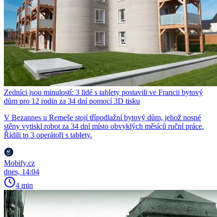
Zedníci jsou minulostí: 3 lidé s tablety postavili ve Francii bytový
dům pro 12 rodin za 34 dní pomocí 3D tisku
V Bezannes u Remeše stojí třípodlažní bytový dům, jehož nosné
stěny vytiskl robot za 34 dní místo obvyklých měsíců ruční práce.
Řídili to 3 operátoři s tablety.
Mobify.cz
dnes, 14:04
4 min