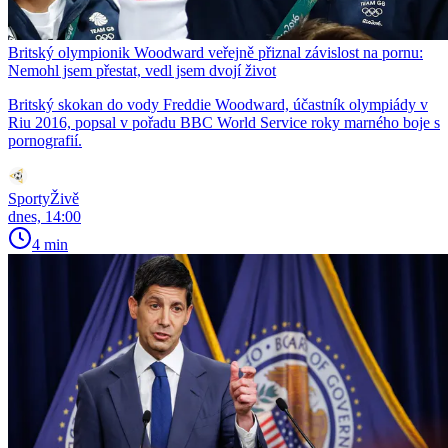
Britský olympionik Woodward veřejně přiznal závislost na pornu:
Nemohl jsem přestat, vedl jsem dvojí život
Britský skokan do vody Freddie Woodward, účastník olympiády v
Riu 2016, popsal v pořadu BBC World Service roky marného boje s
pornografií.
SportyŽivě
dnes, 14:00
4 min