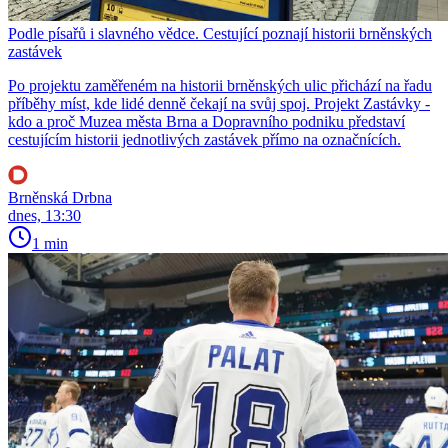
Podle písařů i slavného vědce. Cestující poznají historii brněnských
zastávek
Po projektu zaměřeném na historii brněnských ulic přichází na řadu
příběhy míst, kde lidé denně čekají na svůj spoj. Projekt Zastávky -
kdo a proč Muzea města Brna a Dopravního podniku představí
cestujícím historii jednotlivých zastávek přímo na označnících.
Brněnská Drbna
dnes, 13:30
1 min