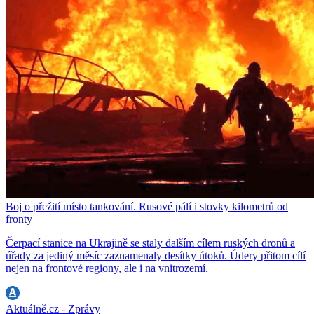
Boj o přežití místo tankování. Rusové pálí i stovky kilometrů od
fronty
Čerpací stanice na Ukrajině se staly dalším cílem ruských dronů a
úřady za jediný měsíc zaznamenaly desítky útoků. Údery přitom cílí
nejen na frontové regiony, ale i na vnitrozemí.
Aktuálně.cz - Zprávy