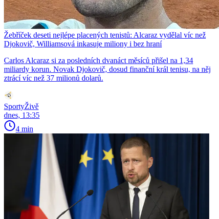
Žebříček deseti nejlépe placených tenistů: Alcaraz vydělal víc než
Djokovič, Williamsová inkasuje miliony i bez hraní
Carlos Alcaraz si za posledních dvanáct měsíců přišel na 1,34
miliardy korun. Novak Djokovič, dosud finanční král tenisu, na něj
ztrácí víc než 37 milionů dolarů.
SportyŽivě
dnes, 13:35
4 min