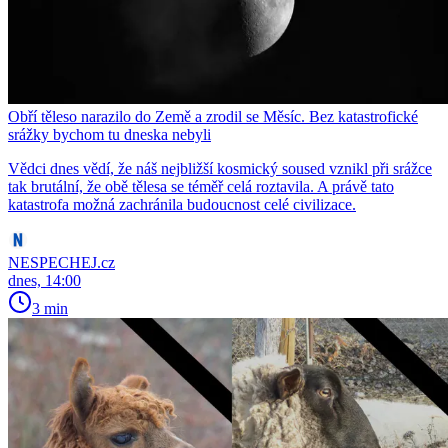
Obří těleso narazilo do Země a zrodil se Měsíc. Bez katastrofické
srážky bychom tu dneska nebyli
Vědci dnes vědí, že náš nejbližší kosmický soused vznikl při srážce
tak brutální, že obě tělesa se téměř celá roztavila. A právě tato
katastrofa možná zachránila budoucnost celé civilizace.
NESPECHEJ.cz
dnes, 14:00
3 min