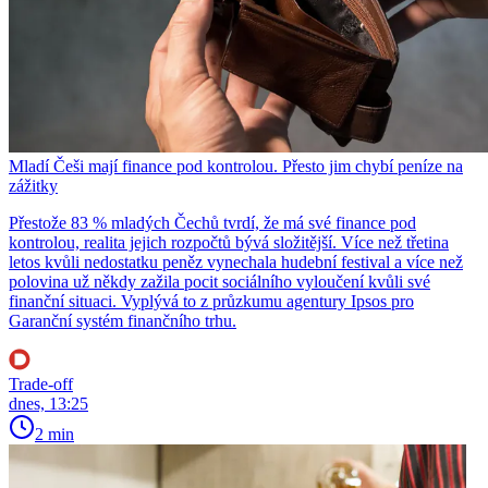
Mladí Češi mají finance pod kontrolou. Přesto jim chybí peníze na
zážitky
Přestože 83 % mladých Čechů tvrdí, že má své finance pod
kontrolou, realita jejich rozpočtů bývá složitější. Více než třetina
letos kvůli nedostatku peněz vynechala hudební festival a více než
polovina už někdy zažila pocit sociálního vyloučení kvůli své
finanční situaci. Vyplývá to z průzkumu agentury Ipsos pro
Garanční systém finančního trhu.
Trade-off
dnes, 13:25
2 min