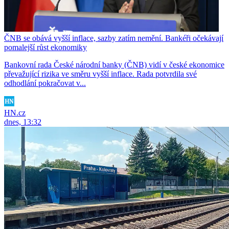
ČNB se obává vyšší inflace, sazby zatím nemění. Bankéři očekávají
pomalejší růst ekonomiky
Bankovní rada České národní banky (ČNB) vidí v české ekonomice
převažující rizika ve směru vyšší inflace. Rada potvrdila své
odhodlání pokračovat v...
HN.cz
dnes, 13:32