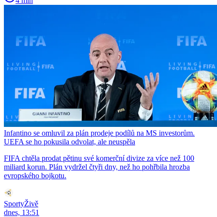
4 min
Infantino se omluvil za plán prodeje podílů na MS investorům.
UEFA se ho pokusila odvolat, ale neuspěla
FIFA chtěla prodat pětinu své komerční divize za více než 100
miliard korun. Plán vydržel čtyři dny, než ho pohřbila hrozba
evropského bojkotu.
SportyŽivě
dnes, 13:51