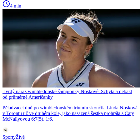
4 min
Tvrdý náraz wimbledonské šampionky Noskové. Schytala debakl
od průměrné Američanky
Pětadvacet dnů po wimbledonském triumfu skončila Linda Nosková
v Torontu už ve druhém kole, jako nasazená šestka prohrála s Caty
McNallyovou 6:7(5), 1:6.
SportyŽivě