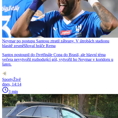
Neymar po postupu Santosu ztratil zábrany. V útrobách stadionu
hlasitě zesměšňoval hráče Rema
Santos postoupil do čtvrtfinále Copa do Brasil, ale hlavní téma
večera nevytvořil rozhodující gól, vytvořil ho Neymar v koridoru u
šaten.
SportyŽivě
dnes, 14:14
3 min