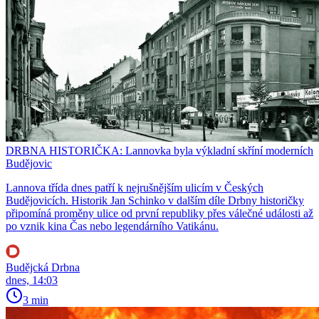
DRBNA HISTORIČKA: Lannovka byla výkladní skříní moderních
Budějovic
Lannova třída dnes patří k nejrušnějším ulicím v Českých
Budějovicích. Historik Jan Schinko v dalším díle Drbny historičky
připomíná proměny ulice od první republiky přes válečné události až
po vznik kina Čas nebo legendárního Vatikánu.
Budějcká Drbna
dnes, 14:03
3 min