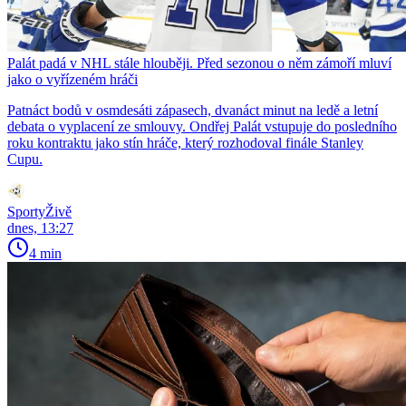
Palát padá v NHL stále hlouběji. Před sezonou o něm zámoří mluví
jako o vyřízeném hráči
Patnáct bodů v osmdesáti zápasech, dvanáct minut na ledě a letní
debata o vyplacení ze smlouvy. Ondřej Palát vstupuje do posledního
roku kontraktu jako stín hráče, který rozhodoval finále Stanley
Cupu.
SportyŽivě
dnes, 13:27
4 min