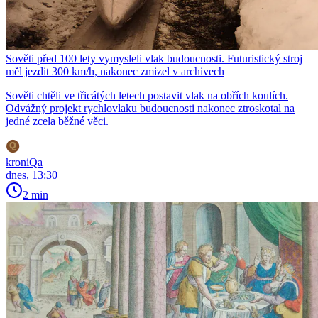
Sověti před 100 lety vymysleli vlak budoucnosti. Futuristický stroj
měl jezdit 300 km/h, nakonec zmizel v archivech
Sověti chtěli ve třicátých letech postavit vlak na obřích koulích.
Odvážný projekt rychlovlaku budoucnosti nakonec ztroskotal na
jedné zcela běžné věci.
kroniQa
dnes, 13:30
2 min