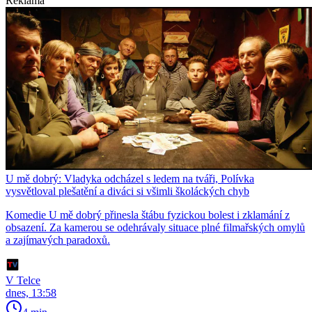
Reklama
U mě dobrý: Vladyka odcházel s ledem na tváři, Polívka
vysvětloval plešatění a diváci si všimli školáckých chyb
Komedie U mě dobrý přinesla štábu fyzickou bolest i zklamání z
obsazení. Za kamerou se odehrávaly situace plné filmařských omylů
a zajímavých paradoxů.
V Telce
dnes, 13:58