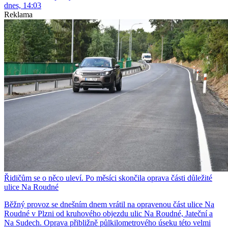
dnes, 14:03
Reklama
Řidičům se o něco uleví. Po měsíci skončila oprava části důležité
ulice Na Roudné
Běžný provoz se dnešním dnem vrátil na opravenou část ulice Na
Roudné v Plzni od kruhového objezdu ulic Na Roudné, Jateční a
Na Sudech. Oprava přibližně půlkilometrového úseku této velmi