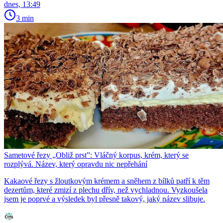
dnes, 13:49
3 min
Sametové řezy „Obliž prst”: Vláčný korpus, krém, který se
rozplývá. Název, který opravdu nic nepřehání
Kakaové řezy s žloutkovým krémem a sněhem z bílků patří k těm
dezertům, které zmizí z plechu dřív, než vychladnou. Vyzkoušela
jsem je poprvé a výsledek byl přesně takový, jaký název slibuje.