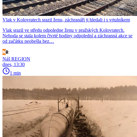
Vlak v Kolovratech srazil ženu, záchranáři ji hledali i s vrtulníkem
Vlak srazil ve středu odpoledne ženu v pražských Kolovratech.
Nehoda se stala kolem čtvrté hodiny odpolední a záchranná akce se
od začátku neobešla bez…
Náš REGION
dnes, 13:30
1 min