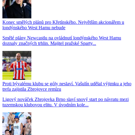
Konec smělých plánů pro Křetínského. Největším akcionářem u
londýnského West Hamu nebude
Smělé plány Newcastlu na ovládnutí londýnského West Hamu
doznaly značných trhlin. Majitel pražské Sparty...
Proti bývalému klubu se góly neslaví. Vašulín udělal výjimku a jeho
trefa zajistila Zbrojovce remízu
Ligový nováček Zbrojovka Brno slaví snový start po návratu mezi
tuzemskou klubovou elitu. V úvodním kole...