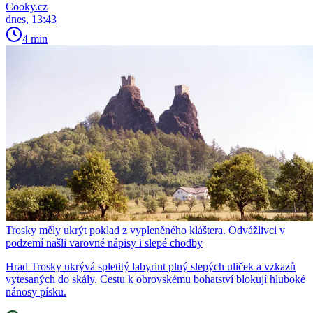
Cooky.cz
dnes, 13:43
4 min
Trosky měly ukrýt poklad z vypleněného kláštera. Odvážlivci v
podzemí našli varovné nápisy i slepé chodby
Hrad Trosky ukrývá spletitý labyrint plný slepých uliček a vzkazů
vytesaných do skály. Cestu k obrovskému bohatství blokují hluboké
nánosy písku.