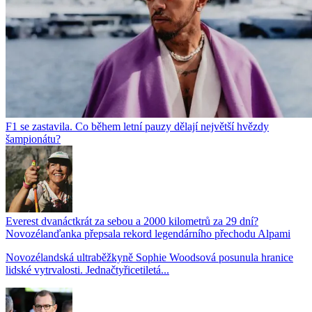
F1 se zastavila. Co během letní pauzy dělají největší hvězdy
šampionátu?
Everest dvanáctkrát za sebou a 2000 kilometrů za 29 dní?
Novozélanďanka přepsala rekord legendárního přechodu Alpami
Novozélandská ultraběžkyně Sophie Woodsová posunula hranice
lidské vytrvalosti. Jednačtyřicetiletá...