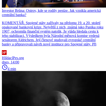
Investor Brůna: Ostrov, kde se rodily peníze. Jak vznikla americká
centrální banka?
KOMENTÁŘ. Spojené státy zažívaly na přelomu 19. a 20. století
opakované bankovní krize. Největší z nich, známá jako Panika roku
1907, ochromila finanční systém natolik, že vláda hledala cestu k
jeho stabilizaci. Výsledkem byla Národní měnová komise vedená
senátorem Aldrichem. Její členové studovali evropské centrální
banky a připravovali návrh nové instituce pro Spojené státy. Při
HlídacíPes.org
dnes, 14:00
4 min