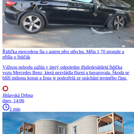
Řidička mercedesu šla s autem přes střechu. Měla 1,70 promile a
přišla o řidičák
Vážnou nehodu zažila v úterý odpoledne třiašedesátiletá řidička
vozu Mercedes Benz, která nezvládla řízení a havarovala. Škoda se
blíží milionu korun a žena je podezřelá ze spáchání trestného činu.
Jihlavská Drbna
dnes, 14:06
1 min