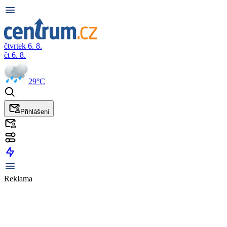
čtvrtek 6. 8.
čt 6. 8.
29°C
Přihlášení
Reklama