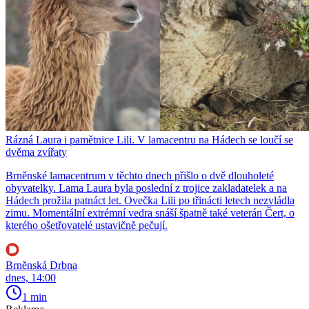
Rázná Laura i pamětnice Lili. V lamacentru na Hádech se loučí se
dvěma zvířaty
Brněnské lamacentrum v těchto dnech přišlo o dvě dlouholeté
obyvatelky. Lama Laura byla poslední z trojice zakladatelek a na
Hádech prožila patnáct let. Ovečka Lili po třinácti letech nezvládla
zimu. Momentální extrémní vedra snáší špatně také veterán Čert, o
kterého ošetřovatelé ustavičně pečují.
Brněnská Drbna
dnes, 14:00
1 min