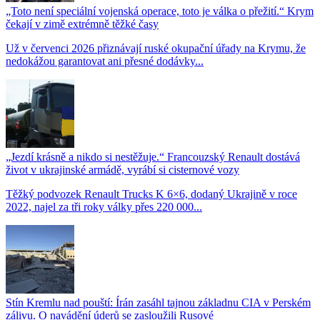
„Toto není speciální vojenská operace, toto je válka o přežití.“ Krym
čekají v zimě extrémně těžké časy
Už v červenci 2026 přiznávají ruské okupační úřady na Krymu, že
nedokážou garantovat ani přesné dodávky...
„Jezdí krásně a nikdo si nestěžuje.“ Francouzský Renault dostává
život v ukrajinské armádě, vyrábí si cisternové vozy
Těžký podvozek Renault Trucks K 6×6, dodaný Ukrajině v roce
2022, najel za tři roky války přes 220 000...
Stín Kremlu nad pouští: Írán zasáhl tajnou základnu CIA v Perském
zálivu. O navádění úderů se zasloužili Rusové