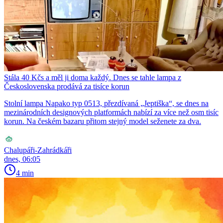
Stála 40 Kčs a měl ji doma každý. Dnes se tahle lampa z
Československa prodává za tisíce korun
Stolní lampa Napako typ 0513, přezdívaná „Jeptiška“, se dnes na
mezinárodních designových platformách nabízí za více než osm tisíc
korun. Na českém bazaru přitom stejný model seženete za dva.
Chalupáři-Zahrádkáři
dnes, 06:05
4 min