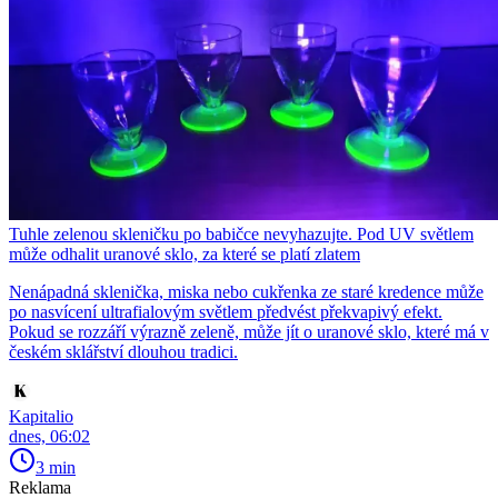
Tuhle zelenou skleničku po babičce nevyhazujte. Pod UV světlem
může odhalit uranové sklo, za které se platí zlatem
Nenápadná sklenička, miska nebo cukřenka ze staré kredence může
po nasvícení ultrafialovým světlem předvést překvapivý efekt.
Pokud se rozzáří výrazně zeleně, může jít o uranové sklo, které má v
českém sklářství dlouhou tradici.
Kapitalio
dnes, 06:02
3 min
Reklama