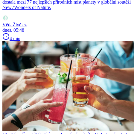
dostala mezi 77 nejlepších přírodních míst planety v globální soutěži
New7Wonders of Nature.
VědaŽivě.cz
dnes, 05:48
4 min