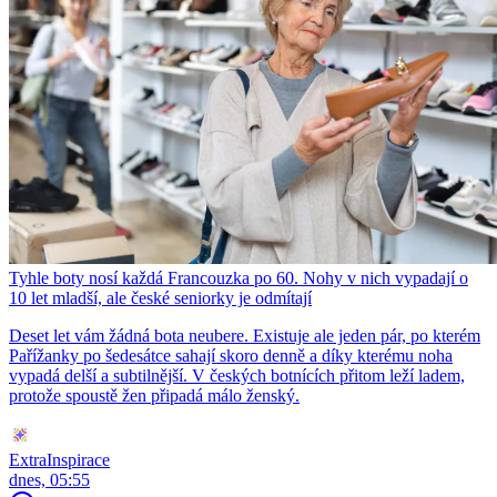
Tyhle boty nosí každá Francouzka po 60. Nohy v nich vypadají o
10 let mladší, ale české seniorky je odmítají
Deset let vám žádná bota neubere. Existuje ale jeden pár, po kterém
Pařížanky po šedesátce sahají skoro denně a díky kterému noha
vypadá delší a subtilnější. V českých botnících přitom leží ladem,
protože spoustě žen připadá málo ženský.
ExtraInspirace
dnes, 05:55