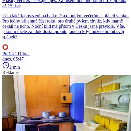
Hlasitý večírek i štěkající pes. Za rušení nočního klidu hrozí pokuta
až 15 tisíc
Léto láká k posezení na balkoně a dlouhým večerům s přáteli venku.
Pro jedny příjemná část roku, pro druhé ovšem chvíle, kdy marně
čekají na ticho. Noční klid má přitom v Česku jasná pravidla. Víte,
jakou můžete za hluk dostat pokutu, anebo kdy můžete bránit svůj
spánek?
Pražská Drbna
dnes, 05:47
2 min
Reklama