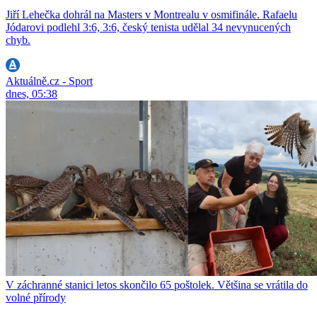
Jiří Lehečka dohrál na Masters v Montrealu v osmifinále. Rafaelu
Jódarovi podlehl 3:6, 3:6, český tenista udělal 34 nevynucených
chyb.
Aktuálně.cz - Sport
dnes, 05:38
V záchranné stanici letos skončilo 65 poštolek. Většina se vrátila do
volné přírody