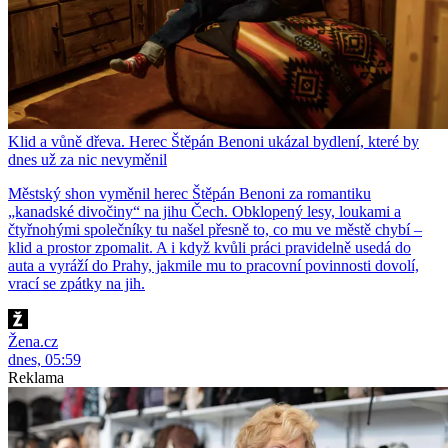
Klid a vůně dřeva. Herec Štěpán Benoni ukázal bydlení, které by
dnes už za nic nevyměnil
Městský shon vyměnil herec Štěpán Benoni za romantiku
„kanadské divočiny“ na jihu Čech. Obklopený lesy, loukami a
čtyřnohými společníky tu našel přesně to, co mu ve městě chybí –
klid a prostor zpomalit. A i když kvůli práci pravidelně usedá do
auta a vyráží do Prahy, jakmile mu to pracovní povinnosti dovolí,
vrací se zpátky na jih.
Žena.cz
dnes, 05:59
Reklama