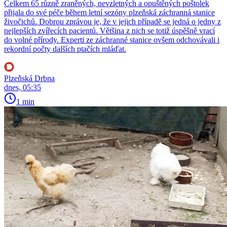
Celkem 65 různě zraněných, nevzletných a opuštěných poštolek
přijala do své péče během letní sezóny plzeňská záchranná stanice
živočichů. Dobrou zprávou je, že v jejich případě se jedná o jedny z
nejlepších zvířecích pacientů. Většina z nich se totiž úspěšně vrací
do volné přírody. Experti ze záchranné stanice ovšem odchovávali i
rekordní počty dalších ptačích mláďat.
Plzeňská Drbna
dnes, 05:35
1 min