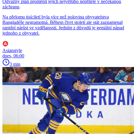
Odvážný plán proměnil jejich největšího nepřítele v nečekanou
záchranu
Na přelomu tisíciletí byla více než polovina obyvatelstva
Bangladéše negramotná. Během čtvrt století ale stát zaznamenal
rapidní nárůst ve vzdělanosti. Jedním z důvodů je geniální nápad
jednoho z obyvatel.
Asianstyle
dnes, 06:00
3 min