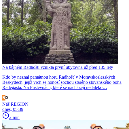
Na bájném Radhošti vznikla první ubytovna už před 135 lety
Kdo by neznal památnou horu Radhošť v Moravskoslezských
Beskydech, jejíž vrch se honosí sochou starého slovanského boha
Radegasta. Na Pustevnách, které se nacházejí nedaleko…
Náš REGION
dnes, 05:39
2 min