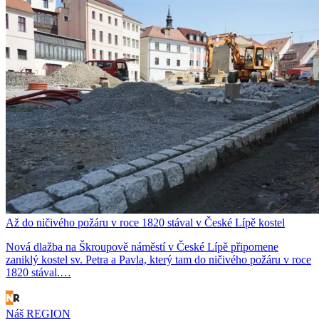
Až do ničivého požáru v roce 1820 stával v České Lípě kostel
Nová dlažba na Škroupově náměstí v České Lípě připomene
zaniklý kostel sv. Petra a Pavla, který tam do ničivého požáru v roce
1820 stával.…
Náš REGION