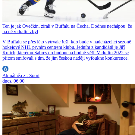
Ten je jak Ovečkin, zírali v Buffalu na Čecha. Dodnes nechápou, že
na ně v draftu zbyl
V Buffalu se přes léto vytrvale řeší, kdo bude v nadcházející sezoně
hokejové NHL prvním centrem klubu. Jedním z kandidátů je Jiří
Kulich, kterému Sabres do budoucna hodně věří. V draftu 2022 se
přitom smiřovali s tím, že jim českou naději vyfoukne konkurence.
Aktuálně.cz - Sport
dnes, 06:00