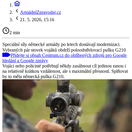
ArmádníZpravodaj.cz
21. 5. 2026, 15:16
2 min
Speciální síly německé armády po letech dostávají modernizaci.
Vybraných pár stovek vojáků obdrží poloodstřelovací pušku G210
Přidejte si obsah Centrum.cz do oblíbených zdrojů pro Google
hledání a Google zprávy
Vojáci nebo policisté potřebují někdy zasáhnout cíl jedinou ranou i
na relativně krátkou vzdálenost, ale s maximální přesností. Splňovat
by to měla německá puška G210.