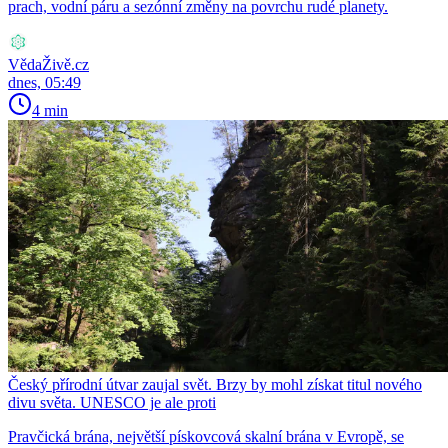
prach, vodní páru a sezónní změny na povrchu rudé planety.
VědaŽivě.cz
dnes, 05:49
4 min
Český přírodní útvar zaujal svět. Brzy by mohl získat titul nového
divu světa. UNESCO je ale proti
Pravčická brána, největší pískovcová skalní brána v Evropě, se