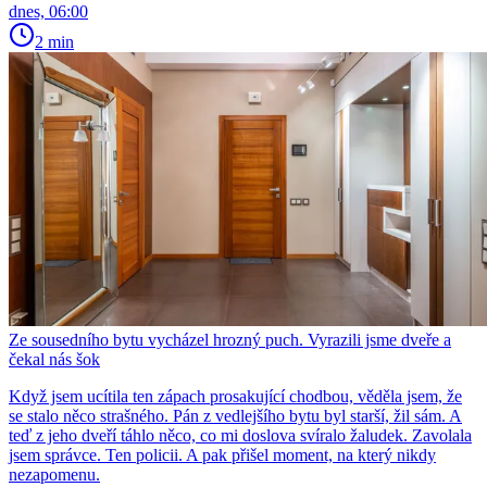
dnes, 06:00
2 min
Ze sousedního bytu vycházel hrozný puch. Vyrazili jsme dveře a
čekal nás šok
Když jsem ucítila ten zápach prosakující chodbou, věděla jsem, že
se stalo něco strašného. Pán z vedlejšího bytu byl starší, žil sám. A
teď z jeho dveří táhlo něco, co mi doslova svíralo žaludek. Zavolala
jsem správce. Ten policii. A pak přišel moment, na který nikdy
nezapomenu.