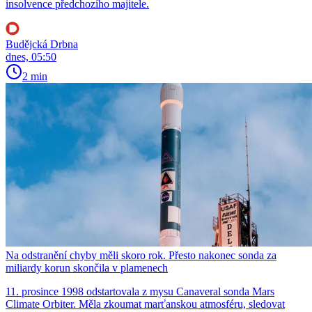
insolvence předchozího majitele.
Budějcká Drbna
dnes, 05:50
2 min
Na odstranění chyby měli skoro rok. Přesto nakonec sonda za
miliardy korun skončila v plamenech
11. prosince 1998 odstartovala z mysu Canaveral sonda Mars
Climate Orbiter. Měla zkoumat marťanskou atmosféru, sledovat