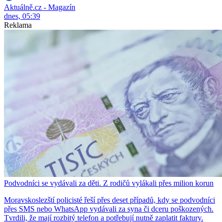
Aktuálně.cz - Magazín
dnes, 05:39
Reklama
Podvodníci se vydávali za děti. Z rodičů vylákali přes milion korun
Moravskoslezští policisté řeší přes deset případů, kdy se podvodníci
přes SMS nebo WhatsApp vydávali za syna či dceru poškozených.
Tvrdili, že mají rozbitý telefon a potřebují nutně zaplatit faktury.