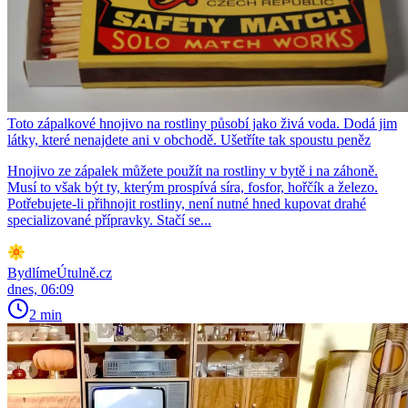
Toto zápalkové hnojivo na rostliny působí jako živá voda. Dodá jim
látky, které nenajdete ani v obchodě. Ušetříte tak spoustu peněz
Hnojivo ze zápalek můžete použít na rostliny v bytě i na záhoně.
Musí to však být ty, kterým prospívá síra, fosfor, hořčík a železo.
Potřebujete-li přihnojit rostliny, není nutné hned kupovat drahé
specializované přípravky. Stačí se...
BydlímeÚtulně.cz
dnes, 06:09
2 min