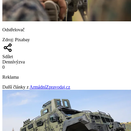
Odstřelovač
Zdroj
:
Pixabay
Sdílet
Denní
výzva
0
Reklama
Další články z
ArmádníZpravodaj.cz