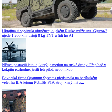
Ukrajina si vyvinula obrněnec, o jakém Rusko může snít. Gjurza-2
ujede 1 200 km, ustojí 8 kg TNT a řídí ho AI
Němci postavili letoun, který je metlou na ruské drony. Přepínač v
kokpitu rozhodne, jestli letí pilot, nebo nikdo
Bavorská firma Quantum Systems představila na berlínském
veletrhu ILA letoun PULSE P19, stroj, který má z...