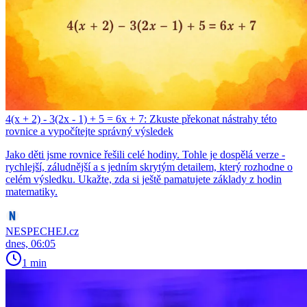
4(x + 2) - 3(2x - 1) + 5 = 6x + 7: Zkuste překonat nástrahy této
rovnice a vypočítejte správný výsledek
Jako děti jsme rovnice řešili celé hodiny. Tohle je dospělá verze -
rychlejší, záludnější a s jedním skrytým detailem, který rozhodne o
celém výsledku. Ukažte, zda si ještě pamatujete základy z hodin
matematiky.
NESPECHEJ.cz
dnes, 06:05
1 min