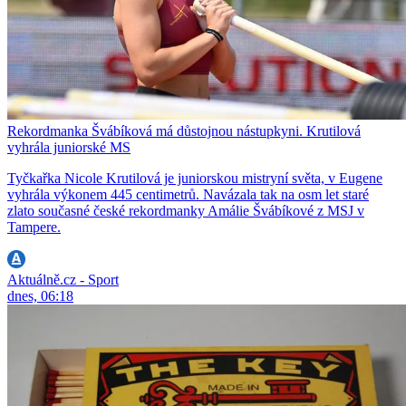
Rekordmanka Švábíková má důstojnou nástupkyni. Krutilová
vyhrála juniorské MS
Tyčkařka Nicole Krutilová je juniorskou mistryní světa, v Eugene
vyhrála výkonem 445 centimetrů. Navázala tak na osm let staré
zlato současné české rekordmanky Amálie Švábíkové z MSJ v
Tampere.
Aktuálně.cz - Sport
dnes, 06:18