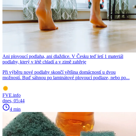
Ani plovoucí podlaha, ani dlaždice. V Česku teď letí 1 materiál
podlahy, který v létě chladí a v zimě zahřeje
Při výběru nové podlahy skončí většina domácností u dvou
možností. Buď sáhnou po laminátové plovoucí podlaze, nebo po...
FVE.info
dnes, 05:44
4 min