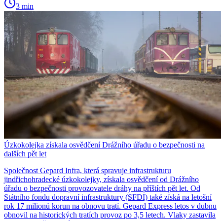
3 min
Úzkokolejka získala osvědčení Drážního úřadu o bezpečnosti na
dalších pět let
Společnost Gepard Infra, která spravuje infrastrukturu
jindřichohradecké úzkokolejky, získala osvědčení od Drážního
úřadu o bezpečnosti provozovatele dráhy na příštích pět let. Od
Státního fondu dopravní infrastruktury (SFDI) také získá na letošní
rok 17 milionů korun na obnovu tratí. Gepard Express letos v dubnu
obnovil na historických tratích provoz po 3,5 letech. Vlaky zastavila