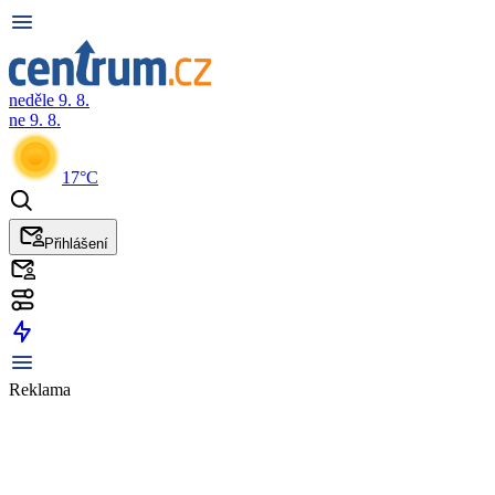
neděle 9. 8.
ne 9. 8.
17°C
Přihlášení
Reklama