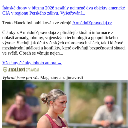
Íránské drony v březnu 2026 zasáhly nejméně dva objekty americké
CIA v regionu Perského zálivu. Vyšetřování...
Tento článek byl publikován ze zdrojů
ArmádníZpravodaj.cz
Články z ArmádníZpravodaj.cz přinášejí aktuální informace z
oblasti armády, obrany, vojenských technologií a geopolitického
vývoje. Sledují jak dění v českých ozbrojených silách, tak i klíčové
mezinárodní události a konflikty, které ovlivňují bezpečnostní situaci
ve světě. Obsah se věnuje nejen...
Všechny články tohoto autora →
Vybrali jsme pro vás
Magazíny a zajímavosti