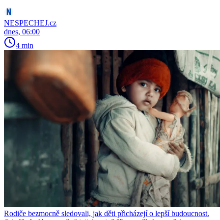
NESPECHEJ.cz
dnes, 06:00
4 min
Rodiče bezmocně sledovali, jak děti přicházejí o lepší budoucnost.