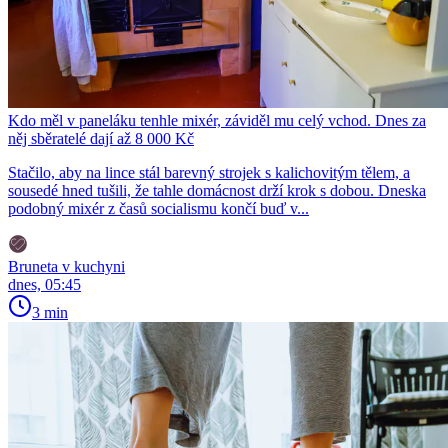
Kdo měl v paneláku tenhle mixér, záviděl mu celý vchod. Dnes za
něj sběratelé dají až 8 000 Kč
Stačilo, aby na lince stál barevný strojek s kalichovitým tělem, a
sousedé hned tušili, že tahle domácnost drží krok s dobou. Dneska
podobný mixér z časů socialismu končí buď v...
Bruneta v kuchyni
dnes, 05:45
3 min