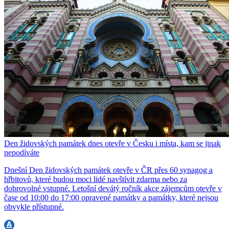
Den židovských památek dnes otevře v Česku i místa, kam se jinak
nepodíváte
Dnešní Den židovských památek otevře v ČR přes 60 synagog a
hřbitovů, které budou moci lidé navštívit zdarma nebo za
dobrovolné vstupné. Letošní devátý ročník akce zájemcům otevře v
čase od 10:00 do 17:00 opravené památky a památky, které nejsou
obvykle přístupné.