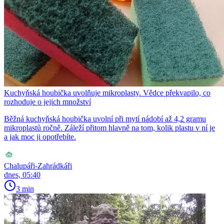
Kuchyňská houbička uvolňuje mikroplasty. Vědce překvapilo, co
rozhoduje o jejich množství
Běžná kuchyňská houbička uvolní při mytí nádobí až 4,2 gramu
mikroplastů ročně. Záleží přitom hlavně na tom, kolik plastu v ní je
a jak moc ji opotřebíte.
Chalupáři-Zahrádkáři
dnes, 05:40
3 min