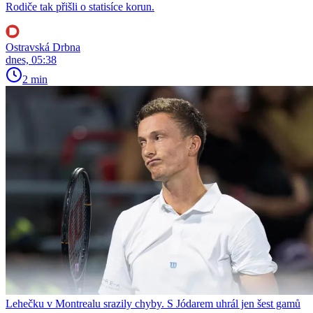
Rodiče tak přišli o statisíce korun.
Ostravská Drbna
dnes, 05:38
2 min
Lehečku v Montrealu srazily chyby. S Jódarem uhrál jen šest gamů