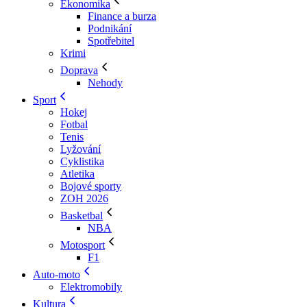
Ekonomika
Finance a burza
Podnikání
Spotřebitel
Krimi
Doprava
Nehody
Sport
Hokej
Fotbal
Tenis
Lyžování
Cyklistika
Atletika
Bojové sporty
ZOH 2026
Basketbal
NBA
Motosport
F1
Auto-moto
Elektromobily
Kultura