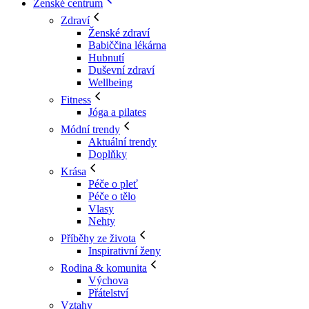
Ženské centrum
Zdraví
Ženské zdraví
Babiččina lékárna
Hubnutí
Duševní zdraví
Wellbeing
Fitness
Jóga a pilates
Módní trendy
Aktuální trendy
Doplňky
Krása
Péče o pleť
Péče o tělo
Vlasy
Nehty
Příběhy ze života
Inspirativní ženy
Rodina & komunita
Výchova
Přátelství
Vztahy