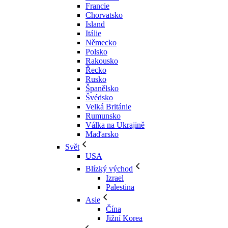
Francie
Chorvatsko
Island
Itálie
Německo
Polsko
Rakousko
Řecko
Rusko
Španělsko
Švédsko
Velká Británie
Rumunsko
Válka na Ukrajině
Maďarsko
Svět
USA
Blízký východ
Izrael
Palestina
Asie
Čína
Jižní Korea