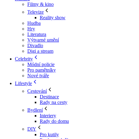
Filmy & kino
Televize
Reality show
Hudba
Hry
Literatura
Výtvarné umění
Divadlo
Digi a stream
Celebrity
Módní policie
Pro pamětníky
Nové tváře
Lifestyle
Cestování
Destinace
Rady na cesty
Bydlení
Interiery
Rady do domu
DIY
Pro kutily