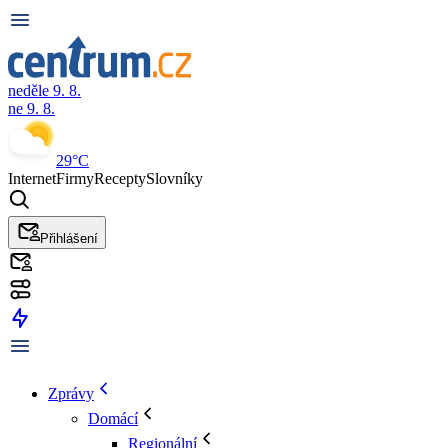
neděle 9. 8.
ne 9. 8.
29°C
Internet
Firmy
Recepty
Slovníky
Přihlášení
Zprávy
Domácí
Regionální