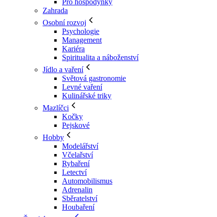
Pro hospodyňky
Zahrada
Osobní rozvoj
Psychologie
Management
Kariéra
Spiritualita a náboženství
Jídlo a vaření
Světová gastronomie
Levné vaření
Kulinářské triky
Mazlíčci
Kočky
Pejskové
Hobby
Modelářství
Včelařství
Rybaření
Letectví
Automobilismus
Adrenalin
Sběratelství
Houbaření