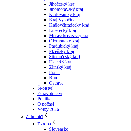
Jihočeský kraj
Jihomoravský kraj
Karlovarský kraj
Kraj Vysočina
Králověhradecký kraj
Liberecký kraj
Moravskoslezský kraj
Olomoucký kraj
Pardubický kraj
Plzeňský kraj
Středočeský kraj
Ústecký kraj
Zlínský kraj
Praha
Brno
Ostrava
Školství
Zdravotnictví
Politika
O počasí
Volby 2026
Zahraničí
Evropa
Slovensko