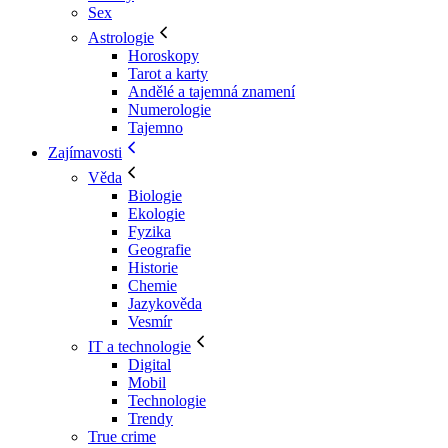
Sex
Astrologie
Horoskopy
Tarot a karty
Andělé a tajemná znamení
Numerologie
Tajemno
Zajímavosti
Věda
Biologie
Ekologie
Fyzika
Geografie
Historie
Chemie
Jazykověda
Vesmír
IT a technologie
Digital
Mobil
Technologie
Trendy
True crime