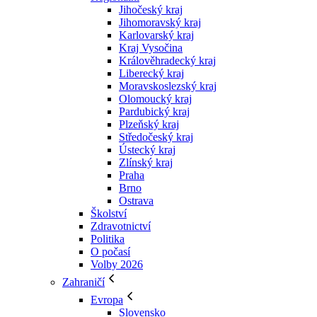
Jihočeský kraj
Jihomoravský kraj
Karlovarský kraj
Kraj Vysočina
Králověhradecký kraj
Liberecký kraj
Moravskoslezský kraj
Olomoucký kraj
Pardubický kraj
Plzeňský kraj
Středočeský kraj
Ústecký kraj
Zlínský kraj
Praha
Brno
Ostrava
Školství
Zdravotnictví
Politika
O počasí
Volby 2026
Zahraničí
Evropa
Slovensko