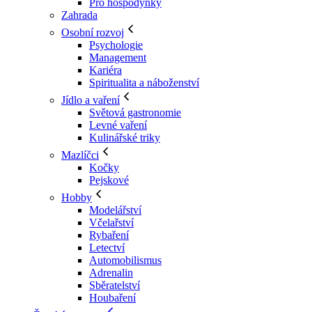
Pro hospodyňky
Zahrada
Osobní rozvoj
Psychologie
Management
Kariéra
Spiritualita a náboženství
Jídlo a vaření
Světová gastronomie
Levné vaření
Kulinářské triky
Mazlíčci
Kočky
Pejskové
Hobby
Modelářství
Včelařství
Rybaření
Letectví
Automobilismus
Adrenalin
Sběratelství
Houbaření