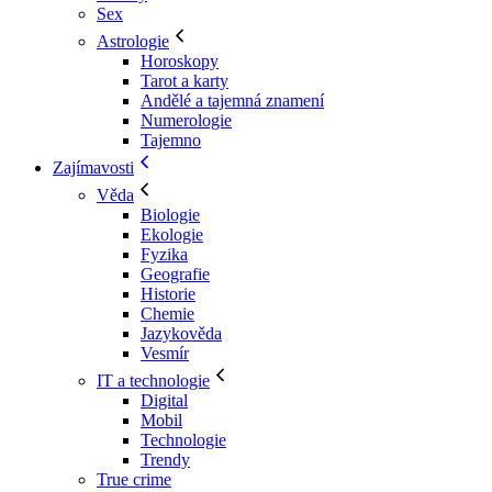
Sex
Astrologie
Horoskopy
Tarot a karty
Andělé a tajemná znamení
Numerologie
Tajemno
Zajímavosti
Věda
Biologie
Ekologie
Fyzika
Geografie
Historie
Chemie
Jazykověda
Vesmír
IT a technologie
Digital
Mobil
Technologie
Trendy
True crime