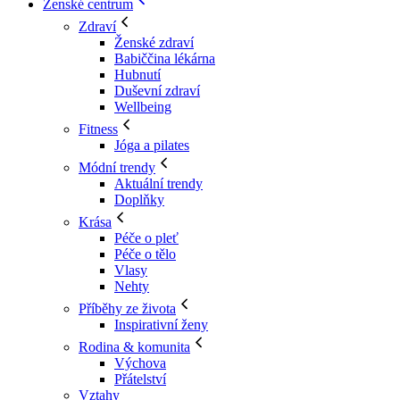
Ženské centrum
Zdraví
Ženské zdraví
Babiččina lékárna
Hubnutí
Duševní zdraví
Wellbeing
Fitness
Jóga a pilates
Módní trendy
Aktuální trendy
Doplňky
Krása
Péče o pleť
Péče o tělo
Vlasy
Nehty
Příběhy ze života
Inspirativní ženy
Rodina & komunita
Výchova
Přátelství
Vztahy