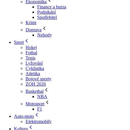
Ekonomika
Finance a burza
Podnikání
Spotřebitel
Krimi
Doprava
Nehody
Sport
Hokej
Fotbal
Tenis
Lyžování
Cyklistika
Atletika
Bojové sporty
ZOH 2026
Basketbal
NBA
Motosport
F1
Auto-moto
Elektromobily
Kultura