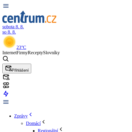
sobota 8. 8.
so 8. 8.
23°C
Internet
Firmy
Recepty
Slovníky
Přihlášení
Zprávy
Domácí
Regionální