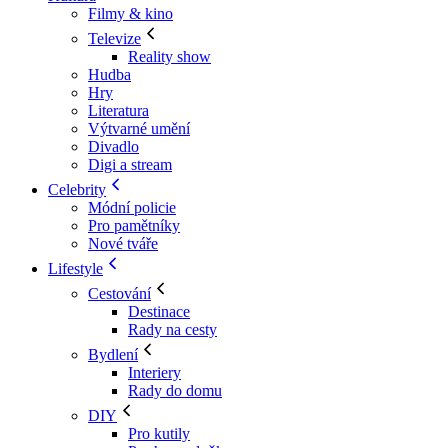
Filmy & kino
Televize
Reality show
Hudba
Hry
Literatura
Výtvarné umění
Divadlo
Digi a stream
Celebrity
Módní policie
Pro pamětníky
Nové tváře
Lifestyle
Cestování
Destinace
Rady na cesty
Bydlení
Interiery
Rady do domu
DIY
Pro kutily