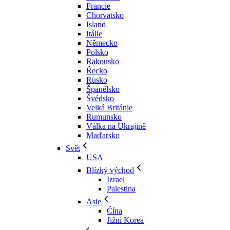
Francie
Chorvatsko
Island
Itálie
Německo
Polsko
Rakousko
Řecko
Rusko
Španělsko
Švédsko
Velká Británie
Rumunsko
Válka na Ukrajině
Maďarsko
Svět
USA
Blízký východ
Izrael
Palestina
Asie
Čína
Jižní Korea