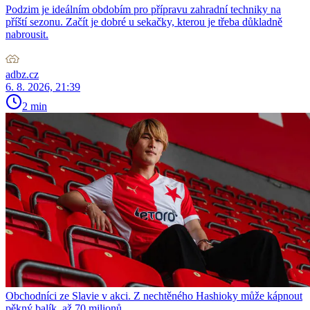
Podzim je ideálním obdobím pro přípravu zahradní techniky na
příští sezonu. Začít je dobré u sekačky, kterou je třeba důkladně
nabrousit.
adbz.cz
6. 8. 2026, 21:39
2 min
Obchodníci ze Slavie v akci. Z nechtěného Hashioky může kápnout
pěkný balík, až 70 milionů