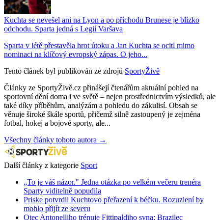
Kuchta se nevešel ani na Lyon a po příchodu Brunese je blízko
odchodu. Sparta jedná s Legií Varšava
Sparta v létě přestavěla hrot útoku a Jan Kuchta se ocitl mimo
nominaci na klíčový evropský zápas. O jeho...
Tento článek byl publikován ze zdrojů
SportyŽivě
Články ze SportyŽivě.cz přinášejí čtenářům aktuální pohled na
sportovní dění doma i ve světě – nejen prostřednictvím výsledků, ale
také díky příběhům, analýzám a pohledu do zákulisí. Obsah se
věnuje široké škále sportů, přičemž silně zastoupený je zejména
fotbal, hokej a bojové sporty, ale...
Všechny články tohoto autora →
Další články z kategorie
Sport
„To je váš názor." Jedna otázka po velkém večeru trenéra
Sparty viditelně popudila
Priske potvrdil Kuchtovo přeřazení k béčku. Rozuzlení by
mohlo přijít ze severu
Otec Antonelliho trénuje Fittipaldiho syna: Brazilec