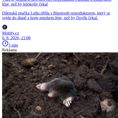
lépe, než by kdokoliv čekal
Dílenská značka Lidlu přišla s Bluetooth reproduktorem, který se
vejde do dlaně a hraje mnohem lépe, než by člověk čekal.
Mobify.cz
6. 8. 2026, 21:08
3 min
Reklama