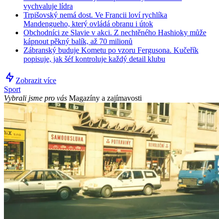
vychvaluje lídra
Trpišovský nemá dost. Ve Francii loví rychlíka
Mandengueho, který ovládá obranu i útok
Obchodníci ze Slavie v akci. Z nechtěného Hashioky může
kápnout pěkný balík, až 70 milionů
Zábranský buduje Kometu po vzoru Fergusona. Kučeřík
popisuje, jak šéf kontroluje každý detail klubu
Zobrazit více
Sport
Vybrali jsme pro vás
Magazíny a zajímavosti