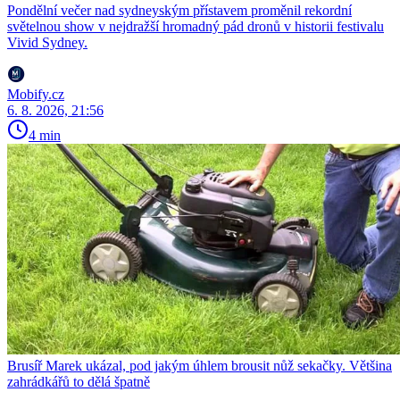
Pondělní večer nad sydneyským přístavem proměnil rekordní
světelnou show v nejdražší hromadný pád dronů v historii festivalu
Vivid Sydney.
Mobify.cz
6. 8. 2026, 21:56
4 min
Brusíř Marek ukázal, pod jakým úhlem brousit nůž sekačky. Většina
zahrádkářů to dělá špatně