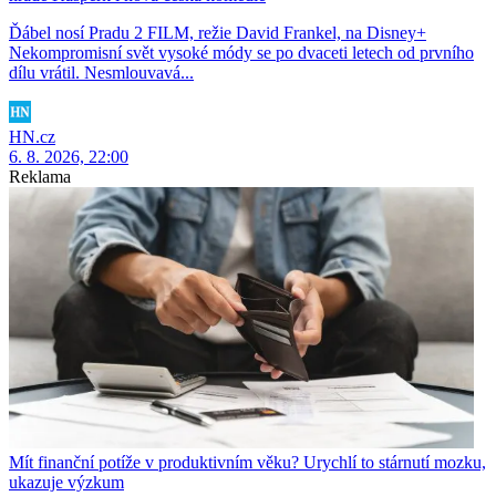
Ďábel nosí Pradu 2 FILM, režie David Frankel, na Disney+
Nekompromisní svět vysoké módy se po dvaceti letech od prvního
dílu vrátil. Nesmlouvavá...
HN.cz
6. 8. 2026, 22:00
Reklama
Mít finanční potíže v produktivním věku? Urychlí to stárnutí mozku,
ukazuje výzkum