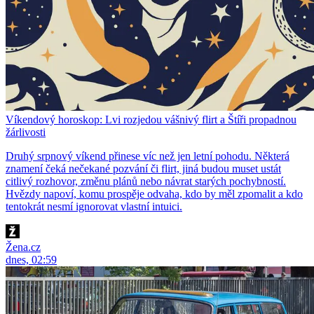
Víkendový horoskop: Lvi rozjedou vášnivý flirt a Štíři propadnou
žárlivosti
Druhý srpnový víkend přinese víc než jen letní pohodu. Některá
znamení čeká nečekané pozvání či flirt, jiná budou muset ustát
citlivý rozhovor, změnu plánů nebo návrat starých pochybností.
Hvězdy napoví, komu prospěje odvaha, kdo by měl zpomalit a kdo
tentokrát nesmí ignorovat vlastní intuici.
Žena.cz
dnes, 02:59