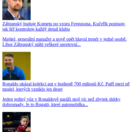
Zábranský buduje Kometu po vzoru Fergusona. Kučeřík popisuje,
jak šéf kontroluje každý detail klubu
Majitel, generální manažer a nově opět hlavní trenér v jedné osobě.
Libor Zábranský stáhl veškeré sportovní...
Ronaldo ukázal kolekci aut v hodnotě 700 milionů Kč. Patří mezi ně
model, kterých vzniklo jen deset
Jeden jediný vůz v Ronaldově garáži stojí víc než zbytek sbírky
dohromady. Je to Bugatti, které automobilka...