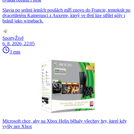
Slavia po sedmi letních posilách míří znovu do Francie, tentokrát po
dvacetiletém Kamerunci z Auxerre, který ve třetí lize střílel góly i
bránil jako wingback.
SportyŽivě
6. 8. 2026, 22:05
3 min
Microsoft chce, aby na Xbox Helix běhaly všechny hry, které kdy
vyšly pro Xbox