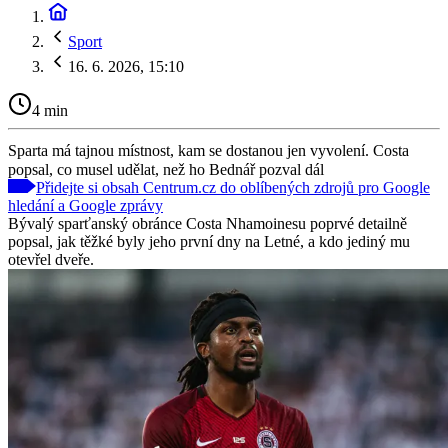
Sport
16. 6. 2026, 15:10
4 min
Sparta má tajnou místnost, kam se dostanou jen vyvolení. Costa
popsal, co musel udělat, než ho Bednář pozval dál
Přidejte si obsah Centrum.cz do oblíbených zdrojů pro Google
hledání a Google zprávy
Bývalý sparťanský obránce Costa Nhamoinesu poprvé detailně
popsal, jak těžké byly jeho první dny na Letné, a kdo jediný mu
otevřel dveře.