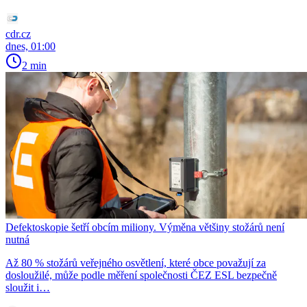
cdr.cz
dnes, 01:00
2 min
Defektoskopie šetří obcím miliony. Výměna většiny stožárů není
nutná
Až 80 % stožárů veřejného osvětlení, které obce považují za
dosloužilé, může podle měření společnosti ČEZ ESL bezpečně
sloužit i…