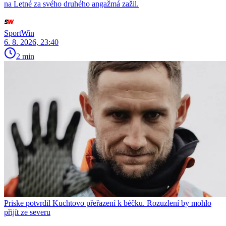
na Letné za svého druhého angažmá zažil.
SportWin
6. 8. 2026, 23:40
2 min
Priske potvrdil Kuchtovo přeřazení k béčku. Rozuzlení by mohlo
přijít ze severu