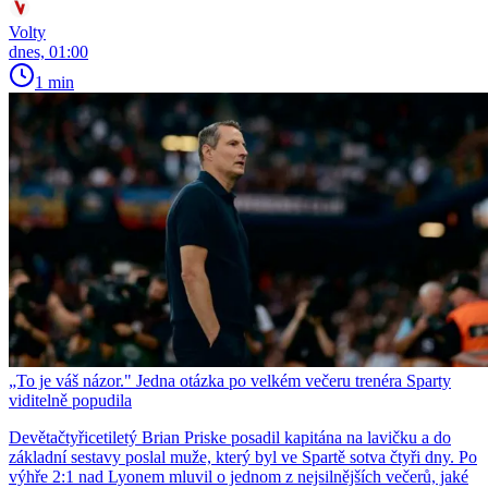
Volty
dnes, 01:00
1 min
„To je váš názor." Jedna otázka po velkém večeru trenéra Sparty
viditelně popudila
Devětačtyřicetiletý Brian Priske posadil kapitána na lavičku a do
základní sestavy poslal muže, který byl ve Spartě sotva čtyři dny. Po
výhře 2:1 nad Lyonem mluvil o jednom z nejsilnějších večerů, jaké