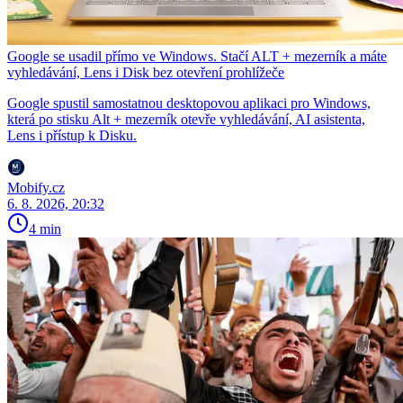
Google se usadil přímo ve Windows. Stačí ALT + mezerník a máte
vyhledávání, Lens i Disk bez otevření prohlížeče
Google spustil samostatnou desktopovou aplikaci pro Windows,
která po stisku Alt + mezerník otevře vyhledávání, AI asistenta,
Lens i přístup k Disku.
Mobify.cz
6. 8. 2026, 20:32
4 min