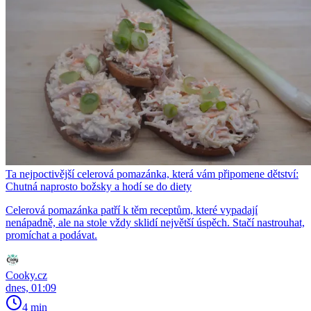
Ta nejpoctivější celerová pomazánka, která vám připomene dětství:
Chutná naprosto božsky a hodí se do diety
Celerová pomazánka patří k těm receptům, které vypadají
nenápadně, ale na stole vždy sklidí největší úspěch. Stačí nastrouhat,
promíchat a podávat.
Cooky.cz
dnes, 01:09
4 min