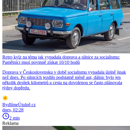
Retro kvíz na téma jak vypadala doprava a silnice za socialismu:
Pamětníci musí povinně získat 10/10 bodů
Doprava v Československu v době socialismu vypadala úplně jinak
než dnes. Po silnicích jezdilo podstatně méně aut, dálnic bylo jen
několik desítek kilometrů a cesta na dovolenou se často plánovala
týdny dopředu.
BydlímeÚtulně.cz
dnes, 02:28
2 min
Reklama