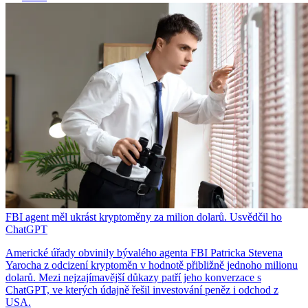
FBI agent měl ukrást kryptoměny za milion dolarů. Usvědčil ho
ChatGPT
Americké úřady obvinily bývalého agenta FBI Patricka Stevena
Yarocha z odcizení kryptoměn v hodnotě přibližně jednoho milionu
dolarů. Mezi nejzajímavější důkazy patří jeho konverzace s
ChatGPT, ve kterých údajně řešil investování peněz i odchod z
USA.