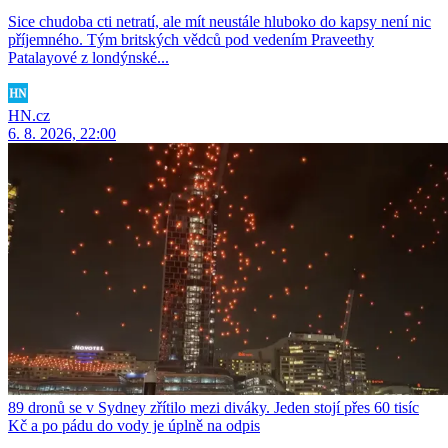
Sice chudoba cti netratí, ale mít neustále hluboko do kapsy není nic
příjemného. Tým britských vědců pod vedením Praveethy
Patalayové z londýnské...
HN.cz
6. 8. 2026, 22:00
89 dronů se v Sydney zřítilo mezi diváky. Jeden stojí přes 60 tisíc
Kč a po pádu do vody je úplně na odpis