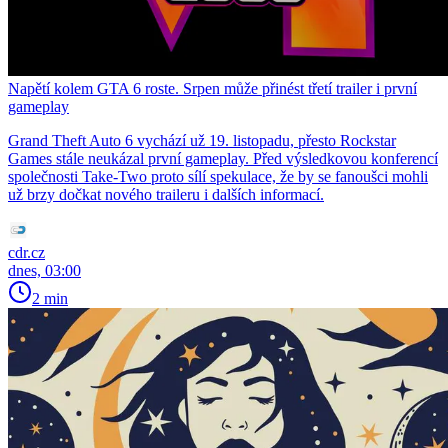
Napětí kolem GTA 6 roste. Srpen může přinést třetí trailer i první
gameplay
Grand Theft Auto 6 vychází už 19. listopadu, přesto Rockstar
Games stále neukázal první gameplay. Před výsledkovou konferencí
společnosti Take-Two proto sílí spekulace, že by se fanoušci mohli
už brzy dočkat nového traileru i dalších informací.
cdr.cz
dnes, 03:00
2 min