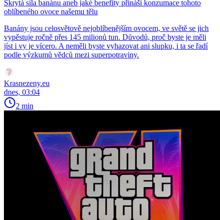
Skrytá síla banánu aneb jaké benefity přináší konzumace tohoto
oblíbeného ovoce našemu tělu
Banány jsou celosvětově nejoblíbenějším ovocem, ve světě se jich
vypěstuje ročně přes 145 milionů tun. Důvodů, proč byste je měli
jíst i vy je vícero. A neměli byste vyhazovat ani slupku, i ta se řadí
podle výzkumů vědců mezi superpotraviny.
Krasnezeny.eu
dnes, 03:04
2 min