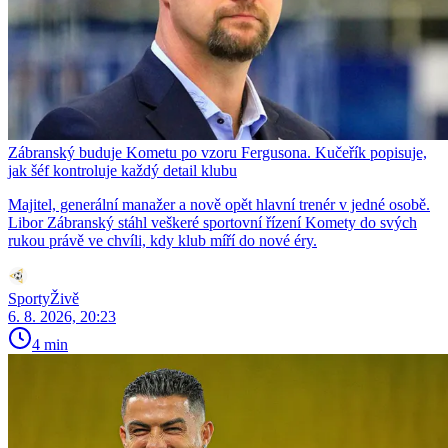
Zábranský buduje Kometu po vzoru Fergusona. Kučeřík popisuje,
jak šéf kontroluje každý detail klubu
Majitel, generální manažer a nově opět hlavní trenér v jedné osobě.
Libor Zábranský stáhl veškeré sportovní řízení Komety do svých
rukou právě ve chvíli, kdy klub míří do nové éry.
SportyŽivě
6. 8. 2026, 20:23
4 min