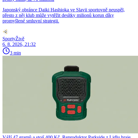
Japonský obránce Daiki Hashioka ve Slavii sportovně neuspěl,
přesto z něj klub může vytěžit desítky milionů korun díky
promyšlené smluvní strategii.
SportyŽivě
6. 8. 2026, 21:32
3 min
Váží 47 gramů a stojí 400 Kč. Reproduktor Parkside z Lidlu hraje