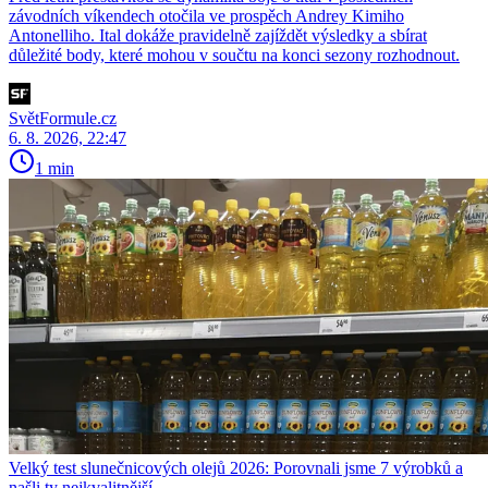
závodních víkendech otočila ve prospěch Andrey Kimiho
Antonelliho. Ital dokáže pravidelně zajíždět výsledky a sbírat
důležité body, které mohou v součtu na konci sezony rozhodnout.
SvětFormule.cz
6. 8. 2026, 22:47
1 min
Velký test slunečnicových olejů 2026: Porovnali jsme 7 výrobků a
našli ty nejkvalitnější