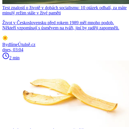
Test znalostí o životě v dobách socialismu: 10 otázek odhalí, za máte
minulý režim stále v živé paměti
Život v Československu před rokem 1989 měl mnoho podob.
Někteří vzpomínají s úsměvem na tváři, jiní by raději zapomněli.
BydlímeÚtulně.cz
dnes, 03:04
2 min