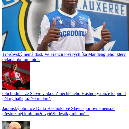
Trpišovský nemá dost. Ve Francii loví rychlíka Mandengueho, který
ovládá obranu i útok
Obchodníci ze Slavie v akci. Z nechtěného Hashioky může kápnout
pěkný balík, až 70 milionů
Japonský obránce Daiki Hashioka ve Slavii sportovně neuspěl,
přesto z něj klub může vytěžit desítky milionů...