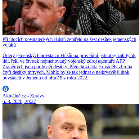
Při útocích povstaleckých Húsíů zemřelo na šest desítek jemenských
vojáků
Údery jemenských povstalců Húsíů na provládní jednotky zabily 58
lidí, řekl ve čtvrtek nejmenovaný vojenský zdroj agentuře AFP.
Zraněných jsou podle něj desítky. Předchozí údaje uváděly zhruba
čtyři desítky mrtvých. Mohlo by se tak jednat o nejkrvavější útok
povstalců v Jemenu od příměří z roku 2022.
Aktuálně.cz - Zprávy
6. 8. 2026, 20:27