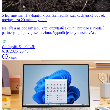
5 let jsme marně vyháněli krtka. Zahradník vzal kuchyňský odpad,
noviny a za 20 minut byl klid
Na jaře a na podzim jsou krtci obzvláště aktivní, protože si hledají
partnery a připravují se na zimu. Vypudit je tedy musíte včas.
Chalupáři-Zahrádkáři
6. 8. 2026, 20:45
2 min