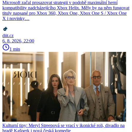
Microsoft začal prosazovat strategii v podobě maximální herní
kompatibility nadcházejícího Xbox Helix. Měly by na něm fungovat
tituly napsané pro Xbox 360, Xbox One, Xbox One S / Xbox One
X i novinky…
diit.cz
6. 8. 2026, 22:00
1 min
Kulturní tipy: Meryl Streepová se vrací v ikonické roli, divadlo na
hradě Kašperk i nová česká komedie