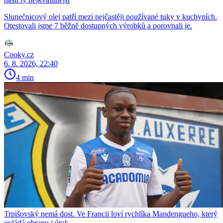
Slunečnicový olej patří mezi nejčastěji používané tuky v kuchyních.
Otestovali jsme 7 běžně dostupných výrobků a porovnali je.
Cooky.cz
6. 8. 2026, 22:40
4 min
Trpišovský nemá dost. Ve Francii loví rychlíka Mandengueho, který
ovládá obranu i útok