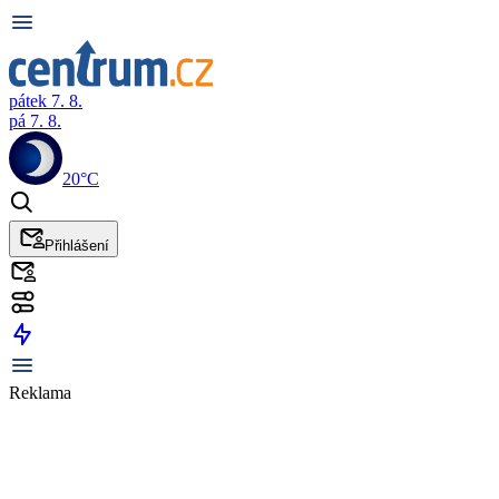
pátek 7. 8.
pá 7. 8.
20°C
Přihlášení
Reklama