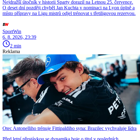
Nejdražší útočník v historii Sparty dorazil na Letnou 25. července.
O deset dní později chyběl Jan Kuchta v nominaci na Lyon úplně a
místo přípravy na Ligu mistrů odjel trénovat s třetiligovou rezervou.
SportWin
6. 8. 2026, 23:39
2 min
Reklama
Otec Antonelliho trénuje Fittipaldiho syna: Brazilec vychvaluje lídra
Před letní přestávkou se dynamika boje o titul v posledních