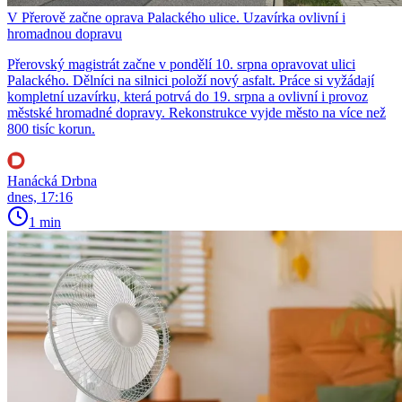
V Přerově začne oprava Palackého ulice. Uzavírka ovlivní i
hromadnou dopravu
Přerovský magistrát začne v pondělí 10. srpna opravovat ulici
Palackého. Dělníci na silnici položí nový asfalt. Práce si vyžádají
kompletní uzavírku, která potrvá do 19. srpna a ovlivní i provoz
městské hromadné dopravy. Rekonstrukce vyjde město na více než
800 tisíc korun.
Hanácká Drbna
dnes, 17:16
1 min