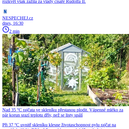
rozkvět však zažila za vlády císaře Rudolfa II.
NESPECHEJ.cz
dnes, 16:30
2 min
Nad 35 °C rajčata ve skleníku přestanou plodit. Vápenné mléko za
pár korun srazí teplotu dřív, než se listy spálí
Při 37 °C uvnitř skleníku klesne životaschopnost pylu rajčat na