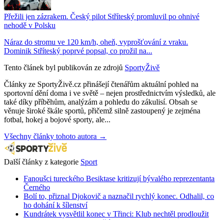
Přežili jen zázrakem. Český pilot Stříteský promluvil po ohnivé
nehodě v Polsku
Náraz do stromu ve 120 km/h, oheň, vyprošťování z vraku.
Dominik Stříteský poprvé popsal, co prožil na...
Tento článek byl publikován ze zdrojů
SportyŽivě
Články ze SportyŽivě.cz přinášejí čtenářům aktuální pohled na
sportovní dění doma i ve světě – nejen prostřednictvím výsledků, ale
také díky příběhům, analýzám a pohledu do zákulisí. Obsah se
věnuje široké škále sportů, přičemž silně zastoupený je zejména
fotbal, hokej a bojové sporty, ale...
Všechny články tohoto autora →
Další články z kategorie
Sport
Fanoušci tureckého Besiktase kritizují bývalého reprezentanta
Černého
Bolí to, přiznal Djokovič a naznačil rychlý konec. Odhalil, co
ho dohání k šílenství
Kundrátek vysvětlil konec v Třinci: Klub nechtěl prodloužit