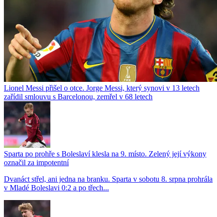
Lionel Messi přišel o otce. Jorge Messi, který synovi v 13 letech
zařídil smlouvu s Barcelonou, zemřel v 68 letech
Sparta po prohře s Boleslaví klesla na 9. místo. Zelený její výkony
označil za impotentní
Dvanáct střel, ani jedna na branku. Sparta v sobotu 8. srpna prohrála
v Mladé Boleslavi 0:2 a po třech...