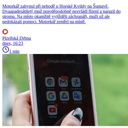
Motorkář zahynul při nehodě u Horské Kvildy na Šumavě.
Dvaapadesátiletý muž pravděpodobně nezvládl řízení a narazil do
stromu. Na místo okamžitě vyjížděli záchranáři, muži už ale
nedokázali pomoci. Motorkář zemřel na místě.
Plzeňská Drbna
dnes, 16:23
1 min