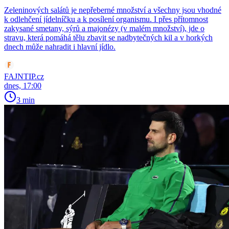
Zeleninových salátů je nepřeberné množství a všechny jsou vhodné
k odlehčení jídelníčku a k posílení organismu. I přes přítomnost
zakysané smetany, sýrů a majonézy (v malém množství), jde o
stravu, která pomáhá tělu zbavit se nadbytečných kil a v horkých
dnech může nahradit i hlavní jídlo.
FAJNTIP.cz
dnes, 17:00
3 min