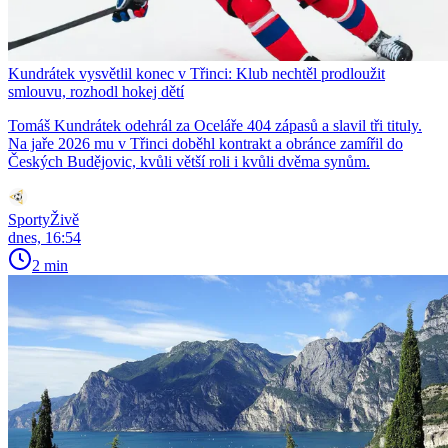
Kundrátek vysvětlil konec v Třinci: Klub nechtěl prodloužit
smlouvu, rozhodl hokej dětí
Tomáš Kundrátek odehrál za Oceláře 404 zápasů a slavil tři tituly.
Na jaře 2026 mu v Třinci doběhl kontrakt a obránce zamířil do
Českých Budějovic, kvůli větší roli i kvůli dvěma synům.
SportyŽivě
dnes, 16:54
2 min