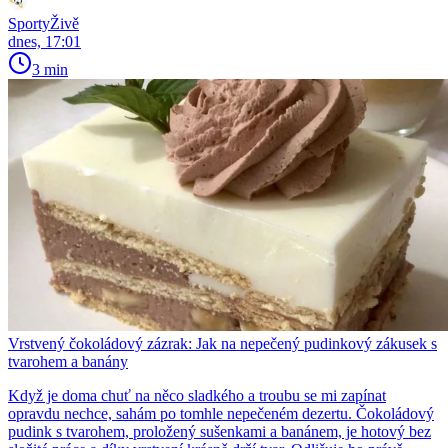
SportyŽivě
dnes, 17:01
3 min
Vrstvený čokoládový zázrak: Jak na nepečený pudinkový zákusek s
tvarohem a banány
Když je doma chuť na něco sladkého a troubu se mi zapínat
opravdu nechce, sahám po tomhle nepečeném dezertu. Čokoládový
pudink s tvarohem, proložený sušenkami a banánem, je hotový bez