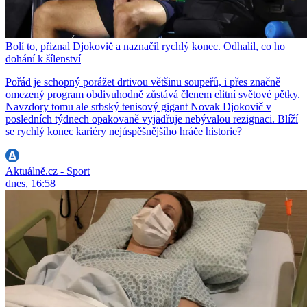
Bolí to, přiznal Djokovič a naznačil rychlý konec. Odhalil, co ho
dohání k šílenství
Pořád je schopný porážet drtivou většinu soupeřů, i přes značně
omezený program obdivuhodně zůstává členem elitní světové pětky.
Navzdory tomu ale srbský tenisový gigant Novak Djokovič v
posledních týdnech opakovaně vyjadřuje nebývalou rezignaci. Blíží
se rychlý konec kariéry nejúspěšnějšího hráče historie?
Aktuálně.cz - Sport
dnes, 16:58