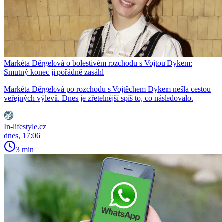
Markéta Děrgelová o bolestivém rozchodu s Vojtou Dykem:
Smutný konec ji pořádně zasáhl
Markéta Děrgelová po rozchodu s Vojtěchem Dykem nešla cestou
veřejných výlevů. Dnes je zřetelnější spíš to, co následovalo.
In-lifestyle.cz
dnes, 17:06
3 min