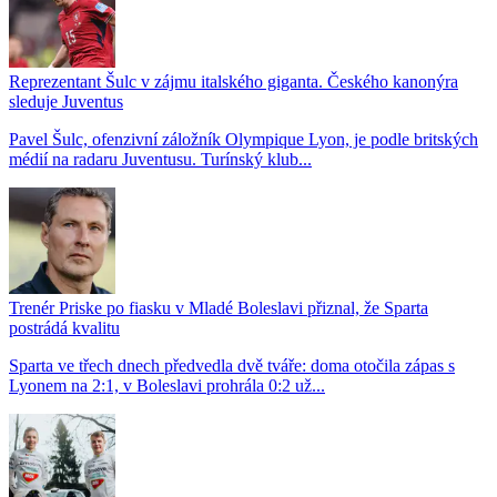
Reprezentant Šulc v zájmu italského giganta. Českého kanonýra
sleduje Juventus
Pavel Šulc, ofenzivní záložník Olympique Lyon, je podle britských
médií na radaru Juventusu. Turínský klub...
Trenér Priske po fiasku v Mladé Boleslavi přiznal, že Sparta
postrádá kvalitu
Sparta ve třech dnech předvedla dvě tváře: doma otočila zápas s
Lyonem na 2:1, v Boleslavi prohrála 0:2 už...