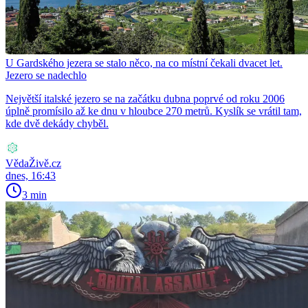
U Gardského jezera se stalo něco, na co místní čekali dvacet let.
Jezero se nadechlo
Největší italské jezero se na začátku dubna poprvé od roku 2006
úplně promísilo až ke dnu v hloubce 270 metrů. Kyslík se vrátil tam,
kde dvě dekády chyběl.
VědaŽivě.cz
dnes, 16:43
3 min