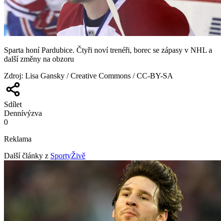
Sparta honí Pardubice. Čtyři noví trenéři, borec se zápasy v NHL a
další změny na obzoru
Zdroj
:
Lisa Gansky / Creative Commons / CC-BY-SA
Sdílet
Denní
výzva
0
Reklama
Další články z
SportyŽivě