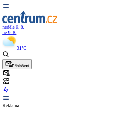
neděle 9. 8.
ne 9. 8.
31°C
Přihlášení
Reklama