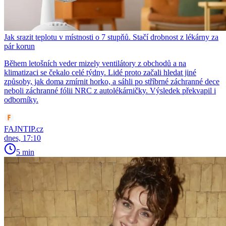
Jak srazit teplotu v místnosti o 7 stupňů. Stačí drobnost z lékárny za
pár korun
Během letošních veder mizely ventilátory z obchodů a na
klimatizaci se čekalo celé týdny. Lidé proto začali hledat jiné
způsoby, jak doma zmírnit horko, a sáhli po stříbrné záchranné dece
neboli záchranné fólii NRC z autolékárničky. Výsledek překvapil i
odborníky.
FAJNTIP.cz
dnes, 17:10
5 min