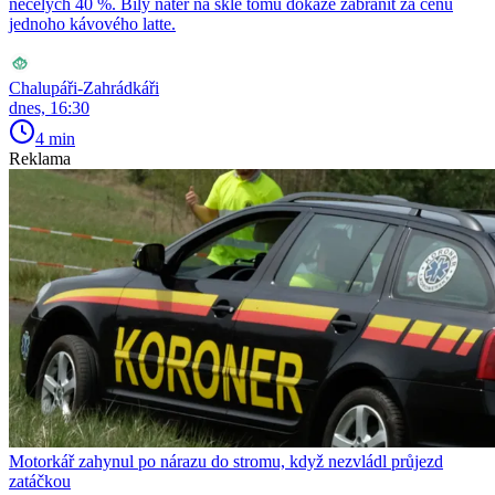
necelých 40 %. Bílý nátěr na skle tomu dokáže zabránit za cenu
jednoho kávového latte.
Chalupáři-Zahrádkáři
dnes, 16:30
4 min
Reklama
Motorkář zahynul po nárazu do stromu, když nezvládl průjezd
zatáčkou