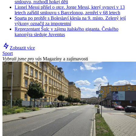
smlouvu, rozhodl hokej dětí
Lionel Messi přišel o otce. Jorge Messi, který synovi v 13
letech zařídil smlouvu s Barcelonou, zemřel v 68 letech
Sparta po prohře s Boleslaví klesla na 9. místo. Zelený její
výkony označil za impotentní
Reprezentant Šulc v zájmu italského giganta. Českého
kanonýra sleduje Juventus
Zobrazit více
Sport
Vybrali jsme pro vás
Magazíny a zajímavosti