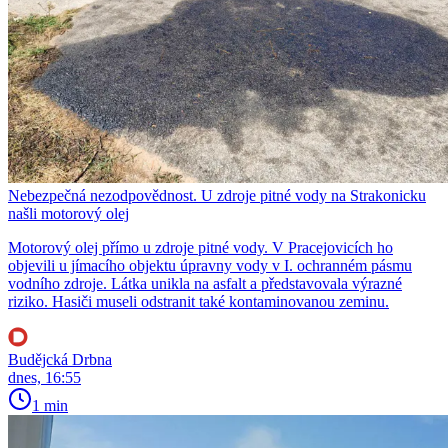
Nebezpečná nezodpovědnost. U zdroje pitné vody na Strakonicku
našli motorový olej
Motorový olej přímo u zdroje pitné vody. V Pracejovicích ho
objevili u jímacího objektu úpravny vody v I. ochranném pásmu
vodního zdroje. Látka unikla na asfalt a představovala výrazné
riziko. Hasiči museli odstranit také kontaminovanou zeminu.
Budějcká Drbna
dnes, 16:55
1 min