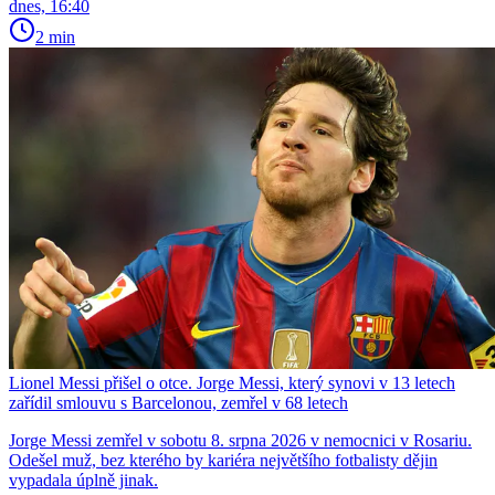
dnes, 16:40
2 min
Lionel Messi přišel o otce. Jorge Messi, který synovi v 13 letech
zařídil smlouvu s Barcelonou, zemřel v 68 letech
Jorge Messi zemřel v sobotu 8. srpna 2026 v nemocnici v Rosariu.
Odešel muž, bez kterého by kariéra největšího fotbalisty dějin
vypadala úplně jinak.