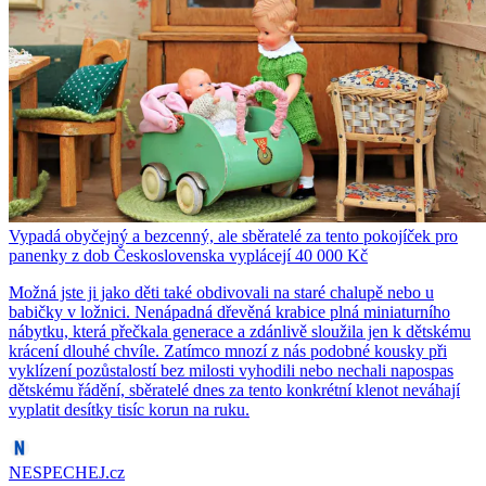
Vypadá obyčejný a bezcenný, ale sběratelé za tento pokojíček pro
panenky z dob Československa vyplácejí 40 000 Kč
Možná jste ji jako děti také obdivovali na staré chalupě nebo u
babičky v ložnici. Nenápadná dřevěná krabice plná miniaturního
nábytku, která přečkala generace a zdánlivě sloužila jen k dětskému
krácení dlouhé chvíle. Zatímco mnozí z nás podobné kousky při
vyklízení pozůstalostí bez milosti vyhodili nebo nechali napospas
dětskému řádění, sběratelé dnes za tento konkrétní klenot neváhají
vyplatit desítky tisíc korun na ruku.
NESPECHEJ.cz