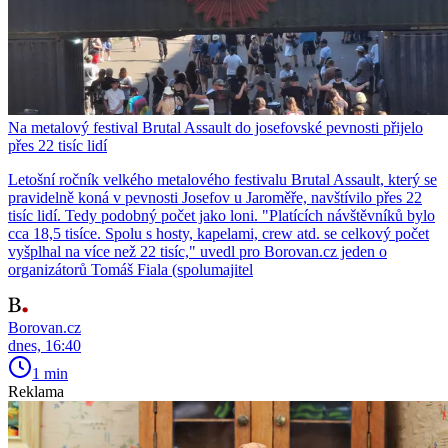
Na metalový festival Brutal Assault do josefovské pevnosti přijelo
přes 22 tisíc lidí
Letošní ročník velkého metalového festivalu Brutal Assault, který se
pravidelně koná v pevnosti Josefov u Jaroměře, navštívilo přes 22
tisíc lidí. Tedy podobný počet jako loni. "Platících návštěvníků bylo
cca 18,5 tisíce. Spolu s hosty, kapelami, crew atd. se celkový počet
vyšplhal na více než 22 tisíc," uvedl pro Borovan.cz jeden o
organizátorů Tomáš Fiala (spolumajitel
Borovan.cz
dnes, 16:40
1 min
Reklama