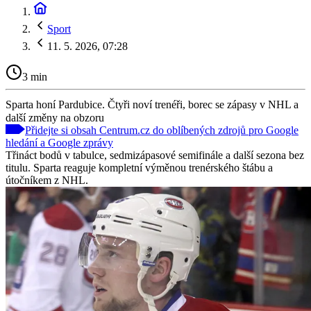
Sport
11. 5. 2026, 07:28
3 min
Sparta honí Pardubice. Čtyři noví trenéři, borec se zápasy v NHL a
další změny na obzoru
Přidejte si obsah Centrum.cz do oblíbených zdrojů pro Google
hledání a Google zprávy
Třináct bodů v tabulce, sedmizápasové semifinále a další sezona bez
titulu. Sparta reaguje kompletní výměnou trenérského štábu a
útočníkem z NHL.