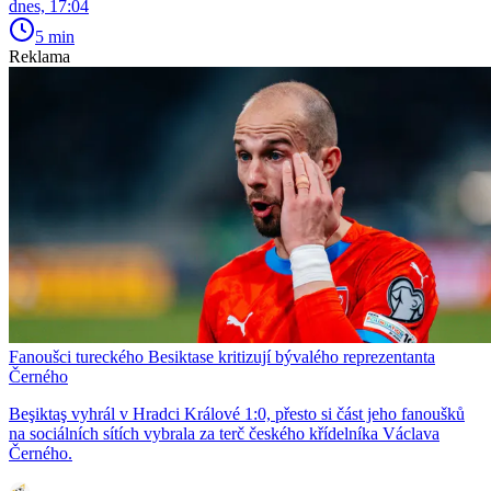
dnes, 17:04
5 min
Reklama
Fanoušci tureckého Besiktase kritizují bývalého reprezentanta
Černého
Beşiktaş vyhrál v Hradci Králové 1:0, přesto si část jeho fanoušků
na sociálních sítích vybrala za terč českého křídelníka Václava
Černého.