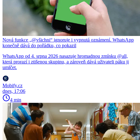
Nová funkce „@všichni“ ignoruje i vypnutá oznámení. WhatsApp
konečně dává do pořádku, co pokazil
WhatsApp od 4. srpna 2026 nasazuje hromadnou zmínku @all,
která prorazí i ztišenou skupinu, a zároveň dává uživateli páku ji
umlčet.
Mobify.cz
dnes, 17:06
4 min