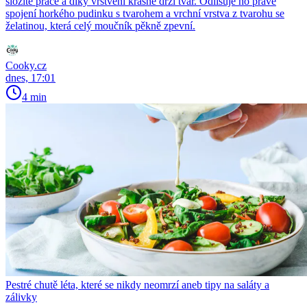
složité práce a díky vrstvení krásně drží tvar. Odlišuje ho právě
spojení horkého pudinku s tvarohem a vrchní vrstva z tvarohu se
želatinou, která celý moučník pěkně zpevní.
Cooky.cz
dnes, 17:01
4 min
Pestré chutě léta, které se nikdy neomrzí aneb tipy na saláty a
zálivky