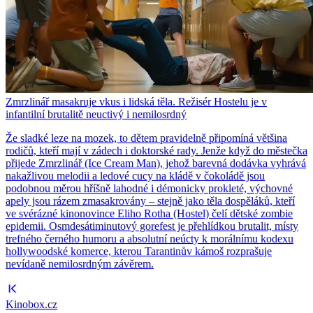
Zmrzlinář masakruje vkus i lidská těla. Režisér Hostelu je v
infantilní brutalitě neuctivý i nemilosrdný
Že sladké leze na mozek, to dětem pravidelně připomíná většina
rodičů, kteří mají v zádech i doktorské rady. Jenže když do městečka
přijede Zmrzlinář (Ice Cream Man), jehož barevná dodávka vyhrává
nakažlivou melodii a ledové cucy na kládě v čokoládě jsou
podobnou měrou hříšně lahodné i démonicky prokleté, výchovné
apely jsou rázem zmasakrovány – stejně jako těla dospěláků, kteří
ve svérázné kinonovince Eliho Rotha (Hostel) čelí dětské zombie
epidemii. Osmdesátiminutový gorefest je přehlídkou brutalit, místy
trefného černého humoru a absolutní neúcty k morálnímu kodexu
hollywoodské komerce, kterou Tarantinův kámoš rozprašuje
nevídaně nemilosrdným závěrem.
Kinobox.cz