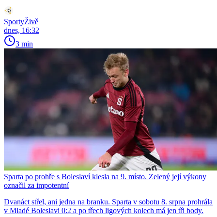
SportyŽivě
dnes, 16:32
3 min
Sparta po prohře s Boleslaví klesla na 9. místo. Zelený její výkony
označil za impotentní
Dvanáct střel, ani jedna na branku. Sparta v sobotu 8. srpna prohrála
v Mladé Boleslavi 0:2 a po třech ligových kolech má jen tři body.