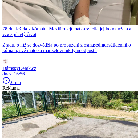
78 dní ležela v kómatu. Mezitím její matka svedla jejího manžela a
vzala jí celý život
Zradu, o níž se dozvěděla po probuzení z osmasedmdesátidenního
kómatu, své matce a manželovi nikdy neodpustí.
DámskýDeník.cz
dnes, 16:56
2 min
Reklama