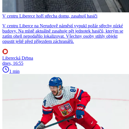
V centru Liberece hoří střecha domu, zasahují hasiči
V centru Liberce na Nerudově náměstí vypukl požár střechy nízké
budovy. Na místě aktuálně zasahuje pět jednotek hasičů, kterým se
zatím oheň nepodařilo lokalizovat. Všechny osoby stihly objekt
opustit ještě před příjezdem záchranářů.
Liberecká Drbna
dnes, 16:55
1 min