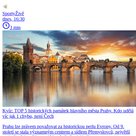
SportyŽivě
dnes, 16:30
3 min
Kvíz: TOP 5 historických památek hlavního města Prahy. Kdo udělá
víc jak 1 chybu, není Čech
Prahu lze právem považovat za historickou perlu Evropy. Od 9.
století se stala významným centrem a sídlem Přemyslovců, největší