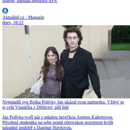
přátelé, napsala agentura AFP.
Aktuálně.cz - Magazín
dnes, 18:22
Nejmladší syn Bolka Polívky Jan ukázal svou partnerku. Vždyť to
je celá Vlastička z Dědictví, píší lidé
Jan Polívka tvoří pár s mladou herečkou Anetou Kalertovou.
Půvabná studentka na sebe poutá obrovskou pozornost kvůli
nápadné podobě s Dagmar Havlovou.