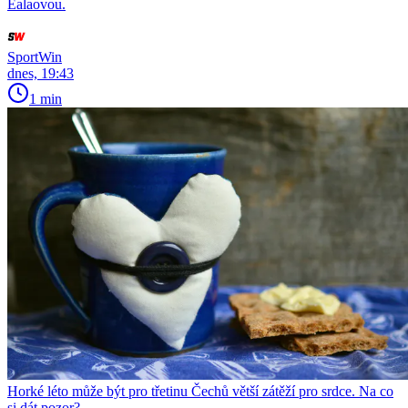
Ealaovou.
SportWin
dnes, 19:43
1 min
Horké léto může být pro třetinu Čechů větší zátěží pro srdce. Na co
si dát pozor?