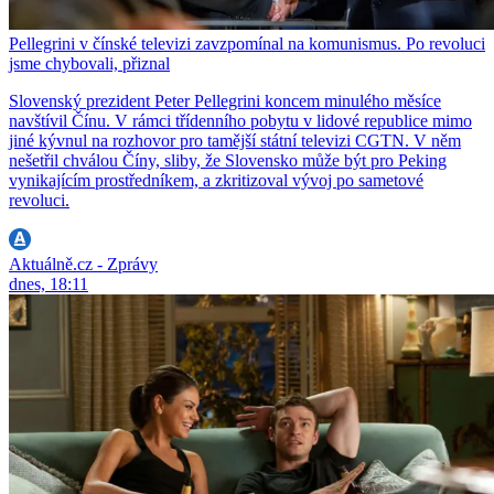
Pellegrini v čínské televizi zavzpomínal na komunismus. Po revoluci
jsme chybovali, přiznal
Slovenský prezident Peter Pellegrini koncem minulého měsíce
navštívil Čínu. V rámci třídenního pobytu v lidové republice mimo
jiné kývnul na rozhovor pro tamější státní televizi CGTN. V něm
nešetřil chválou Číny, sliby, že Slovensko může být pro Peking
vynikajícím prostředníkem, a zkritizoval vývoj po sametové
revoluci.
Aktuálně.cz - Zprávy
dnes, 18:11