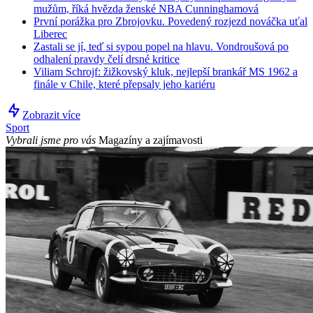
mužům, říká hvězda ženské NBA Cunninghamová
První porážka pro Zbrojovku. Povedený rozjezd nováčka uťal
Liberec
Zastali se jí, teď si sypou popel na hlavu. Vondroušová po
odhalení pravdy čelí drsné kritice
Viliam Schrojf: žižkovský kluk, nejlepší brankář MS 1962 a
finále v Chile, které přepsaly jeho kariéru
Zobrazit více
Sport
Vybrali jsme pro vás
Magazíny a zajímavosti