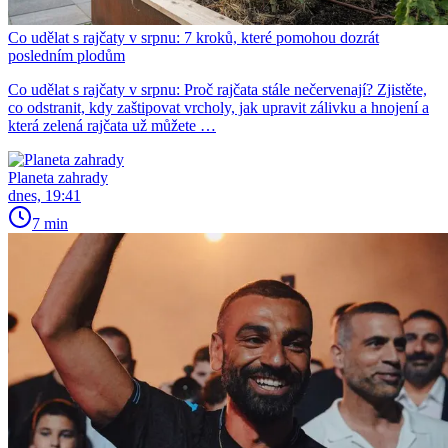
Co udělat s rajčaty v srpnu: 7 kroků, které pomohou dozrát
posledním plodům
Co udělat s rajčaty v srpnu: Proč rajčata stále nečervenají? Zjistěte,
co odstranit, kdy zaštipovat vrcholy, jak upravit zálivku a hnojení a
která zelená rajčata už můžete …
Planeta zahrady
dnes, 19:41
7 min