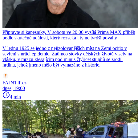
Připravte si kapesníky. V sobotu ve 20:00 vysílá Prima MAX příběh
podle skutečné události, který rozseká i ty nejtvrdší povahy
V lednu 1925 se jedno z nejizolovanějších míst na Zemi ocitlo v
sevření smrtící epidemie. Zatímco stovky dětských životů visely na
vlásku, v mrazu klesajícím pod minus čtyřicet stupňů se zrodil
hrdina, jehož jméno mělo být vymazáno z historie.
FAJNTIP.cz
dnes, 19:00
4 min