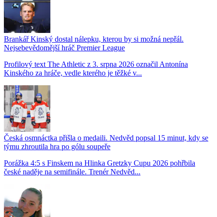
Brankář Kinský dostal nálepku, kterou by si možná nepřál.
Nejsebevědomější hráč Premier League
Profilový text The Athletic z 3. srpna 2026 označil Antonína
Kinského za hráče, vedle kterého je těžké v...
Česká osmnáctka přišla o medaili. Nedvěd popsal 15 minut, kdy se
týmu zhroutila hra po gólu soupeře
Porážka 4:5 s Finskem na Hlinka Gretzky Cupu 2026 pohřbila
české naděje na semifinále. Trenér Nedvěd...