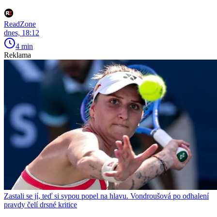
ReadZone
dnes, 18:12
4 min
Reklama
Zastali se jí, teď si sypou popel na hlavu. Vondroušová po odhalení
pravdy čelí drsné kritice