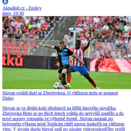
Aktuálně.cz - Zprávy
dnes, 19:30
Slovan ovládl duel se Zbrojovkou. O vítěznou trefu se postaral
Dulay
Slovan se ve třetím kole představil na hřišti ligového nováčka.
Zbrojovka Brno se po třech letech vrátila do nejvyšší soutěže a do
nové sezony vstoupila ve výborné formě. Slovan naopak po
bojovném výkonu proti Teplicím chtěl znovu naskočit na vítěznou
vlnu. V úvodu duelu hlavní sudí po zásahu videorozhodčího zrušil