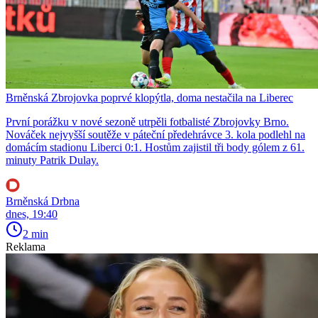
Brněnská Zbrojovka poprvé klopýtla, doma nestačila na Liberec
První porážku v nové sezoně utrpěli fotbalisté Zbrojovky Brno.
Nováček nejvyšší soutěže v páteční předehrávce 3. kola podlehl na
domácím stadionu Liberci 0:1. Hostům zajistil tři body gólem z 61.
minuty Patrik Dulay.
Brněnská Drbna
dnes, 19:40
2 min
Reklama