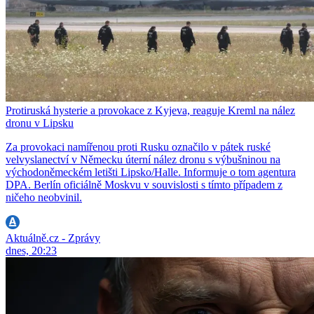
Protiruská hysterie a provokace z Kyjeva, reaguje Kreml na nález
dronu v Lipsku
Za provokaci namířenou proti Rusku označilo v pátek ruské
velvyslanectví v Německu úterní nález dronu s výbušninou na
východoněmeckém letišti Lipsko/Halle. Informuje o tom agentura
DPA. Berlín oficiálně Moskvu v souvislosti s tímto případem z
ničeho neobvinil.
Aktuálně.cz - Zprávy
dnes, 20:23