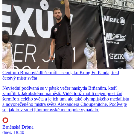
Centrum Brna ovládli šermíři. Jsem jako Kung Fu Panda, řekl
čerstvý mistr světa
Nevšední podívaná se v pátek večer naskytla Brňanům, kteří
zamířili k Jakubskému náměstí. Vidět totiž mohli nejen prestižní
šermíře z celého světa a jejich um, ale také olympijského medailistu
a novopečeného mistra světa Alexandera Choupenitche. Podívejte
se, jak to v srdci jihomoravské metropole vypadalo.
Brněnská Drbna
dnes, 18:40