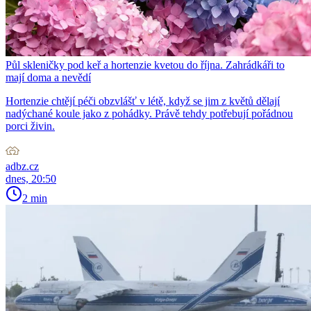
Půl skleničky pod keř a hortenzie kvetou do října. Zahrádkáři to
mají doma a nevědí
Hortenzie chtějí péči obzvlášť v létě, když se jim z květů dělají
nadýchané koule jako z pohádky. Právě tehdy potřebují pořádnou
porci živin.
adbz.cz
dnes, 20:50
2 min