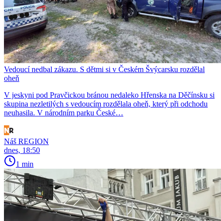
Vedoucí nedbal zákazu. S dětmi si v Českém Švýcarsku rozdělal
oheň
V jeskyni pod Pravčickou bránou nedaleko Hřenska na Děčínsku si
skupina nezletilých s vedoucím rozdělala oheň, který při odchodu
neuhasila. V národním parku České…
Náš REGION
dnes, 18:50
1 min