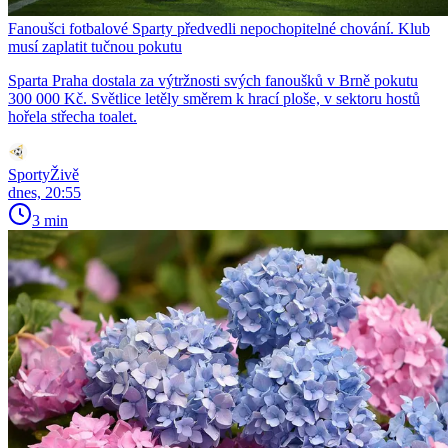
Fanoušci fotbalové Sparty předvedli nepochopitelné chování. Klub
musí zaplatit tučnou pokutu
Sparta Praha dostala za výtržnosti svých fanoušků v Brně pokutu
300 000 Kč. Světlice letěly směrem k hrací ploše, v sektoru hostů
hořela střecha toalet.
SportyŽivě
dnes, 20:55
3 min