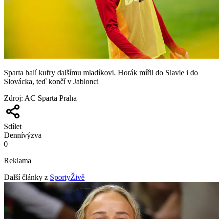
Sparta balí kufry dalšímu mladíkovi. Horák mířil do Slavie i do
Slovácka, teď končí v Jablonci
Zdroj
:
AC Sparta Praha
Sdílet
Denní
výzva
0
Reklama
Další články z
SportyŽivě