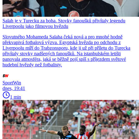
Salah je v Turecku za boha. Stovky fanoušků přivítaly legendu
Liverpoolu jako filmovou hvězdu
Slovutného Mohameda Salaha čeká nová a pro mnohé hodně
překvapivá fotbalová výzva. Egyptská hvězda po odchodu z
Liverpoolu míří do Trabzonsporu, kde ji už při příletu do Turecka
přivítaly stovky nadšených fanoušků. Na istanbulském letišti
panovala atmosféra, jaká se běžně pojí spíš s příjezdem světové
hudební hvězdy než fotbalisty.
SportWin
dnes, 19:41
1 min