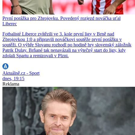
První porážka pro Zbrojovku. Povedený rozjezd nováčka uťal
Liberec
Fotbalisté Liberce zvítězili ve 3. kole první ligy v Brně nad
Zbrojovkou 1:0 a připravili nováčkovi soutěže první porážku v
soutěži. O výhře Slovanu rozhodl po hodině hry slovenský záložník
Patrik Dulay. Brňané tak nenavázali na výtečný start do ligy, kdy
zdolali Spartu a remizovali v Plzni.
Aktuálně.cz - Sport
dnes, 19:15
Reklama