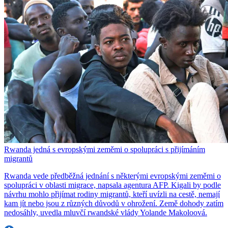
Rwanda jedná s evropskými zeměmi o spolupráci s přijímáním
migrantů
Rwanda vede předběžná jednání s některými evropskými zeměmi o
spolupráci v oblasti migrace, napsala agentura AFP. Kigali by podle
návrhu mohlo přijímat rodiny migrantů, kteří uvízli na cestě, nemají
kam jít nebo jsou z různých důvodů v ohrožení. Země dohody zatím
nedosáhly, uvedla mluvčí rwandské vlády Yolande Makoloová.