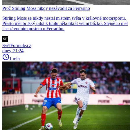
Proč Stirling Moss nikdy nezávodil za Ferrariho
Stirling Moss se nikdy nestal mistrem světa v královně motorsportu.
Přesto měl britský pilot k titulu několikrát velmi blízko. Stejně to měl
i se závodním postem u Ferrariho.
SvětFormule.cz
dnes, 21:24
1 min