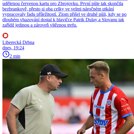
udělenou červenou kartu pro Zbrojovku. První půle tak skončila
bezbrankově, přesto si oba celky ve velmi náročném utkání
vypracovaly řadu příležitostí. Zlom přišel ve druhé půli, kdy se po
dlouhém vhazování dostal k hlavičce Patrik Dulay a Slovanu tak
zařídil jedinou a zároveň vítěznou trefu.
Liberecká Drbna
dnes, 19:24
2 min