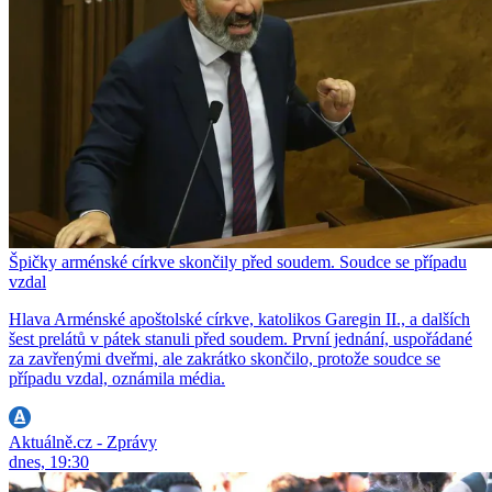
Špičky arménské církve skončily před soudem. Soudce se případu
vzdal
Hlava Arménské apoštolské církve, katolikos Garegin II., a dalších
šest prelátů v pátek stanuli před soudem. První jednání, uspořádané
za zavřenými dveřmi, ale zakrátko skončilo, protože soudce se
případu vzdal, oznámila média.
Aktuálně.cz - Zprávy
dnes, 19:30