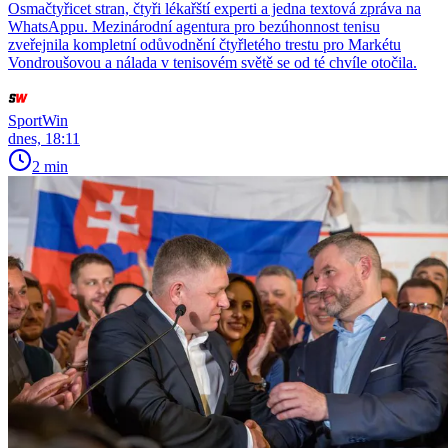
Osmačtyřicet stran, čtyři lékařští experti a jedna textová zpráva na
WhatsAppu. Mezinárodní agentura pro bezúhonnost tenisu
zveřejnila kompletní odůvodnění čtyřletého trestu pro Markétu
Vondroušovou a nálada v tenisovém světě se od té chvíle otočila.
SportWin
dnes, 18:11
2 min