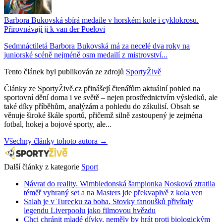
Barbora Bukovská sbírá medaile v horském kole i cyklokrosu.
Přirovnávají ji k van der Poelovi
Sedmnáctiletá Barbora Bukovská má za necelé dva roky na
juniorské scéně nejméně osm medailí z mistrovství...
Tento článek byl publikován ze zdrojů
SportyŽivě
Články ze SportyŽivě.cz přinášejí čtenářům aktuální pohled na
sportovní dění doma i ve světě – nejen prostřednictvím výsledků, ale
také díky příběhům, analýzám a pohledu do zákulisí. Obsah se
věnuje široké škále sportů, přičemž silně zastoupený je zejména
fotbal, hokej a bojové sporty, ale...
Všechny články tohoto autora →
Další články z kategorie
Sport
Návrat do reality. Wimbledonská šampionka Nosková ztratila
téměř vyhraný set a na Masters jde překvapivě z kola ven
Salah je v Turecku za boha. Stovky fanoušků přivítaly
legendu Liverpoolu jako filmovou hvězdu
Chci chránit mladé dívky, neměly by hrát proti biologickým