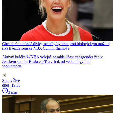
Chci chránit mladé dívky, neměly by hrát proti biologickým mužům,
říká hvězda ženské NBA Cunninghamová
Aktivní hráčka WNBA veřejně odmítla účast transgender žen v
ženském sportu. Reakce přišla z hal, od vedení ligy i od
spoluhráček.
SportyŽivě
dnes, 19:38
3 min