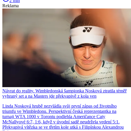
2 min
Reklama
Návrat do reality. Wimbledonská šampionka Nosková ztratila téměř
vyhraný set a na Masters jde překvapivě z kola ven
Linda Nosková hrubě nezvládla svůj první zápas od životního
triumfu ve Wimbledonu. Perspektivní česká reprezentantka na
turnaji WTA 1000 v Torontu podlehla Američance Caty
McNallyové 6:7, 1:6, když v úvodní sadě neudržela vedení 5:1.
Překvapivá vítězka se ve třetím kole utká s Filipínkou Alexandrou