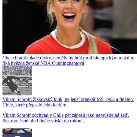
Chci chránit mladé dívky, neměly by hrát proti biologickým mužům,
říká hvězda ženské NBA Cunninghamová
Viliam Schrojf: žižkovský kluk, nejlepší brankář MS 1962 a finále v
Chile, které přepsaly jeho kariéru
Viliam Schrojf odchytal v Chile pět zápasů jako neprůstřelná zeď.
Pak mu těsně před finále vtiskli do rukou...