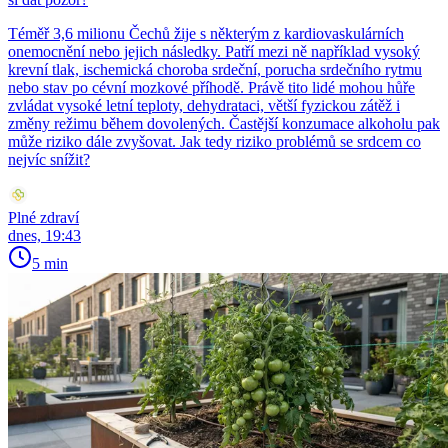
Téměř 3,6 milionu Čechů žije s některým z kardiovaskulárních
onemocnění nebo jejich následky. Patří mezi ně například vysoký
krevní tlak, ischemická choroba srdeční, porucha srdečního rytmu
nebo stav po cévní mozkové příhodě. Právě tito lidé mohou hůře
zvládat vysoké letní teploty, dehydrataci, větší fyzickou zátěž i
změny režimu během dovolených. Častější konzumace alkoholu pak
může riziko dále zvyšovat. Jak tedy riziko problémů se srdcem co
nejvíc snížit?
Plné zdraví
dnes, 19:43
5 min