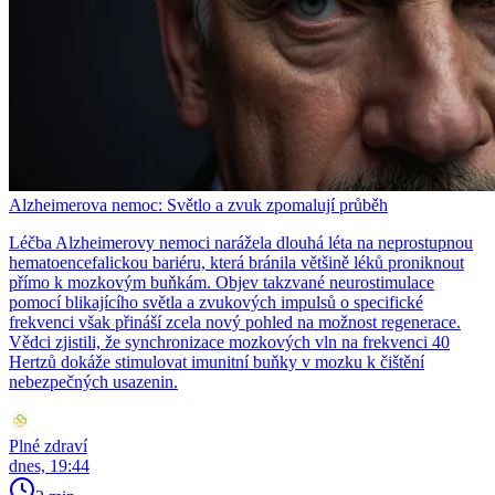
Alzheimerova nemoc: Světlo a zvuk zpomalují průběh
Léčba Alzheimerovy nemoci narážela dlouhá léta na neprostupnou
hematoencefalickou bariéru, která bránila většině léků proniknout
přímo k mozkovým buňkám. Objev takzvané neurostimulace
pomocí blikajícího světla a zvukových impulsů o specifické
frekvenci však přináší zcela nový pohled na možnost regenerace.
Vědci zjistili, že synchronizace mozkových vln na frekvenci 40
Hertzů dokáže stimulovat imunitní buňky v mozku k čištění
nebezpečných usazenin.
Plné zdraví
dnes, 19:44