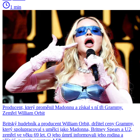
1 min
Producent, který proměnil Madonnu a získal s ní tři Grammy.
Zemřel William Orbit
Britský hudebník a producent William Orbit, držitel ceny Grammy,
který spolupracoval s umělci jako Madonna, Britney Spears a U2,
zemřel ve věku 69 let. O jeho úmrtí informovali jeho rodina a