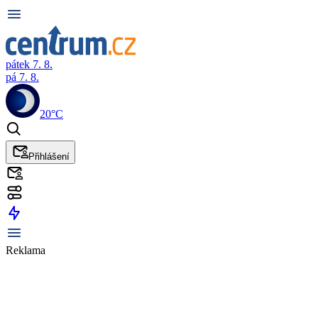
pátek 7. 8.
pá 7. 8.
20°C
Přihlášení
Reklama