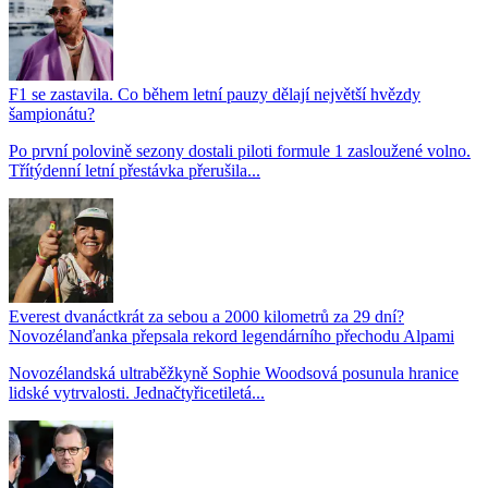
F1 se zastavila. Co během letní pauzy dělají největší hvězdy
šampionátu?
Po první polovině sezony dostali piloti formule 1 zasloužené volno.
Třítýdenní letní přestávka přerušila...
Everest dvanáctkrát za sebou a 2000 kilometrů za 29 dní?
Novozélanďanka přepsala rekord legendárního přechodu Alpami
Novozélandská ultraběžkyně Sophie Woodsová posunula hranice
lidské vytrvalosti. Jednačtyřicetiletá...