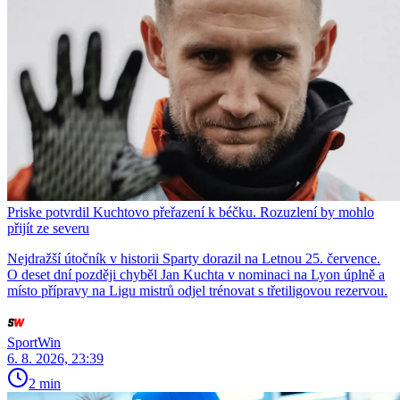
Priske potvrdil Kuchtovo přeřazení k béčku. Rozuzlení by mohlo
přijít ze severu
Nejdražší útočník v historii Sparty dorazil na Letnou 25. července.
O deset dní později chyběl Jan Kuchta v nominaci na Lyon úplně a
místo přípravy na Ligu mistrů odjel trénovat s třetiligovou rezervou.
SportWin
6. 8. 2026, 23:39
2 min