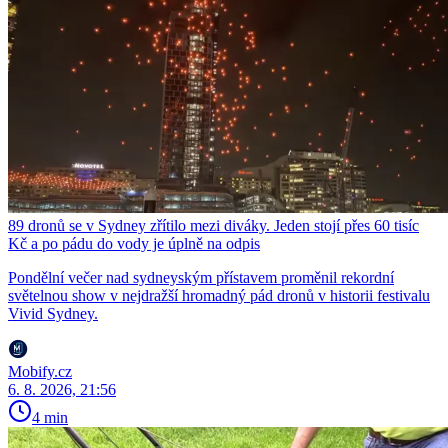
89 dronů se v Sydney zřítilo mezi diváky. Jeden stojí přes 60 tisíc
Kč a po pádu do vody je úplně na odpis
Pondělní večer nad sydneyským přístavem proměnil rekordní
světelnou show v nejdražší hromadný pád dronů v historii festivalu
Vivid Sydney.
Mobify.cz
6. 8. 2026, 21:56
4 min