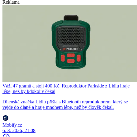
Reklama
Váží 47 gramů a stojí 400 Kč. Reproduktor Parkside z Lidlu hraje
lépe, než by kdokoliv čekal
Dílenská značka Lidlu přišla s Bluetooth reproduktorem, který se
vejde do dlaně a hraje mnohem lépe, než by člověk čekal.
Mobify.cz
6. 8. 2026, 21:08