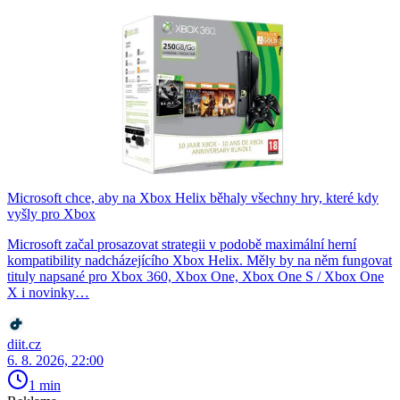
Microsoft chce, aby na Xbox Helix běhaly všechny hry, které kdy
vyšly pro Xbox
Microsoft začal prosazovat strategii v podobě maximální herní
kompatibility nadcházejícího Xbox Helix. Měly by na něm fungovat
tituly napsané pro Xbox 360, Xbox One, Xbox One S / Xbox One
X i novinky…
diit.cz
6. 8. 2026, 22:00
1 min