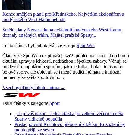
Konec smělých plánů pro Křetínského. Největším akcionářem u
londýnského West Hamu nebude
Smělé plány Newcastlu na ovládnutí londýnského West Hamu
doznaly značných trhlin. Majitel pražské Sparty...
Tento článek byl publikován ze zdrojů
SportWin
Články ze SportWin.cz přinášejí svěží pohled na sport – kombinují
aktuální zprávy s lehkostí, nadsázkou i špetkou zábavy. Věnují se
především populárním sportům, jako je fotbal, hokej, tenis nebo
bojové sporty, ale objevují se i méně tradiční témata a kuriózní
momenty ze světa sportovního...
Všechny články tohoto autora →
Další články z kategorie
Sport
„To je váš názor." Jedna otázka po velkém večeru trenéra
Sparty viditelně popudila
Priske potvrdil Kuchtovo přeřazení k béčku. Rozuzlení by
mohlo přijít ze severu