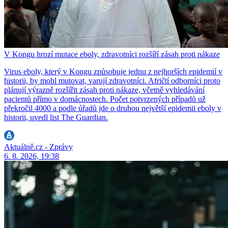
V Kongu hrozí mutace eboly, zdravotníci rozšíří zásah proti nákaze
Virus eboly, který v Kongu způsobuje jednu z nejhorších epidemií v
historii, by mohl mutovat, varují zdravotníci. Afričtí odborníci proto
plánují výrazně rozšířit zásah proti nákaze, včetně vyhledávání
pacientů přímo v domácnostech. Počet potvrzených případů už
překročil 4000 a podle úřadů jde o druhou největší epidemii eboly v
historii, uvedl list The Guardian.
Aktuálně.cz - Zprávy
6. 8. 2026, 19:38