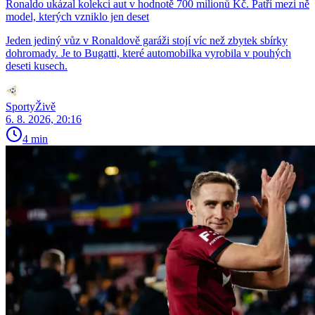
Ronaldo ukázal kolekci aut v hodnotě 700 milionů Kč. Patří mezi ně
model, kterých vzniklo jen deset
Jeden jediný vůz v Ronaldově garáži stojí víc než zbytek sbírky
dohromady. Je to Bugatti, které automobilka vyrobila v pouhých
deseti kusech.
SportyŽivě
6. 8. 2026, 20:16
4 min