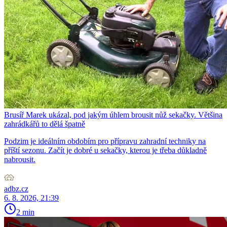
Brusíř Marek ukázal, pod jakým úhlem brousit nůž sekačky. Většina
zahrádkářů to dělá špatně
Podzim je ideálním obdobím pro přípravu zahradní techniky na
příští sezonu. Začít je dobré u sekačky, kterou je třeba důkladně
nabrousit.
adbz.cz
6. 8. 2026, 21:39
2 min