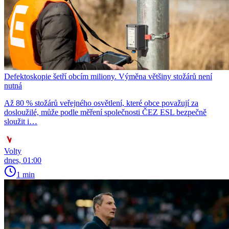
Defektoskopie šetří obcím miliony. Výměna většiny stožárů není
nutná
Až 80 % stožárů veřejného osvětlení, které obce považují za
dosloužilé, může podle měření společnosti ČEZ ESL bezpečně
sloužit i…
Volty
dnes, 01:00
1 min