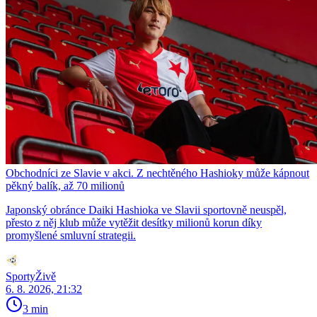
Obchodníci ze Slavie v akci. Z nechtěného Hashioky může kápnout
pěkný balík, až 70 milionů
Japonský obránce Daiki Hashioka ve Slavii sportovně neuspěl,
přesto z něj klub může vytěžit desítky milionů korun díky
promyšlené smluvní strategii.
SportyŽivě
6. 8. 2026, 21:32
3 min