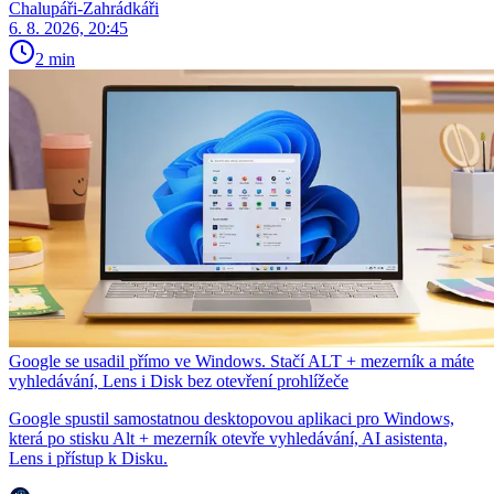
Chalupáři-Zahrádkáři
6. 8. 2026, 20:45
2 min
Google se usadil přímo ve Windows. Stačí ALT + mezerník a máte
vyhledávání, Lens i Disk bez otevření prohlížeče
Google spustil samostatnou desktopovou aplikaci pro Windows,
která po stisku Alt + mezerník otevře vyhledávání, AI asistenta,
Lens i přístup k Disku.