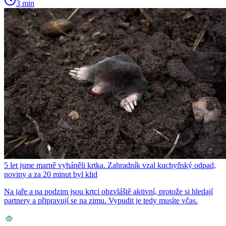
3 min
5 let jsme marně vyháněli krtka. Zahradník vzal kuchyňský odpad,
noviny a za 20 minut byl klid
Na jaře a na podzim jsou krtci obzvláště aktivní, protože si hledají
partnery a připravují se na zimu. Vypudit je tedy musíte včas.