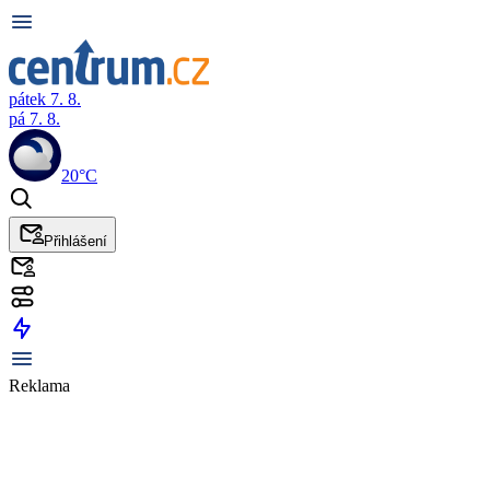
pátek 7. 8.
pá 7. 8.
20°C
Přihlášení
Reklama