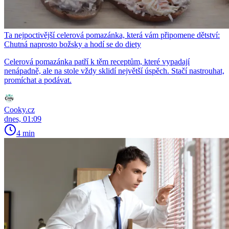
Ta nejpoctivější celerová pomazánka, která vám připomene dětství:
Chutná naprosto božsky a hodí se do diety
Celerová pomazánka patří k těm receptům, které vypadají
nenápadně, ale na stole vždy sklidí největší úspěch. Stačí nastrouhat,
promíchat a podávat.
Cooky.cz
dnes, 01:09
4 min