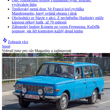
Otec Antonelliho trénuje Fittipaldiho syna: Brazilec
vychvaluje lídra
Trpišovský nemá dost. Ve Francii loví rychlíka
Mandengueho, který ovládá obranu i útok
Obchodníci ze Slavie v akci. Z nechtěného Hashioky může
kápnout pěkný balík, až 70 milionů
Zábranský buduje Kometu po vzoru Fergusona. Kučeřík
popisuje, jak šéf kontroluje každý detail klubu
Zobrazit více
Sport
Vybrali jsme pro vás
Magazíny a zajímavosti