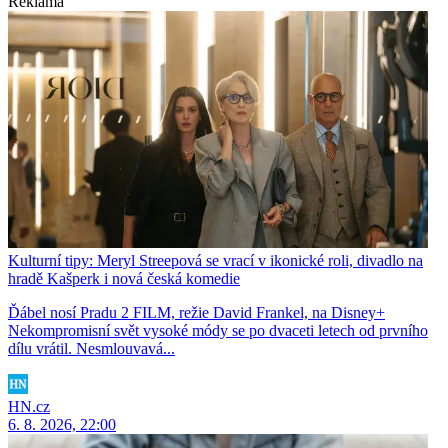
Reklama
Kulturní tipy: Meryl Streepová se vrací v ikonické roli, divadlo na
hradě Kašperk i nová česká komedie
Ďábel nosí Pradu 2 FILM, režie David Frankel, na Disney+
Nekompromisní svět vysoké módy se po dvaceti letech od prvního
dílu vrátil. Nesmlouvavá...
HN.cz
6. 8. 2026, 22:00