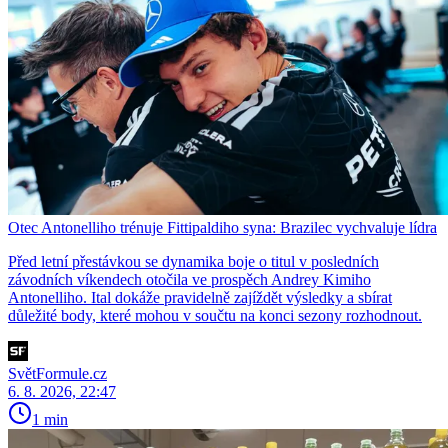
Otec Antonelliho trénuje Fittipaldiho syna: Brazilec vychvaluje lídra
Před letní přestávkou se dynamika boje o titul v posledních
závodních víkendech otočila ve prospěch Andrey Kimiho
Antonelliho. Ital dokáže pravidelně zajíždět výsledky a sbírat
důležité body, které mohou v součtu na konci sezony rozhodnout.
SvětFormule.cz
6. 8. 2026, 22:47
1 min