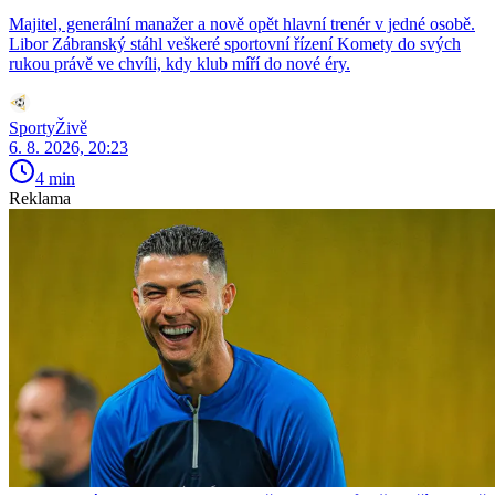
Majitel, generální manažer a nově opět hlavní trenér v jedné osobě.
Libor Zábranský stáhl veškeré sportovní řízení Komety do svých
rukou právě ve chvíli, kdy klub míří do nové éry.
SportyŽivě
6. 8. 2026, 20:23
4 min
Reklama