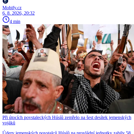
Mobify.cz
6. 8. 2026, 20:32
4 min
Při útocích povstaleckých Húsíů zemřelo na šest desítek jemenských
vojáků
Údery jemenských povstalců Húsíů na provládní jednotky zabily 58