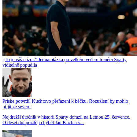
„To je váš názor." Jedna otázka po velkém večeru trenéra Sparty
viditelně popudila
Priske potvrdil Kuchtovo přeřazení k béčku. Rozuzlení by mohlo
přijít ze severu
Nejdražší útočník v historii Sparty dorazil na Letnou 25. července.
O deset dní později chyběl Jan Kuchta v...