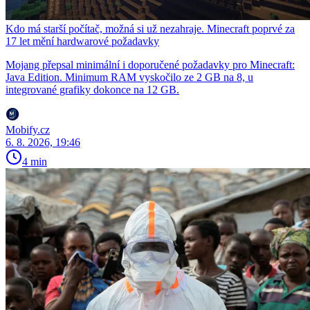
Kdo má starší počítač, možná si už nezahraje. Minecraft poprvé za
17 let mění hardwarové požadavky
Mojang přepsal minimální i doporučené požadavky pro Minecraft:
Java Edition. Minimum RAM vyskočilo ze 2 GB na 8, u
integrované grafiky dokonce na 12 GB.
Mobify.cz
6. 8. 2026, 19:46
4 min