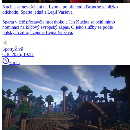
Kuchta se nevešel ani na Lyon a po příchodu Brunese je blízko
odchodu. Sparta jedná s Legií Varšava
Sparta v létě přestavěla hrot útoku a Jan Kuchta se ocitl mimo
nominaci na klíčový evropský zápas. O jeho služby se podle
polských zdrojů zajímá Legia Varšava.
SportyŽivě
6. 8. 2026, 19:57
3 min