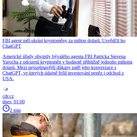
FBI agent měl ukrást kryptoměny za milion dolarů. Usvědčil ho
ChatGPT
Americké úřady obvinily bývalého agenta FBI Patricka Stevena
Yarocha z odcizení kryptoměn v hodnotě přibližně jednoho milionu
dolarů. Mezi nejzajímavější důkazy patří jeho konverzace s
ChatGPT, ve kterých údajně řešil investování peněz i odchod z
USA.
cdr.cz
dnes, 01:00
2 min