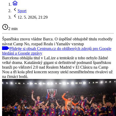
Sport
12. 5. 2026, 21:29
2 min
Španělsku znovu vládne Barca. O úspěšné obhajobě titulu rozhodly
návrat Camp No, rozpad Realu i Yamalův vzestup
Přidejte si obsah Centrum.cz do oblíbených zdrojů pro Google
hledání a Google zprávy
Barcelona obhájila titul v LaLize a tentokrát u toho nebylo žádné
velké drama. Katalánský gigant si definitivně podmanil španělskou
branži po vítězství 2:0 nad Realem Madrid v El Clásicu na Camp
Nou a tři kola před koncem sezony utekl nesmiřitelnému rivalovi už
na čtrnáct bodů.