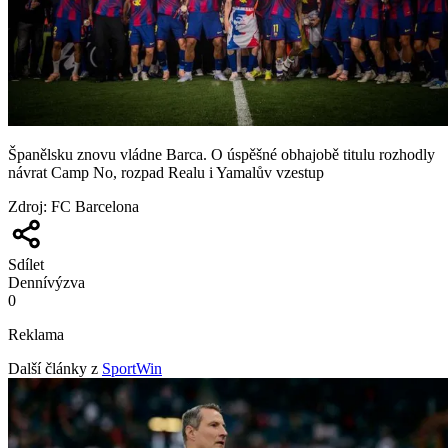
Španělsku znovu vládne Barca. O úspěšné obhajobě titulu rozhodly
návrat Camp No, rozpad Realu i Yamalův vzestup
Zdroj
:
FC Barcelona
Sdílet
Denní
výzva
0
Reklama
Další články z
SportWin