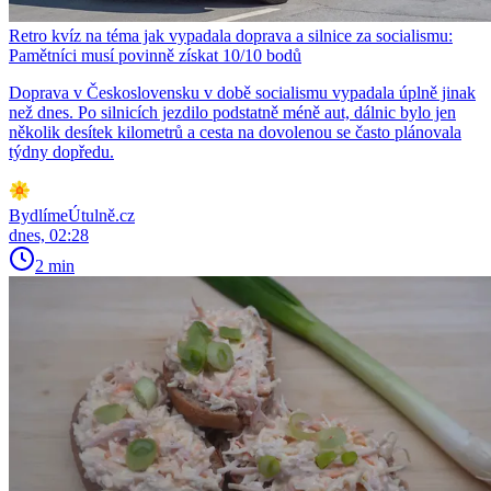
Retro kvíz na téma jak vypadala doprava a silnice za socialismu:
Pamětníci musí povinně získat 10/10 bodů
Doprava v Československu v době socialismu vypadala úplně jinak
než dnes. Po silnicích jezdilo podstatně méně aut, dálnic bylo jen
několik desítek kilometrů a cesta na dovolenou se často plánovala
týdny dopředu.
BydlímeÚtulně.cz
dnes, 02:28
2 min