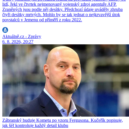
lidí, řekl ve čtvrtek nejmenovaný vojenský zdroj agentuře AFP.
Zraněných jsou podle něj desítky. Předchozí údaje uváděly zhruba
čtyři desítky mrtvých. Mohlo by se tak jednat o nejkrvavější útok
povstalců v Jemenu od příměří z roku 2022.
Aktuálně.cz - Zprávy
6. 8. 2026, 20:27
Zábranský buduje Kometu po vzoru Fergusona. Kučeřík popisuje,
jak šéf kontroluje každý detail klubu