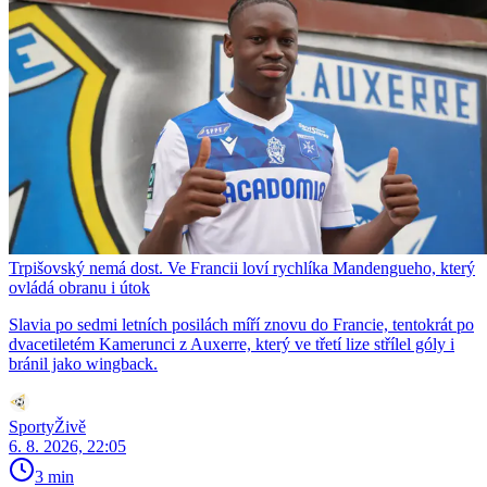
Trpišovský nemá dost. Ve Francii loví rychlíka Mandengueho, který
ovládá obranu i útok
Slavia po sedmi letních posilách míří znovu do Francie, tentokrát po
dvacetiletém Kamerunci z Auxerre, který ve třetí lize střílel góly i
bránil jako wingback.
SportyŽivě
6. 8. 2026, 22:05
3 min