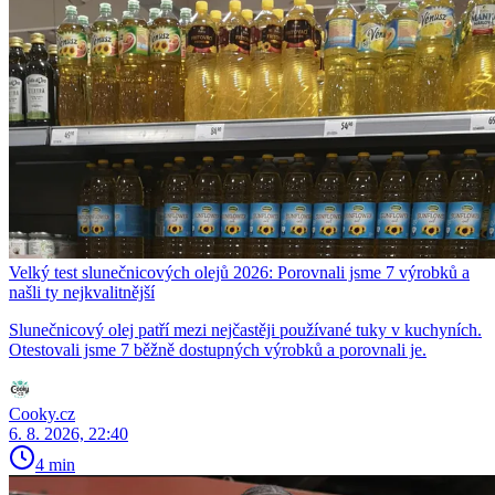
Velký test slunečnicových olejů 2026: Porovnali jsme 7 výrobků a
našli ty nejkvalitnější
Slunečnicový olej patří mezi nejčastěji používané tuky v kuchyních.
Otestovali jsme 7 běžně dostupných výrobků a porovnali je.
Cooky.cz
6. 8. 2026, 22:40
4 min