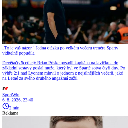
„To je váš názor." Jedna otázka po velkém večeru trenéra Sparty
viditelně popudila
Devětačtyřicetiletý Brian Priske posadil kapitána na lavičku a do
základní sestavy poslal muže, který byl ve Spartě sotva čtyři dny. Po
výhře 2:1 nad Lyonem mluvil o jednom z nejsilnějších večerů, jaké
na Letné za svého druhého angažmá zažil.
SportWin
6. 8. 2026, 23:40
2 min
Reklama