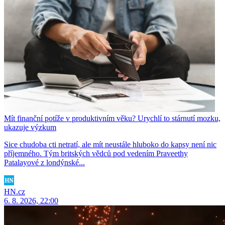
Mít finanční potíže v produktivním věku? Urychlí to stárnutí mozku,
ukazuje výzkum
Sice chudoba cti netratí, ale mít neustále hluboko do kapsy není nic
příjemného. Tým britských vědců pod vedením Praveethy
Patalayové z londýnské...
HN.cz
6. 8. 2026, 22:00