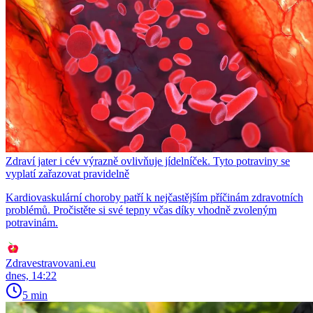
Zdraví jater i cév výrazně ovlivňuje jídelníček. Tyto potraviny se
vyplatí zařazovat pravidelně
Kardiovaskulární choroby patří k nejčastějším příčinám zdravotních
problémů. Pročistěte si své tepny včas díky vhodně zvoleným
potravinám.
Zdravestravovani.eu
dnes, 14:22
5 min