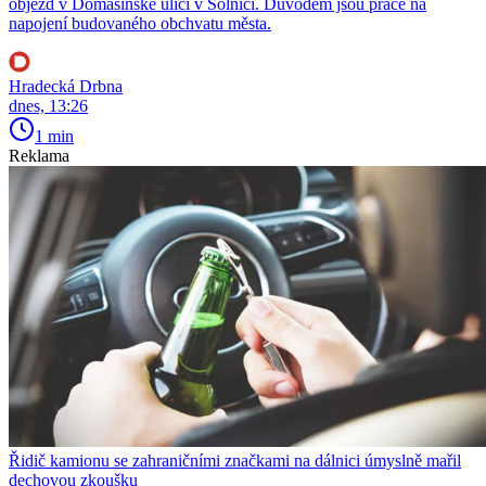
objezd v Domašínské ulici v Solnici. Důvodem jsou práce na
napojení budovaného obchvatu města.
Hradecká Drbna
dnes, 13:26
1 min
Reklama
Řidič kamionu se zahraničními značkami na dálnici úmyslně mařil
dechovou zkoušku