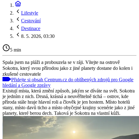
Lifestyle
Cestování
Destinace
8. 5. 2026, 03:30
5 min
Spala jsem na pláži a probouzela se v ráji. Vítejte na ostrově
Sokotra, který svou přírodou jako z jiné planety dostane do kolen i
zkušené cestovatele
Přidejte si obsah Centrum.cz do oblíbených zdrojů pro Google
hledání a Google zprávy
Existují místa, která změní způsob, jakým se díváte na svět. Sokotra
je jedním z nich. Drsná, krásná a neuvěřitelně tichá – ostrov, kde
příroda stále hraje hlavní roli a člověk je jen hostem. Místo hotelů
stany, místo davů ticho a místo obyčejné krajiny scenérie jako z jiné
planety, které berou dech. Taková je Sokotra na vlastní kůži.