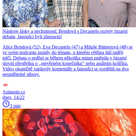
Nástroje lásky a nechutnosti: Bendová s Decastelo rozjely bizarní
debatu, fanoušci byli zhnuseni!
Alice Bendová (52), Eva Decastelo (47) a Miluše Bittnerová (48) se
ve svém podcastu pustily do tématu, o kterém většina lidí raději
mlčí. Debata o prdění se během několika minut změnila v bizarní
slovní přestřelku o „otevřeném konečníku“ nebo análním kolíčku.
Video okamžitě zaplavily komentáře a fanoušci se rozdělili na dva
nesmiřitelné tábory.
Aplausin.cz
dnes, 14:22
3 min