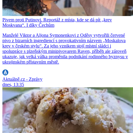
Pivem proti Putinovi. Reportáž z místa, kde se dá pít „krev
Moskvana“. I díky Čechům
Manželé Viktor a Aljona Symonenkovi z Oděsy vytvořili červené
pivo z bizarních ingrediencí s provokativním názvem „Moskalova
krev v českém stylu“. Za jeho vznikem stojí místní sládci i
spolupráce s plzeňským minipivovarem Raven, příběh ale zároveň
ukazuje, jak velká válka proměnila podnikání rodinného byznysu v
ukrajinském přístavním městě.
Aktuálně.cz - Zprávy
dnes, 13:35