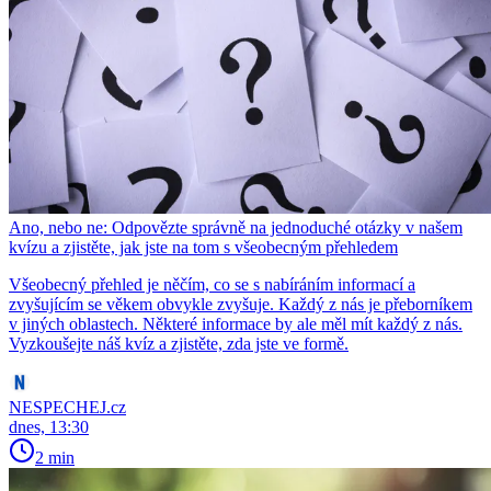
Ano, nebo ne: Odpovězte správně na jednoduché otázky v našem
kvízu a zjistěte, jak jste na tom s všeobecným přehledem
Všeobecný přehled je něčím, co se s nabíráním informací a
zvyšujícím se věkem obvykle zvyšuje. Každý z nás je přeborníkem
v jiných oblastech. Některé informace by ale měl mít každý z nás.
Vyzkoušejte náš kvíz a zjistěte, zda jste ve formě.
NESPECHEJ.cz
dnes, 13:30
2 min