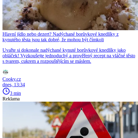
Hlavní jídlo nebo dezert? Nadýchané borůvkové knedlíky z
kynutého těsta jsou tak dobré, že mohou být čímkoli
Uvařte si dokonale nadýchané kynuté borůvkové knedlíky jako
obláček! Vyzkoušejte jednoduchý a prověřený recept na vláčné těsto
s tvarem, cukrem a rozpouštějícím se máslem.
Cooky.cz
dnes, 13:34
3 min
Reklama