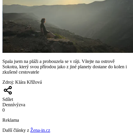
Spala jsem na pláži a probouzela se v ráji. Vítejte na ostrově
Sokotra, který svou přírodou jako z jiné planety dostane do kolen i
zkušené cestovatele
Zdroj
:
Klára Křížová
Sdílet
Denní
výzva
0
Reklama
Další články z
Žena-in.cz