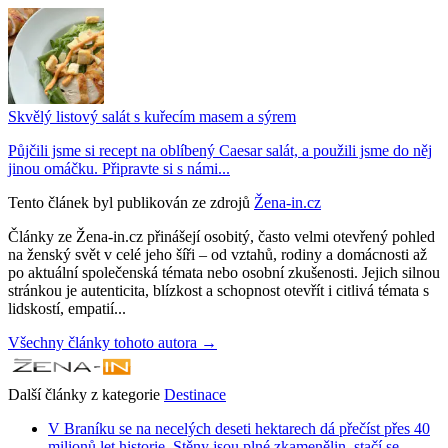
Skvělý listový salát s kuřecím masem a sýrem
Půjčili jsme si recept na oblíbený Caesar salát, a použili jsme do něj
jinou omáčku. Připravte si s námi...
Tento článek byl publikován ze zdrojů
Žena-in.cz
Články ze Žena-in.cz přinášejí osobitý, často velmi otevřený pohled
na ženský svět v celé jeho šíři – od vztahů, rodiny a domácnosti až
po aktuální společenská témata nebo osobní zkušenosti. Jejich silnou
stránkou je autenticita, blízkost a schopnost otevřít i citlivá témata s
lidskostí, empatií...
Všechny články tohoto autora →
Další články z kategorie
Destinace
V Braníku se na necelých deseti hektarech dá přečíst přes 40
milionů let historie. Stěny jsou plné zkamenělin, stačí se