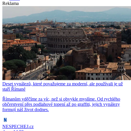
Reklama
Deset vynálezů, které považujeme za moderní, ale používali je už
staří Římané
Římanům vděčíme za víc, než si obvykle myslíme. Od rychlého
občerstvení přes podlahové topení až po graffiti, jejich vynálezy
formují náš život dodnes.
NESPECHEJ.cz