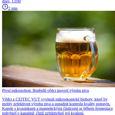
dnes, 13:00
2 min
Pivní mikroroboti. Brněnští vědci inovují výrobu piva
Vědci z CEITEC VUT vyvinuli mikroskopické bioboty, které by
mohly zefektivnit výrobu piva a usnadnit kontrolu kvality potravin.
Kapsle s kvasinkami a magnetickými částicemi se během fermentace
pohybují v kapalině, čímž zefektivňují její kvašení.