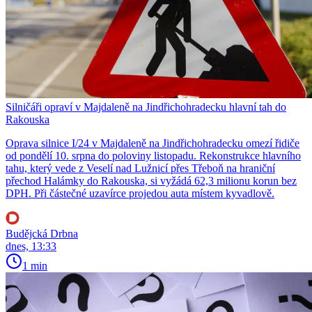
Silničáři opraví v Majdaleně na Jindřichohradecku hlavní tah do
Rakouska
Oprava silnice I/24 v Majdaleně na Jindřichohradecku omezí řidiče
od pondělí 10. srpna do poloviny listopadu. Rekonstrukce hlavního
tahu, který vede z Veselí nad Lužnicí přes Třeboň na hraniční
přechod Halámky do Rakouska, si vyžádá 62,3 milionu korun bez
DPH. Při částečné uzavírce projedou auta místem kyvadlově.
Budějcká Drbna
dnes, 13:33
1 min