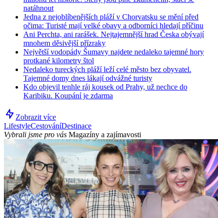
natáhnout
Jedna z nejoblíbenějších pláží v Chorvatsku se mění před
očima: Turisté mají velké obavy a odborníci hledají příčinu
Ani Perchta, ani rarášek. Nejtajemnější hrad Česka obývají
mnohem děsivější přízraky
Největší vodopády Šumavy najdete nedaleko tajemné hory
protkané kilometry štol
Nedaleko tureckých pláží leží celé město bez obyvatel.
Tajemné domy dnes lákají odvážné turisty
Kdo objevil tenhle ráj kousek od Prahy, už nechce do
Karibiku. Koupání je zdarma
Zobrazit více
Lifestyle
Cestování
Destinace
Vybrali jsme pro vás
Magazíny a zajímavosti