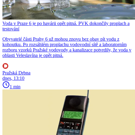
Voda v Praze 6 je po havárii opět pitná. PVK dokončily proplach a
testování
Obyvatelé části Prahy 6 už mohou znovu bez obav pít vodu z
kohoutku. Po rozsáhlém proplachu vodovodní sítě a laboratorním
rozboru vzorků Pražské vodovody a kanalizace potvrdily, že voda v
oblasti Veleslavína je opět pitná.
Pražská Drbna
dnes, 13:10
1 min