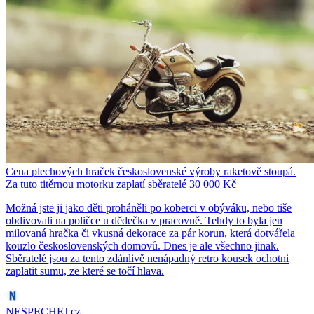
Cena plechových hraček československé výroby raketově stoupá.
Za tuto titěrnou motorku zaplatí sběratelé 30 000 Kč
Možná jste ji jako děti proháněli po koberci v obýváku, nebo tiše
obdivovali na poličce u dědečka v pracovně. Tehdy to byla jen
milovaná hračka či vkusná dekorace za pár korun, která dotvářela
kouzlo československých domovů. Dnes je ale všechno jinak.
Sběratelé jsou za tento zdánlivě nenápadný retro kousek ochotni
zaplatit sumu, ze které se točí hlava.
NESPECHEJ.cz