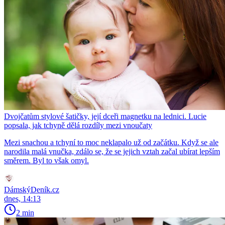
Dvojčatům stylové šatičky, její dceři magnetku na lednici. Lucie
popsala, jak tchyně dělá rozdíly mezi vnoučaty
Mezi snachou a tchyní to moc neklapalo už od začátku. Když se ale
narodila malá vnučka, zdálo se, že se jejich vztah začal ubírat lepším
směrem. Byl to však omyl.
DámskýDeník.cz
dnes, 14:13
2 min