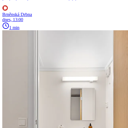
Brněnská Drbna
dnes, 13:00
1 min