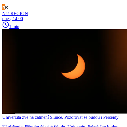
Náš REGION
dnes, 14:00
1 min
Univerzita zve na zatmění Slunce. Pozorovat se budou i Perseidy
Návštěvníci Přírodovědecké fakulty Univerzity Palackého budou