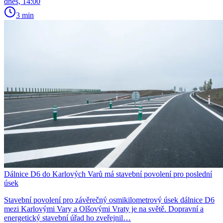
dnes, 14:00
3 min
Dálnice D6 do Karlových Varů má stavební povolení pro poslední
úsek
Stavební povolení pro závěrečný osmikilometrový úsek dálnice D6
mezi Karlovými Vary a Olšovými Vraty je na světě. Dopravní a
energetický stavební úřad ho zveřejnil…