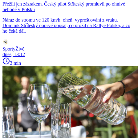
Přežili jen zázrakem. Český pilot Stříteský promluvil po ohnivé
nehodě v Polsku
Náraz do stromu ve 120 km/h, oheň, vyprošťování z vraku.
Dominik Stříteský poprvé popsal, co prožil na Rallye Polska, a co
ho čeká dál.
SportyŽivě
dnes, 13:12
3 min