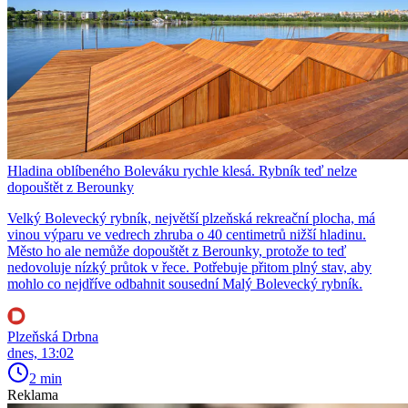
Hladina oblíbeného Boleváku rychle klesá. Rybník teď nelze
dopouštět z Berounky
Velký Bolevecký rybník, největší plzeňská rekreační plocha, má
vinou výparu ve vedrech zhruba o 40 centimetrů nižší hladinu.
Město ho ale nemůže dopouštět z Berounky, protože to teď
nedovoluje nízký průtok v řece. Potřebuje přitom plný stav, aby
mohlo co nejdříve odbahnit sousední Malý Bolevecký rybník.
Plzeňská Drbna
dnes, 13:02
2 min
Reklama