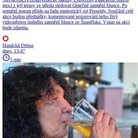
moci z její terasy ve středu sledovat částečné zatmění Slunce. Po
setmění potom přijde na řadu meteorický roj Perseidy. Součástí celé
akce budou přednášky, komentované pozorování nebo živý
videopřenos úplného zatmění Slunce ze Španělska. Vstup na akci
bude zdarma.
Hanácká Drbna
dnes, 13:47
1 min