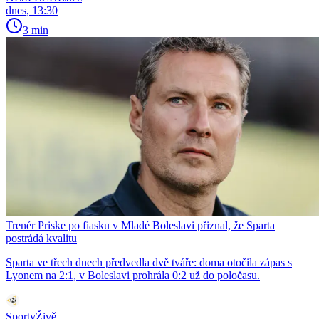
dnes, 13:30
3 min
Trenér Priske po fiasku v Mladé Boleslavi přiznal, že Sparta
postrádá kvalitu
Sparta ve třech dnech předvedla dvě tváře: doma otočila zápas s
Lyonem na 2:1, v Boleslavi prohrála 0:2 už do poločasu.
SportyŽivě