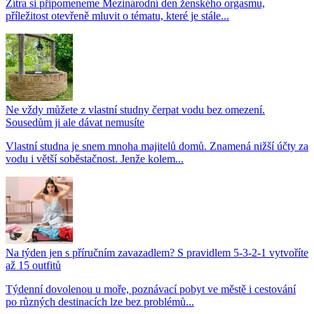
Zítra si připomeneme Mezinárodní den ženského orgasmu,
příležitost otevřeně mluvit o tématu, které je stále...
Ne vždy můžete z vlastní studny čerpat vodu bez omezení.
Sousedům ji ale dávat nemusíte
Vlastní studna je snem mnoha majitelů domů. Znamená nižší účty za
vodu i větší soběstačnost. Jenže kolem...
Na týden jen s příručním zavazadlem? S pravidlem 5-3-2-1 vytvoříte
až 15 outfitů
Týdenní dovolenou u moře, poznávací pobyt ve městě i cestování
po různých destinacích lze bez problémů...