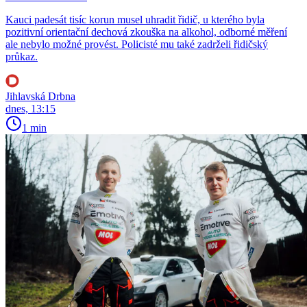
Kauci padesát tisíc korun musel uhradit řidič, u kterého byla
pozitivní orientační dechová zkouška na alkohol, odborné měření
ale nebylo možné provést. Policisté mu také zadrželi řidičský
průkaz.
Jihlavská Drbna
dnes, 13:15
1 min