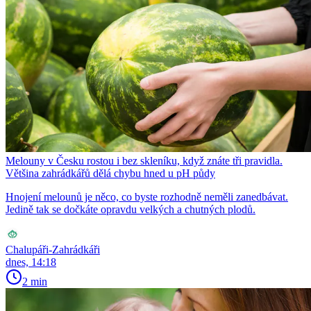
Melouny v Česku rostou i bez skleníku, když znáte tři pravidla.
Většina zahrádkářů dělá chybu hned u pH půdy
Hnojení melounů je něco, co byste rozhodně neměli zanedbávat.
Jedině tak se dočkáte opravdu velkých a chutných plodů.
Chalupáři-Zahrádkáři
dnes, 14:18
2 min