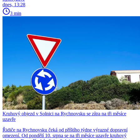
dnes, 13:28
3 min
Kruhový objezd v Solnici na Rychnovsku se zítra na tři měsíce
uzavře
Řidiče na Rychnovsku čeká od příštího týdne výrazné dopravní
omezení. Od pondělí 10. srpna se na tři měsíce uzavře kruhový