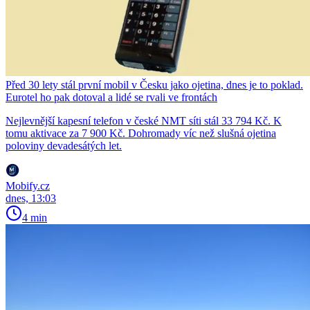
Před 30 lety stál první mobil v Česku jako ojetina, dnes je to poklad.
Eurotel ho pak dotoval a lidé se rvali ve frontách
Nejlevnější kapesní telefon v české NMT síti stál 33 794 Kč. K
tomu aktivace za 7 900 Kč. Dohromady víc než slušná ojetina
poloviny devadesátých let.
Mobify.cz
dnes, 13:03
4 min