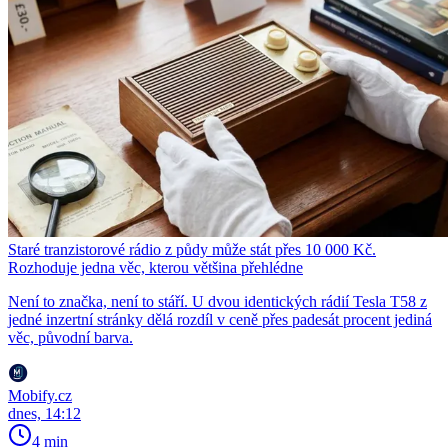
Staré tranzistorové rádio z půdy může stát přes 10 000 Kč.
Rozhoduje jedna věc, kterou většina přehlédne
Není to značka, není to stáří. U dvou identických rádií Tesla T58 z
jedné inzertní stránky dělá rozdíl v ceně přes padesát procent jediná
věc, původní barva.
Mobify.cz
dnes, 14:12
4 min