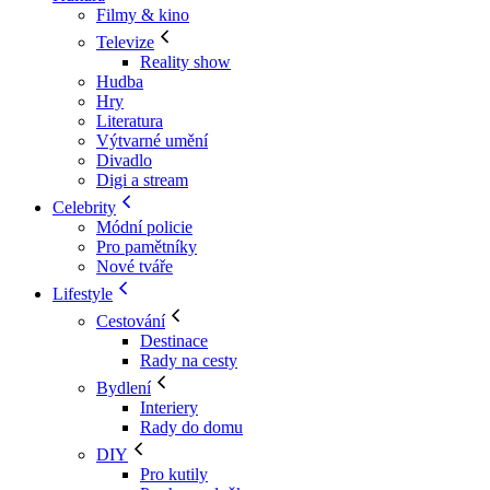
Filmy & kino
Televize
Reality show
Hudba
Hry
Literatura
Výtvarné umění
Divadlo
Digi a stream
Celebrity
Módní policie
Pro pamětníky
Nové tváře
Lifestyle
Cestování
Destinace
Rady na cesty
Bydlení
Interiery
Rady do domu
DIY
Pro kutily