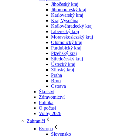
Jihočeský kraj
Jihomoravský kraj
Karlovarský kraj
Kraj Vysočina
Králověhradecký kraj
Liberecký kraj
Moravskoslezský kraj
Olomoucký kraj
Pardubický kraj
Plzeňský kraj
Středočeský kraj
Ústecký kraj
Zlínský kraj
Praha
Brno
Ostrava
Školství
Zdravotnictví
Politika
O počasí
Volby 2026
Zahraničí
Evropa
Slovensko