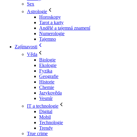
Sex
Astrologie
Horoskopy
Tarot a karty
Andělé a tajemná znamení
Numerologie
Tajemno
Zajímavosti
Věda
Biologie
Ekologie
Fyzika
Geografie
Historie
Chemie
Jazykověda
Vesmír
IT a technologie
Digital
Mobil
Technologie
Trendy
True crime