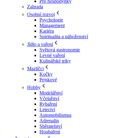
Pro hospodyňky
Zahrada
Osobní rozvoj
Psychologie
Management
Kariéra
Spiritualita a náboženství
Jídlo a vaření
Světová gastronomie
Levné vaření
Kulinářské triky
Mazlíčci
Kočky
Pejskové
Hobby
Modelářství
Včelařství
Rybaření
Letectví
Automobilismus
Adrenalin
Sběratelství
Houbaření