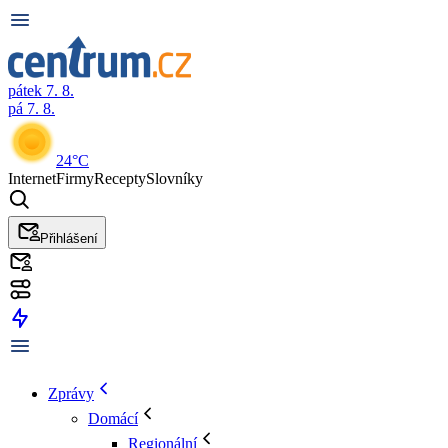
pátek 7. 8.
pá 7. 8.
24°C
Internet
Firmy
Recepty
Slovníky
Přihlášení
Zprávy
Domácí
Regionální