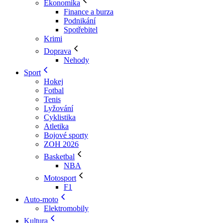
Ekonomika
Finance a burza
Podnikání
Spotřebitel
Krimi
Doprava
Nehody
Sport
Hokej
Fotbal
Tenis
Lyžování
Cyklistika
Atletika
Bojové sporty
ZOH 2026
Basketbal
NBA
Motosport
F1
Auto-moto
Elektromobily
Kultura