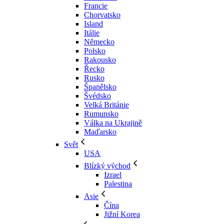
Francie
Chorvatsko
Island
Itálie
Německo
Polsko
Rakousko
Řecko
Rusko
Španělsko
Švédsko
Velká Británie
Rumunsko
Válka na Ukrajině
Maďarsko
Svět
USA
Blízký východ
Izrael
Palestina
Asie
Čína
Jižní Korea