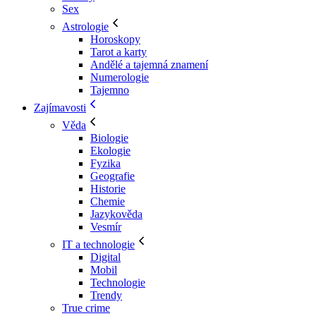
Sex
Astrologie
Horoskopy
Tarot a karty
Andělé a tajemná znamení
Numerologie
Tajemno
Zajímavosti
Věda
Biologie
Ekologie
Fyzika
Geografie
Historie
Chemie
Jazykověda
Vesmír
IT a technologie
Digital
Mobil
Technologie
Trendy
True crime