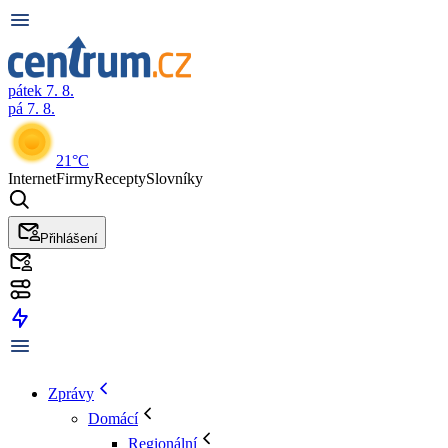
pátek 7. 8.
pá 7. 8.
21°C
Internet
Firmy
Recepty
Slovníky
Přihlášení
Zprávy
Domácí
Regionální