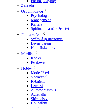
Pro hospodyňky
Zahrada
Osobní rozvoj
Psychologie
Management
Kariéra
Spiritualita a náboženství
Jídlo a vaření
Světová gastronomie
Levné vaření
Kulinářské triky
Mazlíčci
Kočky
Pejskové
Hobby
Modelářství
Včelařství
Rybaření
Letectví
Automobilismus
Adrenalin
Sběratelství
Houbaření