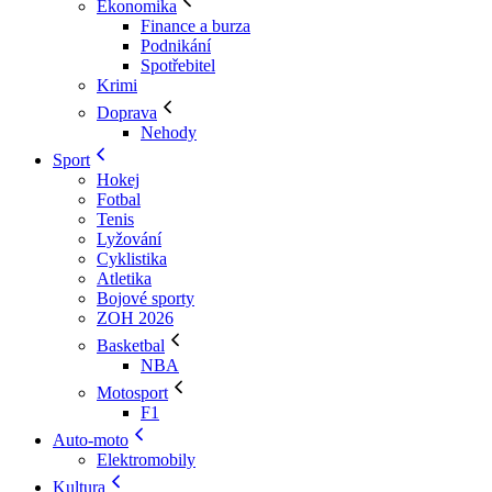
Ekonomika
Finance a burza
Podnikání
Spotřebitel
Krimi
Doprava
Nehody
Sport
Hokej
Fotbal
Tenis
Lyžování
Cyklistika
Atletika
Bojové sporty
ZOH 2026
Basketbal
NBA
Motosport
F1
Auto-moto
Elektromobily
Kultura