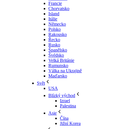
Francie
Chorvatsko
Island
Itálie
Německo
Polsko
Rakousko
Řecko
Rusko
Španělsko
Švédsko
Velká Británie
Rumunsko
Válka na Ukrajině
Maďarsko
Svět
USA
Blízký východ
Izrael
Palestina
Asie
Čína
Jižní Korea