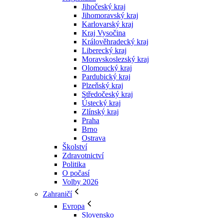
Jihočeský kraj
Jihomoravský kraj
Karlovarský kraj
Kraj Vysočina
Králověhradecký kraj
Liberecký kraj
Moravskoslezský kraj
Olomoucký kraj
Pardubický kraj
Plzeňský kraj
Středočeský kraj
Ústecký kraj
Zlínský kraj
Praha
Brno
Ostrava
Školství
Zdravotnictví
Politika
O počasí
Volby 2026
Zahraničí
Evropa
Slovensko