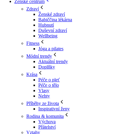
Ženské centrum
Zdraví
Ženské zdraví
Babiččina lékárna
Hubnutí
Duševní zdraví
Wellbeing
Fitness
Jóga a pilates
Módní trendy
Aktuální trendy
Doplňky
Krása
Péče o pleť
Péče o tělo
Vlasy
Nehty
Příběhy ze života
Inspirativní ženy
Rodina & komunita
Výchova
Přátelství
Vztahy