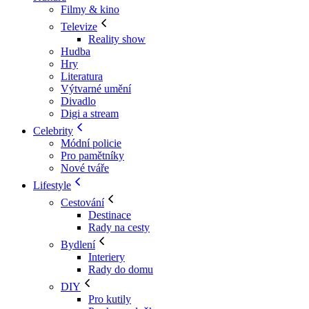
Filmy & kino
Televize
Reality show
Hudba
Hry
Literatura
Výtvarné umění
Divadlo
Digi a stream
Celebrity
Módní policie
Pro pamětníky
Nové tváře
Lifestyle
Cestování
Destinace
Rady na cesty
Bydlení
Interiery
Rady do domu
DIY
Pro kutily