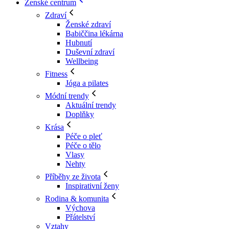
Ženské centrum
Zdraví
Ženské zdraví
Babiččina lékárna
Hubnutí
Duševní zdraví
Wellbeing
Fitness
Jóga a pilates
Módní trendy
Aktuální trendy
Doplňky
Krása
Péče o pleť
Péče o tělo
Vlasy
Nehty
Příběhy ze života
Inspirativní ženy
Rodina & komunita
Výchova
Přátelství
Vztahy