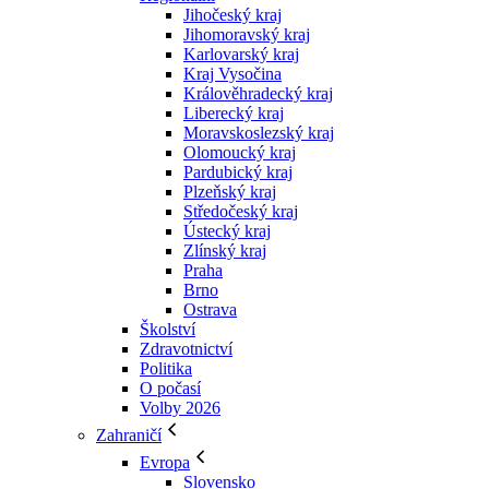
Jihočeský kraj
Jihomoravský kraj
Karlovarský kraj
Kraj Vysočina
Králověhradecký kraj
Liberecký kraj
Moravskoslezský kraj
Olomoucký kraj
Pardubický kraj
Plzeňský kraj
Středočeský kraj
Ústecký kraj
Zlínský kraj
Praha
Brno
Ostrava
Školství
Zdravotnictví
Politika
O počasí
Volby 2026
Zahraničí
Evropa
Slovensko