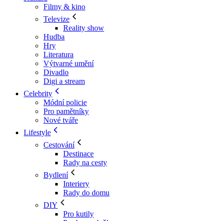
Filmy & kino
Televize
Reality show
Hudba
Hry
Literatura
Výtvarné umění
Divadlo
Digi a stream
Celebrity
Módní policie
Pro pamětníky
Nové tváře
Lifestyle
Cestování
Destinace
Rady na cesty
Bydlení
Interiery
Rady do domu
DIY
Pro kutily