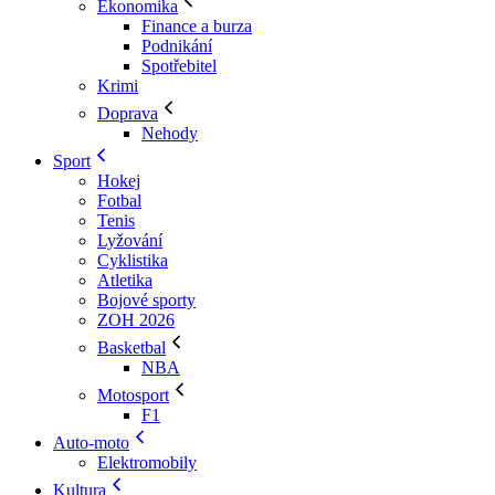
Ekonomika
Finance a burza
Podnikání
Spotřebitel
Krimi
Doprava
Nehody
Sport
Hokej
Fotbal
Tenis
Lyžování
Cyklistika
Atletika
Bojové sporty
ZOH 2026
Basketbal
NBA
Motosport
F1
Auto-moto
Elektromobily
Kultura