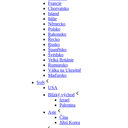
Francie
Chorvatsko
Island
Itálie
Německo
Polsko
Rakousko
Řecko
Rusko
Španělsko
Švédsko
Velká Británie
Rumunsko
Válka na Ukrajině
Maďarsko
Svět
USA
Blízký východ
Izrael
Palestina
Asie
Čína
Jižní Korea