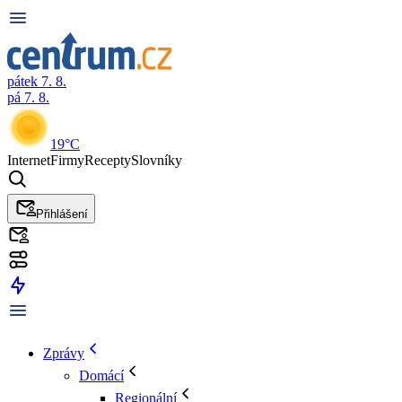
pátek 7. 8.
pá 7. 8.
19°C
Internet
Firmy
Recepty
Slovníky
Přihlášení
Zprávy
Domácí
Regionální