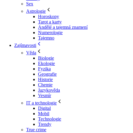
Sex
Astrologie
Horoskopy
Tarot a karty
Andělé a tajemná znamení
Numerologie
Tajemno
Zajímavosti
Věda
Biologie
Ekologie
Fyzika
Geografie
Historie
Chemie
Jazykověda
Vesmír
IT a technologie
Digital
Mobil
Technologie
Trendy
True crime