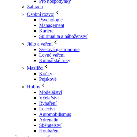
Pro hospodyňky
Zahrada
Osobní rozvoj
Psychologie
Management
Kariéra
Spiritualita a náboženství
Jídlo a vaření
Světová gastronomie
Levné vaření
Kulinářské triky
Mazlíčci
Kočky
Pejskové
Hobby
Modelářství
Včelařství
Rybaření
Letectví
Automobilismus
Adrenalin
Sběratelství
Houbaření