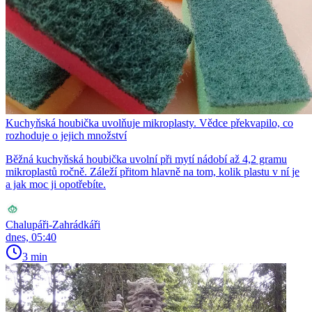
Kuchyňská houbička uvolňuje mikroplasty. Vědce překvapilo, co
rozhoduje o jejich množství
Běžná kuchyňská houbička uvolní při mytí nádobí až 4,2 gramu
mikroplastů ročně. Záleží přitom hlavně na tom, kolik plastu v ní je
a jak moc ji opotřebíte.
Chalupáři-Zahrádkáři
dnes, 05:40
3 min