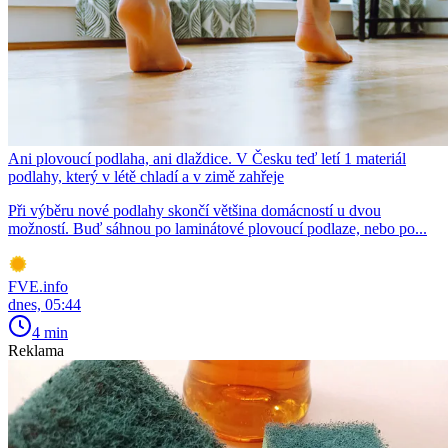
Ani plovoucí podlaha, ani dlaždice. V Česku teď letí 1 materiál
podlahy, který v létě chladí a v zimě zahřeje
Při výběru nové podlahy skončí většina domácností u dvou
možností. Buď sáhnou po laminátové plovoucí podlaze, nebo po...
FVE.info
dnes, 05:44
4 min
Reklama