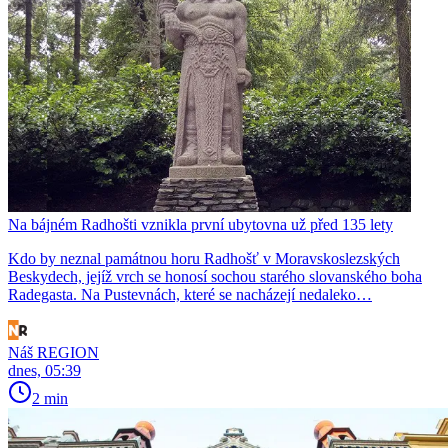
Na bájném Radhošti vznikla první ubytovna už před 135 lety
Kdo by neznal památnou horu Radhošť v Moravskoslezských
Beskydech, jejíž vrch se honosí sochou starého slovanského boha
Radegasta. Na Pustevnách, které se nacházejí nedaleko…
Náš REGION
dnes, 05:39
2 min