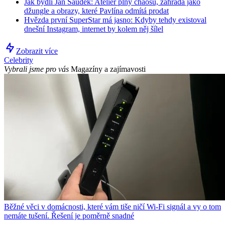
Jak bydlí Jan Saudek: Ateliér plný chaosu, zahrada jako
džungle a obrazy, které Pavlína odmítá prodat
Hvězda první SuperStar má jasno: Kdyby tehdy existoval
dnešní Instagram, internet by kolem něj šílel
Zobrazit více
Celebrity
Vybrali jsme pro vás
Magazíny a zajímavosti
Běžné věci v domácnosti, které vám tiše ničí Wi-Fi signál a vy o tom
nemáte tušení. Řešení je poměrně snadné