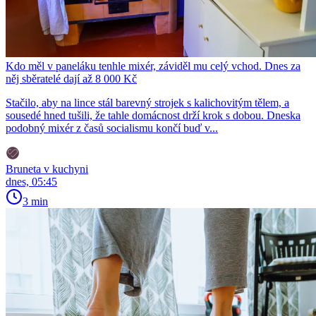
Kdo měl v paneláku tenhle mixér, záviděl mu celý vchod. Dnes za
něj sběratelé dají až 8 000 Kč
Stačilo, aby na lince stál barevný strojek s kalichovitým tělem, a
sousedé hned tušili, že tahle domácnost drží krok s dobou. Dneska
podobný mixér z časů socialismu končí buď v...
Bruneta v kuchyni
dnes, 05:45
3 min