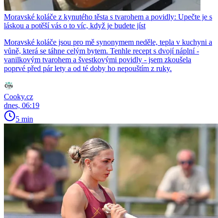
Moravské koláče z kynutého těsta s tvarohem a povidly: Upečte je s
láskou a potěší vás o to víc, když je budete jíst
Moravské koláče jsou pro mě synonymem neděle, tepla v kuchyni a
vůně, která se táhne celým bytem. Tenhle recept s dvojí náplní -
vanilkovým tvarohem a švestkovými povidly - jsem zkoušela
poprvé před pár lety a od té doby ho nepouštím z ruky.
Cooky.cz
dnes, 06:19
5 min