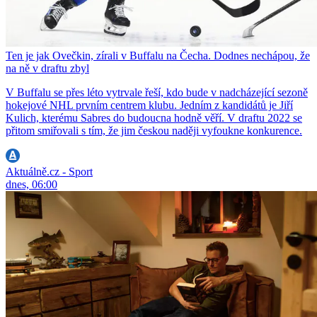
Ten je jak Ovečkin, zírali v Buffalu na Čecha. Dodnes nechápou, že
na ně v draftu zbyl
V Buffalu se přes léto vytrvale řeší, kdo bude v nadcházející sezoně
hokejové NHL prvním centrem klubu. Jedním z kandidátů je Jiří
Kulich, kterému Sabres do budoucna hodně věří. V draftu 2022 se
přitom smiřovali s tím, že jim českou naději vyfoukne konkurence.
Aktuálně.cz - Sport
dnes, 06:00