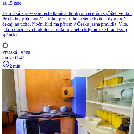
až 15 tisíc
Léto láká k posezení na balkoně a dlouhým večerům s přáteli venku.
Pro jedny příjemná část roku, pro druhé ovšem chvíle, kdy marně
čekají na ticho. Noční klid má přitom v Česku jasná pravidla. Víte,
jakou můžete za hluk dostat pokutu, anebo kdy můžete bránit svůj
spánek?
Pražská Drbna
dnes, 05:47
2 min