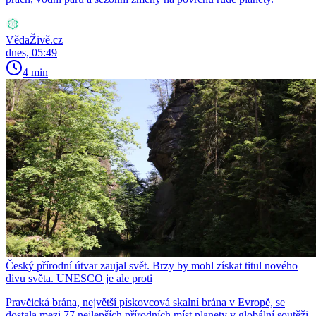
VědaŽivě.cz
dnes, 05:49
4 min
Český přírodní útvar zaujal svět. Brzy by mohl získat titul nového
divu světa. UNESCO je ale proti
Pravčická brána, největší pískovcová skalní brána v Evropě, se
dostala mezi 77 nejlepších přírodních míst planety v globální soutěži