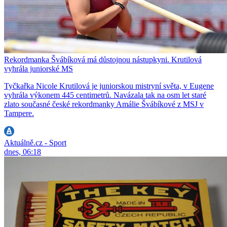
Rekordmanka Švábíková má důstojnou nástupkyni. Krutilová
vyhrála juniorské MS
Tyčkařka Nicole Krutilová je juniorskou mistryní světa, v Eugene
vyhrála výkonem 445 centimetrů. Navázala tak na osm let staré
zlato současné české rekordmanky Amálie Švábíkové z MSJ v
Tampere.
Aktuálně.cz - Sport
dnes, 06:18