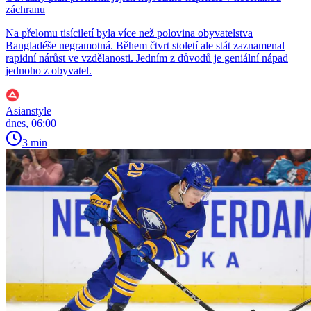
záchranu
Na přelomu tisíciletí byla více než polovina obyvatelstva
Bangladéše negramotná. Během čtvrt století ale stát zaznamenal
rapidní nárůst ve vzdělanosti. Jedním z důvodů je geniální nápad
jednoho z obyvatel.
Asianstyle
dnes, 06:00
3 min