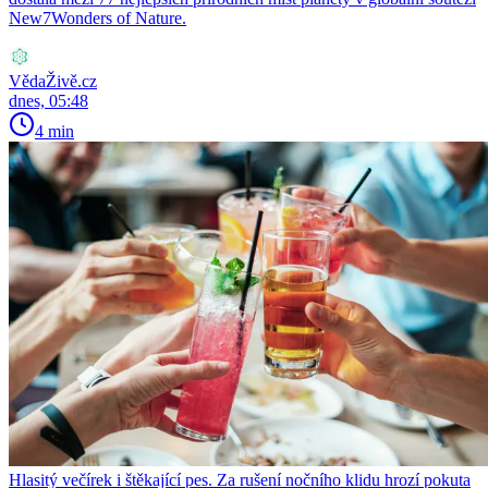
New7Wonders of Nature.
VědaŽivě.cz
dnes, 05:48
4 min
Hlasitý večírek i štěkající pes. Za rušení nočního klidu hrozí pokuta