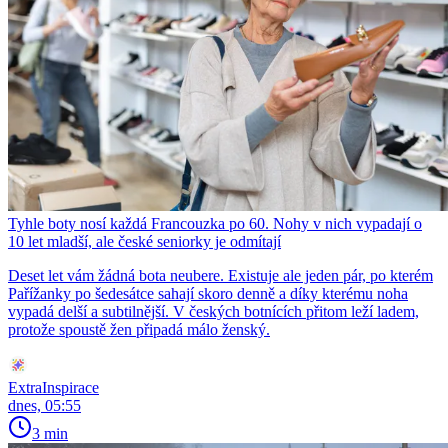
Tyhle boty nosí každá Francouzka po 60. Nohy v nich vypadají o
10 let mladší, ale české seniorky je odmítají
Deset let vám žádná bota neubere. Existuje ale jeden pár, po kterém
Pařížanky po šedesátce sahají skoro denně a díky kterému noha
vypadá delší a subtilnější. V českých botnících přitom leží ladem,
protože spoustě žen připadá málo ženský.
ExtraInspirace
dnes, 05:55
3 min