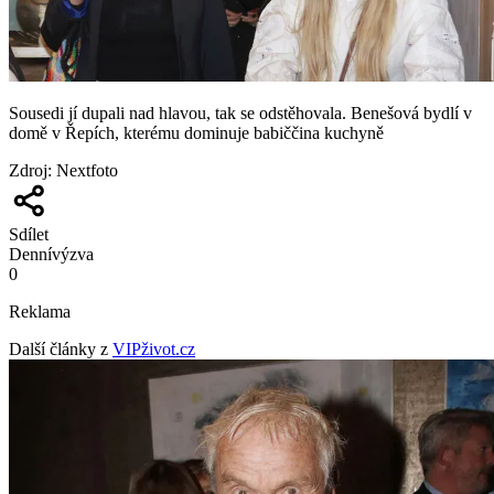
Sousedi jí dupali nad hlavou, tak se odstěhovala. Benešová bydlí v
domě v Řepích, kterému dominuje babiččina kuchyně
Zdroj
:
Nextfoto
Sdílet
Denní
výzva
0
Reklama
Další články z
VIPživot.cz