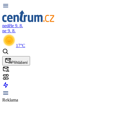
neděle 9. 8.
ne 9. 8.
17°C
Přihlášení
Reklama