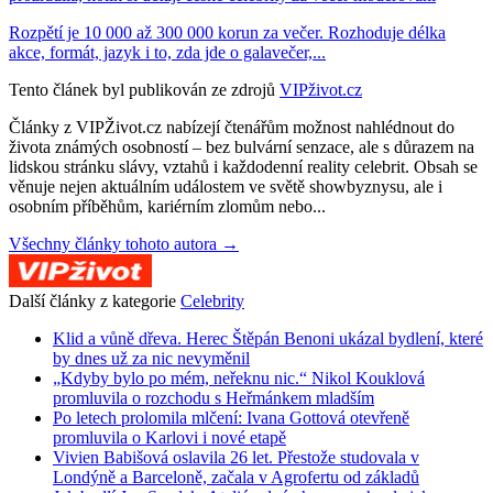
Rozpětí je 10 000 až 300 000 korun za večer. Rozhoduje délka
akce, formát, jazyk i to, zda jde o galavečer,...
Tento článek byl publikován ze zdrojů
VIPživot.cz
Články z VIPŽivot.cz nabízejí čtenářům možnost nahlédnout do
života známých osobností – bez bulvární senzace, ale s důrazem na
lidskou stránku slávy, vztahů i každodenní reality celebrit. Obsah se
věnuje nejen aktuálním událostem ve světě showbyznysu, ale i
osobním příběhům, kariérním zlomům nebo...
Všechny články tohoto autora →
Další články z kategorie
Celebrity
Klid a vůně dřeva. Herec Štěpán Benoni ukázal bydlení, které
by dnes už za nic nevyměnil
„Kdyby bylo po mém, neřeknu nic.“ Nikol Kouklová
promluvila o rozchodu s Heřmánkem mladším
Po letech prolomila mlčení: Ivana Gottová otevřeně
promluvila o Karlovi i nové etapě
Vivien Babišová oslavila 26 let. Přestože studovala v
Londýně a Barceloně, začala v Agrofertu od základů