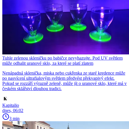
Tuhle zelenou skleničku po babičce nevyhazujte. Pod UV světlem
může odhalit uranové sklo, za které se platí zlatem
Nenápadná sklenička, miska nebo cukřenka ze staré kredence může
po nasvícení ultrafialovým světlem předvést překvapivý efekt.
Pokud se rozzáří výrazně zeleně, může jít o uranové sklo, které má v
českém sklářství dlouhou tradici.
Kapitalio
dnes, 06:02
3 min