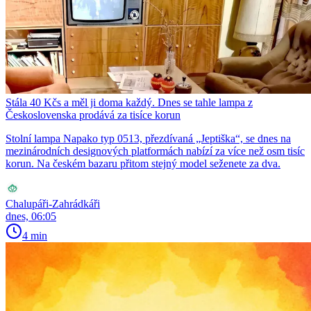
Stála 40 Kčs a měl ji doma každý. Dnes se tahle lampa z
Československa prodává za tisíce korun
Stolní lampa Napako typ 0513, přezdívaná „Jeptiška“, se dnes na
mezinárodních designových platformách nabízí za více než osm tisíc
korun. Na českém bazaru přitom stejný model seženete za dva.
Chalupáři-Zahrádkáři
dnes, 06:05
4 min