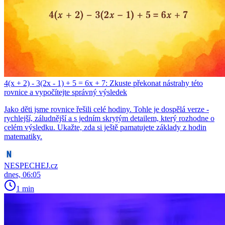
4(x + 2) - 3(2x - 1) + 5 = 6x + 7: Zkuste překonat nástrahy této
rovnice a vypočítejte správný výsledek
Jako děti jsme rovnice řešili celé hodiny. Tohle je dospělá verze -
rychlejší, záludnější a s jedním skrytým detailem, který rozhodne o
celém výsledku. Ukažte, zda si ještě pamatujete základy z hodin
matematiky.
NESPECHEJ.cz
dnes, 06:05
1 min