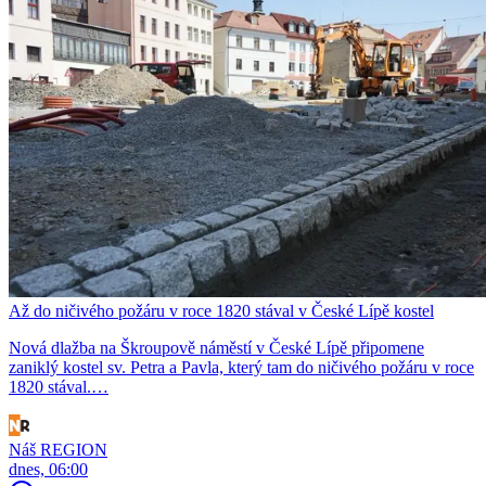
Až do ničivého požáru v roce 1820 stával v České Lípě kostel
Nová dlažba na Škroupově náměstí v České Lípě připomene
zaniklý kostel sv. Petra a Pavla, který tam do ničivého požáru v roce
1820 stával.…
Náš REGION
dnes, 06:00