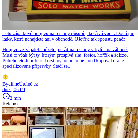
Toto zápalkové hnojivo na rostliny působí jako živá voda. Dodá jim
látky, které nenajdete ani v obchodě. Ušetříte tak spoustu peněz
Hnojivo ze zápalek můžete použít na rostliny v bytě i na záhoně.
Musí to však být ty, kterým prospívá síra, fosfor, hořčík a železo.
Potřebujete-li přihnojit rostliny, není nutné hned kupovat drahé
specializované přípravky. Stačí se...
BydlímeÚtulně.cz
dnes, 06:09
2 min
Reklama