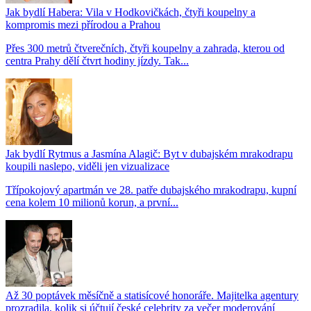
Jak bydlí Habera: Vila v Hodkovičkách, čtyři koupelny a
kompromis mezi přírodou a Prahou
Přes 300 metrů čtverečních, čtyři koupelny a zahrada, kterou od
centra Prahy dělí čtvrt hodiny jízdy. Tak...
Jak bydlí Rytmus a Jasmína Alagič: Byt v dubajském mrakodrapu
koupili naslepo, viděli jen vizualizace
Třípokojový apartmán ve 28. patře dubajského mrakodrapu, kupní
cena kolem 10 milionů korun, a první...
Až 30 poptávek měsíčně a statisícové honoráře. Majitelka agentury
prozradila, kolik si účtují české celebrity za večer moderování