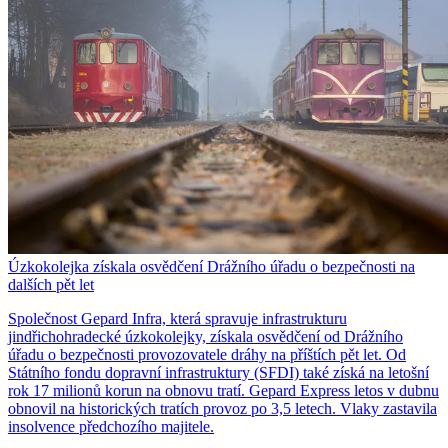
Úzkokolejka získala osvědčení Drážního úřadu o bezpečnosti na
dalších pět let
Společnost Gepard Infra, která spravuje infrastrukturu
jindřichohradecké úzkokolejky, získala osvědčení od Drážního
úřadu o bezpečnosti provozovatele dráhy na příštích pět let. Od
Státního fondu dopravní infrastruktury (SFDI) také získá na letošní
rok 17 milionů korun na obnovu tratí. Gepard Express letos v dubnu
obnovil na historických tratích provoz po 3,5 letech. Vlaky zastavila
insolvence předchozího majitele.