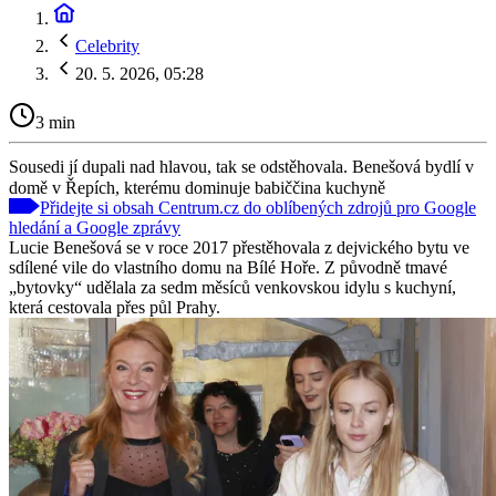
Celebrity
20. 5. 2026, 05:28
3 min
Sousedi jí dupali nad hlavou, tak se odstěhovala. Benešová bydlí v
domě v Řepích, kterému dominuje babiččina kuchyně
Přidejte si obsah Centrum.cz do oblíbených zdrojů pro Google
hledání a Google zprávy
Lucie Benešová se v roce 2017 přestěhovala z dejvického bytu ve
sdílené vile do vlastního domu na Bílé Hoře. Z původně tmavé
„bytovky“ udělala za sedm měsíců venkovskou idylu s kuchyní,
která cestovala přes půl Prahy.