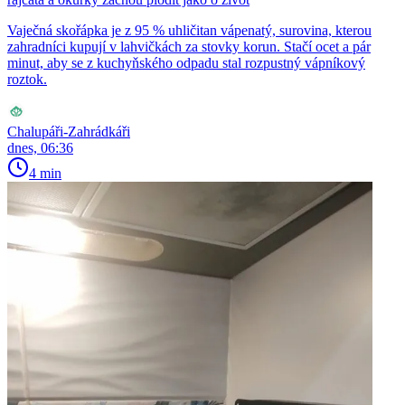
Vaječná skořápka je z 95 % uhličitan vápenatý, surovina, kterou
zahradníci kupují v lahvičkách za stovky korun. Stačí ocet a pár
minut, aby se z kuchyňského odpadu stal rozpustný vápníkový
roztok.
Chalupáři-Zahrádkáři
dnes, 06:36
4 min