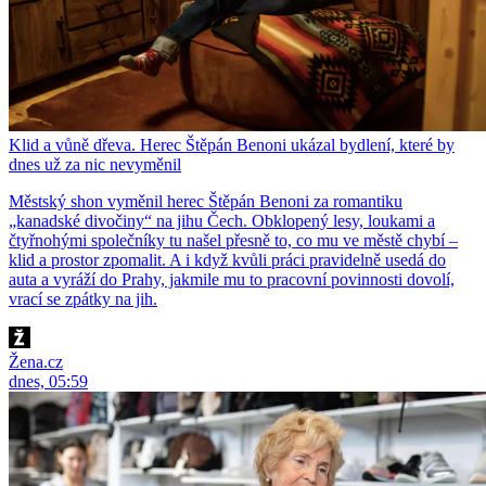
Klid a vůně dřeva. Herec Štěpán Benoni ukázal bydlení, které by
dnes už za nic nevyměnil
Městský shon vyměnil herec Štěpán Benoni za romantiku
„kanadské divočiny“ na jihu Čech. Obklopený lesy, loukami a
čtyřnohými společníky tu našel přesně to, co mu ve městě chybí –
klid a prostor zpomalit. A i když kvůli práci pravidelně usedá do
auta a vyráží do Prahy, jakmile mu to pracovní povinnosti dovolí,
vrací se zpátky na jih.
Žena.cz
dnes, 05:59