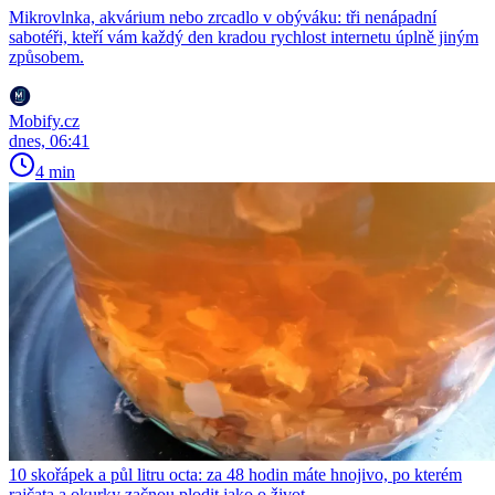
Mikrovlnka, akvárium nebo zrcadlo v obýváku: tři nenápadní
sabotéři, kteří vám každý den kradou rychlost internetu úplně jiným
způsobem.
Mobify.cz
dnes, 06:41
4 min
10 skořápek a půl litru octa: za 48 hodin máte hnojivo, po kterém
rajčata a okurky začnou plodit jako o život