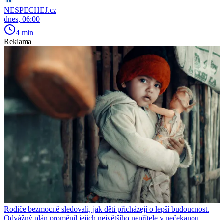
NESPECHEJ.cz
dnes, 06:00
4 min
Reklama
Rodiče bezmocně sledovali, jak děti přicházejí o lepší budoucnost.
Odvážný plán proměnil jejich největšího nepřítele v nečekanou