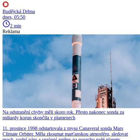
Budějcká Drbna
dnes, 05:50
2 min
Reklama
Na odstranění chyby měli skoro rok. Přesto nakonec sonda za
miliardy korun skončila v plamenech
11. prosince 1998 odstartovala z mysu Canaveral sonda Mars
Climate Orbiter. Měla zkoumat marťanskou atmosféru, sledovat
prach, vodní páru a sezónní změny na povrchu rudé planety.