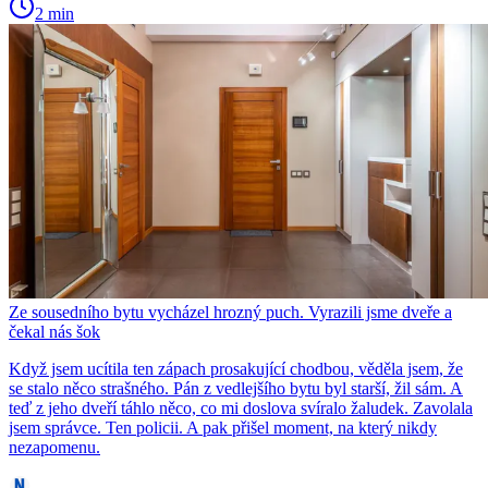
2 min
Ze sousedního bytu vycházel hrozný puch. Vyrazili jsme dveře a
čekal nás šok
Když jsem ucítila ten zápach prosakující chodbou, věděla jsem, že
se stalo něco strašného. Pán z vedlejšího bytu byl starší, žil sám. A
teď z jeho dveří táhlo něco, co mi doslova svíralo žaludek. Zavolala
jsem správce. Ten policii. A pak přišel moment, na který nikdy
nezapomenu.