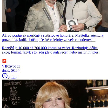
Až 30 poptávek měsíčně a statisícové honoráře. Majitelka agentury
prozradila, kolik si účtují české celebrity za večer moderování
Rozpětí je 10 000 až 300 000 korun za večer. Rozhoduje délka
akce, formát, jazyk i to, zda jde o galavečer, nebo maturitní ples.
VIPživot.cz
dnes, 08:26
3 min