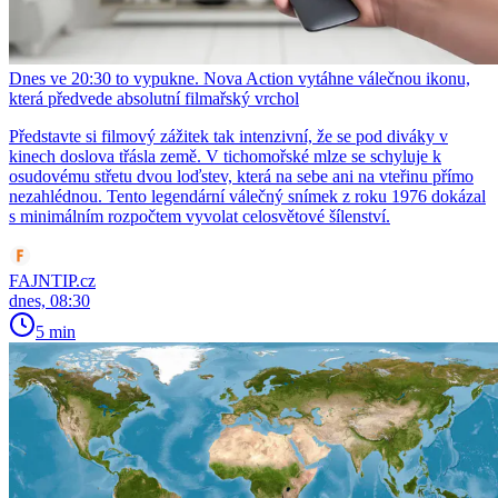
Dnes ve 20:30 to vypukne. Nova Action vytáhne válečnou ikonu,
která předvede absolutní filmařský vrchol
Představte si filmový zážitek tak intenzivní, že se pod diváky v
kinech doslova třásla země. V tichomořské mlze se schyluje k
osudovému střetu dvou loďstev, která na sebe ani na vteřinu přímo
nezahlédnou. Tento legendární válečný snímek z roku 1976 dokázal
s minimálním rozpočtem vyvolat celosvětové šílenství.
FAJNTIP.cz
dnes, 08:30
5 min