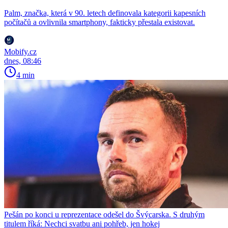
Palm, značka, která v 90. letech definovala kategorii kapesních
počítačů a ovlivnila smartphony, fakticky přestala existovat.
Mobify.cz
dnes, 08:46
4 min
Pešán po konci u reprezentace odešel do Švýcarska. S druhým
titulem říká: Nechci svatbu ani pohřeb, jen hokej