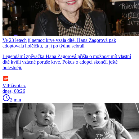
Ve 23 letech jí nemoc krve vzala dítě. Hana Zagorová pak
adoptovala holčičku, tu jí po týdnu sebrali
Legendární zpěvačka Hana Zagorová přišla o možnost mít vlastní
dítě kvůli vzácné poruše krve. Pokus o adopci skončil ještě
bolestněji.
VIPživot.cz
dnes, 08:26
2 min