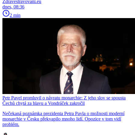
Zdravestravovani.eu
dnes, 08:36
2 min
Petr Pavel promluvil o návratu monarchie: Z jeho slov se spousta
Čechů chytá za hlavu a Vondráček zakročil
Nečekaná poznámka prezidenta Petra Pavla o možnosti moderní
monarchie v Česku překvapilo mnoho lidí. Opozice v tom vidí
problém.