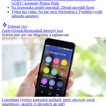
LGBT+ komunity Prague Pride
Na Znojemsku zemřel motorkář. Zřejmě nezvládl řízení
Týden bez vlaků. Na trať mezi Náchodem a Týništěm vyráží
náhradní autobusy
Zobrazit více
Zprávy
Domácí
Regionální
Liberecký kraj
Vybrali jsme pro vás
Magazíny a zajímavosti
Legendární výrobce kapesních počítačů, které válcovaly první
smartphony, skončil. O důvodech ale mlčí