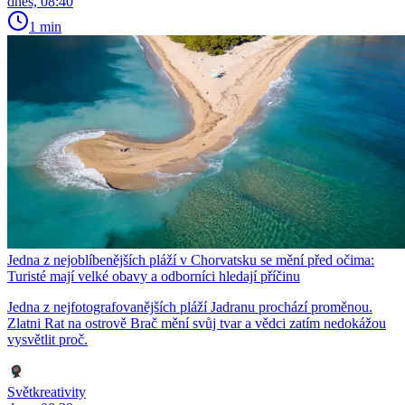
dnes, 08:40
1 min
Jedna z nejoblíbenějších pláží v Chorvatsku se mění před očima:
Turisté mají velké obavy a odborníci hledají příčinu
Jedna z nejfotografovanějších pláží Jadranu prochází proměnou.
Zlatni Rat na ostrově Brač mění svůj tvar a vědci zatím nedokážou
vysvětlit proč.
Světkreativity