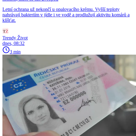
Letní ochrana už nekončí u opalovacího krému. Vyšší teploty
nahrávají bakteriím v jídle i ve vodě a prodlužují aktivitu komárů a
klíšťat.
Trendy Život
dnes, 08:32
3 min