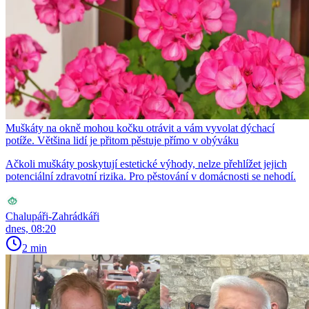
Muškáty na okně mohou kočku otrávit a vám vyvolat dýchací
potíže. Většina lidí je přitom pěstuje přímo v obýváku
Ačkoli muškáty poskytují estetické výhody, nelze přehlížet jejich
potenciální zdravotní rizika. Pro pěstování v domácnosti se nehodí.
Chalupáři-Zahrádkáři
dnes, 08:20
2 min