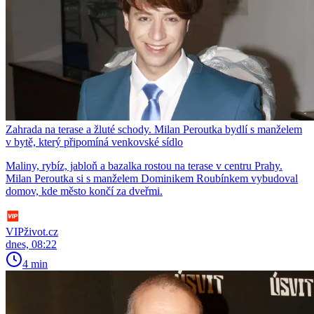
Zahrada na terase a žluté schody. Milan Peroutka bydlí s manželem
v bytě, který připomíná venkovské sídlo
Maliny, rybíz, jabloň a bazalka rostou na terase v centru Prahy.
Milan Peroutka si s manželem Dominikem Roubínkem vybudoval
domov, kde město končí za dveřmi.
VIPživot.cz
dnes, 08:22
4 min