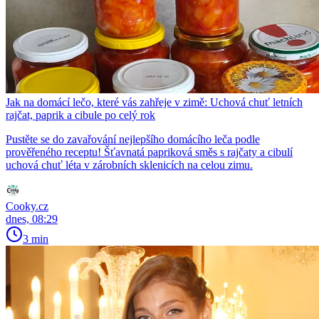
Jak na domácí lečo, které vás zahřeje v zimě: Uchová chuť letních
rajčat, paprik a cibule po celý rok
Pustěte se do zavařování nejlepšího domácího leča podle
prověřeného receptu! Šťavnatá papriková směs s rajčaty a cibulí
uchová chuť léta v zárobních sklenicích na celou zimu.
Cooky.cz
dnes, 08:29
3 min