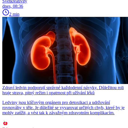
Světkreativity
dnes, 08:36
2 min
Zdraví ledvin podporují správné každodenní návyky. Důležitou roli
hraje strava, pitný režim i opatrnost při užívání léků
Ledviny jsou klíčovým orgánem pro detoxikaci a udržování
rovnováhy v těle. Je důležité se vyvarovat určitých chyb, které by je
mohly zatížit, a vést tak k závažným zdravotním komplikacím.