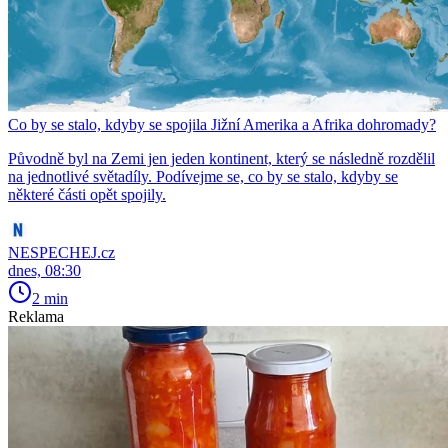
Co by se stalo, kdyby se spojila Jižní Amerika a Afrika dohromady?
Původně byl na Zemi jen jeden kontinent, který se následně rozdělil
na jednotlivé světadíly. Podívejme se, co by se stalo, kdyby se
některé části opět spojily.
NESPECHEJ.cz
dnes, 08:30
2 min
Reklama