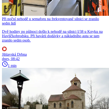
Při noční nehodě u semaforu na frekventované silnici se zranilo
sedm lidí
Dvě hodiny po půlnoci došlo k nehodě na silnici I/38 u Knyku na
Havlíčkobrodsku. Při havárii dodávky a nákladního auta se tam
zranilo sedm osob.
Jihlavská Drbna
dnes, 08:42
1 min