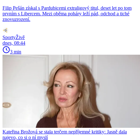
Filip Pešán získal s Pardubicemi extraligový titul, deset let po tom
prvním s Libercem. Mezi oběma poháry leží pád, odchod a tiché
znovuzrození.
SportyŽivě
dnes, 08:44
3 min
Kateřina Brožová se stala terčem nepříjemné kritiky: Jasně dala
najevo, co si o ní myslí