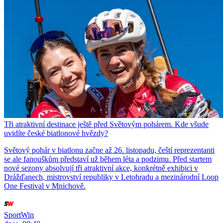
Tři atraktivní destinace ještě před Světovým pohárem. Kde všude
uvidíte české biatlonové hvězdy?
Světový pohár v biatlonu začne až 26. listopadu, čeští reprezentanti
se ale fanouškům představí už během léta a podzimu. Před startem
nové sezony absolvují tři atraktivní akce, konkrétně exhibici v
Drážďanech, mistrovství republiky v Letohradu a mezinárodní Loop
One Festival v Mnichově.
SportWin