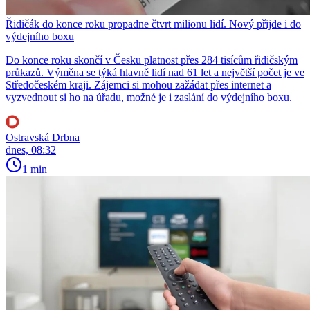
Řidičák do konce roku propadne čtvrt milionu lidí. Nový přijde i do
výdejního boxu
Do konce roku skončí v Česku platnost přes 284 tisícům řidičským
průkazů. Výměna se týká hlavně lidí nad 61 let a největší počet je ve
Středočeském kraji. Zájemci si mohou zažádat přes internet a
vyzvednout si ho na úřadu, možné je i zaslání do výdejního boxu.
Ostravská Drbna
dnes, 08:32
1 min