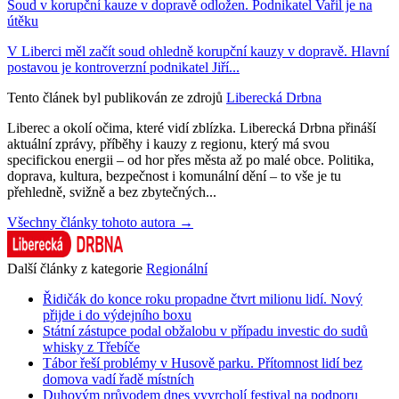
Soud v korupční kauze v dopravě odložen. Podnikatel Vařil je na
útěku
V Liberci měl začít soud ohledně korupční kauzy v dopravě. Hlavní
postavou je kontroverzní podnikatel Jiří...
Tento článek byl publikován ze zdrojů
Liberecká Drbna
Liberec a okolí očima, které vidí zblízka. Liberecká Drbna přináší
aktuální zprávy, příběhy i kauzy z regionu, který má svou
specifickou energii – od hor přes města až po malé obce. Politika,
doprava, kultura, bezpečnost i komunální dění – to vše je tu
přehledně, svižně a bez zbytečných...
Všechny články tohoto autora →
Další články z kategorie
Regionální
Řidičák do konce roku propadne čtvrt milionu lidí. Nový
přijde i do výdejního boxu
Státní zástupce podal obžalobu v případu investic do sudů
whisky z Třebíče
Tábor řeší problémy v Husově parku. Přítomnost lidí bez
domova vadí řadě místních
Duhovým průvodem dnes vyvrcholí festival na podporu