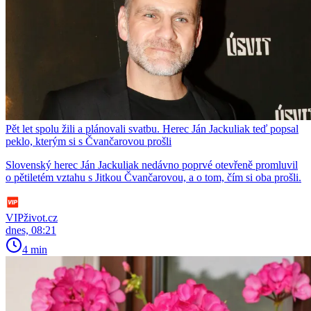
Pět let spolu žili a plánovali svatbu. Herec Ján Jackuliak teď popsal
peklo, kterým si s Čvančarovou prošli
Slovenský herec Ján Jackuliak nedávno poprvé otevřeně promluvil
o pětiletém vztahu s Jitkou Čvančarovou, a o tom, čím si oba prošli.
VIPživot.cz
dnes, 08:21
4 min