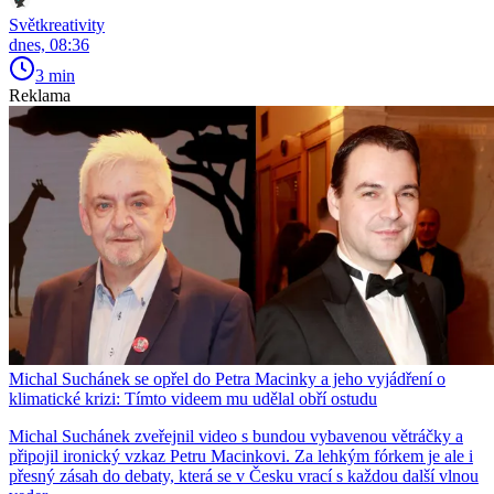
Světkreativity
dnes, 08:36
3 min
Reklama
Michal Suchánek se opřel do Petra Macinky a jeho vyjádření o
klimatické krizi: Tímto videem mu udělal obří ostudu
Michal Suchánek zveřejnil video s bundou vybavenou větráčky a
připojil ironický vzkaz Petru Macinkovi. Za lehkým fórkem je ale i
přesný zásah do debaty, která se v Česku vrací s každou další vlnou