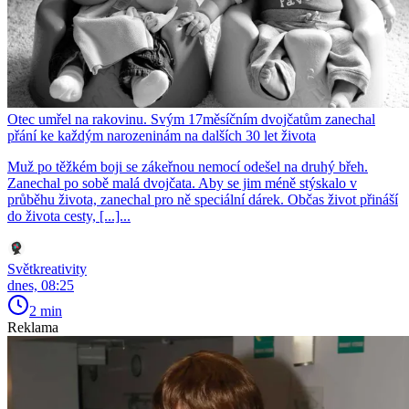
Otec umřel na rakovinu. Svým 17měsíčním dvojčatům zanechal
přání ke každým narozeninám na dalších 30 let života
Muž po těžkém boji se zákeřnou nemocí odešel na druhý břeh.
Zanechal po sobě malá dvojčata. Aby se jim méně stýskalo v
průběhu života, zanechal pro ně speciální dárek. Občas život přináší
do života cesty, [...]...
Světkreativity
dnes, 08:25
2 min
Reklama