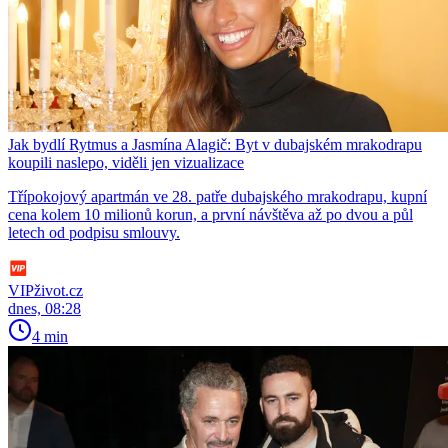
Jak bydlí Rytmus a Jasmína Alagič: Byt v dubajském mrakodrapu
koupili naslepo, viděli jen vizualizace
Třípokojový apartmán ve 28. patře dubajského mrakodrapu, kupní
cena kolem 10 milionů korun, a první návštěva až po dvou a půl
letech od podpisu smlouvy.
VIPživot.cz
dnes, 08:28
4 min