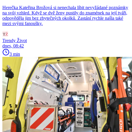
Herečka Kateřina Brožová si nenechala líbit nevyžádané poznámky
na svůj vzhled. Když se dvě ženy pustily do znamének na její tváři,
odpověděla jim bez zbytečných okolků. Zastání rychle našla také
mezi svými fanoušky.
Trendy Život
dnes, 08:42
3 min