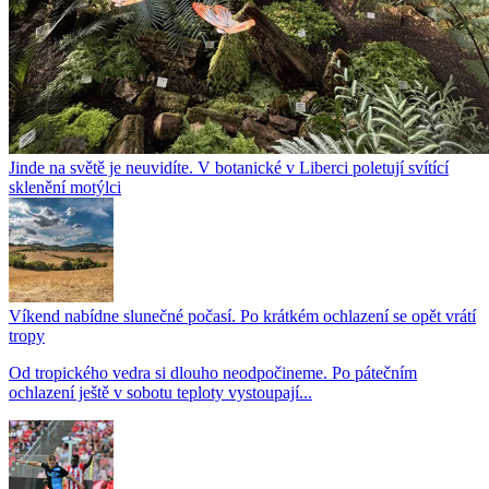
Jinde na světě je neuvidíte. V botanické v Liberci poletují svítící
sklenění motýlci
Víkend nabídne slunečné počasí. Po krátkém ochlazení se opět vrátí
tropy
Od tropického vedra si dlouho neodpočineme. Po pátečním
ochlazení ještě v sobotu teploty vystoupají...