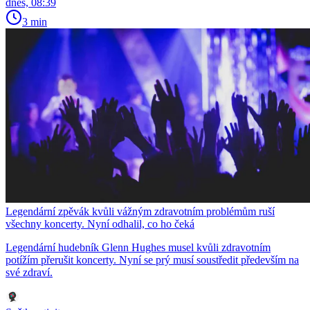
dnes, 08:39
3 min
Legendární zpěvák kvůli vážným zdravotním problémům ruší
všechny koncerty. Nyní odhalil, co ho čeká
Legendární hudebník Glenn Hughes musel kvůli zdravotním
potížím přerušit koncerty. Nyní se prý musí soustředit především na
své zdraví.