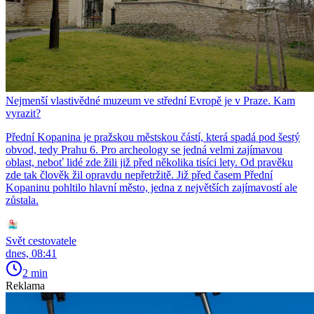
Nejmenší vlastivědné muzeum ve střední Evropě je v Praze. Kam
vyrazit?
Přední Kopanina je pražskou městskou částí, která spadá pod šestý
obvod, tedy Prahu 6. Pro archeology se jedná velmi zajímavou
oblast, neboť lidé zde žili již před několika tisíci lety. Od pravěku
zde tak člověk žil opravdu nepřetržitě. Již před časem Přední
Kopaninu pohltilo hlavní město, jedna z největších zajímavostí ale
zůstala.
Svět cestovatele
dnes, 08:41
2 min
Reklama