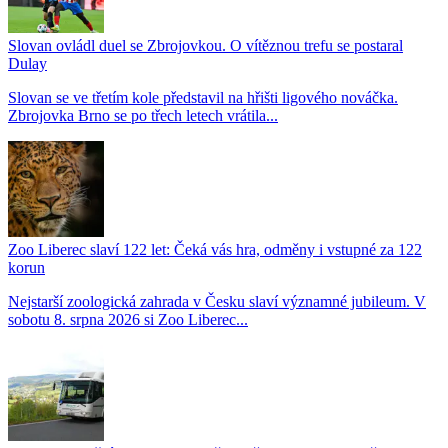
Slovan ovládl duel se Zbrojovkou. O vítěznou trefu se postaral
Dulay
Slovan se ve třetím kole představil na hřišti ligového nováčka.
Zbrojovka Brno se po třech letech vrátila...
Zoo Liberec slaví 122 let: Čeká vás hra, odměny i vstupné za 122
korun
Nejstarší zoologická zahrada v Česku slaví významné jubileum. V
sobotu 8. srpna 2026 si Zoo Liberec...