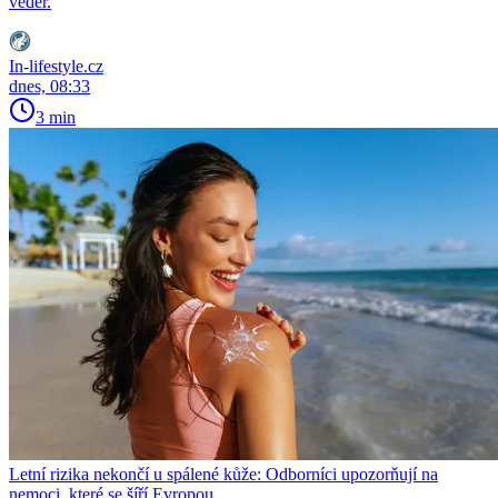
veder.
In-lifestyle.cz
dnes, 08:33
3 min
Letní rizika nekončí u spálené kůže: Odborníci upozorňují na
nemoci, které se šíří Evropou