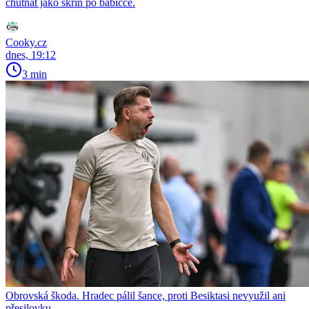
chutnat jako skříň po babičce.
Cooky.cz
dnes, 19:12
3 min
Obrovská škoda. Hradec pálil šance, proti Besiktasi nevyužil ani
přesilovku