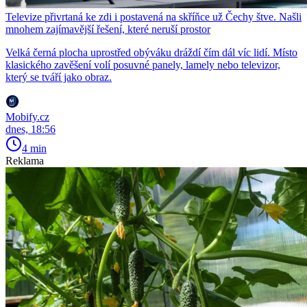
Televize přivrtaná ke zdi i postavená na skříňce už Čechy štve. Našli
mnohem zajímavější řešení, které neruší prostor
Velká černá plocha uprostřed obýváku dráždí čím dál víc lidí. Místo
klasického zavěšení volí posuvné panely, lamely nebo televizor,
který se tváří jako obraz.
Mobify.cz
dnes, 18:56
4 min
Reklama