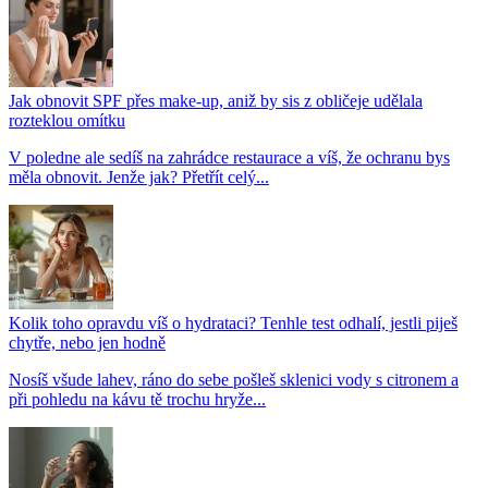
Jak obnovit SPF přes make-up, aniž by sis z obličeje udělala
rozteklou omítku
V poledne ale sedíš na zahrádce restaurace a víš, že ochranu bys
měla obnovit. Jenže jak? Přetřít celý...
Kolik toho opravdu víš o hydrataci? Tenhle test odhalí, jestli piješ
chytře, nebo jen hodně
Nosíš všude lahev, ráno do sebe pošleš sklenici vody s citronem a
při pohledu na kávu tě trochu hryže...