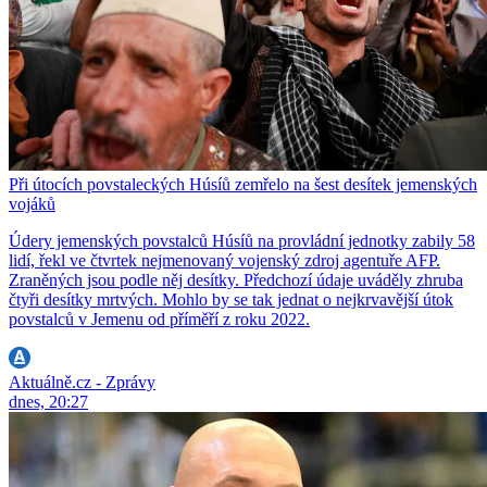
Při útocích povstaleckých Húsíů zemřelo na šest desítek jemenských
vojáků
Údery jemenských povstalců Húsíů na provládní jednotky zabily 58
lidí, řekl ve čtvrtek nejmenovaný vojenský zdroj agentuře AFP.
Zraněných jsou podle něj desítky. Předchozí údaje uváděly zhruba
čtyři desítky mrtvých. Mohlo by se tak jednat o nejkrvavější útok
povstalců v Jemenu od příměří z roku 2022.
Aktuálně.cz - Zprávy
dnes, 20:27