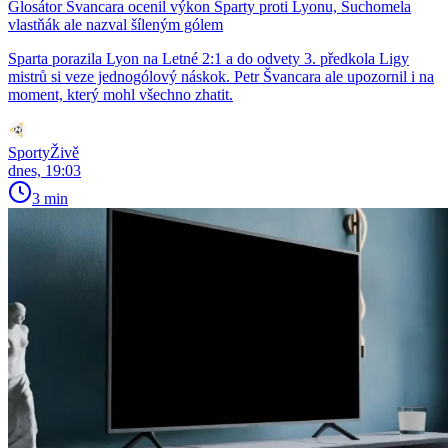
Glosátor Švancara ocenil výkon Sparty proti Lyonu, Suchomela
vlastňák ale nazval šíleným gólem
Sparta porazila Lyon na Letné 2:1 a do odvety 3. předkola Ligy
mistrů si veze jednogólový náskok. Petr Švancara ale upozornil i na
moment, který mohl všechno zhatit.
SportyŽivě
dnes, 19:03
3 min