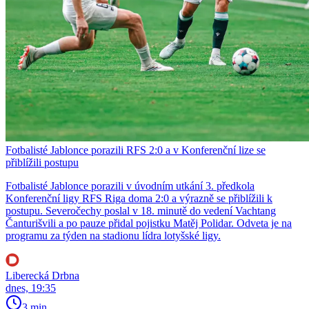
Fotbalisté Jablonce porazili RFS 2:0 a v Konferenční lize se
přiblížili postupu
Fotbalisté Jablonce porazili v úvodním utkání 3. předkola
Konferenční ligy RFS Riga doma 2:0 a výrazně se přiblížili k
postupu. Severočechy poslal v 18. minutě do vedení Vachtang
Čanturišvili a po pauze přidal pojistku Matěj Polidar. Odveta je na
programu za týden na stadionu lídra lotyšské ligy.
Liberecká Drbna
dnes, 19:35
3 min