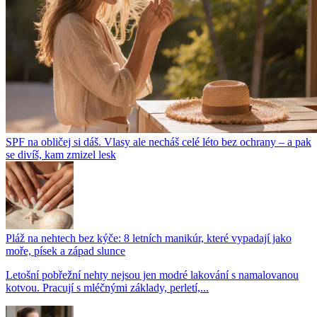
SPF na obličej si dáš. Vlasy ale necháš celé léto bez ochrany – a pak
se divíš, kam zmizel lesk
Pláž na nehtech bez kýče: 8 letních manikúr, které vypadají jako
moře, písek a západ slunce
Letošní pobřežní nehty nejsou jen modré lakování s namalovanou
kotvou. Pracují s mléčnými základy, perletí,...