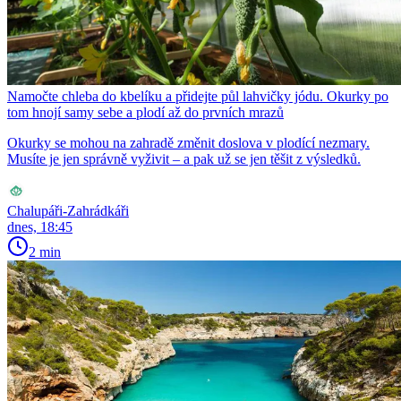
Namočte chleba do kbelíku a přidejte půl lahvičky jódu. Okurky po
tom hnojí samy sebe a plodí až do prvních mrazů
Okurky se mohou na zahradě změnit doslova v plodící nezmary.
Musíte je jen správně vyživit – a pak už se jen těšit z výsledků.
Chalupáři-Zahrádkáři
dnes, 18:45
2 min