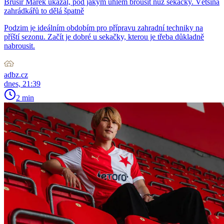
Brusíř Marek ukázal, pod jakým úhlem brousit nůž sekačky. Většina
zahrádkářů to dělá špatně
Podzim je ideálním obdobím pro přípravu zahradní techniky na
příští sezonu. Začít je dobré u sekačky, kterou je třeba důkladně
nabrousit.
adbz.cz
dnes, 21:39
2 min