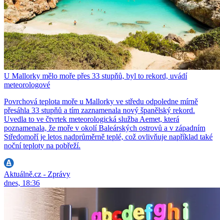
U Mallorky mělo moře přes 33 stupňů, byl to rekord, uvádí
meteorologové
Povrchová teplota moře u Mallorky ve středu odpoledne mírně
přesáhla 33 stupňů a tím zaznamenala nový španělský rekord.
Uvedla to ve čtvrtek meteorologická služba Aemet, která
poznamenala, že moře v okolí Baleárských ostrovů a v západním
Středomoří je letos nadprůměrně teplé, což ovlivňuje například také
noční teploty na pobřeží.
Aktuálně.cz - Zprávy
dnes, 18:36