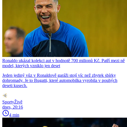
Ronaldo ukázal kolekci aut v hodnotě 700 milionů Kč. Patří mezi ně
model, kterých vzniklo jen deset
Jeden jediný vůz v Ronaldově garáži stojí víc než zbytek sbírky
dohromady. Je to Bugatti, které automobilka vyrobila v pouhých
deseti kusech.
SportyŽivě
dnes, 20:16
4 min