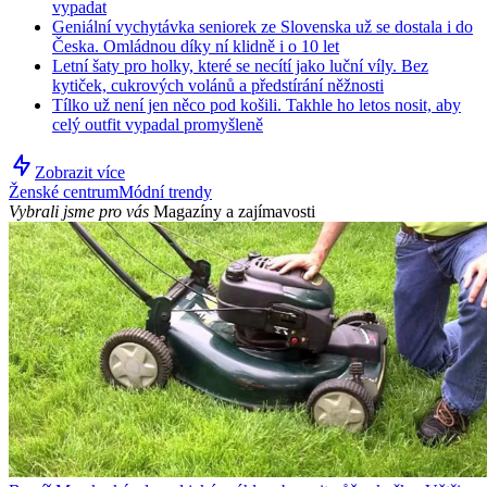
vypadat
Geniální vychytávka seniorek ze Slovenska už se dostala i do
Česka. Omládnou díky ní klidně i o 10 let
Letní šaty pro holky, které se necítí jako luční víly. Bez
kytiček, cukrových volánů a předstírání něžnosti
Tílko už není jen něco pod košili. Takhle ho letos nosit, aby
celý outfit vypadal promyšleně
Zobrazit více
Ženské centrum
Módní trendy
Vybrali jsme pro vás
Magazíny a zajímavosti