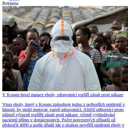
Reklama
V Kongu hrozí mutace eboly, zdravotníci rozšíří zásah proti nákaze
Virus eboly, který v Kongu způsobuje jednu z nejhorších epidemií v
historii, by mohl mutovat, varují zdravotníci. Afričtí odborníci proto
plánují výrazně rozšířit zásah proti nákaze, včetně vyhledávání
pacientů přímo v domácnostech. Počet potvrzených případů už
překročil 4000 a podle úřadů jde o druhou největší epidemii eboly v