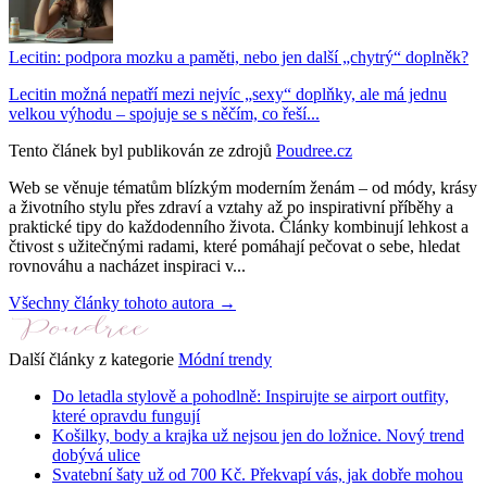
Lecitin: podpora mozku a paměti, nebo jen další „chytrý“ doplněk?
Lecitin možná nepatří mezi nejvíc „sexy“ doplňky, ale má jednu
velkou výhodu – spojuje se s něčím, co řeší...
Tento článek byl publikován ze zdrojů
Poudree.cz
Web se věnuje tématům blízkým moderním ženám – od módy, krásy
a životního stylu přes zdraví a vztahy až po inspirativní příběhy a
praktické tipy do každodenního života. Články kombinují lehkost a
čtivost s užitečnými radami, které pomáhají pečovat o sebe, hledat
rovnováhu a nacházet inspiraci v...
Všechny články tohoto autora →
Další články z kategorie
Módní trendy
Do letadla stylově a pohodlně: Inspirujte se airport outfity,
které opravdu fungují
Košilky, body a krajka už nejsou jen do ložnice. Nový trend
dobývá ulice
Svatební šaty už od 700 Kč. Překvapí vás, jak dobře mohou