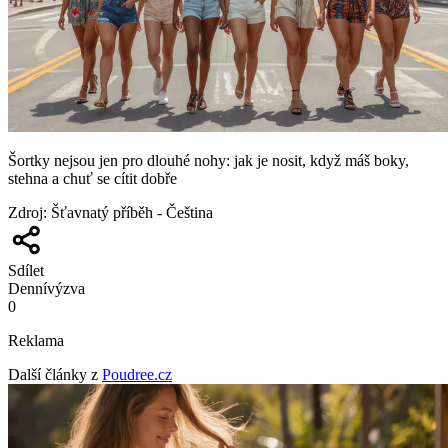
Šortky nejsou jen pro dlouhé nohy: jak je nosit, když máš boky,
stehna a chuť se cítit dobře
Zdroj
:
Šťavnatý příběh - Čeština
Sdílet
Denní
výzva
0
Reklama
Další články z
Poudree.cz