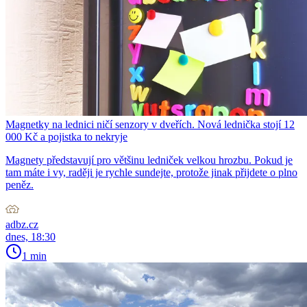
Magnetky na lednici ničí senzory v dveřích. Nová lednička stojí 12
000 Kč a pojistka to nekryje
Magnety představují pro většinu ledniček velkou hrozbu. Pokud je
tam máte i vy, raději je rychle sundejte, protože jinak přijdete o plno
peněz.
adbz.cz
dnes, 18:30
1 min