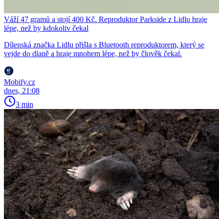
Váží 47 gramů a stojí 400 Kč. Reproduktor Parkside z Lidlu hraje
lépe, než by kdokoliv čekal
Dílenská značka Lidlu přišla s Bluetooth reproduktorem, který se
vejde do dlaně a hraje mnohem lépe, než by člověk čekal.
Mobify.cz
dnes, 21:08
3 min