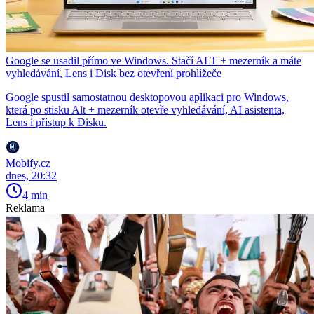
Google se usadil přímo ve Windows. Stačí ALT + mezerník a máte
vyhledávání, Lens i Disk bez otevření prohlížeče
Google spustil samostatnou desktopovou aplikaci pro Windows,
která po stisku Alt + mezerník otevře vyhledávání, AI asistenta,
Lens i přístup k Disku.
Mobify.cz
dnes, 20:32
4 min
Reklama