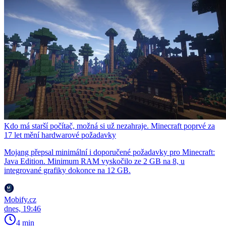
Kdo má starší počítač, možná si už nezahraje. Minecraft poprvé za
17 let mění hardwarové požadavky
Mojang přepsal minimální i doporučené požadavky pro Minecraft:
Java Edition. Minimum RAM vyskočilo ze 2 GB na 8, u
integrované grafiky dokonce na 12 GB.
Mobify.cz
dnes, 19:46
4 min