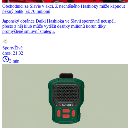
Obchodníci ze Slavie v akci. Z nechtěného Hashioky může kápnout
pěkný balík, až 70 milionů
Japonský obránce Daiki Hashioka ve Slavii sportovně neuspěl,
přesto z něj klub může vytěžit desítky milionů korun díky
promyšlené smluvní strategii.
SportyŽivě
dnes, 21:32
3 min