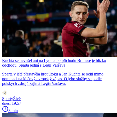
Kuchta se nevešel ani na Lyon a po příchodu Brunese je blízko
odchodu. Sparta jedná s Legií Varšava
Sparta v létě přestavěla hrot útoku a Jan Kuchta se ocitl mimo
nominaci na klíčový evropský zápas. O jeho služby se podle
polských zdrojů zajímá Legia Varšava.
SportyŽivě
dnes, 19:57
3 min