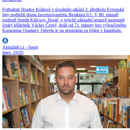
Fotbalisté Hradce Králové v úvodním utkání 3. předkola Evropské
ligy podlehli doma favorizovanému Besiktasi 0:1. V 80. minutě
rozhodl Semih Kilicsoy. Hosté, v jejichž základní sestavě nastoupil
český křídelník Václav Černý, hráli od 71. minuty bez vyloučeného
Kassouma Ouattary. Odveta je na programu za týden v Istanbulu.
Aktuálně.cz - Sport
dnes, 19:05