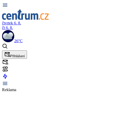
čtvrtek 6. 8.
čt 6. 8.
26°C
Přihlášení
Reklama