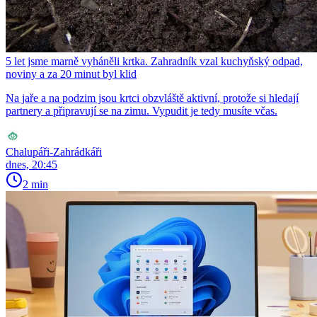
5 let jsme marně vyháněli krtka. Zahradník vzal kuchyňský odpad,
noviny a za 20 minut byl klid
Na jaře a na podzim jsou krtci obzvláště aktivní, protože si hledají
partnery a připravují se na zimu. Vypudit je tedy musíte včas.
Chalupáři-Zahrádkáři
dnes, 20:45
2 min