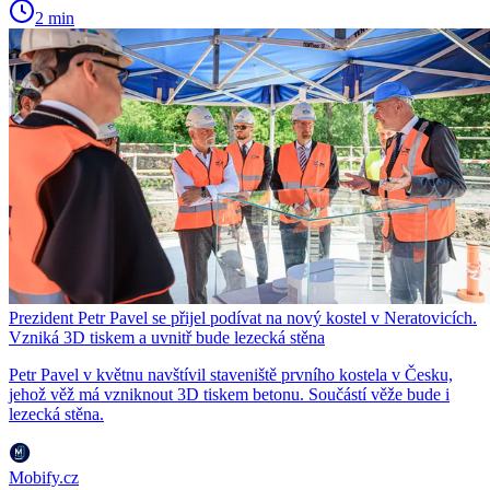
2 min
Prezident Petr Pavel se přijel podívat na nový kostel v Neratovicích.
Vzniká 3D tiskem a uvnitř bude lezecká stěna
Petr Pavel v květnu navštívil staveniště prvního kostela v Česku,
jehož věž má vzniknout 3D tiskem betonu. Součástí věže bude i
lezecká stěna.
Mobify.cz