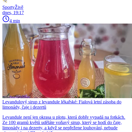
SportyŽivě
dnes, 19:17
4 min
Levandulový sirup z levandule lékařské: Fialová letní zásoba do
limonády, čaje i dezertů
Levandule není jen okrasa u plotu, která dobře vypadá na fotkách.
Ze 100 gramů květů uděláte voňavý sirup, který se hodí do čaje,
limonády i na dezerty, a když se nepřežene louhování, nebude