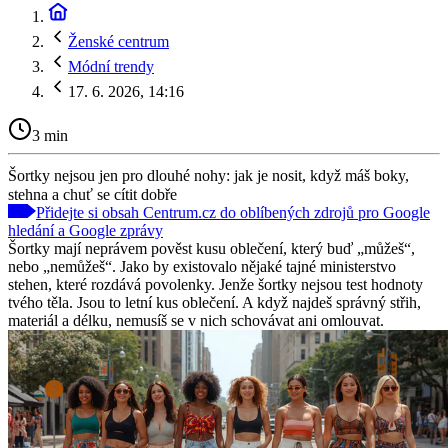
Ženské centrum
Módní trendy
17. 6. 2026, 14:16
3 min
Šortky nejsou jen pro dlouhé nohy: jak je nosit, když máš boky,
stehna a chuť se cítit dobře
Přidejte si obsah Centrum.cz do oblíbených zdrojů pro Google
hledání a Google zprávy
Šortky mají neprávem pověst kusu oblečení, který buď „můžeš“,
nebo „nemůžeš“. Jako by existovalo nějaké tajné ministerstvo
stehen, které rozdává povolenky. Jenže šortky nejsou test hodnoty
tvého těla. Jsou to letní kus oblečení. A když najdeš správný střih,
materiál a délku, nemusíš se v nich schovávat ani omlouvat.