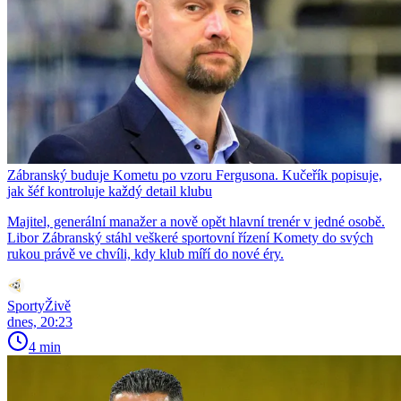
Zábranský buduje Kometu po vzoru Fergusona. Kučeřík popisuje,
jak šéf kontroluje každý detail klubu
Majitel, generální manažer a nově opět hlavní trenér v jedné osobě.
Libor Zábranský stáhl veškeré sportovní řízení Komety do svých
rukou právě ve chvíli, kdy klub míří do nové éry.
SportyŽivě
dnes, 20:23
4 min