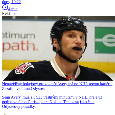
dnes, 19:22
4 min
Reklama
Nenáviděný hokejový provokatér Avery má po NHL novou kariéru.
Zazářil i ve filmu Odyssea
Sean Avery, muž s 1 533 trestnými minutami v NHL, hraje už
potřetí ve filmu Christophera Nolana. Tentokrát jako člen
Odysseovy posádky.