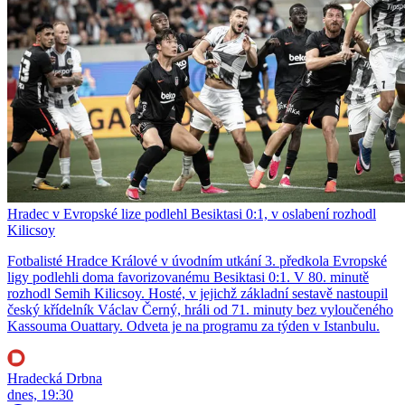
Hradec v Evropské lize podlehl Besiktasi 0:1, v oslabení rozhodl
Kilicsoy
Fotbalisté Hradce Králové v úvodním utkání 3. předkola Evropské
ligy podlehli doma favorizovanému Besiktasi 0:1. V 80. minutě
rozhodl Semih Kilicsoy. Hosté, v jejichž základní sestavě nastoupil
český křídelník Václav Černý, hráli od 71. minuty bez vyloučeného
Kassouma Ouattary. Odveta je na programu za týden v Istanbulu.
Hradecká Drbna
dnes, 19:30