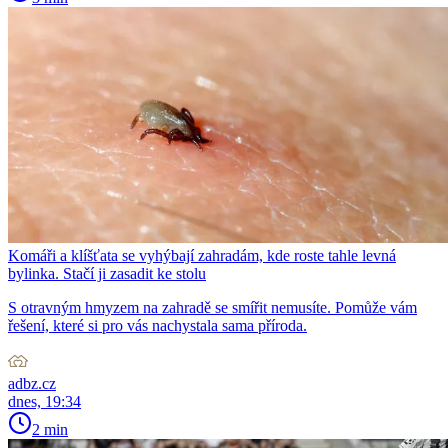
Komáři a klíšťata se vyhýbají zahradám, kde roste tahle levná
bylinka. Stačí ji zasadit ke stolu
S otravným hmyzem na zahradě se smířit nemusíte. Pomůže vám
řešení, které si pro vás nachystala sama příroda.
adbz.cz
dnes, 19:34
2 min