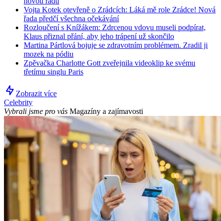
novou řadu
Vojta Kotek otevřeně o Zrádcích: Láká mě role Zrádce! Nová
řada předčí všechna očekávání
Rozloučení s Knížákem: Zdrcenou vdovu museli podpírat,
Klaus přiznal přání, aby jeho trápení už skončilo
Martina Pártlová bojuje se zdravotním problémem. Zradil ji
mozek na pódiu
Zpěvačka Charlotte Gott zveřejnila videoklip ke svému
třetímu singlu Paris
Zobrazit více
Celebrity
Vybrali jsme pro vás
Magazíny a zajímavosti