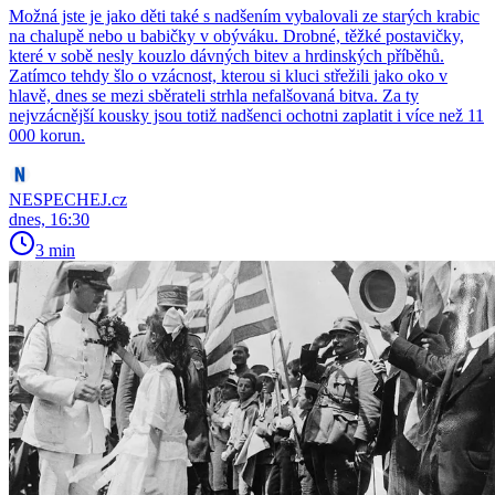
Možná jste je jako děti také s nadšením vybalovali ze starých krabic
na chalupě nebo u babičky v obýváku. Drobné, těžké postavičky,
které v sobě nesly kouzlo dávných bitev a hrdinských příběhů.
Zatímco tehdy šlo o vzácnost, kterou si kluci střežili jako oko v
hlavě, dnes se mezi sběrateli strhla nefalšovaná bitva. Za ty
nejvzácnější kousky jsou totiž nadšenci ochotni zaplatit i více než 11
000 korun.
NESPECHEJ.cz
dnes, 16:30
3 min