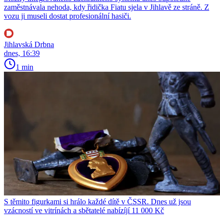
zaměstnávala nehoda, kdy řidička Fiatu sjela v Jihlavě ze stráně. Z
vozu ji museli dostat profesionální hasiči.
Jihlavská Drbna
dnes, 16:39
1 min
S těmito figurkami si hrálo každé dítě v ČSSR. Dnes už jsou
vzácností ve vitrínách a sbětatelé nabízíjí 11 000 Kč