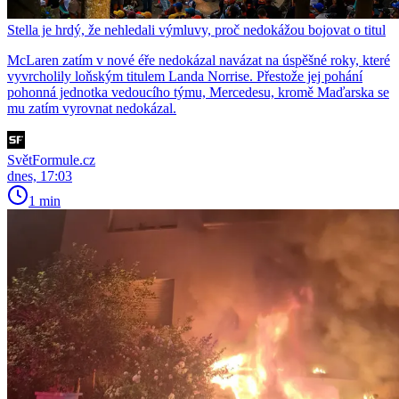
Stella je hrdý, že nehledali výmluvy, proč nedokážou bojovat o titul
McLaren zatím v nové éře nedokázal navázat na úspěšné roky, které
vyvrcholily loňským titulem Landa Norrise. Přestože jej pohání
pohonná jednotka vedoucího týmu, Mercedesu, kromě Maďarska se
mu zatím vyrovnat nedokázal.
SvětFormule.cz
dnes, 17:03
1 min