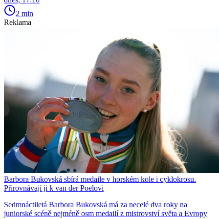
2 min
Reklama
Barbora Bukovská sbírá medaile v horském kole i cyklokrosu.
Přirovnávají ji k van der Poelovi
Sedmnáctiletá Barbora Bukovská má za necelé dva roky na
juniorské scéně nejméně osm medailí z mistrovství světa a Evropy