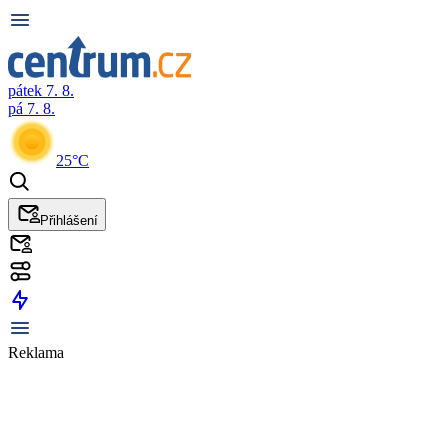
pátek 7. 8.
pá 7. 8.
25°C
Přihlášení
Reklama