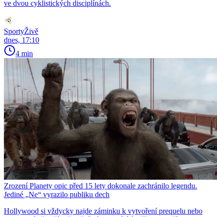
ve dvou cyklistických disciplínách.
SportyŽivě
dnes, 17:10
4 min
Zrození Planety opic před 15 lety dokonale zachránilo legendu.
Jediné „Ne“ vyrazilo publiku dech
Hollywood si vždycky najde záminku k vytvoření prequelu nebo