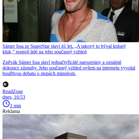
Sámer Issa ze SuperStar slaví 41 let. „A takový to býval krásný
kluk,“ reagují lidé na jeho současný vzhled
Zpěvák Sámer Issa slaví jednačtyřicáté narozeniny a oznámil
dokonce zásnuby. Jeho současný vzhled ovšem na internetu vyvolal
bouřlivou debatu o stopách minulosti.
ReadZone
dnes, 16:53
2 min
Reklama