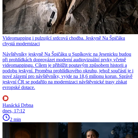
Videomapping i pulzující srdcová chodba. Jeskyně Na Špičáku
chystá modernizaci
Návštěvníky jeskyně Na Špičáku u Supíkovic na Jesenicku budou
při prohlídkách doprovázet moderní audiovizuální prvky včetně
videomappingu. Cílem je přiblížit poutavým způsobem historii a
podobu jeskyní. Proměna prohlídkového okruhu, jehož součástí je i
nové zázemí pro návštěvníky, vyjde na 18,6 milionu korun. Správě
jeskyní ČR se podařilo na modernizaci návštěvnické trasy získat
evropské dotace.
Hanácká Drbna
dnes, 17:12
2 min