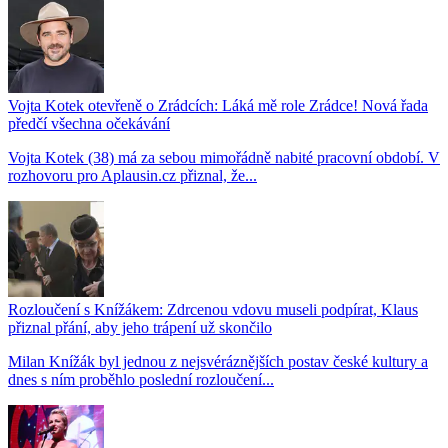
Vojta Kotek otevřeně o Zrádcích: Láká mě role Zrádce! Nová řada
předčí všechna očekávání
Vojta Kotek (38) má za sebou mimořádně nabité pracovní období. V
rozhovoru pro Aplausin.cz přiznal, že...
Rozloučení s Knížákem: Zdrcenou vdovu museli podpírat, Klaus
přiznal přání, aby jeho trápení už skončilo
Milan Knížák byl jednou z nejsvéráznějších postav české kultury a
dnes s ním proběhlo poslední rozloučení...