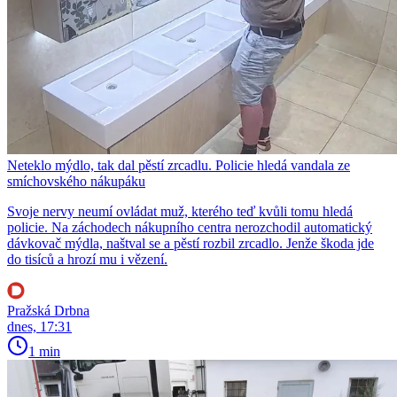
Neteklo mýdlo, tak dal pěstí zrcadlu. Policie hledá vandala ze
smíchovského nákupáku
Svoje nervy neumí ovládat muž, kterého teď kvůli tomu hledá
policie. Na záchodech nákupního centra nerozchodil automatický
dávkovač mýdla, naštval se a pěstí rozbil zrcadlo. Jenže škoda jde
do tisíců a hrozí mu i vězení.
Pražská Drbna
dnes, 17:31
1 min