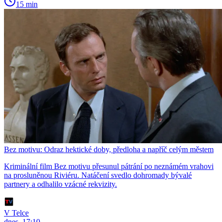
15 min
Bez motivu: Odraz hektické doby, předloha a napříč celým městem
Kriminální film Bez motivu přesunul pátrání po neznámém vrahovi
na prosluněnou Riviéru. Natáčení svedlo dohromady bývalé
partnery a odhalilo vzácné rekvizity.
V Telce
dnes, 17:10