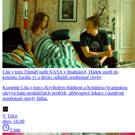
Lítá v tom: Filmaři našli NASA v Bratislavě, Hádek usedl do
kokpitu Apolla 11 a diváci odhalili zeměpisné chyby
Komedie Lítá v tom s Kryštofem Hádkem a Kristínou Svarinskou
ukrývá řadu produkčních perliček, překvapivé lokace i úsměvné
zeměpisné omyly štábu.
V Telce
dnes, 16:49
3 min