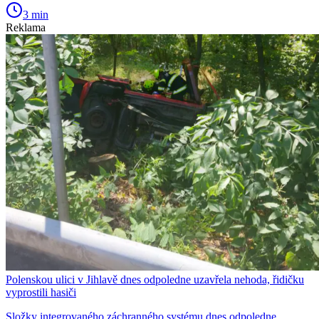
3 min
Reklama
Polenskou ulici v Jihlavě dnes odpoledne uzavřela nehoda, řidičku
vyprostili hasiči
Složky integrovaného záchranného systému dnes odpoledne