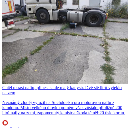
Chtěl ukrást naftu, přinesl si ale malý kanystr. Dvě stě litrů vyteklo
na zem
Neznámý zloděj vyrazil na Suchdolsku pro motorovou naftu z
kamionu. Místo velkého úlovku po něm však zůstalo přibližně 200
litrů nafty na zemi, zapomenutý kanistr a škoda téměř 20 tisíc korun.