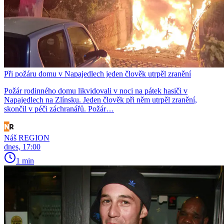
Při požáru domu v Napajedlech jeden člověk utrpěl zranění
Požár rodinného domu likvidovali v noci na pátek hasiči v
Napajedlech na Zlínsku. Jeden člověk při něm utrpěl zranění,
skončil v péči záchranářů. Požár…
Náš REGION
dnes, 17:00
1 min