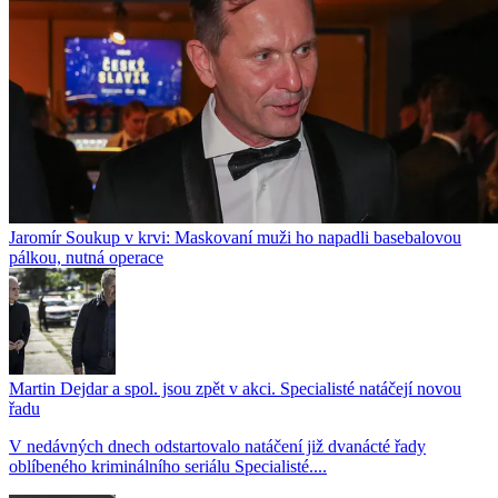
Jaromír Soukup v krvi: Maskovaní muži ho napadli basebalovou
pálkou, nutná operace
Martin Dejdar a spol. jsou zpět v akci. Specialisté natáčejí novou
řadu
V nedávných dnech odstartovalo natáčení již dvanácté řady
oblíbeného kriminálního seriálu Specialisté....