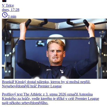
V Telce
dnes, 17:28
3 min
Brankář Kinský dostal nálepku, kterou by si možná nepřál.
Nejsebevědomější hráč Premier League
Profilový text The Athletic z 3. srpna 2026 označil Antonína
Kinského za hráče, vedle kterého je těžké v celé Premier League
najít někoho sebevědomějšího.