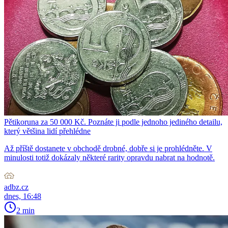
Pětikoruna za 50 000 Kč. Poznáte ji podle jednoho jediného detailu,
který většina lidí přehlédne
Až příště dostanete v obchodě drobné, dobře si je prohlédněte. V
minulosti totiž dokázaly některé rarity opravdu nabrat na hodnotě.
adbz.cz
dnes, 16:48
2 min