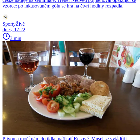
české naděje na semifinále. Trenér Nedvěd pojmenoval opakující se
vzorec: po inkasovaném gólu se hra na čtvrt hodiny rozpadla.
SportyŽivě
dnes, 17:22
3 min
Plivou a močí nám do jídla, naříkají Rusové. Musel se vyjádřit i