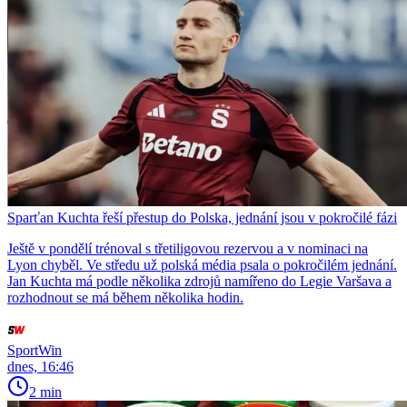
Sparťan Kuchta řeší přestup do Polska, jednání jsou v pokročilé fázi
Ještě v pondělí trénoval s třetiligovou rezervou a v nominaci na
Lyon chyběl. Ve středu už polská média psala o pokročilém jednání.
Jan Kuchta má podle několika zdrojů namířeno do Legie Varšava a
rozhodnout se má během několika hodin.
SportWin
dnes, 16:46
2 min