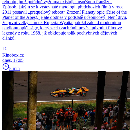
rebootu, jímž pořádně vyždímá existující úspěšnou franšízu.
Způsob, jakým se k vrstevnaté mytologii předchozích filmů v roce
2011 postavil „prequelový reboot“ Zrození Planety opic (Rise of the
Planet of the Apes), je ale dodnes v podstatě učebnicový. Není divu,
že první velký snímek Ruperta Wyatta položil základ modernímu
pavilonu opičí ságy, který zcela zachránil pověst původní filmové
legendy z roku 1968, již obklopuje tolik pochybných dějových
článků.
Kinobox.cz
dnes, 17:05
8 min