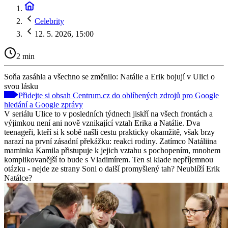
Celebrity
12. 5. 2026, 15:00
2 min
Soňa zasáhla a všechno se změnilo: Natálie a Erik bojují v Ulici o
svou lásku
Přidejte si obsah Centrum.cz do oblíbených zdrojů pro Google
hledání a Google zprávy
V seriálu Ulice to v posledních týdnech jiskří na všech frontách a
výjimkou není ani nově vznikající vztah Erika a Natálie. Dva
teenageři, kteří si k sobě našli cestu prakticky okamžitě, však brzy
narazí na první zásadní překážku: reakci rodiny. Zatímco Natáliina
maminka Kamila přistupuje k jejich vztahu s pochopením, mnohem
komplikovanější to bude s Vladimírem. Ten si klade nepříjemnou
otázku - nejde ze strany Soni o další promyšlený tah? Neublíží Erik
Natálce?