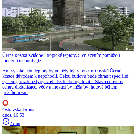
Černá kostka zvládne i tropické teploty. S chlazením pomůžou
moderní technologie
Ani vysoké letní teploty by neměly být v nové ostravské Černé
kostce důvodem k nepohodlí. Celou budovu bude chránit speciální
systémy, rozdílné typy skel i 68 hlubinných vrtů. Stavba nového
centra digitalizace, vědy a inovací by měla být hotová během
příštího roku.
Ostravská Drbna
dnes, 16:53
2 min