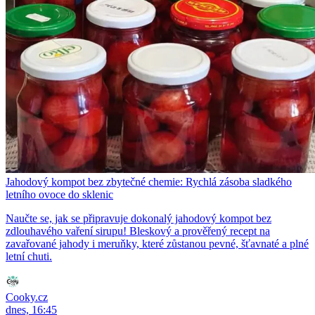
Jahodový kompot bez zbytečné chemie: Rychlá zásoba sladkého
letního ovoce do sklenic
Naučte se, jak se připravuje dokonalý jahodový kompot bez
zdlouhavého vaření sirupu! Bleskový a prověřený recept na
zavařované jahody i meruňky, které zůstanou pevné, šťavnaté a plné
letní chuti.
Cooky.cz
dnes, 16:45