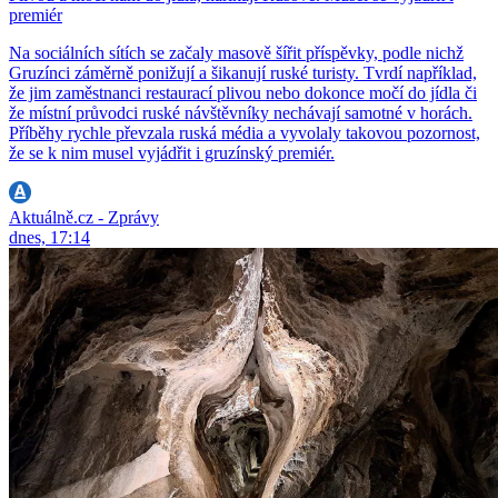
premiér
Na sociálních sítích se začaly masově šířit příspěvky, podle nichž
Gruzínci záměrně ponižují a šikanují ruské turisty. Tvrdí například,
že jim zaměstnanci restaurací plivou nebo dokonce močí do jídla či
že místní průvodci ruské návštěvníky nechávají samotné v horách.
Příběhy rychle převzala ruská média a vyvolaly takovou pozornost,
že se k nim musel vyjádřit i gruzínský premiér.
Aktuálně.cz - Zprávy
dnes, 17:14