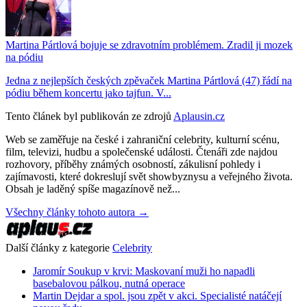
Martina Pártlová bojuje se zdravotním problémem. Zradil ji mozek
na pódiu
Jedna z nejlepších českých zpěvaček Martina Pártlová (47) řádí na
pódiu během koncertu jako tajfun. V...
Tento článek byl publikován ze zdrojů
Aplausin.cz
Web se zaměřuje na české i zahraniční celebrity, kulturní scénu,
film, televizi, hudbu a společenské události. Čtenáři zde najdou
rozhovory, příběhy známých osobností, zákulisní pohledy i
zajímavosti, které dokreslují svět showbyznysu a veřejného života.
Obsah je laděný spíše magazínově než...
Všechny články tohoto autora →
Další články z kategorie
Celebrity
Jaromír Soukup v krvi: Maskovaní muži ho napadli
basebalovou pálkou, nutná operace
Martin Dejdar a spol. jsou zpět v akci. Specialisté natáčejí