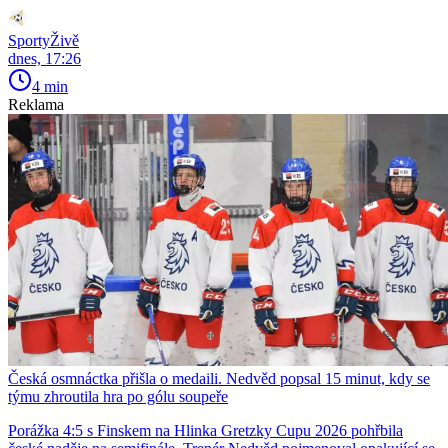
SportyŽivě
dnes, 17:26
4 min
Reklama
Česká osmnáctka přišla o medaili. Nedvěd popsal 15 minut, kdy se
týmu zhroutila hra po gólu soupeře
Porážka 4:5 s Finskem na Hlinka Gretzky Cupu 2026 pohřbila