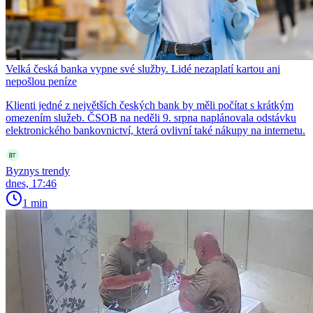
Velká česká banka vypne své služby. Lidé nezaplatí kartou ani
nepošlou peníze
Klienti jedné z největších českých bank by měli počítat s krátkým
omezením služeb. ČSOB na neděli 9. srpna naplánovala odstávku
elektronického bankovnictví, která ovlivní také nákupy na internetu.
Byznys trendy
dnes, 17:46
1 min