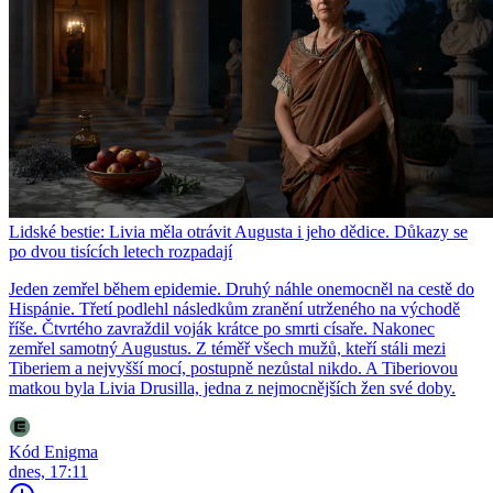
Lidské bestie: Livia měla otrávit Augusta i jeho dědice. Důkazy se
po dvou tisících letech rozpadají
Jeden zemřel během epidemie. Druhý náhle onemocněl na cestě do
Hispánie. Třetí podlehl následkům zranění utrženého na východě
říše. Čtvrtého zavraždil voják krátce po smrti císaře. Nakonec
zemřel samotný Augustus. Z téměř všech mužů, kteří stáli mezi
Tiberiem a nejvyšší mocí, postupně nezůstal nikdo. A Tiberiovou
matkou byla Livia Drusilla, jedna z nejmocnějších žen své doby.
Kód Enigma
dnes, 17:11