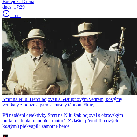
Budějcká Drbna
dnes, 17:29
1 min
Smrt na Nilu: Herci bojovali s 54stupňovým vedrem, kostýmy
vznikaly z nouze a parník musely táhnout čluny
Při natáčení detektivky Smrt na Nilu štáb bojoval s obrovským
horkem i hlukem lodních motorů. Zvláštní původ filmových
kostýmů překvapil i samotné herce.