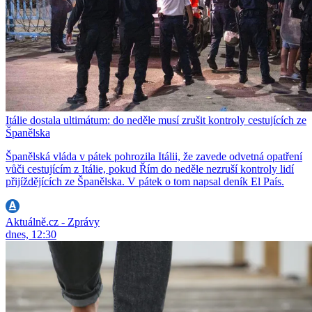
Itálie dostala ultimátum: do neděle musí zrušit kontroly cestujících ze
Španělska
Španělská vláda v pátek pohrozila Itálii, že zavede odvetná opatření
vůči cestujícím z Itálie, pokud Řím do neděle nezruší kontroly lidí
přijíždějících ze Španělska. V pátek o tom napsal deník El País.
Aktuálně.cz - Zprávy
dnes, 12:30