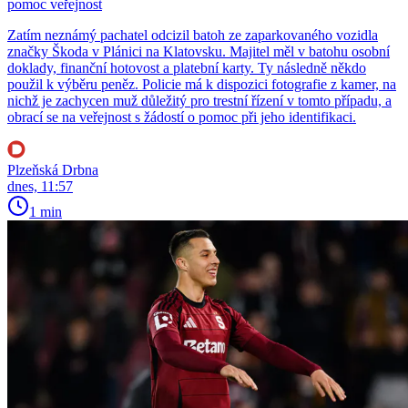
pomoc veřejnost
Zatím neznámý pachatel odcizil batoh ze zaparkovaného vozidla
značky Škoda v Plánici na Klatovsku. Majitel měl v batohu osobní
doklady, finanční hotovost a platební karty. Ty následně někdo
použil k výběru peněz. Policie má k dispozici fotografie z kamer, na
nichž je zachycen muž důležitý pro trestní řízení v tomto případu, a
obrací se na veřejnost s žádostí o pomoc při jeho identifikaci.
Plzeňská Drbna
dnes, 11:57
1 min