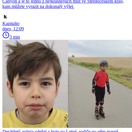
Canyon a je to jedno z nejkrásnějších míst ve Středočeském kraji,
kam můžete vyrazit na dokonalý výlet.
Kapitalio
dnes, 12:09
3 min
Devítiletý autista odešel z bytu na Letné, rodiče po něm marně