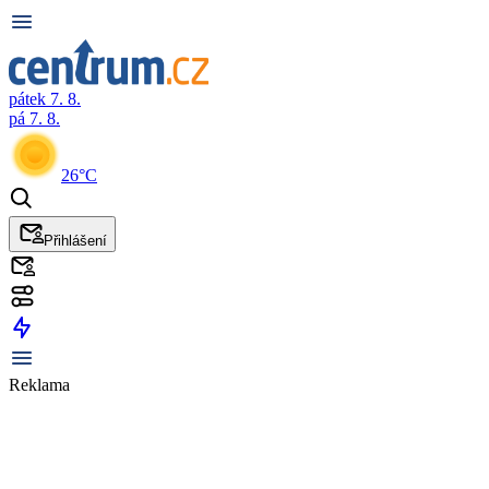
pátek 7. 8.
pá 7. 8.
26°C
Přihlášení
Reklama