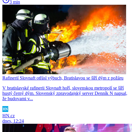
3 min
Rafinerií Slovnaft otřásl výbuch, Bratislavou se šíří dým z požáru
V bratislavské rafinerii Slovnaft hoří, slovenskou metropolí se šíří
hustý černý dým. Slovenský zpravodajský server Denník N napsal,
že budovami v...
HN.cz
dnes, 12:24