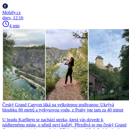
Mobify.cz
dnes, 12:16
4 min
Český Grand Canyon láká na velkolepou podívanou: Ukrývá
hloubku 80 metrů a tyrkysovou vodu, z Prahy jste tam za 40 minut
U hradu Karlštejn se nachází stezka, která vás dovede k
nádhernému místu, o němž neví každý. Přezdívá se mu český Grand