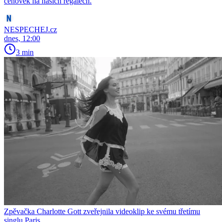
cenovek na našich regálech.
NESPECHEJ.cz
dnes, 12:00
3 min
Zpěvačka Charlotte Gott zveřejnila videoklip ke svému třetímu
singlu Paris