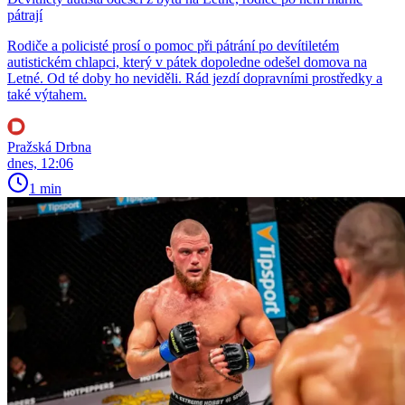
pátrají
Rodiče a policisté prosí o pomoc při pátrání po devítiletém
autistickém chlapci, který v pátek dopoledne odešel domova na
Letné. Od té doby ho neviděli. Rád jezdí dopravními prostředky a
také výtahem.
Pražská Drbna
dnes, 12:06
1 min