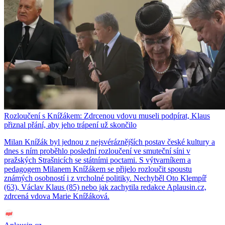
Rozloučení s Knížákem: Zdrcenou vdovu museli podpírat, Klaus
přiznal přání, aby jeho trápení už skončilo
Milan Knížák byl jednou z nejsvéráznějších postav české kultury a
dnes s ním proběhlo poslední rozloučení ve smuteční síni v
pražských Strašnicích se státními poctami. S výtvarníkem a
pedagogem Milanem Knížákem se přijelo rozloučit spoustu
známých osobností i z vrcholné politiky. Nechyběl Oto Klempíř
(63), Václav Klaus (85) nebo jak zachytila redakce Aplausin.cz,
zdrcená vdova Marie Knížáková.