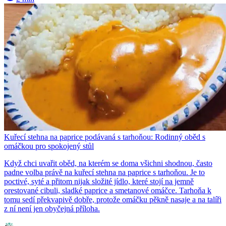
Kuřecí stehna na paprice podávaná s tarhoňou: Rodinný oběd s
omáčkou pro spokojený stůl
Když chci uvařit oběd, na kterém se doma všichni shodnou, často
padne volba právě na kuřecí stehna na paprice s tarhoňou. Je to
poctivé, syté a přitom nijak složité jídlo, které stojí na jemně
orestované cibuli, sladké paprice a smetanové omáčce. Tarhoňa k
tomu sedí překvapivě dobře, protože omáčku pěkně nasaje a na talíři
z ní není jen obyčejná příloha.