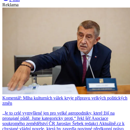
Reklama
Komentář: Mlha kulturních válek kryje přípravu velkých politických
změn
„Je to celé vymyšlené jen pro velké agropodniky, které žijí na
pronajaté půdě. Jsme kategoricky proti,“ řekl šéf Asociace
soukromého zemědělství ČR Jaroslav Šebek redakci Aktuálně.cz k
chystané vládní novele, která by zavedla povinné předkupní právo