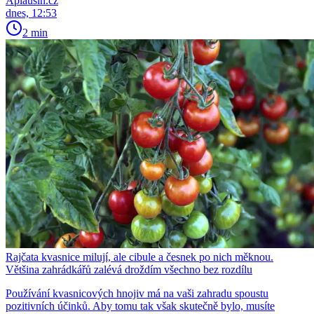
Aplausin.cz
dnes, 12:53
2 min
Rajčata kvasnice milují, ale cibule a česnek po nich měknou.
Většina zahrádkářů zalévá droždím všechno bez rozdílu
Používání kvasnicových hnojiv má na vaši zahradu spoustu
pozitivních účinků. Aby tomu tak však skutečně bylo, musíte