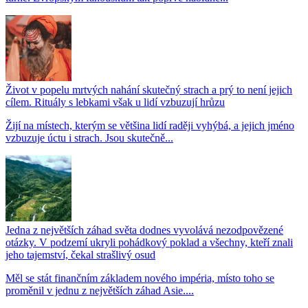
Život v popelu mrtvých nahání skutečný strach a prý to není jejich
cílem. Rituály s lebkami však u lidí vzbuzují hrůzu
Žijí na místech, kterým se většina lidí raději vyhýbá, a jejich jméno
vzbuzuje úctu i strach. Jsou skutečně...
Jedna z největších záhad světa dodnes vyvolává nezodpovězené
otázky. V podzemí ukryli pohádkový poklad a všechny, kteří znali
jeho tajemství, čekal strašlivý osud
Měl se stát finančním základem nového impéria, místo toho se
proměnil v jednu z největších záhad Asie....