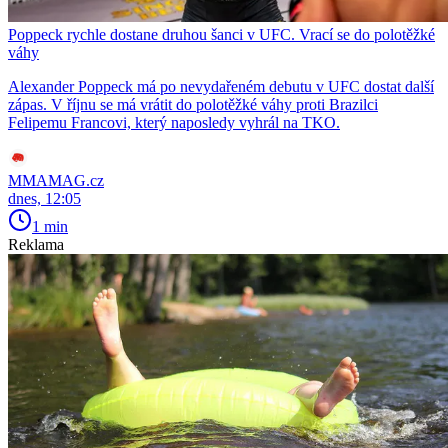
Poppeck rychle dostane druhou šanci v UFC. Vrací se do polotěžké
váhy
Alexander Poppeck má po nevydařeném debutu v UFC dostat další
zápas. V říjnu se má vrátit do polotěžké váhy proti Brazilci
Felipemu Francovi, který naposledy vyhrál na TKO.
MMAMAG.cz
dnes, 12:05
1 min
Reklama