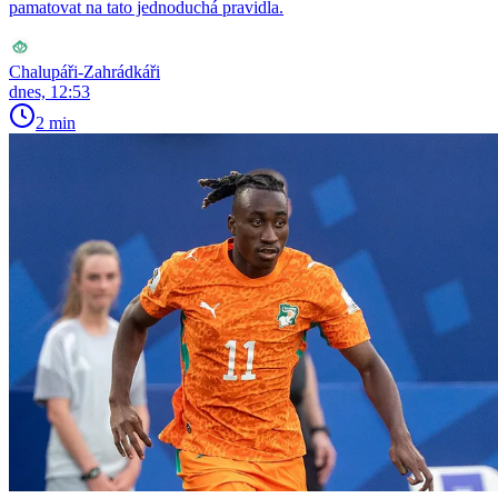
pamatovat na tato jednoduchá pravidla.
Chalupáři-Zahrádkáři
dnes, 12:53
2 min