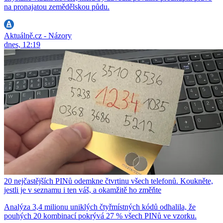
na pronajatou zemědělskou půdu.
Aktuálně.cz - Názory
dnes, 12:19
20 nejčastějších PINů odemkne čtvrtinu všech telefonů. Koukněte,
jestli je v seznamu i ten váš, a okamžitě ho změňte
Analýza 3,4 milionu uniklých čtyřmístných kódů odhalila, že
pouhých 20 kombinací pokrývá 27 % všech PINů ve vzorku.