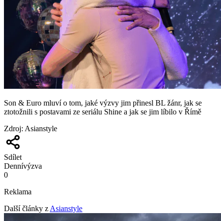
Son & Euro mluví o tom, jaké výzvy jim přinesl BL žánr, jak se
ztotožnili s postavami ze seriálu Shine a jak se jim líbilo v Římě
Zdroj
:
Asianstyle
Sdílet
Denní
výzva
0
Reklama
Další články z
Asianstyle