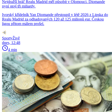
Nejdražší hráč Realu Madrid měl působit v Olomouci. Diomande
nyní stojí tři miliardy.
Ivorský křídelník Yan Diomande přestoupil v létě 2026 z Lipska do
Realu Madrid za odhadovaných 120 až 125 milionů eur. Českou
ligou přitom málem prošel.
SportyŽivě
dnes, 12:48
4 min