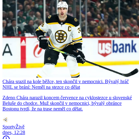
Chára srazil na kole běžce, ten skončil v nemocnici. Bývalý hráč
NHL se brání: Neměl na stezce co dělat
Zdeno Chára narazil koncem července na cyklostezce u slovenské
Beluše do chodce. Muž skončil v nemocnici, bývalý obránce
Bostonu tvrdí, že na trase neměl co dělat.
SportyŽivě
dnes, 12:28