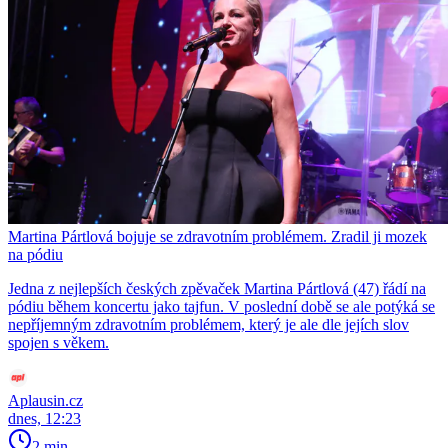
Martina Pártlová bojuje se zdravotním problémem. Zradil ji mozek
na pódiu
Jedna z nejlepších českých zpěvaček Martina Pártlová (47) řádí na
pódiu během koncertu jako tajfun. V poslední době se ale potýká se
nepříjemným zdravotním problémem, který je ale dle jejích slov
spojen s věkem.
Aplausin.cz
dnes, 12:23
2 min