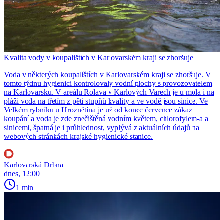
Kvalita vody v koupalištích v Karlovarském kraji se zhoršuje
Voda v některých koupalištích v Karlovarském kraji se zhoršuje. V
tomto týdnu hygienici kontrolovaly vodní plochy s provozovatelem
na Karlovarsku. V areálu Rolava v Karlových Varech je u mola i na
pláži voda na třetím z pěti stupňů kvality a ve vodě jsou sinice. Ve
Velkém rybníku u Hroznětína je už od konce července zákaz
koupání a voda je zde znečištěná vodním květem, chlorofylem-a a
sinicemi, špatná je i průhlednost, vyplývá z aktuálních údajů na
webových stránkách krajské hygienické stanice.
Karlovarská Drbna
dnes, 12:00
1 min