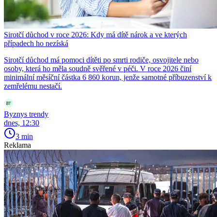
Sirotčí důchod v roce 2026: Kdy má dítě nárok a ve kterých
případech ho nezíská
Sirotčí důchod má pomoci dítěti po smrti rodiče, osvojitele nebo
osoby, která ho měla soudně svěřené v péči. V roce 2026 činí
minimální měsíční částka 6 860 korun, jenže samotné příbuzenství k
zemřelému nestačí.
Byznys trendy
dnes, 12:30
3 min
Reklama