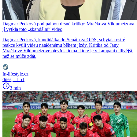
Dagmar Pecková pod palbou drsné kritiky: Mračková Vildumetzová
jí vytkla toto „skandální“ video
Dagmar Pecková, kandidátka do Senátu za ODS, schytala ostré
reakce kvůli videu natáčenému během jízdy. Kritika od Jany
Mračkové Vildumetzové otevřela téma, které je v kampani citlivější,
než se může zdát.
In-lifestyle.cz
dnes, 11:51
3 min