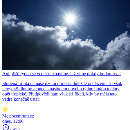
Ani příští týden se veder nezbavíme. Už víme dokdy budou trvat
Studená fronta na naše území přinesla důležité ochlazení. To však
nevydrží dlouho a hned s nástupem nového týdne budou teploty
opět tropické. Předpovědi nám však již říkají, kdy by měla tato
vedra konečně ustat.
Meteocentrum.cz
dnes, 12:00
2 min