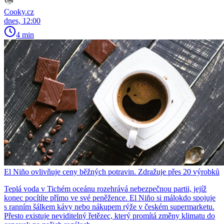
Cooky.cz
dnes, 12:00
4 min
El Niño ovlivňuje ceny běžných potravin. Zdražuje přes 20 výrobků
Teplá voda v Tichém oceánu rozehrává nebezpečnou partii, jejíž
konec pocítíte přímo ve své peněžence. El Niño si málokdo spojuje
s ranním šálkem kávy nebo nákupem rýže v českém supermarketu.
Přesto existuje neviditelný řetězec, který promítá změny klimatu do