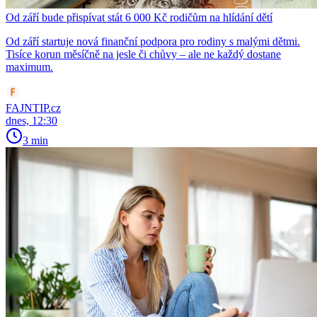
Od září bude přispívat stát 6 000 Kč rodičům na hlídání dětí
Od září startuje nová finanční podpora pro rodiny s malými dětmi.
Tisíce korun měsíčně na jesle či chůvy – ale ne každý dostane
maximum.
FAJNTIP.cz
dnes, 12:30
3 min