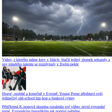
Video, z kterého tuhne krev v žilách: Stačil jediný zlomek sekundy a
sny mladého talentu se rozplynuly v živém pekle
Hravé, osobité a konečně v Evropě. Young Posse představí svůj
jedinečný old-school hip hop a funkové rytmy
Pětičlenná K-popová skupina oznámila své vůbec první evropské
turné. Evropským fanouškům tak poprvé nabídne...