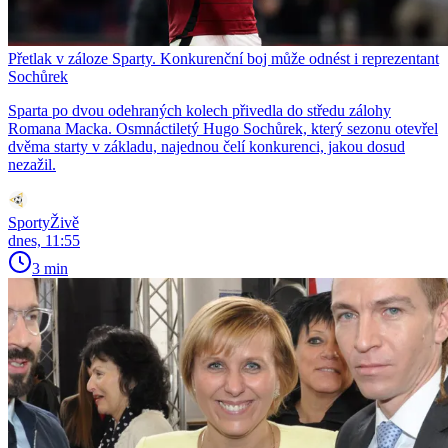
Přetlak v záloze Sparty. Konkurenční boj může odnést i reprezentant
Sochůrek
Sparta po dvou odehraných kolech přivedla do středu zálohy
Romana Macka. Osmnáctiletý Hugo Sochůrek, který sezonu otevřel
dvěma starty v základu, najednou čelí konkurenci, jakou dosud
nezažil.
SportyŽivě
dnes, 11:55
3 min