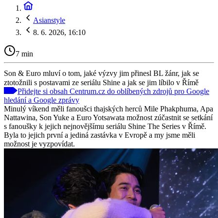
Asianstyle
8. 6. 2026, 16:10
7 min
Son & Euro mluví o tom, jaké výzvy jim přinesl BL žánr, jak se
ztotožnili s postavami ze seriálu Shine a jak se jim líbilo v Římě
Přidejte si obsah Centrum.cz do oblíbených zdrojů pro Google
hledání a Google zprávy
Minulý víkend měli fanoušci thajských herců Mile Phakphuma, Apa
Nattawina, Son Yuke a Euro Yotsawata možnost zúčastnit se setkání
s fanoušky k jejich nejnovějšímu seriálu Shine The Series v Římě.
Byla to jejich první a jediná zastávka v Evropě a my jsme měli
možnost je vyzpovídat.