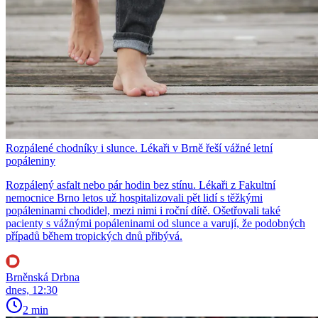
Rozpálené chodníky i slunce. Lékaři v Brně řeší vážné letní
popáleniny
Rozpálený asfalt nebo pár hodin bez stínu. Lékaři z Fakultní
nemocnice Brno letos už hospitalizovali pět lidí s těžkými
popáleninami chodidel, mezi nimi i roční dítě. Ošetřovali také
pacienty s vážnými popáleninami od slunce a varují, že podobných
případů během tropických dnů přibývá.
Brněnská Drbna
dnes, 12:30
2 min