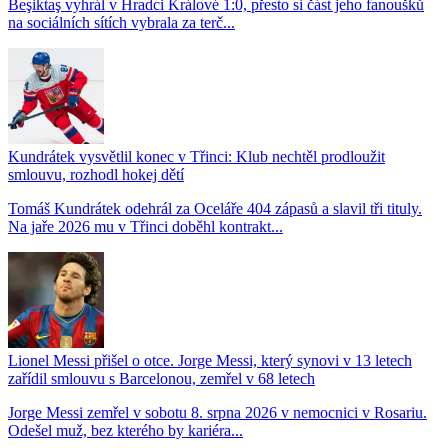
Beşiktaş vyhrál v Hradci Králové 1:0, přesto si část jeho fanoušků
na sociálních sítích vybrala za terč...
Kundrátek vysvětlil konec v Třinci: Klub nechtěl prodloužit
smlouvu, rozhodl hokej dětí
Tomáš Kundrátek odehrál za Oceláře 404 zápasů a slavil tři tituly.
Na jaře 2026 mu v Třinci doběhl kontrakt...
Lionel Messi přišel o otce. Jorge Messi, který synovi v 13 letech
zařídil smlouvu s Barcelonou, zemřel v 68 letech
Jorge Messi zemřel v sobotu 8. srpna 2026 v nemocnici v Rosariu.
Odešel muž, bez kterého by kariéra...