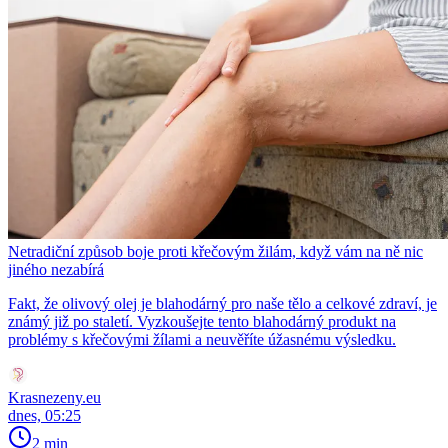
Netradiční způsob boje proti křečovým žilám, když vám na ně nic
jiného nezabírá
Fakt, že olivový olej je blahodárný pro naše tělo a celkové zdraví, je
známý již po staletí. Vyzkoušejte tento blahodárný produkt na
problémy s křečovými žílami a neuvěříte úžasnému výsledku.
Krasnezeny.eu
dnes, 05:25
2 min