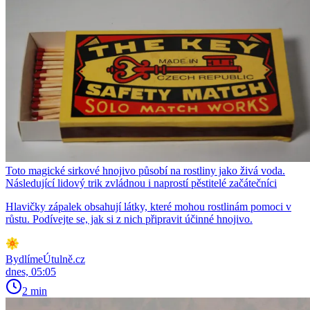
Toto magické sirkové hnojivo působí na rostliny jako živá voda.
Následující lidový trik zvládnou i naprostí pěstitelé začátečníci
Hlavičky zápalek obsahují látky, které mohou rostlinám pomoci v
růstu. Podívejte se, jak si z nich připravit účinné hnojivo.
BydlímeÚtulně.cz
dnes, 05:05
2 min