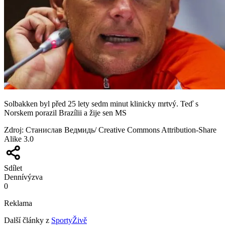
Solbakken byl před 25 lety sedm minut klinicky mrtvý. Teď s
Norskem porazil Brazílii a žije sen MS
Zdroj
:
Станислав Ведмидь/ Creative Commons Attribution-Share
Alike 3.0
Sdílet
Denní
výzva
0
Reklama
Další články z
SportyŽivě