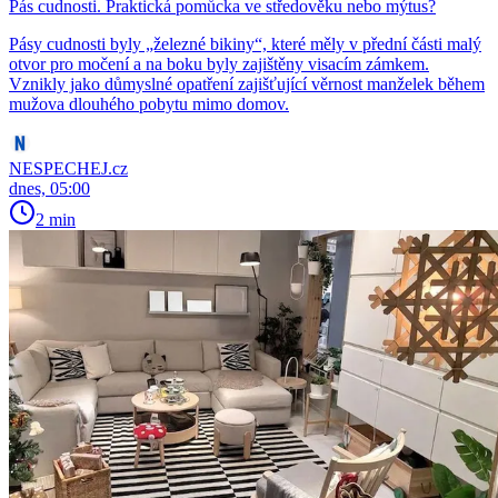
Pás cudnosti. Praktická pomůcka ve středověku nebo mýtus?
Pásy cudnosti byly „železné bikiny“, které měly v přední části malý
otvor pro močení a na boku byly zajištěny visacím zámkem.
Vznikly jako důmyslné opatření zajišťující věrnost manželek během
mužova dlouhého pobytu mimo domov.
NESPECHEJ.cz
dnes, 05:00
2 min