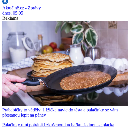
Aktuálně.cz - Zprávy
dnes, 05:05
Reklama
Prababičky to věděly: 1 lžička navíc do těsta a palačinky se vám
přestanou lepit na pánev
Palačinky umí potrápit i zkušenou kuchařku. Jednou se placka