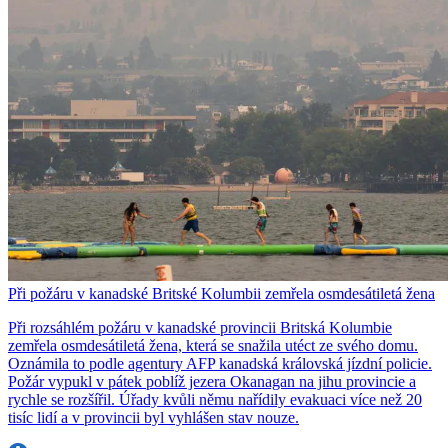
Při požáru v kanadské Britské Kolumbii zemřela osmdesátiletá žena
Při rozsáhlém požáru v kanadské provincii Britská Kolumbie
zemřela osmdesátiletá žena, která se snažila utéct ze svého domu.
Oznámila to podle agentury AFP kanadská královská jízdní policie.
Požár vypukl v pátek poblíž jezera Okanagan na jihu provincie a
rychle se rozšířil. Úřady kvůli němu nařídily evakuaci více než 20
tisíc lidí a v provincii byl vyhlášen stav nouze.