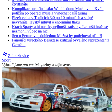
čtvrtfinále
Komplikace pro finalistku Wimbledonu Muchovou. Kvůli
potížím po operaci musela vynechat další turnaj
Plzeň vedla v Teplicích 3:0 po 10 minutách a stejně
nevyhrála. Hyský mluvil o enormním tlaku
Krach Sparty a historicky nejhorší statistiky. Letenští hráči se
nezmohli vůbec na nic
Sen o Ferrari v nedohlednu: Možná by potřeboval plán B
Fanoušci tureckého Besiktase kritizují bývalého reprezentanta
Černého
Zobrazit více
Sport
Vybrali jsme pro vás
Magazíny a zajímavosti