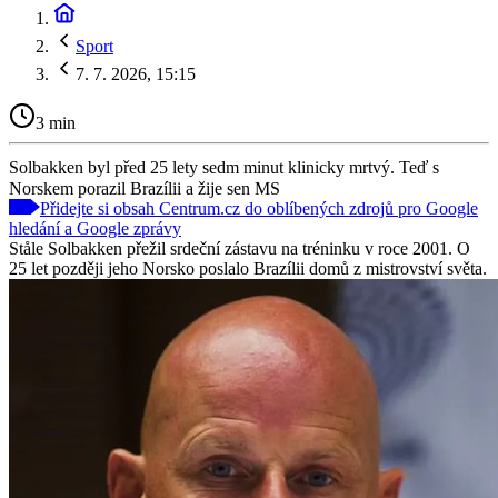
Sport
7. 7. 2026, 15:15
3 min
Solbakken byl před 25 lety sedm minut klinicky mrtvý. Teď s
Norskem porazil Brazílii a žije sen MS
Přidejte si obsah Centrum.cz do oblíbených zdrojů pro Google
hledání a Google zprávy
Ståle Solbakken přežil srdeční zástavu na tréninku v roce 2001. O
25 let později jeho Norsko poslalo Brazílii domů z mistrovství světa.