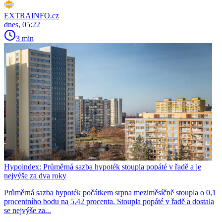
EXTRAINFO.cz
dnes, 05:22
3 min
Hypoindex: Průměrná sazba hypoték stoupla popáté v řadě a je
nejvýše za dva roky
Průměrná sazba hypoték počátkem srpna meziměsíčně stoupla o 0,1
procentního bodu na 5,42 procenta. Stoupla popáté v řadě a dostala
se nejvýše za...