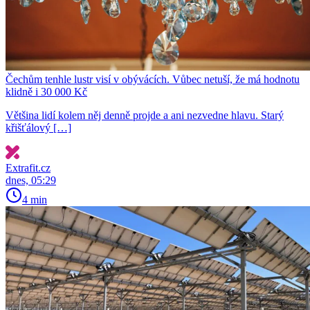
Čechům tenhle lustr visí v obývácích. Vůbec netuší, že má hodnotu
klidně i 30 000 Kč
Většina lidí kolem něj denně projde a ani nezvedne hlavu. Starý
křišťálový […]
Extrafit.cz
dnes, 05:29
4 min