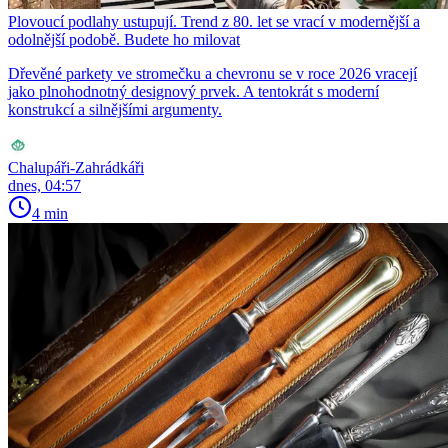
Plovoucí podlahy ustupují. Trend z 80. let se vrací v modernější a
odolnější podobě. Budete ho milovat
Dřevěné parkety ve stromečku a chevronu se v roce 2026 vracejí
jako plnohodnotný designový prvek. A tentokrát s moderní
konstrukcí a silnějšími argumenty.
Chalupáři-Zahrádkáři
dnes, 04:57
4 min