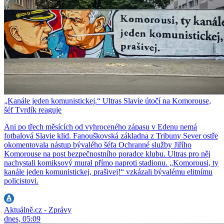
„Kanále jeden komunistickej.“ Ultras Slavie útočí na Komorouse,
šéf Tvrdík reaguje
Ani po třech měsících od vyhroceného zápasu v Edenu nemá
fotbalová Slavie klid. Fanouškovská základna z Tribuny Sever ostře
okomentovala nástup bývalého šéfa Ochranné služby Jiřího
Komorouse na post bezpečnostního poradce klubu. Ultras pro něj
nachystali komiksový mural přímo naproti stadionu. „Komorousi, ty
kanále jeden komunistickej, prašivej!“ vzkázali bývalému elitnímu
policistovi.
Aktuálně.cz - Zprávy
dnes, 05:09