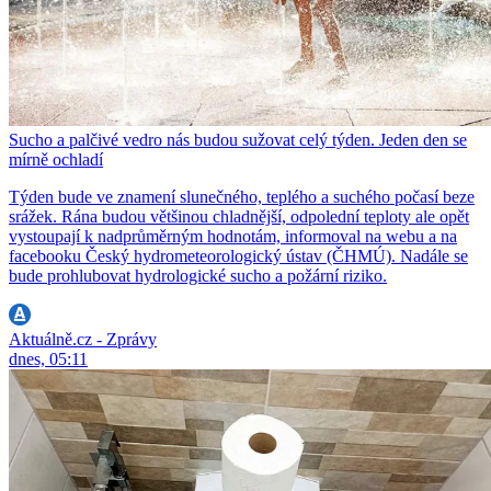
Sucho a palčivé vedro nás budou sužovat celý týden. Jeden den se
mírně ochladí
Týden bude ve znamení slunečného, teplého a suchého počasí beze
srážek. Rána budou většinou chladnější, odpolední teploty ale opět
vystoupají k nadprůměrným hodnotám, informoval na webu a na
facebooku Český hydrometeorologický ústav (ČHMÚ). Nadále se
bude prohlubovat hydrologické sucho a požární riziko.
Aktuálně.cz - Zprávy
dnes, 05:11