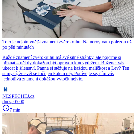
Toto je nejotravnější znamení zvěrokruhu. Na nervy vám polezou už
po pěti minutách
Každé znamení zvěrokruhu má své silné stránky, ale pojďme si
přiznat – někdy dokážou být opravdu k nevydržení. Blíženci vás
ukecat k šílenství, Panna si stěžuje na každou maličkost a Lev? Ten
si myslí, že svět se točí jen kolem něj. Podívejte se, čím vás
jednotlivá znamení dokážou vytočit nejvíc.
NESPECHEJ.cz
dnes, 05:00
7 min