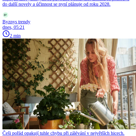
do další novely a účinnost se nyní plánuje od roku 2028.
Byznys trendy
dnes, 05:21
2 min
Češi pořád opakují tuhle chybu při zálévání v největších hicech.