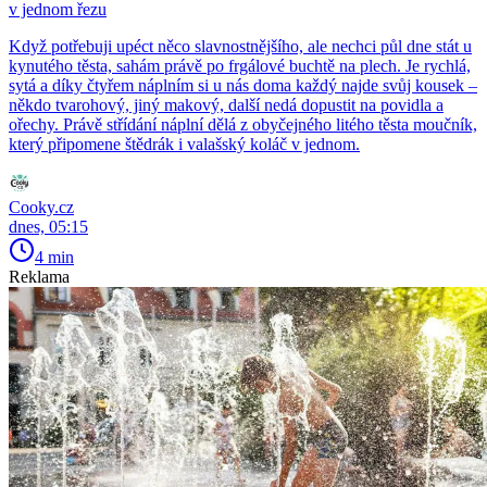
v jednom řezu
Když potřebuji upéct něco slavnostnějšího, ale nechci půl dne stát u
kynutého těsta, sahám právě po frgálové buchtě na plech. Je rychlá,
sytá a díky čtyřem náplním si u nás doma každý najde svůj kousek –
někdo tvarohový, jiný makový, další nedá dopustit na povidla a
ořechy. Právě střídání náplní dělá z obyčejného litého těsta moučník,
který připomene štědrák i valašský koláč v jednom.
Cooky.cz
dnes, 05:15
4 min
Reklama