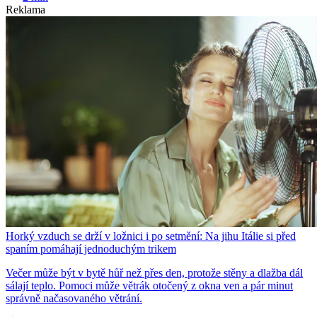
Reklama
Horký vzduch se drží v ložnici i po setmění: Na jihu Itálie si před
spaním pomáhají jednoduchým trikem
Večer může být v bytě hůř než přes den, protože stěny a dlažba dál
sálají teplo. Pomoci může větrák otočený z okna ven a pár minut
správně načasovaného větrání.