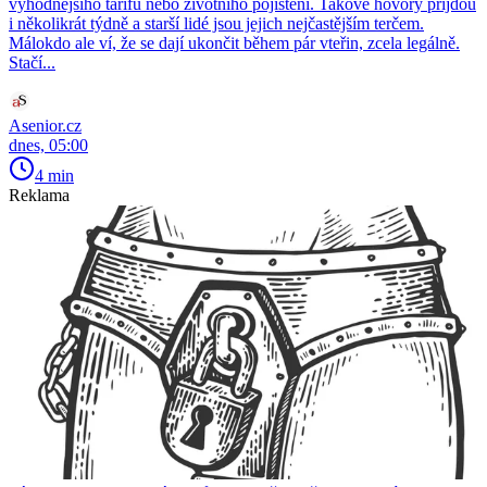
výhodnějšího tarifu nebo životního pojištění. Takové hovory přijdou
i několikrát týdně a starší lidé jsou jejich nejčastějším terčem.
Málokdo ale ví, že se dají ukončit během pár vteřin, zcela legálně.
Stačí...
Asenior.cz
dnes, 05:00
4 min
Reklama