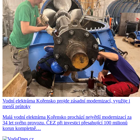
Vodní elektrárna Kořensko projde zásadní modernizací, využije i
menší průtoky
Malá vodní elektrárna Kořensko prochází největší modernizací za
34 let svého provozu. ČEZ při investici přesahující 100 milionů
korun kompletně…