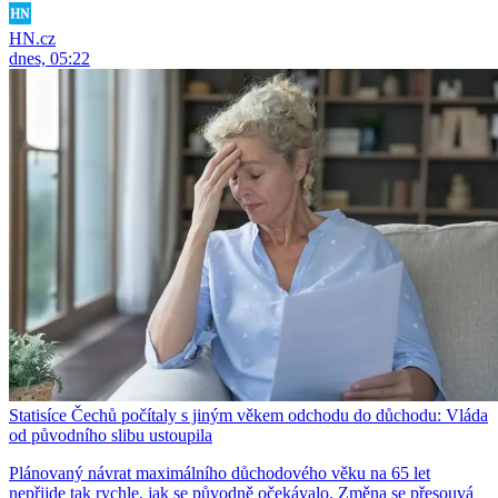
HN.cz
dnes, 05:22
Statisíce Čechů počítaly s jiným věkem odchodu do důchodu: Vláda
od původního slibu ustoupila
Plánovaný návrat maximálního důchodového věku na 65 let
nepřijde tak rychle, jak se původně očekávalo. Změna se přesouvá