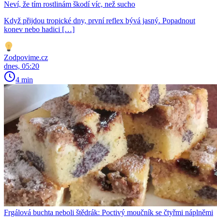
Neví, že tím rostlinám škodí víc, než sucho
Když přijdou tropické dny, první reflex bývá jasný. Popadnout
konev nebo hadici […]
Zodpovime.cz
dnes, 05:20
4 min
Frgálová buchta neboli štědrák: Poctivý moučník se čtyřmi náplněmi