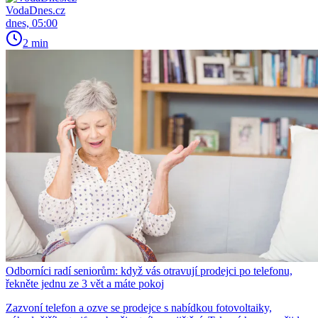
VodaDnes.cz
dnes, 05:00
2 min
Odborníci radí seniorům: když vás otravují prodejci po telefonu,
řekněte jednu ze 3 vět a máte pokoj
Zazvoní telefon a ozve se prodejce s nabídkou fotovoltaiky,