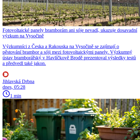
Fotovoltaické panely bramborám ani sóje nevadí, ukazuje dosavadní
výzkum na Vysočině
Výzkumníci z Česka a Rakouska na Vysočině se zajímají o
pěstování brambor a sóji mezi fotovoltaickými panely. Výzkumný
ústav bramborářský v Havlíčkově Brodě prezentoval výsledky testů
a předvedl také jakon.
Jihlavská Drbna
dnes, 05:28
1 min