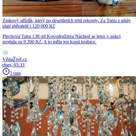
Zinkový střízlík, který po desetiletích trhá rekordy. Za Tatru z půdy
platí sběratelé i 120 000 Kč
Plechová Tatra 138 od Kovodružstva Náchod se letos v aukci
prodala za 9 200 Kč. A to měla jen kopii krabice.
VědaŽivě.cz
dnes, 05:33
3 min