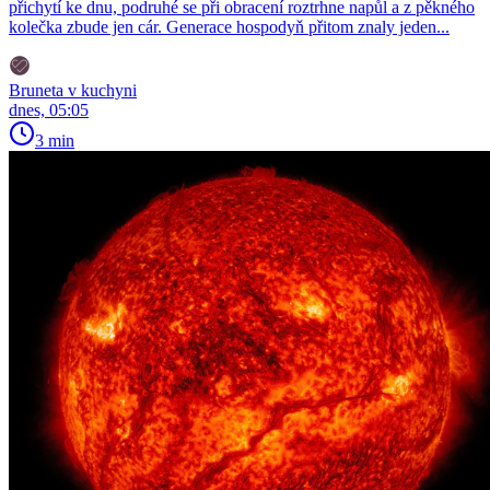
přichytí ke dnu, podruhé se při obracení roztrhne napůl a z pěkného
kolečka zbude jen cár. Generace hospodyň přitom znaly jeden...
Bruneta v kuchyni
dnes, 05:05
3 min