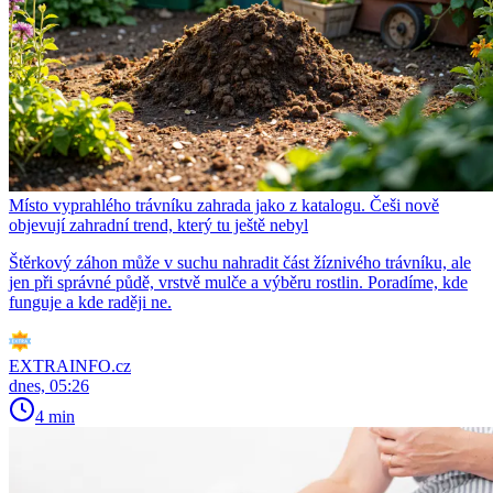
Místo vyprahlého trávníku zahrada jako z katalogu. Češi nově
objevují zahradní trend, který tu ještě nebyl
Štěrkový záhon může v suchu nahradit část žíznivého trávníku, ale
jen při správné půdě, vrstvě mulče a výběru rostlin. Poradíme, kde
funguje a kde raději ne.
EXTRAINFO.cz
dnes, 05:26
4 min