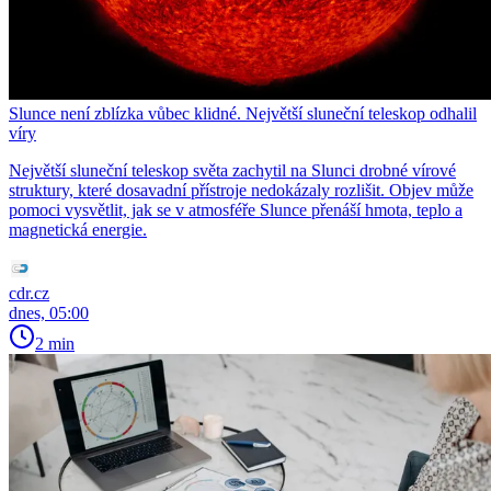
Slunce není zblízka vůbec klidné. Největší sluneční teleskop odhalil
víry
Největší sluneční teleskop světa zachytil na Slunci drobné vírové
struktury, které dosavadní přístroje nedokázaly rozlišit. Objev může
pomoci vysvětlit, jak se v atmosféře Slunce přenáší hmota, teplo a
magnetická energie.
cdr.cz
dnes, 05:00
2 min