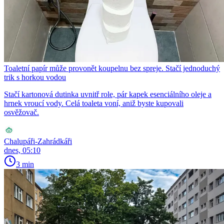
Toaletní papír může provonět koupelnu bez spreje. Stačí jednoduchý
trik s horkou vodou
Stačí kartonová dutinka uvnitř role, pár kapek esenciálního oleje a
hrnek vroucí vody. Celá toaleta voní, aniž byste kupovali
osvěžovač.
Chalupáři-Zahrádkáři
dnes, 05:10
3 min