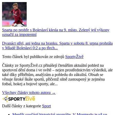
Sparta po prohře s Boleslaví klesla na 9. místo. Zelený její výkony
označil za impotentní
Dvanáct střel, ani jedna na branku. Sparta v sobotu 8. srpna prohrála
v Mladé Boleslavi 0:2 a po třech...
Tento článek byl publikován ze zdrojů
SportyŽivě
Články ze SportyŽivě.cz přinášejí čtenářům aktuální pohled na
sportovní dění doma i ve světě – nejen prostřednictvím výsledků, ale
také díky příběhům, analýzám a pohledu do zákulisí. Obsah se
věnuje široké škále sportů, přičemž silně zastoupený je zejména
fotbal, hokej a bojové sporty, ale...
Všechny články tohoto autora →
Další články z kategorie
Sport
Menšík součástí historické anomálie. V Montrealu je už ve