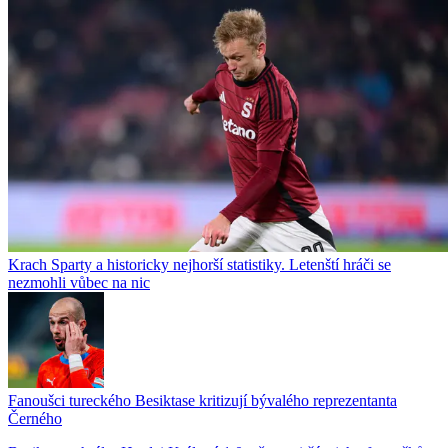
Krach Sparty a historicky nejhorší statistiky. Letenští hráči se
nezmohli vůbec na nic
Fanoušci tureckého Besiktase kritizují bývalého reprezentanta
Černého