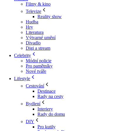
Filmy & kino
Televize
Reality show
Hudba
Hry
Literatura
Výtvarné umění
Divadlo
Digi a stream
Celebrity
Módní policie
Pro pamětníky
Nové tváře
Lifestyle
Cestování
Destinace
Rady na cesty
Bydlení
Interiery
Rady do domu
DIY
Pro kutily