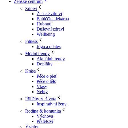
Ženské centrum
Zdraví
Ženské zdraví
Babiččina lékárna
Hubnutí
Duševní zdraví
Wellbeing
Fitness
Jóga a pilates
Módní trendy
Aktuální trendy
Doplňky
Krása
Péče o pleť
Péče o tělo
Vlasy
Nehty
Příběhy ze života
Inspirativní ženy
Rodina & komunita
Výchova
Přátelství
Vztahy