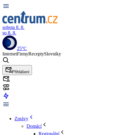
sobota 8. 8.
so 8. 8.
25°C
Internet
Firmy
Recepty
Slovníky
Přihlášení
Zprávy
Domácí
Regionální