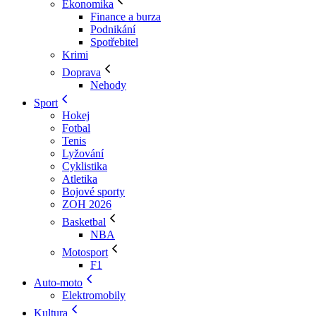
Ekonomika
Finance a burza
Podnikání
Spotřebitel
Krimi
Doprava
Nehody
Sport
Hokej
Fotbal
Tenis
Lyžování
Cyklistika
Atletika
Bojové sporty
ZOH 2026
Basketbal
NBA
Motosport
F1
Auto-moto
Elektromobily
Kultura