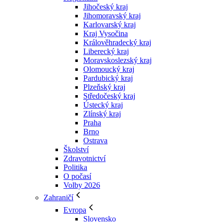
Jihočeský kraj
Jihomoravský kraj
Karlovarský kraj
Kraj Vysočina
Králověhradecký kraj
Liberecký kraj
Moravskoslezský kraj
Olomoucký kraj
Pardubický kraj
Plzeňský kraj
Středočeský kraj
Ústecký kraj
Zlínský kraj
Praha
Brno
Ostrava
Školství
Zdravotnictví
Politika
O počasí
Volby 2026
Zahraničí
Evropa
Slovensko