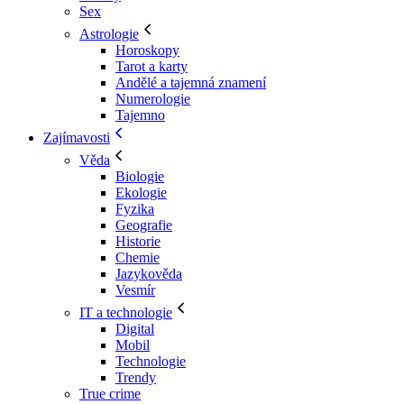
Sex
Astrologie
Horoskopy
Tarot a karty
Andělé a tajemná znamení
Numerologie
Tajemno
Zajímavosti
Věda
Biologie
Ekologie
Fyzika
Geografie
Historie
Chemie
Jazykověda
Vesmír
IT a technologie
Digital
Mobil
Technologie
Trendy
True crime