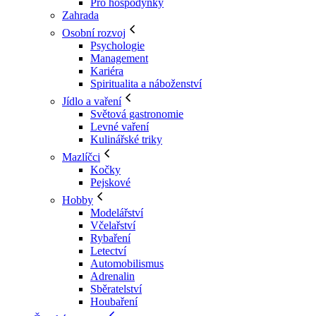
Pro hospodyňky
Zahrada
Osobní rozvoj
Psychologie
Management
Kariéra
Spiritualita a náboženství
Jídlo a vaření
Světová gastronomie
Levné vaření
Kulinářské triky
Mazlíčci
Kočky
Pejskové
Hobby
Modelářství
Včelařství
Rybaření
Letectví
Automobilismus
Adrenalin
Sběratelství
Houbaření