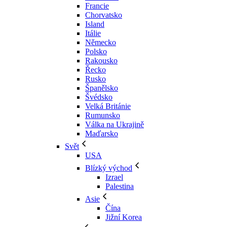
Francie
Chorvatsko
Island
Itálie
Německo
Polsko
Rakousko
Řecko
Rusko
Španělsko
Švédsko
Velká Británie
Rumunsko
Válka na Ukrajině
Maďarsko
Svět
USA
Blízký východ
Izrael
Palestina
Asie
Čína
Jižní Korea